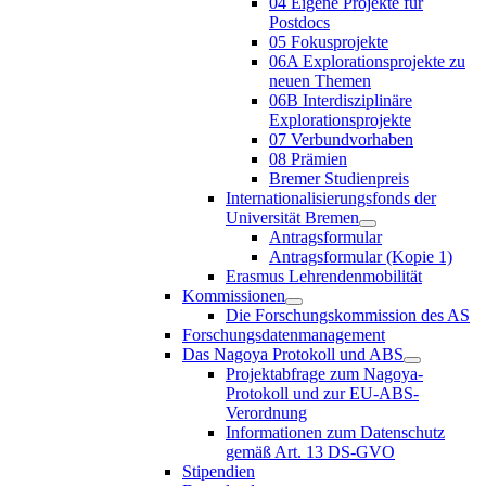
04 Eigene Projekte für
Postdocs
05 Fokusprojekte
06A Explorationsprojekte zu
neuen Themen
06B Interdisziplinäre
Explorationsprojekte
07 Verbundvorhaben
08 Prämien
Bremer Studienpreis
Internationalisierungsfonds der
Universität Bremen
Antragsformular
Antragsformular (Kopie 1)
Erasmus Lehrendenmobilität
Kommissionen
Die Forschungskommission des AS
Forschungsdatenmanagement
Das Nagoya Protokoll und ABS
Projektabfrage zum Nagoya-
Protokoll und zur EU-ABS-
Verordnung
Informationen zum Datenschutz
gemäß Art. 13 DS-GVO
Stipendien