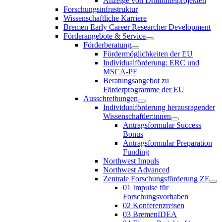
Anzeige von Drittmittelprojekten
Forschungsinfrastruktur
Wissenschaftliche Karriere
Bremen Early Career Researcher Development
Förderangebote & Service
Förderberatung
Fördermöglichkeiten der EU
Individualförderung: ERC und
MSCA-PF
Beratungsangebot zu
Förderprogramme der EU
Ausschreibungen
Individualförderung herausragender
Wissenschaftler:innen
Antragsformular Success
Bonus
Antragsformular Preparation
Funding
Northwest Impuls
Northwest Advanced
Zentrale Forschungsförderung ZF
01 Impulse für
Forschungsvorhaben
02 Konferenzreisen
03 BremenIDEA