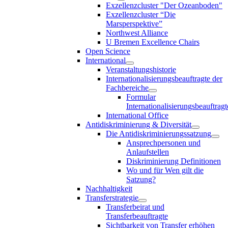
Exzellenzcluster "Der Ozeanboden"
Exzellenzcluster “Die
Marsperspektive”
Northwest Alliance
U Bremen Excellence Chairs
Open Science
International
Veranstaltungshistorie
Internationalisierungsbeauftragte der
Fachbereiche
Formular
Internationalisierungsbeauftragt
International Office
Antidiskriminierung & Diversität
Die Antidiskriminierungssatzung
Ansprechpersonen und
Anlaufstellen
Diskriminierung Definitionen
Wo und für Wen gilt die
Satzung?
Nachhaltigkeit
Transferstrategie
Transferbeirat und
Transferbeauftragte
Sichtbarkeit von Transfer erhöhen