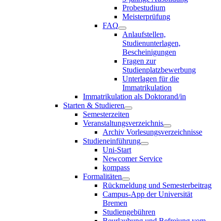
Probestudium
Meisterprüfung
FAQ
Anlaufstellen,
Studienunterlagen,
Bescheinigungen
Fragen zur
Studienplatzbewerbung
Unterlagen für die
Immatrikulation
Immatrikulation als Doktorand/in
Starten & Studieren
Semesterzeiten
Veranstaltungsverzeichnis
Archiv Vorlesungsverzeichnisse
Studieneinführung
Uni-Start
Newcomer Service
kompass
Formalitäten
Rückmeldung und Semesterbeitrag
Campus-App der Universität
Bremen
Studiengebühren
Beurlaubung und Befreiung vom