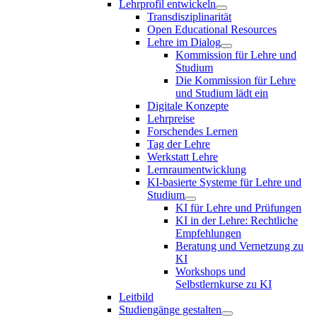
Lehrprofil entwickeln
Transdisziplinarität
Open Educational Resources
Lehre im Dialog
Kommission für Lehre und
Studium
Die Kommission für Lehre
und Studium lädt ein
Digitale Konzepte
Lehrpreise
Forschendes Lernen
Tag der Lehre
Werkstatt Lehre
Lernraumentwicklung
KI-basierte Systeme für Lehre und
Studium
KI für Lehre und Prüfungen
KI in der Lehre: Rechtliche
Empfehlungen
Beratung und Vernetzung zu
KI
Workshops und
Selbstlernkurse zu KI
Leitbild
Studiengänge gestalten