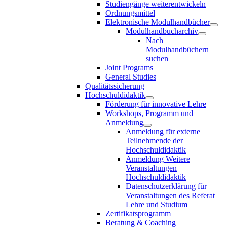
Studiengänge weiterentwickeln
Ordnungsmittel
Elektronische Modulhandbücher
Modulhandbucharchiv
Nach
Modulhandbüchern
suchen
Joint Programs
General Studies
Qualitätssicherung
Hochschuldidaktik
Förderung für innovative Lehre
Workshops, Programm und
Anmeldung
Anmeldung für externe
Teilnehmende der
Hochschuldidaktik
Anmeldung Weitere
Veranstaltungen
Hochschuldidaktik
Datenschutzerklärung für
Veranstaltungen des Referat
Lehre und Studium
Zertifikatsprogramm
Beratung & Coaching