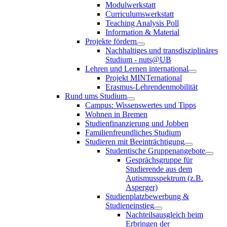
Modulwerkstatt
Curriculumswerkstatt
Teaching Analysis Poll
Information & Material
Projekte fördern
Nachhaltiges und transdisziplinäres
Studium - nuts@UB
Lehren und Lernen international
Projekt MINTernational
Erasmus-Lehrendenmobilität
Rund ums Studium
Campus: Wissenswertes und Tipps
Wohnen in Bremen
Studienfinanzierung und Jobben
Familienfreundliches Studium
Studieren mit Beeinträchtigung
Studentische Gruppenangebote
Gesprächsgruppe für
Studierende aus dem
Autismusspektrum (z.B.
Asperger)
Studienplatzbewerbung &
Studieneinstieg
Nachteilsausgleich beim
Erbringen der