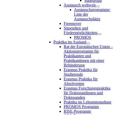
Südeuropa
Austausch weltweit
Austauschprogramme:
Liste der
Austauschplätze
Freemover
Stipendien und
Fördermöglichkeiten
PROMOS
Praktika im Ausland
Rat der Europäischen Union –
Aktionsprogramm für
Praktikanten und
Praktikantinnen mit einer
Behinderung
Erasmus Praktika für
Studierende
Erasmus Praktika für
Absolventen
Erasmus Forschungspraktika
für Doktorandinnen und
Doktoranden
Praktika im Lehramtsstudium
PROMOS Programm
RISE-Programm