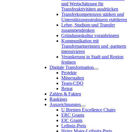
und Wertschätzung für
Transferaktivitäten ausdrücken
Transferkompetenzen stärken und
Unterstützungsstrukturen etablieren
Lehre, Studium und Transfer
zusammendenken
Gründungskultur voranbringen
Kommunikation mit
Transferpartnerinnen und -partnern
intensivieren
Verankerung in Stadt und Region
festigen
Digitale Transformation
Projekte
Mitgestalten
Team-CDO
Beirat
Zahlen & Fakten
Rankings
Auszeichnungen
U Bremen Excellence Chairs
ERC Grants
EIC Grants
Leibniz-Preis
Heinz Maier-Leibnitz-Preis