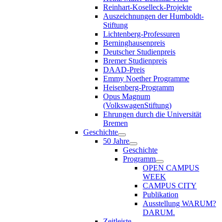
Reinhart-Koselleck-Projekte
Auszeichnungen der Humboldt-
Stiftung
Lichtenberg-Professuren
Berninghausenpreis
Deutscher Studienpreis
Bremer Studienpreis
DAAD-Preis
Emmy Noether Programme
Heisenberg-Programm
Opus Magnum
(VolkswagenStiftung)
Ehrungen durch die Universität
Bremen
Geschichte
50 Jahre
Geschichte
Programm
OPEN CAMPUS
WEEK
CAMPUS CITY
Publikation
Ausstellung WARUM?
DARUM.
Zeitleiste