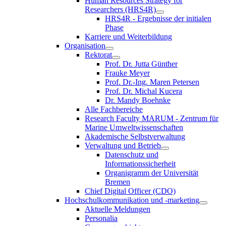
Human Resources Strategy for
Researchers (HRS4R)
HRS4R - Ergebnisse der initialen
Phase
Karriere und Weiterbildung
Organisation
Rektorat
Prof. Dr. Jutta Günther
Frauke Meyer
Prof. Dr.-Ing. Maren Petersen
Prof. Dr. Michal Kucera
Dr. Mandy Boehnke
Alle Fachbereiche
Research Faculty MARUM - Zentrum für
Marine Umweltwissenschaften
Akademische Selbstverwaltung
Verwaltung und Betrieb
Datenschutz und
Informationssicherheit
Organigramm der Universität
Bremen
Chief Digital Officer (CDO)
Hochschulkommunikation und -marketing
Aktuelle Meldungen
Personalia