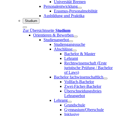
Universität Bremen
Personalentwicklung
Erasmus-Personalmobilität
Ausbildung und Praktika
Studium
Zur Übersichtsseite
Studium
Orientieren & Bewerben
Studienangebot
Studiengangssuche
Abschlüsse
Bachelor & Master
Lehramt
Rechtswissenschaft (Erste
juristische Prüfung / Bachelor
of Laws)
Bachelor fachwissenschaftlich
Vollfach-Bachelor
Zwei-Fächer-Bachelor
Überschneidungsfreies
Lehrangebot
Lehramt
Grundschule
Gymnasium/Oberschule
Inklusive