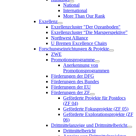
National
International
More Than Our Rank
Exzellenz
Exzellenzcluster "Der Ozeanboden"
Exzellenzcluster “Die Marsperspektive”
Northwest Alliance
U Bremen Excellence Chairs
Forschungseinrichtungen & Projekte
ZWE
Promotionsprogramme
Anerkennung von
Promotionsprogrammen
Förderungen der DFG
Förderungen des Bundes
Förderungen der EU
Förderungen der ZF
Geförderte Projekte für Postdocs
(ZF 04)
Geförderte Fokusprojekte (ZF 05)
Geförderte Explorationsprojekte (ZF
06)
Drittmittelanzeige und Drittmittelbericht
Drittmittelbericht