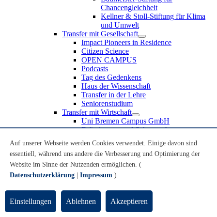
Chancengleichheit
Kellner & Stoll-Stiftung für Klima
und Umwelt
Transfer mit Gesellschaft
Impact Pioneers in Residence
Citizen Science
OPEN CAMPUS
Podcasts
Tag des Gedenkens
Haus der Wissenschaft
Transfer in der Lehre
Seniorenstudium
Transfer mit Wirtschaft
Uni Bremen Campus GmbH
Erfindungen und Schutzrechte
Partnerschaften und Beteiligungen
Auf unserer Webseite werden Cookies verwendet. Einige davon sind
Recruiting an der Universität Bremen
essentiell, während uns andere die Verbesserung und Optimierung der
Weiterbildung an der Universität Bremen
Transfer mit Schule
Website im Sinne der Nutzenden ermöglichen. (
Schülerinnen und Schüler
Datenschutzerklärung
|
Impressum
)
MINT-Schnupperstudium
Schulklassen
Lehrkräfte
Einstellungen
Ablehnen
Akzeptieren
Gründungsunterstützung
UniTransfer - Servicestelle für Transferaktivitäten