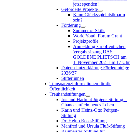
jetzt spenden!
Geförderte Projekte
Kann Glücksspiel risikoarm
sein?
Förderung
Summer of Skills
World Youth Forum Grant
Projektprofile
Anmeldung zur öffentlichen
Vergabesitzung DAS
GOLDENE PLIETSCH am
1. November 2021 um 17 Uhr
Datenschutzerklärung Förderanträge
2026/27
Stifter:innen
Transparenzinformationen für die
Öffentlichkeit
Treuhandstiftungen
Iris und Hartmut Jürgens Stiftung –
Chance auf ein neues Leben
Karin und Heinz-Otto Peitgen-
Stiftung
Dr. Heino Rose-Stiftung
Manfred und Ursula Fluß-Stiftung
Baumeister-Stiftung für