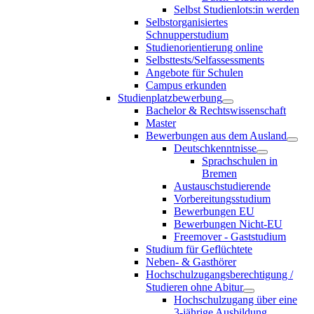
Selbst Studienlots:in werden
Selbstorganisiertes
Schnupperstudium
Studienorientierung online
Selbsttests/Selfassessments
Angebote für Schulen
Campus erkunden
Studienplatzbewerbung
Bachelor & Rechtswissenschaft
Master
Bewerbungen aus dem Ausland
Deutschkenntnisse
Sprachschulen in
Bremen
Austauschstudierende
Vorbereitungsstudium
Bewerbungen EU
Bewerbungen Nicht-EU
Freemover - Gaststudium
Studium für Geflüchtete
Neben- & Gasthörer
Hochschulzugangsberechtigung /
Studieren ohne Abitur
Hochschulzugang über eine
3-jährige Ausbildung