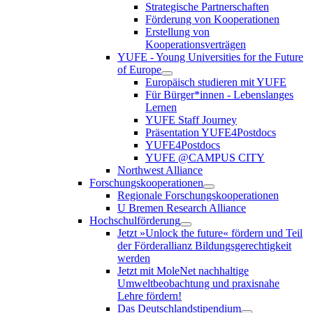
Strategische Partnerschaften
Förderung von Kooperationen
Erstellung von
Kooperationsverträgen
YUFE - Young Universities for the Future
of Europe
Europäisch studieren mit YUFE
Für Bürger*innen - Lebenslanges
Lernen
YUFE Staff Journey
Präsentation YUFE4Postdocs
YUFE4Postdocs
YUFE @CAMPUS CITY
Northwest Alliance
Forschungskooperationen
Regionale Forschungskooperationen
U Bremen Research Alliance
Hochschulförderung
Jetzt »Unlock the future« fördern und Teil
der Förderallianz Bildungsgerechtigkeit
werden
Jetzt mit MoleNet nachhaltige
Umweltbeobachtung und praxisnahe
Lehre fördern!
Das Deutschlandstipendium