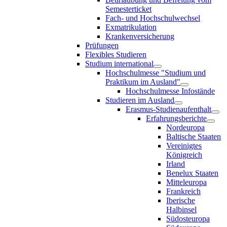
Semesterticket
Fach- und Hochschulwechsel
Exmatrikulation
Krankenversicherung
Prüfungen
Flexibles Studieren
Studium international
Hochschulmesse "Studium und
Praktikum im Ausland"
Hochschulmesse Infostände
Studieren im Ausland
Erasmus-Studienaufenthalt
Erfahrungsberichte
Nordeuropa
Baltische Staaten
Vereinigtes
Königreich
Irland
Benelux Staaten
Mitteleuropa
Frankreich
Iberische
Halbinsel
Südosteuropa