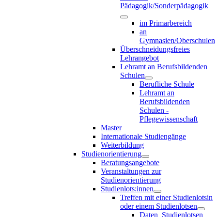
Pädagogik/Sonderpädagogik
im Primarbereich
an
Gymnasien/Oberschulen
Überschneidungsfreies
Lehrangebot
Lehramt an Berufsbildenden
Schulen
Berufliche Schule
Lehramt an
Berufsbildenden
Schulen -
Pflegewissenschaft
Master
Internationale Studiengänge
Weiterbildung
Studienorientierung
Beratungsangebote
Veranstaltungen zur
Studienorientierung
Studienlots:innen
Treffen mit einer Studienlotsin
oder einem Studienlotsen
Daten_Studienlotsen