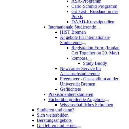
ASA-Programm
Carlo-Schmid-Programm
Go East - Russland in der
Praxis
DAAD-Kurzstipendien
Internationale Studierende
HIST Bremen
Angebote für internationale
Studierende
Registration Form (Iranian
Get Together on 29. May)
kompass
Study Buddy
Newcomer Service für
Austauschstudierende
Freemover - Gaststudium an der
Universität Bremen
Geflüchtete
Praxisorientiert studieren
Fächerübergreifende Angebote
Wissenschaftliches Schreiben
Studieren und dann?
Sich weiterbilden
Beratungsangebote
Gut lehren und lernen