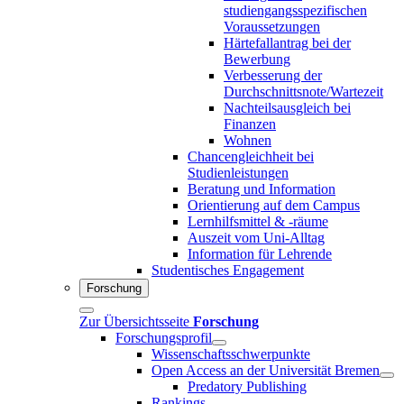
studiengangsspezifischen
Voraussetzungen
Härtefallantrag bei der
Bewerbung
Verbesserung der
Durchschnittsnote/Wartezeit
Nachteilsausgleich bei
Finanzen
Wohnen
Chancengleichheit bei
Studienleistungen
Beratung und Information
Orientierung auf dem Campus
Lernhilfsmittel & -räume
Auszeit vom Uni-Alltag
Information für Lehrende
Studentisches Engagement
Forschung
Zur Übersichtsseite
Forschung
Forschungsprofil
Wissenschaftsschwerpunkte
Open Access an der Universität Bremen
Predatory Publishing
Rankings