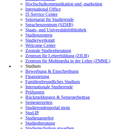
Hochschulkommunikation und -marketing
International Office
IT-Service Center
Sekretariat für Studierende
Sprachenzentrum (SZHB)
Staats- und Universitätsbibliothek
Studienzentren
Studierwerkstatt
Welcome Center
Zentrale Studienberatung
Zentrum für Lehrerbildung (ZfLB)
Zentrum für Multimedia in der Lehre (ZMML)
Studium
Bewerbung & Einschreibung
Finanzierung
Familienfreundliches Studium
Internationale Studierende
Prüfungen
Rückmeldungen & Semesterbeitrag
Semesterzeiten
Studierendenportal moin
Stud.IP
Studienangebot
Studienberatung
Studiertechniken erwerben