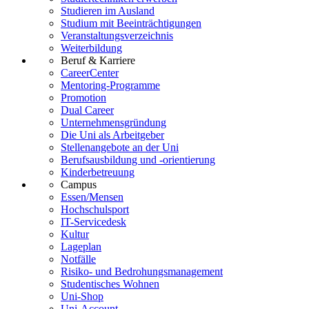
Studieren im Ausland
Studium mit Beeinträchtigungen
Veranstaltungsverzeichnis
Weiterbildung
Beruf & Karriere
CareerCenter
Mentoring-Programme
Promotion
Dual Career
Unternehmensgründung
Die Uni als Arbeitgeber
Stellenangebote an der Uni
Berufsausbildung und -orientierung
Kinderbetreuung
Campus
Essen/Mensen
Hochschulsport
IT-Servicedesk
Kultur
Lageplan
Notfälle
Risiko- und Bedrohungsmanagement
Studentisches Wohnen
Uni-Shop
Uni-Account