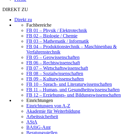
DIREKT ZU
Direkt zu
Fachbereiche
FB 01 – Physik / Elektrotechnik
FB 02 – Biologie / Chemie
FB 03 – Mathematik / Informatik
FB 04 – Produktionstechnik – Maschinenbau &
Verfahrenstechnik
FB 05 – Geowissenschaften
FB 06 – Rechtswissenschaft
FB 07 – Wirtschaftswissenschaft
FB 08 – Sozialwissenschaften
FB 09 – Kulturwissenschaften
FB 10 – Sprach- und Literaturwissenschaften
FB 11 – Human- und Gesundheitswissenschaften
FB 12 – Erziehungs- und Bildungswissenschaften
Einrichtungen
Einrichtungen von A-Z
Akademie für Weiterbildung
Arbeitssicherheit
AStA
BAföG-Amt
Beratungsstellen