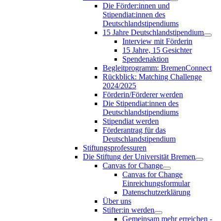
Die Förder:innen und
Stipendiat:innen des
Deutschlandstipendiums
15 Jahre Deutschlandstipendium
Interview mit Förderin
15 Jahre, 15 Gesichter
Spendenaktion
Begleitprogramm: BremenConnect
Rückblick: Matching Challenge
2024/2025
Förderin/Förderer werden
Die Stipendiat:innen des
Deutschlandstipendiums
Stipendiat werden
Förderantrag für das
Deutschlandstipendium
Stiftungsprofessuren
Die Stiftung der Universität Bremen
Canvas for Change
Canvas for Change
Einreichungsformular
Datenschutzerklärung
Über uns
Stifter:in werden
Gemeinsam mehr erreichen -