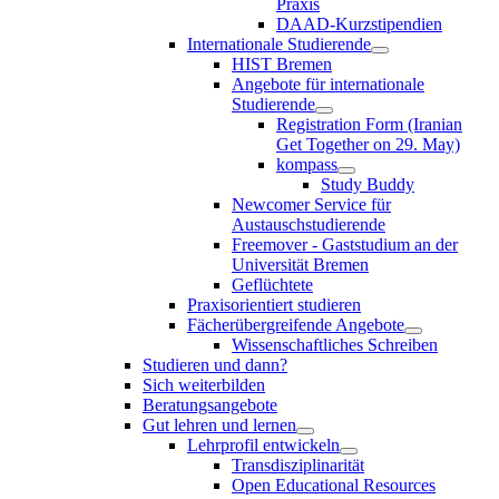
Praxis
DAAD-Kurzstipendien
Internationale Studierende
HIST Bremen
Angebote für internationale
Studierende
Registration Form (Iranian
Get Together on 29. May)
kompass
Study Buddy
Newcomer Service für
Austauschstudierende
Freemover - Gaststudium an der
Universität Bremen
Geflüchtete
Praxisorientiert studieren
Fächerübergreifende Angebote
Wissenschaftliches Schreiben
Studieren und dann?
Sich weiterbilden
Beratungsangebote
Gut lehren und lernen
Lehrprofil entwickeln
Transdisziplinarität
Open Educational Resources