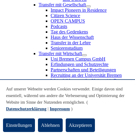
Transfer mit Gesellschaft
Impact Pioneers in Residence
Citizen Science
OPEN CAMPUS
Podcasts
Tag des Gedenkens
Haus der Wissenschaft
Transfer in der Lehre
Seniorenstudium
Transfer mit Wirtschaft
Uni Bremen Campus GmbH
Erfindungen und Schutzrechte
Partnerschaften und Beteiligungen
Recruiting an der Universität Bremen
Weiterbildung an der Universität Bremen
Transfer mit Schule
Auf unserer Webseite werden Cookies verwendet. Einige davon sind
Schülerinnen und Schüler
essentiell, während uns andere die Verbesserung und Optimierung der
MINT-Schnupperstudium
Schulklassen
Website im Sinne der Nutzenden ermöglichen. (
Lehrkräfte
Datenschutzerklärung
|
Impressum
)
Gründungsunterstützung
UniTransfer - Servicestelle für Transferaktivitäten
Einstellungen
Ablehnen
Akzeptieren
Transfermagazin der Universität Bremen
Transferpreis der Universität Bremen