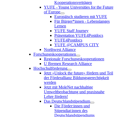
Kooperationsverträgen
YUFE - Young Universities for the Future
of Europe
Europäisch studieren mit YUFE
Für Bürger*innen - Lebenslanges
Lernen
YUFE Staff Journey
Präsentation YUFE4Postdocs
YUFE4Postdocs
YUFE @CAMPUS CITY
Northwest Alliance
Forschungskooperationen
Regionale Forschungskooperationen
U Bremen Research Alliance
Hochschulförderung
Jetzt »Unlock the future« fördern und Teil
der Förderallianz Bildungsgerechtigkeit
werden
Jetzt mit MoleNet nachhaltige
Umweltbeobachtung und praxisnahe
Lehre fördern!
Das Deutschlandstipendium
Die Förder:innen und
Stipendiat:innen des
Deutschlandstipendiums