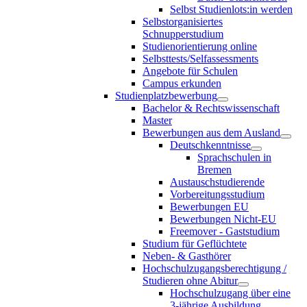
Selbst Studienlots:in werden
Selbstorganisiertes
Schnupperstudium
Studienorientierung online
Selbsttests/Selfassessments
Angebote für Schulen
Campus erkunden
Studienplatzbewerbung
Bachelor & Rechtswissenschaft
Master
Bewerbungen aus dem Ausland
Deutschkenntnisse
Sprachschulen in
Bremen
Austauschstudierende
Vorbereitungsstudium
Bewerbungen EU
Bewerbungen Nicht-EU
Freemover - Gaststudium
Studium für Geflüchtete
Neben- & Gasthörer
Hochschulzugangsberechtigung /
Studieren ohne Abitur
Hochschulzugang über eine
3-jährige Ausbildung