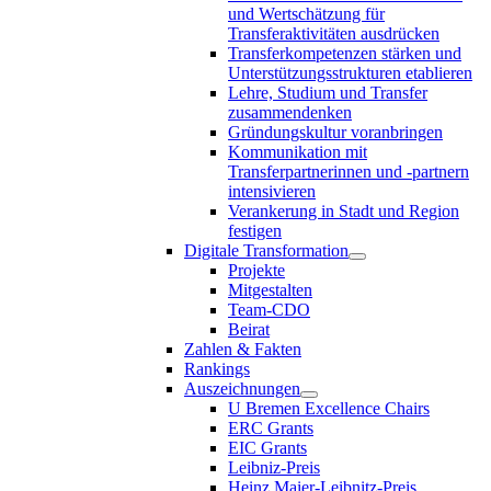
und Wertschätzung für
Transferaktivitäten ausdrücken
Transferkompetenzen stärken und
Unterstützungsstrukturen etablieren
Lehre, Studium und Transfer
zusammendenken
Gründungskultur voranbringen
Kommunikation mit
Transferpartnerinnen und -partnern
intensivieren
Verankerung in Stadt und Region
festigen
Digitale Transformation
Projekte
Mitgestalten
Team-CDO
Beirat
Zahlen & Fakten
Rankings
Auszeichnungen
U Bremen Excellence Chairs
ERC Grants
EIC Grants
Leibniz-Preis
Heinz Maier-Leibnitz-Preis