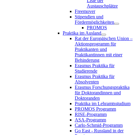
Liste der
Austauschplätze
Freemover
Stipendien und
Fördermöglichkeiten
PROMOS
Praktika im Ausland
Rat der Europäischen Union –
Aktionsprogramm für
Praktikanten und
Praktikantinnen mit einer
Behinderung
Erasmus Praktika für
Studierende
Erasmus Praktika für
Absolventen
Erasmus Forschungspraktika
für Doktorandinnen und
Doktoranden
Praktika im Lehramtsstudium
PROMOS Programm
RISE-Programm
ASA-Programm
Carlo-Schmid-Programm
Go East - Russland in der