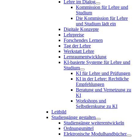
Lehre im Dialog
Kommission für Lehre und
Studium
Die Kommission für Lehre
und Studium lädt ein
Digitale Konzepte
Lehrpreise
Forschendes Lernen
Tag der Lehre
Werkstatt Lehre
Lernraumentwicklung
KI-basierte Systeme für Lehre und
Studium
KI für Lehre und Prüfungen
KI in der Lehre: Rechtliche
Empfehlungen
Beratung und Vernetzung zu
KI
Workshops und
Selbstlernkurse zu KI
Leitbild
Studiengänge gestalten
Studiengänge weiterentwickeln
Ordnungsmittel
Elektronische Modulhandbücher