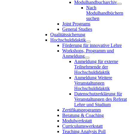
Modulhandbucharchiv
Nach
Modulhandbüchern
suchen
Joint Programs
General Studies
Qualitätssicherung
Hochschuldidaktik
Förderung für innovative Lehre
Workshops, Programm und
Anmeldung
Anmeldung für externe
Teilnehmende der
Hochschuldidaktik
Anmeldung Weitere
Veranstaltungen
Hochschuldidaktik
Datenschutzerklärung für
Veranstaltungen des Referat
Lehre und Studium
Zertifikatsprogramm
Beratung & Coaching
Modulwerkstatt
Curriculumswerkstatt
Teaching Analysis Poll