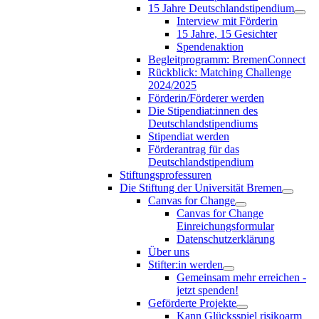
15 Jahre Deutschlandstipendium
Interview mit Förderin
15 Jahre, 15 Gesichter
Spendenaktion
Begleitprogramm: BremenConnect
Rückblick: Matching Challenge
2024/2025
Förderin/Förderer werden
Die Stipendiat:innen des
Deutschlandstipendiums
Stipendiat werden
Förderantrag für das
Deutschlandstipendium
Stiftungsprofessuren
Die Stiftung der Universität Bremen
Canvas for Change
Canvas for Change
Einreichungsformular
Datenschutzerklärung
Über uns
Stifter:in werden
Gemeinsam mehr erreichen -
jetzt spenden!
Geförderte Projekte
Kann Glücksspiel risikoarm