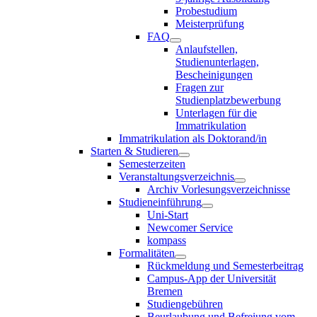
Probestudium
Meisterprüfung
FAQ
Anlaufstellen,
Studienunterlagen,
Bescheinigungen
Fragen zur
Studienplatzbewerbung
Unterlagen für die
Immatrikulation
Immatrikulation als Doktorand/in
Starten & Studieren
Semesterzeiten
Veranstaltungsverzeichnis
Archiv Vorlesungsverzeichnisse
Studieneinführung
Uni-Start
Newcomer Service
kompass
Formalitäten
Rückmeldung und Semesterbeitrag
Campus-App der Universität
Bremen
Studiengebühren
Beurlaubung und Befreiung vom