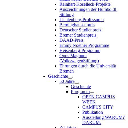
Reinhart-Koselleck-Projekte
Auszeichnungen der Humboldt-
Stiftung
Lichtenberg-Professuren
Berninghausenpreis
Deutscher Studienpreis
Bremer Studienpreis
DAAD-Preis
Emmy Noether Programme
Heisenberg-Programm
Opus Magnum
(VolkswagenStiftung)
Ehrungen durch die Universität
Bremen
Geschichte
50 Jahre
Geschichte
Programm
OPEN CAMPUS
WEEK
CAMPUS CITY
Publikation
Ausstellung WARUM?
DARUM.
Zeitleiste