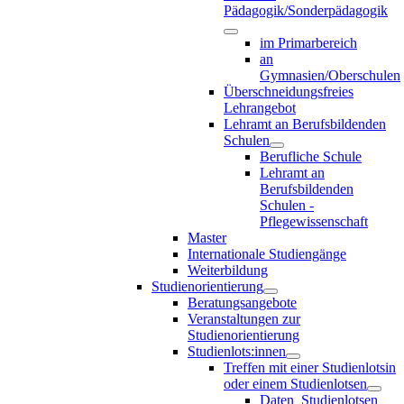
Pädagogik/Sonderpädagogik
im Primarbereich
an
Gymnasien/Oberschulen
Überschneidungsfreies
Lehrangebot
Lehramt an Berufsbildenden
Schulen
Berufliche Schule
Lehramt an
Berufsbildenden
Schulen -
Pflegewissenschaft
Master
Internationale Studiengänge
Weiterbildung
Studienorientierung
Beratungsangebote
Veranstaltungen zur
Studienorientierung
Studienlots:innen
Treffen mit einer Studienlotsin
oder einem Studienlotsen
Daten_Studienlotsen