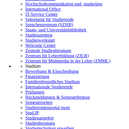
Hochschulkommunikation und -marketing
International Office
IT-Service Center
Sekretariat für Studierende
Sprachenzentrum (SZHB)
Staats- und Universitätsbibliothek
Studienzentren
Studierwerkstatt
Welcome Center
Zentrale Studienberatung
Zentrum für Lehrerbildung (ZfLB)
Zentrum für Multimedia in der Lehre (ZMML)
Studium
Bewerbung & Einschreibung
Finanzierung
Familienfreundliches Studium
Internationale Studierende
Prüfungen
Rückmeldungen & Semesterbeitrag
Semesterzeiten
Studierendenportal moin
Stud.IP
Studienangebot
Studienberatung
Studiertechniken erwerben