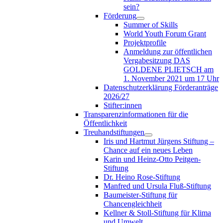
sein?
Förderung
Summer of Skills
World Youth Forum Grant
Projektprofile
Anmeldung zur öffentlichen
Vergabesitzung DAS
GOLDENE PLIETSCH am
1. November 2021 um 17 Uhr
Datenschutzerklärung Förderanträge
2026/27
Stifter:innen
Transparenzinformationen für die
Öffentlichkeit
Treuhandstiftungen
Iris und Hartmut Jürgens Stiftung –
Chance auf ein neues Leben
Karin und Heinz-Otto Peitgen-
Stiftung
Dr. Heino Rose-Stiftung
Manfred und Ursula Fluß-Stiftung
Baumeister-Stiftung für
Chancengleichheit
Kellner & Stoll-Stiftung für Klima
und Umwelt