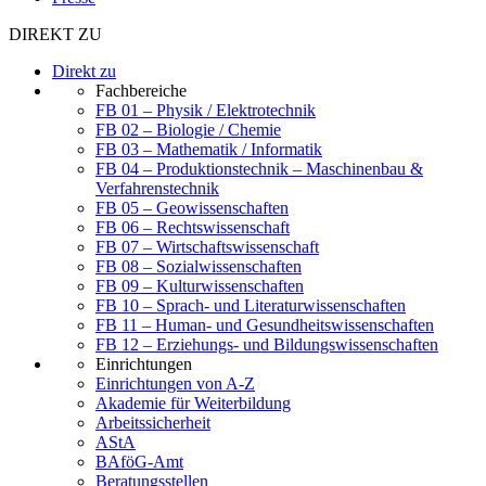
DIREKT ZU
Direkt zu
Fachbereiche
FB 01 – Physik / Elektrotechnik
FB 02 – Biologie / Chemie
FB 03 – Mathematik / Informatik
FB 04 – Produktionstechnik – Maschinenbau &
Verfahrenstechnik
FB 05 – Geowissenschaften
FB 06 – Rechtswissenschaft
FB 07 – Wirtschaftswissenschaft
FB 08 – Sozialwissenschaften
FB 09 – Kulturwissenschaften
FB 10 – Sprach- und Literaturwissenschaften
FB 11 – Human- und Gesundheitswissenschaften
FB 12 – Erziehungs- und Bildungswissenschaften
Einrichtungen
Einrichtungen von A-Z
Akademie für Weiterbildung
Arbeitssicherheit
AStA
BAföG-Amt
Beratungsstellen