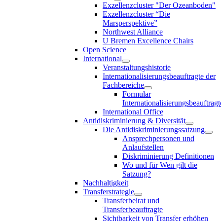
Exzellenzcluster "Der Ozeanboden"
Exzellenzcluster “Die
Marsperspektive”
Northwest Alliance
U Bremen Excellence Chairs
Open Science
International
Veranstaltungshistorie
Internationalisierungsbeauftragte der
Fachbereiche
Formular
Internationalisierungsbeauftragt
International Office
Antidiskriminierung & Diversität
Die Antidiskriminierungssatzung
Ansprechpersonen und
Anlaufstellen
Diskriminierung Definitionen
Wo und für Wen gilt die
Satzung?
Nachhaltigkeit
Transferstrategie
Transferbeirat und
Transferbeauftragte
Sichtbarkeit von Transfer erhöhen