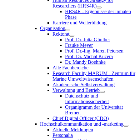
Human Resources Strategy for
Researchers (HRS4R)
HRS4R - Ergebnisse der initialen
Phase
Karriere und Weiterbildung
Organisation
Rektorat
Prof. Dr. Jutta Günther
Frauke Meyer
Prof. Dr.-Ing. Maren Petersen
Prof. Dr. Michal Kucera
Dr. Mandy Boehnke
Alle Fachbereiche
Research Faculty MARUM - Zentrum für
Marine Umweltwissenschaften
Akademische Selbstverwaltung
Verwaltung und Betrieb
Datenschutz und
Informationssicherheit
Organigramm der Universität
Bremen
Chief Digital Officer (CDO)
Hochschulkommunikation und -marketing
Aktuelle Meldungen
Personalia