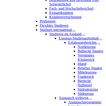
Semesterticket
Fach- und Hochschulwechsel
Exmatrikulation
Krankenversicherung
Prüfungen
Flexibles Studieren
Studium international
Studieren im Ausland
Erasmus-Studienaufenthalt
Erfahrungsberichte
Nordeuropa
Baltische Staaten
Vereinigtes
Königreich
Irland
Benelux Staaten
Mitteleuropa
Frankreich
Iberische
Halbinsel
Südosteuropa
Südeuropa
Austausch weltweit
Austauschprogramme: