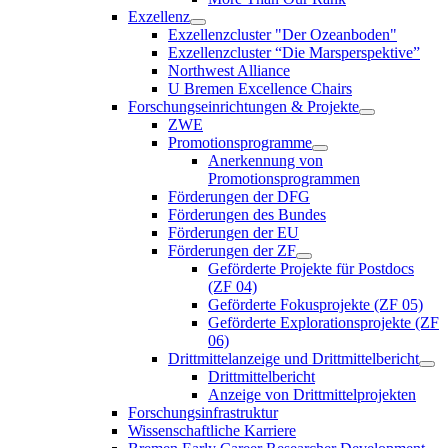
Exzellenz
Exzellenzcluster "Der Ozeanboden"
Exzellenzcluster “Die Marsperspektive”
Northwest Alliance
U Bremen Excellence Chairs
Forschungseinrichtungen & Projekte
ZWE
Promotionsprogramme
Anerkennung von
Promotionsprogrammen
Förderungen der DFG
Förderungen des Bundes
Förderungen der EU
Förderungen der ZF
Geförderte Projekte für Postdocs
(ZF 04)
Geförderte Fokusprojekte (ZF 05)
Geförderte Explorationsprojekte (ZF
06)
Drittmittelanzeige und Drittmittelbericht
Drittmittelbericht
Anzeige von Drittmittelprojekten
Forschungsinfrastruktur
Wissenschaftliche Karriere