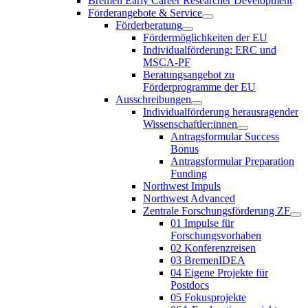
Bremen Early Career Researcher Development
Förderangebote & Service
Förderberatung
Fördermöglichkeiten der EU
Individualförderung: ERC und
MSCA-PF
Beratungsangebot zu
Förderprogramme der EU
Ausschreibungen
Individualförderung herausragender
Wissenschaftler:innen
Antragsformular Success
Bonus
Antragsformular Preparation
Funding
Northwest Impuls
Northwest Advanced
Zentrale Forschungsförderung ZF
01 Impulse für
Forschungsvorhaben
02 Konferenzreisen
03 BremenIDEA
04 Eigene Projekte für
Postdocs
05 Fokusprojekte