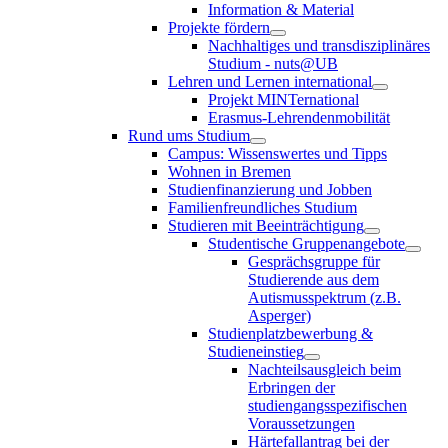
Information & Material
Projekte fördern
Nachhaltiges und transdisziplinäres
Studium - nuts@UB
Lehren und Lernen international
Projekt MINTernational
Erasmus-Lehrendenmobilität
Rund ums Studium
Campus: Wissenswertes und Tipps
Wohnen in Bremen
Studienfinanzierung und Jobben
Familienfreundliches Studium
Studieren mit Beeinträchtigung
Studentische Gruppenangebote
Gesprächsgruppe für
Studierende aus dem
Autismusspektrum (z.B.
Asperger)
Studienplatzbewerbung &
Studieneinstieg
Nachteilsausgleich beim
Erbringen der
studiengangsspezifischen
Voraussetzungen
Härtefallantrag bei der