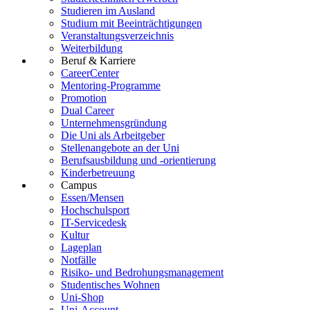
Studieren im Ausland
Studium mit Beeinträchtigungen
Veranstaltungsverzeichnis
Weiterbildung
Beruf & Karriere
CareerCenter
Mentoring-Programme
Promotion
Dual Career
Unternehmensgründung
Die Uni als Arbeitgeber
Stellenangebote an der Uni
Berufsausbildung und -orientierung
Kinderbetreuung
Campus
Essen/Mensen
Hochschulsport
IT-Servicedesk
Kultur
Lageplan
Notfälle
Risiko- und Bedrohungsmanagement
Studentisches Wohnen
Uni-Shop
Uni-Account