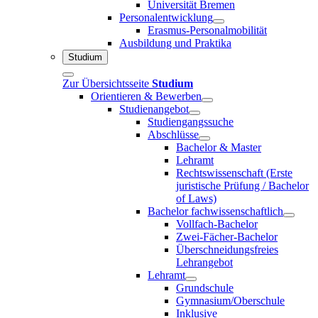
Universität Bremen
Personalentwicklung
Erasmus-Personalmobilität
Ausbildung und Praktika
Studium
Zur Übersichtsseite
Studium
Orientieren & Bewerben
Studienangebot
Studiengangssuche
Abschlüsse
Bachelor & Master
Lehramt
Rechtswissenschaft (Erste
juristische Prüfung / Bachelor
of Laws)
Bachelor fachwissenschaftlich
Vollfach-Bachelor
Zwei-Fächer-Bachelor
Überschneidungsfreies
Lehrangebot
Lehramt
Grundschule
Gymnasium/Oberschule
Inklusive