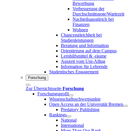
Bewerbung
Verbesserung der
Durchschnittsnote/Wartezeit
Nachteilsausgleich bei
Finanzen
Wohnen
Chancengleichheit bei
Studienleistungen
Beratung und Information
Orientierung auf dem Campus
Lernhilfsmittel & -räume
Auszeit vom Uni-Alltag
Information für Lehrende
Studentisches Engagement
Forschung
Zur Übersichtsseite
Forschung
Forschungsprofil
Wissenschaftsschwerpunkte
Open Access an der Universität Bremen
Predatory Publishing
Rankings
National
International
More Than Our Rank