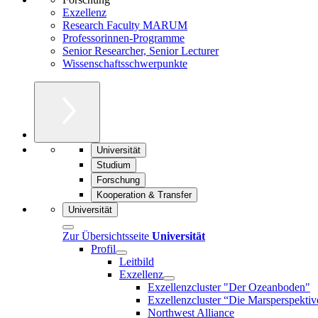
Exzellenz
Research Faculty MARUM
Professorinnen-Programme
Senior Researcher, Senior Lecturer
Wissenschaftsschwerpunkte
Universität
Studium
Forschung
Kooperation & Transfer
Universität
Zur Übersichtsseite
Universität
Profil
Leitbild
Exzellenz
Exzellenzcluster "Der Ozeanboden"
Exzellenzcluster “Die Marsperspektiv
Northwest Alliance