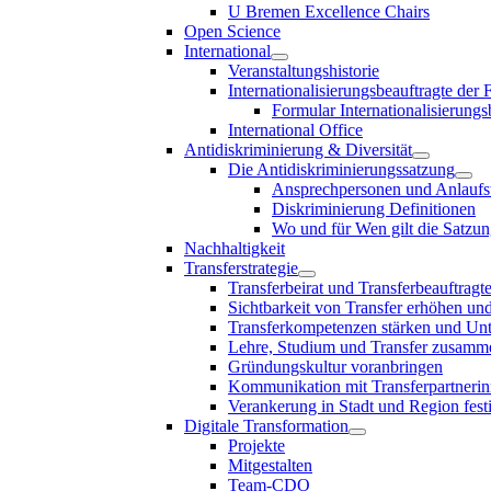
U Bremen Excellence Chairs
Open Science
International
Veranstaltungshistorie
Internationalisierungsbeauftragte der
Formular Internationalisierungs
International Office
Antidiskriminierung & Diversität
Die Antidiskriminierungssatzung
Ansprechpersonen und Anlaufst
Diskriminierung Definitionen
Wo und für Wen gilt die Satzu
Nachhaltigkeit
Transferstrategie
Transferbeirat und Transferbeauftragt
Sichtbarkeit von Transfer erhöhen un
Transferkompetenzen stärken und Unte
Lehre, Studium und Transfer zusam
Gründungskultur voranbringen
Kommunikation mit Transferpartnerinn
Verankerung in Stadt und Region fest
Digitale Transformation
Projekte
Mitgestalten
Team-CDO