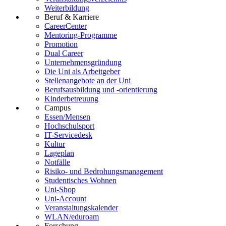
Weiterbildung
Beruf & Karriere
CareerCenter
Mentoring-Programme
Promotion
Dual Career
Unternehmensgründung
Die Uni als Arbeitgeber
Stellenangebote an der Uni
Berufsausbildung und -orientierung
Kinderbetreuung
Campus
Essen/Mensen
Hochschulsport
IT-Servicedesk
Kultur
Lageplan
Notfälle
Risiko- und Bedrohungsmanagement
Studentisches Wohnen
Uni-Shop
Uni-Account
Veranstaltungskalender
WLAN/eduroam
Forschung