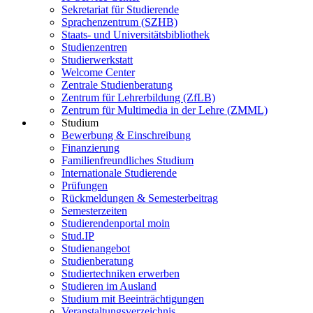
Sekretariat für Studierende
Sprachenzentrum (SZHB)
Staats- und Universitätsbibliothek
Studienzentren
Studierwerkstatt
Welcome Center
Zentrale Studienberatung
Zentrum für Lehrerbildung (ZfLB)
Zentrum für Multimedia in der Lehre (ZMML)
Studium
Bewerbung & Einschreibung
Finanzierung
Familienfreundliches Studium
Internationale Studierende
Prüfungen
Rückmeldungen & Semesterbeitrag
Semesterzeiten
Studierendenportal moin
Stud.IP
Studienangebot
Studienberatung
Studiertechniken erwerben
Studieren im Ausland
Studium mit Beeinträchtigungen
Veranstaltungsverzeichnis