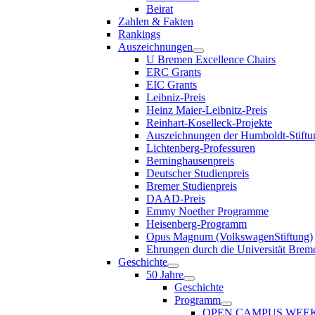
Beirat
Zahlen & Fakten
Rankings
Auszeichnungen
U Bremen Excellence Chairs
ERC Grants
EIC Grants
Leibniz-Preis
Heinz Maier-Leibnitz-Preis
Reinhart-Koselleck-Projekte
Auszeichnungen der Humboldt-Stiftu
Lichtenberg-Professuren
Berninghausenpreis
Deutscher Studienpreis
Bremer Studienpreis
DAAD-Preis
Emmy Noether Programme
Heisenberg-Programm
Opus Magnum (VolkswagenStiftung)
Ehrungen durch die Universität Brem
Geschichte
50 Jahre
Geschichte
Programm
OPEN CAMPUS WEE