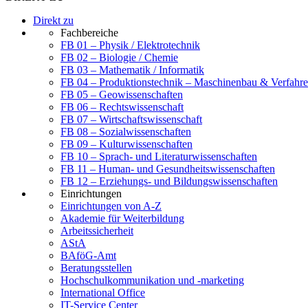
Direkt zu
Fachbereiche
FB 01 – Physik / Elektrotechnik
FB 02 – Biologie / Chemie
FB 03 – Mathematik / Informatik
FB 04 – Produktionstechnik – Maschinenbau & Verfahre
FB 05 – Geowissenschaften
FB 06 – Rechtswissenschaft
FB 07 – Wirtschaftswissenschaft
FB 08 – Sozialwissenschaften
FB 09 – Kulturwissenschaften
FB 10 – Sprach- und Literaturwissenschaften
FB 11 – Human- und Gesundheitswissenschaften
FB 12 – Erziehungs- und Bildungswissenschaften
Einrichtungen
Einrichtungen von A-Z
Akademie für Weiterbildung
Arbeitssicherheit
AStA
BAföG-Amt
Beratungsstellen
Hochschulkommunikation und -marketing
International Office
IT-Service Center