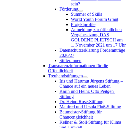
sein?
Förderung
Summer of Skills
World Youth Forum Grant
Projektprofile
Anmeldung zur öffentlichen
Vergabesitzung DAS
GOLDENE PLIETSCH am
1. November 2021 um 17 Uhr
Datenschutzerklärung Förderanträge
2026/27
Stifter:innen
Transparenzinformationen für die
Öffentlichkeit
Treuhandstiftungen
Iris und Hartmut Jürgens Stiftung –
Chance auf ein neues Leben
Karin und Heinz-Otto Peitgen-
Stiftung
Dr. Heino Rose-Stiftung
Manfred und Ursula Fluß-Stiftung
Baumeister-Stiftung für
Chancengleichheit
Kellner & Stoll-Stiftung für Klima
und Umwelt