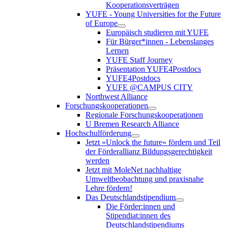
Kooperationsverträgen
YUFE - Young Universities for the Future
of Europe
Europäisch studieren mit YUFE
Für Bürger*innen - Lebenslanges
Lernen
YUFE Staff Journey
Präsentation YUFE4Postdocs
YUFE4Postdocs
YUFE @CAMPUS CITY
Northwest Alliance
Forschungskooperationen
Regionale Forschungskooperationen
U Bremen Research Alliance
Hochschulförderung
Jetzt »Unlock the future« fördern und Teil
der Förderallianz Bildungsgerechtigkeit
werden
Jetzt mit MoleNet nachhaltige
Umweltbeobachtung und praxisnahe
Lehre fördern!
Das Deutschlandstipendium
Die Förder:innen und
Stipendiat:innen des
Deutschlandstipendiums