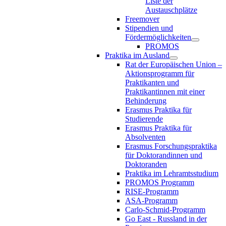
Liste der
Austauschplätze
Freemover
Stipendien und
Fördermöglichkeiten
PROMOS
Praktika im Ausland
Rat der Europäischen Union –
Aktionsprogramm für
Praktikanten und
Praktikantinnen mit einer
Behinderung
Erasmus Praktika für
Studierende
Erasmus Praktika für
Absolventen
Erasmus Forschungspraktika
für Doktorandinnen und
Doktoranden
Praktika im Lehramtsstudium
PROMOS Programm
RISE-Programm
ASA-Programm
Carlo-Schmid-Programm
Go East - Russland in der