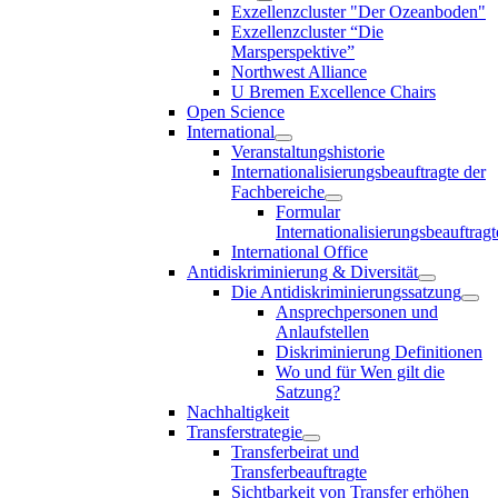
Exzellenzcluster "Der Ozeanboden"
Exzellenzcluster “Die
Marsperspektive”
Northwest Alliance
U Bremen Excellence Chairs
Open Science
International
Veranstaltungshistorie
Internationalisierungsbeauftragte der
Fachbereiche
Formular
Internationalisierungsbeauftragt
International Office
Antidiskriminierung & Diversität
Die Antidiskriminierungssatzung
Ansprechpersonen und
Anlaufstellen
Diskriminierung Definitionen
Wo und für Wen gilt die
Satzung?
Nachhaltigkeit
Transferstrategie
Transferbeirat und
Transferbeauftragte
Sichtbarkeit von Transfer erhöhen