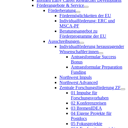
Bremen Early Career Researcher Development
Förderangebote & Service
Förderberatung
Fördermöglichkeiten der EU
Individualförderung: ERC und
MSCA-PF
Beratungsangebot zu
Förderprogramme der EU
Ausschreibungen
Individualförderung herausragender
Wissenschaftler:innen
Antragsformular Success
Bonus
Antragsformular Preparation
Funding
Northwest Impuls
Northwest Advanced
Zentrale Forschungsförderung ZF
01 Impulse für
Forschungsvorhaben
02 Konferenzreisen
03 BremenIDEA
04 Eigene Projekte für
Postdocs
05 Fokusprojekte