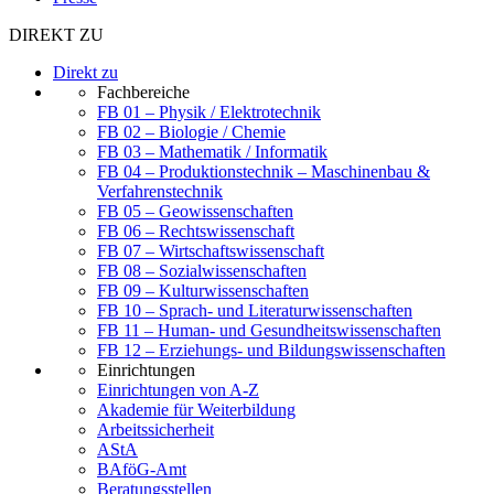
DIREKT ZU
Direkt zu
Fachbereiche
FB 01 – Physik / Elektrotechnik
FB 02 – Biologie / Chemie
FB 03 – Mathematik / Informatik
FB 04 – Produktionstechnik – Maschinenbau &
Verfahrenstechnik
FB 05 – Geowissenschaften
FB 06 – Rechtswissenschaft
FB 07 – Wirtschaftswissenschaft
FB 08 – Sozialwissenschaften
FB 09 – Kulturwissenschaften
FB 10 – Sprach- und Literaturwissenschaften
FB 11 – Human- und Gesundheitswissenschaften
FB 12 – Erziehungs- und Bildungswissenschaften
Einrichtungen
Einrichtungen von A-Z
Akademie für Weiterbildung
Arbeitssicherheit
AStA
BAföG-Amt
Beratungsstellen