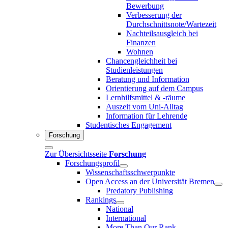
Bewerbung
Verbesserung der
Durchschnittsnote/Wartezeit
Nachteilsausgleich bei
Finanzen
Wohnen
Chancengleichheit bei
Studienleistungen
Beratung und Information
Orientierung auf dem Campus
Lernhilfsmittel & -räume
Auszeit vom Uni-Alltag
Information für Lehrende
Studentisches Engagement
Forschung
Zur Übersichtsseite
Forschung
Forschungsprofil
Wissenschaftsschwerpunkte
Open Access an der Universität Bremen
Predatory Publishing
Rankings
National
International
More Than Our Rank