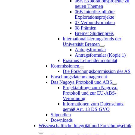
06A Explorationsprojekte zu
neuen Themen
06B Interdisziplinäre
Explorationsprojekte
07 Verbundvorhaben
08 Prämien
Bremer Studienpreis
Internationalisierungsfonds der
Universität Bremen
Antragsformular
Antragsformular (Kopie 1)
Erasmus Lehrendenmobilität
Kommissionen
Die Forschungskommission des AS
Forschungsdatenmanagement
Das Nagoya Protokoll und ABS
Projektabfrage zum Nagoya-
Protokoll und zur EU-ABS-
Verordnung
Informationen zum Datenschutz
gemäß Art. 13 DS-GVO
Stipendien
Downloads
Wissenschaftliche Integrität und Forschungsethik