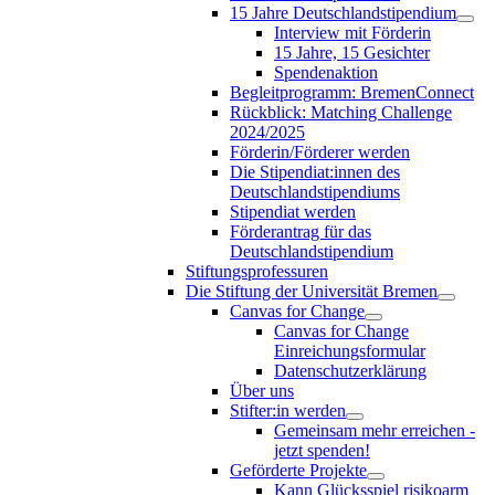
15 Jahre Deutschlandstipendium
Interview mit Förderin
15 Jahre, 15 Gesichter
Spendenaktion
Begleitprogramm: BremenConnect
Rückblick: Matching Challenge
2024/2025
Förderin/Förderer werden
Die Stipendiat:innen des
Deutschlandstipendiums
Stipendiat werden
Förderantrag für das
Deutschlandstipendium
Stiftungsprofessuren
Die Stiftung der Universität Bremen
Canvas for Change
Canvas for Change
Einreichungsformular
Datenschutzerklärung
Über uns
Stifter:in werden
Gemeinsam mehr erreichen -
jetzt spenden!
Geförderte Projekte
Kann Glücksspiel risikoarm