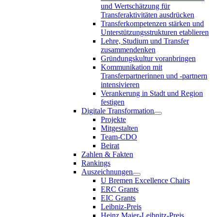
und Wertschätzung für
Transferaktivitäten ausdrücken
Transferkompetenzen stärken und
Unterstützungsstrukturen etablieren
Lehre, Studium und Transfer
zusammendenken
Gründungskultur voranbringen
Kommunikation mit
Transferpartnerinnen und -partnern
intensivieren
Verankerung in Stadt und Region
festigen
Digitale Transformation
Projekte
Mitgestalten
Team-CDO
Beirat
Zahlen & Fakten
Rankings
Auszeichnungen
U Bremen Excellence Chairs
ERC Grants
EIC Grants
Leibniz-Preis
Heinz Maier-Leibnitz-Preis