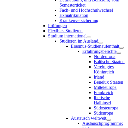
Semesterticket
Fach- und Hochschulwechsel
Exmatrikulation
Krankenversicherung
Prüfungen
Flexibles Studieren
Studium international
Studieren im Ausland
Erasmus-Studienaufenthalt
Erfahrungsberichte
Nordeuropa
Baltische Staaten
Vereinigtes
Königreich
Irland
Benelux Staaten
Mitteleuropa
Frankreich
Iberische
Halbinsel
Südosteuropa
Südeuropa
Austausch weltweit
Austauschprogramme: