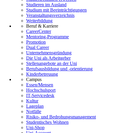
Studieren im Ausland
Studium mit Beeinträchtigungen
Veranstaltungsverzeichnis
Weiterbildung
Beruf & Karriere
CareerCenter
Mentoring-Programme
Promotion
Dual Career
Unternehmensgründung
Die Uni als Arbeitgeber
Stellenangebote an der Uni
Berufsausbildung und -orientierung
Kinderbetreuung
Campus
Essen/Mensen
Hochschulsport
IT-Servicedesk
Kultur
Lageplan
Notfälle
Risiko- und Bedrohungsmanagement
Studentisches Wohnen
Uni-Shop
Uni-Account