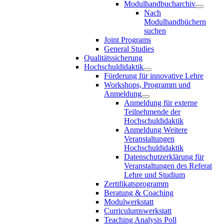
Modulhandbucharchiv
Nach
Modulhandbüchern
suchen
Joint Programs
General Studies
Qualitätssicherung
Hochschuldidaktik
Förderung für innovative Lehre
Workshops, Programm und
Anmeldung
Anmeldung für externe
Teilnehmende der
Hochschuldidaktik
Anmeldung Weitere
Veranstaltungen
Hochschuldidaktik
Datenschutzerklärung für
Veranstaltungen des Referat
Lehre und Studium
Zertifikatsprogramm
Beratung & Coaching
Modulwerkstatt
Curriculumswerkstatt
Teaching Analysis Poll