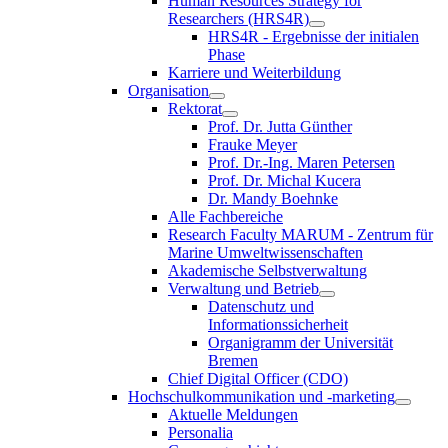
Human Resources Strategy for
Researchers (HRS4R)
HRS4R - Ergebnisse der initialen
Phase
Karriere und Weiterbildung
Organisation
Rektorat
Prof. Dr. Jutta Günther
Frauke Meyer
Prof. Dr.-Ing. Maren Petersen
Prof. Dr. Michal Kucera
Dr. Mandy Boehnke
Alle Fachbereiche
Research Faculty MARUM - Zentrum für
Marine Umweltwissenschaften
Akademische Selbstverwaltung
Verwaltung und Betrieb
Datenschutz und
Informationssicherheit
Organigramm der Universität
Bremen
Chief Digital Officer (CDO)
Hochschulkommunikation und -marketing
Aktuelle Meldungen
Personalia