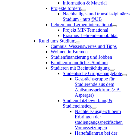
Information & Material
Projekte fördern
Nachhaltiges und transdisziplinäres
Studium - nuts@UB
Lehren und Lernen international
Projekt MINTernational
Erasmus-Lehrendenmobilität
Rund ums Studium
Campus: Wissenswertes und Tipps
Wohnen in Bremen
Studienfinanzierung und Jobben
Familienfreundliches Studium
Studieren mit Beeinträchtigung
Studentische Gruppenangebote
Gesprächsgruppe für
Studierende aus dem
Autismusspektrum (z.B.
Asperger)
Studienplatzbewerbung &
Studieneinstieg
Nachteilsausgleich beim
Erbringen der
studiengangsspezifischen
Voraussetzungen
Härtefallantrag bei der