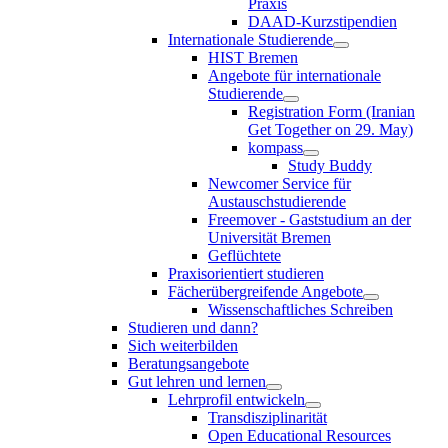
Praxis
DAAD-Kurzstipendien
Internationale Studierende
HIST Bremen
Angebote für internationale
Studierende
Registration Form (Iranian
Get Together on 29. May)
kompass
Study Buddy
Newcomer Service für
Austauschstudierende
Freemover - Gaststudium an der
Universität Bremen
Geflüchtete
Praxisorientiert studieren
Fächerübergreifende Angebote
Wissenschaftliches Schreiben
Studieren und dann?
Sich weiterbilden
Beratungsangebote
Gut lehren und lernen
Lehrprofil entwickeln
Transdisziplinarität
Open Educational Resources