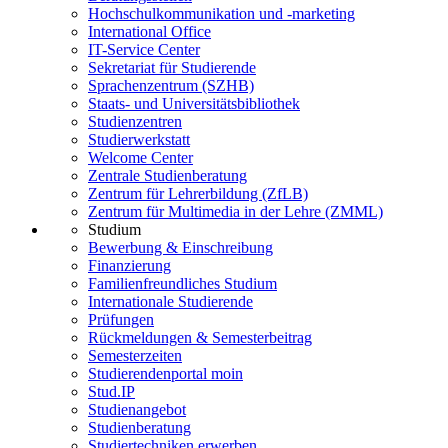
Hochschulkommunikation und -marketing
International Office
IT-Service Center
Sekretariat für Studierende
Sprachenzentrum (SZHB)
Staats- und Universitätsbibliothek
Studienzentren
Studierwerkstatt
Welcome Center
Zentrale Studienberatung
Zentrum für Lehrerbildung (ZfLB)
Zentrum für Multimedia in der Lehre (ZMML)
Studium
Bewerbung & Einschreibung
Finanzierung
Familienfreundliches Studium
Internationale Studierende
Prüfungen
Rückmeldungen & Semesterbeitrag
Semesterzeiten
Studierendenportal moin
Stud.IP
Studienangebot
Studienberatung
Studiertechniken erwerben