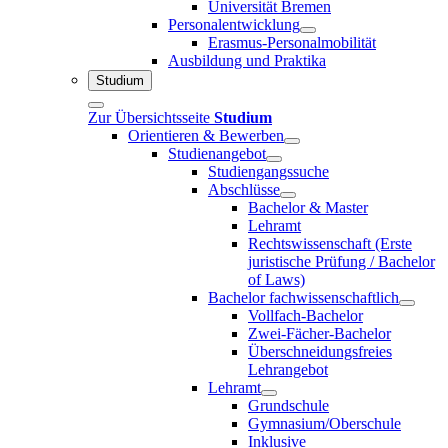
Universität Bremen
Personalentwicklung
Erasmus-Personalmobilität
Ausbildung und Praktika
Studium
Zur Übersichtsseite
Studium
Orientieren & Bewerben
Studienangebot
Studiengangssuche
Abschlüsse
Bachelor & Master
Lehramt
Rechtswissenschaft (Erste
juristische Prüfung / Bachelor
of Laws)
Bachelor fachwissenschaftlich
Vollfach-Bachelor
Zwei-Fächer-Bachelor
Überschneidungsfreies
Lehrangebot
Lehramt
Grundschule
Gymnasium/Oberschule
Inklusive