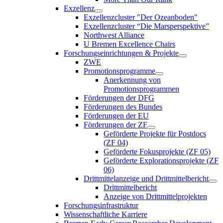
Exzellenz
Exzellenzcluster "Der Ozeanboden"
Exzellenzcluster “Die Marsperspektive”
Northwest Alliance
U Bremen Excellence Chairs
Forschungseinrichtungen & Projekte
ZWE
Promotionsprogramme
Anerkennung von
Promotionsprogrammen
Förderungen der DFG
Förderungen des Bundes
Förderungen der EU
Förderungen der ZF
Geförderte Projekte für Postdocs
(ZF 04)
Geförderte Fokusprojekte (ZF 05)
Geförderte Explorationsprojekte (ZF
06)
Drittmittelanzeige und Drittmittelbericht
Drittmittelbericht
Anzeige von Drittmittelprojekten
Forschungsinfrastruktur
Wissenschaftliche Karriere