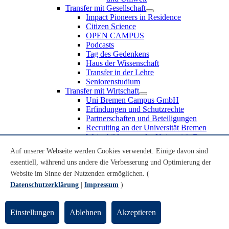
Transfer mit Gesellschaft
Impact Pioneers in Residence
Citizen Science
OPEN CAMPUS
Podcasts
Tag des Gedenkens
Haus der Wissenschaft
Transfer in der Lehre
Seniorenstudium
Transfer mit Wirtschaft
Uni Bremen Campus GmbH
Erfindungen und Schutzrechte
Partnerschaften und Beteiligungen
Recruiting an der Universität Bremen
Weiterbildung an der Universität Bremen
Transfer mit Schule
Auf unserer Webseite werden Cookies verwendet. Einige davon sind
Schülerinnen und Schüler
essentiell, während uns andere die Verbesserung und Optimierung der
MINT-Schnupperstudium
Schulklassen
Website im Sinne der Nutzenden ermöglichen. (
Lehrkräfte
Datenschutzerklärung
|
Impressum
)
Gründungsunterstützung
UniTransfer - Servicestelle für Transferaktivitäten
Einstellungen
Ablehnen
Akzeptieren
Transfermagazin der Universität Bremen
Transferpreis der Universität Bremen