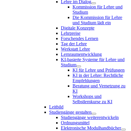
Lehre im Dialog
Kommission für Lehre und
Studium
Die Kommission für Lehre
und Studium lädt ein
Digitale Konzepte
Lehrpreise
Forschendes Lernen
Tag der Lehre
Werkstatt Lehre
Lernraumentwicklung
KI-basierte Systeme für Lehre und
Studium
KI für Lehre und Prüfungen
KI in der Lehre: Rechtliche
Empfehlungen
Beratung und Vernetzung zu
KI
Workshops und
Selbstlernkurse zu KI
Leitbild
Studiengänge gestalten
Studiengänge weiterentwickeln
Ordnungsmittel
Elektronische Modulhandbücher