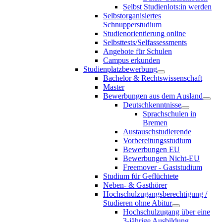
Selbst Studienlots:in werden
Selbstorganisiertes
Schnupperstudium
Studienorientierung online
Selbsttests/Selfassessments
Angebote für Schulen
Campus erkunden
Studienplatzbewerbung
Bachelor & Rechtswissenschaft
Master
Bewerbungen aus dem Ausland
Deutschkenntnisse
Sprachschulen in
Bremen
Austauschstudierende
Vorbereitungsstudium
Bewerbungen EU
Bewerbungen Nicht-EU
Freemover - Gaststudium
Studium für Geflüchtete
Neben- & Gasthörer
Hochschulzugangsberechtigung /
Studieren ohne Abitur
Hochschulzugang über eine
3-jährige Ausbildung