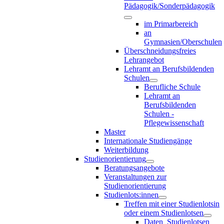
Pädagogik/Sonderpädagogik
im Primarbereich
an
Gymnasien/Oberschulen
Überschneidungsfreies
Lehrangebot
Lehramt an Berufsbildenden
Schulen
Berufliche Schule
Lehramt an
Berufsbildenden
Schulen -
Pflegewissenschaft
Master
Internationale Studiengänge
Weiterbildung
Studienorientierung
Beratungsangebote
Veranstaltungen zur
Studienorientierung
Studienlots:innen
Treffen mit einer Studienlotsin
oder einem Studienlotsen
Daten_Studienlotsen