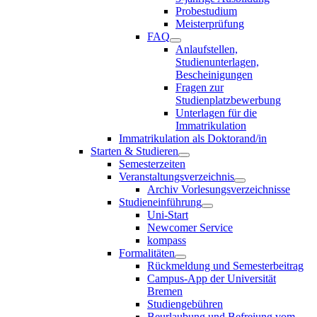
Probestudium
Meisterprüfung
FAQ
Anlaufstellen,
Studienunterlagen,
Bescheinigungen
Fragen zur
Studienplatzbewerbung
Unterlagen für die
Immatrikulation
Immatrikulation als Doktorand/in
Starten & Studieren
Semesterzeiten
Veranstaltungsverzeichnis
Archiv Vorlesungsverzeichnisse
Studieneinführung
Uni-Start
Newcomer Service
kompass
Formalitäten
Rückmeldung und Semesterbeitrag
Campus-App der Universität
Bremen
Studiengebühren
Beurlaubung und Befreiung vom