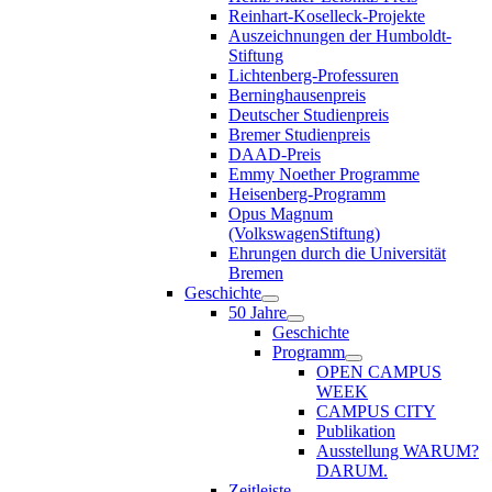
Reinhart-Koselleck-Projekte
Auszeichnungen der Humboldt-
Stiftung
Lichtenberg-Professuren
Berninghausenpreis
Deutscher Studienpreis
Bremer Studienpreis
DAAD-Preis
Emmy Noether Programme
Heisenberg-Programm
Opus Magnum
(VolkswagenStiftung)
Ehrungen durch die Universität
Bremen
Geschichte
50 Jahre
Geschichte
Programm
OPEN CAMPUS
WEEK
CAMPUS CITY
Publikation
Ausstellung WARUM?
DARUM.
Zeitleiste