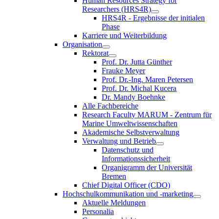
Human Resources Strategy for
Researchers (HRS4R)
HRS4R - Ergebnisse der initialen
Phase
Karriere und Weiterbildung
Organisation
Rektorat
Prof. Dr. Jutta Günther
Frauke Meyer
Prof. Dr.-Ing. Maren Petersen
Prof. Dr. Michal Kucera
Dr. Mandy Boehnke
Alle Fachbereiche
Research Faculty MARUM - Zentrum für
Marine Umweltwissenschaften
Akademische Selbstverwaltung
Verwaltung und Betrieb
Datenschutz und
Informationssicherheit
Organigramm der Universität
Bremen
Chief Digital Officer (CDO)
Hochschulkommunikation und -marketing
Aktuelle Meldungen
Personalia