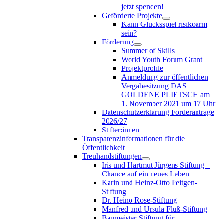
jetzt spenden!
Geförderte Projekte
Kann Glücksspiel risikoarm
sein?
Förderung
Summer of Skills
World Youth Forum Grant
Projektprofile
Anmeldung zur öffentlichen
Vergabesitzung DAS
GOLDENE PLIETSCH am
1. November 2021 um 17 Uhr
Datenschutzerklärung Förderanträge
2026/27
Stifter:innen
Transparenzinformationen für die
Öffentlichkeit
Treuhandstiftungen
Iris und Hartmut Jürgens Stiftung –
Chance auf ein neues Leben
Karin und Heinz-Otto Peitgen-
Stiftung
Dr. Heino Rose-Stiftung
Manfred und Ursula Fluß-Stiftung
Baumeister-Stiftung für