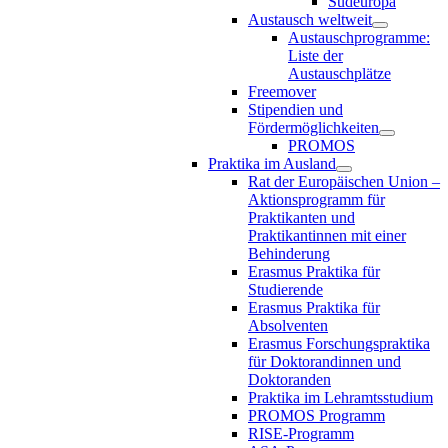
Südeuropa
Austausch weltweit
Austauschprogramme:
Liste der
Austauschplätze
Freemover
Stipendien und
Fördermöglichkeiten
PROMOS
Praktika im Ausland
Rat der Europäischen Union –
Aktionsprogramm für
Praktikanten und
Praktikantinnen mit einer
Behinderung
Erasmus Praktika für
Studierende
Erasmus Praktika für
Absolventen
Erasmus Forschungspraktika
für Doktorandinnen und
Doktoranden
Praktika im Lehramtsstudium
PROMOS Programm
RISE-Programm