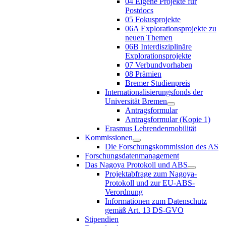
04 Eigene Projekte für
Postdocs
05 Fokusprojekte
06A Explorationsprojekte zu
neuen Themen
06B Interdisziplinäre
Explorationsprojekte
07 Verbundvorhaben
08 Prämien
Bremer Studienpreis
Internationalisierungsfonds der
Universität Bremen
Antragsformular
Antragsformular (Kopie 1)
Erasmus Lehrendenmobilität
Kommissionen
Die Forschungskommission des AS
Forschungsdatenmanagement
Das Nagoya Protokoll und ABS
Projektabfrage zum Nagoya-
Protokoll und zur EU-ABS-
Verordnung
Informationen zum Datenschutz
gemäß Art. 13 DS-GVO
Stipendien