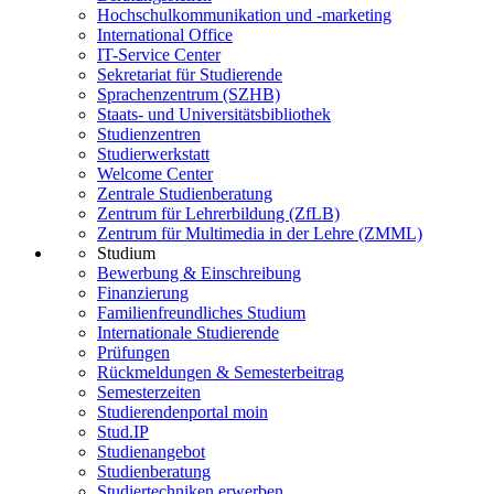
Hochschulkommunikation und -marketing
International Office
IT-Service Center
Sekretariat für Studierende
Sprachenzentrum (SZHB)
Staats- und Universitätsbibliothek
Studienzentren
Studierwerkstatt
Welcome Center
Zentrale Studienberatung
Zentrum für Lehrerbildung (ZfLB)
Zentrum für Multimedia in der Lehre (ZMML)
Studium
Bewerbung & Einschreibung
Finanzierung
Familienfreundliches Studium
Internationale Studierende
Prüfungen
Rückmeldungen & Semesterbeitrag
Semesterzeiten
Studierendenportal moin
Stud.IP
Studienangebot
Studienberatung
Studiertechniken erwerben