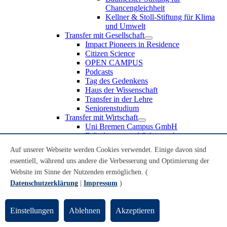
Chancengleichheit
Kellner & Stoll-Stiftung für Klima
und Umwelt
Transfer mit Gesellschaft
Impact Pioneers in Residence
Citizen Science
OPEN CAMPUS
Podcasts
Tag des Gedenkens
Haus der Wissenschaft
Transfer in der Lehre
Seniorenstudium
Transfer mit Wirtschaft
Uni Bremen Campus GmbH
Erfindungen und Schutzrechte
Partnerschaften und Beteiligungen
Auf unserer Webseite werden Cookies verwendet. Einige davon sind
Recruiting an der Universität Bremen
essentiell, während uns andere die Verbesserung und Optimierung der
Weiterbildung an der Universität Bremen
Transfer mit Schule
Website im Sinne der Nutzenden ermöglichen. (
Schülerinnen und Schüler
Datenschutzerklärung
|
Impressum
)
MINT-Schnupperstudium
Schulklassen
Lehrkräfte
Einstellungen
Ablehnen
Akzeptieren
Gründungsunterstützung
UniTransfer - Servicestelle für Transferaktivitäten