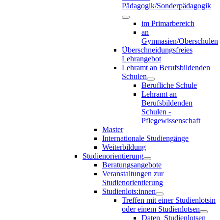
Pädagogik/Sonderpädagogik
im Primarbereich
an
Gymnasien/Oberschulen
Überschneidungsfreies
Lehrangebot
Lehramt an Berufsbildenden
Schulen
Berufliche Schule
Lehramt an
Berufsbildenden
Schulen -
Pflegewissenschaft
Master
Internationale Studiengänge
Weiterbildung
Studienorientierung
Beratungsangebote
Veranstaltungen zur
Studienorientierung
Studienlots:innen
Treffen mit einer Studienlotsin
oder einem Studienlotsen
Daten_Studienlotsen