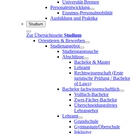
Universität Bremen
Personalentwicklung
Erasmus-Personalmobilität
Ausbildung und Praktika
Studium
Zur Übersichtsseite
Studium
Orientieren & Bewerben
Studienangebot
Studiengangssuche
Abschlüsse
Bachelor & Master
Lehramt
Rechtswissenschaft (Erste
juristische Prüfung / Bachelor
of Laws)
Bachelor fachwissenschaftlich
Vollfach-Bachelor
Zwei-Fächer-Bachelor
Überschneidungsfreies
Lehrangebot
Lehramt
Grundschule
Gymnasium/Oberschule
Inklusive