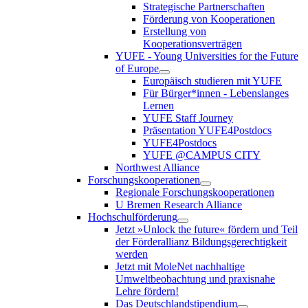
Strategische Partnerschaften
Förderung von Kooperationen
Erstellung von
Kooperationsverträgen
YUFE - Young Universities for the Future
of Europe
Europäisch studieren mit YUFE
Für Bürger*innen - Lebenslanges
Lernen
YUFE Staff Journey
Präsentation YUFE4Postdocs
YUFE4Postdocs
YUFE @CAMPUS CITY
Northwest Alliance
Forschungskooperationen
Regionale Forschungskooperationen
U Bremen Research Alliance
Hochschulförderung
Jetzt »Unlock the future« fördern und Teil
der Förderallianz Bildungsgerechtigkeit
werden
Jetzt mit MoleNet nachhaltige
Umweltbeobachtung und praxisnahe
Lehre fördern!
Das Deutschlandstipendium