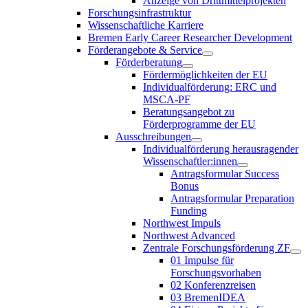
Anzeige von Drittmittelprojekten
Forschungsinfrastruktur
Wissenschaftliche Karriere
Bremen Early Career Researcher Development
Förderangebote & Service
Förderberatung
Fördermöglichkeiten der EU
Individualförderung: ERC und
MSCA-PF
Beratungsangebot zu
Förderprogramme der EU
Ausschreibungen
Individualförderung herausragender
Wissenschaftler:innen
Antragsformular Success
Bonus
Antragsformular Preparation
Funding
Northwest Impuls
Northwest Advanced
Zentrale Forschungsförderung ZF
01 Impulse für
Forschungsvorhaben
02 Konferenzreisen
03 BremenIDEA