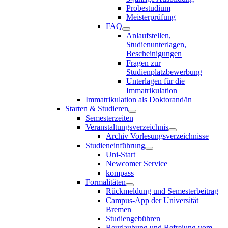
Probestudium
Meisterprüfung
FAQ
Anlaufstellen,
Studienunterlagen,
Bescheinigungen
Fragen zur
Studienplatzbewerbung
Unterlagen für die
Immatrikulation
Immatrikulation als Doktorand/in
Starten & Studieren
Semesterzeiten
Veranstaltungsverzeichnis
Archiv Vorlesungsverzeichnisse
Studieneinführung
Uni-Start
Newcomer Service
kompass
Formalitäten
Rückmeldung und Semesterbeitrag
Campus-App der Universität
Bremen
Studiengebühren
Beurlaubung und Befreiung vom