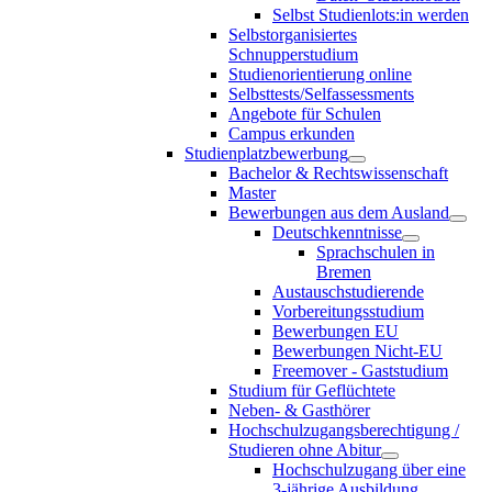
Selbst Studienlots:in werden
Selbstorganisiertes
Schnupperstudium
Studienorientierung online
Selbsttests/Selfassessments
Angebote für Schulen
Campus erkunden
Studienplatzbewerbung
Bachelor & Rechtswissenschaft
Master
Bewerbungen aus dem Ausland
Deutschkenntnisse
Sprachschulen in
Bremen
Austauschstudierende
Vorbereitungsstudium
Bewerbungen EU
Bewerbungen Nicht-EU
Freemover - Gaststudium
Studium für Geflüchtete
Neben- & Gasthörer
Hochschulzugangsberechtigung /
Studieren ohne Abitur
Hochschulzugang über eine
3-jährige Ausbildung