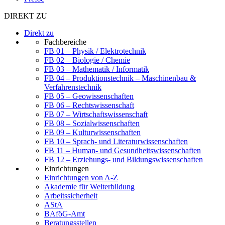
DIREKT ZU
Direkt zu
Fachbereiche
FB 01 – Physik / Elektrotechnik
FB 02 – Biologie / Chemie
FB 03 – Mathematik / Informatik
FB 04 – Produktionstechnik – Maschinenbau &
Verfahrenstechnik
FB 05 – Geowissenschaften
FB 06 – Rechtswissenschaft
FB 07 – Wirtschaftswissenschaft
FB 08 – Sozialwissenschaften
FB 09 – Kulturwissenschaften
FB 10 – Sprach- und Literaturwissenschaften
FB 11 – Human- und Gesundheitswissenschaften
FB 12 – Erziehungs- und Bildungswissenschaften
Einrichtungen
Einrichtungen von A-Z
Akademie für Weiterbildung
Arbeitssicherheit
AStA
BAföG-Amt
Beratungsstellen