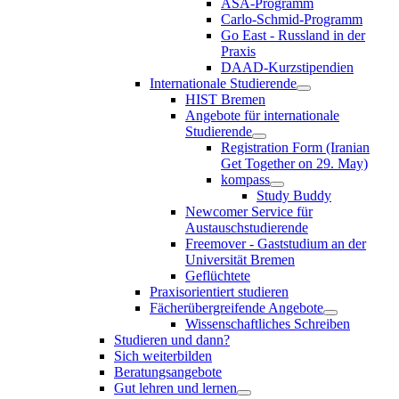
ASA-Programm
Carlo-Schmid-Programm
Go East - Russland in der
Praxis
DAAD-Kurzstipendien
Internationale Studierende
HIST Bremen
Angebote für internationale
Studierende
Registration Form (Iranian
Get Together on 29. May)
kompass
Study Buddy
Newcomer Service für
Austauschstudierende
Freemover - Gaststudium an der
Universität Bremen
Geflüchtete
Praxisorientiert studieren
Fächerübergreifende Angebote
Wissenschaftliches Schreiben
Studieren und dann?
Sich weiterbilden
Beratungsangebote
Gut lehren und lernen