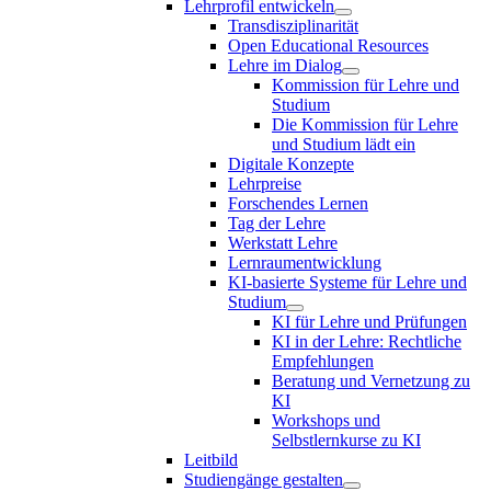
Lehrprofil entwickeln
Transdisziplinarität
Open Educational Resources
Lehre im Dialog
Kommission für Lehre und
Studium
Die Kommission für Lehre
und Studium lädt ein
Digitale Konzepte
Lehrpreise
Forschendes Lernen
Tag der Lehre
Werkstatt Lehre
Lernraumentwicklung
KI-basierte Systeme für Lehre und
Studium
KI für Lehre und Prüfungen
KI in der Lehre: Rechtliche
Empfehlungen
Beratung und Vernetzung zu
KI
Workshops und
Selbstlernkurse zu KI
Leitbild
Studiengänge gestalten