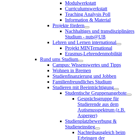
Modulwerkstatt
Curriculumswerkstatt
Teaching Analysis Poll
Information & Material
Projekte fördern
Nachhaltiges und transdisziplinäres
Studium - nuts@UB
Lehren und Lernen international
Projekt MINTernational
Erasmus-Lehrendenmobilität
Rund ums Studium
Campus: Wissenswertes und Tipps
Wohnen in Bremen
Studienfinanzierung und Jobben
Familienfreundliches Studium
Studieren mit Beeinträchtigung
Studentische Gruppenangebote
Gesprächsgruppe für
Studierende aus dem
Autismusspektrum (z.B.
Asperger)
Studienplatzbewerbung &
Studieneinstieg
Nachteilsausgleich beim
Erbringen der