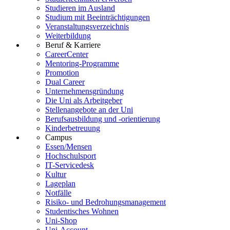
Studieren im Ausland
Studium mit Beeinträchtigungen
Veranstaltungsverzeichnis
Weiterbildung
Beruf & Karriere
CareerCenter
Mentoring-Programme
Promotion
Dual Career
Unternehmensgründung
Die Uni als Arbeitgeber
Stellenangebote an der Uni
Berufsausbildung und -orientierung
Kinderbetreuung
Campus
Essen/Mensen
Hochschulsport
IT-Servicedesk
Kultur
Lageplan
Notfälle
Risiko- und Bedrohungsmanagement
Studentisches Wohnen
Uni-Shop
Uni-Account