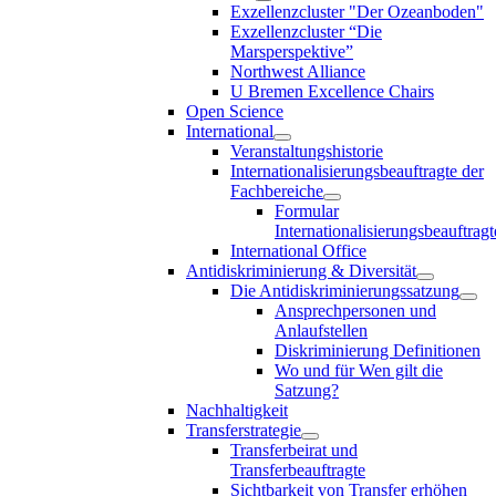
Exzellenzcluster "Der Ozeanboden"
Exzellenzcluster “Die
Marsperspektive”
Northwest Alliance
U Bremen Excellence Chairs
Open Science
International
Veranstaltungshistorie
Internationalisierungsbeauftragte der
Fachbereiche
Formular
Internationalisierungsbeauftragt
International Office
Antidiskriminierung & Diversität
Die Antidiskriminierungssatzung
Ansprechpersonen und
Anlaufstellen
Diskriminierung Definitionen
Wo und für Wen gilt die
Satzung?
Nachhaltigkeit
Transferstrategie
Transferbeirat und
Transferbeauftragte
Sichtbarkeit von Transfer erhöhen