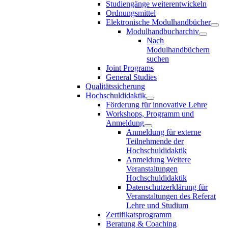
Studiengänge weiterentwickeln
Ordnungsmittel
Elektronische Modulhandbücher
Modulhandbucharchiv
Nach
Modulhandbüchern
suchen
Joint Programs
General Studies
Qualitätssicherung
Hochschuldidaktik
Förderung für innovative Lehre
Workshops, Programm und
Anmeldung
Anmeldung für externe
Teilnehmende der
Hochschuldidaktik
Anmeldung Weitere
Veranstaltungen
Hochschuldidaktik
Datenschutzerklärung für
Veranstaltungen des Referat
Lehre und Studium
Zertifikatsprogramm
Beratung & Coaching