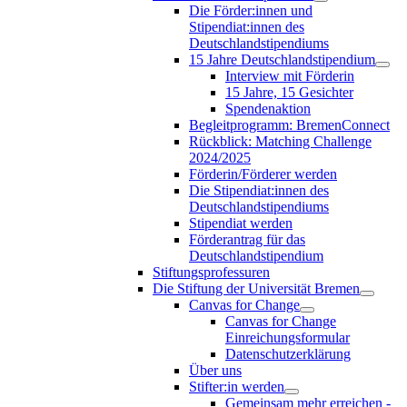
Die Förder:innen und
Stipendiat:innen des
Deutschlandstipendiums
15 Jahre Deutschlandstipendium
Interview mit Förderin
15 Jahre, 15 Gesichter
Spendenaktion
Begleitprogramm: BremenConnect
Rückblick: Matching Challenge
2024/2025
Förderin/Förderer werden
Die Stipendiat:innen des
Deutschlandstipendiums
Stipendiat werden
Förderantrag für das
Deutschlandstipendium
Stiftungsprofessuren
Die Stiftung der Universität Bremen
Canvas for Change
Canvas for Change
Einreichungsformular
Datenschutzerklärung
Über uns
Stifter:in werden
Gemeinsam mehr erreichen -