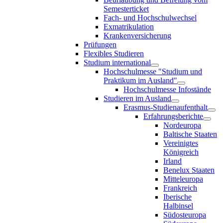
Semesterticket
Fach- und Hochschulwechsel
Exmatrikulation
Krankenversicherung
Prüfungen
Flexibles Studieren
Studium international
Hochschulmesse "Studium und
Praktikum im Ausland"
Hochschulmesse Infostände
Studieren im Ausland
Erasmus-Studienaufenthalt
Erfahrungsberichte
Nordeuropa
Baltische Staaten
Vereinigtes
Königreich
Irland
Benelux Staaten
Mitteleuropa
Frankreich
Iberische
Halbinsel
Südosteuropa