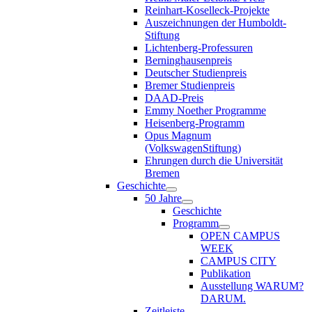
Reinhart-Koselleck-Projekte
Auszeichnungen der Humboldt-
Stiftung
Lichtenberg-Professuren
Berninghausenpreis
Deutscher Studienpreis
Bremer Studienpreis
DAAD-Preis
Emmy Noether Programme
Heisenberg-Programm
Opus Magnum
(VolkswagenStiftung)
Ehrungen durch die Universität
Bremen
Geschichte
50 Jahre
Geschichte
Programm
OPEN CAMPUS
WEEK
CAMPUS CITY
Publikation
Ausstellung WARUM?
DARUM.
Zeitleiste