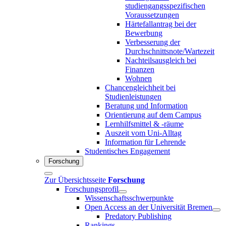
studiengangsspezifischen
Voraussetzungen
Härtefallantrag bei der
Bewerbung
Verbesserung der
Durchschnittsnote/Wartezeit
Nachteilsausgleich bei
Finanzen
Wohnen
Chancengleichheit bei
Studienleistungen
Beratung und Information
Orientierung auf dem Campus
Lernhilfsmittel & -räume
Auszeit vom Uni-Alltag
Information für Lehrende
Studentisches Engagement
Forschung
Zur Übersichtsseite
Forschung
Forschungsprofil
Wissenschaftsschwerpunkte
Open Access an der Universität Bremen
Predatory Publishing
Rankings