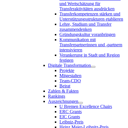
und Wertschätzung für
Transferaktivitäten ausdrücken
Transferkompetenzen stärken und
Unterstützungsstrukturen etablieren
Lehre, Studium und Transfer
zusammendenken
Gründungskultur voranbringen
Kommunikation mit
Transferpartnerinnen und -partnern
intensivieren
Verankerung in Stadt und Region
festigen
Digitale Transformation
Projekte
Mitgestalten
Team-CDO
Beirat
Zahlen & Fakten
Rankings
Auszeichnungen
U Bremen Excellence Chairs
ERC Grants
EIC Grants
Leibniz-Preis
Heinz Maier-Leibnitz-Preis