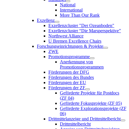
National
International
More Than Our Rank
Exzellenz
Exzellenzcluster "Der Ozeanboden"
Exzellenzcluster “Die Marsperspektive”
Northwest Alliance
U Bremen Excellence Chairs
Forschungseinrichtungen & Projekte
ZWE
Promotionsprogramme
Anerkennung von
Promotionsprogrammen
Förderungen der DFG
Förderungen des Bundes
Förderungen der EU
Förderungen der ZF
Geförderte Projekte für Postdocs
(ZF 04)
Geförderte Fokusprojekte (ZF 05)
Geförderte Explorationsprojekte (ZF
06)
Drittmittelanzeige und Drittmittelbericht
Drittmittelbericht