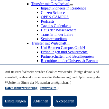
Transfer mit Gesellschaft
Impact Pioneers in Residence
Citizen Science
OPEN CAMPUS
Podcasts
Tag des Gedenkens
Haus der Wissenschaft
Transfer in der Lehre
Seniorenstudium
Transfer mit Wirtschaft
Uni Bremen Campus GmbH
Erfindungen und Schutzrechte
Partnerschaften und Beteiligungen
Recruiting an der Universität Bremen
Weiterbildung an der Universität Bremen
Transfer mit Schule
Auf unserer Webseite werden Cookies verwendet. Einige davon sind
Schülerinnen und Schüler
essentiell, während uns andere die Verbesserung und Optimierung der
MINT-Schnupperstudium
Schulklassen
Website im Sinne der Nutzenden ermöglichen. (
Lehrkräfte
Datenschutzerklärung
|
Impressum
)
Gründungsunterstützung
UniTransfer - Servicestelle für Transferaktivitäten
Einstellungen
Ablehnen
Akzeptieren
Transfermagazin der Universität Bremen
Transferpreis der Universität Bremen