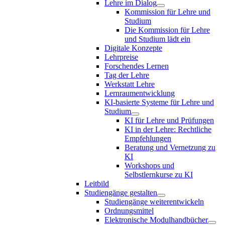
Lehre im Dialog
Kommission für Lehre und
Studium
Die Kommission für Lehre
und Studium lädt ein
Digitale Konzepte
Lehrpreise
Forschendes Lernen
Tag der Lehre
Werkstatt Lehre
Lernraumentwicklung
KI-basierte Systeme für Lehre und
Studium
KI für Lehre und Prüfungen
KI in der Lehre: Rechtliche
Empfehlungen
Beratung und Vernetzung zu
KI
Workshops und
Selbstlernkurse zu KI
Leitbild
Studiengänge gestalten
Studiengänge weiterentwickeln
Ordnungsmittel
Elektronische Modulhandbücher