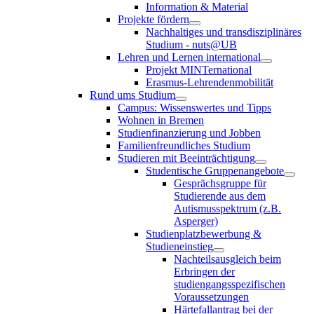
Information & Material
Projekte fördern
Nachhaltiges und transdisziplinäres
Studium - nuts@UB
Lehren und Lernen international
Projekt MINTernational
Erasmus-Lehrendenmobilität
Rund ums Studium
Campus: Wissenswertes und Tipps
Wohnen in Bremen
Studienfinanzierung und Jobben
Familienfreundliches Studium
Studieren mit Beeinträchtigung
Studentische Gruppenangebote
Gesprächsgruppe für
Studierende aus dem
Autismusspektrum (z.B.
Asperger)
Studienplatzbewerbung &
Studieneinstieg
Nachteilsausgleich beim
Erbringen der
studiengangsspezifischen
Voraussetzungen
Härtefallantrag bei der