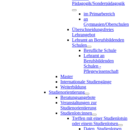
Pädagogik/Sonderpädagogik
im Primarbereich
an
Gymnasien/Oberschulen
Überschneidungsfreies
Lehrangebot
Lehramt an Berufsbildenden
Schulen
Berufliche Schule
Lehramt an
Berufsbildenden
Schulen -
Pflegewissenschaft
Master
Internationale Studiengänge
Weiterbildung
Studienorientierung
Beratungsangebote
Veranstaltungen zur
Studienorientierung
Studienlots:innen
Treffen mit einer Studienlotsin
oder einem Studienlotsen
Daten_Studienlotsen