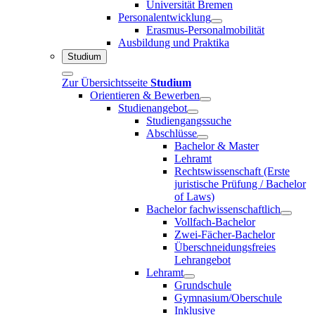
Universität Bremen
Personalentwicklung
Erasmus-Personalmobilität
Ausbildung und Praktika
Studium
Zur Übersichtsseite
Studium
Orientieren & Bewerben
Studienangebot
Studiengangssuche
Abschlüsse
Bachelor & Master
Lehramt
Rechtswissenschaft (Erste
juristische Prüfung / Bachelor
of Laws)
Bachelor fachwissenschaftlich
Vollfach-Bachelor
Zwei-Fächer-Bachelor
Überschneidungsfreies
Lehrangebot
Lehramt
Grundschule
Gymnasium/Oberschule
Inklusive