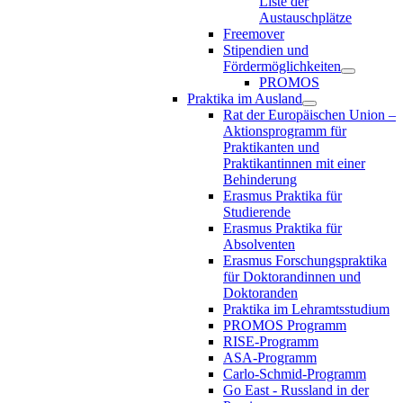
Liste der
Austauschplätze
Freemover
Stipendien und
Fördermöglichkeiten
PROMOS
Praktika im Ausland
Rat der Europäischen Union –
Aktionsprogramm für
Praktikanten und
Praktikantinnen mit einer
Behinderung
Erasmus Praktika für
Studierende
Erasmus Praktika für
Absolventen
Erasmus Forschungspraktika
für Doktorandinnen und
Doktoranden
Praktika im Lehramtsstudium
PROMOS Programm
RISE-Programm
ASA-Programm
Carlo-Schmid-Programm
Go East - Russland in der