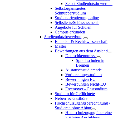
Selbst Studienlots:in werden
Selbstorganisiertes
Schnupperstudium
Studienorientierung online
Selbsttests/Selfassessments
Angebote für Schulen
Campus erkunden
Studienplatzbewerbung
Bachelor & Rechtswissenschaft
Master
Bewerbungen aus dem Ausland
Deutschkenntnisse
Sprachschulen in
Bremen
Austauschstudierende
Vorbereitungsstudium
Bewerbungen EU
Bewerbungen Nicht-EU
Freemover - Gaststudium
Studium für Geflüchtete
Neben- & Gasthörer
Hochschulzugangsberechtigung /
Studieren ohne Abitur
Hochschulzugang über eine
3-jährige Ausbildung