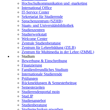
Hochschulkommunikation und -marketing
International Office
IT-Service Center
Sekretariat für Studierende
Sprachenzentrum (SZHB)
Staats- und Universitätsbibliothek
Studienzentren
Studierwerkstatt
Welcome Center
Zentrale Studienberatung
Zentrum für Lehrerbildung (ZfLB)
Zentrum für Multimedia in der Lehre (ZMML)
Studium
Bewerbung & Einschreibung
Finanzierung
Familienfreundliches Studium
Internationale Studierende
Prüfungen
Rückmeldungen & Semesterbeitrag
Semesterzeiten
Studierendenportal moin
Stud.IP
Studienangebot
Studienberatung
Studiertechniken erwerben