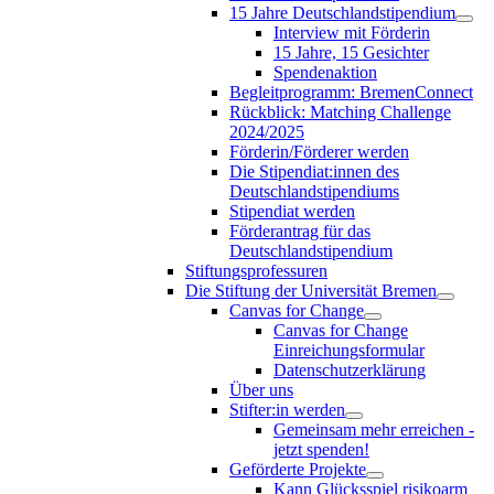
15 Jahre Deutschlandstipendium
Interview mit Förderin
15 Jahre, 15 Gesichter
Spendenaktion
Begleitprogramm: BremenConnect
Rückblick: Matching Challenge
2024/2025
Förderin/Förderer werden
Die Stipendiat:innen des
Deutschlandstipendiums
Stipendiat werden
Förderantrag für das
Deutschlandstipendium
Stiftungsprofessuren
Die Stiftung der Universität Bremen
Canvas for Change
Canvas for Change
Einreichungsformular
Datenschutzerklärung
Über uns
Stifter:in werden
Gemeinsam mehr erreichen -
jetzt spenden!
Geförderte Projekte
Kann Glücksspiel risikoarm