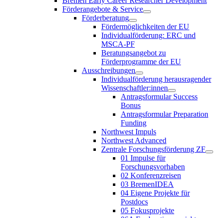
Bremen Early Career Researcher Development
Förderangebote & Service
Förderberatung
Fördermöglichkeiten der EU
Individualförderung: ERC und
MSCA-PF
Beratungsangebot zu
Förderprogramme der EU
Ausschreibungen
Individualförderung herausragender
Wissenschaftler:innen
Antragsformular Success
Bonus
Antragsformular Preparation
Funding
Northwest Impuls
Northwest Advanced
Zentrale Forschungsförderung ZF
01 Impulse für
Forschungsvorhaben
02 Konferenzreisen
03 BremenIDEA
04 Eigene Projekte für
Postdocs
05 Fokusprojekte