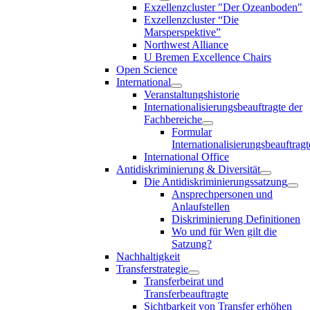
Exzellenzcluster "Der Ozeanboden"
Exzellenzcluster “Die
Marsperspektive”
Northwest Alliance
U Bremen Excellence Chairs
Open Science
International
Veranstaltungshistorie
Internationalisierungsbeauftragte der
Fachbereiche
Formular
Internationalisierungsbeauftragt
International Office
Antidiskriminierung & Diversität
Die Antidiskriminierungssatzung
Ansprechpersonen und
Anlaufstellen
Diskriminierung Definitionen
Wo und für Wen gilt die
Satzung?
Nachhaltigkeit
Transferstrategie
Transferbeirat und
Transferbeauftragte
Sichtbarkeit von Transfer erhöhen