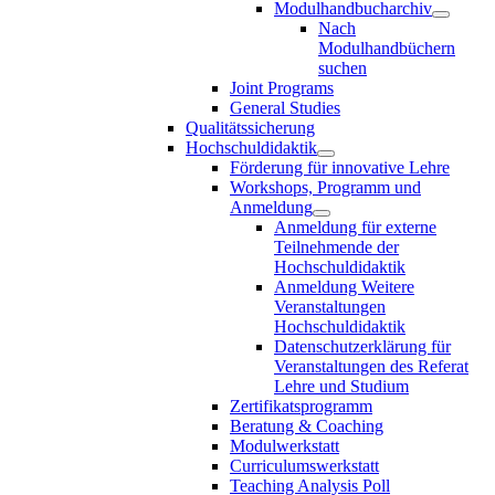
Modulhandbucharchiv
Nach
Modulhandbüchern
suchen
Joint Programs
General Studies
Qualitätssicherung
Hochschuldidaktik
Förderung für innovative Lehre
Workshops, Programm und
Anmeldung
Anmeldung für externe
Teilnehmende der
Hochschuldidaktik
Anmeldung Weitere
Veranstaltungen
Hochschuldidaktik
Datenschutzerklärung für
Veranstaltungen des Referat
Lehre und Studium
Zertifikatsprogramm
Beratung & Coaching
Modulwerkstatt
Curriculumswerkstatt
Teaching Analysis Poll