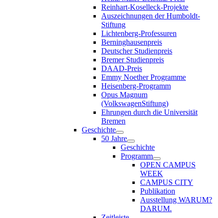
Reinhart-Koselleck-Projekte
Auszeichnungen der Humboldt-
Stiftung
Lichtenberg-Professuren
Berninghausenpreis
Deutscher Studienpreis
Bremer Studienpreis
DAAD-Preis
Emmy Noether Programme
Heisenberg-Programm
Opus Magnum
(VolkswagenStiftung)
Ehrungen durch die Universität
Bremen
Geschichte
50 Jahre
Geschichte
Programm
OPEN CAMPUS
WEEK
CAMPUS CITY
Publikation
Ausstellung WARUM?
DARUM.
Zeitleiste