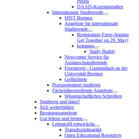
Praxis
DAAD-Kurzstipendien
Internationale Studierende
HIST Bremen
Angebote für internationale
Studierende
Registration Form (Iranian
Get Together on 29. May)
kompass
Study Buddy
Newcomer Service für
Austauschstudierende
Freemover - Gaststudium an der
Universität Bremen
Geflüchtete
Praxisorientiert studieren
Fächerübergreifende Angebote
Wissenschaftliches Schreiben
Studieren und dann?
Sich weiterbilden
Beratungsangebote
Gut lehren und lernen
Lehrprofil entwickeln
Transdisziplinarität
Open Educational Resources