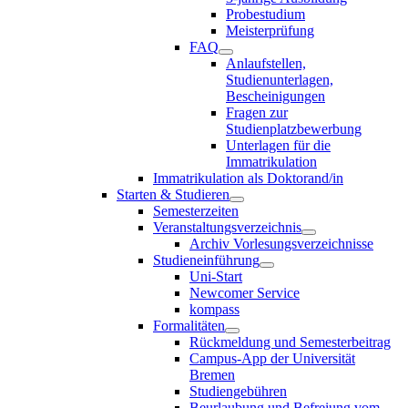
Probestudium
Meisterprüfung
FAQ
Anlaufstellen,
Studienunterlagen,
Bescheinigungen
Fragen zur
Studienplatzbewerbung
Unterlagen für die
Immatrikulation
Immatrikulation als Doktorand/in
Starten & Studieren
Semesterzeiten
Veranstaltungsverzeichnis
Archiv Vorlesungsverzeichnisse
Studieneinführung
Uni-Start
Newcomer Service
kompass
Formalitäten
Rückmeldung und Semesterbeitrag
Campus-App der Universität
Bremen
Studiengebühren
Beurlaubung und Befreiung vom