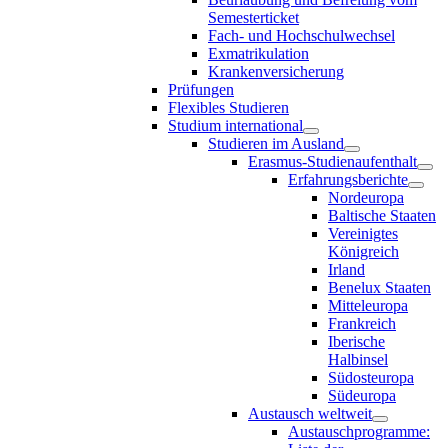
Semesterticket
Fach- und Hochschulwechsel
Exmatrikulation
Krankenversicherung
Prüfungen
Flexibles Studieren
Studium international
Studieren im Ausland
Erasmus-Studienaufenthalt
Erfahrungsberichte
Nordeuropa
Baltische Staaten
Vereinigtes
Königreich
Irland
Benelux Staaten
Mitteleuropa
Frankreich
Iberische
Halbinsel
Südosteuropa
Südeuropa
Austausch weltweit
Austauschprogramme: