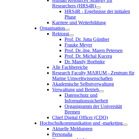
Human Resources Strategy for
Researchers (HRS4R)
HRS4R - Ergebnisse der initialen
Phase
Karriere und Weiterbildung
Organisation
Rektorat
Prof. Dr. Jutta Günther
Frauke Meyer
Prof. Dr.-Ing. Maren Petersen
Prof. Dr. Michal Kucera
Dr. Mandy Boehnke
Alle Fachbereiche
Research Faculty MARUM - Zentrum für
Marine Umweltwissenschaften
Akademische Selbstverwaltung
Verwaltung und Betrieb
Datenschutz und
Informationssicherheit
Organigramm der Universität
Bremen
Chief Digital Officer (CDO)
Hochschulkommunikation und -marketing
Aktuelle Meldungen
Personalia