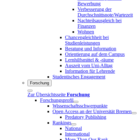
Bewerbung
Verbesserung der
Durchschnittsnote/Wartezeit
Nachteilsausgleich bei
Finanzen
Wohnen
Chancengleichheit bei
Studienleistungen
Beratung und Information
Orientierung auf dem Campus
Lernhilfsmittel & -räume
Auszeit vom Uni-Alltag
Information für Lehrende
Studentisches Engagement
Forschung
Zur Übersichtsseite
Forschung
Forschungsprofil
Wissenschaftsschwerpunkte
Open Access an der Universität Bremen
Predatory Publishing
Rankings
National
International
More Than Our Rank