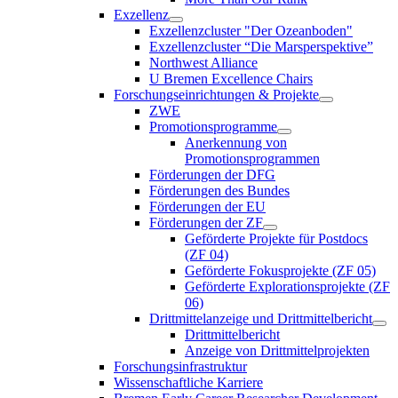
Exzellenz
Exzellenzcluster "Der Ozeanboden"
Exzellenzcluster “Die Marsperspektive”
Northwest Alliance
U Bremen Excellence Chairs
Forschungseinrichtungen & Projekte
ZWE
Promotionsprogramme
Anerkennung von
Promotionsprogrammen
Förderungen der DFG
Förderungen des Bundes
Förderungen der EU
Förderungen der ZF
Geförderte Projekte für Postdocs
(ZF 04)
Geförderte Fokusprojekte (ZF 05)
Geförderte Explorationsprojekte (ZF
06)
Drittmittelanzeige und Drittmittelbericht
Drittmittelbericht
Anzeige von Drittmittelprojekten
Forschungsinfrastruktur
Wissenschaftliche Karriere