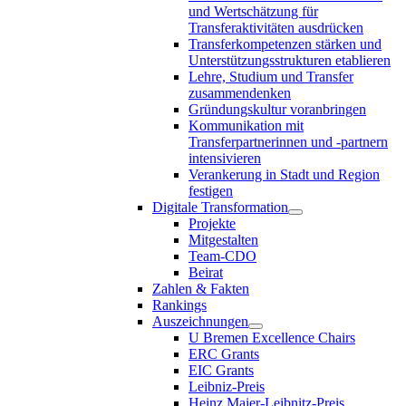
und Wertschätzung für
Transferaktivitäten ausdrücken
Transferkompetenzen stärken und
Unterstützungsstrukturen etablieren
Lehre, Studium und Transfer
zusammendenken
Gründungskultur voranbringen
Kommunikation mit
Transferpartnerinnen und -partnern
intensivieren
Verankerung in Stadt und Region
festigen
Digitale Transformation
Projekte
Mitgestalten
Team-CDO
Beirat
Zahlen & Fakten
Rankings
Auszeichnungen
U Bremen Excellence Chairs
ERC Grants
EIC Grants
Leibniz-Preis
Heinz Maier-Leibnitz-Preis