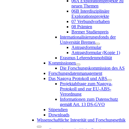
06A Explorationsprojekte zu
neuen Themen
06B Interdisziplinäre
Explorationsprojekte
07 Verbundvorhaben
08 Prämien
Bremer Studienpreis
Internationalisierungsfonds der
Universität Bremen
Antragsformular
Antragsformular (Kopie 1)
Erasmus Lehrendenmobilität
Kommissionen
Die Forschungskommission des AS
Forschungsdatenmanagement
Das Nagoya Protokoll und ABS
Projektabfrage zum Nagoya-
Protokoll und zur EU-ABS-
Verordnung
Informationen zum Datenschutz
gemäß Art. 13 DS-GVO
Stipendien
Downloads
Wissenschaftliche Integrität und Forschungsethik