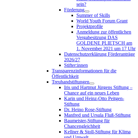
sein?
Förderung
Summer of Skills
World Youth Forum Grant
Projektprofile
Anmeldung zur öffentlichen
Vergabesitzung DAS
GOLDENE PLIETSCH am
1. November 2021 um 17 Uhr
Datenschutzerklärung Förderanträge
2026/27
Stifter:innen
Transparenzinformationen für die
Öffentlichkeit
Treuhandstiftungen
Iris und Hartmut Jürgens Stiftung –
Chance auf ein neues Leben
Karin und Heinz-Otto Peitgen-
Stiftung
Dr. Heino Rose-Stiftung
Manfred und Ursula Fluß-Stiftung
Baumeister-Stiftung für
Chancengleichheit
Kellner & Stoll-Stiftung für Klima
und Umwelt