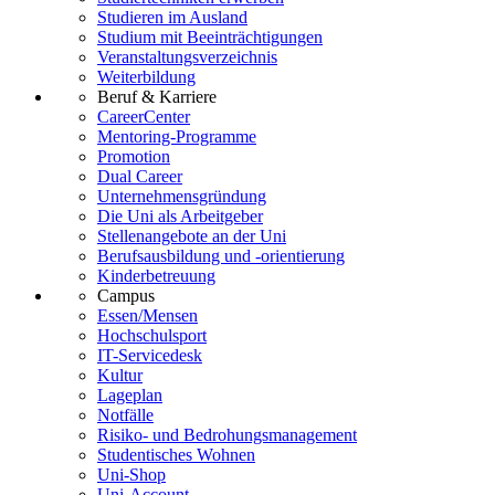
Studieren im Ausland
Studium mit Beeinträchtigungen
Veranstaltungsverzeichnis
Weiterbildung
Beruf & Karriere
CareerCenter
Mentoring-Programme
Promotion
Dual Career
Unternehmensgründung
Die Uni als Arbeitgeber
Stellenangebote an der Uni
Berufsausbildung und -orientierung
Kinderbetreuung
Campus
Essen/Mensen
Hochschulsport
IT-Servicedesk
Kultur
Lageplan
Notfälle
Risiko- und Bedrohungsmanagement
Studentisches Wohnen
Uni-Shop
Uni-Account