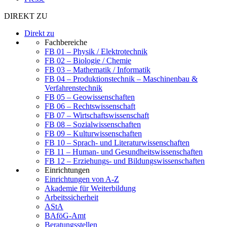
DIREKT ZU
Direkt zu
Fachbereiche
FB 01 – Physik / Elektrotechnik
FB 02 – Biologie / Chemie
FB 03 – Mathematik / Informatik
FB 04 – Produktionstechnik – Maschinenbau &
Verfahrenstechnik
FB 05 – Geowissenschaften
FB 06 – Rechtswissenschaft
FB 07 – Wirtschaftswissenschaft
FB 08 – Sozialwissenschaften
FB 09 – Kulturwissenschaften
FB 10 – Sprach- und Literaturwissenschaften
FB 11 – Human- und Gesundheitswissenschaften
FB 12 – Erziehungs- und Bildungswissenschaften
Einrichtungen
Einrichtungen von A-Z
Akademie für Weiterbildung
Arbeitssicherheit
AStA
BAföG-Amt
Beratungsstellen