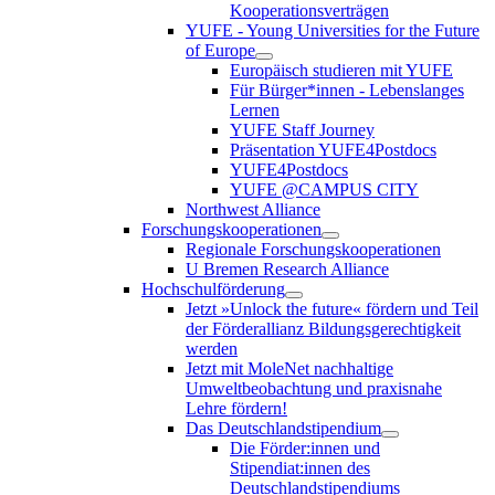
Kooperationsverträgen
YUFE - Young Universities for the Future
of Europe
Europäisch studieren mit YUFE
Für Bürger*innen - Lebenslanges
Lernen
YUFE Staff Journey
Präsentation YUFE4Postdocs
YUFE4Postdocs
YUFE @CAMPUS CITY
Northwest Alliance
Forschungskooperationen
Regionale Forschungskooperationen
U Bremen Research Alliance
Hochschulförderung
Jetzt »Unlock the future« fördern und Teil
der Förderallianz Bildungsgerechtigkeit
werden
Jetzt mit MoleNet nachhaltige
Umweltbeobachtung und praxisnahe
Lehre fördern!
Das Deutschlandstipendium
Die Förder:innen und
Stipendiat:innen des
Deutschlandstipendiums