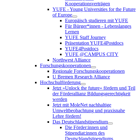
Kooperationsverträgen
YUFE - Young Universities for the Future
of Europe
Europäisch studieren mit YUFE
Für Bürger*innen - Lebenslanges
Lernen
YUFE Staff Journey
Präsentation YUFE4Postdocs
YUFE4Postdocs
YUFE @CAMPUS CITY
Northwest Alliance
Forschungskooperationen
Regionale Forschungskooperationen
U Bremen Research Alliance
Hochschulförderung
Jetzt »Unlock the future« fördern und Teil
der Förderallianz Bildungsgerechtigkeit
werden
Jetzt mit MoleNet nachhaltige
Umweltbeobachtung und praxisnahe
Lehre fördern!
Das Deutschlandstipendium
Die Förder:innen und
Stipendiat:innen des
Deutschlandstipendiums