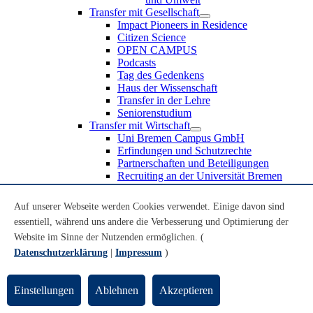
Transfer mit Gesellschaft
Impact Pioneers in Residence
Citizen Science
OPEN CAMPUS
Podcasts
Tag des Gedenkens
Haus der Wissenschaft
Transfer in der Lehre
Seniorenstudium
Transfer mit Wirtschaft
Uni Bremen Campus GmbH
Erfindungen und Schutzrechte
Partnerschaften und Beteiligungen
Recruiting an der Universität Bremen
Weiterbildung an der Universität Bremen
Transfer mit Schule
Auf unserer Webseite werden Cookies verwendet. Einige davon sind
Schülerinnen und Schüler
essentiell, während uns andere die Verbesserung und Optimierung der
MINT-Schnupperstudium
Website im Sinne der Nutzenden ermöglichen. (
Schulklassen
Lehrkräfte
Datenschutzerklärung
|
Impressum
)
Gründungsunterstützung
UniTransfer - Servicestelle für Transferaktivitäten
Einstellungen
Ablehnen
Akzeptieren
Transfermagazin der Universität Bremen