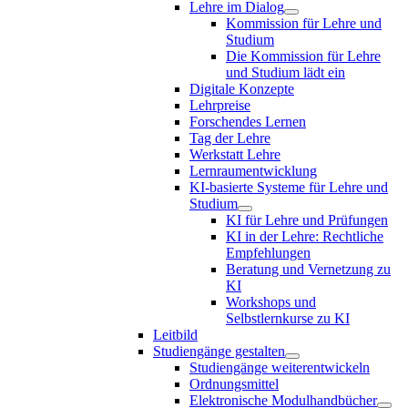
Lehre im Dialog
Kommission für Lehre und
Studium
Die Kommission für Lehre
und Studium lädt ein
Digitale Konzepte
Lehrpreise
Forschendes Lernen
Tag der Lehre
Werkstatt Lehre
Lernraumentwicklung
KI-basierte Systeme für Lehre und
Studium
KI für Lehre und Prüfungen
KI in der Lehre: Rechtliche
Empfehlungen
Beratung und Vernetzung zu
KI
Workshops und
Selbstlernkurse zu KI
Leitbild
Studiengänge gestalten
Studiengänge weiterentwickeln
Ordnungsmittel
Elektronische Modulhandbücher