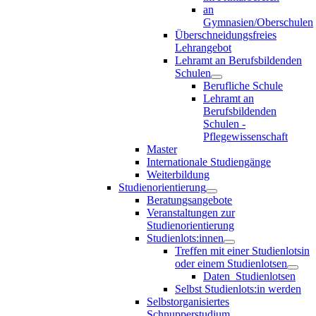
an
Gymnasien/Oberschulen
Überschneidungsfreies
Lehrangebot
Lehramt an Berufsbildenden
Schulen
Berufliche Schule
Lehramt an
Berufsbildenden
Schulen -
Pflegewissenschaft
Master
Internationale Studiengänge
Weiterbildung
Studienorientierung
Beratungsangebote
Veranstaltungen zur
Studienorientierung
Studienlots:innen
Treffen mit einer Studienlotsin
oder einem Studienlotsen
Daten_Studienlotsen
Selbst Studienlots:in werden
Selbstorganisiertes
Schnupperstudium