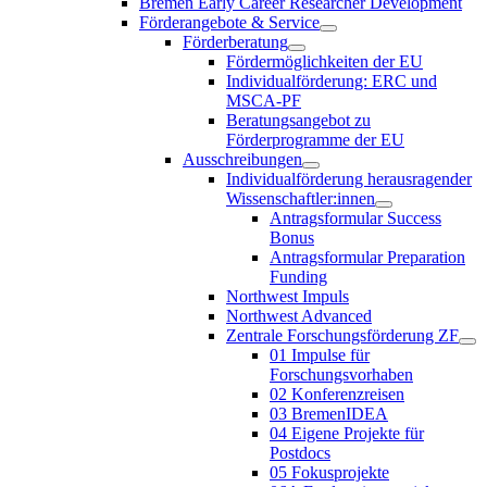
Bremen Early Career Researcher Development
Förderangebote & Service
Förderberatung
Fördermöglichkeiten der EU
Individualförderung: ERC und
MSCA-PF
Beratungsangebot zu
Förderprogramme der EU
Ausschreibungen
Individualförderung herausragender
Wissenschaftler:innen
Antragsformular Success
Bonus
Antragsformular Preparation
Funding
Northwest Impuls
Northwest Advanced
Zentrale Forschungsförderung ZF
01 Impulse für
Forschungsvorhaben
02 Konferenzreisen
03 BremenIDEA
04 Eigene Projekte für
Postdocs
05 Fokusprojekte