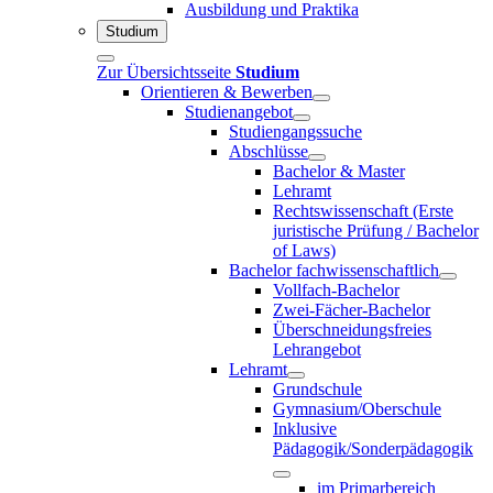
Ausbildung und Praktika
Studium
Zur Übersichtsseite
Studium
Orientieren & Bewerben
Studienangebot
Studiengangssuche
Abschlüsse
Bachelor & Master
Lehramt
Rechtswissenschaft (Erste
juristische Prüfung / Bachelor
of Laws)
Bachelor fachwissenschaftlich
Vollfach-Bachelor
Zwei-Fächer-Bachelor
Überschneidungsfreies
Lehrangebot
Lehramt
Grundschule
Gymnasium/Oberschule
Inklusive
Pädagogik/Sonderpädagogik
im Primarbereich