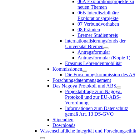
06A Explorationsprojekte zu
neuen Themen
06B Interdisziplinäre
Explorationsprojekte
07 Verbundvorhaben
08 Prämien
Bremer Studienpreis
Internationalisierungsfonds der
Universität Bremen
Antragsformular
Antragsformular (Kopie 1)
Erasmus Lehrendenmobilität
Kommissionen
Die Forschungskommission des AS
Forschungsdatenmanagement
Das Nagoya Protokoll und ABS
Projektabfrage zum Nagoya-
Protokoll und zur EU-ABS-
Verordnung
Informationen zum Datenschutz
gemäß Art. 13 DS-GVO
Stipendien
Downloads
Wissenschaftliche Integrität und Forschungsethik