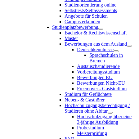
Studienorientierung online
Selbsttests/Selfassessments
Angebote für Schulen
Campus erkunden
Studienplatzbewerbung
Bachelor & Rechtswissenschaft
Master
Bewerbungen aus dem Ausland
Deutschkenntnisse
Sprachschulen in
Bremen
Austauschstudierende
Vorbereitungsstudium
Bewerbungen EU
Bewerbungen Nicht-EU
Freemover - Gaststudium
Studium für Geflüchtete
Neben- & Gasthörer
Hochschulzugangsberechtigung /
Studieren ohne Abitur
Hochschulzugang über eine
3-jährige Ausbildung
Probestudium
Meisterprüfung
FAQ