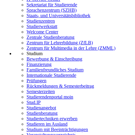
Sekretariat für Studierende
Sprachenzentrum (SZHB)
Staats- und Universitätsbibliothek
Studienzentren
Studierwerkstatt
Welcome Center
Zentrale Studienberatung
Zentrum für Lehrerbildung (ZfLB)
Zentrum für Multimedia in der Lehre (ZMML)
Studium
Bewerbung & Einschreibung
Finanzierung
Familienfreundliches Studium
Internationale Studierende
Prüfungen
Rückmeldungen & Semesterbeitrag
Semesterzeiten
Studierendenportal moin
Stud.IP
Studienangebot
Studienberatung
Studiertechniken erwerben
Studieren im Ausland
Studium mit Beeinträchtigungen
Veranstaltungsverzeichnis