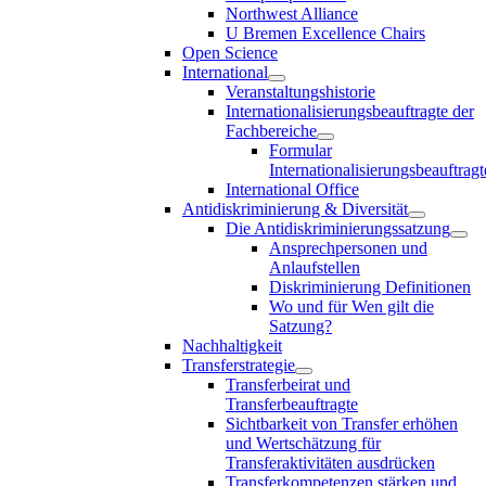
Northwest Alliance
U Bremen Excellence Chairs
Open Science
International
Veranstaltungshistorie
Internationalisierungsbeauftragte der
Fachbereiche
Formular
Internationalisierungsbeauftragt
International Office
Antidiskriminierung & Diversität
Die Antidiskriminierungssatzung
Ansprechpersonen und
Anlaufstellen
Diskriminierung Definitionen
Wo und für Wen gilt die
Satzung?
Nachhaltigkeit
Transferstrategie
Transferbeirat und
Transferbeauftragte
Sichtbarkeit von Transfer erhöhen
und Wertschätzung für
Transferaktivitäten ausdrücken
Transferkompetenzen stärken und