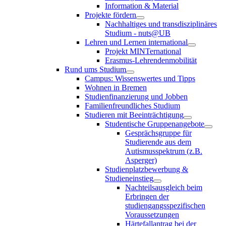
Information & Material
Projekte fördern
Nachhaltiges und transdisziplinäres
Studium - nuts@UB
Lehren und Lernen international
Projekt MINTernational
Erasmus-Lehrendenmobilität
Rund ums Studium
Campus: Wissenswertes und Tipps
Wohnen in Bremen
Studienfinanzierung und Jobben
Familienfreundliches Studium
Studieren mit Beeinträchtigung
Studentische Gruppenangebote
Gesprächsgruppe für
Studierende aus dem
Autismusspektrum (z.B.
Asperger)
Studienplatzbewerbung &
Studieneinstieg
Nachteilsausgleich beim
Erbringen der
studiengangsspezifischen
Voraussetzungen
Härtefallantrag bei der