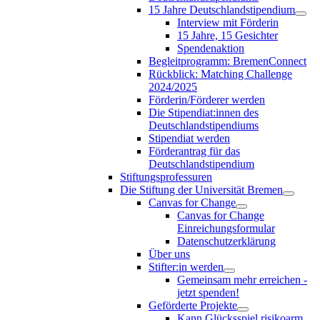
15 Jahre Deutschlandstipendium
Interview mit Förderin
15 Jahre, 15 Gesichter
Spendenaktion
Begleitprogramm: BremenConnect
Rückblick: Matching Challenge
2024/2025
Förderin/Förderer werden
Die Stipendiat:innen des
Deutschlandstipendiums
Stipendiat werden
Förderantrag für das
Deutschlandstipendium
Stiftungsprofessuren
Die Stiftung der Universität Bremen
Canvas for Change
Canvas for Change
Einreichungsformular
Datenschutzerklärung
Über uns
Stifter:in werden
Gemeinsam mehr erreichen -
jetzt spenden!
Geförderte Projekte
Kann Glücksspiel risikoarm