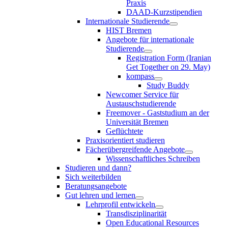
Praxis
DAAD-Kurzstipendien
Internationale Studierende
HIST Bremen
Angebote für internationale
Studierende
Registration Form (Iranian
Get Together on 29. May)
kompass
Study Buddy
Newcomer Service für
Austauschstudierende
Freemover - Gaststudium an der
Universität Bremen
Geflüchtete
Praxisorientiert studieren
Fächerübergreifende Angebote
Wissenschaftliches Schreiben
Studieren und dann?
Sich weiterbilden
Beratungsangebote
Gut lehren und lernen
Lehrprofil entwickeln
Transdisziplinarität
Open Educational Resources