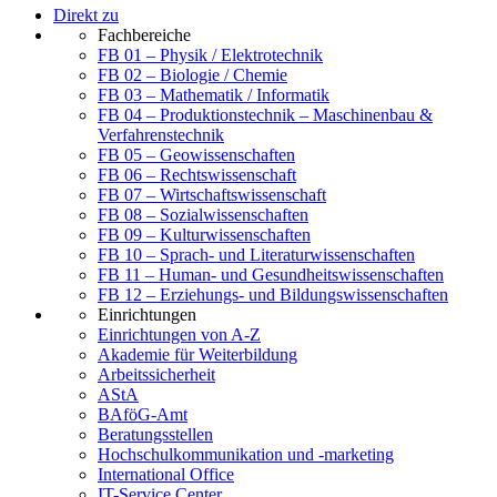
Direkt zu
Fachbereiche
FB 01 – Physik / Elektrotechnik
FB 02 – Biologie / Chemie
FB 03 – Mathematik / Informatik
FB 04 – Produktionstechnik – Maschinenbau &
Verfahrenstechnik
FB 05 – Geowissenschaften
FB 06 – Rechtswissenschaft
FB 07 – Wirtschaftswissenschaft
FB 08 – Sozialwissenschaften
FB 09 – Kulturwissenschaften
FB 10 – Sprach- und Literaturwissenschaften
FB 11 – Human- und Gesundheitswissenschaften
FB 12 – Erziehungs- und Bildungswissenschaften
Einrichtungen
Einrichtungen von A-Z
Akademie für Weiterbildung
Arbeitssicherheit
AStA
BAföG-Amt
Beratungsstellen
Hochschulkommunikation und -marketing
International Office
IT-Service Center