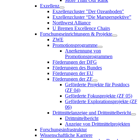
More Than Our Rank
Exzellenz
Exzellenzcluster "Der Ozeanboden"
Exzellenzcluster “Die Marsperspektive”
Northwest Alliance
U Bremen Excellence Chairs
Forschungseinrichtungen & Projekte
ZWE
Promotionsprogramme
Anerkennung von
Promotionsprogrammen
Förderungen der DFG
Förderungen des Bundes
Förderungen der EU
Förderungen der ZF
Geförderte Projekte für Postdocs
(ZF 04)
Geförderte Fokusprojekte (ZF 05)
Geförderte Explorationsprojekte (ZF
06)
Drittmittelanzeige und Drittmittelbericht
Drittmittelbericht
Anzeige von Drittmittelprojekten
Forschungsinfrastruktur
Wissenschaftliche Karriere