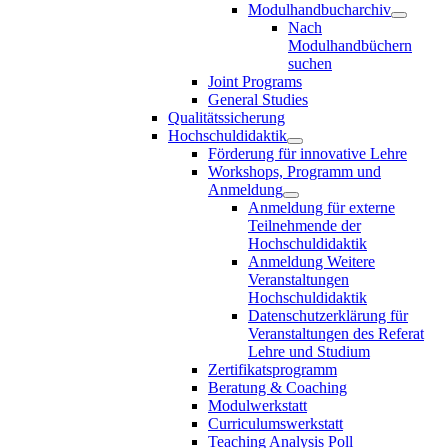
Modulhandbucharchiv
Nach
Modulhandbüchern
suchen
Joint Programs
General Studies
Qualitätssicherung
Hochschuldidaktik
Förderung für innovative Lehre
Workshops, Programm und
Anmeldung
Anmeldung für externe
Teilnehmende der
Hochschuldidaktik
Anmeldung Weitere
Veranstaltungen
Hochschuldidaktik
Datenschutzerklärung für
Veranstaltungen des Referat
Lehre und Studium
Zertifikatsprogramm
Beratung & Coaching
Modulwerkstatt
Curriculumswerkstatt
Teaching Analysis Poll