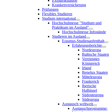
Exmatrikulation
Krankenversicherung
Prüfungen
Flexibles Studieren
Studium international
Hochschulmesse "Studium und
Praktikum im Ausland"
Hochschulmesse Infostände
Studieren im Ausland
Erasmus-Studienaufenthalt
Erfahrungsberichte
Nordeuropa
Baltische Staaten
Vereinigtes
Königreich
Irland
Benelux Staaten
Mitteleuropa
Frankreich
Iberische
Halbinsel
Südosteuropa
Südeuropa
Austausch weltweit
Austauschprogramme: