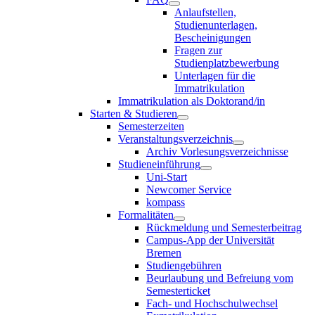
Anlaufstellen,
Studienunterlagen,
Bescheinigungen
Fragen zur
Studienplatzbewerbung
Unterlagen für die
Immatrikulation
Immatrikulation als Doktorand/in
Starten & Studieren
Semesterzeiten
Veranstaltungsverzeichnis
Archiv Vorlesungsverzeichnisse
Studieneinführung
Uni-Start
Newcomer Service
kompass
Formalitäten
Rückmeldung und Semesterbeitrag
Campus-App der Universität
Bremen
Studiengebühren
Beurlaubung und Befreiung vom
Semesterticket
Fach- und Hochschulwechsel