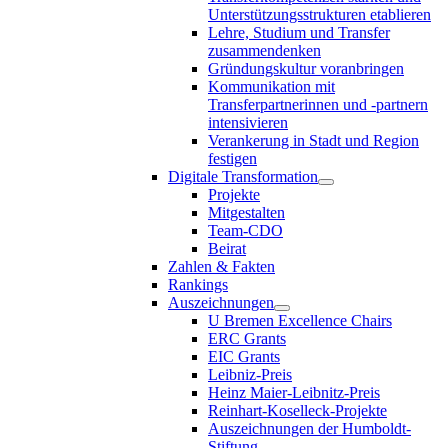
Unterstützungsstrukturen etablieren
Lehre, Studium und Transfer
zusammendenken
Gründungskultur voranbringen
Kommunikation mit
Transferpartnerinnen und -partnern
intensivieren
Verankerung in Stadt und Region
festigen
Digitale Transformation
Projekte
Mitgestalten
Team-CDO
Beirat
Zahlen & Fakten
Rankings
Auszeichnungen
U Bremen Excellence Chairs
ERC Grants
EIC Grants
Leibniz-Preis
Heinz Maier-Leibnitz-Preis
Reinhart-Koselleck-Projekte
Auszeichnungen der Humboldt-
Stiftung