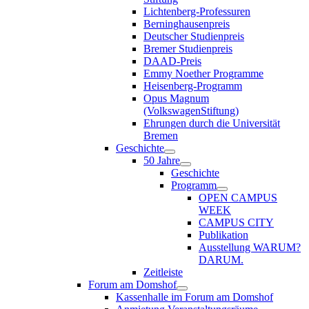
Lichtenberg-Professuren
Berninghausenpreis
Deutscher Studienpreis
Bremer Studienpreis
DAAD-Preis
Emmy Noether Programme
Heisenberg-Programm
Opus Magnum
(VolkswagenStiftung)
Ehrungen durch die Universität
Bremen
Geschichte
50 Jahre
Geschichte
Programm
OPEN CAMPUS
WEEK
CAMPUS CITY
Publikation
Ausstellung WARUM?
DARUM.
Zeitleiste
Forum am Domshof
Kassenhalle im Forum am Domshof