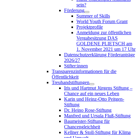
sein?
Förderung
Summer of Skills
World Youth Forum Grant
Projektprofile
Anmeldung zur öffentlichen
Vergabesitzung DAS
GOLDENE PLIETSCH am
1. November 2021 um 17 Uhr
Datenschutzerklärung Förderanträge
2026/27
Stifter:innen
Transparenzinformationen für die
Öffentlichkeit
Treuhandstiftungen
Iris und Hartmut Jürgens Stiftung –
Chance auf ein neues Leben
Karin und Heinz-Otto Peitgen-
Stiftung
Dr. Heino Rose-Stiftung
Manfred und Ursula Fluß-Stiftung
Baumeister-Stiftung für
Chancengleichheit
Kellner & Stoll-Stiftung für Klima
und Umwelt