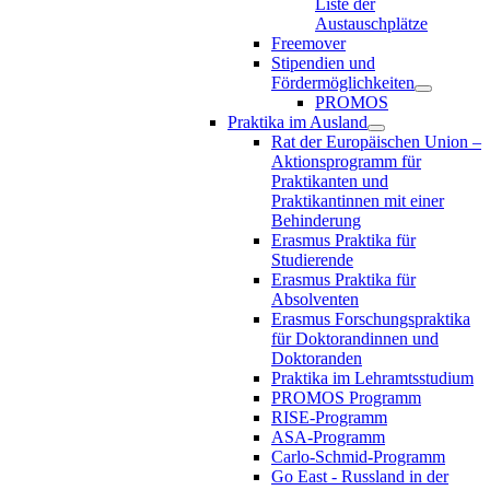
Liste der
Austauschplätze
Freemover
Stipendien und
Fördermöglichkeiten
PROMOS
Praktika im Ausland
Rat der Europäischen Union –
Aktionsprogramm für
Praktikanten und
Praktikantinnen mit einer
Behinderung
Erasmus Praktika für
Studierende
Erasmus Praktika für
Absolventen
Erasmus Forschungspraktika
für Doktorandinnen und
Doktoranden
Praktika im Lehramtsstudium
PROMOS Programm
RISE-Programm
ASA-Programm
Carlo-Schmid-Programm
Go East - Russland in der