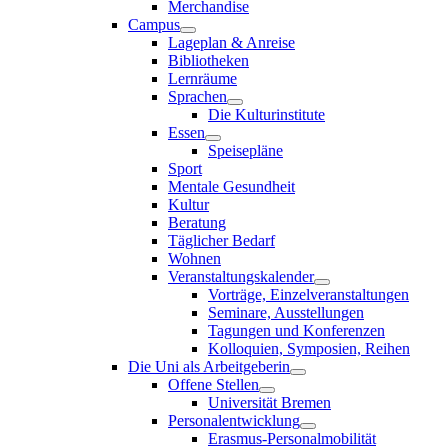
Merchandise
Campus
Lageplan & Anreise
Bibliotheken
Lernräume
Sprachen
Die Kulturinstitute
Essen
Speisepläne
Sport
Mentale Gesundheit
Kultur
Beratung
Täglicher Bedarf
Wohnen
Veranstaltungskalender
Vorträge, Einzelveranstaltungen
Seminare, Ausstellungen
Tagungen und Konferenzen
Kolloquien, Symposien, Reihen
Die Uni als Arbeitgeberin
Offene Stellen
Universität Bremen
Personalentwicklung
Erasmus-Personalmobilität