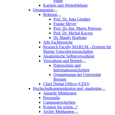
Phase
Karriere und Weiterbildung
Organisation
Rektorat
Prof. Dr. Jutta Günther
Frauke Meyer
Prof. Dr.-Ing. Maren Petersen
Prof. Dr. Michal Kucera
Dr. Mandy Boehnke
Alle Fachbereiche
Research Faculty MARUM - Zentrum für
Marine Umweltwissenschaften
Akademische Selbstverwaltung
Verwaltung und Betrieb
Datenschutz und
Informationssicherheit
Organigramm der Universität
Bremen
Chief Digital Officer (CDO)
Hochschulkommunikation und -marketing
Aktuelle Meldungen
Personalia
Campusgeschichten
Kennen Sie schon...?
Archiv Meldungen