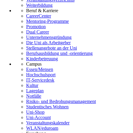
Weiterbildung
Beruf & Karriere
CareerCenter
Mentoring-Programme
Promotion
Dual Career
Unternehmensgründung
Die Uni als Arbeitgeber
Stellenangebote an der Uni
Berufsausbildung und -orientierung
Kinderbetreuung
Campus
Essen/Mensen
Hochschulsport
IT-Servicedesk
Kultur
Lageplan
Notfälle
Risiko- und Bedrohungsmanagement
Studentisches Wohnen
Uni-Shop
Uni-Account
Veranstaltungskalender
WLAN/eduroam