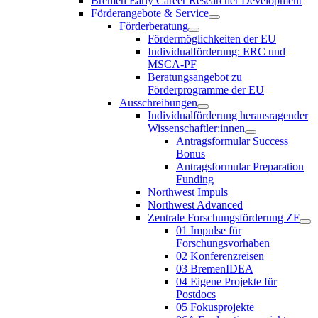
Bremen Early Career Researcher Development
Förderangebote & Service
Förderberatung
Fördermöglichkeiten der EU
Individualförderung: ERC und
MSCA-PF
Beratungsangebot zu
Förderprogramme der EU
Ausschreibungen
Individualförderung herausragender
Wissenschaftler:innen
Antragsformular Success
Bonus
Antragsformular Preparation
Funding
Northwest Impuls
Northwest Advanced
Zentrale Forschungsförderung ZF
01 Impulse für
Forschungsvorhaben
02 Konferenzreisen
03 BremenIDEA
04 Eigene Projekte für
Postdocs
05 Fokusprojekte