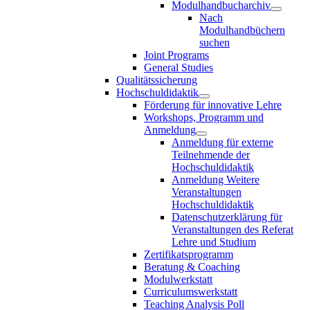
Modulhandbucharchiv
Nach
Modulhandbüchern
suchen
Joint Programs
General Studies
Qualitätssicherung
Hochschuldidaktik
Förderung für innovative Lehre
Workshops, Programm und
Anmeldung
Anmeldung für externe
Teilnehmende der
Hochschuldidaktik
Anmeldung Weitere
Veranstaltungen
Hochschuldidaktik
Datenschutzerklärung für
Veranstaltungen des Referat
Lehre und Studium
Zertifikatsprogramm
Beratung & Coaching
Modulwerkstatt
Curriculumswerkstatt
Teaching Analysis Poll