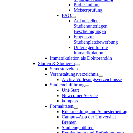
Probestudium
Meisterprüfung
FAQ
Anlaufstellen,
Studienunterlagen,
Bescheinigungen
Fragen zur
Studienplatzbewerbung
Unterlagen für die
Immatrikulation
Immatrikulation als Doktorand/in
Starten & Studieren
Semesterzeiten
Veranstaltungsverzeichnis
Archiv Vorlesungsverzeichnisse
Studieneinführung
Uni-Start
Newcomer Service
kompass
Formalitäten
Rückmeldung und Semesterbeitrag
Campus-App der Universität
Bremen
Studiengebühren
Beurlaubung und Befreiung vom