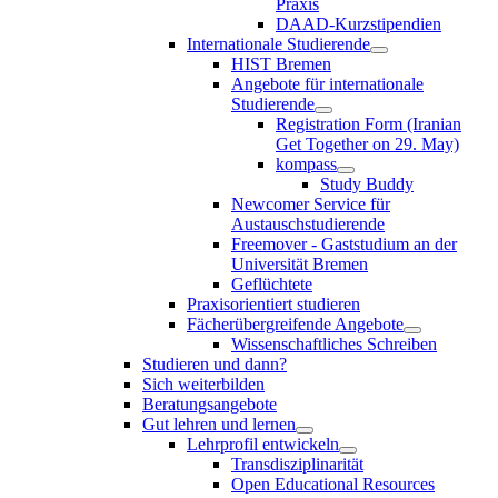
Praxis
DAAD-Kurzstipendien
Internationale Studierende
HIST Bremen
Angebote für internationale
Studierende
Registration Form (Iranian
Get Together on 29. May)
kompass
Study Buddy
Newcomer Service für
Austauschstudierende
Freemover - Gaststudium an der
Universität Bremen
Geflüchtete
Praxisorientiert studieren
Fächerübergreifende Angebote
Wissenschaftliches Schreiben
Studieren und dann?
Sich weiterbilden
Beratungsangebote
Gut lehren und lernen
Lehrprofil entwickeln
Transdisziplinarität
Open Educational Resources