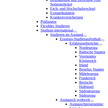
Semesterticket
Fach- und Hochschulwechsel
Exmatrikulation
Krankenversicherung
Prüfungen
Flexibles Studieren
Studium international
Studieren im Ausland
Erasmus-Studienaufenthalt
Erfahrungsberichte
Nordeuropa
Baltische Staaten
Vereinigtes
Königreich
Irland
Benelux Staaten
Mitteleuropa
Frankreich
Iberische
Halbinsel
Südosteuropa
Südeuropa
Austausch weltweit
Austauschprogramme: