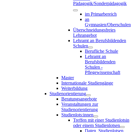
Pädagogik/Sonderpädagogik
im Primarbereich
an
Gymnasien/Oberschulen
Überschneidungsfreies
Lehrangebot
Lehramt an Berufsbildenden
Schulen
Berufliche Schule
Lehramt an
Berufsbildenden
Schulen -
Pflegewissenschaft
Master
Internationale Studiengänge
Weiterbildung
Studienorientierung
Beratungsangebote
Veranstaltungen zur
Studienorientierung
Studienlots:innen
Treffen mit einer Studienlotsin
oder einem Studienlotsen
Daten_Studienlotsen