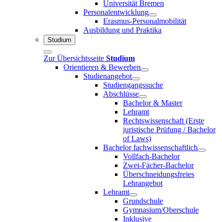
Universität Bremen
Personalentwicklung
Erasmus-Personalmobilität
Ausbildung und Praktika
Studium
Zur Übersichtsseite
Studium
Orientieren & Bewerben
Studienangebot
Studiengangssuche
Abschlüsse
Bachelor & Master
Lehramt
Rechtswissenschaft (Erste
juristische Prüfung / Bachelor
of Laws)
Bachelor fachwissenschaftlich
Vollfach-Bachelor
Zwei-Fächer-Bachelor
Überschneidungsfreies
Lehrangebot
Lehramt
Grundschule
Gymnasium/Oberschule
Inklusive