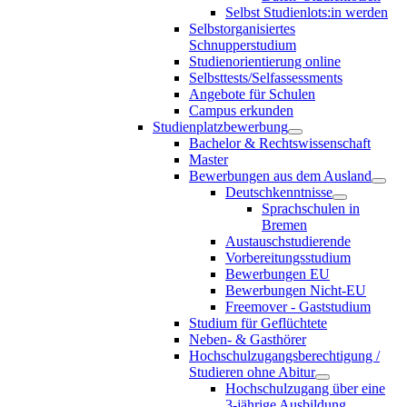
Selbst Studienlots:in werden
Selbstorganisiertes
Schnupperstudium
Studienorientierung online
Selbsttests/Selfassessments
Angebote für Schulen
Campus erkunden
Studienplatzbewerbung
Bachelor & Rechtswissenschaft
Master
Bewerbungen aus dem Ausland
Deutschkenntnisse
Sprachschulen in
Bremen
Austauschstudierende
Vorbereitungsstudium
Bewerbungen EU
Bewerbungen Nicht-EU
Freemover - Gaststudium
Studium für Geflüchtete
Neben- & Gasthörer
Hochschulzugangsberechtigung /
Studieren ohne Abitur
Hochschulzugang über eine
3-jährige Ausbildung