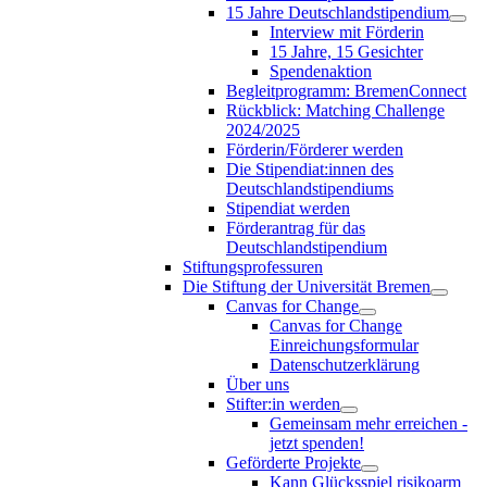
15 Jahre Deutschlandstipendium
Interview mit Förderin
15 Jahre, 15 Gesichter
Spendenaktion
Begleitprogramm: BremenConnect
Rückblick: Matching Challenge
2024/2025
Förderin/Förderer werden
Die Stipendiat:innen des
Deutschlandstipendiums
Stipendiat werden
Förderantrag für das
Deutschlandstipendium
Stiftungsprofessuren
Die Stiftung der Universität Bremen
Canvas for Change
Canvas for Change
Einreichungsformular
Datenschutzerklärung
Über uns
Stifter:in werden
Gemeinsam mehr erreichen -
jetzt spenden!
Geförderte Projekte
Kann Glücksspiel risikoarm