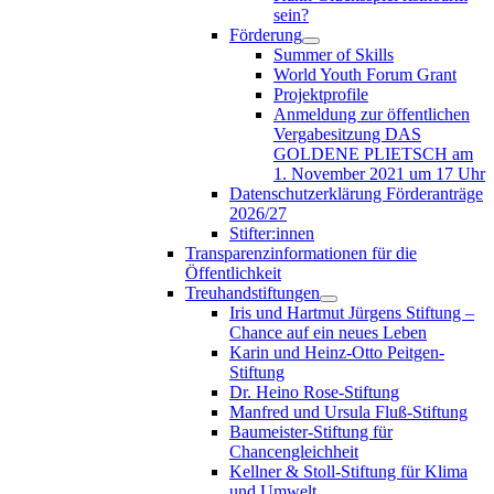
sein?
Förderung
Summer of Skills
World Youth Forum Grant
Projektprofile
Anmeldung zur öffentlichen
Vergabesitzung DAS
GOLDENE PLIETSCH am
1. November 2021 um 17 Uhr
Datenschutzerklärung Förderanträge
2026/27
Stifter:innen
Transparenzinformationen für die
Öffentlichkeit
Treuhandstiftungen
Iris und Hartmut Jürgens Stiftung –
Chance auf ein neues Leben
Karin und Heinz-Otto Peitgen-
Stiftung
Dr. Heino Rose-Stiftung
Manfred und Ursula Fluß-Stiftung
Baumeister-Stiftung für
Chancengleichheit
Kellner & Stoll-Stiftung für Klima
und Umwelt