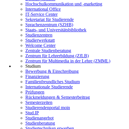
Hochschulkommunikation und -marketing
International Office
IT-Service Center
Sekretariat für Studierende
Sprachenzentrum (SZHB)
Staats- und Universitätsbibliothek
Studienzentren
Studierwerkstatt
Welcome Center
Zentrale Studienberatung
Zentrum für Lehrerbildung (ZfLB)
Zentrum für Multimedia in der Lehre (ZMML)
Studium
Bewerbung & Einschreibung
Finanzierung
Familienfreundliches Studium
Internationale Studierende
Prüfungen
Rückmeldungen & Semesterbeitrag
Semesterzeiten
Studierendenportal moin
Stud.IP
Studienangebot
Studienberatung
Studiertechniken erwerben