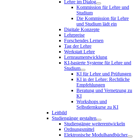
Lehre im Dialog
Kommission für Lehre und
Studium
Die Kommission für Lehre
und Studium lädt ein
Digitale Konzepte
Lehrpreise
Forschendes Lernen
Tag der Lehre
Werkstatt Lehre
Lernraumentwicklung
KI-basierte Systeme für Lehre und
Studium
KI für Lehre und Prüfungen
KI in der Lehre: Rechtliche
Empfehlungen
Beratung und Vernetzung zu
KI
Workshops und
Selbstlernkurse zu KI
Leitbild
Studiengänge gestalten
Studiengänge weiterentwickeln
Ordnungsmittel
Elektronische Modulhandbücher