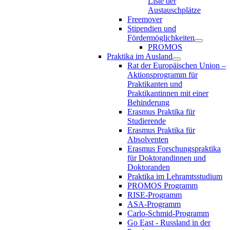
Liste der
Austauschplätze
Freemover
Stipendien und
Fördermöglichkeiten
PROMOS
Praktika im Ausland
Rat der Europäischen Union –
Aktionsprogramm für
Praktikanten und
Praktikantinnen mit einer
Behinderung
Erasmus Praktika für
Studierende
Erasmus Praktika für
Absolventen
Erasmus Forschungspraktika
für Doktorandinnen und
Doktoranden
Praktika im Lehramtsstudium
PROMOS Programm
RISE-Programm
ASA-Programm
Carlo-Schmid-Programm
Go East - Russland in der