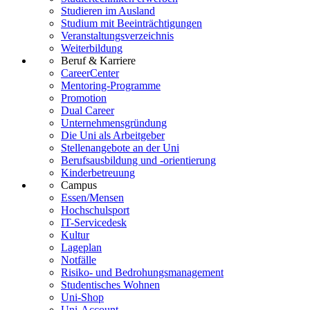
Studieren im Ausland
Studium mit Beeinträchtigungen
Veranstaltungsverzeichnis
Weiterbildung
Beruf & Karriere
CareerCenter
Mentoring-Programme
Promotion
Dual Career
Unternehmensgründung
Die Uni als Arbeitgeber
Stellenangebote an der Uni
Berufsausbildung und -orientierung
Kinderbetreuung
Campus
Essen/Mensen
Hochschulsport
IT-Servicedesk
Kultur
Lageplan
Notfälle
Risiko- und Bedrohungsmanagement
Studentisches Wohnen
Uni-Shop
Uni-Account