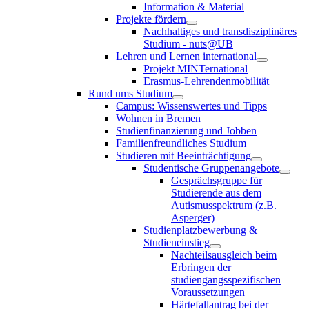
Information & Material
Projekte fördern
Nachhaltiges und transdisziplinäres
Studium - nuts@UB
Lehren und Lernen international
Projekt MINTernational
Erasmus-Lehrendenmobilität
Rund ums Studium
Campus: Wissenswertes und Tipps
Wohnen in Bremen
Studienfinanzierung und Jobben
Familienfreundliches Studium
Studieren mit Beeinträchtigung
Studentische Gruppenangebote
Gesprächsgruppe für
Studierende aus dem
Autismusspektrum (z.B.
Asperger)
Studienplatzbewerbung &
Studieneinstieg
Nachteilsausgleich beim
Erbringen der
studiengangsspezifischen
Voraussetzungen
Härtefallantrag bei der