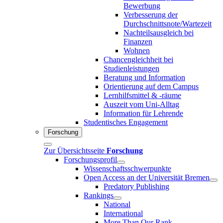
Bewerbung
Verbesserung der
Durchschnittsnote/Wartezeit
Nachteilsausgleich bei
Finanzen
Wohnen
Chancengleichheit bei
Studienleistungen
Beratung und Information
Orientierung auf dem Campus
Lernhilfsmittel & -räume
Auszeit vom Uni-Alltag
Information für Lehrende
Studentisches Engagement
Forschung
Zur Übersichtsseite
Forschung
Forschungsprofil
Wissenschaftsschwerpunkte
Open Access an der Universität Bremen
Predatory Publishing
Rankings
National
International
More Than Our Rank