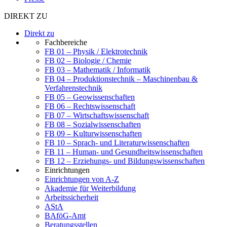
DIREKT ZU
Direkt zu
Fachbereiche
FB 01 – Physik / Elektrotechnik
FB 02 – Biologie / Chemie
FB 03 – Mathematik / Informatik
FB 04 – Produktionstechnik – Maschinenbau &
Verfahrenstechnik
FB 05 – Geowissenschaften
FB 06 – Rechtswissenschaft
FB 07 – Wirtschaftswissenschaft
FB 08 – Sozialwissenschaften
FB 09 – Kulturwissenschaften
FB 10 – Sprach- und Literaturwissenschaften
FB 11 – Human- und Gesundheitswissenschaften
FB 12 – Erziehungs- und Bildungswissenschaften
Einrichtungen
Einrichtungen von A-Z
Akademie für Weiterbildung
Arbeitssicherheit
AStA
BAföG-Amt
Beratungsstellen