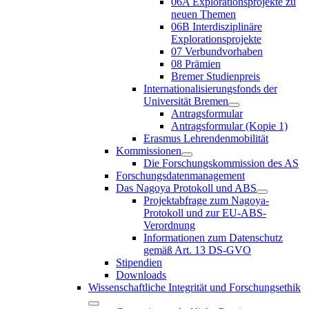
06A Explorationsprojekte zu
neuen Themen
06B Interdisziplinäre
Explorationsprojekte
07 Verbundvorhaben
08 Prämien
Bremer Studienpreis
Internationalisierungsfonds der
Universität Bremen
Antragsformular
Antragsformular (Kopie 1)
Erasmus Lehrendenmobilität
Kommissionen
Die Forschungskommission des AS
Forschungsdatenmanagement
Das Nagoya Protokoll und ABS
Projektabfrage zum Nagoya-
Protokoll und zur EU-ABS-
Verordnung
Informationen zum Datenschutz
gemäß Art. 13 DS-GVO
Stipendien
Downloads
Wissenschaftliche Integrität und Forschungsethik