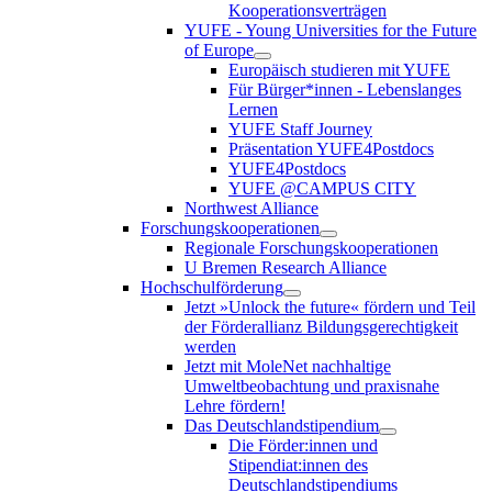
Kooperationsverträgen
YUFE - Young Universities for the Future
of Europe
Europäisch studieren mit YUFE
Für Bürger*innen - Lebenslanges
Lernen
YUFE Staff Journey
Präsentation YUFE4Postdocs
YUFE4Postdocs
YUFE @CAMPUS CITY
Northwest Alliance
Forschungskooperationen
Regionale Forschungskooperationen
U Bremen Research Alliance
Hochschulförderung
Jetzt »Unlock the future« fördern und Teil
der Förderallianz Bildungsgerechtigkeit
werden
Jetzt mit MoleNet nachhaltige
Umweltbeobachtung und praxisnahe
Lehre fördern!
Das Deutschlandstipendium
Die Förder:innen und
Stipendiat:innen des
Deutschlandstipendiums