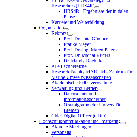
Human Resources Strategy for
Researchers (HRS4R)
HRS4R - Ergebnisse der initialen
Phase
Karriere und Weiterbildung
Organisation
Rektorat
Prof. Dr. Jutta Günther
Frauke Meyer
Prof. Dr.-Ing. Maren Petersen
Prof. Dr. Michal Kucera
Dr. Mandy Boehnke
Alle Fachbereiche
Research Faculty MARUM - Zentrum für
Marine Umweltwissenschaften
Akademische Selbstverwaltung
Verwaltung und Betrieb
Datenschutz und
Informationssicherheit
Organigramm der Universität
Bremen
Chief Digital Officer (CDO)
Hochschulkommunikation und -marketing
Aktuelle Meldungen
Personalia