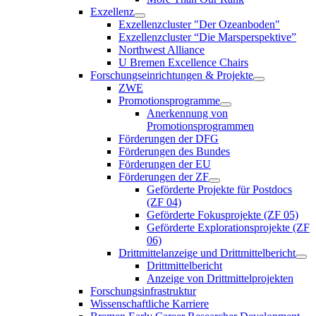
Exzellenz
Exzellenzcluster "Der Ozeanboden"
Exzellenzcluster “Die Marsperspektive”
Northwest Alliance
U Bremen Excellence Chairs
Forschungseinrichtungen & Projekte
ZWE
Promotionsprogramme
Anerkennung von
Promotionsprogrammen
Förderungen der DFG
Förderungen des Bundes
Förderungen der EU
Förderungen der ZF
Geförderte Projekte für Postdocs
(ZF 04)
Geförderte Fokusprojekte (ZF 05)
Geförderte Explorationsprojekte (ZF
06)
Drittmittelanzeige und Drittmittelbericht
Drittmittelbericht
Anzeige von Drittmittelprojekten
Forschungsinfrastruktur
Wissenschaftliche Karriere