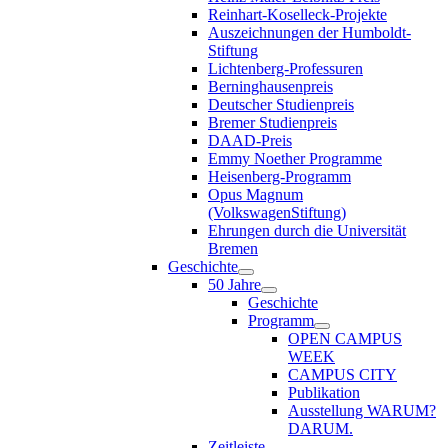
Reinhart-Koselleck-Projekte
Auszeichnungen der Humboldt-
Stiftung
Lichtenberg-Professuren
Berninghausenpreis
Deutscher Studienpreis
Bremer Studienpreis
DAAD-Preis
Emmy Noether Programme
Heisenberg-Programm
Opus Magnum
(VolkswagenStiftung)
Ehrungen durch die Universität
Bremen
Geschichte
50 Jahre
Geschichte
Programm
OPEN CAMPUS
WEEK
CAMPUS CITY
Publikation
Ausstellung WARUM?
DARUM.
Zeitleiste