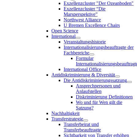
Exzellenzcluster "Der Ozeanboden"
Exzellenzcluster “Die
Marsperspektive”
Northwest Alliance
U Bremen Excellence Chairs
Open Science
International
Veranstaltungshistorie
Internationalisierungsbeauftragte der
Fachbereiche
Formular
Internationalisierungsbeauftragt
International Office
Antidiskriminierung & Diversität
Die Antidiskriminierungssatzung
Ansprechpersonen und
Anlaufstellen
Diskriminierung Definitionen
Wo und für Wen gilt die
Satzung?
Nachhaltigkeit
Transferstrategie
Transferbeirat und
Transferbeauftragte
Sichtbarkeit von Transfer erhöhen