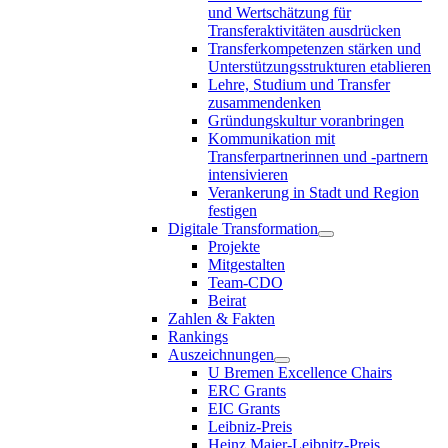
und Wertschätzung für
Transferaktivitäten ausdrücken
Transferkompetenzen stärken und
Unterstützungsstrukturen etablieren
Lehre, Studium und Transfer
zusammendenken
Gründungskultur voranbringen
Kommunikation mit
Transferpartnerinnen und -partnern
intensivieren
Verankerung in Stadt und Region
festigen
Digitale Transformation
Projekte
Mitgestalten
Team-CDO
Beirat
Zahlen & Fakten
Rankings
Auszeichnungen
U Bremen Excellence Chairs
ERC Grants
EIC Grants
Leibniz-Preis
Heinz Maier-Leibnitz-Preis