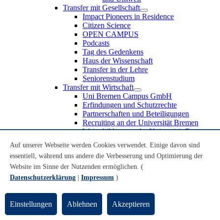
Transfer mit Gesellschaft
Impact Pioneers in Residence
Citizen Science
OPEN CAMPUS
Podcasts
Tag des Gedenkens
Haus der Wissenschaft
Transfer in der Lehre
Seniorenstudium
Transfer mit Wirtschaft
Uni Bremen Campus GmbH
Erfindungen und Schutzrechte
Partnerschaften und Beteiligungen
Recruiting an der Universität Bremen
Weiterbildung an der Universität Bremen
Transfer mit Schule
Auf unserer Webseite werden Cookies verwendet. Einige davon sind
Schülerinnen und Schüler
essentiell, während uns andere die Verbesserung und Optimierung der
MINT-Schnupperstudium
Schulklassen
Website im Sinne der Nutzenden ermöglichen. (
Lehrkräfte
Datenschutzerklärung
|
Impressum
)
Gründungsunterstützung
UniTransfer - Servicestelle für Transferaktivitäten
Einstellungen
Ablehnen
Akzeptieren
Transfermagazin der Universität Bremen
Transferpreis der Universität Bremen