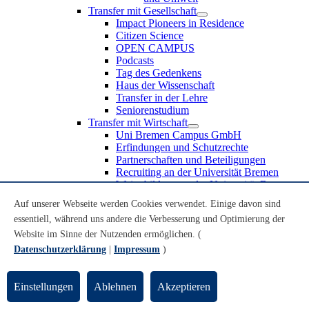
Transfer mit Gesellschaft
Impact Pioneers in Residence
Citizen Science
OPEN CAMPUS
Podcasts
Tag des Gedenkens
Haus der Wissenschaft
Transfer in der Lehre
Seniorenstudium
Transfer mit Wirtschaft
Uni Bremen Campus GmbH
Erfindungen und Schutzrechte
Partnerschaften und Beteiligungen
Recruiting an der Universität Bremen
Weiterbildung an der Universität Bremen
Transfer mit Schule
Auf unserer Webseite werden Cookies verwendet. Einige davon sind
Schülerinnen und Schüler
essentiell, während uns andere die Verbesserung und Optimierung der
MINT-Schnupperstudium
Schulklassen
Website im Sinne der Nutzenden ermöglichen. (
Lehrkräfte
Datenschutzerklärung
|
Impressum
)
Gründungsunterstützung
UniTransfer - Servicestelle für Transferaktivitäten
Einstellungen
Ablehnen
Akzeptieren
Transfermagazin der Universität Bremen
Transferpreis der Universität Bremen