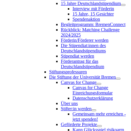
15 Jahre Deutschlandstipendium
Interview mit Förderin
15 Jahre, 15 Gesichter
Spendenaktion
Begleitprogramm: BremenConnect
Rückblick: Matching Challenge
2024/2025
Förderin/Förderer werden
Die Stipendiat:innen des
Deutschlandstipendiums
Stipendiat werden
Förderantrag für das
Deutschlandstipendium
Stiftungsprofessuren
Die Stiftung der Universität Bremen
Canvas for Change
Canvas for Change
Einreichungsformular
Datenschutzerklärung
Über uns
Stifter:in werden
Gemeinsam mehr erreichen -
jetzt spenden!
Geförderte Projekte
Kann Glücksspiel risikoarm