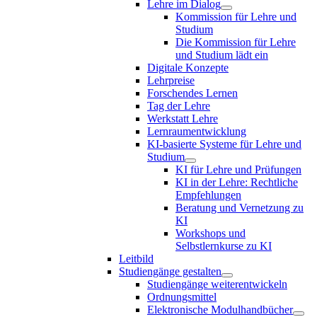
Lehre im Dialog
Kommission für Lehre und
Studium
Die Kommission für Lehre
und Studium lädt ein
Digitale Konzepte
Lehrpreise
Forschendes Lernen
Tag der Lehre
Werkstatt Lehre
Lernraumentwicklung
KI-basierte Systeme für Lehre und
Studium
KI für Lehre und Prüfungen
KI in der Lehre: Rechtliche
Empfehlungen
Beratung und Vernetzung zu
KI
Workshops und
Selbstlernkurse zu KI
Leitbild
Studiengänge gestalten
Studiengänge weiterentwickeln
Ordnungsmittel
Elektronische Modulhandbücher