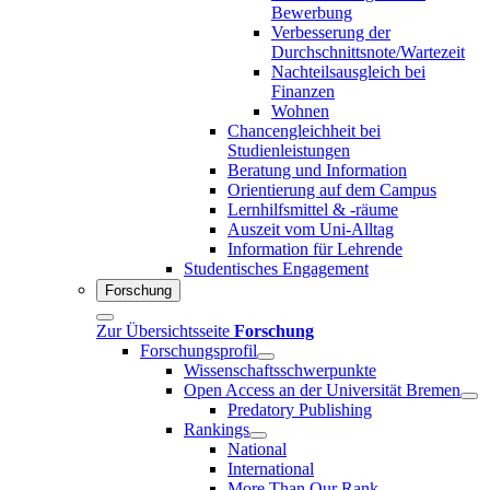
Bewerbung
Verbesserung der
Durchschnittsnote/Wartezeit
Nachteilsausgleich bei
Finanzen
Wohnen
Chancengleichheit bei
Studienleistungen
Beratung und Information
Orientierung auf dem Campus
Lernhilfsmittel & -räume
Auszeit vom Uni-Alltag
Information für Lehrende
Studentisches Engagement
Forschung
Zur Übersichtsseite
Forschung
Forschungsprofil
Wissenschaftsschwerpunkte
Open Access an der Universität Bremen
Predatory Publishing
Rankings
National
International
More Than Our Rank