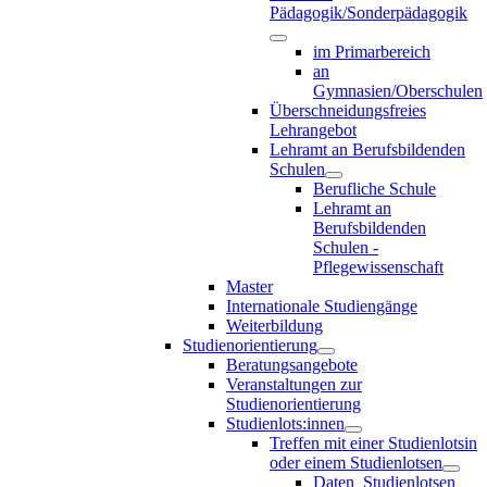
Pädagogik/Sonderpädagogik
im Primarbereich
an
Gymnasien/Oberschulen
Überschneidungsfreies
Lehrangebot
Lehramt an Berufsbildenden
Schulen
Berufliche Schule
Lehramt an
Berufsbildenden
Schulen -
Pflegewissenschaft
Master
Internationale Studiengänge
Weiterbildung
Studienorientierung
Beratungsangebote
Veranstaltungen zur
Studienorientierung
Studienlots:innen
Treffen mit einer Studienlotsin
oder einem Studienlotsen
Daten_Studienlotsen