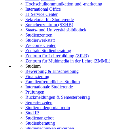
Hochschulkommunikation und -marketing
International Office
IT-Service Center
Sekretariat für Studierende
Sprachenzentrum (SZHB)
Staats- und Universitätsbibliothek
Studienzentren
Studierwerkstatt
Welcome Center
Zentrale Studienberatung
Zentrum für Lehrerbildung (ZfLB)
Zentrum für Multimedia in der Lehre (ZMML)
Studium
Bewerbung & Einschreibung
Finanzierung
Familienfreundliches Studium
Internationale Studierende
Prüfungen
Rückmeldungen & Semesterbeitrag
Semesterzeiten
Studierendenportal moin
Stud.IP
Studienangebot
Studienberatung
Studiertechniken erwerben