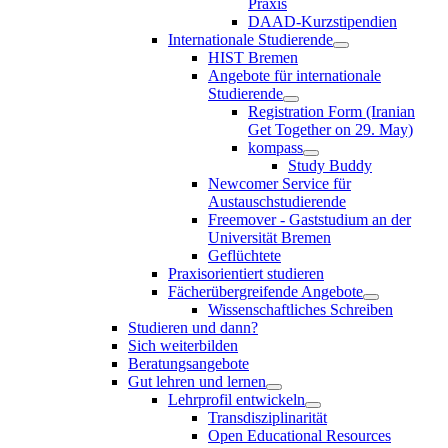
Praxis
DAAD-Kurzstipendien
Internationale Studierende
HIST Bremen
Angebote für internationale
Studierende
Registration Form (Iranian
Get Together on 29. May)
kompass
Study Buddy
Newcomer Service für
Austauschstudierende
Freemover - Gaststudium an der
Universität Bremen
Geflüchtete
Praxisorientiert studieren
Fächerübergreifende Angebote
Wissenschaftliches Schreiben
Studieren und dann?
Sich weiterbilden
Beratungsangebote
Gut lehren und lernen
Lehrprofil entwickeln
Transdisziplinarität
Open Educational Resources