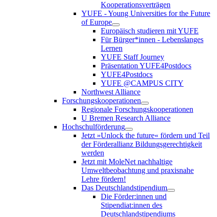
Kooperationsverträgen
YUFE - Young Universities for the Future
of Europe
Europäisch studieren mit YUFE
Für Bürger*innen - Lebenslanges
Lernen
YUFE Staff Journey
Präsentation YUFE4Postdocs
YUFE4Postdocs
YUFE @CAMPUS CITY
Northwest Alliance
Forschungskooperationen
Regionale Forschungskooperationen
U Bremen Research Alliance
Hochschulförderung
Jetzt »Unlock the future« fördern und Teil
der Förderallianz Bildungsgerechtigkeit
werden
Jetzt mit MoleNet nachhaltige
Umweltbeobachtung und praxisnahe
Lehre fördern!
Das Deutschlandstipendium
Die Förder:innen und
Stipendiat:innen des
Deutschlandstipendiums