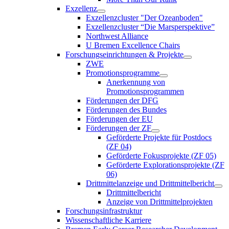
Exzellenz
Exzellenzcluster "Der Ozeanboden"
Exzellenzcluster “Die Marsperspektive”
Northwest Alliance
U Bremen Excellence Chairs
Forschungseinrichtungen & Projekte
ZWE
Promotionsprogramme
Anerkennung von
Promotionsprogrammen
Förderungen der DFG
Förderungen des Bundes
Förderungen der EU
Förderungen der ZF
Geförderte Projekte für Postdocs
(ZF 04)
Geförderte Fokusprojekte (ZF 05)
Geförderte Explorationsprojekte (ZF
06)
Drittmittelanzeige und Drittmittelbericht
Drittmittelbericht
Anzeige von Drittmittelprojekten
Forschungsinfrastruktur
Wissenschaftliche Karriere