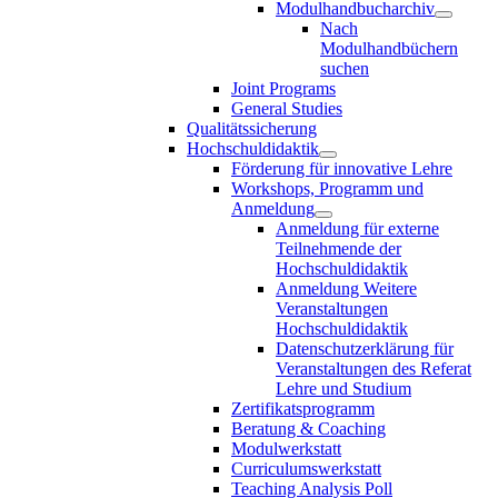
Modulhandbucharchiv
Nach
Modulhandbüchern
suchen
Joint Programs
General Studies
Qualitätssicherung
Hochschuldidaktik
Förderung für innovative Lehre
Workshops, Programm und
Anmeldung
Anmeldung für externe
Teilnehmende der
Hochschuldidaktik
Anmeldung Weitere
Veranstaltungen
Hochschuldidaktik
Datenschutzerklärung für
Veranstaltungen des Referat
Lehre und Studium
Zertifikatsprogramm
Beratung & Coaching
Modulwerkstatt
Curriculumswerkstatt
Teaching Analysis Poll