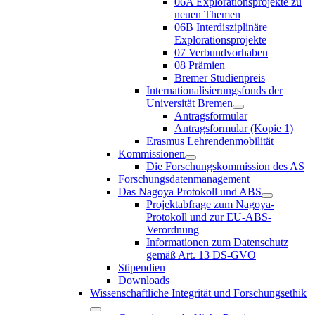
06A Explorationsprojekte zu
neuen Themen
06B Interdisziplinäre
Explorationsprojekte
07 Verbundvorhaben
08 Prämien
Bremer Studienpreis
Internationalisierungsfonds der
Universität Bremen
Antragsformular
Antragsformular (Kopie 1)
Erasmus Lehrendenmobilität
Kommissionen
Die Forschungskommission des AS
Forschungsdatenmanagement
Das Nagoya Protokoll und ABS
Projektabfrage zum Nagoya-
Protokoll und zur EU-ABS-
Verordnung
Informationen zum Datenschutz
gemäß Art. 13 DS-GVO
Stipendien
Downloads
Wissenschaftliche Integrität und Forschungsethik