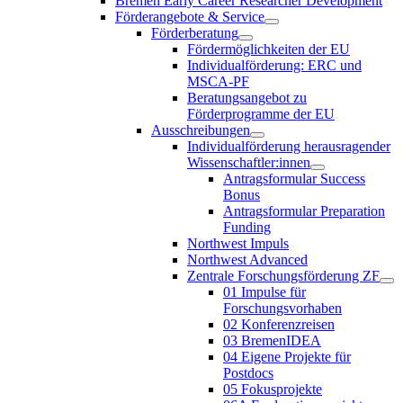
Bremen Early Career Researcher Development
Förderangebote & Service
Förderberatung
Fördermöglichkeiten der EU
Individualförderung: ERC und
MSCA-PF
Beratungsangebot zu
Förderprogramme der EU
Ausschreibungen
Individualförderung herausragender
Wissenschaftler:innen
Antragsformular Success
Bonus
Antragsformular Preparation
Funding
Northwest Impuls
Northwest Advanced
Zentrale Forschungsförderung ZF
01 Impulse für
Forschungsvorhaben
02 Konferenzreisen
03 BremenIDEA
04 Eigene Projekte für
Postdocs
05 Fokusprojekte