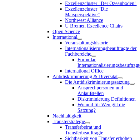
Exzellenzcluster "Der Ozeanboden"
Exzellenzcluster “Die
Marsperspektive”
Northwest Alliance
U Bremen Excellence Chairs
Open Science
International
Veranstaltungshistorie
Internationalisierungsbeauftragte der
Fachbereiche
Formular
Internationalisierungsbeauftragt
International Office
Antidiskriminierung & Diversität
Die Antidiskriminierungssatzung
Ansprechpersonen und
Anlaufstellen
Diskriminierung Definitionen
Wo und für Wen gilt die
Satzung?
Nachhaltigkeit
Transferstrategie
Transferbeirat und
Transferbeauftragte
Sichtbarkeit von Transfer erhöhen