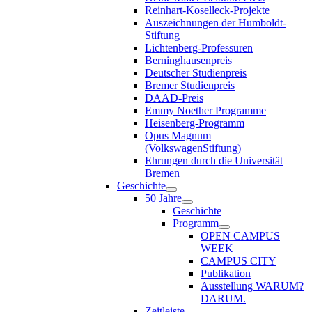
Reinhart-Koselleck-Projekte
Auszeichnungen der Humboldt-
Stiftung
Lichtenberg-Professuren
Berninghausenpreis
Deutscher Studienpreis
Bremer Studienpreis
DAAD-Preis
Emmy Noether Programme
Heisenberg-Programm
Opus Magnum
(VolkswagenStiftung)
Ehrungen durch die Universität
Bremen
Geschichte
50 Jahre
Geschichte
Programm
OPEN CAMPUS
WEEK
CAMPUS CITY
Publikation
Ausstellung WARUM?
DARUM.
Zeitleiste