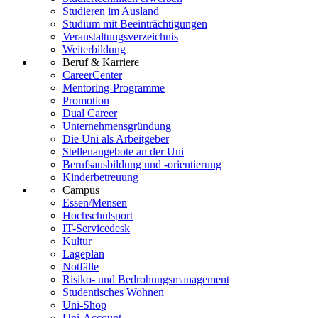
Studieren im Ausland
Studium mit Beeinträchtigungen
Veranstaltungsverzeichnis
Weiterbildung
Beruf & Karriere
CareerCenter
Mentoring-Programme
Promotion
Dual Career
Unternehmensgründung
Die Uni als Arbeitgeber
Stellenangebote an der Uni
Berufsausbildung und -orientierung
Kinderbetreuung
Campus
Essen/Mensen
Hochschulsport
IT-Servicedesk
Kultur
Lageplan
Notfälle
Risiko- und Bedrohungsmanagement
Studentisches Wohnen
Uni-Shop
Uni-Account