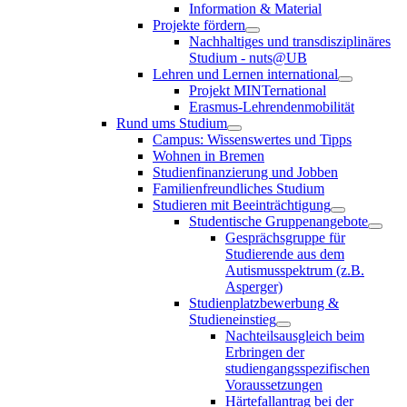
Information & Material
Projekte fördern
Nachhaltiges und transdisziplinäres
Studium - nuts@UB
Lehren und Lernen international
Projekt MINTernational
Erasmus-Lehrendenmobilität
Rund ums Studium
Campus: Wissenswertes und Tipps
Wohnen in Bremen
Studienfinanzierung und Jobben
Familienfreundliches Studium
Studieren mit Beeinträchtigung
Studentische Gruppenangebote
Gesprächsgruppe für
Studierende aus dem
Autismusspektrum (z.B.
Asperger)
Studienplatzbewerbung &
Studieneinstieg
Nachteilsausgleich beim
Erbringen der
studiengangsspezifischen
Voraussetzungen
Härtefallantrag bei der