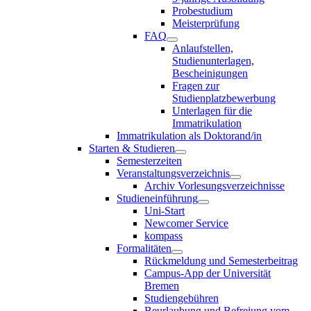
Probestudium
Meisterprüfung
FAQ
Anlaufstellen,
Studienunterlagen,
Bescheinigungen
Fragen zur
Studienplatzbewerbung
Unterlagen für die
Immatrikulation
Immatrikulation als Doktorand/in
Starten & Studieren
Semesterzeiten
Veranstaltungsverzeichnis
Archiv Vorlesungsverzeichnisse
Studieneinführung
Uni-Start
Newcomer Service
kompass
Formalitäten
Rückmeldung und Semesterbeitrag
Campus-App der Universität
Bremen
Studiengebühren
Beurlaubung und Befreiung vom