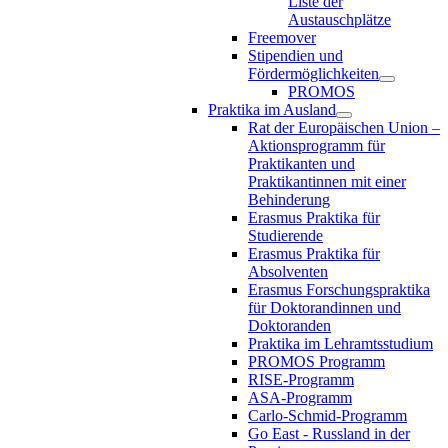
Liste der
Austauschplätze
Freemover
Stipendien und
Fördermöglichkeiten
PROMOS
Praktika im Ausland
Rat der Europäischen Union –
Aktionsprogramm für
Praktikanten und
Praktikantinnen mit einer
Behinderung
Erasmus Praktika für
Studierende
Erasmus Praktika für
Absolventen
Erasmus Forschungspraktika
für Doktorandinnen und
Doktoranden
Praktika im Lehramtsstudium
PROMOS Programm
RISE-Programm
ASA-Programm
Carlo-Schmid-Programm
Go East - Russland in der