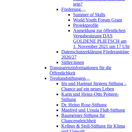
sein?
Förderung
Summer of Skills
World Youth Forum Grant
Projektprofile
Anmeldung zur öffentlichen
Vergabesitzung DAS
GOLDENE PLIETSCH am
1. November 2021 um 17 Uhr
Datenschutzerklärung Förderanträge
2026/27
Stifter:innen
Transparenzinformationen für die
Öffentlichkeit
Treuhandstiftungen
Iris und Hartmut Jürgens Stiftung –
Chance auf ein neues Leben
Karin und Heinz-Otto Peitgen-
Stiftung
Dr. Heino Rose-Stiftung
Manfred und Ursula Fluß-Stiftung
Baumeister-Stiftung für
Chancengleichheit
Kellner & Stoll-Stiftung für Klima
und Umwelt