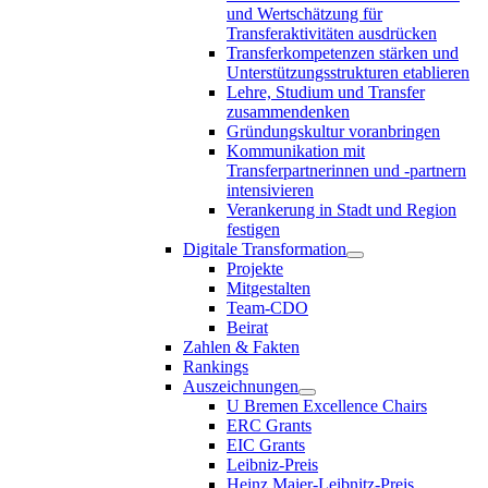
und Wertschätzung für
Transferaktivitäten ausdrücken
Transferkompetenzen stärken und
Unterstützungsstrukturen etablieren
Lehre, Studium und Transfer
zusammendenken
Gründungskultur voranbringen
Kommunikation mit
Transferpartnerinnen und -partnern
intensivieren
Verankerung in Stadt und Region
festigen
Digitale Transformation
Projekte
Mitgestalten
Team-CDO
Beirat
Zahlen & Fakten
Rankings
Auszeichnungen
U Bremen Excellence Chairs
ERC Grants
EIC Grants
Leibniz-Preis
Heinz Maier-Leibnitz-Preis