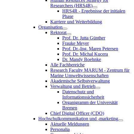
Human Resources Strategy for
Researchers (HRS4R)
HRS4R - Ergebnisse der initialen
Phase
Karriere und Weiterbildung
Organisation
Rektorat
Prof. Dr. Jutta Günther
Frauke Meyer
Prof. Dr.-Ing. Maren Petersen
Prof. Dr. Michal Kucera
Dr. Mandy Boehnke
Alle Fachbereiche
Research Faculty MARUM - Zentrum für
Marine Umweltwissenschaften
Akademische Selbstverwaltung
Verwaltung und Betrieb
Datenschutz und
Informationssicherheit
Organigramm der Universität
Bremen
Chief Digital Officer (CDO)
Hochschulkommunikation und -marketing
Aktuelle Meldungen
Personalia