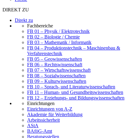
DIREKT ZU
Direkt zu
Fachbereiche
FB 01 – Physik / Elektrotechnik
FB 02 – Biologie / Chemie
FB 03 – Mathematik / Informatik
FB 04 – Produktionstechnik – Maschinenbau &
Verfahrenstechnik
FB 05 – Geowissenschaften
FB 06 – Rechtswissenschaft
FB 07 – Wirtschaftswissenschaft
FB 08 – Sozialwissenschaften
FB 09 – Kulturwissenschaften
FB 10 – Sprach- und Literaturwissenschaften
FB 11 – Human- und Gesundheitswissenschaften
FB 12 – Erziehungs- und Bildungswissenschaften
Einrichtungen
Einrichtungen von A-Z
Akademie für Weiterbildung
Arbeitssicherheit
AStA
BAföG-Amt
Beratungsstellen