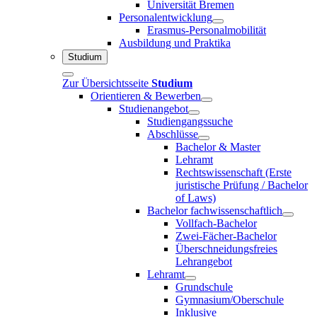
Universität Bremen
Personalentwicklung
Erasmus-Personalmobilität
Ausbildung und Praktika
Studium
Zur Übersichtsseite
Studium
Orientieren & Bewerben
Studienangebot
Studiengangssuche
Abschlüsse
Bachelor & Master
Lehramt
Rechtswissenschaft (Erste
juristische Prüfung / Bachelor
of Laws)
Bachelor fachwissenschaftlich
Vollfach-Bachelor
Zwei-Fächer-Bachelor
Überschneidungsfreies
Lehrangebot
Lehramt
Grundschule
Gymnasium/Oberschule
Inklusive