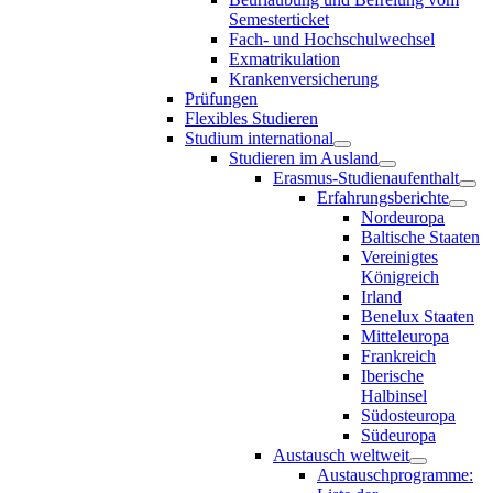
Semesterticket
Fach- und Hochschulwechsel
Exmatrikulation
Krankenversicherung
Prüfungen
Flexibles Studieren
Studium international
Studieren im Ausland
Erasmus-Studienaufenthalt
Erfahrungsberichte
Nordeuropa
Baltische Staaten
Vereinigtes
Königreich
Irland
Benelux Staaten
Mitteleuropa
Frankreich
Iberische
Halbinsel
Südosteuropa
Südeuropa
Austausch weltweit
Austauschprogramme: