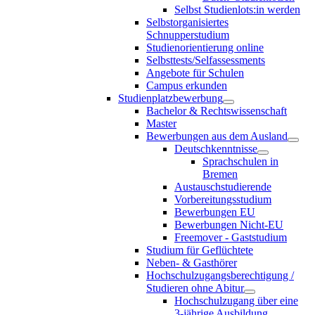
Selbst Studienlots:in werden
Selbstorganisiertes
Schnupperstudium
Studienorientierung online
Selbsttests/Selfassessments
Angebote für Schulen
Campus erkunden
Studienplatzbewerbung
Bachelor & Rechtswissenschaft
Master
Bewerbungen aus dem Ausland
Deutschkenntnisse
Sprachschulen in
Bremen
Austauschstudierende
Vorbereitungsstudium
Bewerbungen EU
Bewerbungen Nicht-EU
Freemover - Gaststudium
Studium für Geflüchtete
Neben- & Gasthörer
Hochschulzugangsberechtigung /
Studieren ohne Abitur
Hochschulzugang über eine
3-jährige Ausbildung