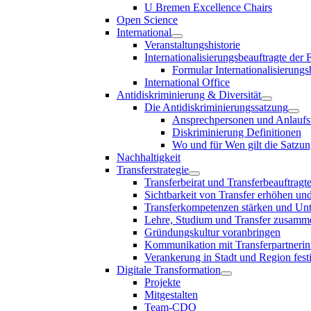
U Bremen Excellence Chairs
Open Science
International
Veranstaltungshistorie
Internationalisierungsbeauftragte der
Formular Internationalisierungs
International Office
Antidiskriminierung & Diversität
Die Antidiskriminierungssatzung
Ansprechpersonen und Anlaufst
Diskriminierung Definitionen
Wo und für Wen gilt die Satzu
Nachhaltigkeit
Transferstrategie
Transferbeirat und Transferbeauftragt
Sichtbarkeit von Transfer erhöhen un
Transferkompetenzen stärken und Unte
Lehre, Studium und Transfer zusam
Gründungskultur voranbringen
Kommunikation mit Transferpartnerinn
Verankerung in Stadt und Region fest
Digitale Transformation
Projekte
Mitgestalten
Team-CDO