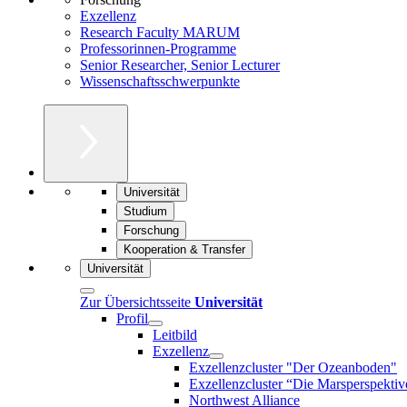
Exzellenz
Research Faculty MARUM
Professorinnen-Programme
Senior Researcher, Senior Lecturer
Wissenschaftsschwerpunkte
Universität
Studium
Forschung
Kooperation & Transfer
Universität
Zur Übersichtsseite
Universität
Profil
Leitbild
Exzellenz
Exzellenzcluster "Der Ozeanboden"
Exzellenzcluster “Die Marsperspektiv
Northwest Alliance