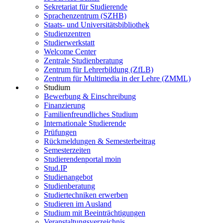
Sekretariat für Studierende
Sprachenzentrum (SZHB)
Staats- und Universitätsbibliothek
Studienzentren
Studierwerkstatt
Welcome Center
Zentrale Studienberatung
Zentrum für Lehrerbildung (ZfLB)
Zentrum für Multimedia in der Lehre (ZMML)
Studium
Bewerbung & Einschreibung
Finanzierung
Familienfreundliches Studium
Internationale Studierende
Prüfungen
Rückmeldungen & Semesterbeitrag
Semesterzeiten
Studierendenportal moin
Stud.IP
Studienangebot
Studienberatung
Studiertechniken erwerben
Studieren im Ausland
Studium mit Beeinträchtigungen
Veranstaltungsverzeichnis