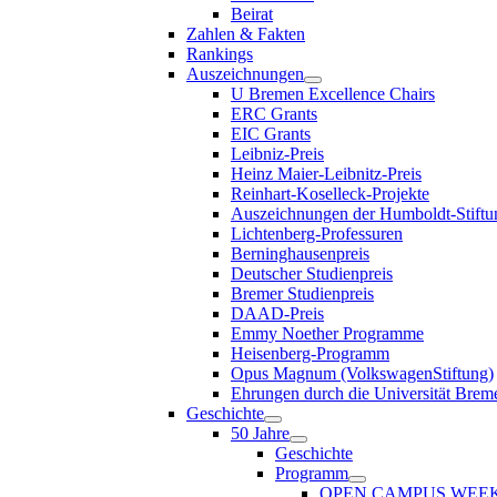
Beirat
Zahlen & Fakten
Rankings
Auszeichnungen
U Bremen Excellence Chairs
ERC Grants
EIC Grants
Leibniz-Preis
Heinz Maier-Leibnitz-Preis
Reinhart-Koselleck-Projekte
Auszeichnungen der Humboldt-Stiftu
Lichtenberg-Professuren
Berninghausenpreis
Deutscher Studienpreis
Bremer Studienpreis
DAAD-Preis
Emmy Noether Programme
Heisenberg-Programm
Opus Magnum (VolkswagenStiftung)
Ehrungen durch die Universität Brem
Geschichte
50 Jahre
Geschichte
Programm
OPEN CAMPUS WEE