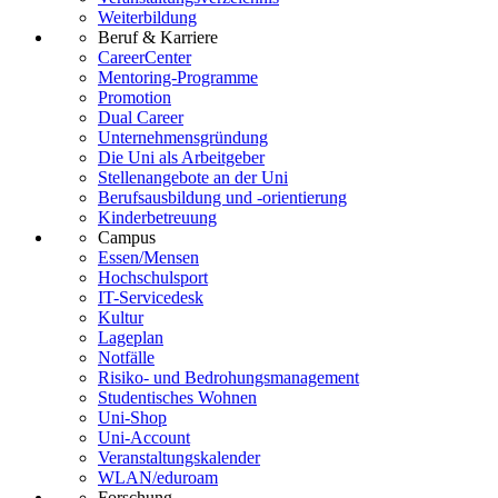
Weiterbildung
Beruf & Karriere
CareerCenter
Mentoring-Programme
Promotion
Dual Career
Unternehmensgründung
Die Uni als Arbeitgeber
Stellenangebote an der Uni
Berufsausbildung und -orientierung
Kinderbetreuung
Campus
Essen/Mensen
Hochschulsport
IT-Servicedesk
Kultur
Lageplan
Notfälle
Risiko- und Bedrohungsmanagement
Studentisches Wohnen
Uni-Shop
Uni-Account
Veranstaltungskalender
WLAN/eduroam
Forschung