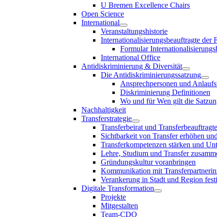
U Bremen Excellence Chairs
Open Science
International
Veranstaltungshistorie
Internationalisierungsbeauftragte der
Formular Internationalisierungs
International Office
Antidiskriminierung & Diversität
Die Antidiskriminierungssatzung
Ansprechpersonen und Anlaufst
Diskriminierung Definitionen
Wo und für Wen gilt die Satzu
Nachhaltigkeit
Transferstrategie
Transferbeirat und Transferbeauftragt
Sichtbarkeit von Transfer erhöhen un
Transferkompetenzen stärken und Unte
Lehre, Studium und Transfer zusam
Gründungskultur voranbringen
Kommunikation mit Transferpartnerinn
Verankerung in Stadt und Region fest
Digitale Transformation
Projekte
Mitgestalten
Team-CDO