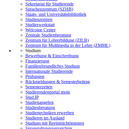
Sekretariat für Studierende
Sprachenzentrum (SZHB)
Staats- und Universitätsbibliothek
Studienzentren
Studierwerkstatt
Welcome Center
Zentrale Studienberatung
Zentrum für Lehrerbildung (ZfLB)
Zentrum für Multimedia in der Lehre (ZMML)
Studium
Bewerbung & Einschreibung
Finanzierung
Familienfreundliches Studium
Internationale Studierende
Prüfungen
Rückmeldungen & Semesterbeitrag
Semesterzeiten
Studierendenportal moin
Stud.IP
Studienangebot
Studienberatung
Studiertechniken erwerben
Studieren im Ausland
Studium mit Beeinträchtigungen
Veranstaltungsverzeichnis