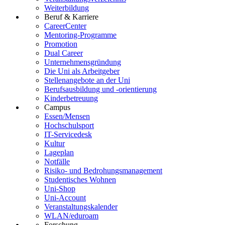
Weiterbildung
Beruf & Karriere
CareerCenter
Mentoring-Programme
Promotion
Dual Career
Unternehmensgründung
Die Uni als Arbeitgeber
Stellenangebote an der Uni
Berufsausbildung und -orientierung
Kinderbetreuung
Campus
Essen/Mensen
Hochschulsport
IT-Servicedesk
Kultur
Lageplan
Notfälle
Risiko- und Bedrohungsmanagement
Studentisches Wohnen
Uni-Shop
Uni-Account
Veranstaltungskalender
WLAN/eduroam
Forschung