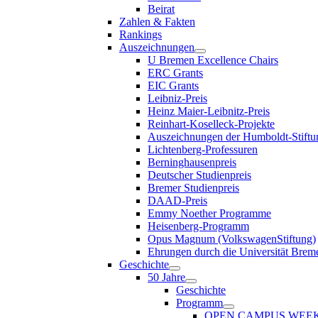
Beirat
Zahlen & Fakten
Rankings
Auszeichnungen
U Bremen Excellence Chairs
ERC Grants
EIC Grants
Leibniz-Preis
Heinz Maier-Leibnitz-Preis
Reinhart-Koselleck-Projekte
Auszeichnungen der Humboldt-Stiftu
Lichtenberg-Professuren
Berninghausenpreis
Deutscher Studienpreis
Bremer Studienpreis
DAAD-Preis
Emmy Noether Programme
Heisenberg-Programm
Opus Magnum (VolkswagenStiftung)
Ehrungen durch die Universität Brem
Geschichte
50 Jahre
Geschichte
Programm
OPEN CAMPUS WEE