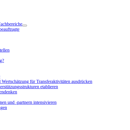
 Fachbereiche
beauftragte
ellen
ng?
e
d Wertschätzung für Transferaktivitäten ausdrücken
rstützungsstrukturen etablieren
mendenken
en und -partnern intensivieren
igen