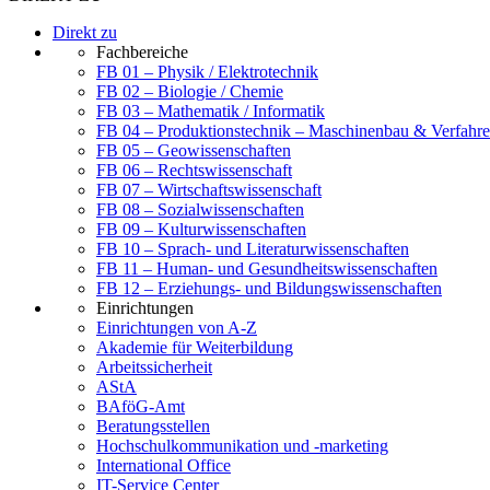
Direkt zu
Fachbereiche
FB 01 – Physik / Elektrotechnik
FB 02 – Biologie / Chemie
FB 03 – Mathematik / Informatik
FB 04 – Produktionstechnik – Maschinenbau & Verfahre
FB 05 – Geowissenschaften
FB 06 – Rechtswissenschaft
FB 07 – Wirtschaftswissenschaft
FB 08 – Sozialwissenschaften
FB 09 – Kulturwissenschaften
FB 10 – Sprach- und Literaturwissenschaften
FB 11 – Human- und Gesundheitswissenschaften
FB 12 – Erziehungs- und Bildungswissenschaften
Einrichtungen
Einrichtungen von A-Z
Akademie für Weiterbildung
Arbeitssicherheit
AStA
BAföG-Amt
Beratungsstellen
Hochschulkommunikation und -marketing
International Office
IT-Service Center