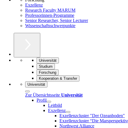
Exzellenz
Research Faculty MARUM
Professorinnen-Programme
Senior Researcher, Senior Lecturer
Wissenschaftsschwerpunkte
Universität
Studium
Forschung
Kooperation & Transfer
Universität
Zur Übersichtsseite
Universität
Profil
Leitbild
Exzellenz
Exzellenzcluster "Der Ozeanboden"
Exzellenzcluster “Die Marsperspektiv
Northwest Alliance