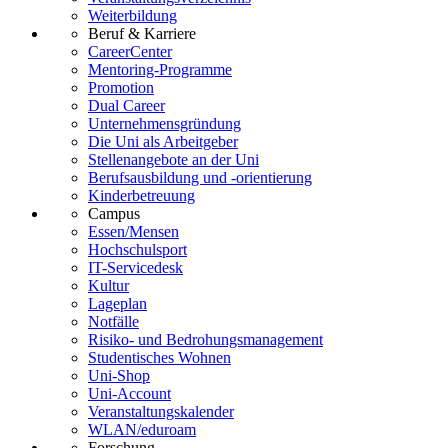
Weiterbildung
Beruf & Karriere
CareerCenter
Mentoring-Programme
Promotion
Dual Career
Unternehmensgründung
Die Uni als Arbeitgeber
Stellenangebote an der Uni
Berufsausbildung und -orientierung
Kinderbetreuung
Campus
Essen/Mensen
Hochschulsport
IT-Servicedesk
Kultur
Lageplan
Notfälle
Risiko- und Bedrohungsmanagement
Studentisches Wohnen
Uni-Shop
Uni-Account
Veranstaltungskalender
WLAN/eduroam
Forschung