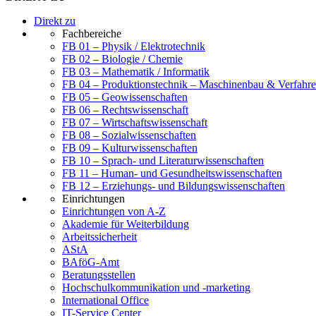
Direkt zu
Fachbereiche
FB 01 – Physik / Elektrotechnik
FB 02 – Biologie / Chemie
FB 03 – Mathematik / Informatik
FB 04 – Produktionstechnik – Maschinenbau & Verfahre
FB 05 – Geowissenschaften
FB 06 – Rechtswissenschaft
FB 07 – Wirtschaftswissenschaft
FB 08 – Sozialwissenschaften
FB 09 – Kulturwissenschaften
FB 10 – Sprach- und Literaturwissenschaften
FB 11 – Human- und Gesundheitswissenschaften
FB 12 – Erziehungs- und Bildungswissenschaften
Einrichtungen
Einrichtungen von A-Z
Akademie für Weiterbildung
Arbeitssicherheit
AStA
BAföG-Amt
Beratungsstellen
Hochschulkommunikation und -marketing
International Office
IT-Service Center