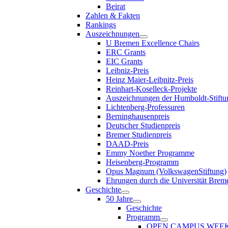
Beirat
Zahlen & Fakten
Rankings
Auszeichnungen
U Bremen Excellence Chairs
ERC Grants
EIC Grants
Leibniz-Preis
Heinz Maier-Leibnitz-Preis
Reinhart-Koselleck-Projekte
Auszeichnungen der Humboldt-Stiftu
Lichtenberg-Professuren
Berninghausenpreis
Deutscher Studienpreis
Bremer Studienpreis
DAAD-Preis
Emmy Noether Programme
Heisenberg-Programm
Opus Magnum (VolkswagenStiftung)
Ehrungen durch die Universität Brem
Geschichte
50 Jahre
Geschichte
Programm
OPEN CAMPUS WEE