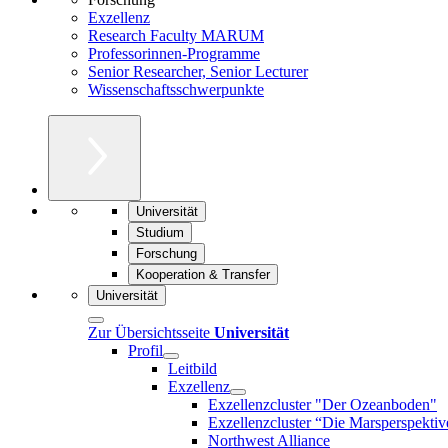
Exzellenz
Research Faculty MARUM
Professorinnen-Programme
Senior Researcher, Senior Lecturer
Wissenschaftsschwerpunkte
Universität
Studium
Forschung
Kooperation & Transfer
Universität
Zur Übersichtsseite
Universität
Profil
Leitbild
Exzellenz
Exzellenzcluster "Der Ozeanboden"
Exzellenzcluster “Die Marsperspektiv
Northwest Alliance