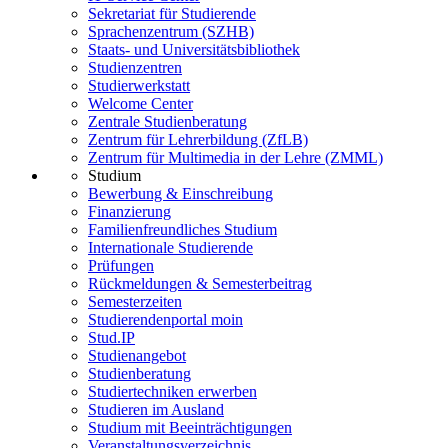
Sekretariat für Studierende
Sprachenzentrum (SZHB)
Staats- und Universitätsbibliothek
Studienzentren
Studierwerkstatt
Welcome Center
Zentrale Studienberatung
Zentrum für Lehrerbildung (ZfLB)
Zentrum für Multimedia in der Lehre (ZMML)
Studium
Bewerbung & Einschreibung
Finanzierung
Familienfreundliches Studium
Internationale Studierende
Prüfungen
Rückmeldungen & Semesterbeitrag
Semesterzeiten
Studierendenportal moin
Stud.IP
Studienangebot
Studienberatung
Studiertechniken erwerben
Studieren im Ausland
Studium mit Beeinträchtigungen
Veranstaltungsverzeichnis