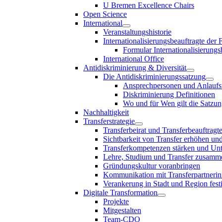
U Bremen Excellence Chairs
Open Science
International
Veranstaltungshistorie
Internationalisierungsbeauftragte der
Formular Internationalisierungs
International Office
Antidiskriminierung & Diversität
Die Antidiskriminierungssatzung
Ansprechpersonen und Anlaufst
Diskriminierung Definitionen
Wo und für Wen gilt die Satzu
Nachhaltigkeit
Transferstrategie
Transferbeirat und Transferbeauftragt
Sichtbarkeit von Transfer erhöhen un
Transferkompetenzen stärken und Unte
Lehre, Studium und Transfer zusam
Gründungskultur voranbringen
Kommunikation mit Transferpartnerinn
Verankerung in Stadt und Region fest
Digitale Transformation
Projekte
Mitgestalten
Team-CDO