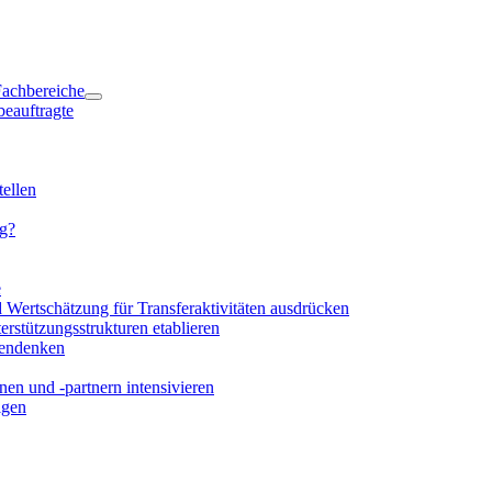
 Fachbereiche
beauftragte
ellen
ng?
e
d Wertschätzung für Transferaktivitäten ausdrücken
rstützungsstrukturen etablieren
mendenken
en und -partnern intensivieren
igen