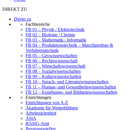
DIREKT ZU
Direkt zu
Fachbereiche
FB 01 – Physik / Elektrotechnik
FB 02 – Biologie / Chemie
FB 03 – Mathematik / Informatik
FB 04 – Produktionstechnik – Maschinenbau &
Verfahrenstechnik
FB 05 – Geowissenschaften
FB 06 – Rechtswissenschaft
FB 07 – Wirtschaftswissenschaft
FB 08 – Sozialwissenschaften
FB 09 – Kulturwissenschaften
FB 10 – Sprach- und Literaturwissenschaften
FB 11 – Human- und Gesundheitswissenschaften
FB 12 – Erziehungs- und Bildungswissenschaften
Einrichtungen
Einrichtungen von A-Z
Akademie für Weiterbildung
Arbeitssicherheit
AStA
BAföG-Amt
Beratungsstellen