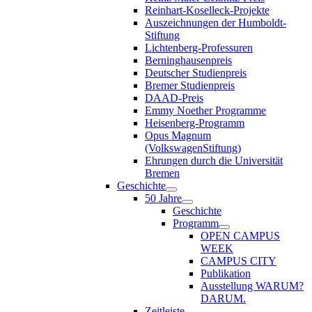
Reinhart-Koselleck-Projekte
Auszeichnungen der Humboldt-
Stiftung
Lichtenberg-Professuren
Berninghausenpreis
Deutscher Studienpreis
Bremer Studienpreis
DAAD-Preis
Emmy Noether Programme
Heisenberg-Programm
Opus Magnum
(VolkswagenStiftung)
Ehrungen durch die Universität
Bremen
Geschichte
50 Jahre
Geschichte
Programm
OPEN CAMPUS
WEEK
CAMPUS CITY
Publikation
Ausstellung WARUM?
DARUM.
Zeitleiste