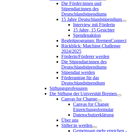
Die Förder:innen und
Stipendiat:innen des
Deutschlandstipendiums
15 Jahre Deutschlandstipendium
Interview mit Förderin
15 Jahre, 15 Gesichter
Spendenaktion
Begleitprogramm: BremenConnect
Rückblick: Matching Challenge
2024/2025
Förderin/Förderer werden
Die Stipendiat:innen des
Deutschlandstipendiums
Stipendiat werden
Förderantrag für das
Deutschlandstipendium
Stiftungsprofessuren
Die Stiftung der Universität Bremen
Canvas for Change
Canvas for Change
Einreichungsformular
Datenschutzerklärung
Über uns
Stifter:in werden
Gemeinsam mehr erreichen -