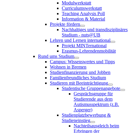
Modulwerkstatt
Curriculumswerkstatt
Teaching Analysis Poll
Information & Material
Projekte fördern
Nachhaltiges und transdisziplinäres
Studium - nuts@UB
Lehren und Lernen international
Projekt MINTernational
Erasmus-Lehrendenmobilität
Rund ums Studium
Campus: Wissenswertes und Tipps
Wohnen in Bremen
Studienfinanzierung und Jobben
Familienfreundliches Studium
Studieren mit Beeinträchtigung
Studentische Gruppenangebote
Gesprächsgruppe für
Studierende aus dem
Autismusspektrum (z.B.
Asperger)
Studienplatzbewerbung &
Studieneinstieg
Nachteilsausgleich beim
Erbringen der