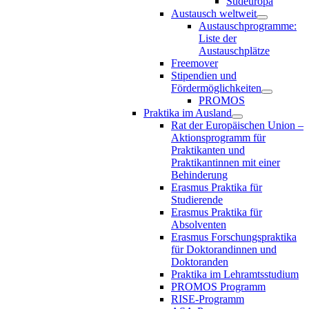
Südeuropa
Austausch weltweit
Austauschprogramme:
Liste der
Austauschplätze
Freemover
Stipendien und
Fördermöglichkeiten
PROMOS
Praktika im Ausland
Rat der Europäischen Union –
Aktionsprogramm für
Praktikanten und
Praktikantinnen mit einer
Behinderung
Erasmus Praktika für
Studierende
Erasmus Praktika für
Absolventen
Erasmus Forschungspraktika
für Doktorandinnen und
Doktoranden
Praktika im Lehramtsstudium
PROMOS Programm
RISE-Programm