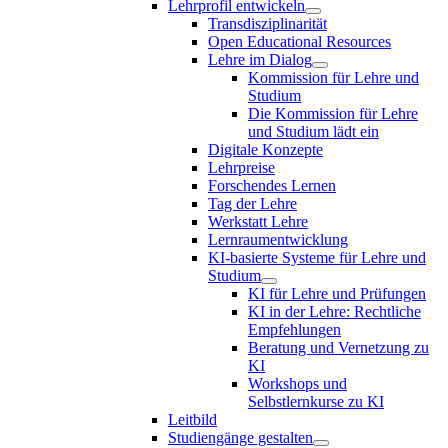
Lehrprofil entwickeln
Transdisziplinarität
Open Educational Resources
Lehre im Dialog
Kommission für Lehre und
Studium
Die Kommission für Lehre
und Studium lädt ein
Digitale Konzepte
Lehrpreise
Forschendes Lernen
Tag der Lehre
Werkstatt Lehre
Lernraumentwicklung
KI-basierte Systeme für Lehre und
Studium
KI für Lehre und Prüfungen
KI in der Lehre: Rechtliche
Empfehlungen
Beratung und Vernetzung zu
KI
Workshops und
Selbstlernkurse zu KI
Leitbild
Studiengänge gestalten