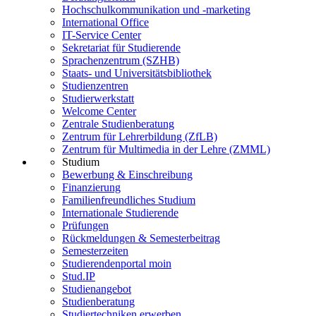
Hochschulkommunikation und -marketing
International Office
IT-Service Center
Sekretariat für Studierende
Sprachenzentrum (SZHB)
Staats- und Universitätsbibliothek
Studienzentren
Studierwerkstatt
Welcome Center
Zentrale Studienberatung
Zentrum für Lehrerbildung (ZfLB)
Zentrum für Multimedia in der Lehre (ZMML)
Studium
Bewerbung & Einschreibung
Finanzierung
Familienfreundliches Studium
Internationale Studierende
Prüfungen
Rückmeldungen & Semesterbeitrag
Semesterzeiten
Studierendenportal moin
Stud.IP
Studienangebot
Studienberatung
Studiertechniken erwerben