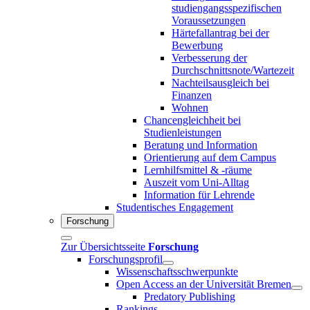
studiengangsspezifischen
Voraussetzungen
Härtefallantrag bei der
Bewerbung
Verbesserung der
Durchschnittsnote/Wartezeit
Nachteilsausgleich bei
Finanzen
Wohnen
Chancengleichheit bei
Studienleistungen
Beratung und Information
Orientierung auf dem Campus
Lernhilfsmittel & -räume
Auszeit vom Uni-Alltag
Information für Lehrende
Studentisches Engagement
Forschung
Zur Übersichtsseite
Forschung
Forschungsprofil
Wissenschaftsschwerpunkte
Open Access an der Universität Bremen
Predatory Publishing
Rankings