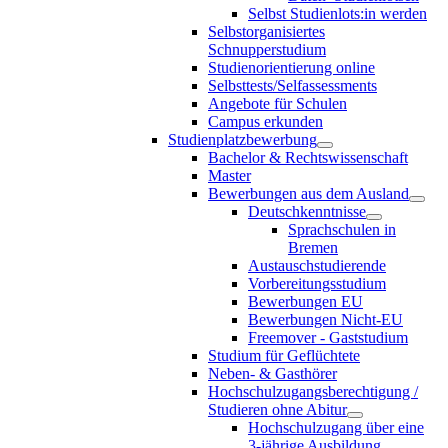
Selbst Studienlots:in werden
Selbstorganisiertes
Schnupperstudium
Studienorientierung online
Selbsttests/Selfassessments
Angebote für Schulen
Campus erkunden
Studienplatzbewerbung
Bachelor & Rechtswissenschaft
Master
Bewerbungen aus dem Ausland
Deutschkenntnisse
Sprachschulen in
Bremen
Austauschstudierende
Vorbereitungsstudium
Bewerbungen EU
Bewerbungen Nicht-EU
Freemover - Gaststudium
Studium für Geflüchtete
Neben- & Gasthörer
Hochschulzugangsberechtigung /
Studieren ohne Abitur
Hochschulzugang über eine
3-jährige Ausbildung