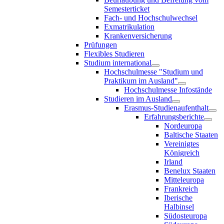
Semesterticket
Fach- und Hochschulwechsel
Exmatrikulation
Krankenversicherung
Prüfungen
Flexibles Studieren
Studium international
Hochschulmesse "Studium und
Praktikum im Ausland"
Hochschulmesse Infostände
Studieren im Ausland
Erasmus-Studienaufenthalt
Erfahrungsberichte
Nordeuropa
Baltische Staaten
Vereinigtes
Königreich
Irland
Benelux Staaten
Mitteleuropa
Frankreich
Iberische
Halbinsel
Südosteuropa