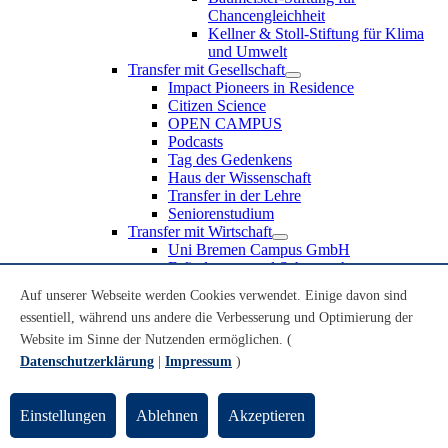
Chancengleichheit
Kellner & Stoll-Stiftung für Klima
und Umwelt
Transfer mit Gesellschaft
Impact Pioneers in Residence
Citizen Science
OPEN CAMPUS
Podcasts
Tag des Gedenkens
Haus der Wissenschaft
Transfer in der Lehre
Seniorenstudium
Transfer mit Wirtschaft
Uni Bremen Campus GmbH
Erfindungen und Schutzrechte
Partnerschaften und Beteiligungen
Auf unserer Webseite werden Cookies verwendet. Einige davon sind
Recruiting an der Universität Bremen
essentiell, während uns andere die Verbesserung und Optimierung der
Weiterbildung an der Universität Bremen
Transfer mit Schule
Website im Sinne der Nutzenden ermöglichen. (
Schülerinnen und Schüler
Datenschutzerklärung
|
Impressum
)
MINT-Schnupperstudium
Schulklassen
Lehrkräfte
Einstellungen
Ablehnen
Akzeptieren
Gründungsunterstützung
UniTransfer - Servicestelle für Transferaktivitäten