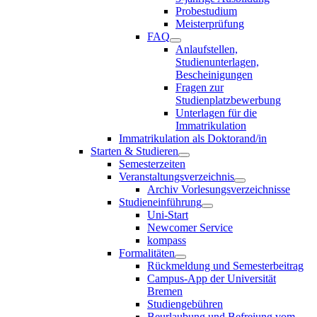
Probestudium
Meisterprüfung
FAQ
Anlaufstellen,
Studienunterlagen,
Bescheinigungen
Fragen zur
Studienplatzbewerbung
Unterlagen für die
Immatrikulation
Immatrikulation als Doktorand/in
Starten & Studieren
Semesterzeiten
Veranstaltungsverzeichnis
Archiv Vorlesungsverzeichnisse
Studieneinführung
Uni-Start
Newcomer Service
kompass
Formalitäten
Rückmeldung und Semesterbeitrag
Campus-App der Universität
Bremen
Studiengebühren
Beurlaubung und Befreiung vom