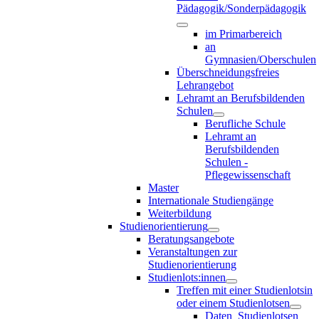
Pädagogik/Sonderpädagogik
im Primarbereich
an
Gymnasien/Oberschulen
Überschneidungsfreies
Lehrangebot
Lehramt an Berufsbildenden
Schulen
Berufliche Schule
Lehramt an
Berufsbildenden
Schulen -
Pflegewissenschaft
Master
Internationale Studiengänge
Weiterbildung
Studienorientierung
Beratungsangebote
Veranstaltungen zur
Studienorientierung
Studienlots:innen
Treffen mit einer Studienlotsin
oder einem Studienlotsen
Daten_Studienlotsen