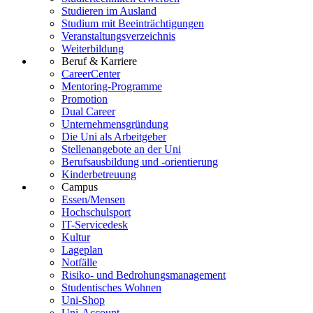
Studieren im Ausland
Studium mit Beeinträchtigungen
Veranstaltungsverzeichnis
Weiterbildung
Beruf & Karriere
CareerCenter
Mentoring-Programme
Promotion
Dual Career
Unternehmensgründung
Die Uni als Arbeitgeber
Stellenangebote an der Uni
Berufsausbildung und -orientierung
Kinderbetreuung
Campus
Essen/Mensen
Hochschulsport
IT-Servicedesk
Kultur
Lageplan
Notfälle
Risiko- und Bedrohungsmanagement
Studentisches Wohnen
Uni-Shop
Uni-Account