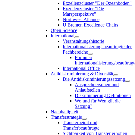
Exzellenzcluster "Der Ozeanboden"
Exzellenzcluster “Die
Marsperspektive”
Northwest Alliance
U Bremen Excellence Chairs
Open Science
International
Veranstaltungshistorie
Internationalisierungsbeauftragte der
Fachbereiche
Formular
Internationalisierungsbeauftragt
International Office
Antidiskriminierung & Diversität
Die Antidiskriminierungssatzung
Ansprechpersonen und
Anlaufstellen
Diskriminierung Definitionen
Wo und für Wen gilt die
Satzung?
Nachhaltigkeit
Transferstrategie
Transferbeirat und
Transferbeauftragte
Sichtbarkeit von Transfer erhöhen