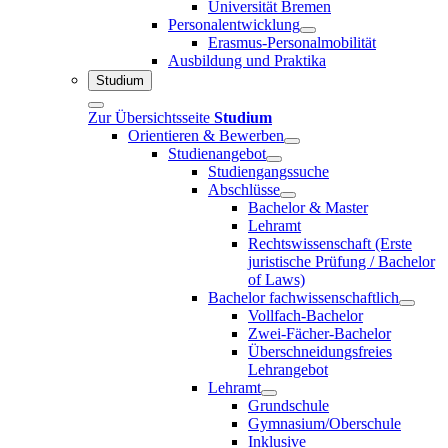
Universität Bremen
Personalentwicklung
Erasmus-Personalmobilität
Ausbildung und Praktika
Studium
Zur Übersichtsseite
Studium
Orientieren & Bewerben
Studienangebot
Studiengangssuche
Abschlüsse
Bachelor & Master
Lehramt
Rechtswissenschaft (Erste
juristische Prüfung / Bachelor
of Laws)
Bachelor fachwissenschaftlich
Vollfach-Bachelor
Zwei-Fächer-Bachelor
Überschneidungsfreies
Lehrangebot
Lehramt
Grundschule
Gymnasium/Oberschule
Inklusive