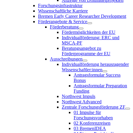
Anzeige von Drittmittelprojekten
Forschungsinfrastruktur
Wissenschaftliche Karriere
Bremen Early Career Researcher Development
Förderangebote & Service
Förderberatung
Fördermöglichkeiten der EU
Individualförderung: ERC und
MSCA-PF
Beratungsangebot zu
Förderprogramme der EU
Ausschreibungen
Individualförderung herausragender
Wissenschaftler:innen
Antragsformular Success
Bonus
Antragsformular Preparation
Funding
Northwest Impuls
Northwest Advanced
Zentrale Forschungsförderung ZF
01 Impulse für
Forschungsvorhaben
02 Konferenzreisen
03 BremenIDEA