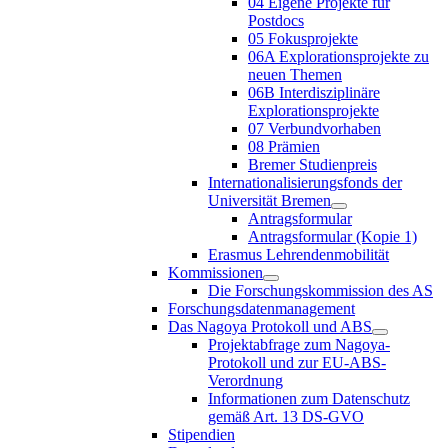
04 Eigene Projekte für
Postdocs
05 Fokusprojekte
06A Explorationsprojekte zu
neuen Themen
06B Interdisziplinäre
Explorationsprojekte
07 Verbundvorhaben
08 Prämien
Bremer Studienpreis
Internationalisierungsfonds der
Universität Bremen
Antragsformular
Antragsformular (Kopie 1)
Erasmus Lehrendenmobilität
Kommissionen
Die Forschungskommission des AS
Forschungsdatenmanagement
Das Nagoya Protokoll und ABS
Projektabfrage zum Nagoya-
Protokoll und zur EU-ABS-
Verordnung
Informationen zum Datenschutz
gemäß Art. 13 DS-GVO
Stipendien