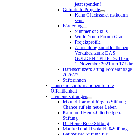
jetzt spenden!
Geförderte Projekte
Kann Glücksspiel risikoarm
sein?
Förderung
Summer of Skills
World Youth Forum Grant
Projektprofile
Anmeldung zur öffentlichen
Vergabesitzung DAS
GOLDENE PLIETSCH am
1. November 2021 um 17 Uhr
Datenschutzerklärung Förderanträge
2026/27
Stifter:innen
Transparenzinformationen für die
Öffentlichkeit
Treuhandstiftungen
Iris und Hartmut Jürgens Stiftung –
Chance auf ein neues Leben
Karin und Heinz-Otto Peitgen-
Stiftung
Dr. Heino Rose-Stiftung
Manfred und Ursula Fluß-Stiftung
Baumeister-Stiftung für