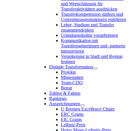
und Wertschätzung für
Transferaktivitäten ausdrücken
Transferkompetenzen stärken und
Unterstützungsstrukturen etablieren
Lehre, Studium und Transfer
zusammendenken
Gründungskultur voranbringen
Kommunikation mit
Transferpartnerinnen und -partnern
intensivieren
Verankerung in Stadt und Region
festigen
Digitale Transformation
Projekte
Mitgestalten
Team-CDO
Beirat
Zahlen & Fakten
Rankings
Auszeichnungen
U Bremen Excellence Chairs
ERC Grants
EIC Grants
Leibniz-Preis
Heinz Maier-Leibnitz-Preis