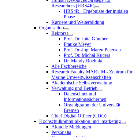
Human Resources Strategy for
Researchers (HRS4R)
HRS4R - Ergebnisse der initialen
Phase
Karriere und Weiterbildung
Organisation
Rektorat
Prof. Dr. Jutta Günther
Frauke Meyer
Prof. Dr.-Ing. Maren Petersen
Prof. Dr. Michal Kucera
Dr. Mandy Boehnke
Alle Fachbereiche
Research Faculty MARUM - Zentrum für
Marine Umweltwissenschaften
Akademische Selbstverwaltung
Verwaltung und Betrieb
Datenschutz und
Informationssicherheit
Organigramm der Universität
Bremen
Chief Digital Officer (CDO)
Hochschulkommunikation und -marketing
Aktuelle Meldungen
Personalia