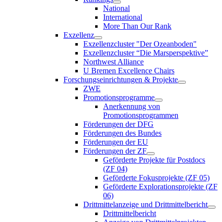
National
International
More Than Our Rank
Exzellenz
Exzellenzcluster "Der Ozeanboden"
Exzellenzcluster “Die Marsperspektive”
Northwest Alliance
U Bremen Excellence Chairs
Forschungseinrichtungen & Projekte
ZWE
Promotionsprogramme
Anerkennung von
Promotionsprogrammen
Förderungen der DFG
Förderungen des Bundes
Förderungen der EU
Förderungen der ZF
Geförderte Projekte für Postdocs
(ZF 04)
Geförderte Fokusprojekte (ZF 05)
Geförderte Explorationsprojekte (ZF
06)
Drittmittelanzeige und Drittmittelbericht
Drittmittelbericht