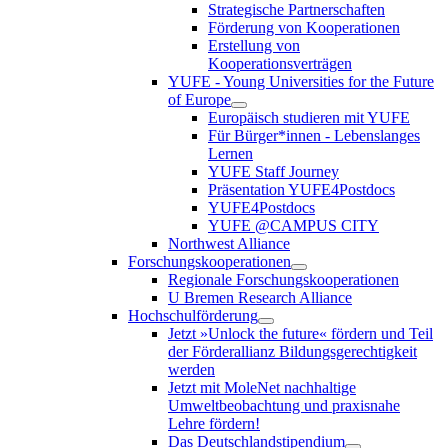
Strategische Partnerschaften
Förderung von Kooperationen
Erstellung von
Kooperationsverträgen
YUFE - Young Universities for the Future
of Europe
Europäisch studieren mit YUFE
Für Bürger*innen - Lebenslanges
Lernen
YUFE Staff Journey
Präsentation YUFE4Postdocs
YUFE4Postdocs
YUFE @CAMPUS CITY
Northwest Alliance
Forschungskooperationen
Regionale Forschungskooperationen
U Bremen Research Alliance
Hochschulförderung
Jetzt »Unlock the future« fördern und Teil
der Förderallianz Bildungsgerechtigkeit
werden
Jetzt mit MoleNet nachhaltige
Umweltbeobachtung und praxisnahe
Lehre fördern!
Das Deutschlandstipendium