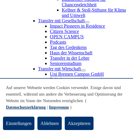
Chancengleichheit
Kellner & Stoll-Stiftung für Klima
und Umwelt
Transfer mit Gesellschaft
Impact Pioneers in Residence
Citizen Science
OPEN CAMPUS
Podcasts
Tag des Gedenkens
Haus der Wissenschaft
Transfer in der Lehre
Seniorenstudium
Transfer mit Wirtschaft
Uni Bremen Campus GmbH
Erfindungen und Schutzrechte
Partnerschaften und Beteiligungen
Auf unserer Webseite werden Cookies verwendet. Einige davon sind
Recruiting an der Universität Bremen
essentiell, während uns andere die Verbesserung und Optimierung der
Weiterbildung an der Universität Bremen
Transfer mit Schule
Website im Sinne der Nutzenden ermöglichen. (
Schülerinnen und Schüler
Datenschutzerklärung
|
Impressum
)
MINT-Schnupperstudium
Schulklassen
Lehrkräfte
Einstellungen
Ablehnen
Akzeptieren
Gründungsunterstützung
UniTransfer - Servicestelle für Transferaktivitäten