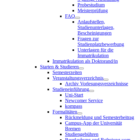
Probestudium
Meisterprüfung
FAQ
Anlaufstellen,
Studienunterlagen,
Bescheinigungen
Fragen zur
Studienplatzbewerbung
Unterlagen für die
Immatrikulation
Immatrikulation als Doktorand/in
Starten & Studieren
Semesterzeiten
Veranstaltungsverzeichnis
Archiv Vorlesungsverzeichnisse
Studieneinführung
Uni-Start
Newcomer Service
kompass
Formalitäten
Rückmeldung und Semesterbeitrag
Campus-App der Universität
Bremen
Studiengebühren
Beurlaubung und Befreiung vom