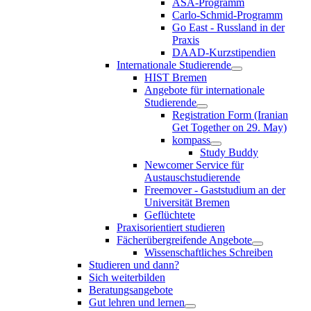
ASA-Programm
Carlo-Schmid-Programm
Go East - Russland in der
Praxis
DAAD-Kurzstipendien
Internationale Studierende
HIST Bremen
Angebote für internationale
Studierende
Registration Form (Iranian
Get Together on 29. May)
kompass
Study Buddy
Newcomer Service für
Austauschstudierende
Freemover - Gaststudium an der
Universität Bremen
Geflüchtete
Praxisorientiert studieren
Fächerübergreifende Angebote
Wissenschaftliches Schreiben
Studieren und dann?
Sich weiterbilden
Beratungsangebote
Gut lehren und lernen