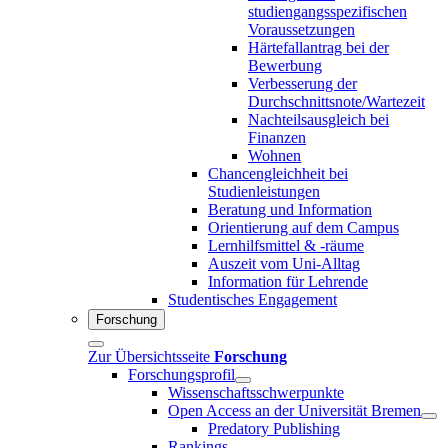
studiengangsspezifischen
Voraussetzungen
Härtefallantrag bei der
Bewerbung
Verbesserung der
Durchschnittsnote/Wartezeit
Nachteilsausgleich bei
Finanzen
Wohnen
Chancengleichheit bei
Studienleistungen
Beratung und Information
Orientierung auf dem Campus
Lernhilfsmittel & -räume
Auszeit vom Uni-Alltag
Information für Lehrende
Studentisches Engagement
Forschung
Zur Übersichtsseite
Forschung
Forschungsprofil
Wissenschaftsschwerpunkte
Open Access an der Universität Bremen
Predatory Publishing
Rankings