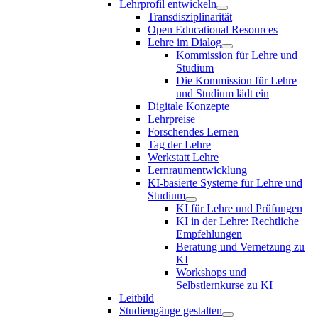
Lehrprofil entwickeln
Transdisziplinarität
Open Educational Resources
Lehre im Dialog
Kommission für Lehre und
Studium
Die Kommission für Lehre
und Studium lädt ein
Digitale Konzepte
Lehrpreise
Forschendes Lernen
Tag der Lehre
Werkstatt Lehre
Lernraumentwicklung
KI-basierte Systeme für Lehre und
Studium
KI für Lehre und Prüfungen
KI in der Lehre: Rechtliche
Empfehlungen
Beratung und Vernetzung zu
KI
Workshops und
Selbstlernkurse zu KI
Leitbild
Studiengänge gestalten