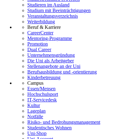
Studieren im Ausland
Studium mit Beeinträchtigungen
Veranstaltungsverzeichnis
Weiterbildung
Beruf & Karriere
CareerCenter
Mentoring-Programme
Promotion
Dual Career
Unternehmensgründung
Die Uni als Arbeitgeber
Stellenangebote an der Uni
Berufsausbildung und -orientierung
Kinderbetreuung
Campus
Essen/Mensen
Hochschulsport
IT-Servicedesk
Kultur
Lageplan
Notfälle
Risiko- und Bedrohungsmanagement
Studentisches Wohnen
Uni-Shop
Uni-Account