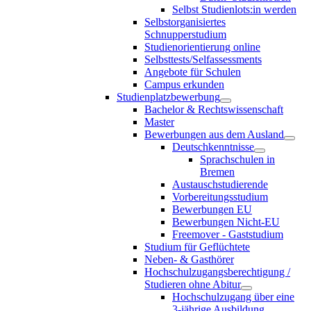
Selbst Studienlots:in werden
Selbstorganisiertes
Schnupperstudium
Studienorientierung online
Selbsttests/Selfassessments
Angebote für Schulen
Campus erkunden
Studienplatzbewerbung
Bachelor & Rechtswissenschaft
Master
Bewerbungen aus dem Ausland
Deutschkenntnisse
Sprachschulen in
Bremen
Austauschstudierende
Vorbereitungsstudium
Bewerbungen EU
Bewerbungen Nicht-EU
Freemover - Gaststudium
Studium für Geflüchtete
Neben- & Gasthörer
Hochschulzugangsberechtigung /
Studieren ohne Abitur
Hochschulzugang über eine
3-jährige Ausbildung