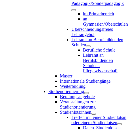
Pädagogik/Sonderpädagogik
im Primarbereich
an
Gymnasien/Oberschulen
Überschneidungsfreies
Lehrangebot
Lehramt an Berufsbildenden
Schulen
Berufliche Schule
Lehramt an
Berufsbildenden
Schulen -
Pflegewissenschaft
Master
Internationale Studiengänge
Weiterbildung
Studienorientierung
Beratungsangebote
Veranstaltungen zur
Studienorientierung
Studienlots:innen
Treffen mit einer Studienlotsin
oder einem Studienlotsen
Daten_Studienlotsen