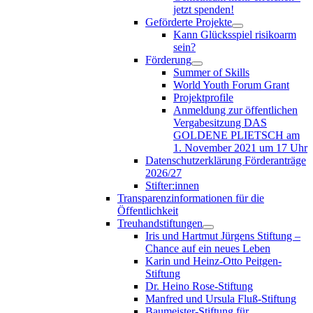
jetzt spenden!
Geförderte Projekte
Kann Glücksspiel risikoarm
sein?
Förderung
Summer of Skills
World Youth Forum Grant
Projektprofile
Anmeldung zur öffentlichen
Vergabesitzung DAS
GOLDENE PLIETSCH am
1. November 2021 um 17 Uhr
Datenschutzerklärung Förderanträge
2026/27
Stifter:innen
Transparenzinformationen für die
Öffentlichkeit
Treuhandstiftungen
Iris und Hartmut Jürgens Stiftung –
Chance auf ein neues Leben
Karin und Heinz-Otto Peitgen-
Stiftung
Dr. Heino Rose-Stiftung
Manfred und Ursula Fluß-Stiftung
Baumeister-Stiftung für