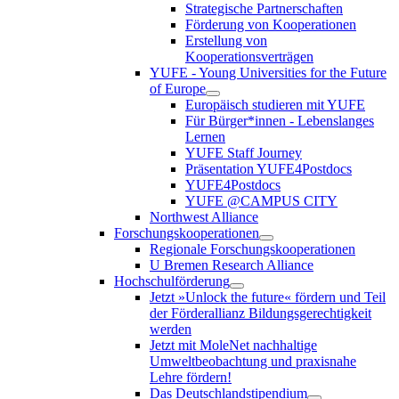
Strategische Partnerschaften
Förderung von Kooperationen
Erstellung von
Kooperationsverträgen
YUFE - Young Universities for the Future
of Europe
Europäisch studieren mit YUFE
Für Bürger*innen - Lebenslanges
Lernen
YUFE Staff Journey
Präsentation YUFE4Postdocs
YUFE4Postdocs
YUFE @CAMPUS CITY
Northwest Alliance
Forschungskooperationen
Regionale Forschungskooperationen
U Bremen Research Alliance
Hochschulförderung
Jetzt »Unlock the future« fördern und Teil
der Förderallianz Bildungsgerechtigkeit
werden
Jetzt mit MoleNet nachhaltige
Umweltbeobachtung und praxisnahe
Lehre fördern!
Das Deutschlandstipendium