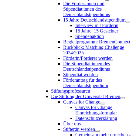
Die Förder:innen und
Stipendiat:innen des
Deutschlandstipendiums
15 Jahre Deutschlandstipendium
Interview mit Förderin
15 Jahre, 15 Gesichter
Spendenaktion
Begleitprogramm: BremenConnect
Rückblick: Matching Challenge
2024/2025
Förderin/Förderer werden
Die Stipendiat:innen des
Deutschlandstipendiums
Stipendiat werden
Förderantrag für das
Deutschlandstipendium
Stiftungsprofessuren
Die Stiftung der Universität Bremen
Canvas for Change
Canvas for Change
Einreichungsformular
Datenschutzerklärung
Über uns
Stifter:in werden
Gemeinsam mehr erreichen -