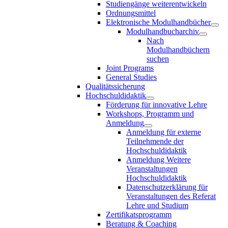
Studiengänge weiterentwickeln
Ordnungsmittel
Elektronische Modulhandbücher
Modulhandbucharchiv
Nach
Modulhandbüchern
suchen
Joint Programs
General Studies
Qualitätssicherung
Hochschuldidaktik
Förderung für innovative Lehre
Workshops, Programm und
Anmeldung
Anmeldung für externe
Teilnehmende der
Hochschuldidaktik
Anmeldung Weitere
Veranstaltungen
Hochschuldidaktik
Datenschutzerklärung für
Veranstaltungen des Referat
Lehre und Studium
Zertifikatsprogramm
Beratung & Coaching