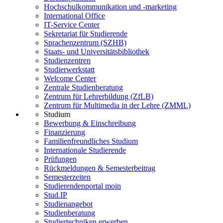
Hochschulkommunikation und -marketing
International Office
IT-Service Center
Sekretariat für Studierende
Sprachenzentrum (SZHB)
Staats- und Universitätsbibliothek
Studienzentren
Studierwerkstatt
Welcome Center
Zentrale Studienberatung
Zentrum für Lehrerbildung (ZfLB)
Zentrum für Multimedia in der Lehre (ZMML)
Studium
Bewerbung & Einschreibung
Finanzierung
Familienfreundliches Studium
Internationale Studierende
Prüfungen
Rückmeldungen & Semesterbeitrag
Semesterzeiten
Studierendenportal moin
Stud.IP
Studienangebot
Studienberatung
Studiertechniken erwerben