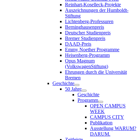
Reinhart-Koselleck-Projekte
Auszeichnungen der Humboldt-
Stiftung
Lichtenberg-Professuren
Berninghausenpreis
Deutscher Studienpreis
Bremer Studienpreis
DAAD-Preis
Emmy Noether Programme
Heisenberg-Programm
Opus Magnum
(VolkswagenStiftung)
Ehrungen durch die Universität
Bremen
Geschichte
50 Jahre
Geschichte
Programm
OPEN CAMPUS
WEEK
CAMPUS CITY
Publikation
Ausstellung WARUM?
DARUM.
Zeitleiste