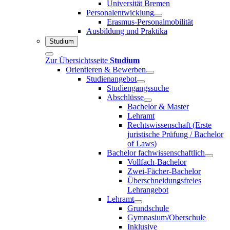
Universität Bremen
Personalentwicklung
Erasmus-Personalmobilität
Ausbildung und Praktika
Studium
Zur Übersichtsseite
Studium
Orientieren & Bewerben
Studienangebot
Studiengangssuche
Abschlüsse
Bachelor & Master
Lehramt
Rechtswissenschaft (Erste
juristische Prüfung / Bachelor
of Laws)
Bachelor fachwissenschaftlich
Vollfach-Bachelor
Zwei-Fächer-Bachelor
Überschneidungsfreies
Lehrangebot
Lehramt
Grundschule
Gymnasium/Oberschule
Inklusive