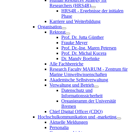
Human Resources Strategy for
Researchers (HRS4R)
HRS4R - Ergebnisse der initialen
Phase
Karriere und Weiterbildung
Organisation
Rektorat
Prof. Dr. Jutta Günther
Frauke Meyer
Prof. Dr.-Ing. Maren Petersen
Prof. Dr. Michal Kucera
Dr. Mandy Boehnke
Alle Fachbereiche
Research Faculty MARUM - Zentrum für
Marine Umweltwissenschaften
Akademische Selbstverwaltung
Verwaltung und Betrieb
Datenschutz und
Informationssicherheit
Organigramm der Universität
Bremen
Chief Digital Officer (CDO)
Hochschulkommunikation und -marketing
Aktuelle Meldungen
Personalia