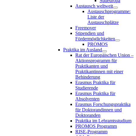
Südeuropa
Austausch weltweit
Austauschprogramme:
Liste der
Austauschplätze
Freemover
Stipendien und
Fördermöglichkeiten
PROMOS
Praktika im Ausland
Rat der Europäischen Union –
Aktionsprogramm für
Praktikanten und
Praktikantinnen mit einer
Behinderung
Erasmus Praktika für
Studierende
Erasmus Praktika für
Absolventen
Erasmus Forschungspraktika
für Doktorandinnen und
Doktoranden
Praktika im Lehramtsstudium
PROMOS Programm
RISE-Programm