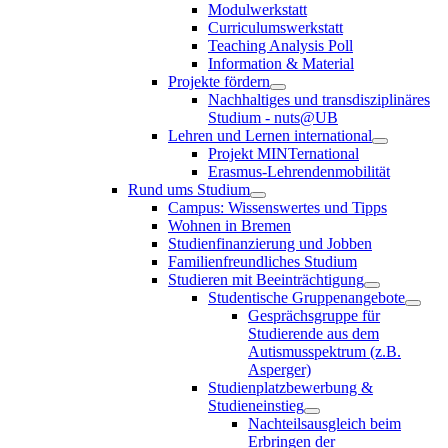
Modulwerkstatt
Curriculumswerkstatt
Teaching Analysis Poll
Information & Material
Projekte fördern
Nachhaltiges und transdisziplinäres
Studium - nuts@UB
Lehren und Lernen international
Projekt MINTernational
Erasmus-Lehrendenmobilität
Rund ums Studium
Campus: Wissenswertes und Tipps
Wohnen in Bremen
Studienfinanzierung und Jobben
Familienfreundliches Studium
Studieren mit Beeinträchtigung
Studentische Gruppenangebote
Gesprächsgruppe für
Studierende aus dem
Autismusspektrum (z.B.
Asperger)
Studienplatzbewerbung &
Studieneinstieg
Nachteilsausgleich beim
Erbringen der