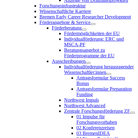
Anzeige von Drittmittelprojekten
Forschungsinfrastruktur
Wissenschaftliche Karriere
Bremen Early Career Researcher Development
Förderangebote & Service
Förderberatung
Fördermöglichkeiten der EU
Individualförderung: ERC und
MSCA-PF
Beratungsangebot zu
Förderprogramme der EU
Ausschreibungen
Individualförderung herausragender
Wissenschaftler:innen
Antragsformular Success
Bonus
Antragsformular Preparation
Funding
Northwest Impuls
Northwest Advanced
Zentrale Forschungsförderung ZF
01 Impulse für
Forschungsvorhaben
02 Konferenzreisen
03 BremenIDEA