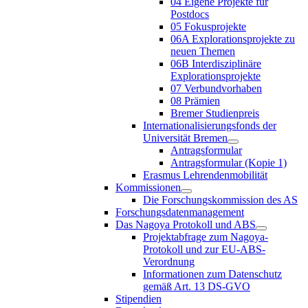
04 Eigene Projekte für
Postdocs
05 Fokusprojekte
06A Explorationsprojekte zu
neuen Themen
06B Interdisziplinäre
Explorationsprojekte
07 Verbundvorhaben
08 Prämien
Bremer Studienpreis
Internationalisierungsfonds der
Universität Bremen
Antragsformular
Antragsformular (Kopie 1)
Erasmus Lehrendenmobilität
Kommissionen
Die Forschungskommission des AS
Forschungsdatenmanagement
Das Nagoya Protokoll und ABS
Projektabfrage zum Nagoya-
Protokoll und zur EU-ABS-
Verordnung
Informationen zum Datenschutz
gemäß Art. 13 DS-GVO
Stipendien