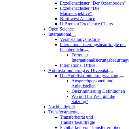
Exzellenzcluster "Der Ozeanboden"
Exzellenzcluster “Die
Marsperspektive”
Northwest Alliance
U Bremen Excellence Chairs
Open Science
International
Veranstaltungshistorie
Internationalisierungsbeauftragte der
Fachbereiche
Formular
Internationalisierungsbeauftragt
International Office
Antidiskriminierung & Diversität
Die Antidiskriminierungssatzung
Ansprechpersonen und
Anlaufstellen
Diskriminierung Definitionen
Wo und für Wen gilt die
Satzung?
Nachhaltigkeit
Transferstrategie
Transferbeirat und
Transferbeauftragte
Sichtbarkeit von Transfer erhöhen