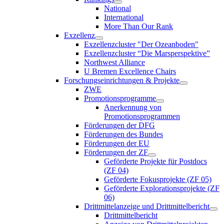
National
International
More Than Our Rank
Exzellenz
Exzellenzcluster "Der Ozeanboden"
Exzellenzcluster “Die Marsperspektive”
Northwest Alliance
U Bremen Excellence Chairs
Forschungseinrichtungen & Projekte
ZWE
Promotionsprogramme
Anerkennung von
Promotionsprogrammen
Förderungen der DFG
Förderungen des Bundes
Förderungen der EU
Förderungen der ZF
Geförderte Projekte für Postdocs
(ZF 04)
Geförderte Fokusprojekte (ZF 05)
Geförderte Explorationsprojekte (ZF
06)
Drittmittelanzeige und Drittmittelbericht
Drittmittelbericht