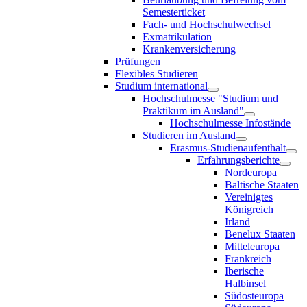
Semesterticket
Fach- und Hochschulwechsel
Exmatrikulation
Krankenversicherung
Prüfungen
Flexibles Studieren
Studium international
Hochschulmesse "Studium und
Praktikum im Ausland"
Hochschulmesse Infostände
Studieren im Ausland
Erasmus-Studienaufenthalt
Erfahrungsberichte
Nordeuropa
Baltische Staaten
Vereinigtes
Königreich
Irland
Benelux Staaten
Mitteleuropa
Frankreich
Iberische
Halbinsel
Südosteuropa