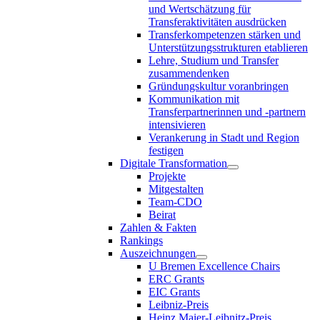
und Wertschätzung für
Transferaktivitäten ausdrücken
Transferkompetenzen stärken und
Unterstützungsstrukturen etablieren
Lehre, Studium und Transfer
zusammendenken
Gründungskultur voranbringen
Kommunikation mit
Transferpartnerinnen und -partnern
intensivieren
Verankerung in Stadt und Region
festigen
Digitale Transformation
Projekte
Mitgestalten
Team-CDO
Beirat
Zahlen & Fakten
Rankings
Auszeichnungen
U Bremen Excellence Chairs
ERC Grants
EIC Grants
Leibniz-Preis
Heinz Maier-Leibnitz-Preis