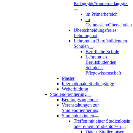
Pädagogik/Sonderpädagogik
im Primarbereich
an
Gymnasien/Oberschulen
Überschneidungsfreies
Lehrangebot
Lehramt an Berufsbildenden
Schulen
Berufliche Schule
Lehramt an
Berufsbildenden
Schulen -
Pflegewissenschaft
Master
Internationale Studiengänge
Weiterbildung
Studienorientierung
Beratungsangebote
Veranstaltungen zur
Studienorientierung
Studienlots:innen
Treffen mit einer Studienlotsin
oder einem Studienlotsen
Daten_Studienlotsen