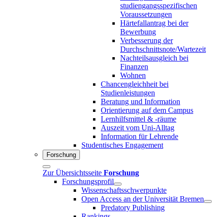
studiengangsspezifischen
Voraussetzungen
Härtefallantrag bei der
Bewerbung
Verbesserung der
Durchschnittsnote/Wartezeit
Nachteilsausgleich bei
Finanzen
Wohnen
Chancengleichheit bei
Studienleistungen
Beratung und Information
Orientierung auf dem Campus
Lernhilfsmittel & -räume
Auszeit vom Uni-Alltag
Information für Lehrende
Studentisches Engagement
Forschung
Zur Übersichtsseite
Forschung
Forschungsprofil
Wissenschaftsschwerpunkte
Open Access an der Universität Bremen
Predatory Publishing
Rankings