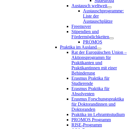
Südeuropa
Austausch weltweit
Austauschprogramme:
Liste der
Austauschplätze
Freemover
Stipendien und
Fördermöglichkeiten
PROMOS
Praktika im Ausland
Rat der Europäischen Union –
Aktionsprogramm für
Praktikanten und
Praktikantinnen mit einer
Behinderung
Erasmus Praktika für
Studierende
Erasmus Praktika für
Absolventen
Erasmus Forschungspraktika
für Doktorandinnen und
Doktoranden
Praktika im Lehramtsstudium
PROMOS Programm
RISE-Programm