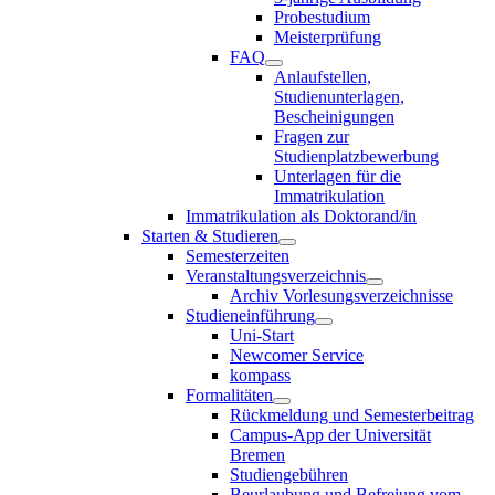
Probestudium
Meisterprüfung
FAQ
Anlaufstellen,
Studienunterlagen,
Bescheinigungen
Fragen zur
Studienplatzbewerbung
Unterlagen für die
Immatrikulation
Immatrikulation als Doktorand/in
Starten & Studieren
Semesterzeiten
Veranstaltungsverzeichnis
Archiv Vorlesungsverzeichnisse
Studieneinführung
Uni-Start
Newcomer Service
kompass
Formalitäten
Rückmeldung und Semesterbeitrag
Campus-App der Universität
Bremen
Studiengebühren
Beurlaubung und Befreiung vom