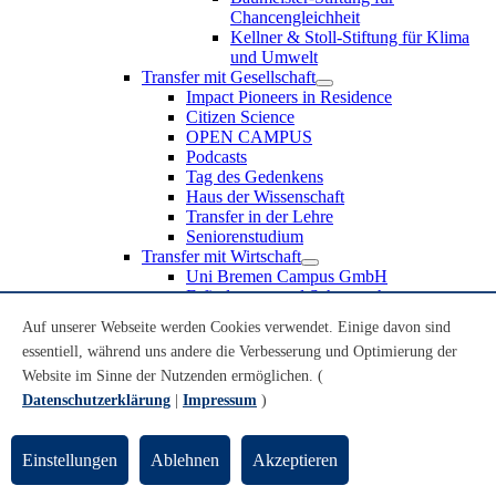
Chancengleichheit
Kellner & Stoll-Stiftung für Klima
und Umwelt
Transfer mit Gesellschaft
Impact Pioneers in Residence
Citizen Science
OPEN CAMPUS
Podcasts
Tag des Gedenkens
Haus der Wissenschaft
Transfer in der Lehre
Seniorenstudium
Transfer mit Wirtschaft
Uni Bremen Campus GmbH
Erfindungen und Schutzrechte
Partnerschaften und Beteiligungen
Auf unserer Webseite werden Cookies verwendet. Einige davon sind
Recruiting an der Universität Bremen
essentiell, während uns andere die Verbesserung und Optimierung der
Weiterbildung an der Universität Bremen
Transfer mit Schule
Website im Sinne der Nutzenden ermöglichen. (
Schülerinnen und Schüler
Datenschutzerklärung
|
Impressum
)
MINT-Schnupperstudium
Schulklassen
Lehrkräfte
Einstellungen
Ablehnen
Akzeptieren
Gründungsunterstützung
UniTransfer - Servicestelle für Transferaktivitäten