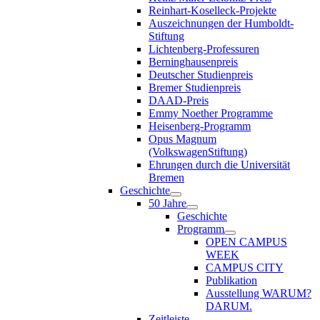
Reinhart-Koselleck-Projekte
Auszeichnungen der Humboldt-
Stiftung
Lichtenberg-Professuren
Berninghausenpreis
Deutscher Studienpreis
Bremer Studienpreis
DAAD-Preis
Emmy Noether Programme
Heisenberg-Programm
Opus Magnum
(VolkswagenStiftung)
Ehrungen durch die Universität
Bremen
Geschichte
50 Jahre
Geschichte
Programm
OPEN CAMPUS
WEEK
CAMPUS CITY
Publikation
Ausstellung WARUM?
DARUM.
Zeitleiste