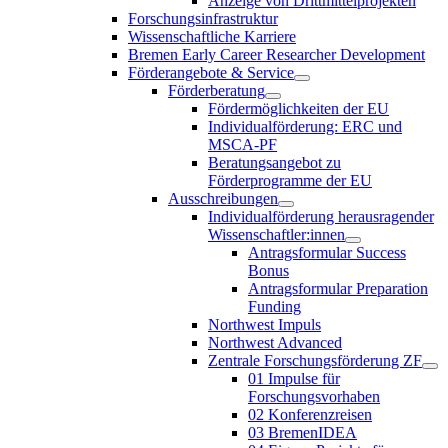
Anzeige von Drittmittelprojekten
Forschungsinfrastruktur
Wissenschaftliche Karriere
Bremen Early Career Researcher Development
Förderangebote & Service
Förderberatung
Fördermöglichkeiten der EU
Individualförderung: ERC und
MSCA-PF
Beratungsangebot zu
Förderprogramme der EU
Ausschreibungen
Individualförderung herausragender
Wissenschaftler:innen
Antragsformular Success
Bonus
Antragsformular Preparation
Funding
Northwest Impuls
Northwest Advanced
Zentrale Forschungsförderung ZF
01 Impulse für
Forschungsvorhaben
02 Konferenzreisen
03 BremenIDEA