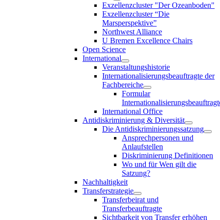
Exzellenzcluster "Der Ozeanboden"
Exzellenzcluster “Die
Marsperspektive”
Northwest Alliance
U Bremen Excellence Chairs
Open Science
International
Veranstaltungshistorie
Internationalisierungsbeauftragte der
Fachbereiche
Formular
Internationalisierungsbeauftragt
International Office
Antidiskriminierung & Diversität
Die Antidiskriminierungssatzung
Ansprechpersonen und
Anlaufstellen
Diskriminierung Definitionen
Wo und für Wen gilt die
Satzung?
Nachhaltigkeit
Transferstrategie
Transferbeirat und
Transferbeauftragte
Sichtbarkeit von Transfer erhöhen