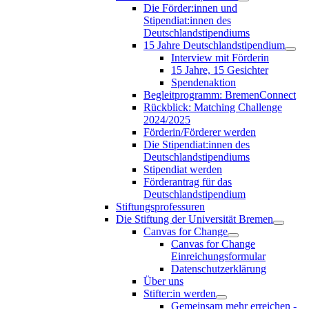
Die Förder:innen und
Stipendiat:innen des
Deutschlandstipendiums
15 Jahre Deutschlandstipendium
Interview mit Förderin
15 Jahre, 15 Gesichter
Spendenaktion
Begleitprogramm: BremenConnect
Rückblick: Matching Challenge
2024/2025
Förderin/Förderer werden
Die Stipendiat:innen des
Deutschlandstipendiums
Stipendiat werden
Förderantrag für das
Deutschlandstipendium
Stiftungsprofessuren
Die Stiftung der Universität Bremen
Canvas for Change
Canvas for Change
Einreichungsformular
Datenschutzerklärung
Über uns
Stifter:in werden
Gemeinsam mehr erreichen -