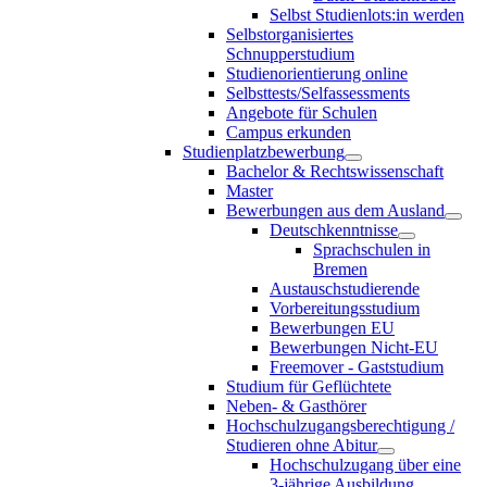
Selbst Studienlots:in werden
Selbstorganisiertes
Schnupperstudium
Studienorientierung online
Selbsttests/Selfassessments
Angebote für Schulen
Campus erkunden
Studienplatzbewerbung
Bachelor & Rechtswissenschaft
Master
Bewerbungen aus dem Ausland
Deutschkenntnisse
Sprachschulen in
Bremen
Austauschstudierende
Vorbereitungsstudium
Bewerbungen EU
Bewerbungen Nicht-EU
Freemover - Gaststudium
Studium für Geflüchtete
Neben- & Gasthörer
Hochschulzugangsberechtigung /
Studieren ohne Abitur
Hochschulzugang über eine
3-jährige Ausbildung