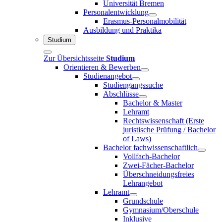
Universität Bremen
Personalentwicklung
Erasmus-Personalmobilität
Ausbildung und Praktika
Studium
Zur Übersichtsseite
Studium
Orientieren & Bewerben
Studienangebot
Studiengangssuche
Abschlüsse
Bachelor & Master
Lehramt
Rechtswissenschaft (Erste
juristische Prüfung / Bachelor
of Laws)
Bachelor fachwissenschaftlich
Vollfach-Bachelor
Zwei-Fächer-Bachelor
Überschneidungsfreies
Lehrangebot
Lehramt
Grundschule
Gymnasium/Oberschule
Inklusive