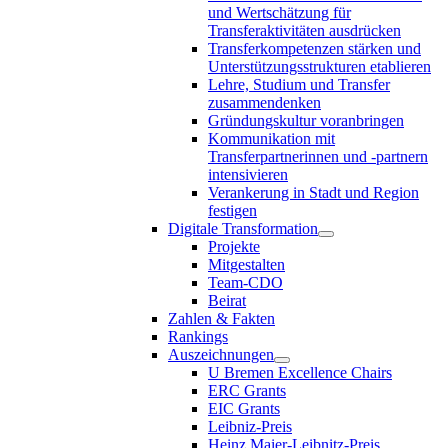
und Wertschätzung für
Transferaktivitäten ausdrücken
Transferkompetenzen stärken und
Unterstützungsstrukturen etablieren
Lehre, Studium und Transfer
zusammendenken
Gründungskultur voranbringen
Kommunikation mit
Transferpartnerinnen und -partnern
intensivieren
Verankerung in Stadt und Region
festigen
Digitale Transformation
Projekte
Mitgestalten
Team-CDO
Beirat
Zahlen & Fakten
Rankings
Auszeichnungen
U Bremen Excellence Chairs
ERC Grants
EIC Grants
Leibniz-Preis
Heinz Maier-Leibnitz-Preis