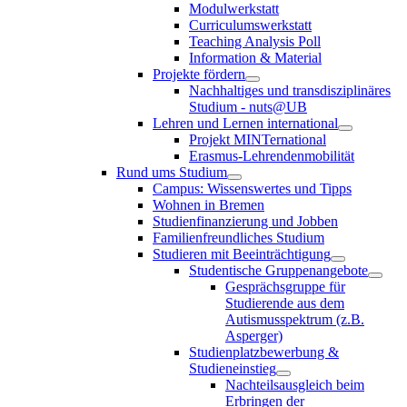
Modulwerkstatt
Curriculumswerkstatt
Teaching Analysis Poll
Information & Material
Projekte fördern
Nachhaltiges und transdisziplinäres
Studium - nuts@UB
Lehren und Lernen international
Projekt MINTernational
Erasmus-Lehrendenmobilität
Rund ums Studium
Campus: Wissenswertes und Tipps
Wohnen in Bremen
Studienfinanzierung und Jobben
Familienfreundliches Studium
Studieren mit Beeinträchtigung
Studentische Gruppenangebote
Gesprächsgruppe für
Studierende aus dem
Autismusspektrum (z.B.
Asperger)
Studienplatzbewerbung &
Studieneinstieg
Nachteilsausgleich beim
Erbringen der