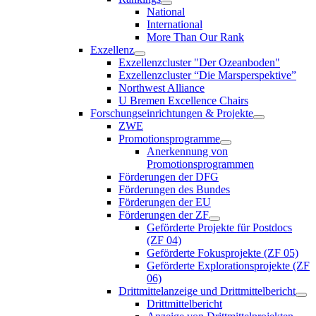
National
International
More Than Our Rank
Exzellenz
Exzellenzcluster "Der Ozeanboden"
Exzellenzcluster “Die Marsperspektive”
Northwest Alliance
U Bremen Excellence Chairs
Forschungseinrichtungen & Projekte
ZWE
Promotionsprogramme
Anerkennung von
Promotionsprogrammen
Förderungen der DFG
Förderungen des Bundes
Förderungen der EU
Förderungen der ZF
Geförderte Projekte für Postdocs
(ZF 04)
Geförderte Fokusprojekte (ZF 05)
Geförderte Explorationsprojekte (ZF
06)
Drittmittelanzeige und Drittmittelbericht
Drittmittelbericht