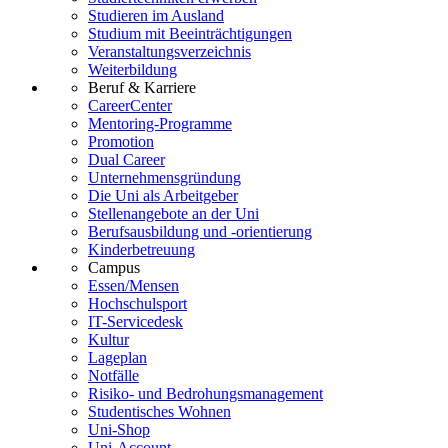
Studieren im Ausland
Studium mit Beeinträchtigungen
Veranstaltungsverzeichnis
Weiterbildung
Beruf & Karriere
CareerCenter
Mentoring-Programme
Promotion
Dual Career
Unternehmensgründung
Die Uni als Arbeitgeber
Stellenangebote an der Uni
Berufsausbildung und -orientierung
Kinderbetreuung
Campus
Essen/Mensen
Hochschulsport
IT-Servicedesk
Kultur
Lageplan
Notfälle
Risiko- und Bedrohungsmanagement
Studentisches Wohnen
Uni-Shop
Uni-Account