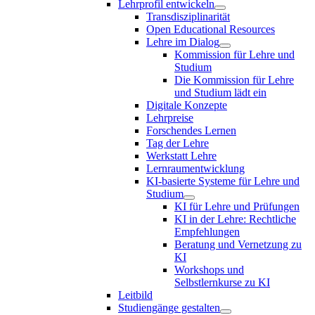
Lehrprofil entwickeln
Transdisziplinarität
Open Educational Resources
Lehre im Dialog
Kommission für Lehre und
Studium
Die Kommission für Lehre
und Studium lädt ein
Digitale Konzepte
Lehrpreise
Forschendes Lernen
Tag der Lehre
Werkstatt Lehre
Lernraumentwicklung
KI-basierte Systeme für Lehre und
Studium
KI für Lehre und Prüfungen
KI in der Lehre: Rechtliche
Empfehlungen
Beratung und Vernetzung zu
KI
Workshops und
Selbstlernkurse zu KI
Leitbild
Studiengänge gestalten