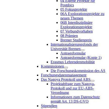
04 Eigene Projekte für
Postdocs
05 Fokusprojekte
06A Explorationsprojekte zu
neuen Themen
06B Interdisziplinäre
Explorationsprojekte
07 Verbundvorhaben
08 Prämien
Bremer Studienpreis
Internationalisierungsfonds der
Universität Bremen
Antragsformular
Antragsformular (Kopie 1)
Erasmus Lehrendenmobilität
Kommissionen
Die Forschungskommission des AS
Forschungsdatenmanagement
Das Nagoya Protokoll und ABS
Projektabfrage zum Nagoya-
Protokoll und zur EU-ABS-
Verordnung
Informationen zum Datenschutz
gemäß Art. 13 DS-GVO
Stipendien