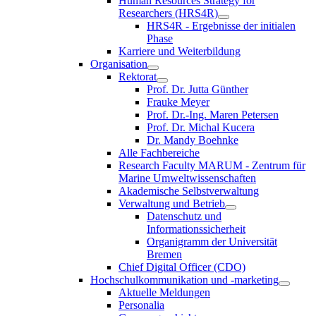
Human Resources Strategy for
Researchers (HRS4R)
HRS4R - Ergebnisse der initialen
Phase
Karriere und Weiterbildung
Organisation
Rektorat
Prof. Dr. Jutta Günther
Frauke Meyer
Prof. Dr.-Ing. Maren Petersen
Prof. Dr. Michal Kucera
Dr. Mandy Boehnke
Alle Fachbereiche
Research Faculty MARUM - Zentrum für
Marine Umweltwissenschaften
Akademische Selbstverwaltung
Verwaltung und Betrieb
Datenschutz und
Informationssicherheit
Organigramm der Universität
Bremen
Chief Digital Officer (CDO)
Hochschulkommunikation und -marketing
Aktuelle Meldungen
Personalia