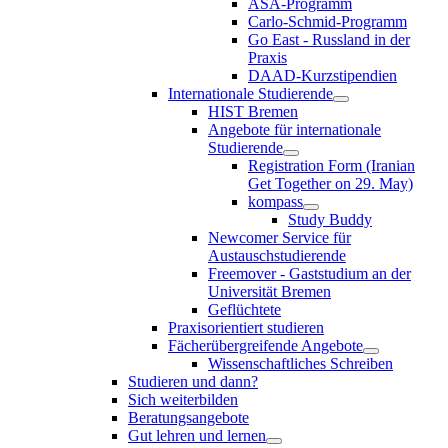
ASA-Programm
Carlo-Schmid-Programm
Go East - Russland in der
Praxis
DAAD-Kurzstipendien
Internationale Studierende
HIST Bremen
Angebote für internationale
Studierende
Registration Form (Iranian
Get Together on 29. May)
kompass
Study Buddy
Newcomer Service für
Austauschstudierende
Freemover - Gaststudium an der
Universität Bremen
Geflüchtete
Praxisorientiert studieren
Fächerübergreifende Angebote
Wissenschaftliches Schreiben
Studieren und dann?
Sich weiterbilden
Beratungsangebote
Gut lehren und lernen