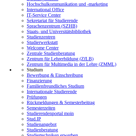
Hochschulkommunikation und -marketing
International Office
IT-Service Center
Sekretariat für Studierende
Sprachenzentrum (SZHB)
Staats- und Universitätsbibliothek
Studienzentren
Studierwerkstatt
Welcome Center
Zentrale Studienberatung
Zentrum für Lehrerbildung (ZfLB)
Zentrum für Multimedia in der Lehre (ZMML)
Studium
Bewerbung & Einschreibung
Finanzierung
Familienfreundliches Studium
Internationale Studierende
Prüfungen
Rückmeldungen & Semesterbeitrag
Semesterzeiten
Studierendenportal moin
Stud.IP
Studienangebot
Studienberatung
Studiertechniken erwerben