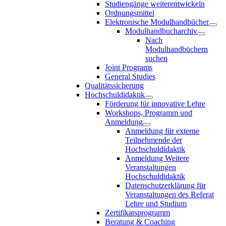
Studiengänge weiterentwickeln
Ordnungsmittel
Elektronische Modulhandbücher
Modulhandbucharchiv
Nach
Modulhandbüchern
suchen
Joint Programs
General Studies
Qualitätssicherung
Hochschuldidaktik
Förderung für innovative Lehre
Workshops, Programm und
Anmeldung
Anmeldung für externe
Teilnehmende der
Hochschuldidaktik
Anmeldung Weitere
Veranstaltungen
Hochschuldidaktik
Datenschutzerklärung für
Veranstaltungen des Referat
Lehre und Studium
Zertifikatsprogramm
Beratung & Coaching