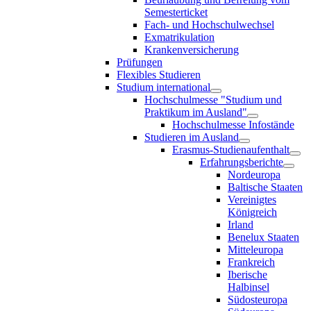
Semesterticket
Fach- und Hochschulwechsel
Exmatrikulation
Krankenversicherung
Prüfungen
Flexibles Studieren
Studium international
Hochschulmesse "Studium und
Praktikum im Ausland"
Hochschulmesse Infostände
Studieren im Ausland
Erasmus-Studienaufenthalt
Erfahrungsberichte
Nordeuropa
Baltische Staaten
Vereinigtes
Königreich
Irland
Benelux Staaten
Mitteleuropa
Frankreich
Iberische
Halbinsel
Südosteuropa