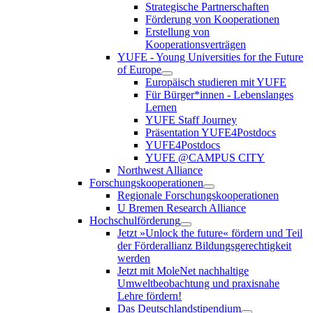
Strategische Partnerschaften
Förderung von Kooperationen
Erstellung von
Kooperationsverträgen
YUFE - Young Universities for the Future
of Europe
Europäisch studieren mit YUFE
Für Bürger*innen - Lebenslanges
Lernen
YUFE Staff Journey
Präsentation YUFE4Postdocs
YUFE4Postdocs
YUFE @CAMPUS CITY
Northwest Alliance
Forschungskooperationen
Regionale Forschungskooperationen
U Bremen Research Alliance
Hochschulförderung
Jetzt »Unlock the future« fördern und Teil
der Förderallianz Bildungsgerechtigkeit
werden
Jetzt mit MoleNet nachhaltige
Umweltbeobachtung und praxisnahe
Lehre fördern!
Das Deutschlandstipendium