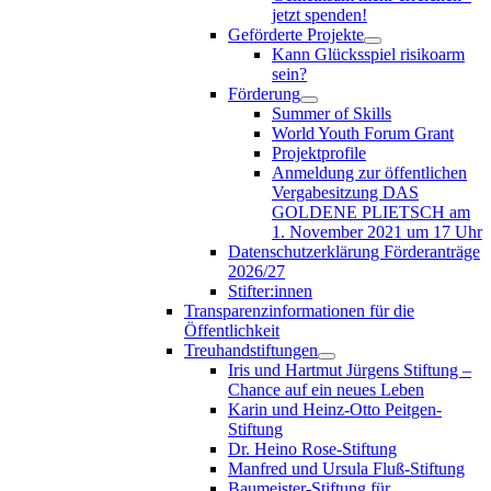
jetzt spenden!
Geförderte Projekte
Kann Glücksspiel risikoarm
sein?
Förderung
Summer of Skills
World Youth Forum Grant
Projektprofile
Anmeldung zur öffentlichen
Vergabesitzung DAS
GOLDENE PLIETSCH am
1. November 2021 um 17 Uhr
Datenschutzerklärung Förderanträge
2026/27
Stifter:innen
Transparenzinformationen für die
Öffentlichkeit
Treuhandstiftungen
Iris und Hartmut Jürgens Stiftung –
Chance auf ein neues Leben
Karin und Heinz-Otto Peitgen-
Stiftung
Dr. Heino Rose-Stiftung
Manfred und Ursula Fluß-Stiftung
Baumeister-Stiftung für