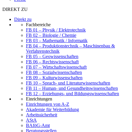
DIREKT ZU
Direkt zu
Fachbereiche
FB 01 – Physik / Elektrotechnik
FB 02 – Biologie / Chemie
FB 03 – Mathematik / Informatik
FB 04 – Produktionstechnik – Maschinenbau &
Verfahrenstechnik
FB 05 – Geowissenschaften
FB 06 – Rechtswissenschaft
FB 07 – Wirtschaftswissenschaft
FB 08 – Sozialwissenschaften
FB 09 – Kulturwissenschaften
FB 10 – Sprach- und Literaturwissenschaften
FB 11 – Human- und Gesundheitswissenschaften
FB 12 – Erziehungs- und Bildungswissenschaften
Einrichtungen
Einrichtungen von A-Z
Akademie für Weiterbildung
Arbeitssicherheit
AStA
BAföG-Amt
Beratungsstellen