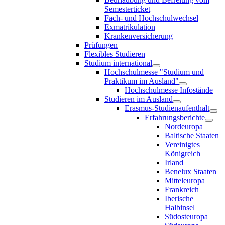
Semesterticket
Fach- und Hochschulwechsel
Exmatrikulation
Krankenversicherung
Prüfungen
Flexibles Studieren
Studium international
Hochschulmesse "Studium und
Praktikum im Ausland"
Hochschulmesse Infostände
Studieren im Ausland
Erasmus-Studienaufenthalt
Erfahrungsberichte
Nordeuropa
Baltische Staaten
Vereinigtes
Königreich
Irland
Benelux Staaten
Mitteleuropa
Frankreich
Iberische
Halbinsel
Südosteuropa