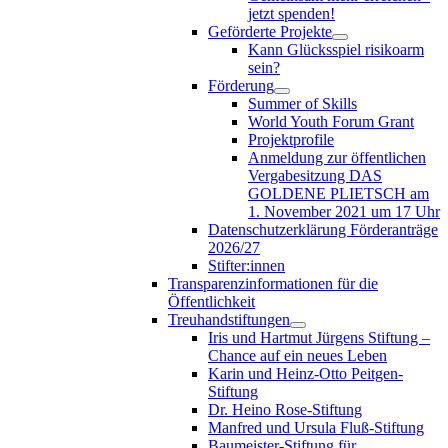
jetzt spenden!
Geförderte Projekte
Kann Glücksspiel risikoarm
sein?
Förderung
Summer of Skills
World Youth Forum Grant
Projektprofile
Anmeldung zur öffentlichen
Vergabesitzung DAS
GOLDENE PLIETSCH am
1. November 2021 um 17 Uhr
Datenschutzerklärung Förderanträge
2026/27
Stifter:innen
Transparenzinformationen für die
Öffentlichkeit
Treuhandstiftungen
Iris und Hartmut Jürgens Stiftung –
Chance auf ein neues Leben
Karin und Heinz-Otto Peitgen-
Stiftung
Dr. Heino Rose-Stiftung
Manfred und Ursula Fluß-Stiftung
Baumeister-Stiftung für