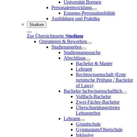
Universität Bremen
Personalentwicklung
Erasmus-Personalmobilität
Ausbildung und Praktika
Studium
Zur Übersichtsseite
Studium
Orientieren & Bewerben
Studienangebot
Studiengangssuche
Abschlüsse
Bachelor & Master
Lehramt
Rechtswissenschaft (Erste
juristische Prüfung / Bachelor
of Laws)
Bachelor fachwissenschaftlich
Vollfach-Bachelor
Zwei-Fächer-Bachelor
Überschneidungsfreies
Lehrangebot
Lehramt
Grundschule
Gymnasium/Oberschule
Inklusive