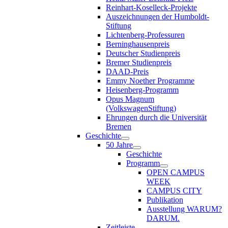
Reinhart-Koselleck-Projekte
Auszeichnungen der Humboldt-
Stiftung
Lichtenberg-Professuren
Berninghausenpreis
Deutscher Studienpreis
Bremer Studienpreis
DAAD-Preis
Emmy Noether Programme
Heisenberg-Programm
Opus Magnum
(VolkswagenStiftung)
Ehrungen durch die Universität
Bremen
Geschichte
50 Jahre
Geschichte
Programm
OPEN CAMPUS
WEEK
CAMPUS CITY
Publikation
Ausstellung WARUM?
DARUM.
Zeitleiste