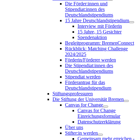
Die Förder:innen und
Stipendiat:innen des
Deutschlandstipendiums
15 Jahre Deutschlandstipendium
Interview mit Förderin
15 Jahre, 15 Gesichter
Spendenaktion
Begleitprogramm: BremenConnect
Rückblick: Matching Challenge
2024/2025
Förderin/Förderer werden
Die Stipendiat:innen des
Deutschlandstipendiums
Stipendiat werden
Förderantrag für das
Deutschlandstipendium
Stiftungsprofessuren
Die Stiftung der Universität Bremen
Canvas for Change
Canvas for Change
Einreichungsformular
Datenschutzerklärung
Über uns
Stifter:in werden
Gemeinsam mehr erreichen -