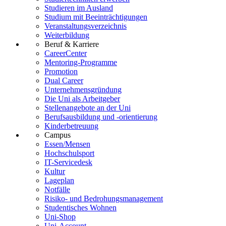
Studieren im Ausland
Studium mit Beeinträchtigungen
Veranstaltungsverzeichnis
Weiterbildung
Beruf & Karriere
CareerCenter
Mentoring-Programme
Promotion
Dual Career
Unternehmensgründung
Die Uni als Arbeitgeber
Stellenangebote an der Uni
Berufsausbildung und -orientierung
Kinderbetreuung
Campus
Essen/Mensen
Hochschulsport
IT-Servicedesk
Kultur
Lageplan
Notfälle
Risiko- und Bedrohungsmanagement
Studentisches Wohnen
Uni-Shop
Uni-Account