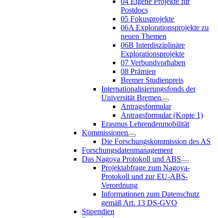
04 Eigene Projekte für
Postdocs
05 Fokusprojekte
06A Explorationsprojekte zu
neuen Themen
06B Interdisziplinäre
Explorationsprojekte
07 Verbundvorhaben
08 Prämien
Bremer Studienpreis
Internationalisierungsfonds der
Universität Bremen
Antragsformular
Antragsformular (Kopie 1)
Erasmus Lehrendenmobilität
Kommissionen
Die Forschungskommission des AS
Forschungsdatenmanagement
Das Nagoya Protokoll und ABS
Projektabfrage zum Nagoya-
Protokoll und zur EU-ABS-
Verordnung
Informationen zum Datenschutz
gemäß Art. 13 DS-GVO
Stipendien