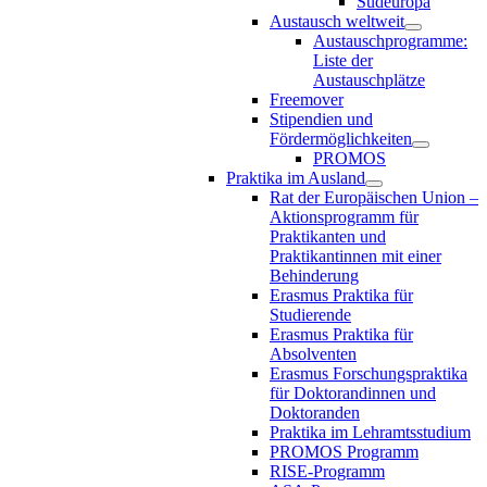
Südeuropa
Austausch weltweit
Austauschprogramme:
Liste der
Austauschplätze
Freemover
Stipendien und
Fördermöglichkeiten
PROMOS
Praktika im Ausland
Rat der Europäischen Union –
Aktionsprogramm für
Praktikanten und
Praktikantinnen mit einer
Behinderung
Erasmus Praktika für
Studierende
Erasmus Praktika für
Absolventen
Erasmus Forschungspraktika
für Doktorandinnen und
Doktoranden
Praktika im Lehramtsstudium
PROMOS Programm
RISE-Programm