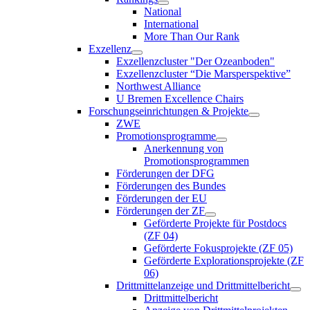
National
International
More Than Our Rank
Exzellenz
Exzellenzcluster "Der Ozeanboden"
Exzellenzcluster “Die Marsperspektive”
Northwest Alliance
U Bremen Excellence Chairs
Forschungseinrichtungen & Projekte
ZWE
Promotionsprogramme
Anerkennung von
Promotionsprogrammen
Förderungen der DFG
Förderungen des Bundes
Förderungen der EU
Förderungen der ZF
Geförderte Projekte für Postdocs
(ZF 04)
Geförderte Fokusprojekte (ZF 05)
Geförderte Explorationsprojekte (ZF
06)
Drittmittelanzeige und Drittmittelbericht
Drittmittelbericht