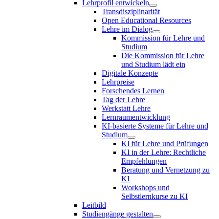
Lehrprofil entwickeln
Transdisziplinarität
Open Educational Resources
Lehre im Dialog
Kommission für Lehre und
Studium
Die Kommission für Lehre
und Studium lädt ein
Digitale Konzepte
Lehrpreise
Forschendes Lernen
Tag der Lehre
Werkstatt Lehre
Lernraumentwicklung
KI-basierte Systeme für Lehre und
Studium
KI für Lehre und Prüfungen
KI in der Lehre: Rechtliche
Empfehlungen
Beratung und Vernetzung zu
KI
Workshops und
Selbstlernkurse zu KI
Leitbild
Studiengänge gestalten