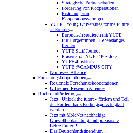
Strategische Partnerschaften
Förderung von Kooperationen
Erstellung von
Kooperationsverträgen
YUFE - Young Universities for the Future
of Europe
Europäisch studieren mit YUFE
Für Bürger*innen - Lebenslanges
Lernen
YUFE Staff Journey
Präsentation YUFE4Postdocs
YUFE4Postdocs
YUFE @CAMPUS CITY
Northwest Alliance
Forschungskooperationen
Regionale Forschungskooperationen
U Bremen Research Alliance
Hochschulförderung
Jetzt »Unlock the future« fördern und Teil
der Förderallianz Bildungsgerechtigkeit
werden
Jetzt mit MoleNet nachhaltige
Umweltbeobachtung und praxisnahe
Lehre fördern!
Das Deutschlandstipendium