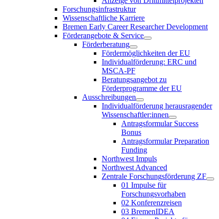
Anzeige von Drittmittelprojekten
Forschungsinfrastruktur
Wissenschaftliche Karriere
Bremen Early Career Researcher Development
Förderangebote & Service
Förderberatung
Fördermöglichkeiten der EU
Individualförderung: ERC und
MSCA-PF
Beratungsangebot zu
Förderprogramme der EU
Ausschreibungen
Individualförderung herausragender
Wissenschaftler:innen
Antragsformular Success
Bonus
Antragsformular Preparation
Funding
Northwest Impuls
Northwest Advanced
Zentrale Forschungsförderung ZF
01 Impulse für
Forschungsvorhaben
02 Konferenzreisen
03 BremenIDEA