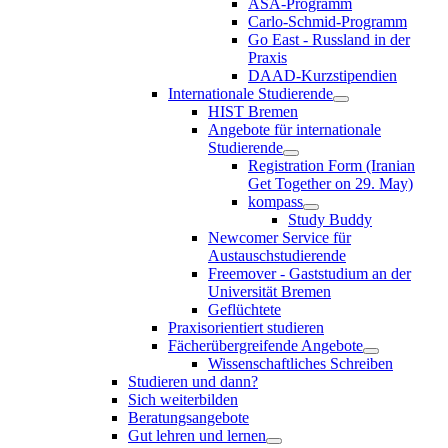
ASA-Programm
Carlo-Schmid-Programm
Go East - Russland in der
Praxis
DAAD-Kurzstipendien
Internationale Studierende
HIST Bremen
Angebote für internationale
Studierende
Registration Form (Iranian
Get Together on 29. May)
kompass
Study Buddy
Newcomer Service für
Austauschstudierende
Freemover - Gaststudium an der
Universität Bremen
Geflüchtete
Praxisorientiert studieren
Fächerübergreifende Angebote
Wissenschaftliches Schreiben
Studieren und dann?
Sich weiterbilden
Beratungsangebote
Gut lehren und lernen