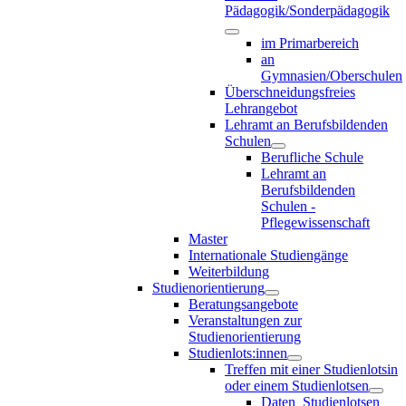
Pädagogik/Sonderpädagogik
im Primarbereich
an
Gymnasien/Oberschulen
Überschneidungsfreies
Lehrangebot
Lehramt an Berufsbildenden
Schulen
Berufliche Schule
Lehramt an
Berufsbildenden
Schulen -
Pflegewissenschaft
Master
Internationale Studiengänge
Weiterbildung
Studienorientierung
Beratungsangebote
Veranstaltungen zur
Studienorientierung
Studienlots:innen
Treffen mit einer Studienlotsin
oder einem Studienlotsen
Daten_Studienlotsen