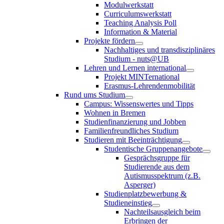
Modulwerkstatt
Curriculumswerkstatt
Teaching Analysis Poll
Information & Material
Projekte fördern
Nachhaltiges und transdisziplinäres
Studium - nuts@UB
Lehren und Lernen international
Projekt MINTernational
Erasmus-Lehrendenmobilität
Rund ums Studium
Campus: Wissenswertes und Tipps
Wohnen in Bremen
Studienfinanzierung und Jobben
Familienfreundliches Studium
Studieren mit Beeinträchtigung
Studentische Gruppenangebote
Gesprächsgruppe für
Studierende aus dem
Autismusspektrum (z.B.
Asperger)
Studienplatzbewerbung &
Studieneinstieg
Nachteilsausgleich beim
Erbringen der