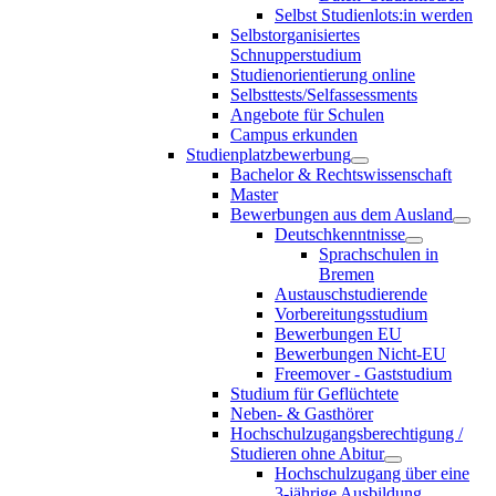
Selbst Studienlots:in werden
Selbstorganisiertes
Schnupperstudium
Studienorientierung online
Selbsttests/Selfassessments
Angebote für Schulen
Campus erkunden
Studienplatzbewerbung
Bachelor & Rechtswissenschaft
Master
Bewerbungen aus dem Ausland
Deutschkenntnisse
Sprachschulen in
Bremen
Austauschstudierende
Vorbereitungsstudium
Bewerbungen EU
Bewerbungen Nicht-EU
Freemover - Gaststudium
Studium für Geflüchtete
Neben- & Gasthörer
Hochschulzugangsberechtigung /
Studieren ohne Abitur
Hochschulzugang über eine
3-jährige Ausbildung