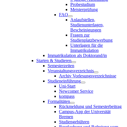
Probestudium
Meisterprüfung
FAQ
Anlaufstellen,
Studienunterlagen,
Bescheinigungen
Fragen zur
Studienplatzbewerbung
Unterlagen für die
Immatrikulation
Immatrikulation als Doktorand/in
Starten & Studieren
Semesterzeiten
Veranstaltungsverzeichnis
Archiv Vorlesungsverzeichnisse
Studieneinführung
Uni-Start
Newcomer Service
kompass
Formalitäten
Rückmeldung und Semesterbeitrag
Campus-App der Universität
Bremen
Studiengebühren
Beurlaubung und Befreiung vom