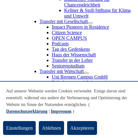
Chancengleichheit
Kellner & Stoll-Stiftung für Klima
und Umwelt
Transfer mit Gesellschaft
Impact Pioneers in Residence
Citizen Science
OPEN CAMPUS
Podcasts
Tag des Gedenkens
Haus der Wissenschaft
Transfer in der Lehre
Seniorenstudium
Transfer mit Wirtschaft
Uni Bremen Campus GmbH
Erfindungen und Schutzrechte
Partnerschaften und Beteiligungen
Auf unserer Webseite werden Cookies verwendet. Einige davon sind
Recruiting an der Universität Bremen
essentiell, während uns andere die Verbesserung und Optimierung der
Weiterbildung an der Universität Bremen
Transfer mit Schule
Website im Sinne der Nutzenden ermöglichen. (
Schülerinnen und Schüler
Datenschutzerklärung
|
Impressum
)
MINT-Schnupperstudium
Schulklassen
Lehrkräfte
Einstellungen
Ablehnen
Akzeptieren
Gründungsunterstützung
UniTransfer - Servicestelle für Transferaktivitäten