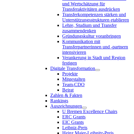
und Wertschätzung für
Transferaktivitäten ausdrücken
Transferkompetenzen stärken und
Unterstützungsstrukturen etablieren
Lehre, Studium und Transfer
zusammendenken
Gründungskultur voranbringen
Kommunikation mit
Transferpartnerinnen und -partnern
intensivieren
Verankerung in Stadt und Region
festigen
Digitale Transformation
Projekte
Mitgestalten
Team-CDO
Beirat
Zahlen & Fakten
Rankings
Auszeichnungen
U Bremen Excellence Chairs
ERC Grants
EIC Grants
Leibniz-Preis
Heinz Maier-Leibnitz-Preis