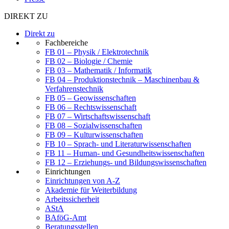
DIREKT ZU
Direkt zu
Fachbereiche
FB 01 – Physik / Elektrotechnik
FB 02 – Biologie / Chemie
FB 03 – Mathematik / Informatik
FB 04 – Produktionstechnik – Maschinenbau &
Verfahrenstechnik
FB 05 – Geowissenschaften
FB 06 – Rechtswissenschaft
FB 07 – Wirtschaftswissenschaft
FB 08 – Sozialwissenschaften
FB 09 – Kulturwissenschaften
FB 10 – Sprach- und Literaturwissenschaften
FB 11 – Human- und Gesundheitswissenschaften
FB 12 – Erziehungs- und Bildungswissenschaften
Einrichtungen
Einrichtungen von A-Z
Akademie für Weiterbildung
Arbeitssicherheit
AStA
BAföG-Amt
Beratungsstellen