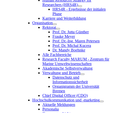
Human Resources Strategy for
Researchers (HRS4R)
HRS4R - Ergebnisse der initialen
Phase
Karriere und Weiterbildung
Organisation
Rektorat
Prof. Dr. Jutta Günther
Frauke Meyer
Prof. Dr.-Ing. Maren Petersen
Prof. Dr. Michal Kucera
Dr. Mandy Boehnke
Alle Fachbereiche
Research Faculty MARUM - Zentrum für
Marine Umweltwissenschaften
Akademische Selbstverwaltung
Verwaltung und Betrieb
Datenschutz und
Informationssicherheit
Organigramm der Universität
Bremen
Chief Digital Officer (CDO)
Hochschulkommunikation und -marketing
Aktuelle Meldungen
Personalia