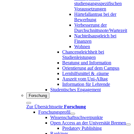
studiengangsspezifischen
Voraussetzungen
Härtefallantrag bei der
Bewerbung
Verbesserung der
Durchschnittsnote/Wartezeit
Nachteilsausgleich bei
Finanzen
Wohnen
Chancengleichheit bei
Studienleistungen
Beratung und Information
Orientierung auf dem Campus
Lernhilfsmittel & -räume
Auszeit vom Uni-Alltag
Information für Lehrende
Studentisches Engagement
Forschung
Zur Übersichtsseite
Forschung
Forschungsprofil
Wissenschaftsschwerpunkte
Open Access an der Universität Bremen
Predatory Publishing
Rankings