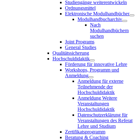
Studiengänge weiterentwickeln
Ordnungsmittel
Elektronische Modulhandbücher
Modulhandbucharchiv
Nach
Modulhandbüchern
suchen
Joint Programs
General Studies
Qualitätssicherung
Hochschuldidaktik
Förderung für innovative Lehre
Workshops, Programm und
Anmeldung
Anmeldung für externe
Teilnehmende der
Hochschuldidaktik
Anmeldung Weitere
Veranstaltungen
Hochschuldidaktik
Datenschutzerklärung für
Veranstaltungen des Referat
Lehre und Studium
Zertifikatsprogramm
Beratung & Coaching