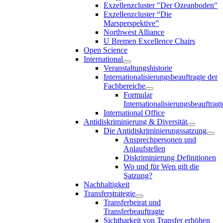
Exzellenzcluster "Der Ozeanboden"
Exzellenzcluster “Die
Marsperspektive”
Northwest Alliance
U Bremen Excellence Chairs
Open Science
International
Veranstaltungshistorie
Internationalisierungsbeauftragte der
Fachbereiche
Formular
Internationalisierungsbeauftragt
International Office
Antidiskriminierung & Diversität
Die Antidiskriminierungssatzung
Ansprechpersonen und
Anlaufstellen
Diskriminierung Definitionen
Wo und für Wen gilt die
Satzung?
Nachhaltigkeit
Transferstrategie
Transferbeirat und
Transferbeauftragte
Sichtbarkeit von Transfer erhöhen