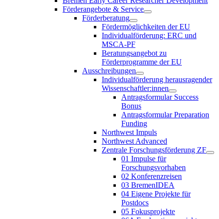
Bremen Early Career Researcher Development
Förderangebote & Service
Förderberatung
Fördermöglichkeiten der EU
Individualförderung: ERC und
MSCA-PF
Beratungsangebot zu
Förderprogramme der EU
Ausschreibungen
Individualförderung herausragender
Wissenschaftler:innen
Antragsformular Success
Bonus
Antragsformular Preparation
Funding
Northwest Impuls
Northwest Advanced
Zentrale Forschungsförderung ZF
01 Impulse für
Forschungsvorhaben
02 Konferenzreisen
03 BremenIDEA
04 Eigene Projekte für
Postdocs
05 Fokusprojekte