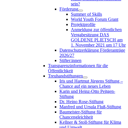
sein?
Förderung
Summer of Skills
World Youth Forum Grant
Projektprofile
Anmeldung zur öffentlichen
Vergabesitzung DAS
GOLDENE PLIETSCH am
1. November 2021 um 17 Uhr
Datenschutzerklärung Förderanträge
2026/27
Stifter:innen
Transparenzinformationen für die
Öffentlichkeit
Treuhandstiftungen
Iris und Hartmut Jürgens Stiftung –
Chance auf ein neues Leben
Karin und Heinz-Otto Peitgen-
Stiftung
Dr. Heino Rose-Stiftung
Manfred und Ursula Fluß-Stiftung
Baumeister-Stiftung für
Chancengleichheit
Kellner & Stoll-Stiftung für Klima
und Umwelt