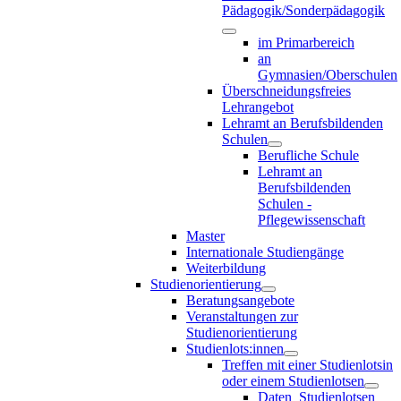
Pädagogik/Sonderpädagogik
im Primarbereich
an
Gymnasien/Oberschulen
Überschneidungsfreies
Lehrangebot
Lehramt an Berufsbildenden
Schulen
Berufliche Schule
Lehramt an
Berufsbildenden
Schulen -
Pflegewissenschaft
Master
Internationale Studiengänge
Weiterbildung
Studienorientierung
Beratungsangebote
Veranstaltungen zur
Studienorientierung
Studienlots:innen
Treffen mit einer Studienlotsin
oder einem Studienlotsen
Daten_Studienlotsen