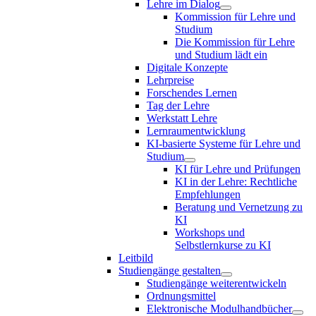
Lehre im Dialog
Kommission für Lehre und
Studium
Die Kommission für Lehre
und Studium lädt ein
Digitale Konzepte
Lehrpreise
Forschendes Lernen
Tag der Lehre
Werkstatt Lehre
Lernraumentwicklung
KI-basierte Systeme für Lehre und
Studium
KI für Lehre und Prüfungen
KI in der Lehre: Rechtliche
Empfehlungen
Beratung und Vernetzung zu
KI
Workshops und
Selbstlernkurse zu KI
Leitbild
Studiengänge gestalten
Studiengänge weiterentwickeln
Ordnungsmittel
Elektronische Modulhandbücher