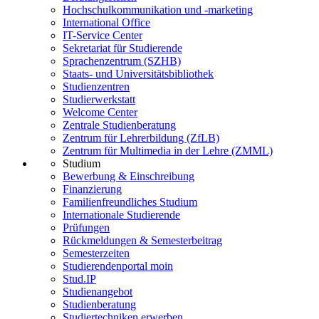
Hochschulkommunikation und -marketing
International Office
IT-Service Center
Sekretariat für Studierende
Sprachenzentrum (SZHB)
Staats- und Universitätsbibliothek
Studienzentren
Studierwerkstatt
Welcome Center
Zentrale Studienberatung
Zentrum für Lehrerbildung (ZfLB)
Zentrum für Multimedia in der Lehre (ZMML)
Studium
Bewerbung & Einschreibung
Finanzierung
Familienfreundliches Studium
Internationale Studierende
Prüfungen
Rückmeldungen & Semesterbeitrag
Semesterzeiten
Studierendenportal moin
Stud.IP
Studienangebot
Studienberatung
Studiertechniken erwerben