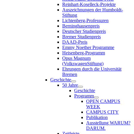
Reinhart-Koselleck-Projekte
Auszeichnungen der Humboldt-
Stiftung
Lichtenberg-Professuren
Berninghausenpreis
Deutscher Studienpreis
Bremer Studienpreis
DAAD-Preis
Emmy Noether Programme
Heisenberg-Programm
Opus Magnum
(VolkswagenStiftung)
Ehrungen durch die Universität
Bremen
Geschichte
50 Jahre
Geschichte
Programm
OPEN CAMPUS
WEEK
CAMPUS CITY
Publikation
Ausstellung WARUM?
DARUM.
Zeitleiste