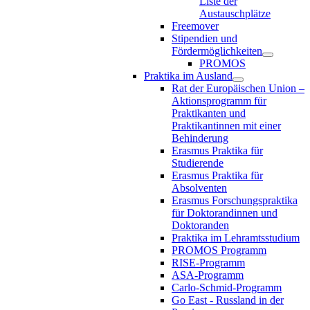
Liste der
Austauschplätze
Freemover
Stipendien und
Fördermöglichkeiten
PROMOS
Praktika im Ausland
Rat der Europäischen Union –
Aktionsprogramm für
Praktikanten und
Praktikantinnen mit einer
Behinderung
Erasmus Praktika für
Studierende
Erasmus Praktika für
Absolventen
Erasmus Forschungspraktika
für Doktorandinnen und
Doktoranden
Praktika im Lehramtsstudium
PROMOS Programm
RISE-Programm
ASA-Programm
Carlo-Schmid-Programm
Go East - Russland in der