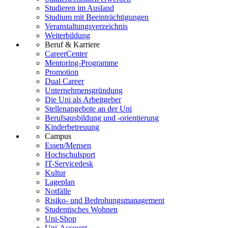
Studieren im Ausland
Studium mit Beeinträchtigungen
Veranstaltungsverzeichnis
Weiterbildung
Beruf & Karriere
CareerCenter
Mentoring-Programme
Promotion
Dual Career
Unternehmensgründung
Die Uni als Arbeitgeber
Stellenangebote an der Uni
Berufsausbildung und -orientierung
Kinderbetreuung
Campus
Essen/Mensen
Hochschulsport
IT-Servicedesk
Kultur
Lageplan
Notfälle
Risiko- und Bedrohungsmanagement
Studentisches Wohnen
Uni-Shop
Uni-Account