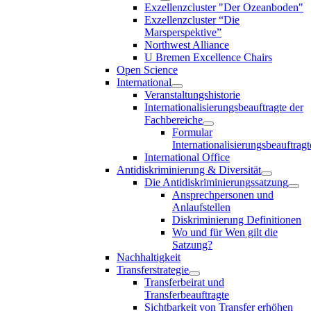
Exzellenzcluster "Der Ozeanboden"
Exzellenzcluster “Die
Marsperspektive”
Northwest Alliance
U Bremen Excellence Chairs
Open Science
International
Veranstaltungshistorie
Internationalisierungsbeauftragte der
Fachbereiche
Formular
Internationalisierungsbeauftragt
International Office
Antidiskriminierung & Diversität
Die Antidiskriminierungssatzung
Ansprechpersonen und
Anlaufstellen
Diskriminierung Definitionen
Wo und für Wen gilt die
Satzung?
Nachhaltigkeit
Transferstrategie
Transferbeirat und
Transferbeauftragte
Sichtbarkeit von Transfer erhöhen