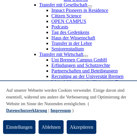
Transfer mit Gesellschaft
Impact Pioneers in Residence
Citizen Science
OPEN CAMPUS
Podcasts
Tag des Gedenkens
Haus der Wissenschaft
Transfer in der Lehre
Seniorenstudium
Transfer mit Wirtschaft
Uni Bremen Campus GmbH
Erfindungen und Schutzrechte
Partnerschaften und Beteiligungen
Recruiting an der Universität Bremen
Weiterbildung an der Universität Bremen
Transfer mit Schule
Auf unserer Webseite werden Cookies verwendet. Einige davon sind
Schülerinnen und Schüler
essentiell, während uns andere die Verbesserung und Optimierung der
MINT-Schnupperstudium
Schulklassen
Website im Sinne der Nutzenden ermöglichen. (
Lehrkräfte
Datenschutzerklärung
|
Impressum
)
Gründungsunterstützung
UniTransfer - Servicestelle für Transferaktivitäten
Einstellungen
Ablehnen
Akzeptieren
Transfermagazin der Universität Bremen
Transferpreis der Universität Bremen