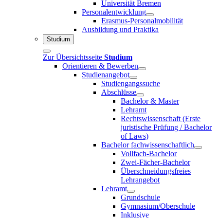
Universität Bremen
Personalentwicklung
Erasmus-Personalmobilität
Ausbildung und Praktika
Studium
Zur Übersichtsseite
Studium
Orientieren & Bewerben
Studienangebot
Studiengangssuche
Abschlüsse
Bachelor & Master
Lehramt
Rechtswissenschaft (Erste
juristische Prüfung / Bachelor
of Laws)
Bachelor fachwissenschaftlich
Vollfach-Bachelor
Zwei-Fächer-Bachelor
Überschneidungsfreies
Lehrangebot
Lehramt
Grundschule
Gymnasium/Oberschule
Inklusive