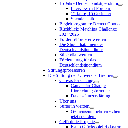
15 Jahre Deutschlandstipendium
Interview mit Förderin
15 Jahre, 15 Gesichter
Spendenaktion
Begleitprogramm: BremenConnect
Rückblick: Matching Challenge
2024/2025
Förderin/Förderer werden
Die Stipendiat:innen des
Deutschlandstipendiums
Stipendiat werden
Förderantrag für das
Deutschlandstipendium
Stiftungsprofessuren
Die Stiftung der Universität Bremen
Canvas for Change
Canvas for Change
Einreichungsformular
Datenschutzerklärung
Über uns
Stifter:in werden
Gemeinsam mehr erreichen -
jetzt spenden!
Geförderte Projekte
Kann Glücksspiel risikoarm