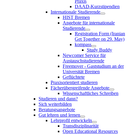
Praxis
DAAD-Kurzstipendien
Internationale Studierende
HIST Bremen
Angebote für internationale
Studierende
Registration Form (Iranian
Get Together on 29. May)
kompass
Study Buddy
Newcomer Service für
Austauschstudierende
Freemover - Gaststudium an der
Universität Bremen
Geflüchtete
Praxisorientiert studieren
Fächerübergreifende Angebote
Wissenschaftliches Schreiben
Studieren und dann?
Sich weiterbilden
Beratungsangebote
Gut lehren und lernen
Lehrprofil entwickeln
Transdisziplinarität
Open Educational Resources