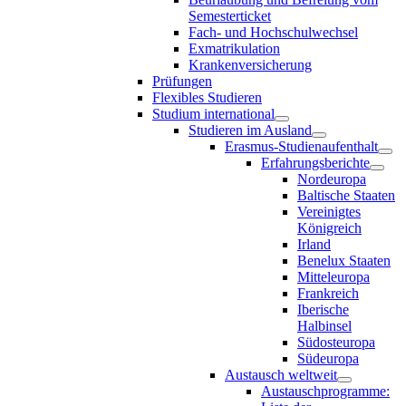
Semesterticket
Fach- und Hochschulwechsel
Exmatrikulation
Krankenversicherung
Prüfungen
Flexibles Studieren
Studium international
Studieren im Ausland
Erasmus-Studienaufenthalt
Erfahrungsberichte
Nordeuropa
Baltische Staaten
Vereinigtes
Königreich
Irland
Benelux Staaten
Mitteleuropa
Frankreich
Iberische
Halbinsel
Südosteuropa
Südeuropa
Austausch weltweit
Austauschprogramme: