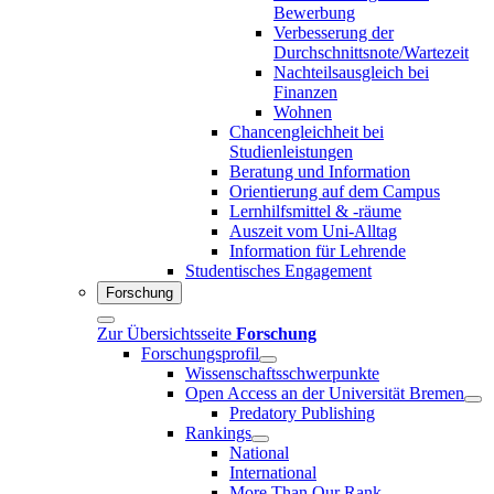
Bewerbung
Verbesserung der
Durchschnittsnote/Wartezeit
Nachteilsausgleich bei
Finanzen
Wohnen
Chancengleichheit bei
Studienleistungen
Beratung und Information
Orientierung auf dem Campus
Lernhilfsmittel & -räume
Auszeit vom Uni-Alltag
Information für Lehrende
Studentisches Engagement
Forschung
Zur Übersichtsseite
Forschung
Forschungsprofil
Wissenschaftsschwerpunkte
Open Access an der Universität Bremen
Predatory Publishing
Rankings
National
International
More Than Our Rank