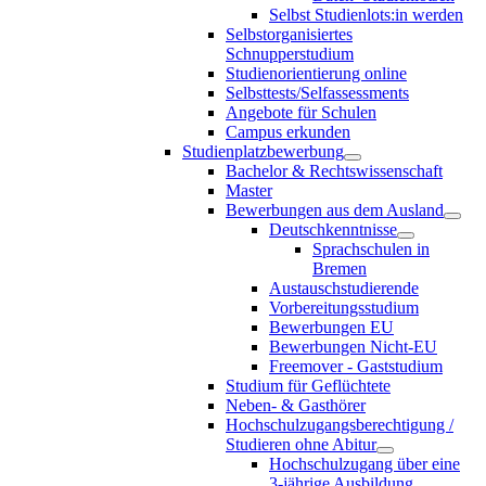
Selbst Studienlots:in werden
Selbstorganisiertes
Schnupperstudium
Studienorientierung online
Selbsttests/Selfassessments
Angebote für Schulen
Campus erkunden
Studienplatzbewerbung
Bachelor & Rechtswissenschaft
Master
Bewerbungen aus dem Ausland
Deutschkenntnisse
Sprachschulen in
Bremen
Austauschstudierende
Vorbereitungsstudium
Bewerbungen EU
Bewerbungen Nicht-EU
Freemover - Gaststudium
Studium für Geflüchtete
Neben- & Gasthörer
Hochschulzugangsberechtigung /
Studieren ohne Abitur
Hochschulzugang über eine
3-jährige Ausbildung