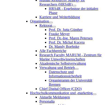
Human Resources Strategy for
Researchers (HRS4R)
HRS4R - Ergebnisse der initialen
Phase
Karriere und Weiterbildung
Organisation
Rektorat
Prof. Dr. Jutta Günther
Frauke Meyer
Prof. Dr.-Ing. Maren Petersen
Prof. Dr. Michal Kucera
Dr. Mandy Boehnke
Alle Fachbereiche
Research Faculty MARUM - Zentrum für
Marine Umweltwissenschaften
Akademische Selbstverwaltung
Verwaltung und Betrieb
Datenschutz und
Informationssicherheit
Organigramm der Universität
Bremen
Chief Digital Officer (CDO)
Hochschulkommunikation und -marketing
Aktuelle Meldungen
Personalia