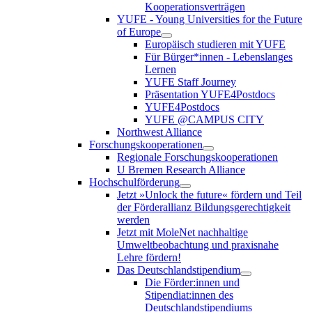
Kooperationsverträgen
YUFE - Young Universities for the Future
of Europe
Europäisch studieren mit YUFE
Für Bürger*innen - Lebenslanges
Lernen
YUFE Staff Journey
Präsentation YUFE4Postdocs
YUFE4Postdocs
YUFE @CAMPUS CITY
Northwest Alliance
Forschungskooperationen
Regionale Forschungskooperationen
U Bremen Research Alliance
Hochschulförderung
Jetzt »Unlock the future« fördern und Teil
der Förderallianz Bildungsgerechtigkeit
werden
Jetzt mit MoleNet nachhaltige
Umweltbeobachtung und praxisnahe
Lehre fördern!
Das Deutschlandstipendium
Die Förder:innen und
Stipendiat:innen des
Deutschlandstipendiums