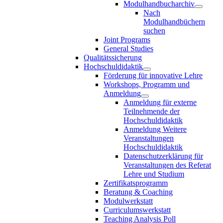
Modulhandbucharchiv
Nach
Modulhandbüchern
suchen
Joint Programs
General Studies
Qualitätssicherung
Hochschuldidaktik
Förderung für innovative Lehre
Workshops, Programm und
Anmeldung
Anmeldung für externe
Teilnehmende der
Hochschuldidaktik
Anmeldung Weitere
Veranstaltungen
Hochschuldidaktik
Datenschutzerklärung für
Veranstaltungen des Referat
Lehre und Studium
Zertifikatsprogramm
Beratung & Coaching
Modulwerkstatt
Curriculumswerkstatt
Teaching Analysis Poll