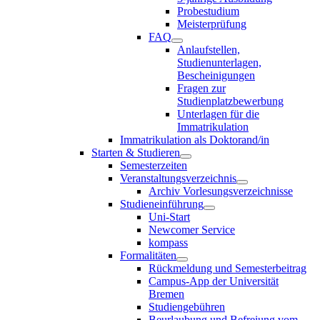
Probestudium
Meisterprüfung
FAQ
Anlaufstellen,
Studienunterlagen,
Bescheinigungen
Fragen zur
Studienplatzbewerbung
Unterlagen für die
Immatrikulation
Immatrikulation als Doktorand/in
Starten & Studieren
Semesterzeiten
Veranstaltungsverzeichnis
Archiv Vorlesungsverzeichnisse
Studieneinführung
Uni-Start
Newcomer Service
kompass
Formalitäten
Rückmeldung und Semesterbeitrag
Campus-App der Universität
Bremen
Studiengebühren
Beurlaubung und Befreiung vom