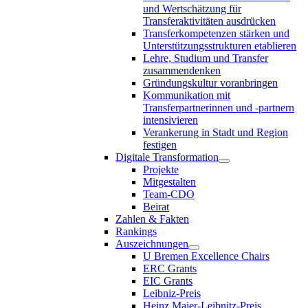
und Wertschätzung für
Transferaktivitäten ausdrücken
Transferkompetenzen stärken und
Unterstützungsstrukturen etablieren
Lehre, Studium und Transfer
zusammendenken
Gründungskultur voranbringen
Kommunikation mit
Transferpartnerinnen und -partnern
intensivieren
Verankerung in Stadt und Region
festigen
Digitale Transformation
Projekte
Mitgestalten
Team-CDO
Beirat
Zahlen & Fakten
Rankings
Auszeichnungen
U Bremen Excellence Chairs
ERC Grants
EIC Grants
Leibniz-Preis
Heinz Maier-Leibnitz-Preis