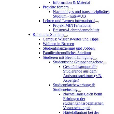
Information & Material
Projekte fördern
Nachhaltiges und transdisziplinäres
Studium - nuts@UB
Lehren und Lernen international
Projekt MINTernational
Erasmus-Lehrendenmobilität
Rund ums Studium
Campus: Wissenswertes und Tipps
Wohnen in Bremen
Studienfinanzierung und Jobben
Familienfreundliches Studium
Studieren mit Beeinträchtigung
Studentische Gruppenangebote
Gesprächsgruppe für
Studierende aus dem
Autismusspektrum (z.B.
Asperger)
Studienplatzbewerbung &
Studieneinstieg
Nachteilsausgleich beim
Erbringen der
studiengangsspezifischen
Voraussetzungen
Härtefallantrag bei der