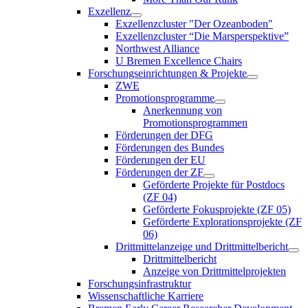
Exzellenz
Exzellenzcluster "Der Ozeanboden"
Exzellenzcluster “Die Marsperspektive”
Northwest Alliance
U Bremen Excellence Chairs
Forschungseinrichtungen & Projekte
ZWE
Promotionsprogramme
Anerkennung von
Promotionsprogrammen
Förderungen der DFG
Förderungen des Bundes
Förderungen der EU
Förderungen der ZF
Geförderte Projekte für Postdocs
(ZF 04)
Geförderte Fokusprojekte (ZF 05)
Geförderte Explorationsprojekte (ZF
06)
Drittmittelanzeige und Drittmittelbericht
Drittmittelbericht
Anzeige von Drittmittelprojekten
Forschungsinfrastruktur
Wissenschaftliche Karriere