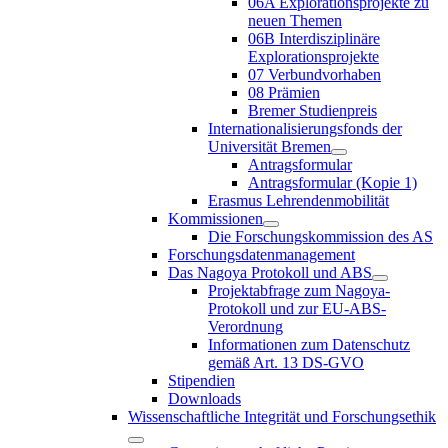
06A Explorationsprojekte zu
neuen Themen
06B Interdisziplinäre
Explorationsprojekte
07 Verbundvorhaben
08 Prämien
Bremer Studienpreis
Internationalisierungsfonds der
Universität Bremen
Antragsformular
Antragsformular (Kopie 1)
Erasmus Lehrendenmobilität
Kommissionen
Die Forschungskommission des AS
Forschungsdatenmanagement
Das Nagoya Protokoll und ABS
Projektabfrage zum Nagoya-
Protokoll und zur EU-ABS-
Verordnung
Informationen zum Datenschutz
gemäß Art. 13 DS-GVO
Stipendien
Downloads
Wissenschaftliche Integrität und Forschungsethik