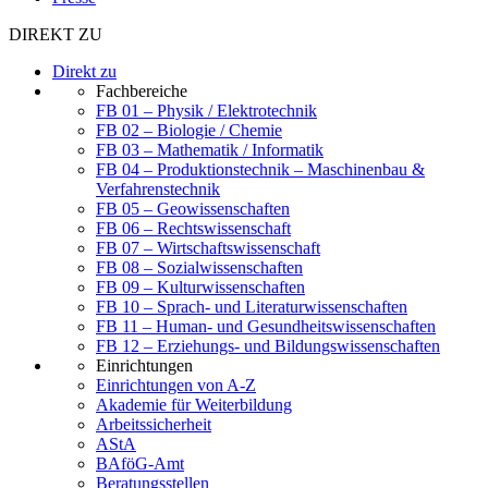
DIREKT ZU
Direkt zu
Fachbereiche
FB 01 – Physik / Elektrotechnik
FB 02 – Biologie / Chemie
FB 03 – Mathematik / Informatik
FB 04 – Produktionstechnik – Maschinenbau &
Verfahrenstechnik
FB 05 – Geowissenschaften
FB 06 – Rechtswissenschaft
FB 07 – Wirtschaftswissenschaft
FB 08 – Sozialwissenschaften
FB 09 – Kulturwissenschaften
FB 10 – Sprach- und Literaturwissenschaften
FB 11 – Human- und Gesundheitswissenschaften
FB 12 – Erziehungs- und Bildungswissenschaften
Einrichtungen
Einrichtungen von A-Z
Akademie für Weiterbildung
Arbeitssicherheit
AStA
BAföG-Amt
Beratungsstellen