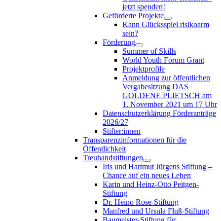
jetzt spenden!
Geförderte Projekte
Kann Glücksspiel risikoarm
sein?
Förderung
Summer of Skills
World Youth Forum Grant
Projektprofile
Anmeldung zur öffentlichen
Vergabesitzung DAS
GOLDENE PLIETSCH am
1. November 2021 um 17 Uhr
Datenschutzerklärung Förderanträge
2026/27
Stifter:innen
Transparenzinformationen für die
Öffentlichkeit
Treuhandstiftungen
Iris und Hartmut Jürgens Stiftung –
Chance auf ein neues Leben
Karin und Heinz-Otto Peitgen-
Stiftung
Dr. Heino Rose-Stiftung
Manfred und Ursula Fluß-Stiftung
Baumeister-Stiftung für