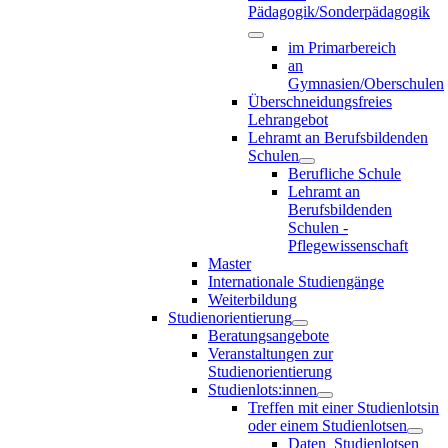
Pädagogik/Sonderpädagogik
im Primarbereich
an
Gymnasien/Oberschulen
Überschneidungsfreies
Lehrangebot
Lehramt an Berufsbildenden
Schulen
Berufliche Schule
Lehramt an
Berufsbildenden
Schulen -
Pflegewissenschaft
Master
Internationale Studiengänge
Weiterbildung
Studienorientierung
Beratungsangebote
Veranstaltungen zur
Studienorientierung
Studienlots:innen
Treffen mit einer Studienlotsin
oder einem Studienlotsen
Daten_Studienlotsen