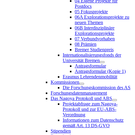
04 Eigene Projekte für
Postdocs
05 Fokusprojekte
06A Explorationsprojekte zu
neuen Themen
06B Interdisziplinäre
Explorationsprojekte
07 Verbundvorhaben
08 Prämien
Bremer Studienpreis
Internationalisierungsfonds der
Universität Bremen
Antragsformular
Antragsformular (Kopie 1)
Erasmus Lehrendenmobilität
Kommissionen
Die Forschungskommission des AS
Forschungsdatenmanagement
Das Nagoya Protokoll und ABS
Projektabfrage zum Nagoya-
Protokoll und zur EU-ABS-
Verordnung
Informationen zum Datenschutz
gemäß Art. 13 DS-GVO
Stipendien