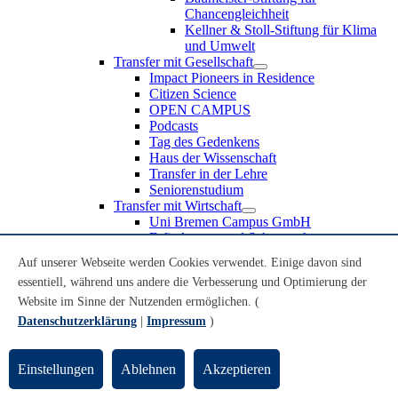
Chancengleichheit
Kellner & Stoll-Stiftung für Klima
und Umwelt
Transfer mit Gesellschaft
Impact Pioneers in Residence
Citizen Science
OPEN CAMPUS
Podcasts
Tag des Gedenkens
Haus der Wissenschaft
Transfer in der Lehre
Seniorenstudium
Transfer mit Wirtschaft
Uni Bremen Campus GmbH
Erfindungen und Schutzrechte
Partnerschaften und Beteiligungen
Auf unserer Webseite werden Cookies verwendet. Einige davon sind
Recruiting an der Universität Bremen
essentiell, während uns andere die Verbesserung und Optimierung der
Weiterbildung an der Universität Bremen
Transfer mit Schule
Website im Sinne der Nutzenden ermöglichen. (
Schülerinnen und Schüler
Datenschutzerklärung
|
Impressum
)
MINT-Schnupperstudium
Schulklassen
Lehrkräfte
Einstellungen
Ablehnen
Akzeptieren
Gründungsunterstützung
UniTransfer - Servicestelle für Transferaktivitäten