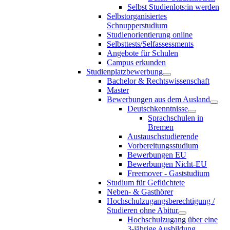
Selbst Studienlots:in werden
Selbstorganisiertes
Schnupperstudium
Studienorientierung online
Selbsttests/Selfassessments
Angebote für Schulen
Campus erkunden
Studienplatzbewerbung
Bachelor & Rechtswissenschaft
Master
Bewerbungen aus dem Ausland
Deutschkenntnisse
Sprachschulen in
Bremen
Austauschstudierende
Vorbereitungsstudium
Bewerbungen EU
Bewerbungen Nicht-EU
Freemover - Gaststudium
Studium für Geflüchtete
Neben- & Gasthörer
Hochschulzugangsberechtigung /
Studieren ohne Abitur
Hochschulzugang über eine
3-jährige Ausbildung