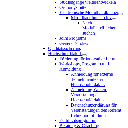
Studiengänge weiterentwickeln
Ordnungsmittel
Elektronische Modulhandbücher
Modulhandbucharchiv
Nach
Modulhandbüchern
suchen
Joint Programs
General Studies
Qualitätssicherung
Hochschuldidaktik
Förderung für innovative Lehre
Workshops, Programm und
Anmeldung
Anmeldung für externe
Teilnehmende der
Hochschuldidaktik
Anmeldung Weitere
Veranstaltungen
Hochschuldidaktik
Datenschutzerklärung für
Veranstaltungen des Referat
Lehre und Studium
Zertifikatsprogramm
Beratung & Coaching