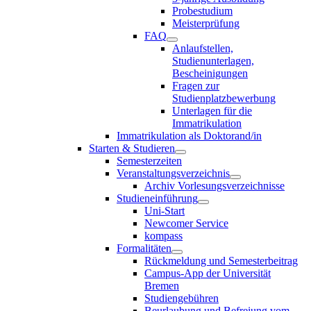
Probestudium
Meisterprüfung
FAQ
Anlaufstellen,
Studienunterlagen,
Bescheinigungen
Fragen zur
Studienplatzbewerbung
Unterlagen für die
Immatrikulation
Immatrikulation als Doktorand/in
Starten & Studieren
Semesterzeiten
Veranstaltungsverzeichnis
Archiv Vorlesungsverzeichnisse
Studieneinführung
Uni-Start
Newcomer Service
kompass
Formalitäten
Rückmeldung und Semesterbeitrag
Campus-App der Universität
Bremen
Studiengebühren
Beurlaubung und Befreiung vom