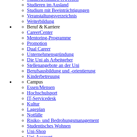
Studieren im Ausland
Studium mit Beeinträchtigungen
Veranstaltungsverzeichnis
Weiterbildung
Beruf & Karriere
CareerCenter
Mentoring-Programme
Promotion
Dual Career
Unternehmensgründung
Die Uni als Arbeitgeber
Stellenangebote an der Uni
Berufsausbildung und -orientierung
Kinderbetreuung
Campus
Essen/Mensen
Hochschulsport
IT-Servicedesk
Kultur
Lageplan
Notfälle
Risiko- und Bedrohungsmanagement
Studentisches Wohnen
Uni-Shop
Uni-Account