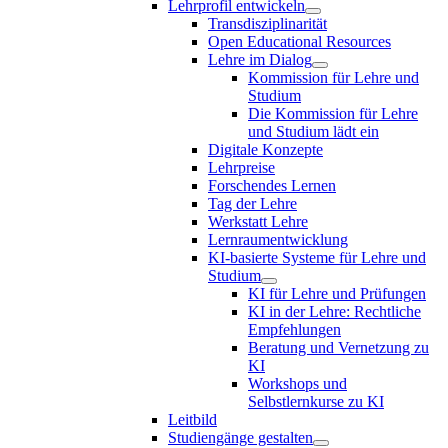
Lehrprofil entwickeln
Transdisziplinarität
Open Educational Resources
Lehre im Dialog
Kommission für Lehre und
Studium
Die Kommission für Lehre
und Studium lädt ein
Digitale Konzepte
Lehrpreise
Forschendes Lernen
Tag der Lehre
Werkstatt Lehre
Lernraumentwicklung
KI-basierte Systeme für Lehre und
Studium
KI für Lehre und Prüfungen
KI in der Lehre: Rechtliche
Empfehlungen
Beratung und Vernetzung zu
KI
Workshops und
Selbstlernkurse zu KI
Leitbild
Studiengänge gestalten