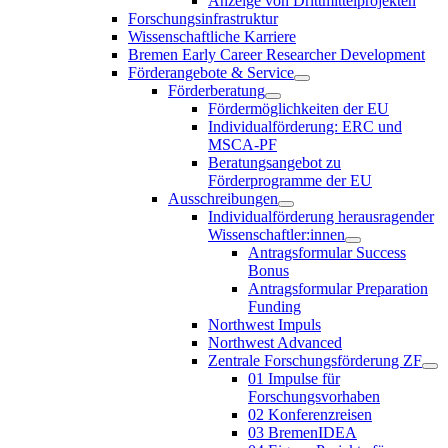
Anzeige von Drittmittelprojekten
Forschungsinfrastruktur
Wissenschaftliche Karriere
Bremen Early Career Researcher Development
Förderangebote & Service
Förderberatung
Fördermöglichkeiten der EU
Individualförderung: ERC und
MSCA-PF
Beratungsangebot zu
Förderprogramme der EU
Ausschreibungen
Individualförderung herausragender
Wissenschaftler:innen
Antragsformular Success
Bonus
Antragsformular Preparation
Funding
Northwest Impuls
Northwest Advanced
Zentrale Forschungsförderung ZF
01 Impulse für
Forschungsvorhaben
02 Konferenzreisen
03 BremenIDEA