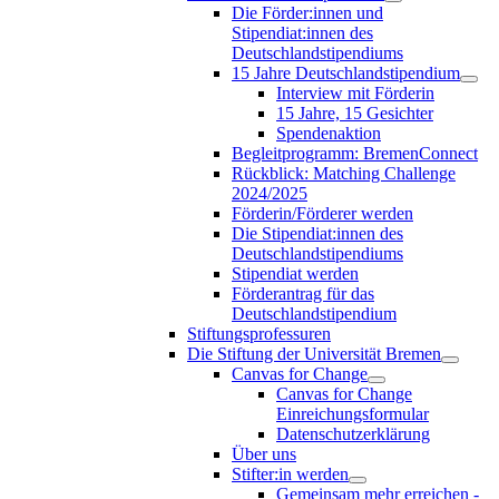
Die Förder:innen und
Stipendiat:innen des
Deutschlandstipendiums
15 Jahre Deutschlandstipendium
Interview mit Förderin
15 Jahre, 15 Gesichter
Spendenaktion
Begleitprogramm: BremenConnect
Rückblick: Matching Challenge
2024/2025
Förderin/Förderer werden
Die Stipendiat:innen des
Deutschlandstipendiums
Stipendiat werden
Förderantrag für das
Deutschlandstipendium
Stiftungsprofessuren
Die Stiftung der Universität Bremen
Canvas for Change
Canvas for Change
Einreichungsformular
Datenschutzerklärung
Über uns
Stifter:in werden
Gemeinsam mehr erreichen -