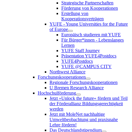
Strategische Partnerschaften
Förderung von Kooperationen
Erstellung von
Kooperationsverträgen
YUFE - Young Universities for the Future
of Europe
Europäisch studieren mit YUFE
Für Bürger*innen - Lebenslanges
Lernen
YUFE Staff Journey
Präsentation YUFE4Postdocs
YUFE4Postdocs
YUFE @CAMPUS CITY
Northwest Alliance
Forschungskooperationen
Regionale Forschungskooperationen
U Bremen Research Alliance
Hochschulförderung
Jetzt »Unlock the future« fördern und Teil
der Förderallianz Bildungsgerechtigkeit
werden
Jetzt mit MoleNet nachhaltige
Umweltbeobachtung und praxisnahe
Lehre fördern!
Das Deutschlandstipendium