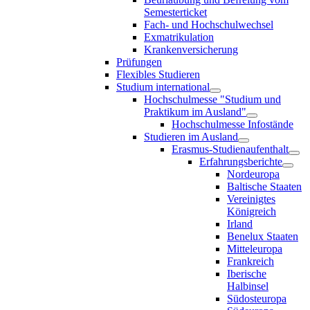
Semesterticket
Fach- und Hochschulwechsel
Exmatrikulation
Krankenversicherung
Prüfungen
Flexibles Studieren
Studium international
Hochschulmesse "Studium und
Praktikum im Ausland"
Hochschulmesse Infostände
Studieren im Ausland
Erasmus-Studienaufenthalt
Erfahrungsberichte
Nordeuropa
Baltische Staaten
Vereinigtes
Königreich
Irland
Benelux Staaten
Mitteleuropa
Frankreich
Iberische
Halbinsel
Südosteuropa