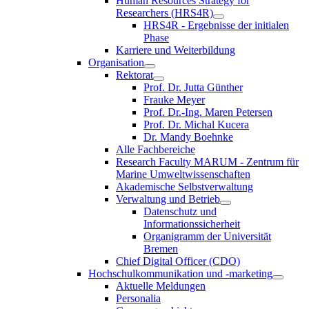
Human Resources Strategy for
Researchers (HRS4R)
HRS4R - Ergebnisse der initialen
Phase
Karriere und Weiterbildung
Organisation
Rektorat
Prof. Dr. Jutta Günther
Frauke Meyer
Prof. Dr.-Ing. Maren Petersen
Prof. Dr. Michal Kucera
Dr. Mandy Boehnke
Alle Fachbereiche
Research Faculty MARUM - Zentrum für
Marine Umweltwissenschaften
Akademische Selbstverwaltung
Verwaltung und Betrieb
Datenschutz und
Informationssicherheit
Organigramm der Universität
Bremen
Chief Digital Officer (CDO)
Hochschulkommunikation und -marketing
Aktuelle Meldungen
Personalia