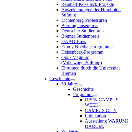
Reinhart-Koselleck-Projekte
Auszeichnungen der Humboldt-
Stiftung
Lichtenberg-Professuren
Berninghausenpreis
Deutscher Studienpreis
Bremer Studienpreis
DAAD-Preis
Emmy Noether Programme
Heisenberg-Programm
Opus Magnum
(VolkswagenStiftung)
Ehrungen durch die Universität
Bremen
Geschichte
50 Jahre
Geschichte
Programm
OPEN CAMPUS
WEEK
CAMPUS CITY
Publikation
Ausstellung WARUM?
DARUM.
Zeitleiste