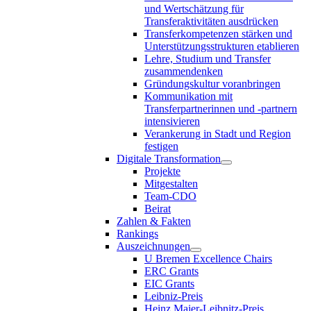
und Wertschätzung für
Transferaktivitäten ausdrücken
Transferkompetenzen stärken und
Unterstützungsstrukturen etablieren
Lehre, Studium und Transfer
zusammendenken
Gründungskultur voranbringen
Kommunikation mit
Transferpartnerinnen und -partnern
intensivieren
Verankerung in Stadt und Region
festigen
Digitale Transformation
Projekte
Mitgestalten
Team-CDO
Beirat
Zahlen & Fakten
Rankings
Auszeichnungen
U Bremen Excellence Chairs
ERC Grants
EIC Grants
Leibniz-Preis
Heinz Maier-Leibnitz-Preis