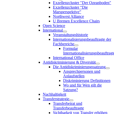
Exzellenzcluster "Der Ozeanboden"
Exzellenzcluster “Die
Marsperspektive”
Northwest Alliance
U Bremen Excellence Chairs
Open Science
International
Veranstaltungshistorie
Internationalisierungsbeauftragte der
Fachbereiche
Formular
Internationalisierungsbeauftragt
International Office
Antidiskriminierung & Diversität
Die Antidiskriminierungssatzung
Ansprechpersonen und
Anlaufstellen
Diskriminierung Definitionen
Wo und für Wen gilt die
Satzung?
Nachhaltigkeit
Transferstrategie
Transferbeirat und
Transferbeauftragte
Sichtbarkeit von Transfer erhöhen