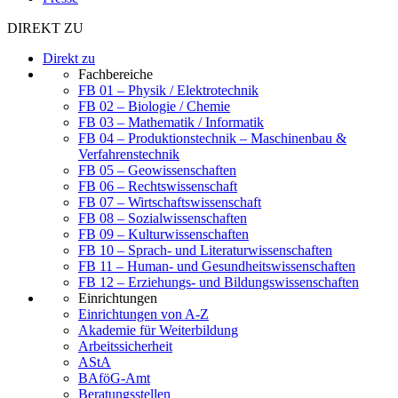
DIREKT ZU
Direkt zu
Fachbereiche
FB 01 – Physik / Elektrotechnik
FB 02 – Biologie / Chemie
FB 03 – Mathematik / Informatik
FB 04 – Produktionstechnik – Maschinenbau &
Verfahrenstechnik
FB 05 – Geowissenschaften
FB 06 – Rechtswissenschaft
FB 07 – Wirtschaftswissenschaft
FB 08 – Sozialwissenschaften
FB 09 – Kulturwissenschaften
FB 10 – Sprach- und Literaturwissenschaften
FB 11 – Human- und Gesundheitswissenschaften
FB 12 – Erziehungs- und Bildungswissenschaften
Einrichtungen
Einrichtungen von A-Z
Akademie für Weiterbildung
Arbeitssicherheit
AStA
BAföG-Amt
Beratungsstellen