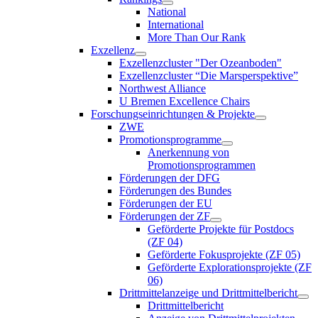
National
International
More Than Our Rank
Exzellenz
Exzellenzcluster "Der Ozeanboden"
Exzellenzcluster “Die Marsperspektive”
Northwest Alliance
U Bremen Excellence Chairs
Forschungseinrichtungen & Projekte
ZWE
Promotionsprogramme
Anerkennung von
Promotionsprogrammen
Förderungen der DFG
Förderungen des Bundes
Förderungen der EU
Förderungen der ZF
Geförderte Projekte für Postdocs
(ZF 04)
Geförderte Fokusprojekte (ZF 05)
Geförderte Explorationsprojekte (ZF
06)
Drittmittelanzeige und Drittmittelbericht
Drittmittelbericht