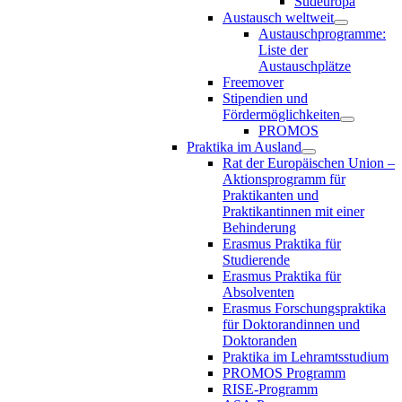
Südeuropa
Austausch weltweit
Austauschprogramme:
Liste der
Austauschplätze
Freemover
Stipendien und
Fördermöglichkeiten
PROMOS
Praktika im Ausland
Rat der Europäischen Union –
Aktionsprogramm für
Praktikanten und
Praktikantinnen mit einer
Behinderung
Erasmus Praktika für
Studierende
Erasmus Praktika für
Absolventen
Erasmus Forschungspraktika
für Doktorandinnen und
Doktoranden
Praktika im Lehramtsstudium
PROMOS Programm
RISE-Programm