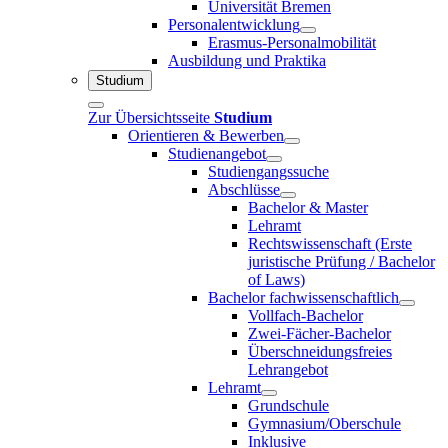
Universität Bremen
Personalentwicklung
Erasmus-Personalmobilität
Ausbildung und Praktika
Studium
Zur Übersichtsseite
Studium
Orientieren & Bewerben
Studienangebot
Studiengangssuche
Abschlüsse
Bachelor & Master
Lehramt
Rechtswissenschaft (Erste
juristische Prüfung / Bachelor
of Laws)
Bachelor fachwissenschaftlich
Vollfach-Bachelor
Zwei-Fächer-Bachelor
Überschneidungsfreies
Lehrangebot
Lehramt
Grundschule
Gymnasium/Oberschule
Inklusive