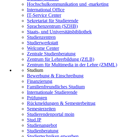
Hochschulkommunikation und -marketing
International Office
IT-Service Center
Sekretariat für Studierende
Sprachenzentrum (SZHB)
Staats- und Universitätsbibliothek
Studienzentren
Studierwerkstatt
Welcome Center
Zentrale Studienberatung
Zentrum für Lehrerbildung (ZfLB)
Zentrum für Multimedia in der Lehre (ZMML)
Studium
Bewerbung & Einschreibung
Finanzierung
Familienfreundliches Studium
Internationale Studierende
Prüfungen
Rückmeldungen & Semesterbeitrag
Semesterzeiten
Studierendenportal moin
Stud.IP
Studienangebot
Studienberatung
Studiertechniken erwerben