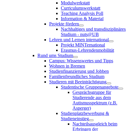
Modulwerkstatt
Curriculumswerkstatt
Teaching Analysis Poll
Information & Material
Projekte fördern
Nachhaltiges und transdisziplinäres
Studium - nuts@UB
Lehren und Lernen international
Projekt MINTernational
Erasmus-Lehrendenmobilität
Rund ums Studium
Campus: Wissenswertes und Tipps
Wohnen in Bremen
Studienfinanzierung und Jobben
Familienfreundliches Studium
Studieren mit Beeinträchtigung
Studentische Gruppenangebote
Gesprächsgruppe für
Studierende aus dem
Autismusspektrum (z.B.
Asperger)
Studienplatzbewerbung &
Studieneinstieg
Nachteilsausgleich beim
Erbringen der