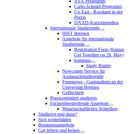
ASA-Programm
Carlo-Schmid-Programm
Go East - Russland in der
Praxis
DAAD-Kurzstipendien
Internationale Studierende
HIST Bremen
Angebote für internationale
Studierende
Registration Form (Iranian
Get Together on 29. May)
kompass
Study Buddy
Newcomer Service für
Austauschstudierende
Freemover - Gaststudium an der
Universität Bremen
Geflüchtete
Praxisorientiert studieren
Fächerübergreifende Angebote
Wissenschaftliches Schreiben
Studieren und dann?
Sich weiterbilden
Beratungsangebote
Gut lehren und lernen