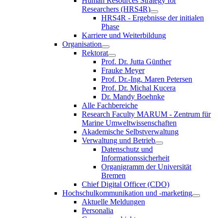
Human Resources Strategy for
Researchers (HRS4R)
HRS4R - Ergebnisse der initialen
Phase
Karriere und Weiterbildung
Organisation
Rektorat
Prof. Dr. Jutta Günther
Frauke Meyer
Prof. Dr.-Ing. Maren Petersen
Prof. Dr. Michal Kucera
Dr. Mandy Boehnke
Alle Fachbereiche
Research Faculty MARUM - Zentrum für
Marine Umweltwissenschaften
Akademische Selbstverwaltung
Verwaltung und Betrieb
Datenschutz und
Informationssicherheit
Organigramm der Universität
Bremen
Chief Digital Officer (CDO)
Hochschulkommunikation und -marketing
Aktuelle Meldungen
Personalia