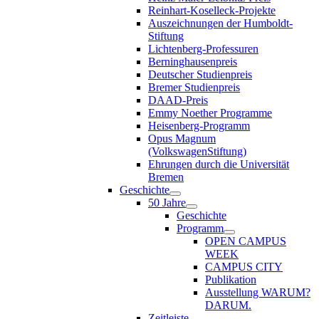
Reinhart-Koselleck-Projekte
Auszeichnungen der Humboldt-
Stiftung
Lichtenberg-Professuren
Berninghausenpreis
Deutscher Studienpreis
Bremer Studienpreis
DAAD-Preis
Emmy Noether Programme
Heisenberg-Programm
Opus Magnum
(VolkswagenStiftung)
Ehrungen durch die Universität
Bremen
Geschichte
50 Jahre
Geschichte
Programm
OPEN CAMPUS
WEEK
CAMPUS CITY
Publikation
Ausstellung WARUM?
DARUM.
Zeitleiste