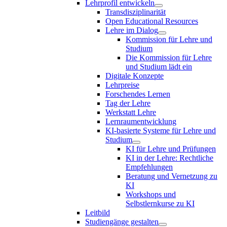
Lehrprofil entwickeln
Transdisziplinarität
Open Educational Resources
Lehre im Dialog
Kommission für Lehre und
Studium
Die Kommission für Lehre
und Studium lädt ein
Digitale Konzepte
Lehrpreise
Forschendes Lernen
Tag der Lehre
Werkstatt Lehre
Lernraumentwicklung
KI-basierte Systeme für Lehre und
Studium
KI für Lehre und Prüfungen
KI in der Lehre: Rechtliche
Empfehlungen
Beratung und Vernetzung zu
KI
Workshops und
Selbstlernkurse zu KI
Leitbild
Studiengänge gestalten