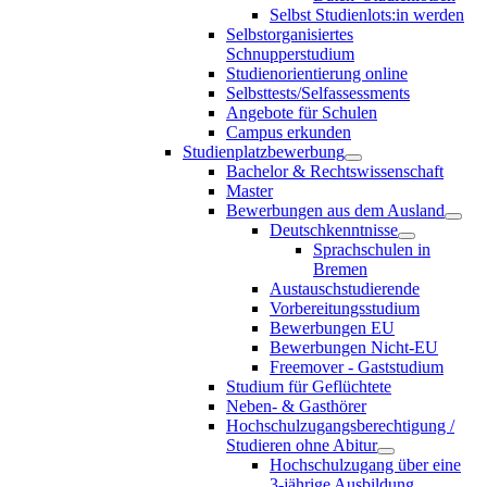
Selbst Studienlots:in werden
Selbstorganisiertes
Schnupperstudium
Studienorientierung online
Selbsttests/Selfassessments
Angebote für Schulen
Campus erkunden
Studienplatzbewerbung
Bachelor & Rechtswissenschaft
Master
Bewerbungen aus dem Ausland
Deutschkenntnisse
Sprachschulen in
Bremen
Austauschstudierende
Vorbereitungsstudium
Bewerbungen EU
Bewerbungen Nicht-EU
Freemover - Gaststudium
Studium für Geflüchtete
Neben- & Gasthörer
Hochschulzugangsberechtigung /
Studieren ohne Abitur
Hochschulzugang über eine
3-jährige Ausbildung