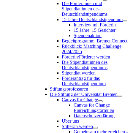
Die Förder:innen und
Stipendiat:innen des
Deutschlandstipendiums
15 Jahre Deutschlandstipendium
Interview mit Förderin
15 Jahre, 15 Gesichter
Spendenaktion
Begleitprogramm: BremenConnect
Rückblick: Matching Challenge
2024/2025
Förderin/Förderer werden
Die Stipendiat:innen des
Deutschlandstipendiums
Stipendiat werden
Förderantrag für das
Deutschlandstipendium
Stiftungsprofessuren
Die Stiftung der Universität Bremen
Canvas for Change
Canvas for Change
Einreichungsformular
Datenschutzerklärung
Über uns
Stifter:in werden
Gemeinsam mehr erreichen -