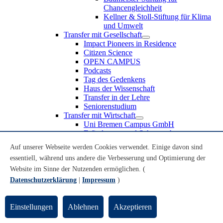
Chancengleichheit
Kellner & Stoll-Stiftung für Klima
und Umwelt
Transfer mit Gesellschaft
Impact Pioneers in Residence
Citizen Science
OPEN CAMPUS
Podcasts
Tag des Gedenkens
Haus der Wissenschaft
Transfer in der Lehre
Seniorenstudium
Transfer mit Wirtschaft
Uni Bremen Campus GmbH
Erfindungen und Schutzrechte
Partnerschaften und Beteiligungen
Auf unserer Webseite werden Cookies verwendet. Einige davon sind
Recruiting an der Universität Bremen
essentiell, während uns andere die Verbesserung und Optimierung der
Weiterbildung an der Universität Bremen
Transfer mit Schule
Website im Sinne der Nutzenden ermöglichen. (
Schülerinnen und Schüler
Datenschutzerklärung
|
Impressum
)
MINT-Schnupperstudium
Schulklassen
Lehrkräfte
Einstellungen
Ablehnen
Akzeptieren
Gründungsunterstützung
UniTransfer - Servicestelle für Transferaktivitäten