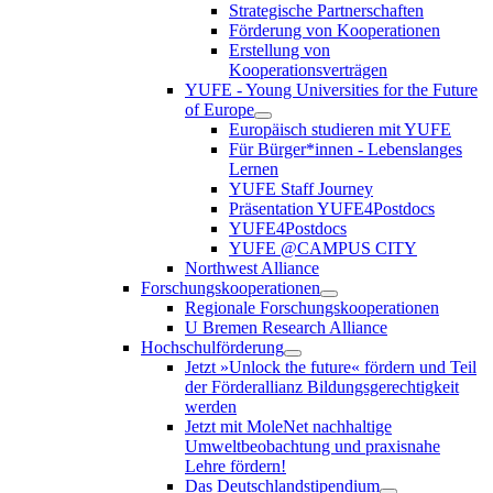
Strategische Partnerschaften
Förderung von Kooperationen
Erstellung von
Kooperationsverträgen
YUFE - Young Universities for the Future
of Europe
Europäisch studieren mit YUFE
Für Bürger*innen - Lebenslanges
Lernen
YUFE Staff Journey
Präsentation YUFE4Postdocs
YUFE4Postdocs
YUFE @CAMPUS CITY
Northwest Alliance
Forschungskooperationen
Regionale Forschungskooperationen
U Bremen Research Alliance
Hochschulförderung
Jetzt »Unlock the future« fördern und Teil
der Förderallianz Bildungsgerechtigkeit
werden
Jetzt mit MoleNet nachhaltige
Umweltbeobachtung und praxisnahe
Lehre fördern!
Das Deutschlandstipendium