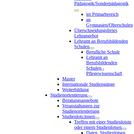
Pädagogik/Sonderpädagogik
im Primarbereich
an
Gymnasien/Oberschulen
Überschneidungsfreies
Lehrangebot
Lehramt an Berufsbildenden
Schulen
Berufliche Schule
Lehramt an
Berufsbildenden
Schulen -
Pflegewissenschaft
Master
Internationale Studiengänge
Weiterbildung
Studienorientierung
Beratungsangebote
Veranstaltungen zur
Studienorientierung
Studienlots:innen
Treffen mit einer Studienlotsin
oder einem Studienlotsen
Daten_Studienlotsen