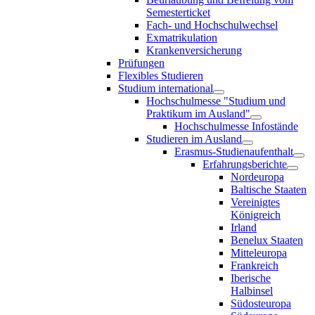
Semesterticket
Fach- und Hochschulwechsel
Exmatrikulation
Krankenversicherung
Prüfungen
Flexibles Studieren
Studium international
Hochschulmesse "Studium und
Praktikum im Ausland"
Hochschulmesse Infostände
Studieren im Ausland
Erasmus-Studienaufenthalt
Erfahrungsberichte
Nordeuropa
Baltische Staaten
Vereinigtes
Königreich
Irland
Benelux Staaten
Mitteleuropa
Frankreich
Iberische
Halbinsel
Südosteuropa