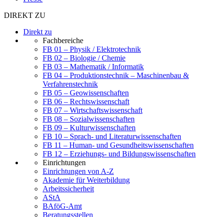
DIREKT ZU
Direkt zu
Fachbereiche
FB 01 – Physik / Elektrotechnik
FB 02 – Biologie / Chemie
FB 03 – Mathematik / Informatik
FB 04 – Produktionstechnik – Maschinenbau &
Verfahrenstechnik
FB 05 – Geowissenschaften
FB 06 – Rechtswissenschaft
FB 07 – Wirtschaftswissenschaft
FB 08 – Sozialwissenschaften
FB 09 – Kulturwissenschaften
FB 10 – Sprach- und Literaturwissenschaften
FB 11 – Human- und Gesundheitswissenschaften
FB 12 – Erziehungs- und Bildungswissenschaften
Einrichtungen
Einrichtungen von A-Z
Akademie für Weiterbildung
Arbeitssicherheit
AStA
BAföG-Amt
Beratungsstellen