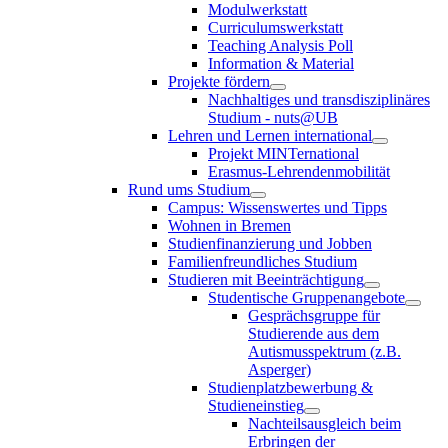
Modulwerkstatt
Curriculumswerkstatt
Teaching Analysis Poll
Information & Material
Projekte fördern
Nachhaltiges und transdisziplinäres
Studium - nuts@UB
Lehren und Lernen international
Projekt MINTernational
Erasmus-Lehrendenmobilität
Rund ums Studium
Campus: Wissenswertes und Tipps
Wohnen in Bremen
Studienfinanzierung und Jobben
Familienfreundliches Studium
Studieren mit Beeinträchtigung
Studentische Gruppenangebote
Gesprächsgruppe für
Studierende aus dem
Autismusspektrum (z.B.
Asperger)
Studienplatzbewerbung &
Studieneinstieg
Nachteilsausgleich beim
Erbringen der