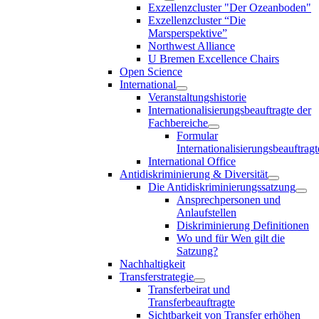
Exzellenzcluster "Der Ozeanboden"
Exzellenzcluster “Die
Marsperspektive”
Northwest Alliance
U Bremen Excellence Chairs
Open Science
International
Veranstaltungshistorie
Internationalisierungsbeauftragte der
Fachbereiche
Formular
Internationalisierungsbeauftragt
International Office
Antidiskriminierung & Diversität
Die Antidiskriminierungssatzung
Ansprechpersonen und
Anlaufstellen
Diskriminierung Definitionen
Wo und für Wen gilt die
Satzung?
Nachhaltigkeit
Transferstrategie
Transferbeirat und
Transferbeauftragte
Sichtbarkeit von Transfer erhöhen