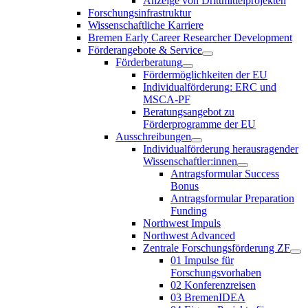
Anzeige von Drittmittelprojekten
Forschungsinfrastruktur
Wissenschaftliche Karriere
Bremen Early Career Researcher Development
Förderangebote & Service
Förderberatung
Fördermöglichkeiten der EU
Individualförderung: ERC und
MSCA-PF
Beratungsangebot zu
Förderprogramme der EU
Ausschreibungen
Individualförderung herausragender
Wissenschaftler:innen
Antragsformular Success
Bonus
Antragsformular Preparation
Funding
Northwest Impuls
Northwest Advanced
Zentrale Forschungsförderung ZF
01 Impulse für
Forschungsvorhaben
02 Konferenzreisen
03 BremenIDEA