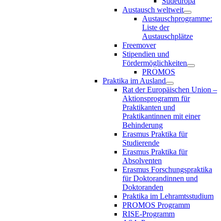
Südeuropa
Austausch weltweit
Austauschprogramme:
Liste der
Austauschplätze
Freemover
Stipendien und
Fördermöglichkeiten
PROMOS
Praktika im Ausland
Rat der Europäischen Union –
Aktionsprogramm für
Praktikanten und
Praktikantinnen mit einer
Behinderung
Erasmus Praktika für
Studierende
Erasmus Praktika für
Absolventen
Erasmus Forschungspraktika
für Doktorandinnen und
Doktoranden
Praktika im Lehramtsstudium
PROMOS Programm
RISE-Programm