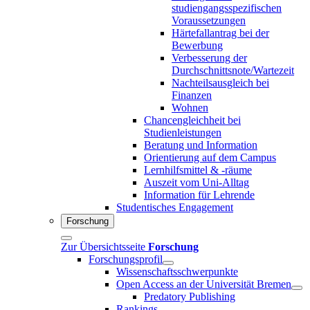
studiengangsspezifischen
Voraussetzungen
Härtefallantrag bei der
Bewerbung
Verbesserung der
Durchschnittsnote/Wartezeit
Nachteilsausgleich bei
Finanzen
Wohnen
Chancengleichheit bei
Studienleistungen
Beratung und Information
Orientierung auf dem Campus
Lernhilfsmittel & -räume
Auszeit vom Uni-Alltag
Information für Lehrende
Studentisches Engagement
Forschung
Zur Übersichtsseite
Forschung
Forschungsprofil
Wissenschaftsschwerpunkte
Open Access an der Universität Bremen
Predatory Publishing
Rankings