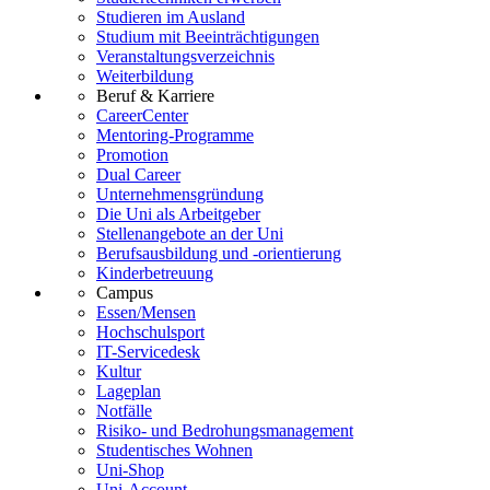
Studieren im Ausland
Studium mit Beeinträchtigungen
Veranstaltungsverzeichnis
Weiterbildung
Beruf & Karriere
CareerCenter
Mentoring-Programme
Promotion
Dual Career
Unternehmensgründung
Die Uni als Arbeitgeber
Stellenangebote an der Uni
Berufsausbildung und -orientierung
Kinderbetreuung
Campus
Essen/Mensen
Hochschulsport
IT-Servicedesk
Kultur
Lageplan
Notfälle
Risiko- und Bedrohungsmanagement
Studentisches Wohnen
Uni-Shop
Uni-Account