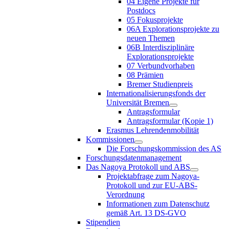
04 Eigene Projekte für
Postdocs
05 Fokusprojekte
06A Explorationsprojekte zu
neuen Themen
06B Interdisziplinäre
Explorationsprojekte
07 Verbundvorhaben
08 Prämien
Bremer Studienpreis
Internationalisierungsfonds der
Universität Bremen
Antragsformular
Antragsformular (Kopie 1)
Erasmus Lehrendenmobilität
Kommissionen
Die Forschungskommission des AS
Forschungsdatenmanagement
Das Nagoya Protokoll und ABS
Projektabfrage zum Nagoya-
Protokoll und zur EU-ABS-
Verordnung
Informationen zum Datenschutz
gemäß Art. 13 DS-GVO
Stipendien