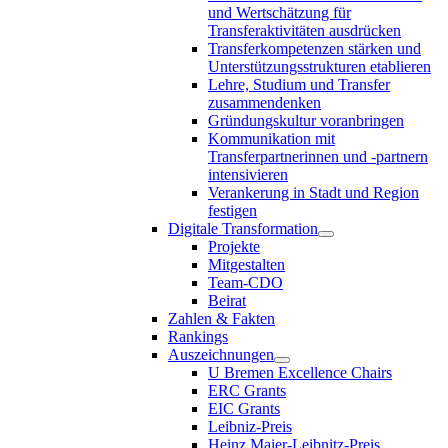
und Wertschätzung für
Transferaktivitäten ausdrücken
Transferkompetenzen stärken und
Unterstützungsstrukturen etablieren
Lehre, Studium und Transfer
zusammendenken
Gründungskultur voranbringen
Kommunikation mit
Transferpartnerinnen und -partnern
intensivieren
Verankerung in Stadt und Region
festigen
Digitale Transformation
Projekte
Mitgestalten
Team-CDO
Beirat
Zahlen & Fakten
Rankings
Auszeichnungen
U Bremen Excellence Chairs
ERC Grants
EIC Grants
Leibniz-Preis
Heinz Maier-Leibnitz-Preis