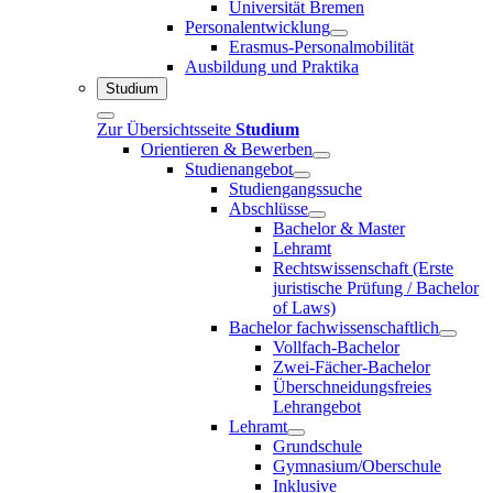
Universität Bremen
Personalentwicklung
Erasmus-Personalmobilität
Ausbildung und Praktika
Studium
Zur Übersichtsseite
Studium
Orientieren & Bewerben
Studienangebot
Studiengangssuche
Abschlüsse
Bachelor & Master
Lehramt
Rechtswissenschaft (Erste
juristische Prüfung / Bachelor
of Laws)
Bachelor fachwissenschaftlich
Vollfach-Bachelor
Zwei-Fächer-Bachelor
Überschneidungsfreies
Lehrangebot
Lehramt
Grundschule
Gymnasium/Oberschule
Inklusive