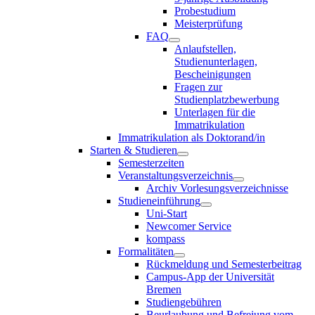
Probestudium
Meisterprüfung
FAQ
Anlaufstellen,
Studienunterlagen,
Bescheinigungen
Fragen zur
Studienplatzbewerbung
Unterlagen für die
Immatrikulation
Immatrikulation als Doktorand/in
Starten & Studieren
Semesterzeiten
Veranstaltungsverzeichnis
Archiv Vorlesungsverzeichnisse
Studieneinführung
Uni-Start
Newcomer Service
kompass
Formalitäten
Rückmeldung und Semesterbeitrag
Campus-App der Universität
Bremen
Studiengebühren
Beurlaubung und Befreiung vom