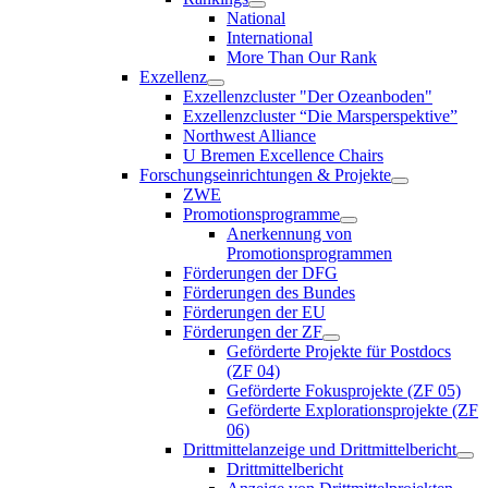
National
International
More Than Our Rank
Exzellenz
Exzellenzcluster "Der Ozeanboden"
Exzellenzcluster “Die Marsperspektive”
Northwest Alliance
U Bremen Excellence Chairs
Forschungseinrichtungen & Projekte
ZWE
Promotionsprogramme
Anerkennung von
Promotionsprogrammen
Förderungen der DFG
Förderungen des Bundes
Förderungen der EU
Förderungen der ZF
Geförderte Projekte für Postdocs
(ZF 04)
Geförderte Fokusprojekte (ZF 05)
Geförderte Explorationsprojekte (ZF
06)
Drittmittelanzeige und Drittmittelbericht
Drittmittelbericht