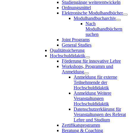
Studiengänge weiterentwickeln
Ordnungsmittel
Elektronische Modulhandbücher
Modulhandbucharchiv
Nach
Modulhandbüchern
suchen
Joint Programs
General Studies
Qualitätssicherung
Hochschuldidaktik
Förderung für innovative Lehre
Workshops, Programm und
Anmeldung
Anmeldung für externe
Teilnehmende der
Hochschuldidaktik
Anmeldung Weitere
Veranstaltungen
Hochschuldidaktik
Datenschutzerklärung für
Veranstaltungen des Referat
Lehre und Studium
Zertifikatsprogramm
Beratung & Coaching