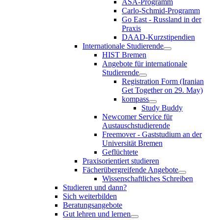
ASA-Programm
Carlo-Schmid-Programm
Go East - Russland in der
Praxis
DAAD-Kurzstipendien
Internationale Studierende
HIST Bremen
Angebote für internationale
Studierende
Registration Form (Iranian
Get Together on 29. May)
kompass
Study Buddy
Newcomer Service für
Austauschstudierende
Freemover - Gaststudium an der
Universität Bremen
Geflüchtete
Praxisorientiert studieren
Fächerübergreifende Angebote
Wissenschaftliches Schreiben
Studieren und dann?
Sich weiterbilden
Beratungsangebote
Gut lehren und lernen