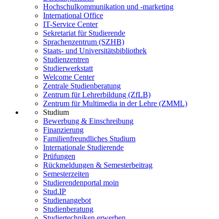
Hochschulkommunikation und -marketing
International Office
IT-Service Center
Sekretariat für Studierende
Sprachenzentrum (SZHB)
Staats- und Universitätsbibliothek
Studienzentren
Studierwerkstatt
Welcome Center
Zentrale Studienberatung
Zentrum für Lehrerbildung (ZfLB)
Zentrum für Multimedia in der Lehre (ZMML)
Studium
Bewerbung & Einschreibung
Finanzierung
Familienfreundliches Studium
Internationale Studierende
Prüfungen
Rückmeldungen & Semesterbeitrag
Semesterzeiten
Studierendenportal moin
Stud.IP
Studienangebot
Studienberatung
Studiertechniken erwerben