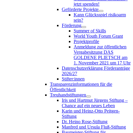
jetzt spenden!
Geförderte Projekte
Kann Glücksspiel risikoarm
sein?
Förderung
Summer of Skills
World Youth Forum Grant
Projektprofile
Anmeldung zur öffentlichen
Vergabesitzung DAS
GOLDENE PLIETSCH am
1. November 2021 um 17 Uhr
Datenschutzerklärung Förderanträge
2026/27
Stifter:innen
Transparenzinformationen für die
Öffentlichkeit
Treuhandstiftungen
Iris und Hartmut Jürgens Stiftung –
Chance auf ein neues Leben
Karin und Heinz-Otto Peitgen-
Stiftung
Dr. Heino Rose-Stiftung
Manfred und Ursula Fluß-Stiftung
Baumeister-Stiftung für