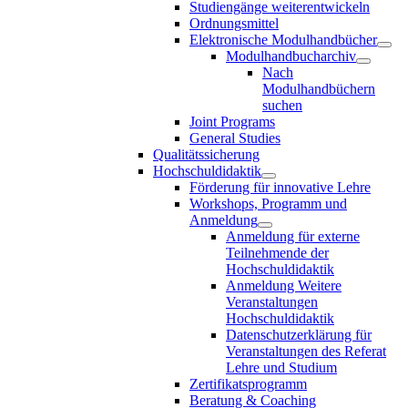
Studiengänge weiterentwickeln
Ordnungsmittel
Elektronische Modulhandbücher
Modulhandbucharchiv
Nach
Modulhandbüchern
suchen
Joint Programs
General Studies
Qualitätssicherung
Hochschuldidaktik
Förderung für innovative Lehre
Workshops, Programm und
Anmeldung
Anmeldung für externe
Teilnehmende der
Hochschuldidaktik
Anmeldung Weitere
Veranstaltungen
Hochschuldidaktik
Datenschutzerklärung für
Veranstaltungen des Referat
Lehre und Studium
Zertifikatsprogramm
Beratung & Coaching