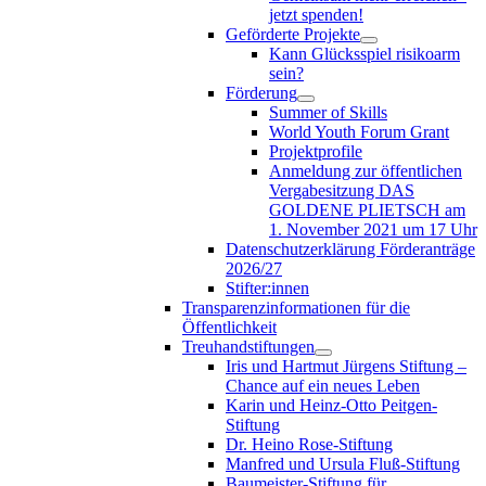
jetzt spenden!
Geförderte Projekte
Kann Glücksspiel risikoarm
sein?
Förderung
Summer of Skills
World Youth Forum Grant
Projektprofile
Anmeldung zur öffentlichen
Vergabesitzung DAS
GOLDENE PLIETSCH am
1. November 2021 um 17 Uhr
Datenschutzerklärung Förderanträge
2026/27
Stifter:innen
Transparenzinformationen für die
Öffentlichkeit
Treuhandstiftungen
Iris und Hartmut Jürgens Stiftung –
Chance auf ein neues Leben
Karin und Heinz-Otto Peitgen-
Stiftung
Dr. Heino Rose-Stiftung
Manfred und Ursula Fluß-Stiftung
Baumeister-Stiftung für