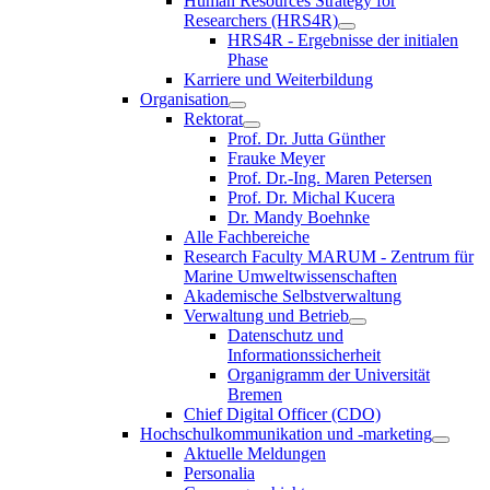
Human Resources Strategy for
Researchers (HRS4R)
HRS4R - Ergebnisse der initialen
Phase
Karriere und Weiterbildung
Organisation
Rektorat
Prof. Dr. Jutta Günther
Frauke Meyer
Prof. Dr.-Ing. Maren Petersen
Prof. Dr. Michal Kucera
Dr. Mandy Boehnke
Alle Fachbereiche
Research Faculty MARUM - Zentrum für
Marine Umweltwissenschaften
Akademische Selbstverwaltung
Verwaltung und Betrieb
Datenschutz und
Informationssicherheit
Organigramm der Universität
Bremen
Chief Digital Officer (CDO)
Hochschulkommunikation und -marketing
Aktuelle Meldungen
Personalia