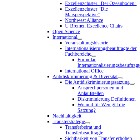
Exzellenzcluster "Der Ozeanboden"
Exzellenzcluster “Die
Marsperspektive”
Northwest Alliance
U Bremen Excellence Chairs
Open Science
International
Veranstaltungshistorie
Internationalisierungsbeauftragte der
Fachbereiche
Formular
Internationalisierungsbeauftragt
International Office
Antidiskriminierung & Diversität
Die Antidiskriminierungssatzung
Ansprechpersonen und
Anlaufstellen
Diskriminierung Definitionen
Wo und für Wen gilt die
Satzung?
Nachhaltigkeit
Transferstrategie
Transferbeirat und
Transferbeauftragte
Sichtbarkeit von Transfer erhöhen