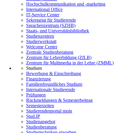
Hochschulkommunikation und -marketing
International Office
IT-Service Center
Sekretariat für Studierende
Sprachenzentrum (SZHB)
Staats- und Universitätsbibliothek
Studienzentren
Studierwerkstatt
Welcome Center
Zentrale Studienberatung
Zentrum für Lehrerbildung (ZfLB)
Zentrum für Multimedia in der Lehre (ZMML)
Studium
Bewerbung & Einschreibung
Finanzierung
Familienfreundliches Studium
Internationale Studierende
Prüfungen
Rückmeldungen & Semesterbeitrag
Semesterzeiten
Studierendenportal moin
Stud.IP
Studienangebot
Studienberatung
Studiertechniken erwerben