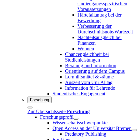
studiengangsspezifischen
Voraussetzungen
Härtefallantrag bei der
Bewerbung
Verbesserung der
Durchschnittsnote/Wartezeit
Nachteilsausgleich bei
Finanzen
Wohnen
Chancengleichheit bei
Studienleistungen
Beratung und Information
Orientierung auf dem Campus
Lernhilfsmittel & -räume
Auszeit vom Uni-Alltag
Information für Lehrende
Studentisches Engagement
Forschung
Zur Übersichtsseite
Forschung
Forschungsprofil
Wissenschaftsschwerpunkte
Open Access an der Universität Bremen
Predatory Publishing
Rankings