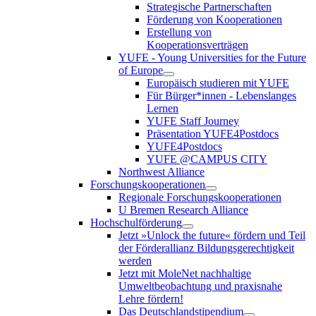
Strategische Partnerschaften
Förderung von Kooperationen
Erstellung von
Kooperationsverträgen
YUFE - Young Universities for the Future
of Europe
Europäisch studieren mit YUFE
Für Bürger*innen - Lebenslanges
Lernen
YUFE Staff Journey
Präsentation YUFE4Postdocs
YUFE4Postdocs
YUFE @CAMPUS CITY
Northwest Alliance
Forschungskooperationen
Regionale Forschungskooperationen
U Bremen Research Alliance
Hochschulförderung
Jetzt »Unlock the future« fördern und Teil
der Förderallianz Bildungsgerechtigkeit
werden
Jetzt mit MoleNet nachhaltige
Umweltbeobachtung und praxisnahe
Lehre fördern!
Das Deutschlandstipendium