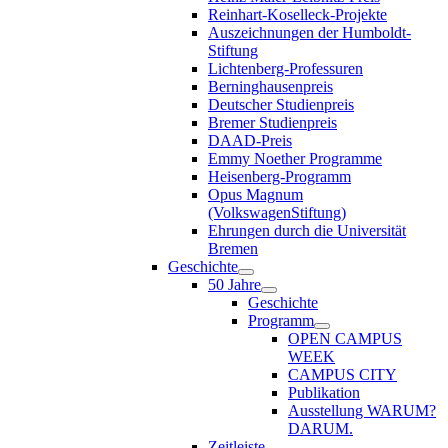
Reinhart-Koselleck-Projekte
Auszeichnungen der Humboldt-
Stiftung
Lichtenberg-Professuren
Berninghausenpreis
Deutscher Studienpreis
Bremer Studienpreis
DAAD-Preis
Emmy Noether Programme
Heisenberg-Programm
Opus Magnum
(VolkswagenStiftung)
Ehrungen durch die Universität
Bremen
Geschichte
50 Jahre
Geschichte
Programm
OPEN CAMPUS
WEEK
CAMPUS CITY
Publikation
Ausstellung WARUM?
DARUM.
Zeitleiste