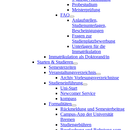
Probestudium
Meisterprüfung
FAQ
Anlaufstellen,
Studienunterlagen,
Bescheinigungen
Fragen zur
Studienplatzbewerbung
Unterlagen für die
Immatrikulation
Immatrikulation als Doktorand/in
Starten & Studieren
Semesterzeiten
Veranstaltungsverzeichnis
Archiv Vorlesungsverzeichnisse
Studieneinführung
Uni-Start
Newcomer Service
kompass
Formalitäten
Rückmeldung und Semesterbeitrag
Campus-App der Universität
Bremen
Studiengebühren
Beurlaubung und Befreiung vom