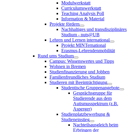
Modulwerkstatt
Curriculumswerkstatt
Teaching Analysis Poll
Information & Material
Projekte fördern
Nachhaltiges und transdisziplinäres
Studium - nuts@UB
Lehren und Lernen international
Projekt MINTernational
Erasmus-Lehrendenmobilität
Rund ums Studium
Campus: Wissenswertes und Tipps
Wohnen in Bremen
Studienfinanzierung und Jobben
Familienfreundliches Studium
Studieren mit Beeinträchtigung
Studentische Gruppenangebote
Gesprächsgruppe für
Studierende aus dem
Autismusspektrum (z.B.
Asperger)
Studienplatzbewerbung &
Studieneinstieg
Nachteilsausgleich beim
Erbringen der