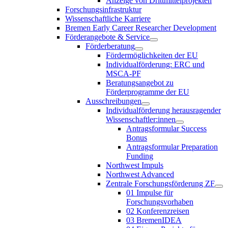
Anzeige von Drittmittelprojekten
Forschungsinfrastruktur
Wissenschaftliche Karriere
Bremen Early Career Researcher Development
Förderangebote & Service
Förderberatung
Fördermöglichkeiten der EU
Individualförderung: ERC und
MSCA-PF
Beratungsangebot zu
Förderprogramme der EU
Ausschreibungen
Individualförderung herausragender
Wissenschaftler:innen
Antragsformular Success
Bonus
Antragsformular Preparation
Funding
Northwest Impuls
Northwest Advanced
Zentrale Forschungsförderung ZF
01 Impulse für
Forschungsvorhaben
02 Konferenzreisen
03 BremenIDEA