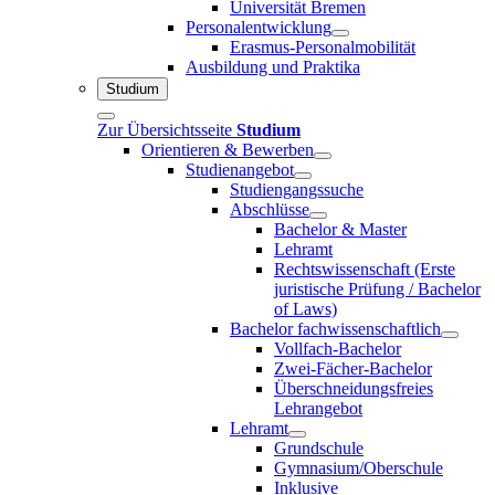
Universität Bremen
Personalentwicklung
Erasmus-Personalmobilität
Ausbildung und Praktika
Studium
Zur Übersichtsseite
Studium
Orientieren & Bewerben
Studienangebot
Studiengangssuche
Abschlüsse
Bachelor & Master
Lehramt
Rechtswissenschaft (Erste
juristische Prüfung / Bachelor
of Laws)
Bachelor fachwissenschaftlich
Vollfach-Bachelor
Zwei-Fächer-Bachelor
Überschneidungsfreies
Lehrangebot
Lehramt
Grundschule
Gymnasium/Oberschule
Inklusive