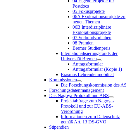
04 Eigene Projekte für
Postdocs
05 Fokusprojekte
06A Explorationsprojekte zu
neuen Themen
06B Interdisziplinäre
Explorationsprojekte
07 Verbundvorhaben
08 Prämien
Bremer Studienpreis
Internationalisierungsfonds der
Universität Bremen
Antragsformular
Antragsformular (Kopie 1)
Erasmus Lehrendenmobilität
Kommissionen
Die Forschungskommission des AS
Forschungsdatenmanagement
Das Nagoya Protokoll und ABS
Projektabfrage zum Nagoya-
Protokoll und zur EU-ABS-
Verordnung
Informationen zum Datenschutz
gemäß Art. 13 DS-GVO
Stipendien