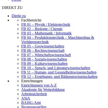
DIREKT ZU
Direkt zu
Fachbereiche
FB 01 – Physik / Elektrotechnik
FB 02 – Biologie / Chemie
FB 03 – Mathematik / Informatik
FB 04 – Produktionstechnik – Maschinenbau &
Verfahrenstechnik
FB 05 – Geowissenschaften
FB 06 – Rechtswissenschaft
FB 07 – Wirtschaftswissenschaft
FB 08 – Sozialwissenschaften
FB 09 – Kulturwissenschaften
FB 10 – Sprach- und Literaturwissenschaften
FB 11 – Human- und Gesundheitswissenschaften
FB 12 – Erziehungs- und Bildungswissenschaften
Einrichtungen
Einrichtungen von A-Z
Akademie für Weiterbildung
Arbeitssicherheit
AStA
BAföG-Amt
Beratungsstellen