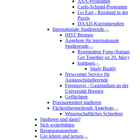
ASA-Programm
Carlo-Schmid-Programm
Go East - Russland in der
Praxis
DAAD-Kurzstipendien
Internationale Studierende
HIST Bremen
Angebote für internationale
Studierende
Registration Form (Iranian
Get Together on 29. May)
kompass
Study Buddy
Newcomer Service für
Austauschstudierende
Freemover - Gaststudium an der
Universität Bremen
Geflüchtete
Praxisorientiert studieren
Fächerübergreifende Angebote
Wissenschaftliches Schreiben
Studieren und dann?
Sich weiterbilden
Beratungsangebote
Gut lehren und lernen