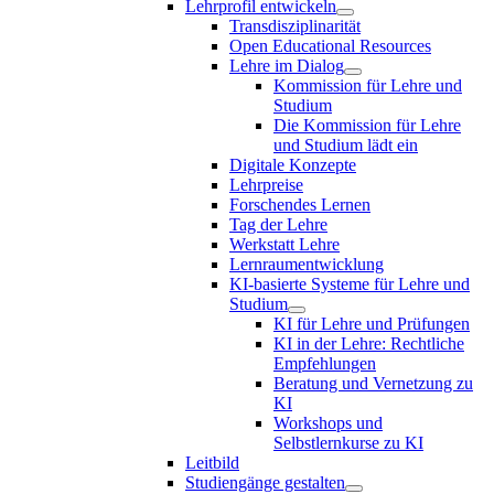
Lehrprofil entwickeln
Transdisziplinarität
Open Educational Resources
Lehre im Dialog
Kommission für Lehre und
Studium
Die Kommission für Lehre
und Studium lädt ein
Digitale Konzepte
Lehrpreise
Forschendes Lernen
Tag der Lehre
Werkstatt Lehre
Lernraumentwicklung
KI-basierte Systeme für Lehre und
Studium
KI für Lehre und Prüfungen
KI in der Lehre: Rechtliche
Empfehlungen
Beratung und Vernetzung zu
KI
Workshops und
Selbstlernkurse zu KI
Leitbild
Studiengänge gestalten