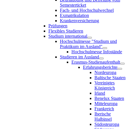
Semesterticket
Fach- und Hochschulwechsel
Exmatrikulation
Krankenversicherung
Prüfungen
Flexibles Studieren
Studium international
Hochschulmesse "Studium und
Praktikum im Ausland"
Hochschulmesse Infostände
Studieren im Ausland
Erasmus-Studienaufenthalt
Erfahrungsberichte
Nordeuropa
Baltische Staaten
Vereinigtes
Königreich
Irland
Benelux Staaten
Mitteleuropa
Frankreich
Iberische
Halbinsel
Südosteuropa