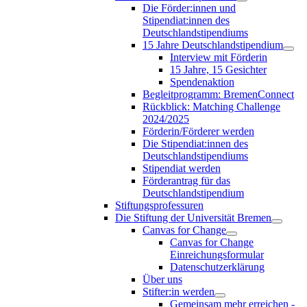
Die Förder:innen und
Stipendiat:innen des
Deutschlandstipendiums
15 Jahre Deutschlandstipendium
Interview mit Förderin
15 Jahre, 15 Gesichter
Spendenaktion
Begleitprogramm: BremenConnect
Rückblick: Matching Challenge
2024/2025
Förderin/Förderer werden
Die Stipendiat:innen des
Deutschlandstipendiums
Stipendiat werden
Förderantrag für das
Deutschlandstipendium
Stiftungsprofessuren
Die Stiftung der Universität Bremen
Canvas for Change
Canvas for Change
Einreichungsformular
Datenschutzerklärung
Über uns
Stifter:in werden
Gemeinsam mehr erreichen -