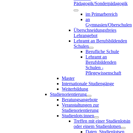
Pädagogik/Sonderpädagogik
im Primarbereich
an
Gymnasien/Oberschulen
Überschneidungsfreies
Lehrangebot
Lehramt an Berufsbildenden
Schulen
Berufliche Schule
Lehramt an
Berufsbildenden
Schulen -
Pflegewissenschaft
Master
Internationale Studiengänge
Weiterbildung
Studienorientierung
Beratungsangebote
Veranstaltungen zur
Studienorientierung
Studienlots:innen
Treffen mit einer Studienlotsin
oder einem Studienlotsen
Daten_Studienlotsen