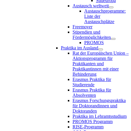
Südeuropa
Austausch weltweit
Austauschprogramme:
Liste der
Austauschplätze
Freemover
Stipendien und
Fördermöglichkeiten
PROMOS
Praktika im Ausland
Rat der Europäischen Union –
Aktionsprogramm für
Praktikanten und
Praktikantinnen mit einer
Behinderung
Erasmus Praktika für
Studierende
Erasmus Praktika für
Absolventen
Erasmus Forschungspraktika
für Doktorandinnen und
Doktoranden
Praktika im Lehramtsstudium
PROMOS Programm
RISE-Programm