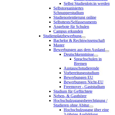
Selbst Studienlots:in werden
Selbstorganisiertes
Schnupperstudium
Studienorientierung online
Selbsttests/Selfassessments
Angebote für Schulen
Campus erkunden
Studienplatzbewerbung
Bachelor & Rechtswissenschaft
Master
Bewerbungen aus dem Ausland
Deutschkenntnisse
Sprachschulen in
Bremen
Austauschstudierende
Vorbereitungsstudium
Bewerbungen EU
Bewerbungen Nicht-EU
Freemover - Gaststudium
Studium für Geflüchtete
Neben- & Gasthörer
Hochschulzugangsberechtigung /
Studieren ohne Abitur
Hochschulzugang über eine
3-jährige Ausbildung