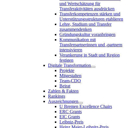
und Wertschätzung für
Transferaktivitäten ausdrücken
Transferkompetenzen stärken und
Unterstützungsstrukturen etablieren
Lehre, Studium und Transfer
zusammendenken
Gründungskultur voranbringen
Kommunikation mit
Transferpartnerinnen und -partnern
intensivieren
Verankerung in Stadt und Region
festigen
Digitale Transformation
Projekte
Mitgestalten
Team-CDO
Beirat
Zahlen & Fakten
Rankings
Auszeichnungen
U Bremen Excellence Chairs
ERC Grants
EIC Grants
Leibniz-Preis
Heinz Maier-Leibnitz-Preis