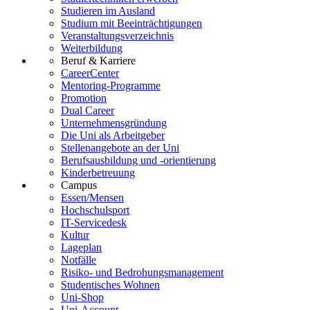
Studieren im Ausland
Studium mit Beeinträchtigungen
Veranstaltungsverzeichnis
Weiterbildung
Beruf & Karriere
CareerCenter
Mentoring-Programme
Promotion
Dual Career
Unternehmensgründung
Die Uni als Arbeitgeber
Stellenangebote an der Uni
Berufsausbildung und -orientierung
Kinderbetreuung
Campus
Essen/Mensen
Hochschulsport
IT-Servicedesk
Kultur
Lageplan
Notfälle
Risiko- und Bedrohungsmanagement
Studentisches Wohnen
Uni-Shop
Uni-Account