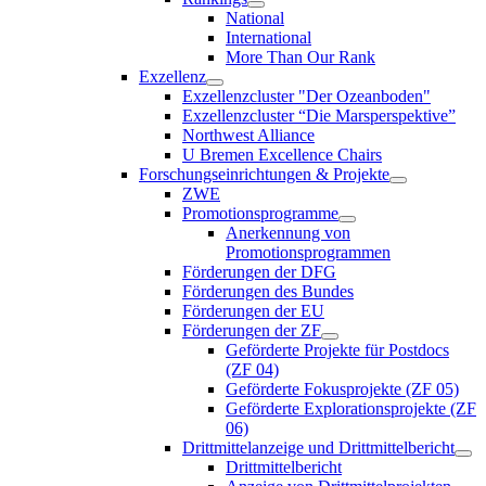
National
International
More Than Our Rank
Exzellenz
Exzellenzcluster "Der Ozeanboden"
Exzellenzcluster “Die Marsperspektive”
Northwest Alliance
U Bremen Excellence Chairs
Forschungseinrichtungen & Projekte
ZWE
Promotionsprogramme
Anerkennung von
Promotionsprogrammen
Förderungen der DFG
Förderungen des Bundes
Förderungen der EU
Förderungen der ZF
Geförderte Projekte für Postdocs
(ZF 04)
Geförderte Fokusprojekte (ZF 05)
Geförderte Explorationsprojekte (ZF
06)
Drittmittelanzeige und Drittmittelbericht
Drittmittelbericht