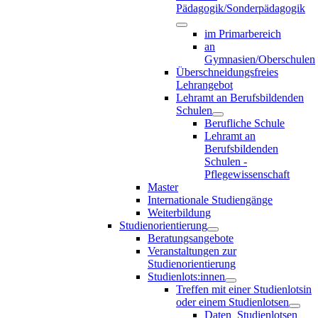
Pädagogik/Sonderpädagogik
im Primarbereich
an
Gymnasien/Oberschulen
Überschneidungsfreies
Lehrangebot
Lehramt an Berufsbildenden
Schulen
Berufliche Schule
Lehramt an
Berufsbildenden
Schulen -
Pflegewissenschaft
Master
Internationale Studiengänge
Weiterbildung
Studienorientierung
Beratungsangebote
Veranstaltungen zur
Studienorientierung
Studienlots:innen
Treffen mit einer Studienlotsin
oder einem Studienlotsen
Daten_Studienlotsen