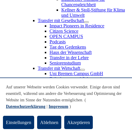
Chancengleichheit
Kellner & Stoll-Stiftung für Klima
und Umwelt
Transfer mit Gesellschaft
Impact Pioneers in Residence
Citizen Science
OPEN CAMPUS
Podcasts
Tag des Gedenkens
Haus der Wissenschaft
Transfer in der Lehre
Seniorenstudium
Transfer mit Wirtschaft
Uni Bremen Campus GmbH
Erfindungen und Schutzrechte
Partnerschaften und Beteiligungen
Auf unserer Webseite werden Cookies verwendet. Einige davon sind
Recruiting an der Universität Bremen
essentiell, während uns andere die Verbesserung und Optimierung der
Weiterbildung an der Universität Bremen
Transfer mit Schule
Website im Sinne der Nutzenden ermöglichen. (
Schülerinnen und Schüler
Datenschutzerklärung
|
Impressum
)
MINT-Schnupperstudium
Schulklassen
Lehrkräfte
Einstellungen
Ablehnen
Akzeptieren
Gründungsunterstützung
UniTransfer - Servicestelle für Transferaktivitäten