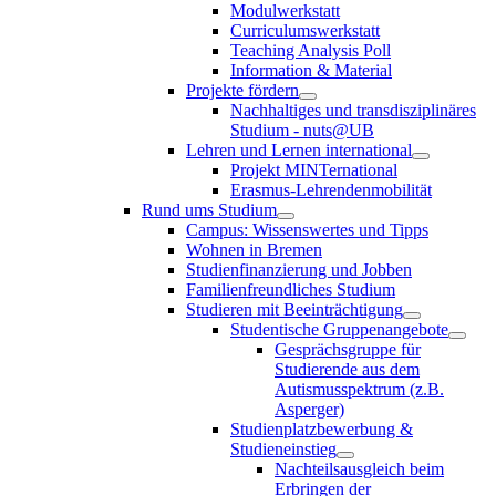
Modulwerkstatt
Curriculumswerkstatt
Teaching Analysis Poll
Information & Material
Projekte fördern
Nachhaltiges und transdisziplinäres
Studium - nuts@UB
Lehren und Lernen international
Projekt MINTernational
Erasmus-Lehrendenmobilität
Rund ums Studium
Campus: Wissenswertes und Tipps
Wohnen in Bremen
Studienfinanzierung und Jobben
Familienfreundliches Studium
Studieren mit Beeinträchtigung
Studentische Gruppenangebote
Gesprächsgruppe für
Studierende aus dem
Autismusspektrum (z.B.
Asperger)
Studienplatzbewerbung &
Studieneinstieg
Nachteilsausgleich beim
Erbringen der