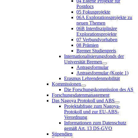
04 Eigene Projekte für
Postdocs
05 Fokusprojekte
06A Explorationsprojekte zu
neuen Themen
06B Interdisziplinäre
Explorationsprojekte
07 Verbundvorhaben
08 Prämien
Bremer Studienpreis
Internationalisierungsfonds der
Universität Bremen
Antragsformular
Antragsformular (Kopie 1)
Erasmus Lehrendenmobilität
Kommissionen
Die Forschungskommission des AS
Forschungsdatenmanagement
Das Nagoya Protokoll und ABS
Projektabfrage zum Nagoya-
Protokoll und zur EU-ABS-
Verordnung
Informationen zum Datenschutz
gemäß Art. 13 DS-GVO
Stipendien