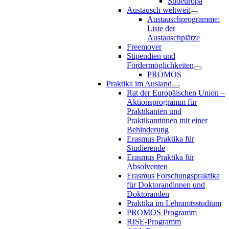
Südeuropa
Austausch weltweit
Austauschprogramme:
Liste der
Austauschplätze
Freemover
Stipendien und
Fördermöglichkeiten
PROMOS
Praktika im Ausland
Rat der Europäischen Union –
Aktionsprogramm für
Praktikanten und
Praktikantinnen mit einer
Behinderung
Erasmus Praktika für
Studierende
Erasmus Praktika für
Absolventen
Erasmus Forschungspraktika
für Doktorandinnen und
Doktoranden
Praktika im Lehramtsstudium
PROMOS Programm
RISE-Programm