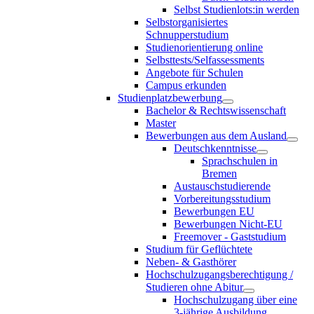
Selbst Studienlots:in werden
Selbstorganisiertes
Schnupperstudium
Studienorientierung online
Selbsttests/Selfassessments
Angebote für Schulen
Campus erkunden
Studienplatzbewerbung
Bachelor & Rechtswissenschaft
Master
Bewerbungen aus dem Ausland
Deutschkenntnisse
Sprachschulen in
Bremen
Austauschstudierende
Vorbereitungsstudium
Bewerbungen EU
Bewerbungen Nicht-EU
Freemover - Gaststudium
Studium für Geflüchtete
Neben- & Gasthörer
Hochschulzugangsberechtigung /
Studieren ohne Abitur
Hochschulzugang über eine
3-jährige Ausbildung