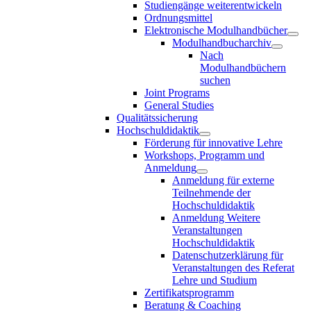
Studiengänge weiterentwickeln
Ordnungsmittel
Elektronische Modulhandbücher
Modulhandbucharchiv
Nach
Modulhandbüchern
suchen
Joint Programs
General Studies
Qualitätssicherung
Hochschuldidaktik
Förderung für innovative Lehre
Workshops, Programm und
Anmeldung
Anmeldung für externe
Teilnehmende der
Hochschuldidaktik
Anmeldung Weitere
Veranstaltungen
Hochschuldidaktik
Datenschutzerklärung für
Veranstaltungen des Referat
Lehre und Studium
Zertifikatsprogramm
Beratung & Coaching