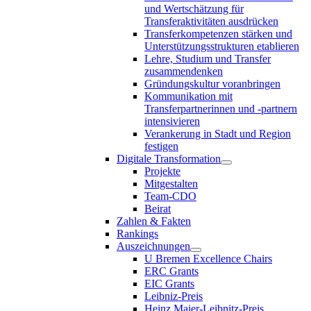
und Wertschätzung für
Transferaktivitäten ausdrücken
Transferkompetenzen stärken und
Unterstützungsstrukturen etablieren
Lehre, Studium und Transfer
zusammendenken
Gründungskultur voranbringen
Kommunikation mit
Transferpartnerinnen und -partnern
intensivieren
Verankerung in Stadt und Region
festigen
Digitale Transformation
Projekte
Mitgestalten
Team-CDO
Beirat
Zahlen & Fakten
Rankings
Auszeichnungen
U Bremen Excellence Chairs
ERC Grants
EIC Grants
Leibniz-Preis
Heinz Maier-Leibnitz-Preis