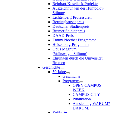
Reinhart-Koselleck-Projekte
Auszeichnungen der Humboldt-
Stiftung
Lichtenberg-Professuren
Berninghausenpreis
Deutscher Studienpreis
Bremer Studienpreis
DAAD-Preis
Emmy Noether Programme
Heisenberg-Programm
Opus Magnum
(VolkswagenStiftung)
Ehrungen durch die Universität
Bremen
Geschichte
50 Jahre
Geschichte
Programm
OPEN CAMPUS
WEEK
CAMPUS CITY
Publikation
Ausstellung WARUM?
DARUM.
Zeitleiste