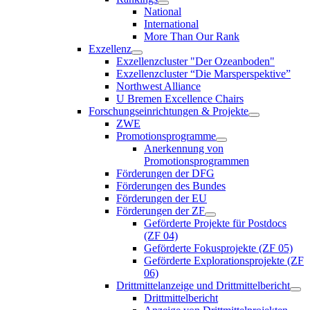
National
International
More Than Our Rank
Exzellenz
Exzellenzcluster "Der Ozeanboden"
Exzellenzcluster “Die Marsperspektive”
Northwest Alliance
U Bremen Excellence Chairs
Forschungseinrichtungen & Projekte
ZWE
Promotionsprogramme
Anerkennung von
Promotionsprogrammen
Förderungen der DFG
Förderungen des Bundes
Förderungen der EU
Förderungen der ZF
Geförderte Projekte für Postdocs
(ZF 04)
Geförderte Fokusprojekte (ZF 05)
Geförderte Explorationsprojekte (ZF
06)
Drittmittelanzeige und Drittmittelbericht
Drittmittelbericht