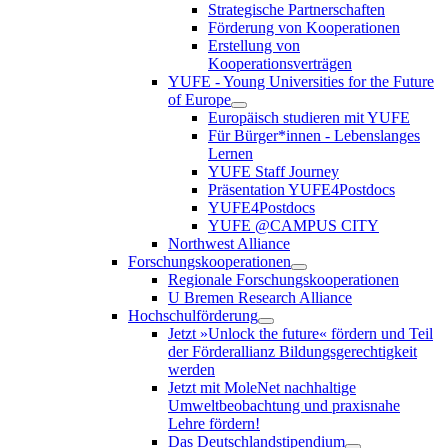
Strategische Partnerschaften
Förderung von Kooperationen
Erstellung von
Kooperationsverträgen
YUFE - Young Universities for the Future
of Europe
Europäisch studieren mit YUFE
Für Bürger*innen - Lebenslanges
Lernen
YUFE Staff Journey
Präsentation YUFE4Postdocs
YUFE4Postdocs
YUFE @CAMPUS CITY
Northwest Alliance
Forschungskooperationen
Regionale Forschungskooperationen
U Bremen Research Alliance
Hochschulförderung
Jetzt »Unlock the future« fördern und Teil
der Förderallianz Bildungsgerechtigkeit
werden
Jetzt mit MoleNet nachhaltige
Umweltbeobachtung und praxisnahe
Lehre fördern!
Das Deutschlandstipendium