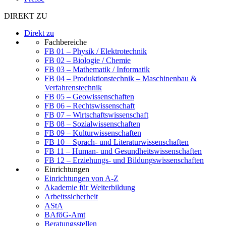
DIREKT ZU
Direkt zu
Fachbereiche
FB 01 – Physik / Elektrotechnik
FB 02 – Biologie / Chemie
FB 03 – Mathematik / Informatik
FB 04 – Produktionstechnik – Maschinenbau &
Verfahrenstechnik
FB 05 – Geowissenschaften
FB 06 – Rechtswissenschaft
FB 07 – Wirtschaftswissenschaft
FB 08 – Sozialwissenschaften
FB 09 – Kulturwissenschaften
FB 10 – Sprach- und Literaturwissenschaften
FB 11 – Human- und Gesundheitswissenschaften
FB 12 – Erziehungs- und Bildungswissenschaften
Einrichtungen
Einrichtungen von A-Z
Akademie für Weiterbildung
Arbeitssicherheit
AStA
BAföG-Amt
Beratungsstellen