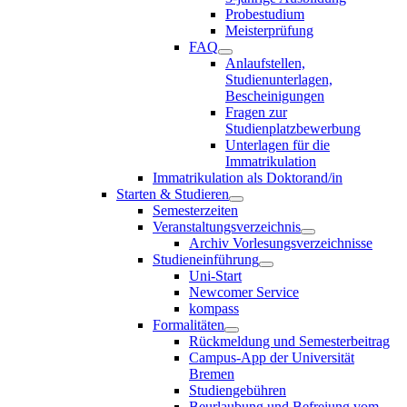
Probestudium
Meisterprüfung
FAQ
Anlaufstellen,
Studienunterlagen,
Bescheinigungen
Fragen zur
Studienplatzbewerbung
Unterlagen für die
Immatrikulation
Immatrikulation als Doktorand/in
Starten & Studieren
Semesterzeiten
Veranstaltungsverzeichnis
Archiv Vorlesungsverzeichnisse
Studieneinführung
Uni-Start
Newcomer Service
kompass
Formalitäten
Rückmeldung und Semesterbeitrag
Campus-App der Universität
Bremen
Studiengebühren
Beurlaubung und Befreiung vom