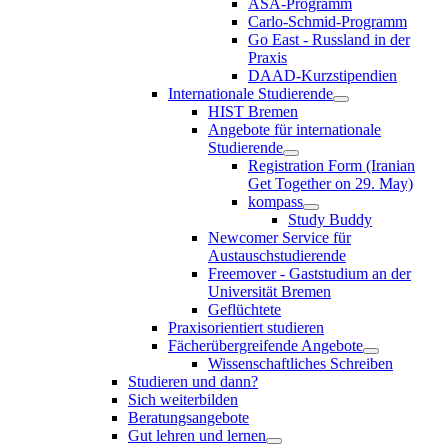
ASA-Programm
Carlo-Schmid-Programm
Go East - Russland in der
Praxis
DAAD-Kurzstipendien
Internationale Studierende
HIST Bremen
Angebote für internationale
Studierende
Registration Form (Iranian
Get Together on 29. May)
kompass
Study Buddy
Newcomer Service für
Austauschstudierende
Freemover - Gaststudium an der
Universität Bremen
Geflüchtete
Praxisorientiert studieren
Fächerübergreifende Angebote
Wissenschaftliches Schreiben
Studieren und dann?
Sich weiterbilden
Beratungsangebote
Gut lehren und lernen