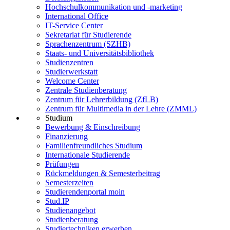
Hochschulkommunikation und -marketing
International Office
IT-Service Center
Sekretariat für Studierende
Sprachenzentrum (SZHB)
Staats- und Universitätsbibliothek
Studienzentren
Studierwerkstatt
Welcome Center
Zentrale Studienberatung
Zentrum für Lehrerbildung (ZfLB)
Zentrum für Multimedia in der Lehre (ZMML)
Studium
Bewerbung & Einschreibung
Finanzierung
Familienfreundliches Studium
Internationale Studierende
Prüfungen
Rückmeldungen & Semesterbeitrag
Semesterzeiten
Studierendenportal moin
Stud.IP
Studienangebot
Studienberatung
Studiertechniken erwerben