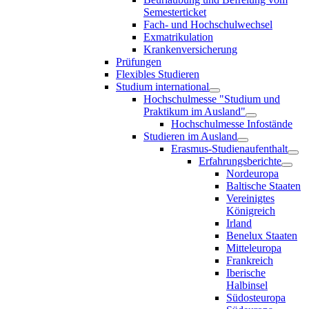
Semesterticket
Fach- und Hochschulwechsel
Exmatrikulation
Krankenversicherung
Prüfungen
Flexibles Studieren
Studium international
Hochschulmesse "Studium und
Praktikum im Ausland"
Hochschulmesse Infostände
Studieren im Ausland
Erasmus-Studienaufenthalt
Erfahrungsberichte
Nordeuropa
Baltische Staaten
Vereinigtes
Königreich
Irland
Benelux Staaten
Mitteleuropa
Frankreich
Iberische
Halbinsel
Südosteuropa