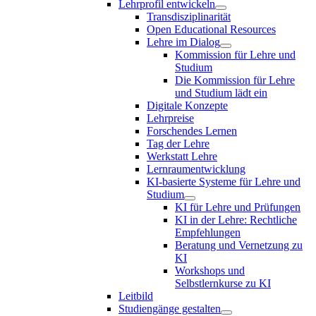
Lehrprofil entwickeln
Transdisziplinarität
Open Educational Resources
Lehre im Dialog
Kommission für Lehre und
Studium
Die Kommission für Lehre
und Studium lädt ein
Digitale Konzepte
Lehrpreise
Forschendes Lernen
Tag der Lehre
Werkstatt Lehre
Lernraumentwicklung
KI-basierte Systeme für Lehre und
Studium
KI für Lehre und Prüfungen
KI in der Lehre: Rechtliche
Empfehlungen
Beratung und Vernetzung zu
KI
Workshops und
Selbstlernkurse zu KI
Leitbild
Studiengänge gestalten