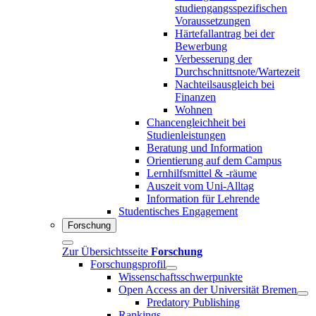
studiengangsspezifischen
Voraussetzungen
Härtefallantrag bei der
Bewerbung
Verbesserung der
Durchschnittsnote/Wartezeit
Nachteilsausgleich bei
Finanzen
Wohnen
Chancengleichheit bei
Studienleistungen
Beratung und Information
Orientierung auf dem Campus
Lernhilfsmittel & -räume
Auszeit vom Uni-Alltag
Information für Lehrende
Studentisches Engagement
Forschung
Zur Übersichtsseite
Forschung
Forschungsprofil
Wissenschaftsschwerpunkte
Open Access an der Universität Bremen
Predatory Publishing
Rankings