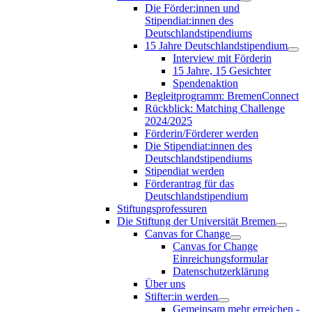
Die Förder:innen und
Stipendiat:innen des
Deutschlandstipendiums
15 Jahre Deutschlandstipendium
Interview mit Förderin
15 Jahre, 15 Gesichter
Spendenaktion
Begleitprogramm: BremenConnect
Rückblick: Matching Challenge
2024/2025
Förderin/Förderer werden
Die Stipendiat:innen des
Deutschlandstipendiums
Stipendiat werden
Förderantrag für das
Deutschlandstipendium
Stiftungsprofessuren
Die Stiftung der Universität Bremen
Canvas for Change
Canvas for Change
Einreichungsformular
Datenschutzerklärung
Über uns
Stifter:in werden
Gemeinsam mehr erreichen -