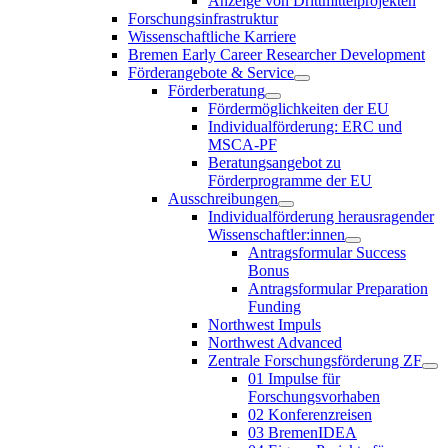
Anzeige von Drittmittelprojekten
Forschungsinfrastruktur
Wissenschaftliche Karriere
Bremen Early Career Researcher Development
Förderangebote & Service
Förderberatung
Fördermöglichkeiten der EU
Individualförderung: ERC und
MSCA-PF
Beratungsangebot zu
Förderprogramme der EU
Ausschreibungen
Individualförderung herausragender
Wissenschaftler:innen
Antragsformular Success
Bonus
Antragsformular Preparation
Funding
Northwest Impuls
Northwest Advanced
Zentrale Forschungsförderung ZF
01 Impulse für
Forschungsvorhaben
02 Konferenzreisen
03 BremenIDEA