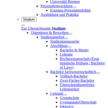
Universität Bremen
Personalentwicklung
Erasmus-Personalmobilität
Ausbildung und Praktika
Studium
Zur Übersichtsseite
Studium
Orientieren & Bewerben
Studienangebot
Studiengangssuche
Abschlüsse
Bachelor & Master
Lehramt
Rechtswissenschaft (Erste
juristische Prüfung / Bachelor
of Laws)
Bachelor fachwissenschaftlich
Vollfach-Bachelor
Zwei-Fächer-Bachelor
Überschneidungsfreies
Lehrangebot
Lehramt
Grundschule
Gymnasium/Oberschule
Inklusive