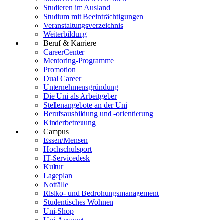
Studieren im Ausland
Studium mit Beeinträchtigungen
Veranstaltungsverzeichnis
Weiterbildung
Beruf & Karriere
CareerCenter
Mentoring-Programme
Promotion
Dual Career
Unternehmensgründung
Die Uni als Arbeitgeber
Stellenangebote an der Uni
Berufsausbildung und -orientierung
Kinderbetreuung
Campus
Essen/Mensen
Hochschulsport
IT-Servicedesk
Kultur
Lageplan
Notfälle
Risiko- und Bedrohungsmanagement
Studentisches Wohnen
Uni-Shop
Uni-Account