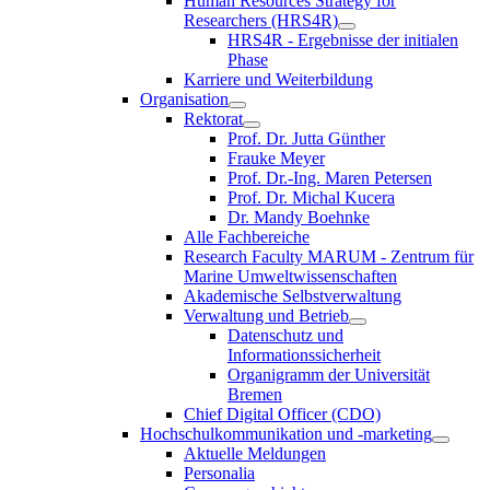
Human Resources Strategy for
Researchers (HRS4R)
HRS4R - Ergebnisse der initialen
Phase
Karriere und Weiterbildung
Organisation
Rektorat
Prof. Dr. Jutta Günther
Frauke Meyer
Prof. Dr.-Ing. Maren Petersen
Prof. Dr. Michal Kucera
Dr. Mandy Boehnke
Alle Fachbereiche
Research Faculty MARUM - Zentrum für
Marine Umweltwissenschaften
Akademische Selbstverwaltung
Verwaltung und Betrieb
Datenschutz und
Informationssicherheit
Organigramm der Universität
Bremen
Chief Digital Officer (CDO)
Hochschulkommunikation und -marketing
Aktuelle Meldungen
Personalia