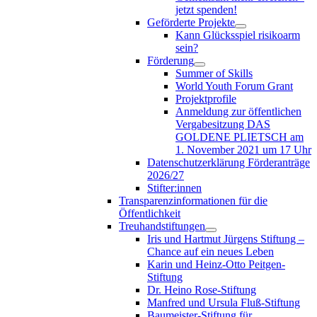
jetzt spenden!
Geförderte Projekte
Kann Glücksspiel risikoarm
sein?
Förderung
Summer of Skills
World Youth Forum Grant
Projektprofile
Anmeldung zur öffentlichen
Vergabesitzung DAS
GOLDENE PLIETSCH am
1. November 2021 um 17 Uhr
Datenschutzerklärung Förderanträge
2026/27
Stifter:innen
Transparenzinformationen für die
Öffentlichkeit
Treuhandstiftungen
Iris und Hartmut Jürgens Stiftung –
Chance auf ein neues Leben
Karin und Heinz-Otto Peitgen-
Stiftung
Dr. Heino Rose-Stiftung
Manfred und Ursula Fluß-Stiftung
Baumeister-Stiftung für