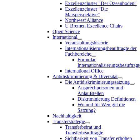
Exzellenzcluster "Der Ozeanboden"
Exzellenzcluster “Die
Marsperspektive”
Northwest Alliance
U Bremen Excellence Chairs
Open Science
International
Veranstaltungshistorie
Internationalisierungsbeauftragte der
Fachbereiche
Formular
Internationalisierungsbeauftragt
International Office
Antidiskriminierung & Diversität
Die Antidiskriminierungssatzung
Ansprechpersonen und
Anlaufstellen
Diskriminierung Definitionen
Wo und für Wen gilt die
Satzung?
Nachhaltigkeit
Transferstrategie
Transferbeirat und
Transferbeauftragte
Sichtbarkeit von Transfer erhöhen