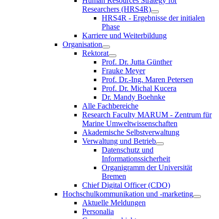
Human Resources Strategy for
Researchers (HRS4R)
HRS4R - Ergebnisse der initialen
Phase
Karriere und Weiterbildung
Organisation
Rektorat
Prof. Dr. Jutta Günther
Frauke Meyer
Prof. Dr.-Ing. Maren Petersen
Prof. Dr. Michal Kucera
Dr. Mandy Boehnke
Alle Fachbereiche
Research Faculty MARUM - Zentrum für
Marine Umweltwissenschaften
Akademische Selbstverwaltung
Verwaltung und Betrieb
Datenschutz und
Informationssicherheit
Organigramm der Universität
Bremen
Chief Digital Officer (CDO)
Hochschulkommunikation und -marketing
Aktuelle Meldungen
Personalia