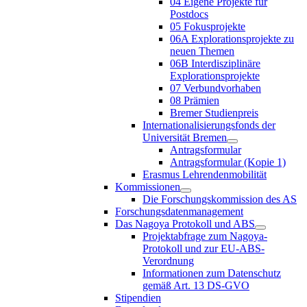
04 Eigene Projekte für
Postdocs
05 Fokusprojekte
06A Explorationsprojekte zu
neuen Themen
06B Interdisziplinäre
Explorationsprojekte
07 Verbundvorhaben
08 Prämien
Bremer Studienpreis
Internationalisierungsfonds der
Universität Bremen
Antragsformular
Antragsformular (Kopie 1)
Erasmus Lehrendenmobilität
Kommissionen
Die Forschungskommission des AS
Forschungsdatenmanagement
Das Nagoya Protokoll und ABS
Projektabfrage zum Nagoya-
Protokoll und zur EU-ABS-
Verordnung
Informationen zum Datenschutz
gemäß Art. 13 DS-GVO
Stipendien