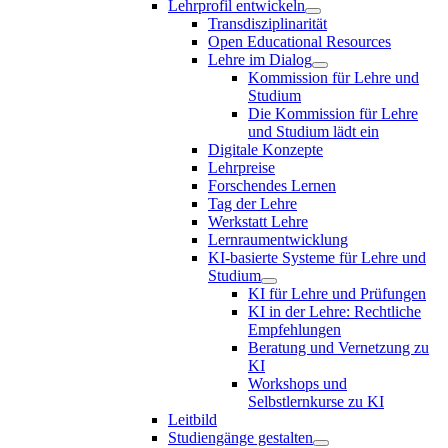
Lehrprofil entwickeln
Transdisziplinarität
Open Educational Resources
Lehre im Dialog
Kommission für Lehre und
Studium
Die Kommission für Lehre
und Studium lädt ein
Digitale Konzepte
Lehrpreise
Forschendes Lernen
Tag der Lehre
Werkstatt Lehre
Lernraumentwicklung
KI-basierte Systeme für Lehre und
Studium
KI für Lehre und Prüfungen
KI in der Lehre: Rechtliche
Empfehlungen
Beratung und Vernetzung zu
KI
Workshops und
Selbstlernkurse zu KI
Leitbild
Studiengänge gestalten