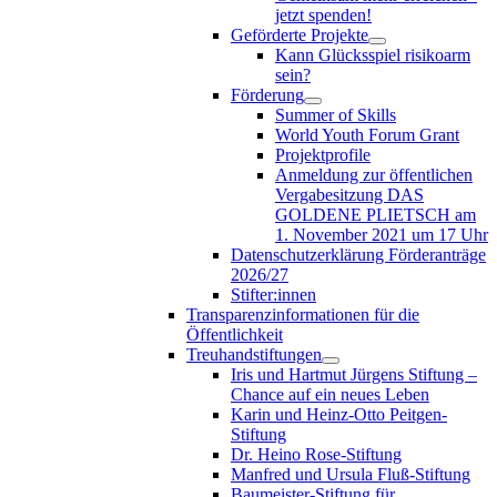
jetzt spenden!
Geförderte Projekte
Kann Glücksspiel risikoarm
sein?
Förderung
Summer of Skills
World Youth Forum Grant
Projektprofile
Anmeldung zur öffentlichen
Vergabesitzung DAS
GOLDENE PLIETSCH am
1. November 2021 um 17 Uhr
Datenschutzerklärung Förderanträge
2026/27
Stifter:innen
Transparenzinformationen für die
Öffentlichkeit
Treuhandstiftungen
Iris und Hartmut Jürgens Stiftung –
Chance auf ein neues Leben
Karin und Heinz-Otto Peitgen-
Stiftung
Dr. Heino Rose-Stiftung
Manfred und Ursula Fluß-Stiftung
Baumeister-Stiftung für