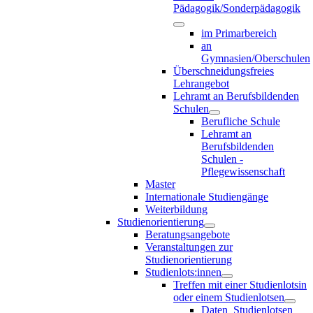
Pädagogik/Sonderpädagogik
im Primarbereich
an
Gymnasien/Oberschulen
Überschneidungsfreies
Lehrangebot
Lehramt an Berufsbildenden
Schulen
Berufliche Schule
Lehramt an
Berufsbildenden
Schulen -
Pflegewissenschaft
Master
Internationale Studiengänge
Weiterbildung
Studienorientierung
Beratungsangebote
Veranstaltungen zur
Studienorientierung
Studienlots:innen
Treffen mit einer Studienlotsin
oder einem Studienlotsen
Daten_Studienlotsen