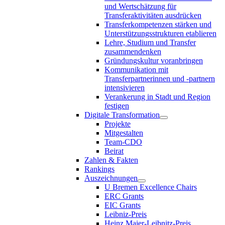
und Wertschätzung für
Transferaktivitäten ausdrücken
Transferkompetenzen stärken und
Unterstützungsstrukturen etablieren
Lehre, Studium und Transfer
zusammendenken
Gründungskultur voranbringen
Kommunikation mit
Transferpartnerinnen und -partnern
intensivieren
Verankerung in Stadt und Region
festigen
Digitale Transformation
Projekte
Mitgestalten
Team-CDO
Beirat
Zahlen & Fakten
Rankings
Auszeichnungen
U Bremen Excellence Chairs
ERC Grants
EIC Grants
Leibniz-Preis
Heinz Maier-Leibnitz-Preis