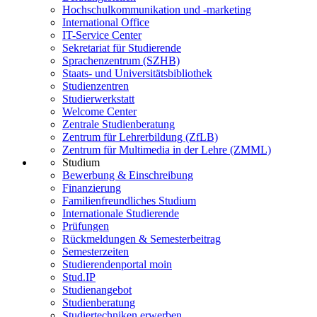
Hochschulkommunikation und -marketing
International Office
IT-Service Center
Sekretariat für Studierende
Sprachenzentrum (SZHB)
Staats- und Universitätsbibliothek
Studienzentren
Studierwerkstatt
Welcome Center
Zentrale Studienberatung
Zentrum für Lehrerbildung (ZfLB)
Zentrum für Multimedia in der Lehre (ZMML)
Studium
Bewerbung & Einschreibung
Finanzierung
Familienfreundliches Studium
Internationale Studierende
Prüfungen
Rückmeldungen & Semesterbeitrag
Semesterzeiten
Studierendenportal moin
Stud.IP
Studienangebot
Studienberatung
Studiertechniken erwerben