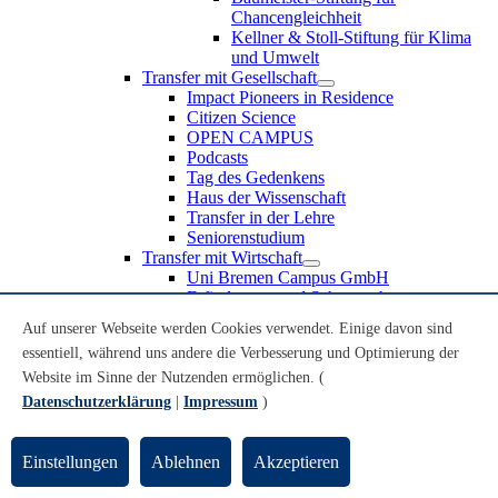
Chancengleichheit
Kellner & Stoll-Stiftung für Klima
und Umwelt
Transfer mit Gesellschaft
Impact Pioneers in Residence
Citizen Science
OPEN CAMPUS
Podcasts
Tag des Gedenkens
Haus der Wissenschaft
Transfer in der Lehre
Seniorenstudium
Transfer mit Wirtschaft
Uni Bremen Campus GmbH
Erfindungen und Schutzrechte
Partnerschaften und Beteiligungen
Auf unserer Webseite werden Cookies verwendet. Einige davon sind
Recruiting an der Universität Bremen
essentiell, während uns andere die Verbesserung und Optimierung der
Weiterbildung an der Universität Bremen
Transfer mit Schule
Website im Sinne der Nutzenden ermöglichen. (
Schülerinnen und Schüler
Datenschutzerklärung
|
Impressum
)
MINT-Schnupperstudium
Schulklassen
Lehrkräfte
Einstellungen
Ablehnen
Akzeptieren
Gründungsunterstützung
UniTransfer - Servicestelle für Transferaktivitäten