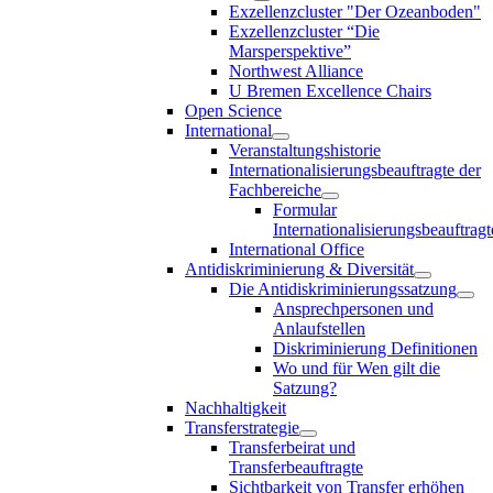
Exzellenzcluster "Der Ozeanboden"
Exzellenzcluster “Die
Marsperspektive”
Northwest Alliance
U Bremen Excellence Chairs
Open Science
International
Veranstaltungshistorie
Internationalisierungsbeauftragte der
Fachbereiche
Formular
Internationalisierungsbeauftragt
International Office
Antidiskriminierung & Diversität
Die Antidiskriminierungssatzung
Ansprechpersonen und
Anlaufstellen
Diskriminierung Definitionen
Wo und für Wen gilt die
Satzung?
Nachhaltigkeit
Transferstrategie
Transferbeirat und
Transferbeauftragte
Sichtbarkeit von Transfer erhöhen