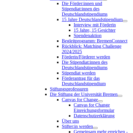
Die Förder:innen und
Stipendiat:innen des
Deutschlandstipendiums
15 Jahre Deutschlandstipendium
Interview mit Förderin
15 Jahre, 15 Gesichter
Spendenaktion
Begleitprogramm: BremenConnect
Rückblick: Matching Challenge
2024/2025
Förderin/Förderer werden
Die Stipendiat:innen des
Deutschlandstipendiums
Stipendiat werden
Förderantrag für das
Deutschlandstipendium
Stiftungsprofessuren
Die Stiftung der Universität Bremen
Canvas for Change
Canvas for Change
Einreichungsformular
Datenschutzerklärung
Über uns
Stifter:in werden
Gemeinsam mehr erreichen -