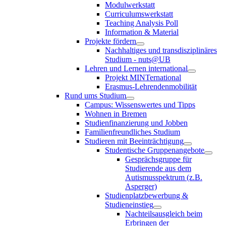
Modulwerkstatt
Curriculumswerkstatt
Teaching Analysis Poll
Information & Material
Projekte fördern
Nachhaltiges und transdisziplinäres
Studium - nuts@UB
Lehren und Lernen international
Projekt MINTernational
Erasmus-Lehrendenmobilität
Rund ums Studium
Campus: Wissenswertes und Tipps
Wohnen in Bremen
Studienfinanzierung und Jobben
Familienfreundliches Studium
Studieren mit Beeinträchtigung
Studentische Gruppenangebote
Gesprächsgruppe für
Studierende aus dem
Autismusspektrum (z.B.
Asperger)
Studienplatzbewerbung &
Studieneinstieg
Nachteilsausgleich beim
Erbringen der