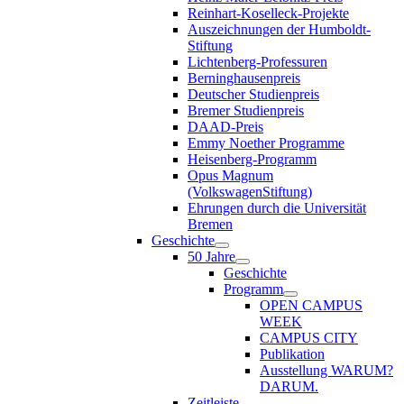
Reinhart-Koselleck-Projekte
Auszeichnungen der Humboldt-
Stiftung
Lichtenberg-Professuren
Berninghausenpreis
Deutscher Studienpreis
Bremer Studienpreis
DAAD-Preis
Emmy Noether Programme
Heisenberg-Programm
Opus Magnum
(VolkswagenStiftung)
Ehrungen durch die Universität
Bremen
Geschichte
50 Jahre
Geschichte
Programm
OPEN CAMPUS
WEEK
CAMPUS CITY
Publikation
Ausstellung WARUM?
DARUM.
Zeitleiste