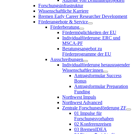
Anzeige von Drittmittelprojekten
Forschungsinfrastruktur
Wissenschaftliche Karriere
Bremen Early Career Researcher Development
Förderangebote & Service
Förderberatung
Fördermöglichkeiten der EU
Individualförderung: ERC und
MSCA-PF
Beratungsangebot zu
Förderprogramme der EU
Ausschreibungen
Individualförderung herausragender
Wissenschaftler:innen
Antragsformular Success
Bonus
Antragsformular Preparation
Funding
Northwest Impuls
Northwest Advanced
Zentrale Forschungsförderung ZF
01 Impulse für
Forschungsvorhaben
02 Konferenzreisen
03 BremenIDEA