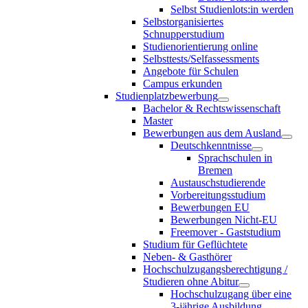
Selbst Studienlots:in werden
Selbstorganisiertes
Schnupperstudium
Studienorientierung online
Selbsttests/Selfassessments
Angebote für Schulen
Campus erkunden
Studienplatzbewerbung
Bachelor & Rechtswissenschaft
Master
Bewerbungen aus dem Ausland
Deutschkenntnisse
Sprachschulen in
Bremen
Austauschstudierende
Vorbereitungsstudium
Bewerbungen EU
Bewerbungen Nicht-EU
Freemover - Gaststudium
Studium für Geflüchtete
Neben- & Gasthörer
Hochschulzugangsberechtigung /
Studieren ohne Abitur
Hochschulzugang über eine
3-jährige Ausbildung