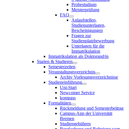
Probestudium
Meisterprüfung
FAQ
Anlaufstellen,
Studienunterlagen,
Bescheinigungen
Fragen zur
Studienplatzbewerbung
Unterlagen für die
Immatrikulation
Immatrikulation als Doktorand/in
Starten & Studieren
Semesterzeiten
Veranstaltungsverzeichnis
Archiv Vorlesungsverzeichnisse
Studieneinführung
Uni-Start
Newcomer Service
kompass
Formalitäten
Rückmeldung und Semesterbeitrag
Campus-App der Universität
Bremen
Studiengebühren
Beurlaubung und Befreiung vom