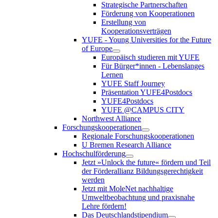
Strategische Partnerschaften
Förderung von Kooperationen
Erstellung von
Kooperationsverträgen
YUFE - Young Universities for the Future
of Europe
Europäisch studieren mit YUFE
Für Bürger*innen - Lebenslanges
Lernen
YUFE Staff Journey
Präsentation YUFE4Postdocs
YUFE4Postdocs
YUFE @CAMPUS CITY
Northwest Alliance
Forschungskooperationen
Regionale Forschungskooperationen
U Bremen Research Alliance
Hochschulförderung
Jetzt »Unlock the future« fördern und Teil
der Förderallianz Bildungsgerechtigkeit
werden
Jetzt mit MoleNet nachhaltige
Umweltbeobachtung und praxisnahe
Lehre fördern!
Das Deutschlandstipendium