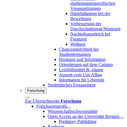
studiengangsspezifischen
Voraussetzungen
Härtefallantrag bei der
Bewerbung
Verbesserung der
Durchschnittsnote/Wartezeit
Nachteilsausgleich bei
Finanzen
Wohnen
Chancengleichheit bei
Studienleistungen
Beratung und Information
Orientierung auf dem Campus
Lernhilfsmittel & -räume
Auszeit vom Uni-Alltag
Information für Lehrende
Studentisches Engagement
Forschung
Zur Übersichtsseite
Forschung
Forschungsprofil
Wissenschaftsschwerpunkte
Open Access an der Universität Bremen
Predatory Publishing
Rankings