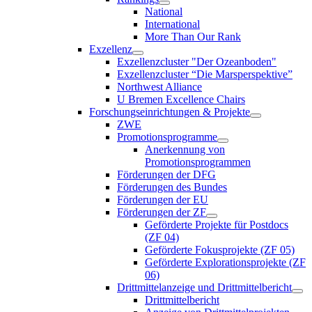
National
International
More Than Our Rank
Exzellenz
Exzellenzcluster "Der Ozeanboden"
Exzellenzcluster “Die Marsperspektive”
Northwest Alliance
U Bremen Excellence Chairs
Forschungseinrichtungen & Projekte
ZWE
Promotionsprogramme
Anerkennung von
Promotionsprogrammen
Förderungen der DFG
Förderungen des Bundes
Förderungen der EU
Förderungen der ZF
Geförderte Projekte für Postdocs
(ZF 04)
Geförderte Fokusprojekte (ZF 05)
Geförderte Explorationsprojekte (ZF
06)
Drittmittelanzeige und Drittmittelbericht
Drittmittelbericht