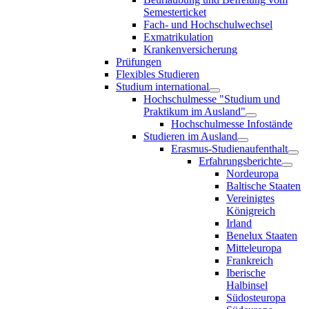
Semesterticket
Fach- und Hochschulwechsel
Exmatrikulation
Krankenversicherung
Prüfungen
Flexibles Studieren
Studium international
Hochschulmesse "Studium und
Praktikum im Ausland"
Hochschulmesse Infostände
Studieren im Ausland
Erasmus-Studienaufenthalt
Erfahrungsberichte
Nordeuropa
Baltische Staaten
Vereinigtes
Königreich
Irland
Benelux Staaten
Mitteleuropa
Frankreich
Iberische
Halbinsel
Südosteuropa