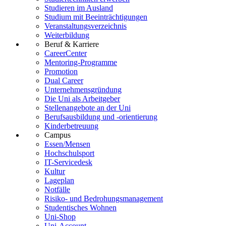
Studieren im Ausland
Studium mit Beeinträchtigungen
Veranstaltungsverzeichnis
Weiterbildung
Beruf & Karriere
CareerCenter
Mentoring-Programme
Promotion
Dual Career
Unternehmensgründung
Die Uni als Arbeitgeber
Stellenangebote an der Uni
Berufsausbildung und -orientierung
Kinderbetreuung
Campus
Essen/Mensen
Hochschulsport
IT-Servicedesk
Kultur
Lageplan
Notfälle
Risiko- und Bedrohungsmanagement
Studentisches Wohnen
Uni-Shop
Uni-Account