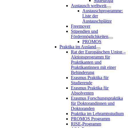
Südeuropa
Austausch weltweit
Austauschprogramme:
Liste der
Austauschplätze
Freemover
Stipendien und
Fördermöglichkeiten
PROMOS
Praktika im Ausland
Rat der Europäischen Union –
Aktionsprogramm für
Praktikanten und
Praktikantinnen mit einer
Behinderung
Erasmus Praktika für
Studierende
Erasmus Praktika für
Absolventen
Erasmus Forschungspraktika
für Doktorandinnen und
Doktoranden
Praktika im Lehramtsstudium
PROMOS Programm
RISE-Programm