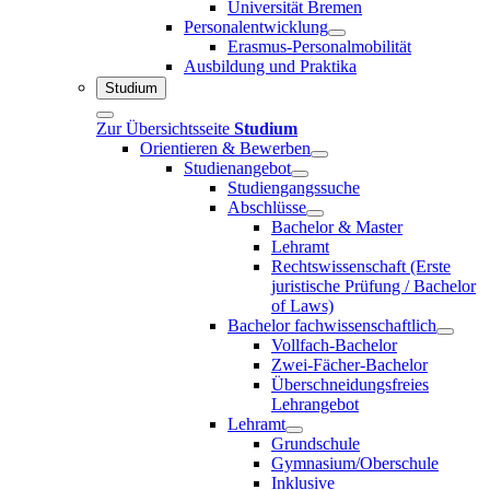
Universität Bremen
Personalentwicklung
Erasmus-Personalmobilität
Ausbildung und Praktika
Studium
Zur Übersichtsseite
Studium
Orientieren & Bewerben
Studienangebot
Studiengangssuche
Abschlüsse
Bachelor & Master
Lehramt
Rechtswissenschaft (Erste
juristische Prüfung / Bachelor
of Laws)
Bachelor fachwissenschaftlich
Vollfach-Bachelor
Zwei-Fächer-Bachelor
Überschneidungsfreies
Lehrangebot
Lehramt
Grundschule
Gymnasium/Oberschule
Inklusive