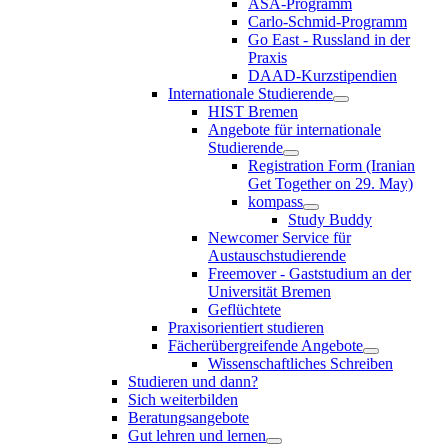
ASA-Programm
Carlo-Schmid-Programm
Go East - Russland in der
Praxis
DAAD-Kurzstipendien
Internationale Studierende
HIST Bremen
Angebote für internationale
Studierende
Registration Form (Iranian
Get Together on 29. May)
kompass
Study Buddy
Newcomer Service für
Austauschstudierende
Freemover - Gaststudium an der
Universität Bremen
Geflüchtete
Praxisorientiert studieren
Fächerübergreifende Angebote
Wissenschaftliches Schreiben
Studieren und dann?
Sich weiterbilden
Beratungsangebote
Gut lehren und lernen