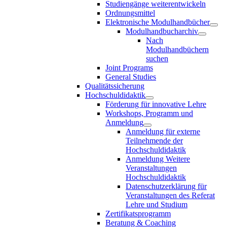
Studiengänge weiterentwickeln
Ordnungsmittel
Elektronische Modulhandbücher
Modulhandbucharchiv
Nach
Modulhandbüchern
suchen
Joint Programs
General Studies
Qualitätssicherung
Hochschuldidaktik
Förderung für innovative Lehre
Workshops, Programm und
Anmeldung
Anmeldung für externe
Teilnehmende der
Hochschuldidaktik
Anmeldung Weitere
Veranstaltungen
Hochschuldidaktik
Datenschutzerklärung für
Veranstaltungen des Referat
Lehre und Studium
Zertifikatsprogramm
Beratung & Coaching