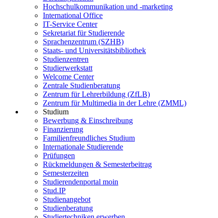
Hochschulkommunikation und -marketing
International Office
IT-Service Center
Sekretariat für Studierende
Sprachenzentrum (SZHB)
Staats- und Universitätsbibliothek
Studienzentren
Studierwerkstatt
Welcome Center
Zentrale Studienberatung
Zentrum für Lehrerbildung (ZfLB)
Zentrum für Multimedia in der Lehre (ZMML)
Studium
Bewerbung & Einschreibung
Finanzierung
Familienfreundliches Studium
Internationale Studierende
Prüfungen
Rückmeldungen & Semesterbeitrag
Semesterzeiten
Studierendenportal moin
Stud.IP
Studienangebot
Studienberatung
Studiertechniken erwerben