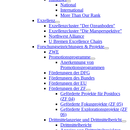
National
International
More Than Our Rank
Exzellenz
Exzellenzcluster "Der Ozeanboden"
Exzellenzcluster “Die Marsperspektive”
Northwest Alliance
U Bremen Excellence Chairs
Forschungseinrichtungen & Projekte
ZWE
Promotionsprogramme
Anerkennung von
Promotionsprogrammen
Förderungen der DFG
Förderungen des Bundes
Förderungen der EU
Förderungen der ZF
Geförderte Projekte für Postdocs
(ZF 04)
Geförderte Fokusprojekte (ZF 05)
Geförderte Explorationsprojekte (ZF
06)
Drittmittelanzeige und Drittmittelbericht
Drittmittelbericht