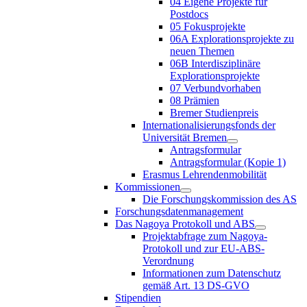
04 Eigene Projekte für
Postdocs
05 Fokusprojekte
06A Explorationsprojekte zu
neuen Themen
06B Interdisziplinäre
Explorationsprojekte
07 Verbundvorhaben
08 Prämien
Bremer Studienpreis
Internationalisierungsfonds der
Universität Bremen
Antragsformular
Antragsformular (Kopie 1)
Erasmus Lehrendenmobilität
Kommissionen
Die Forschungskommission des AS
Forschungsdatenmanagement
Das Nagoya Protokoll und ABS
Projektabfrage zum Nagoya-
Protokoll und zur EU-ABS-
Verordnung
Informationen zum Datenschutz
gemäß Art. 13 DS-GVO
Stipendien