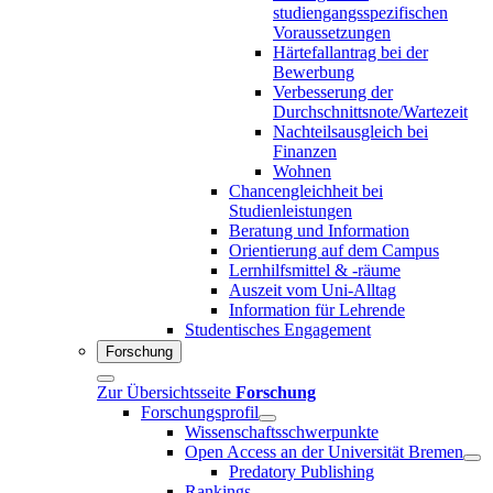
studiengangsspezifischen
Voraussetzungen
Härtefallantrag bei der
Bewerbung
Verbesserung der
Durchschnittsnote/Wartezeit
Nachteilsausgleich bei
Finanzen
Wohnen
Chancengleichheit bei
Studienleistungen
Beratung und Information
Orientierung auf dem Campus
Lernhilfsmittel & -räume
Auszeit vom Uni-Alltag
Information für Lehrende
Studentisches Engagement
Forschung
Zur Übersichtsseite
Forschung
Forschungsprofil
Wissenschaftsschwerpunkte
Open Access an der Universität Bremen
Predatory Publishing
Rankings