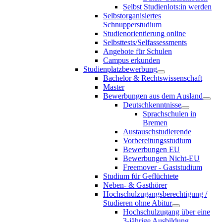
Selbst Studienlots:in werden
Selbstorganisiertes
Schnupperstudium
Studienorientierung online
Selbsttests/Selfassessments
Angebote für Schulen
Campus erkunden
Studienplatzbewerbung
Bachelor & Rechtswissenschaft
Master
Bewerbungen aus dem Ausland
Deutschkenntnisse
Sprachschulen in
Bremen
Austauschstudierende
Vorbereitungsstudium
Bewerbungen EU
Bewerbungen Nicht-EU
Freemover - Gaststudium
Studium für Geflüchtete
Neben- & Gasthörer
Hochschulzugangsberechtigung /
Studieren ohne Abitur
Hochschulzugang über eine
3-jährige Ausbildung