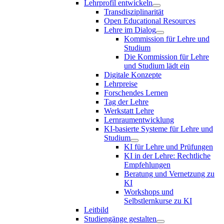
Lehrprofil entwickeln
Transdisziplinarität
Open Educational Resources
Lehre im Dialog
Kommission für Lehre und
Studium
Die Kommission für Lehre
und Studium lädt ein
Digitale Konzepte
Lehrpreise
Forschendes Lernen
Tag der Lehre
Werkstatt Lehre
Lernraumentwicklung
KI-basierte Systeme für Lehre und
Studium
KI für Lehre und Prüfungen
KI in der Lehre: Rechtliche
Empfehlungen
Beratung und Vernetzung zu
KI
Workshops und
Selbstlernkurse zu KI
Leitbild
Studiengänge gestalten