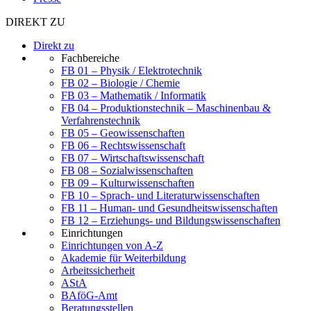
DIREKT ZU
Direkt zu
Fachbereiche
FB 01 – Physik / Elektrotechnik
FB 02 – Biologie / Chemie
FB 03 – Mathematik / Informatik
FB 04 – Produktionstechnik – Maschinenbau &
Verfahrenstechnik
FB 05 – Geowissenschaften
FB 06 – Rechtswissenschaft
FB 07 – Wirtschaftswissenschaft
FB 08 – Sozialwissenschaften
FB 09 – Kulturwissenschaften
FB 10 – Sprach- und Literaturwissenschaften
FB 11 – Human- und Gesundheitswissenschaften
FB 12 – Erziehungs- und Bildungswissenschaften
Einrichtungen
Einrichtungen von A-Z
Akademie für Weiterbildung
Arbeitssicherheit
AStA
BAföG-Amt
Beratungsstellen