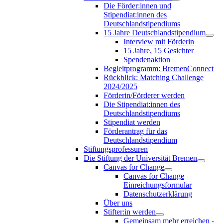
Die Förder:innen und
Stipendiat:innen des
Deutschlandstipendiums
15 Jahre Deutschlandstipendium
Interview mit Förderin
15 Jahre, 15 Gesichter
Spendenaktion
Begleitprogramm: BremenConnect
Rückblick: Matching Challenge
2024/2025
Förderin/Förderer werden
Die Stipendiat:innen des
Deutschlandstipendiums
Stipendiat werden
Förderantrag für das
Deutschlandstipendium
Stiftungsprofessuren
Die Stiftung der Universität Bremen
Canvas for Change
Canvas for Change
Einreichungsformular
Datenschutzerklärung
Über uns
Stifter:in werden
Gemeinsam mehr erreichen -