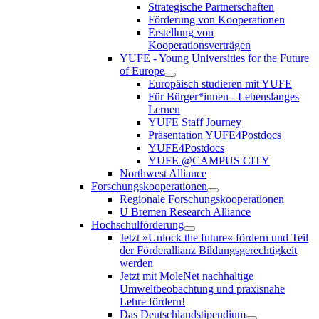
Strategische Partnerschaften
Förderung von Kooperationen
Erstellung von
Kooperationsverträgen
YUFE - Young Universities for the Future
of Europe
Europäisch studieren mit YUFE
Für Bürger*innen - Lebenslanges
Lernen
YUFE Staff Journey
Präsentation YUFE4Postdocs
YUFE4Postdocs
YUFE @CAMPUS CITY
Northwest Alliance
Forschungskooperationen
Regionale Forschungskooperationen
U Bremen Research Alliance
Hochschulförderung
Jetzt »Unlock the future« fördern und Teil
der Förderallianz Bildungsgerechtigkeit
werden
Jetzt mit MoleNet nachhaltige
Umweltbeobachtung und praxisnahe
Lehre fördern!
Das Deutschlandstipendium