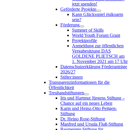
jetzt spenden!
Geförderte Projekte
Kann Glücksspiel risikoarm
sein?
Förderung
Summer of Skills
World Youth Forum Grant
Projektprofile
Anmeldung zur öffentlichen
Vergabesitzung DAS
GOLDENE PLIETSCH am
1. November 2021 um 17 Uhr
Datenschutzerklärung Förderanträge
2026/27
Stifter:innen
Transparenzinformationen für die
Öffentlichkeit
Treuhandstiftungen
Iris und Hartmut Jürgens Stiftung –
Chance auf ein neues Leben
Karin und Heinz-Otto Peitgen-
Stiftung
Dr. Heino Rose-Stiftung
Manfred und Ursula Fluß-Stiftung
Baumeister-Stiftung für