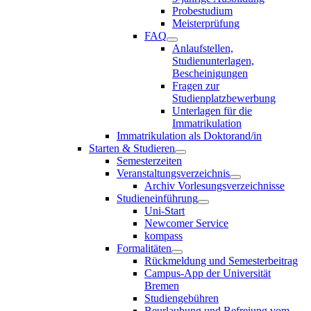
Probestudium
Meisterprüfung
FAQ
Anlaufstellen,
Studienunterlagen,
Bescheinigungen
Fragen zur
Studienplatzbewerbung
Unterlagen für die
Immatrikulation
Immatrikulation als Doktorand/in
Starten & Studieren
Semesterzeiten
Veranstaltungsverzeichnis
Archiv Vorlesungsverzeichnisse
Studieneinführung
Uni-Start
Newcomer Service
kompass
Formalitäten
Rückmeldung und Semesterbeitrag
Campus-App der Universität
Bremen
Studiengebühren
Beurlaubung und Befreiung vom