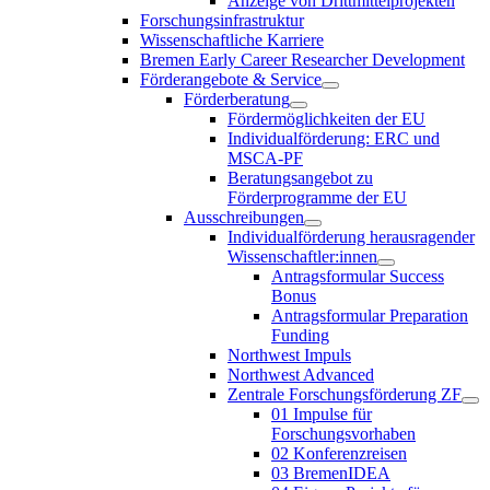
Anzeige von Drittmittelprojekten
Forschungsinfrastruktur
Wissenschaftliche Karriere
Bremen Early Career Researcher Development
Förderangebote & Service
Förderberatung
Fördermöglichkeiten der EU
Individualförderung: ERC und
MSCA-PF
Beratungsangebot zu
Förderprogramme der EU
Ausschreibungen
Individualförderung herausragender
Wissenschaftler:innen
Antragsformular Success
Bonus
Antragsformular Preparation
Funding
Northwest Impuls
Northwest Advanced
Zentrale Forschungsförderung ZF
01 Impulse für
Forschungsvorhaben
02 Konferenzreisen
03 BremenIDEA