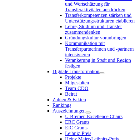
und Wertschätzung für
Transferaktivitäten ausdrücken
Transferkompetenzen stärken und
Unterstützungsstrukturen etablieren
Lehre, Studium und Transfer
zusammendenken
Gründungskultur voranbringen
Kommunikation mit
Transferpartnerinnen und -partnern
intensivieren
Verankerung in Stadt und Region
festigen
Digitale Transformation
Projekte
Mitgestalten
Team-CDO
Beirat
Zahlen & Fakten
Rankings
Auszeichnungen
U Bremen Excellence Chairs
ERC Grants
EIC Grants
Leibniz-Preis
Heinz Maier-Leibnitz-Preis