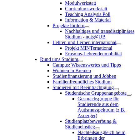
Modulwerkstatt
Curriculumswerkstatt
Teaching Analysis Poll
Information & Material
Projekte fördern
Nachhaltiges und transdisziplinäres
Studium - nuts@UB
Lehren und Lernen international
Projekt MINTernational
Erasmus-Lehrendenmobilität
Rund ums Studium
Campus: Wissenswertes und Tipps
Wohnen in Bremen
Studienfinanzierung und Jobben
Familienfreundliches Studium
Studieren mit Beeinträchtigung
Studentische Gruppenangebote
Gesprächsgruppe für
Studierende aus dem
Autismusspektrum (z.B.
Asperger)
Studienplatzbewerbung &
Studieneinstieg
Nachteilsausgleich beim
Erbringen der