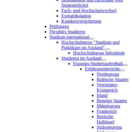
Semesterticket
Fach- und Hochschulwechsel
Exmatrikulation
Krankenversicherung
Prüfungen
Flexibles Studieren
Studium international
Hochschulmesse "Studium und
Praktikum im Ausland"
Hochschulmesse Infostände
Studieren im Ausland
Erasmus-Studienaufenthalt
Erfahrungsberichte
Nordeuropa
Baltische Staaten
Vereinigtes
Königreich
Irland
Benelux Staaten
Mitteleuropa
Frankreich
Iberische
Halbinsel
Südosteuropa