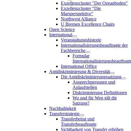
Exzellenzcluster "Der Ozeanboden"
Exzellenzcluster “Die
Marsperspektive”
Northwest Alliance
U Bremen Excellence Chairs
Open Science
International
Veranstaltungshistorie
Internationalisierungsbeauftragte der
Fachbereiche
Formular
Internationalisierungsbeauftragt
International Office
Antidiskriminierung & Diversität
Die Antidiskriminierungssatzung
Ansprechpersonen und
Anlaufstellen
Diskriminierung Definitionen
Wo und für Wen gilt die
Satzung?
Nachhaltigkeit
Transferstrategie
Transferbeirat und
Transferbeauftragte
Sichtbarkeit von Transfer erhöhen