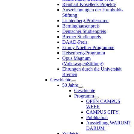
Reinhart-Koselleck-Projekte
Auszeichnungen der Humboldt-
Stiftung
Lichtenberg-Professuren
Berninghausenpreis
Deutscher Studienpreis
Bremer Studienpreis
DAAD-Preis
Emmy Noether Programme
Heisenberg-Programm
Opus Magnum
(VolkswagenStiftung)
Ehrungen durch die Universität
Bremen
Geschichte
50 Jahre
Geschichte
Programm
OPEN CAMPUS
WEEK
CAMPUS CITY
Publikation
Ausstellung WARUM?
DARUM.
Zeitleiste