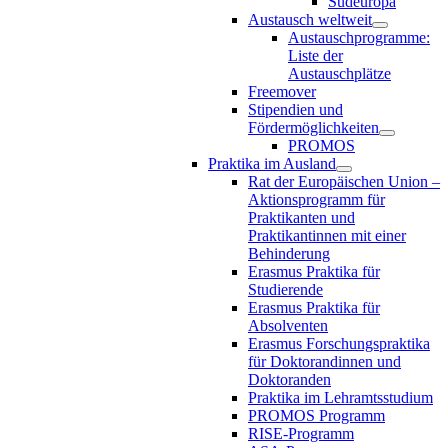
Südeuropa
Austausch weltweit
Austauschprogramme:
Liste der
Austauschplätze
Freemover
Stipendien und
Fördermöglichkeiten
PROMOS
Praktika im Ausland
Rat der Europäischen Union –
Aktionsprogramm für
Praktikanten und
Praktikantinnen mit einer
Behinderung
Erasmus Praktika für
Studierende
Erasmus Praktika für
Absolventen
Erasmus Forschungspraktika
für Doktorandinnen und
Doktoranden
Praktika im Lehramtsstudium
PROMOS Programm
RISE-Programm