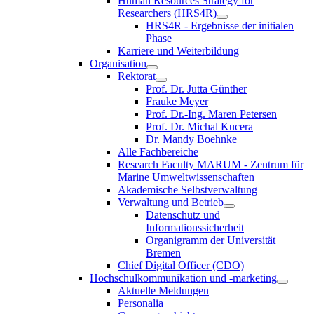
Human Resources Strategy for
Researchers (HRS4R)
HRS4R - Ergebnisse der initialen
Phase
Karriere und Weiterbildung
Organisation
Rektorat
Prof. Dr. Jutta Günther
Frauke Meyer
Prof. Dr.-Ing. Maren Petersen
Prof. Dr. Michal Kucera
Dr. Mandy Boehnke
Alle Fachbereiche
Research Faculty MARUM - Zentrum für
Marine Umweltwissenschaften
Akademische Selbstverwaltung
Verwaltung und Betrieb
Datenschutz und
Informationssicherheit
Organigramm der Universität
Bremen
Chief Digital Officer (CDO)
Hochschulkommunikation und -marketing
Aktuelle Meldungen
Personalia