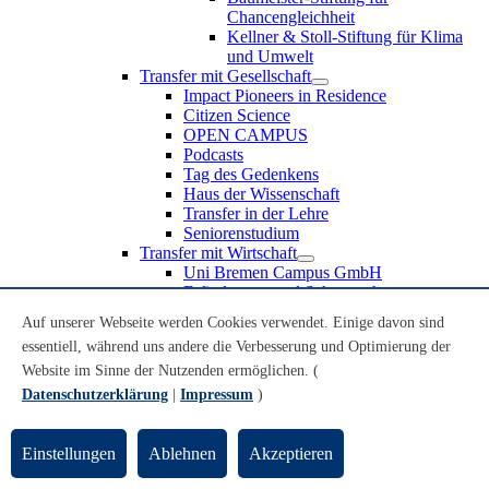
Chancengleichheit
Kellner & Stoll-Stiftung für Klima
und Umwelt
Transfer mit Gesellschaft
Impact Pioneers in Residence
Citizen Science
OPEN CAMPUS
Podcasts
Tag des Gedenkens
Haus der Wissenschaft
Transfer in der Lehre
Seniorenstudium
Transfer mit Wirtschaft
Uni Bremen Campus GmbH
Erfindungen und Schutzrechte
Partnerschaften und Beteiligungen
Auf unserer Webseite werden Cookies verwendet. Einige davon sind
Recruiting an der Universität Bremen
essentiell, während uns andere die Verbesserung und Optimierung der
Weiterbildung an der Universität Bremen
Transfer mit Schule
Website im Sinne der Nutzenden ermöglichen. (
Schülerinnen und Schüler
Datenschutzerklärung
|
Impressum
)
MINT-Schnupperstudium
Schulklassen
Lehrkräfte
Einstellungen
Ablehnen
Akzeptieren
Gründungsunterstützung
UniTransfer - Servicestelle für Transferaktivitäten