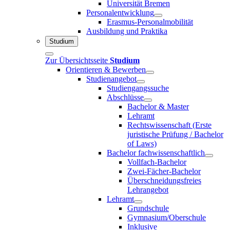
Universität Bremen
Personalentwicklung
Erasmus-Personalmobilität
Ausbildung und Praktika
Studium
Zur Übersichtsseite
Studium
Orientieren & Bewerben
Studienangebot
Studiengangssuche
Abschlüsse
Bachelor & Master
Lehramt
Rechtswissenschaft (Erste
juristische Prüfung / Bachelor
of Laws)
Bachelor fachwissenschaftlich
Vollfach-Bachelor
Zwei-Fächer-Bachelor
Überschneidungsfreies
Lehrangebot
Lehramt
Grundschule
Gymnasium/Oberschule
Inklusive