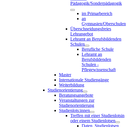
Pädagogik/Sonderpädagogik
im Primarbereich
an
Gymnasien/Oberschulen
Überschneidungsfreies
Lehrangebot
Lehramt an Berufsbildenden
Schulen
Berufliche Schule
Lehramt an
Berufsbildenden
Schulen -
Pflegewissenschaft
Master
Internationale Studiengänge
Weiterbildung
Studienorientierung
Beratungsangebote
Veranstaltungen zur
Studienorientierung
Studienlots:innen
Treffen mit einer Studienlotsin
oder einem Studienlotsen
Daten_Studienlotsen