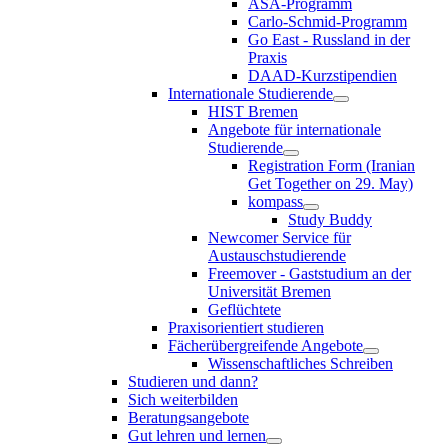
ASA-Programm
Carlo-Schmid-Programm
Go East - Russland in der
Praxis
DAAD-Kurzstipendien
Internationale Studierende
HIST Bremen
Angebote für internationale
Studierende
Registration Form (Iranian
Get Together on 29. May)
kompass
Study Buddy
Newcomer Service für
Austauschstudierende
Freemover - Gaststudium an der
Universität Bremen
Geflüchtete
Praxisorientiert studieren
Fächerübergreifende Angebote
Wissenschaftliches Schreiben
Studieren und dann?
Sich weiterbilden
Beratungsangebote
Gut lehren und lernen