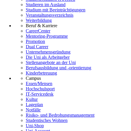
Studieren im Ausland
Studium mit Beeinträchtigungen
Veranstaltungsverzeichnis
Weiterbildung
Beruf & Karriere
CareerCenter
Mentoring-Programme
Promotion
Dual Career
Unternehmensgründung
Die Uni als Arbeitgeber
Stellenangebote an der Uni
Berufsausbildung und -orientierung
Kinderbetreuung
Campus
Essen/Mensen
Hochschulsport
IT-Servicedesk
Kultur
Lageplan
Notfälle
Risiko- und Bedrohungsmanagement
Studentisches Wohnen
Uni-Shop
Uni-Account