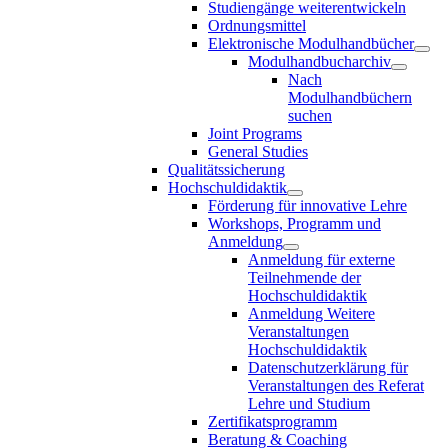
Studiengänge weiterentwickeln
Ordnungsmittel
Elektronische Modulhandbücher
Modulhandbucharchiv
Nach
Modulhandbüchern
suchen
Joint Programs
General Studies
Qualitätssicherung
Hochschuldidaktik
Förderung für innovative Lehre
Workshops, Programm und
Anmeldung
Anmeldung für externe
Teilnehmende der
Hochschuldidaktik
Anmeldung Weitere
Veranstaltungen
Hochschuldidaktik
Datenschutzerklärung für
Veranstaltungen des Referat
Lehre und Studium
Zertifikatsprogramm
Beratung & Coaching