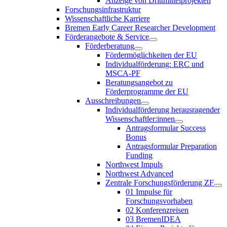
Anzeige von Drittmittelprojekten
Forschungsinfrastruktur
Wissenschaftliche Karriere
Bremen Early Career Researcher Development
Förderangebote & Service
Förderberatung
Fördermöglichkeiten der EU
Individualförderung: ERC und
MSCA-PF
Beratungsangebot zu
Förderprogramme der EU
Ausschreibungen
Individualförderung herausragender
Wissenschaftler:innen
Antragsformular Success
Bonus
Antragsformular Preparation
Funding
Northwest Impuls
Northwest Advanced
Zentrale Forschungsförderung ZF
01 Impulse für
Forschungsvorhaben
02 Konferenzreisen
03 BremenIDEA