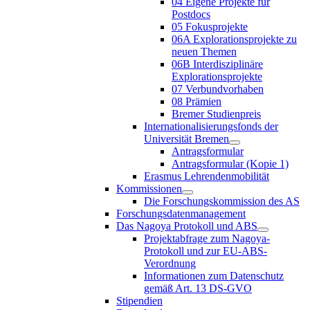
04 Eigene Projekte für
Postdocs
05 Fokusprojekte
06A Explorationsprojekte zu
neuen Themen
06B Interdisziplinäre
Explorationsprojekte
07 Verbundvorhaben
08 Prämien
Bremer Studienpreis
Internationalisierungsfonds der
Universität Bremen
Antragsformular
Antragsformular (Kopie 1)
Erasmus Lehrendenmobilität
Kommissionen
Die Forschungskommission des AS
Forschungsdatenmanagement
Das Nagoya Protokoll und ABS
Projektabfrage zum Nagoya-
Protokoll und zur EU-ABS-
Verordnung
Informationen zum Datenschutz
gemäß Art. 13 DS-GVO
Stipendien