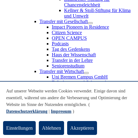
Chancengleichheit
Kellner & Stoll-Stiftung für Klima
und Umwelt
Transfer mit Gesellschaft
Impact Pioneers in Residence
Citizen Science
OPEN CAMPUS
Podcasts
Tag des Gedenkens
Haus der Wissenschaft
Transfer in der Lehre
Seniorenstudium
Transfer mit Wirtschaft
Uni Bremen Campus GmbH
Erfindungen und Schutzrechte
Partnerschaften und Beteiligungen
Auf unserer Webseite werden Cookies verwendet. Einige davon sind
Recruiting an der Universität Bremen
essentiell, während uns andere die Verbesserung und Optimierung der
Weiterbildung an der Universität Bremen
Transfer mit Schule
Website im Sinne der Nutzenden ermöglichen. (
Schülerinnen und Schüler
Datenschutzerklärung
|
Impressum
)
MINT-Schnupperstudium
Schulklassen
Lehrkräfte
Einstellungen
Ablehnen
Akzeptieren
Gründungsunterstützung
UniTransfer - Servicestelle für Transferaktivitäten