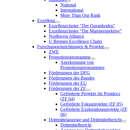
National
International
More Than Our Rank
Exzellenz
Exzellenzcluster "Der Ozeanboden"
Exzellenzcluster “Die Marsperspektive”
Northwest Alliance
U Bremen Excellence Chairs
Forschungseinrichtungen & Projekte
ZWE
Promotionsprogramme
Anerkennung von
Promotionsprogrammen
Förderungen der DFG
Förderungen des Bundes
Förderungen der EU
Förderungen der ZF
Geförderte Projekte für Postdocs
(ZF 04)
Geförderte Fokusprojekte (ZF 05)
Geförderte Explorationsprojekte (ZF
06)
Drittmittelanzeige und Drittmittelbericht
Drittmittelbericht