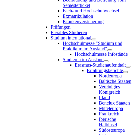
Semesterticket
Fach- und Hochschulwechsel
Exmatrikulation
Krankenversicherung
Prüfungen
Flexibles Studieren
Studium international
Hochschulmesse "Studium und
Praktikum im Ausland"
Hochschulmesse Infostände
Studieren im Ausland
Erasmus-Studienaufenthalt
Erfahrungsberichte
Nordeuropa
Baltische Staaten
Vereinigtes
Königreich
Irland
Benelux Staaten
Mitteleuropa
Frankreich
Iberische
Halbinsel
Südosteuropa