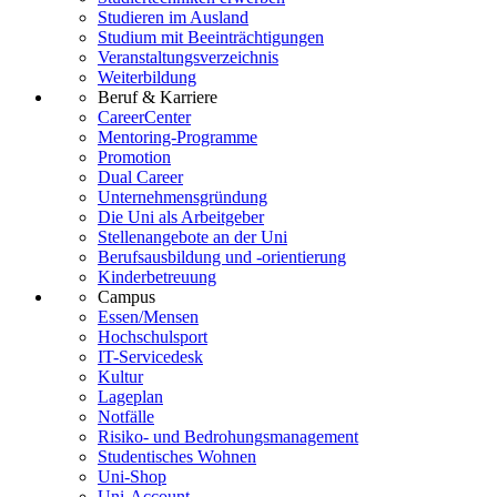
Studieren im Ausland
Studium mit Beeinträchtigungen
Veranstaltungsverzeichnis
Weiterbildung
Beruf & Karriere
CareerCenter
Mentoring-Programme
Promotion
Dual Career
Unternehmensgründung
Die Uni als Arbeitgeber
Stellenangebote an der Uni
Berufsausbildung und -orientierung
Kinderbetreuung
Campus
Essen/Mensen
Hochschulsport
IT-Servicedesk
Kultur
Lageplan
Notfälle
Risiko- und Bedrohungsmanagement
Studentisches Wohnen
Uni-Shop
Uni-Account