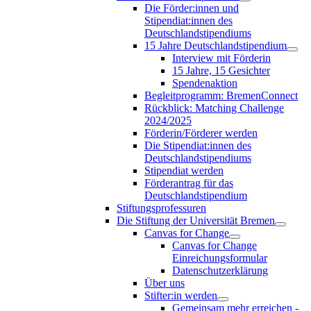
Die Förder:innen und
Stipendiat:innen des
Deutschlandstipendiums
15 Jahre Deutschlandstipendium
Interview mit Förderin
15 Jahre, 15 Gesichter
Spendenaktion
Begleitprogramm: BremenConnect
Rückblick: Matching Challenge
2024/2025
Förderin/Förderer werden
Die Stipendiat:innen des
Deutschlandstipendiums
Stipendiat werden
Förderantrag für das
Deutschlandstipendium
Stiftungsprofessuren
Die Stiftung der Universität Bremen
Canvas for Change
Canvas for Change
Einreichungsformular
Datenschutzerklärung
Über uns
Stifter:in werden
Gemeinsam mehr erreichen -