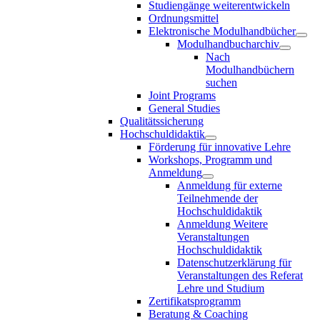
Studiengänge weiterentwickeln
Ordnungsmittel
Elektronische Modulhandbücher
Modulhandbucharchiv
Nach
Modulhandbüchern
suchen
Joint Programs
General Studies
Qualitätssicherung
Hochschuldidaktik
Förderung für innovative Lehre
Workshops, Programm und
Anmeldung
Anmeldung für externe
Teilnehmende der
Hochschuldidaktik
Anmeldung Weitere
Veranstaltungen
Hochschuldidaktik
Datenschutzerklärung für
Veranstaltungen des Referat
Lehre und Studium
Zertifikatsprogramm
Beratung & Coaching