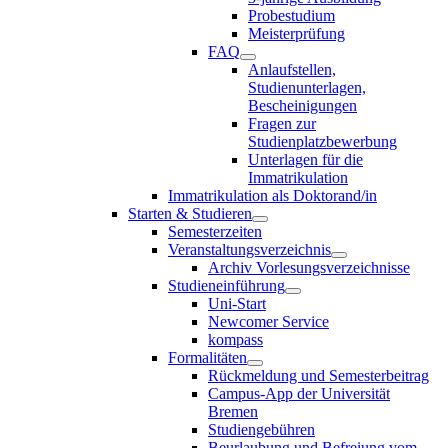
Probestudium
Meisterprüfung
FAQ
Anlaufstellen,
Studienunterlagen,
Bescheinigungen
Fragen zur
Studienplatzbewerbung
Unterlagen für die
Immatrikulation
Immatrikulation als Doktorand/in
Starten & Studieren
Semesterzeiten
Veranstaltungsverzeichnis
Archiv Vorlesungsverzeichnisse
Studieneinführung
Uni-Start
Newcomer Service
kompass
Formalitäten
Rückmeldung und Semesterbeitrag
Campus-App der Universität
Bremen
Studiengebühren
Beurlaubung und Befreiung vom