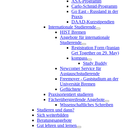
ASA-Programm
Carlo-Schmid-Programm
Go East - Russland in der
Praxis
DAAD-Kurzstipendien
Internationale Studierende
HIST Bremen
Angebote für internationale
Studierende
Registration Form (Iranian
Get Together on 29. May)
kompass
Study Buddy
Newcomer Service für
Austauschstudierende
Freemover - Gaststudium an der
Universität Bremen
Geflüchtete
Praxisorientiert studieren
Fächerübergreifende Angebote
Wissenschaftliches Schreiben
Studieren und dann?
Sich weiterbilden
Beratungsangebote
Gut lehren und lernen