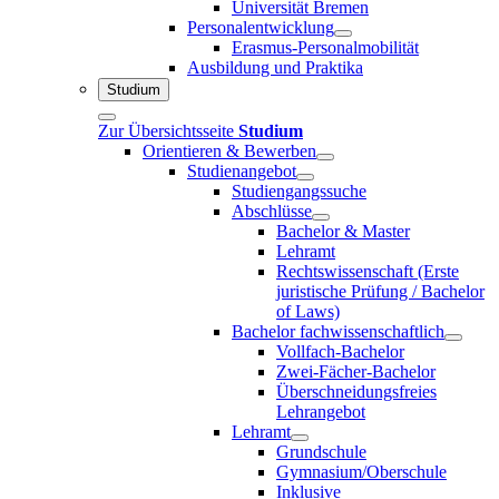
Universität Bremen
Personalentwicklung
Erasmus-Personalmobilität
Ausbildung und Praktika
Studium
Zur Übersichtsseite
Studium
Orientieren & Bewerben
Studienangebot
Studiengangssuche
Abschlüsse
Bachelor & Master
Lehramt
Rechtswissenschaft (Erste
juristische Prüfung / Bachelor
of Laws)
Bachelor fachwissenschaftlich
Vollfach-Bachelor
Zwei-Fächer-Bachelor
Überschneidungsfreies
Lehrangebot
Lehramt
Grundschule
Gymnasium/Oberschule
Inklusive