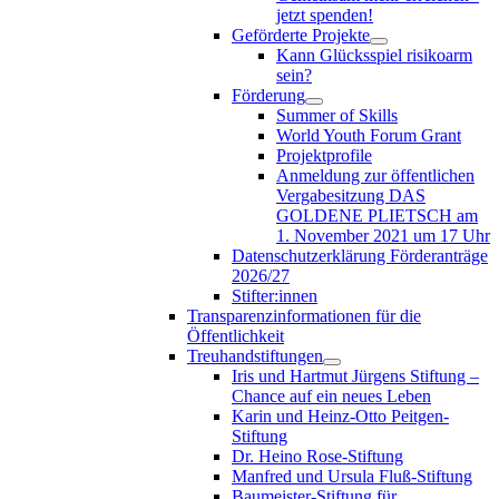
jetzt spenden!
Geförderte Projekte
Kann Glücksspiel risikoarm
sein?
Förderung
Summer of Skills
World Youth Forum Grant
Projektprofile
Anmeldung zur öffentlichen
Vergabesitzung DAS
GOLDENE PLIETSCH am
1. November 2021 um 17 Uhr
Datenschutzerklärung Förderanträge
2026/27
Stifter:innen
Transparenzinformationen für die
Öffentlichkeit
Treuhandstiftungen
Iris und Hartmut Jürgens Stiftung –
Chance auf ein neues Leben
Karin und Heinz-Otto Peitgen-
Stiftung
Dr. Heino Rose-Stiftung
Manfred und Ursula Fluß-Stiftung
Baumeister-Stiftung für