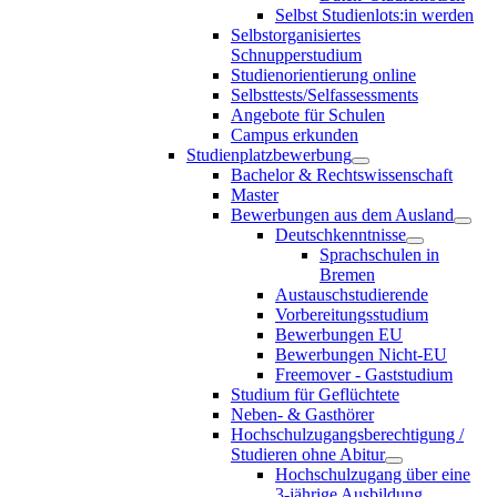
Selbst Studienlots:in werden
Selbstorganisiertes
Schnupperstudium
Studienorientierung online
Selbsttests/Selfassessments
Angebote für Schulen
Campus erkunden
Studienplatzbewerbung
Bachelor & Rechtswissenschaft
Master
Bewerbungen aus dem Ausland
Deutschkenntnisse
Sprachschulen in
Bremen
Austauschstudierende
Vorbereitungsstudium
Bewerbungen EU
Bewerbungen Nicht-EU
Freemover - Gaststudium
Studium für Geflüchtete
Neben- & Gasthörer
Hochschulzugangsberechtigung /
Studieren ohne Abitur
Hochschulzugang über eine
3-jährige Ausbildung