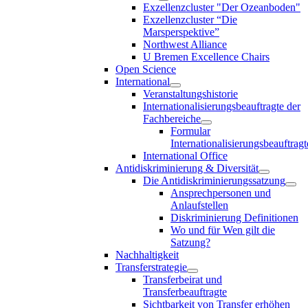
Exzellenzcluster "Der Ozeanboden"
Exzellenzcluster “Die
Marsperspektive”
Northwest Alliance
U Bremen Excellence Chairs
Open Science
International
Veranstaltungshistorie
Internationalisierungsbeauftragte der
Fachbereiche
Formular
Internationalisierungsbeauftragt
International Office
Antidiskriminierung & Diversität
Die Antidiskriminierungssatzung
Ansprechpersonen und
Anlaufstellen
Diskriminierung Definitionen
Wo und für Wen gilt die
Satzung?
Nachhaltigkeit
Transferstrategie
Transferbeirat und
Transferbeauftragte
Sichtbarkeit von Transfer erhöhen