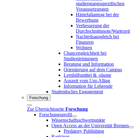
studiengangsspezifischen
Voraussetzungen
Härtefallantrag bei der
Bewerbung
Verbesserung der
Durchschnittsnote/Wartezeit
Nachteilsausgleich bei
Finanzen
Wohnen
Chancengleichheit bei
Studienleistungen
Beratung und Information
Orientierung auf dem Campus
Lernhilfsmittel & -räume
Auszeit vom Uni-Alltag
Information für Lehrende
Studentisches Engagement
Forschung
Zur Übersichtsseite
Forschung
Forschungsprofil
Wissenschaftsschwerpunkte
Open Access an der Universität Bremen
Predatory Publishing
Rankings