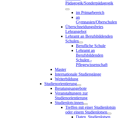
Pädagogik/Sonderpädagogik
im Primarbereich
an
Gymnasien/Oberschulen
Überschneidungsfreies
Lehrangebot
Lehramt an Berufsbildenden
Schulen
Berufliche Schule
Lehramt an
Berufsbildenden
Schulen -
Pflegewissenschaft
Master
Internationale Studiengänge
Weiterbildung
Studienorientierung
Beratungsangebote
Veranstaltungen zur
Studienorientierung
Studienlots:innen
Treffen mit einer Studienlotsin
oder einem Studienlotsen
Daten_Studienlotsen