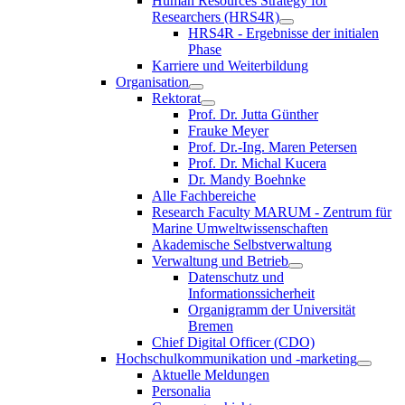
Human Resources Strategy for
Researchers (HRS4R)
HRS4R - Ergebnisse der initialen
Phase
Karriere und Weiterbildung
Organisation
Rektorat
Prof. Dr. Jutta Günther
Frauke Meyer
Prof. Dr.-Ing. Maren Petersen
Prof. Dr. Michal Kucera
Dr. Mandy Boehnke
Alle Fachbereiche
Research Faculty MARUM - Zentrum für
Marine Umweltwissenschaften
Akademische Selbstverwaltung
Verwaltung und Betrieb
Datenschutz und
Informationssicherheit
Organigramm der Universität
Bremen
Chief Digital Officer (CDO)
Hochschulkommunikation und -marketing
Aktuelle Meldungen
Personalia