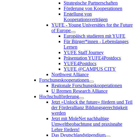
Strategische Partnerschaften
Förderung von Kooperationen
Erstellung von
Kooperationsverträgen
YUFE - Young Universities for the Future
of Europe
Europäisch studieren mit YUFE
Für Bürger*innen - Lebenslanges
Lernen
YUFE Staff Journey
Präsentation YUFE4Postdocs
YUFE4Postdocs
YUFE @CAMPUS CITY
Northwest Alliance
Forschungskooperationen
Regionale Forschungskooperationen
U Bremen Research Alliance
Hochschulförderung
Jetzt »Unlock the future« fördern und Teil
der Förderallianz Bildungsgerechtigkeit
werden
Jetzt mit MoleNet nachhaltige
Umweltbeobachtung und praxisnahe
Lehre fördern!
Das Deutschlandstipendium