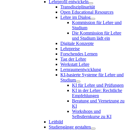
Lehrprofil entwickeln
Transdisziplinarität
Open Educational Resources
Lehre im Dialog
Kommission für Lehre und
Studium
Die Kommission für Lehre
und Studium lädt ein
Digitale Konzepte
Lehrpreise
Forschendes Lernen
Tag der Lehre
Werkstatt Lehre
Lernraumentwicklung
KI-basierte Systeme für Lehre und
Studium
KI für Lehre und Prüfungen
KI in der Lehre: Rechtliche
Empfehlungen
Beratung und Vernetzung zu
KI
Workshops und
Selbstlernkurse zu KI
Leitbild
Studiengänge gestalten