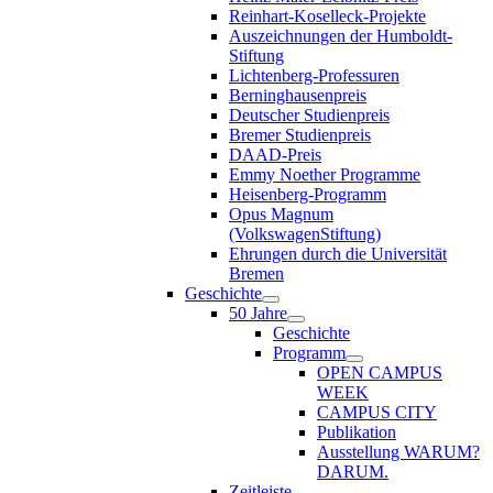
Reinhart-Koselleck-Projekte
Auszeichnungen der Humboldt-
Stiftung
Lichtenberg-Professuren
Berninghausenpreis
Deutscher Studienpreis
Bremer Studienpreis
DAAD-Preis
Emmy Noether Programme
Heisenberg-Programm
Opus Magnum
(VolkswagenStiftung)
Ehrungen durch die Universität
Bremen
Geschichte
50 Jahre
Geschichte
Programm
OPEN CAMPUS
WEEK
CAMPUS CITY
Publikation
Ausstellung WARUM?
DARUM.
Zeitleiste