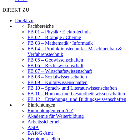
DIREKT ZU
Direkt zu
Fachbereiche
FB 01 – Physik / Elektrotechnik
FB 02 – Biologie / Chemie
FB 03 – Mathematik / Informatik
FB 04 – Produktionstechnik – Maschinenbau &
Verfahrenstechnik
FB 05 – Geowissenschaften
FB 06 – Rechtswissenschaft
FB 07 – Wirtschaftswissenschaft
FB 08 – Sozialwissenschaften
FB 09 – Kulturwissenschaften
FB 10 – Sprach- und Literaturwissenschaften
FB 11 – Human- und Gesundheitswissenschaften
FB 12 – Erziehungs- und Bildungswissenschaften
Einrichtungen
Einrichtungen von A-Z
Akademie für Weiterbildung
Arbeitssicherheit
AStA
BAföG-Amt
Beratungsstellen