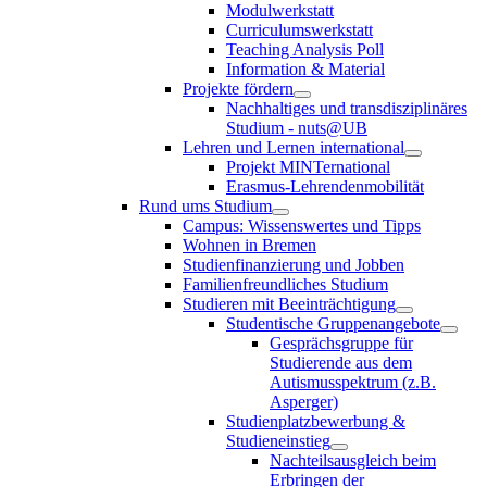
Modulwerkstatt
Curriculumswerkstatt
Teaching Analysis Poll
Information & Material
Projekte fördern
Nachhaltiges und transdisziplinäres
Studium - nuts@UB
Lehren und Lernen international
Projekt MINTernational
Erasmus-Lehrendenmobilität
Rund ums Studium
Campus: Wissenswertes und Tipps
Wohnen in Bremen
Studienfinanzierung und Jobben
Familienfreundliches Studium
Studieren mit Beeinträchtigung
Studentische Gruppenangebote
Gesprächsgruppe für
Studierende aus dem
Autismusspektrum (z.B.
Asperger)
Studienplatzbewerbung &
Studieneinstieg
Nachteilsausgleich beim
Erbringen der