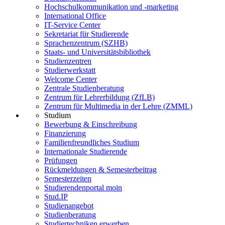
Hochschulkommunikation und -marketing
International Office
IT-Service Center
Sekretariat für Studierende
Sprachenzentrum (SZHB)
Staats- und Universitätsbibliothek
Studienzentren
Studierwerkstatt
Welcome Center
Zentrale Studienberatung
Zentrum für Lehrerbildung (ZfLB)
Zentrum für Multimedia in der Lehre (ZMML)
Studium
Bewerbung & Einschreibung
Finanzierung
Familienfreundliches Studium
Internationale Studierende
Prüfungen
Rückmeldungen & Semesterbeitrag
Semesterzeiten
Studierendenportal moin
Stud.IP
Studienangebot
Studienberatung
Studiertechniken erwerben