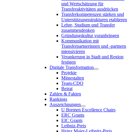
und Wertschätzung für
Transferaktivitäten ausdrücken
Transferkompetenzen stärken und
Unterstützungsstrukturen etablieren
Lehre, Studium und Transfer
zusammendenken
Gründungskultur voranbringen
Kommunikation mit
Transferpartnerinnen und -partnern
intensivieren
Verankerung in Stadt und Region
festigen
Digitale Transformation
Projekte
Mitgestalten
Team-CDO
Beirat
Zahlen & Fakten
Rankings
Auszeichnungen
U Bremen Excellence Chairs
ERC Grants
EIC Grants
Leibniz-Preis
Heinz Maier-Leibnitz-Preis