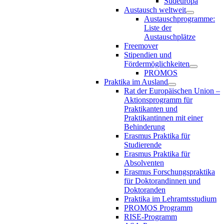
Südeuropa
Austausch weltweit
Austauschprogramme:
Liste der
Austauschplätze
Freemover
Stipendien und
Fördermöglichkeiten
PROMOS
Praktika im Ausland
Rat der Europäischen Union –
Aktionsprogramm für
Praktikanten und
Praktikantinnen mit einer
Behinderung
Erasmus Praktika für
Studierende
Erasmus Praktika für
Absolventen
Erasmus Forschungspraktika
für Doktorandinnen und
Doktoranden
Praktika im Lehramtsstudium
PROMOS Programm
RISE-Programm