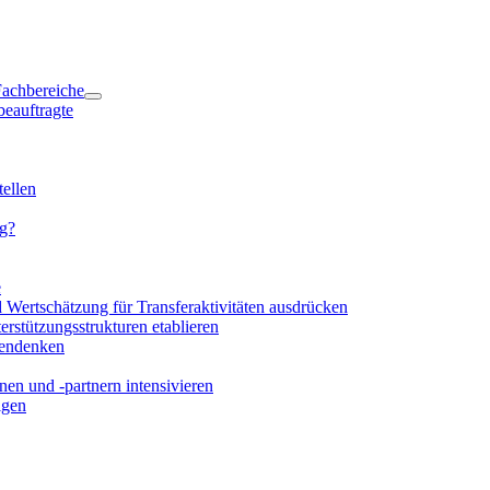
 Fachbereiche
beauftragte
ellen
ng?
e
d Wertschätzung für Transferaktivitäten ausdrücken
rstützungsstrukturen etablieren
mendenken
en und -partnern intensivieren
igen