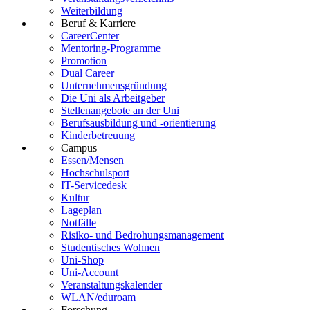
Weiterbildung
Beruf & Karriere
CareerCenter
Mentoring-Programme
Promotion
Dual Career
Unternehmensgründung
Die Uni als Arbeitgeber
Stellenangebote an der Uni
Berufsausbildung und -orientierung
Kinderbetreuung
Campus
Essen/Mensen
Hochschulsport
IT-Servicedesk
Kultur
Lageplan
Notfälle
Risiko- und Bedrohungsmanagement
Studentisches Wohnen
Uni-Shop
Uni-Account
Veranstaltungskalender
WLAN/eduroam
Forschung