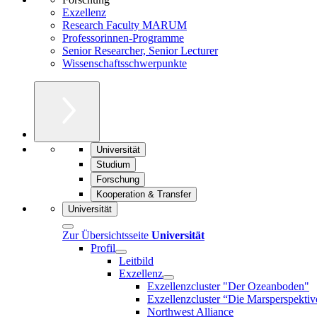
Exzellenz
Research Faculty MARUM
Professorinnen-Programme
Senior Researcher, Senior Lecturer
Wissenschaftsschwerpunkte
Universität
Studium
Forschung
Kooperation & Transfer
Universität
Zur Übersichtsseite
Universität
Profil
Leitbild
Exzellenz
Exzellenzcluster "Der Ozeanboden"
Exzellenzcluster “Die Marsperspektiv
Northwest Alliance