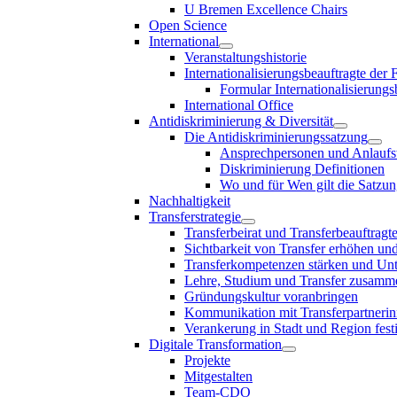
U Bremen Excellence Chairs
Open Science
International
Veranstaltungshistorie
Internationalisierungsbeauftragte der
Formular Internationalisierungs
International Office
Antidiskriminierung & Diversität
Die Antidiskriminierungssatzung
Ansprechpersonen und Anlaufst
Diskriminierung Definitionen
Wo und für Wen gilt die Satzu
Nachhaltigkeit
Transferstrategie
Transferbeirat und Transferbeauftragt
Sichtbarkeit von Transfer erhöhen un
Transferkompetenzen stärken und Unte
Lehre, Studium und Transfer zusam
Gründungskultur voranbringen
Kommunikation mit Transferpartnerinn
Verankerung in Stadt und Region fest
Digitale Transformation
Projekte
Mitgestalten
Team-CDO