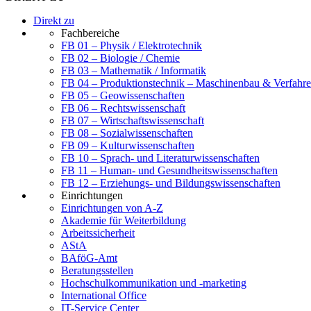
Direkt zu
Fachbereiche
FB 01 – Physik / Elektrotechnik
FB 02 – Biologie / Chemie
FB 03 – Mathematik / Informatik
FB 04 – Produktionstechnik – Maschinenbau & Verfahre
FB 05 – Geowissenschaften
FB 06 – Rechtswissenschaft
FB 07 – Wirtschaftswissenschaft
FB 08 – Sozialwissenschaften
FB 09 – Kulturwissenschaften
FB 10 – Sprach- und Literaturwissenschaften
FB 11 – Human- und Gesundheitswissenschaften
FB 12 – Erziehungs- und Bildungswissenschaften
Einrichtungen
Einrichtungen von A-Z
Akademie für Weiterbildung
Arbeitssicherheit
AStA
BAföG-Amt
Beratungsstellen
Hochschulkommunikation und -marketing
International Office
IT-Service Center