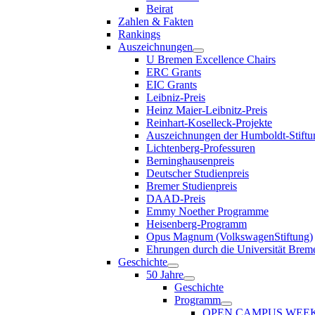
Beirat
Zahlen & Fakten
Rankings
Auszeichnungen
U Bremen Excellence Chairs
ERC Grants
EIC Grants
Leibniz-Preis
Heinz Maier-Leibnitz-Preis
Reinhart-Koselleck-Projekte
Auszeichnungen der Humboldt-Stiftu
Lichtenberg-Professuren
Berninghausenpreis
Deutscher Studienpreis
Bremer Studienpreis
DAAD-Preis
Emmy Noether Programme
Heisenberg-Programm
Opus Magnum (VolkswagenStiftung)
Ehrungen durch die Universität Brem
Geschichte
50 Jahre
Geschichte
Programm
OPEN CAMPUS WEE