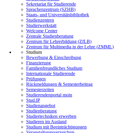
Sekretariat für Studierende
Sprachenzentrum (SZHB)
Staats- und Universitätsbibliothek
Studienzentren
Studierwerkstatt
Welcome Center
Zentrale Studienberatung
Zentrum für Lehrerbildung (ZfLB)
Zentrum für Multimedia in der Lehre (ZMML)
Studium
Bewerbung & Einschreibung
Finanzierung
Familienfreundliches Studium
Internationale Studierende
Prüfungen
Rückmeldungen & Semesterbeitrag
Semesterzeiten
Studierendenportal moin
Stud.IP
Studienangebot
Studienberatung
Studiertechniken erwerben
Studieren im Ausland
Studium mit Beeinträchtigungen
Veranstaltungsverzeichnis