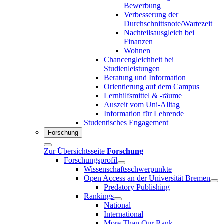
Bewerbung
Verbesserung der
Durchschnittsnote/Wartezeit
Nachteilsausgleich bei
Finanzen
Wohnen
Chancengleichheit bei
Studienleistungen
Beratung und Information
Orientierung auf dem Campus
Lernhilfsmittel & -räume
Auszeit vom Uni-Alltag
Information für Lehrende
Studentisches Engagement
Forschung
Zur Übersichtsseite
Forschung
Forschungsprofil
Wissenschaftsschwerpunkte
Open Access an der Universität Bremen
Predatory Publishing
Rankings
National
International
More Than Our Rank