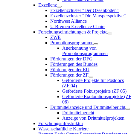
Exzellenz
Exzellenzcluster "Der Ozeanboden"
Exzellenzcluster “Die Marsperspektive”
Northwest Alliance
U Bremen Excellence Chairs
Forschungseinrichtungen & Projekte
ZWE
Promotionsprogramme
Anerkennung von
Promotionsprogrammen
Förderungen der DFG
Förderungen des Bundes
Förderungen der EU
Förderungen der ZF
Geförderte Projekte für Postdocs
(ZF 04)
Geförderte Fokusprojekte (ZF 05)
Geförderte Explorationsprojekte (ZF
06)
Drittmittelanzeige und Drittmittelbericht
Drittmittelbericht
Anzeige von Drittmittelprojekten
Forschungsinfrastruktur
Wissenschaftliche Karriere