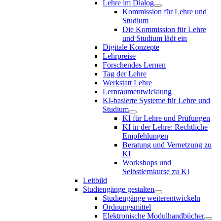
Lehre im Dialog
Kommission für Lehre und
Studium
Die Kommission für Lehre
und Studium lädt ein
Digitale Konzepte
Lehrpreise
Forschendes Lernen
Tag der Lehre
Werkstatt Lehre
Lernraumentwicklung
KI-basierte Systeme für Lehre und
Studium
KI für Lehre und Prüfungen
KI in der Lehre: Rechtliche
Empfehlungen
Beratung und Vernetzung zu
KI
Workshops und
Selbstlernkurse zu KI
Leitbild
Studiengänge gestalten
Studiengänge weiterentwickeln
Ordnungsmittel
Elektronische Modulhandbücher