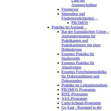
Liste der
Austauschplätze
Freemover
Stipendien und
Fördermöglichkeiten
PROMOS
Praktika im Ausland
Rat der Europäischen Union –
Aktionsprogramm für
Praktikanten und
Praktikantinnen mit einer
Behinderung
Erasmus Praktika für
Studierende
Erasmus Praktika für
Absolventen
Erasmus Forschungspraktika
für Doktorandinnen und
Doktoranden
Praktika im Lehramtsstudium
PROMOS Programm
RISE-Programm
ASA-Programm
Carlo-Schmid-Programm
Go East - Russland in der