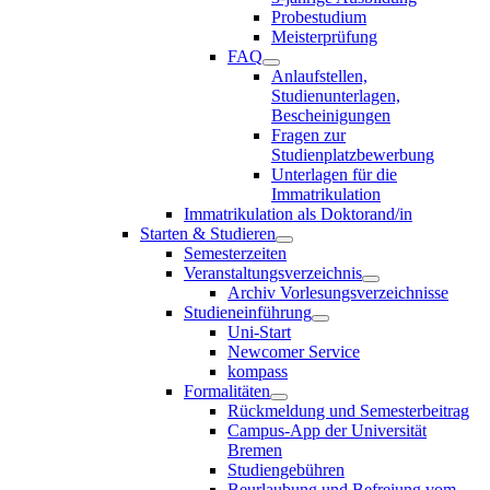
Probestudium
Meisterprüfung
FAQ
Anlaufstellen,
Studienunterlagen,
Bescheinigungen
Fragen zur
Studienplatzbewerbung
Unterlagen für die
Immatrikulation
Immatrikulation als Doktorand/in
Starten & Studieren
Semesterzeiten
Veranstaltungsverzeichnis
Archiv Vorlesungsverzeichnisse
Studieneinführung
Uni-Start
Newcomer Service
kompass
Formalitäten
Rückmeldung und Semesterbeitrag
Campus-App der Universität
Bremen
Studiengebühren
Beurlaubung und Befreiung vom