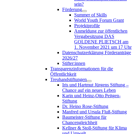
sein?
Förderung
Summer of Skills
World Youth Forum Grant
Projektprofile
Anmeldung zur öffentlichen
Vergabesitzung DAS
GOLDENE PLIETSCH am
1. November 2021 um 17 Uhr
Datenschutzerklärung Förderanträge
2026/27
Stifter:innen
Transparenzinformationen für die
Öffentlichkeit
Treuhandstiftungen
Iris und Hartmut Jürgens Stiftung –
Chance auf ein neues Leben
Karin und Heinz-Otto Peitgen-
Stiftung
Dr. Heino Rose-Stiftung
Manfred und Ursula Fluß-Stiftung
Baumeister-Stiftung für
Chancengleichheit
Kellner & Stoll-Stiftung für Klima
und Umwelt