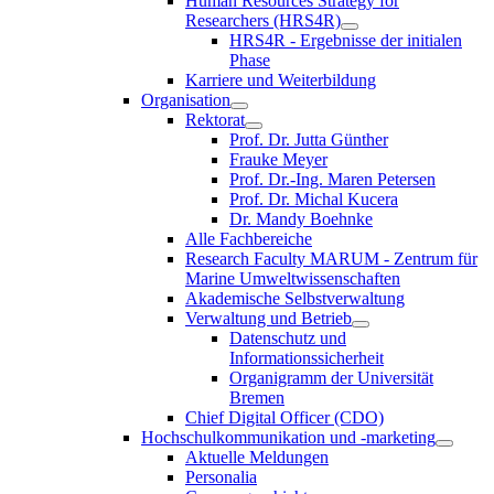
Human Resources Strategy for
Researchers (HRS4R)
HRS4R - Ergebnisse der initialen
Phase
Karriere und Weiterbildung
Organisation
Rektorat
Prof. Dr. Jutta Günther
Frauke Meyer
Prof. Dr.-Ing. Maren Petersen
Prof. Dr. Michal Kucera
Dr. Mandy Boehnke
Alle Fachbereiche
Research Faculty MARUM - Zentrum für
Marine Umweltwissenschaften
Akademische Selbstverwaltung
Verwaltung und Betrieb
Datenschutz und
Informationssicherheit
Organigramm der Universität
Bremen
Chief Digital Officer (CDO)
Hochschulkommunikation und -marketing
Aktuelle Meldungen
Personalia