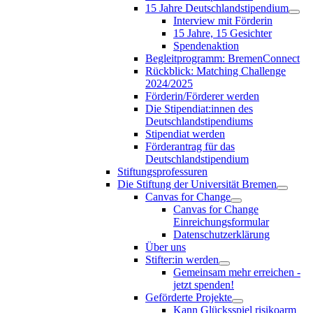
15 Jahre Deutschlandstipendium
Interview mit Förderin
15 Jahre, 15 Gesichter
Spendenaktion
Begleitprogramm: BremenConnect
Rückblick: Matching Challenge
2024/2025
Förderin/Förderer werden
Die Stipendiat:innen des
Deutschlandstipendiums
Stipendiat werden
Förderantrag für das
Deutschlandstipendium
Stiftungsprofessuren
Die Stiftung der Universität Bremen
Canvas for Change
Canvas for Change
Einreichungsformular
Datenschutzerklärung
Über uns
Stifter:in werden
Gemeinsam mehr erreichen -
jetzt spenden!
Geförderte Projekte
Kann Glücksspiel risikoarm