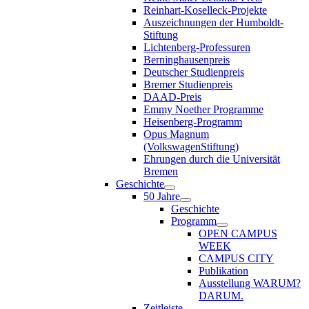
Reinhart-Koselleck-Projekte
Auszeichnungen der Humboldt-
Stiftung
Lichtenberg-Professuren
Berninghausenpreis
Deutscher Studienpreis
Bremer Studienpreis
DAAD-Preis
Emmy Noether Programme
Heisenberg-Programm
Opus Magnum
(VolkswagenStiftung)
Ehrungen durch die Universität
Bremen
Geschichte
50 Jahre
Geschichte
Programm
OPEN CAMPUS
WEEK
CAMPUS CITY
Publikation
Ausstellung WARUM?
DARUM.
Zeitleiste