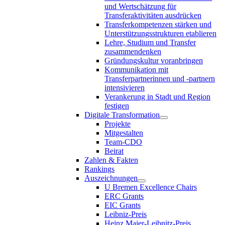
und Wertschätzung für
Transferaktivitäten ausdrücken
Transferkompetenzen stärken und
Unterstützungsstrukturen etablieren
Lehre, Studium und Transfer
zusammendenken
Gründungskultur voranbringen
Kommunikation mit
Transferpartnerinnen und -partnern
intensivieren
Verankerung in Stadt und Region
festigen
Digitale Transformation
Projekte
Mitgestalten
Team-CDO
Beirat
Zahlen & Fakten
Rankings
Auszeichnungen
U Bremen Excellence Chairs
ERC Grants
EIC Grants
Leibniz-Preis
Heinz Maier-Leibnitz-Preis