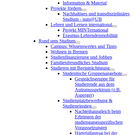
Information & Material
Projekte fördern
Nachhaltiges und transdisziplinäres
Studium - nuts@UB
Lehren und Lernen international
Projekt MINTernational
Erasmus-Lehrendenmobilität
Rund ums Studium
Campus: Wissenswertes und Tipps
Wohnen in Bremen
Studienfinanzierung und Jobben
Familienfreundliches Studium
Studieren mit Beeinträchtigung
Studentische Gruppenangebote
Gesprächsgruppe für
Studierende aus dem
Autismusspektrum (z.B.
Asperger)
Studienplatzbewerbung &
Studieneinstieg
Nachteilsausgleich beim
Erbringen der
studiengangsspezifischen
Voraussetzungen
Härtefallantrag bei der