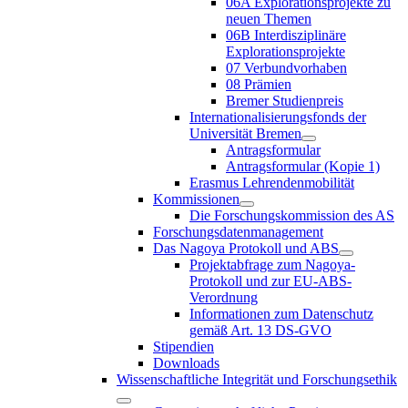
06A Explorationsprojekte zu
neuen Themen
06B Interdisziplinäre
Explorationsprojekte
07 Verbundvorhaben
08 Prämien
Bremer Studienpreis
Internationalisierungsfonds der
Universität Bremen
Antragsformular
Antragsformular (Kopie 1)
Erasmus Lehrendenmobilität
Kommissionen
Die Forschungskommission des AS
Forschungsdatenmanagement
Das Nagoya Protokoll und ABS
Projektabfrage zum Nagoya-
Protokoll und zur EU-ABS-
Verordnung
Informationen zum Datenschutz
gemäß Art. 13 DS-GVO
Stipendien
Downloads
Wissenschaftliche Integrität und Forschungsethik