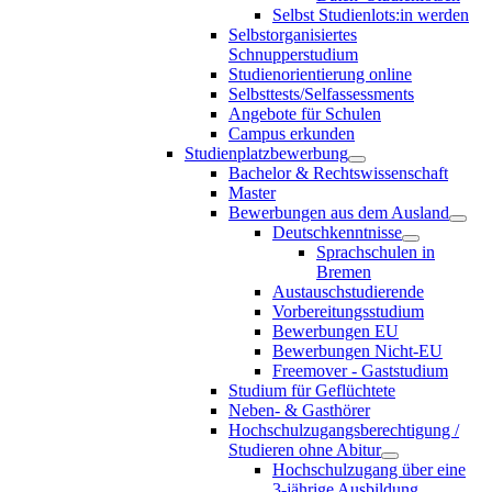
Selbst Studienlots:in werden
Selbstorganisiertes
Schnupperstudium
Studienorientierung online
Selbsttests/Selfassessments
Angebote für Schulen
Campus erkunden
Studienplatzbewerbung
Bachelor & Rechtswissenschaft
Master
Bewerbungen aus dem Ausland
Deutschkenntnisse
Sprachschulen in
Bremen
Austauschstudierende
Vorbereitungsstudium
Bewerbungen EU
Bewerbungen Nicht-EU
Freemover - Gaststudium
Studium für Geflüchtete
Neben- & Gasthörer
Hochschulzugangsberechtigung /
Studieren ohne Abitur
Hochschulzugang über eine
3-jährige Ausbildung