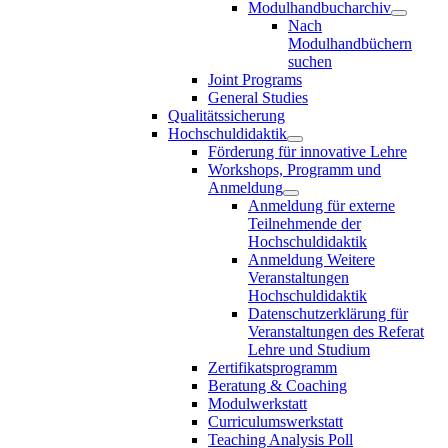
Modulhandbucharchiv
Nach
Modulhandbüchern
suchen
Joint Programs
General Studies
Qualitätssicherung
Hochschuldidaktik
Förderung für innovative Lehre
Workshops, Programm und
Anmeldung
Anmeldung für externe
Teilnehmende der
Hochschuldidaktik
Anmeldung Weitere
Veranstaltungen
Hochschuldidaktik
Datenschutzerklärung für
Veranstaltungen des Referat
Lehre und Studium
Zertifikatsprogramm
Beratung & Coaching
Modulwerkstatt
Curriculumswerkstatt
Teaching Analysis Poll