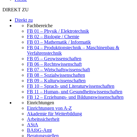
DIREKT ZU
Direkt zu
Fachbereiche
FB 01 – Physik / Elektrotechnik
FB 02 – Biologie / Chemie
FB 03 – Mathematik / Informatik
FB 04 – Produktionstechnik – Maschinenbau &
Verfahrenstechnik
FB 05 – Geowissenschaften
FB 06 – Rechtswissenschaft
FB 07 – Wirtschaftswissenschaft
FB 08 – Sozialwissenschaften
FB 09 – Kulturwissenschaften
FB 10 – Sprach- und Literaturwissenschaften
FB 11 – Human- und Gesundheitswissenschaften
FB 12 – Erziehungs- und Bildungswissenschaften
Einrichtungen
Einrichtungen von A-Z
Akademie für Weiterbildung
Arbeitssicherheit
AStA
BAföG-Amt
Beratungsstellen