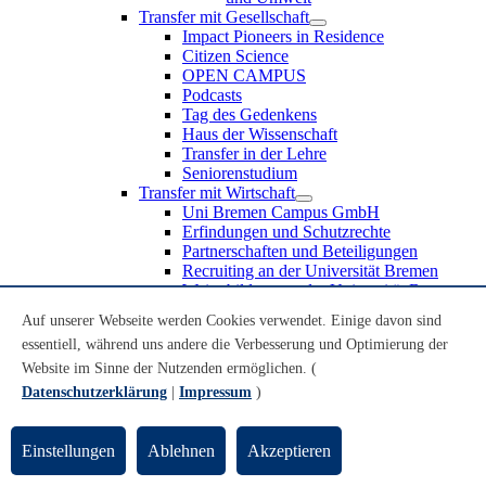
Transfer mit Gesellschaft
Impact Pioneers in Residence
Citizen Science
OPEN CAMPUS
Podcasts
Tag des Gedenkens
Haus der Wissenschaft
Transfer in der Lehre
Seniorenstudium
Transfer mit Wirtschaft
Uni Bremen Campus GmbH
Erfindungen und Schutzrechte
Partnerschaften und Beteiligungen
Recruiting an der Universität Bremen
Weiterbildung an der Universität Bremen
Transfer mit Schule
Auf unserer Webseite werden Cookies verwendet. Einige davon sind
Schülerinnen und Schüler
essentiell, während uns andere die Verbesserung und Optimierung der
MINT-Schnupperstudium
Schulklassen
Website im Sinne der Nutzenden ermöglichen. (
Lehrkräfte
Datenschutzerklärung
|
Impressum
)
Gründungsunterstützung
UniTransfer - Servicestelle für Transferaktivitäten
Einstellungen
Ablehnen
Akzeptieren
Transfermagazin der Universität Bremen
Transferpreis der Universität Bremen