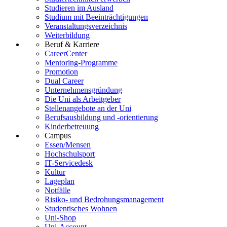
Studieren im Ausland
Studium mit Beeinträchtigungen
Veranstaltungsverzeichnis
Weiterbildung
Beruf & Karriere
CareerCenter
Mentoring-Programme
Promotion
Dual Career
Unternehmensgründung
Die Uni als Arbeitgeber
Stellenangebote an der Uni
Berufsausbildung und -orientierung
Kinderbetreuung
Campus
Essen/Mensen
Hochschulsport
IT-Servicedesk
Kultur
Lageplan
Notfälle
Risiko- und Bedrohungsmanagement
Studentisches Wohnen
Uni-Shop
Uni-Account