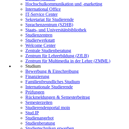
Hochschulkommunikation und -marketing
International Office
IT-Service Center
Sekretariat für Studierende
Sprachenzentrum (SZHB)
Staats- und Universitätsbibliothek
Studienzentren
Studierwerkstatt
Welcome Center
Zentrale Studienberatung
Zentrum für Lehrerbildung (ZfLB)
Zentrum für Multimedia in der Lehre (ZMML)
Studium
Bewerbung & Einschreibung
Finanzierung
Familienfreundliches Studium
Internationale Studierende
Prüfungen
Rückmeldungen & Semesterbeitrag
Semesterzeiten
Studierendenportal moin
Stud.IP
Studienangebot
Studienberatung
Studiertechniken erwerben