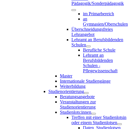
Pädagogik/Sonderpädagogik
im Primarbereich
an
Gymnasien/Oberschulen
Überschneidungsfreies
Lehrangebot
Lehramt an Berufsbildenden
Schulen
Berufliche Schule
Lehramt an
Berufsbildenden
Schulen -
Pflegewissenschaft
Master
Internationale Studiengänge
Weiterbildung
Studienorientierung
Beratungsangebote
Veranstaltungen zur
Studienorientierung
Studienlots:innen
Treffen mit einer Studienlotsin
oder einem Studienlotsen
Daten_Studienlotsen