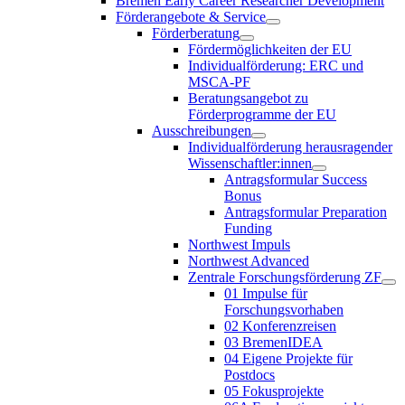
Bremen Early Career Researcher Development
Förderangebote & Service
Förderberatung
Fördermöglichkeiten der EU
Individualförderung: ERC und
MSCA-PF
Beratungsangebot zu
Förderprogramme der EU
Ausschreibungen
Individualförderung herausragender
Wissenschaftler:innen
Antragsformular Success
Bonus
Antragsformular Preparation
Funding
Northwest Impuls
Northwest Advanced
Zentrale Forschungsförderung ZF
01 Impulse für
Forschungsvorhaben
02 Konferenzreisen
03 BremenIDEA
04 Eigene Projekte für
Postdocs
05 Fokusprojekte