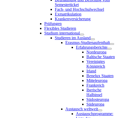
Semesterticket
Fach- und Hochschulwechsel
Exmatrikulation
Krankenversicherung
Prüfungen
Flexibles Studieren
Studium international
Studieren im Ausland
Erasmus-Studienaufenthalt
Erfahrungsberichte
Nordeuropa
Baltische Staaten
Vereinigtes
Königreich
Irland
Benelux Staaten
Mitteleuropa
Frankreich
Iberische
Halbinsel
Südosteuropa
Südeuropa
Austausch weltweit
Austauschprogramme: