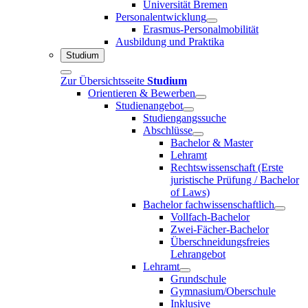
Universität Bremen
Personalentwicklung
Erasmus-Personalmobilität
Ausbildung und Praktika
Studium
Zur Übersichtsseite
Studium
Orientieren & Bewerben
Studienangebot
Studiengangssuche
Abschlüsse
Bachelor & Master
Lehramt
Rechtswissenschaft (Erste
juristische Prüfung / Bachelor
of Laws)
Bachelor fachwissenschaftlich
Vollfach-Bachelor
Zwei-Fächer-Bachelor
Überschneidungsfreies
Lehrangebot
Lehramt
Grundschule
Gymnasium/Oberschule
Inklusive