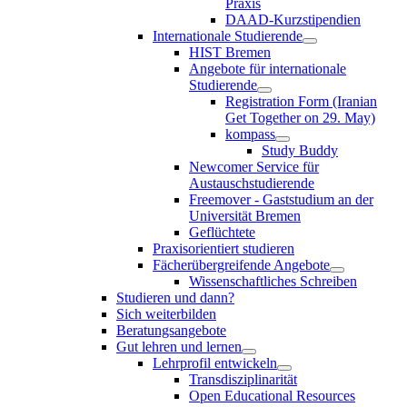
Praxis
DAAD-Kurzstipendien
Internationale Studierende
HIST Bremen
Angebote für internationale
Studierende
Registration Form (Iranian
Get Together on 29. May)
kompass
Study Buddy
Newcomer Service für
Austauschstudierende
Freemover - Gaststudium an der
Universität Bremen
Geflüchtete
Praxisorientiert studieren
Fächerübergreifende Angebote
Wissenschaftliches Schreiben
Studieren und dann?
Sich weiterbilden
Beratungsangebote
Gut lehren und lernen
Lehrprofil entwickeln
Transdisziplinarität
Open Educational Resources