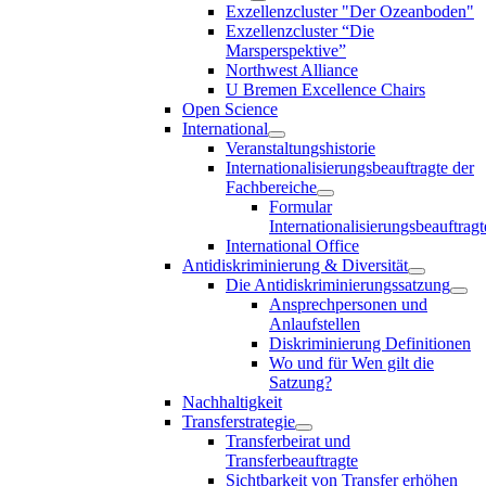
Exzellenzcluster "Der Ozeanboden"
Exzellenzcluster “Die
Marsperspektive”
Northwest Alliance
U Bremen Excellence Chairs
Open Science
International
Veranstaltungshistorie
Internationalisierungsbeauftragte der
Fachbereiche
Formular
Internationalisierungsbeauftragt
International Office
Antidiskriminierung & Diversität
Die Antidiskriminierungssatzung
Ansprechpersonen und
Anlaufstellen
Diskriminierung Definitionen
Wo und für Wen gilt die
Satzung?
Nachhaltigkeit
Transferstrategie
Transferbeirat und
Transferbeauftragte
Sichtbarkeit von Transfer erhöhen