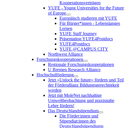
Kooperationsverträgen
YUFE - Young Universities for the Future
of Europe
Europäisch studieren mit YUFE
Für Bürger*innen - Lebenslanges
Lernen
YUFE Staff Journey
Präsentation YUFE4Postdocs
YUFE4Postdocs
YUFE @CAMPUS CITY
Northwest Alliance
Forschungskooperationen
Regionale Forschungskooperationen
U Bremen Research Alliance
Hochschulförderung
Jetzt »Unlock the future« fördern und Teil
der Förderallianz Bildungsgerechtigkeit
werden
Jetzt mit MoleNet nachhaltige
Umweltbeobachtung und praxisnahe
Lehre fördern!
Das Deutschlandstipendium
Die Förder:innen und
Stipendiat:innen des
Deutschlandstipendiums