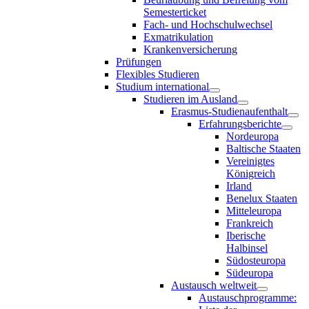
Semesterticket
Fach- und Hochschulwechsel
Exmatrikulation
Krankenversicherung
Prüfungen
Flexibles Studieren
Studium international
Studieren im Ausland
Erasmus-Studienaufenthalt
Erfahrungsberichte
Nordeuropa
Baltische Staaten
Vereinigtes
Königreich
Irland
Benelux Staaten
Mitteleuropa
Frankreich
Iberische
Halbinsel
Südosteuropa
Südeuropa
Austausch weltweit
Austauschprogramme: