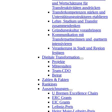
und Wertschätzung für
Transferaktivitäten ausdrücken
Transferkompetenzen stärken und
Unterstützungsstrukturen etablieren
Lehre, Studium und Transfer
zusammendenken
Gründungskultur voranbringen
Kommunikation mit
Transferpartnerinnen und -partnern
intensivieren
Verankerung in Stadt und Region
festigen
Digitale Transformation
Projekte
Mitgestalten
Team-CDO
Beirat
Zahlen & Fakten
Rankings
Auszeichnungen
U Bremen Excellence Chairs
ERC Grants
EIC Grants
Leibniz-Preis
Heinz Maier-Leibnitz-Preis