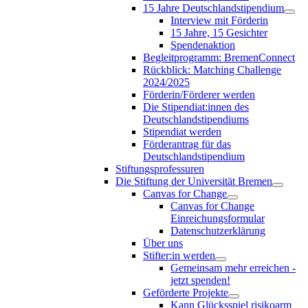
15 Jahre Deutschlandstipendium
Interview mit Förderin
15 Jahre, 15 Gesichter
Spendenaktion
Begleitprogramm: BremenConnect
Rückblick: Matching Challenge
2024/2025
Förderin/Förderer werden
Die Stipendiat:innen des
Deutschlandstipendiums
Stipendiat werden
Förderantrag für das
Deutschlandstipendium
Stiftungsprofessuren
Die Stiftung der Universität Bremen
Canvas for Change
Canvas for Change
Einreichungsformular
Datenschutzerklärung
Über uns
Stifter:in werden
Gemeinsam mehr erreichen -
jetzt spenden!
Geförderte Projekte
Kann Glücksspiel risikoarm