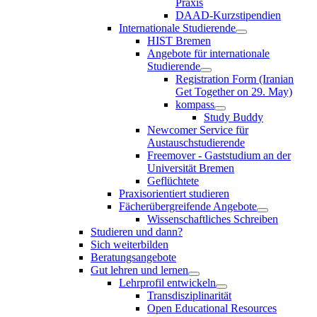
Praxis
DAAD-Kurzstipendien
Internationale Studierende
HIST Bremen
Angebote für internationale
Studierende
Registration Form (Iranian
Get Together on 29. May)
kompass
Study Buddy
Newcomer Service für
Austauschstudierende
Freemover - Gaststudium an der
Universität Bremen
Geflüchtete
Praxisorientiert studieren
Fächerübergreifende Angebote
Wissenschaftliches Schreiben
Studieren und dann?
Sich weiterbilden
Beratungsangebote
Gut lehren und lernen
Lehrprofil entwickeln
Transdisziplinarität
Open Educational Resources