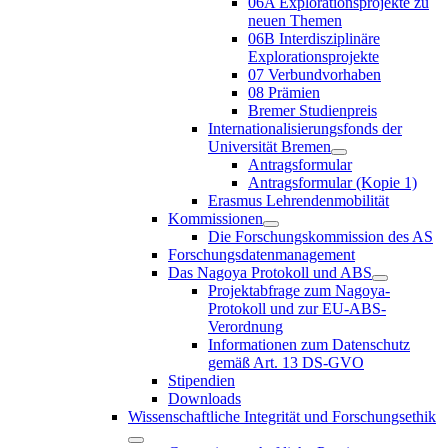
06A Explorationsprojekte zu
neuen Themen
06B Interdisziplinäre
Explorationsprojekte
07 Verbundvorhaben
08 Prämien
Bremer Studienpreis
Internationalisierungsfonds der
Universität Bremen
Antragsformular
Antragsformular (Kopie 1)
Erasmus Lehrendenmobilität
Kommissionen
Die Forschungskommission des AS
Forschungsdatenmanagement
Das Nagoya Protokoll und ABS
Projektabfrage zum Nagoya-
Protokoll und zur EU-ABS-
Verordnung
Informationen zum Datenschutz
gemäß Art. 13 DS-GVO
Stipendien
Downloads
Wissenschaftliche Integrität und Forschungsethik