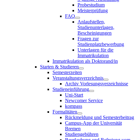
Probestudium
Meisterprüfung
FAQ
Anlaufstellen,
Studienunterlagen,
Bescheinigungen
Fragen zur
Studienplatzbewerbung
Unterlagen für die
Immatrikulation
Immatrikulation als Doktorand/in
Starten & Studieren
Semesterzeiten
Veranstaltungsverzeichnis
Archiv Vorlesungsverzeichnisse
Studieneinführung
Uni-Start
Newcomer Service
kompass
Formalitäten
Rückmeldung und Semesterbeitrag
Campus-App der Universität
Bremen
Studiengebühren
Beurlaubung und Befreiung vom