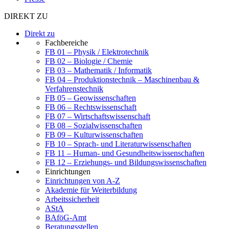
DIREKT ZU
Direkt zu
Fachbereiche
FB 01 – Physik / Elektrotechnik
FB 02 – Biologie / Chemie
FB 03 – Mathematik / Informatik
FB 04 – Produktionstechnik – Maschinenbau &
Verfahrenstechnik
FB 05 – Geowissenschaften
FB 06 – Rechtswissenschaft
FB 07 – Wirtschaftswissenschaft
FB 08 – Sozialwissenschaften
FB 09 – Kulturwissenschaften
FB 10 – Sprach- und Literaturwissenschaften
FB 11 – Human- und Gesundheitswissenschaften
FB 12 – Erziehungs- und Bildungswissenschaften
Einrichtungen
Einrichtungen von A-Z
Akademie für Weiterbildung
Arbeitssicherheit
AStA
BAföG-Amt
Beratungsstellen