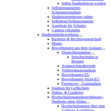
Selbst Studienlots:in werden
Selbstorganisiertes
Schnupperstudium
Studienorientierung online
Selbsttests/Selfassessments
Angebote für Schulen
Campus erkunden
Studienplatzbewerbung
Bachelor & Rechtswissenschaft
Master
Bewerbungen aus dem Ausland
Deutschkenntnisse
Sprachschulen in
Bremen
Austauschstudierende
Vorbereitungsstudium
Bewerbungen EU
Bewerbungen Nicht-EU
Freemover - Gaststudium
Studium für Geflüchtete
Neben- & Gasthörer
Hochschulzugangsberechtigung /
Studieren ohne Abitur
Hochschulzugang über eine
3-jährige Ausbildung