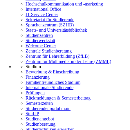
Hochschulkommunikation und -marketing
International Office
IT-Service Center
Sekretariat für Studierende
Sprachenzentrum (SZHB)
Staats- und Universitätsbibliothek
Studienzentren
Studierwerkstatt
Welcome Center
Zentrale Studienberatung
Zentrum für Lehrerbildung (ZfLB)
Zentrum für Multimedia in der Lehre (ZMML)
Studium
Bewerbung & Einschreibung
Finanzierung
Familienfreundliches Studium
Internationale Studierende
Prüfungen
Rückmeldungen & Semesterbeitrag
Semesterzeiten
Studierendenportal moin
Stud.IP
Studienangebot
Studienberatung
Studiertechniken erwerben