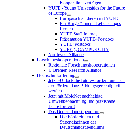
Kooperationsverträgen
YUFE - Young Universities for the Future
of Europe
Europäisch studieren mit YUFE
Für Bürger*innen - Lebenslanges
Lernen
YUFE Staff Journey
Präsentation YUFE4Postdocs
YUFE4Postdocs
YUFE @CAMPUS CITY
Northwest Alliance
Forschungskooperationen
Regionale Forschungskooperationen
U Bremen Research Alliance
Hochschulförderung
Jetzt »Unlock the future« fördern und Teil
der Förderallianz Bildungsgerechtigkeit
werden
Jetzt mit MoleNet nachhaltige
Umweltbeobachtung und praxisnahe
Lehre fördern!
Das Deutschlandstipendium
Die Förder:innen und
Stipendiat:innen des
Deutschlandstipendiums