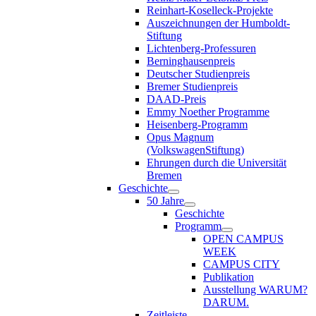
Reinhart-Koselleck-Projekte
Auszeichnungen der Humboldt-
Stiftung
Lichtenberg-Professuren
Berninghausenpreis
Deutscher Studienpreis
Bremer Studienpreis
DAAD-Preis
Emmy Noether Programme
Heisenberg-Programm
Opus Magnum
(VolkswagenStiftung)
Ehrungen durch die Universität
Bremen
Geschichte
50 Jahre
Geschichte
Programm
OPEN CAMPUS
WEEK
CAMPUS CITY
Publikation
Ausstellung WARUM?
DARUM.
Zeitleiste