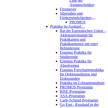
Liste der
Austauschplätze
Freemover
Stipendien und
Fördermöglichkeiten
PROMOS
Praktika im Ausland
Rat der Europäischen Union –
Aktionsprogramm für
Praktikanten und
Praktikantinnen mit einer
Behinderung
Erasmus Praktika für
Studierende
Erasmus Praktika für
Absolventen
Erasmus Forschungspraktika
für Doktorandinnen und
Doktoranden
Praktika im Lehramtsstudium
PROMOS Programm
RISE-Programm
ASA-Programm
Carlo-Schmid-Programm
Go East - Russland in der