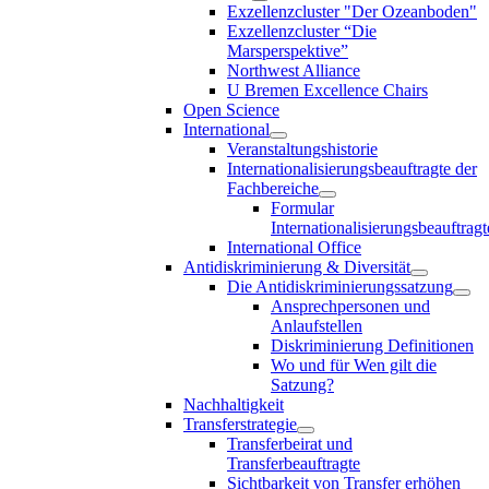
Exzellenzcluster "Der Ozeanboden"
Exzellenzcluster “Die
Marsperspektive”
Northwest Alliance
U Bremen Excellence Chairs
Open Science
International
Veranstaltungshistorie
Internationalisierungsbeauftragte der
Fachbereiche
Formular
Internationalisierungsbeauftragt
International Office
Antidiskriminierung & Diversität
Die Antidiskriminierungssatzung
Ansprechpersonen und
Anlaufstellen
Diskriminierung Definitionen
Wo und für Wen gilt die
Satzung?
Nachhaltigkeit
Transferstrategie
Transferbeirat und
Transferbeauftragte
Sichtbarkeit von Transfer erhöhen