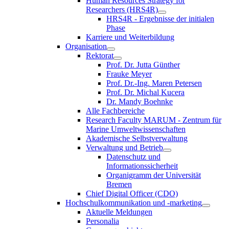
Human Resources Strategy for
Researchers (HRS4R)
HRS4R - Ergebnisse der initialen
Phase
Karriere und Weiterbildung
Organisation
Rektorat
Prof. Dr. Jutta Günther
Frauke Meyer
Prof. Dr.-Ing. Maren Petersen
Prof. Dr. Michal Kucera
Dr. Mandy Boehnke
Alle Fachbereiche
Research Faculty MARUM - Zentrum für
Marine Umweltwissenschaften
Akademische Selbstverwaltung
Verwaltung und Betrieb
Datenschutz und
Informationssicherheit
Organigramm der Universität
Bremen
Chief Digital Officer (CDO)
Hochschulkommunikation und -marketing
Aktuelle Meldungen
Personalia