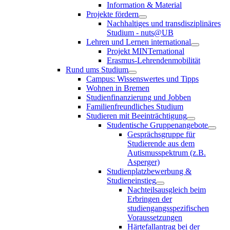
Information & Material
Projekte fördern
Nachhaltiges und transdisziplinäres
Studium - nuts@UB
Lehren und Lernen international
Projekt MINTernational
Erasmus-Lehrendenmobilität
Rund ums Studium
Campus: Wissenswertes und Tipps
Wohnen in Bremen
Studienfinanzierung und Jobben
Familienfreundliches Studium
Studieren mit Beeinträchtigung
Studentische Gruppenangebote
Gesprächsgruppe für
Studierende aus dem
Autismusspektrum (z.B.
Asperger)
Studienplatzbewerbung &
Studieneinstieg
Nachteilsausgleich beim
Erbringen der
studiengangsspezifischen
Voraussetzungen
Härtefallantrag bei der