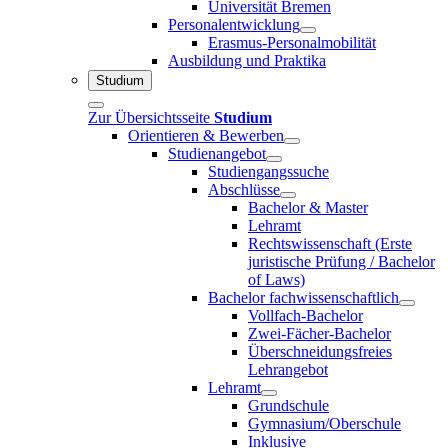
Universität Bremen
Personalentwicklung
Erasmus-Personalmobilität
Ausbildung und Praktika
Studium
Zur Übersichtsseite
Studium
Orientieren & Bewerben
Studienangebot
Studiengangssuche
Abschlüsse
Bachelor & Master
Lehramt
Rechtswissenschaft (Erste
juristische Prüfung / Bachelor
of Laws)
Bachelor fachwissenschaftlich
Vollfach-Bachelor
Zwei-Fächer-Bachelor
Überschneidungsfreies
Lehrangebot
Lehramt
Grundschule
Gymnasium/Oberschule
Inklusive