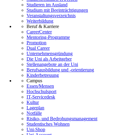
Studieren im Ausland
Studium mit Beeinträchtigungen
Veranstaltungsverzeichnis
Weiterbildung
Beruf & Karriere
CareerCenter
Mentoring-Programme
Promotion
Dual Career
Unternehmensgründung
Die Uni als Arbeitgeber
Stellenangebote an der Uni
Berufsausbildung und -orientierung
Kinderbetreuung
Campus
Essen/Mensen
Hochschulsport
IT-Servicedesk
Kultur
Lageplan
Notfälle
Risiko- und Bedrohungsmanagement
Studentisches Wohnen
Uni-Shop
Uni-Account