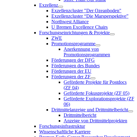
Exzellenz
Exzellenzcluster "Der Ozeanboden"
Exzellenzcluster “Die Marsperspektive”
Northwest Alliance
U Bremen Excellence Chairs
Forschungseinrichtungen & Projekte
ZWE
Promotionsprogramme
Anerkennung von
Promotionsprogrammen
Förderungen der DFG
Förderungen des Bundes
Förderungen der EU
Förderungen der ZF
Geförderte Projekte für Postdocs
(ZF 04)
Geförderte Fokusprojekte (ZF 05)
Geförderte Explorationsprojekte (ZF
06)
Drittmittelanzeige und Drittmittelbericht
Drittmittelbericht
Anzeige von Drittmittelprojekten
Forschungsinfrastruktur
Wissenschaftliche Karriere