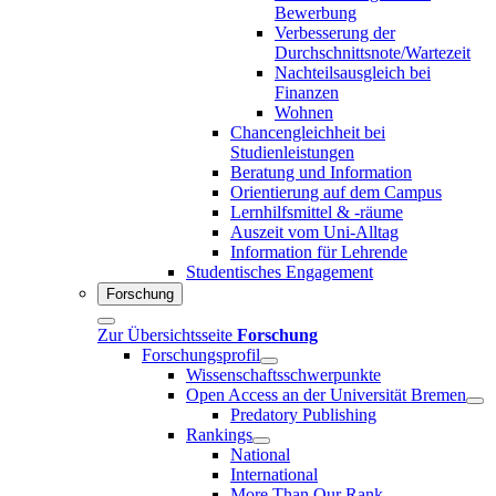
Bewerbung
Verbesserung der
Durchschnittsnote/Wartezeit
Nachteilsausgleich bei
Finanzen
Wohnen
Chancengleichheit bei
Studienleistungen
Beratung und Information
Orientierung auf dem Campus
Lernhilfsmittel & -räume
Auszeit vom Uni-Alltag
Information für Lehrende
Studentisches Engagement
Forschung
Zur Übersichtsseite
Forschung
Forschungsprofil
Wissenschaftsschwerpunkte
Open Access an der Universität Bremen
Predatory Publishing
Rankings
National
International
More Than Our Rank