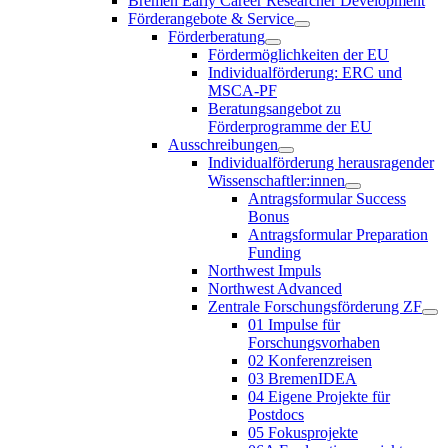
Bremen Early Career Researcher Development
Förderangebote & Service
Förderberatung
Fördermöglichkeiten der EU
Individualförderung: ERC und
MSCA-PF
Beratungsangebot zu
Förderprogramme der EU
Ausschreibungen
Individualförderung herausragender
Wissenschaftler:innen
Antragsformular Success
Bonus
Antragsformular Preparation
Funding
Northwest Impuls
Northwest Advanced
Zentrale Forschungsförderung ZF
01 Impulse für
Forschungsvorhaben
02 Konferenzreisen
03 BremenIDEA
04 Eigene Projekte für
Postdocs
05 Fokusprojekte