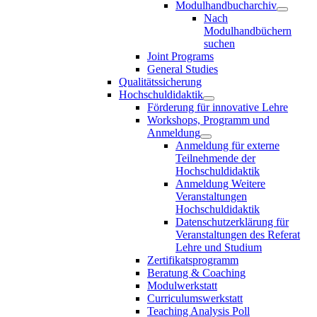
Modulhandbucharchiv
Nach
Modulhandbüchern
suchen
Joint Programs
General Studies
Qualitätssicherung
Hochschuldidaktik
Förderung für innovative Lehre
Workshops, Programm und
Anmeldung
Anmeldung für externe
Teilnehmende der
Hochschuldidaktik
Anmeldung Weitere
Veranstaltungen
Hochschuldidaktik
Datenschutzerklärung für
Veranstaltungen des Referat
Lehre und Studium
Zertifikatsprogramm
Beratung & Coaching
Modulwerkstatt
Curriculumswerkstatt
Teaching Analysis Poll