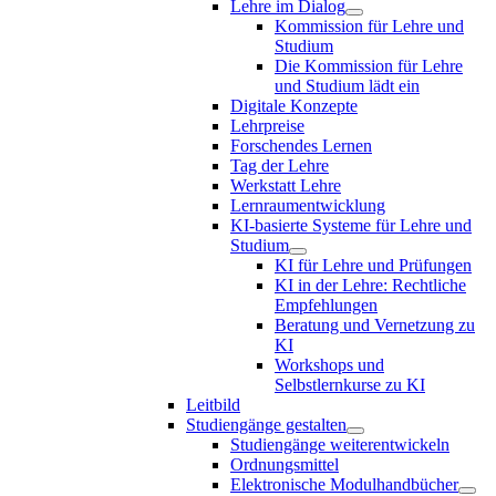
Lehre im Dialog
Kommission für Lehre und
Studium
Die Kommission für Lehre
und Studium lädt ein
Digitale Konzepte
Lehrpreise
Forschendes Lernen
Tag der Lehre
Werkstatt Lehre
Lernraumentwicklung
KI-basierte Systeme für Lehre und
Studium
KI für Lehre und Prüfungen
KI in der Lehre: Rechtliche
Empfehlungen
Beratung und Vernetzung zu
KI
Workshops und
Selbstlernkurse zu KI
Leitbild
Studiengänge gestalten
Studiengänge weiterentwickeln
Ordnungsmittel
Elektronische Modulhandbücher