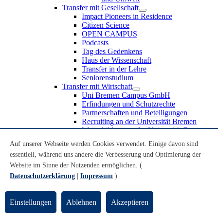
Transfer mit Gesellschaft
Impact Pioneers in Residence
Citizen Science
OPEN CAMPUS
Podcasts
Tag des Gedenkens
Haus der Wissenschaft
Transfer in der Lehre
Seniorenstudium
Transfer mit Wirtschaft
Uni Bremen Campus GmbH
Erfindungen und Schutzrechte
Partnerschaften und Beteiligungen
Recruiting an der Universität Bremen
Weiterbildung an der Universität Bremen
Transfer mit Schule
Auf unserer Webseite werden Cookies verwendet. Einige davon sind
Schülerinnen und Schüler
essentiell, während uns andere die Verbesserung und Optimierung der
MINT-Schnupperstudium
Schulklassen
Website im Sinne der Nutzenden ermöglichen. (
Lehrkräfte
Datenschutzerklärung
|
Impressum
)
Gründungsunterstützung
UniTransfer - Servicestelle für Transferaktivitäten
Einstellungen
Ablehnen
Akzeptieren
Transfermagazin der Universität Bremen
Transferpreis der Universität Bremen