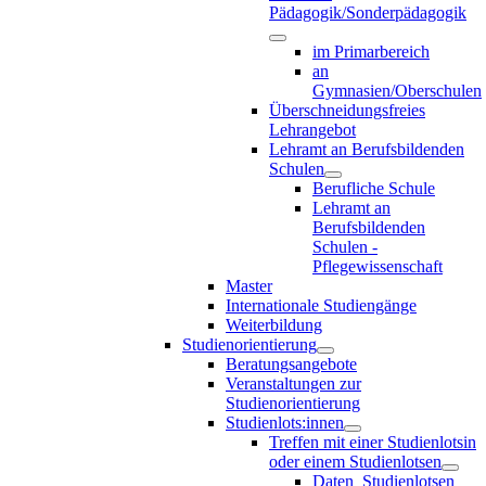
Pädagogik/Sonderpädagogik
im Primarbereich
an
Gymnasien/Oberschulen
Überschneidungsfreies
Lehrangebot
Lehramt an Berufsbildenden
Schulen
Berufliche Schule
Lehramt an
Berufsbildenden
Schulen -
Pflegewissenschaft
Master
Internationale Studiengänge
Weiterbildung
Studienorientierung
Beratungsangebote
Veranstaltungen zur
Studienorientierung
Studienlots:innen
Treffen mit einer Studienlotsin
oder einem Studienlotsen
Daten_Studienlotsen