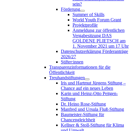
sein?
Förderung
Summer of Skills
World Youth Forum Grant
Projektprofile
Anmeldung zur öffentlichen
Vergabesitzung DAS
GOLDENE PLIETSCH am
1. November 2021 um 17 Uhr
Datenschutzerklärung Förderanträge
2026/27
Stifter:innen
Transparenzinformationen für die
Öffentlichkeit
Treuhandstiftungen
Iris und Hartmut Jürgens Stiftung –
Chance auf ein neues Leben
Karin und Heinz-Otto Peitgen-
Stiftung
Dr. Heino Rose-Stiftung
Manfred und Ursula Fluß-Stiftung
Baumeister-Stiftung für
Chancengleichheit
Kellner & Stoll-Stiftung für Klima
und Umwelt