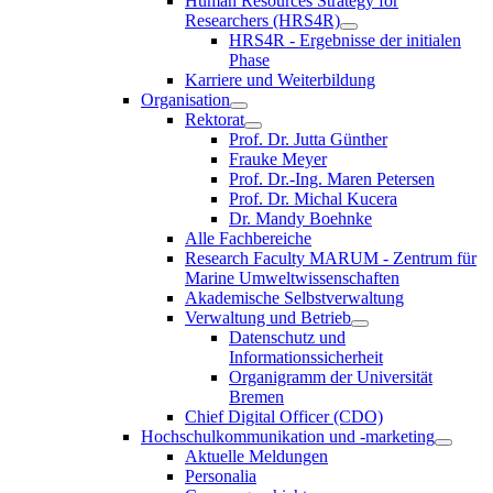
Human Resources Strategy for
Researchers (HRS4R)
HRS4R - Ergebnisse der initialen
Phase
Karriere und Weiterbildung
Organisation
Rektorat
Prof. Dr. Jutta Günther
Frauke Meyer
Prof. Dr.-Ing. Maren Petersen
Prof. Dr. Michal Kucera
Dr. Mandy Boehnke
Alle Fachbereiche
Research Faculty MARUM - Zentrum für
Marine Umweltwissenschaften
Akademische Selbstverwaltung
Verwaltung und Betrieb
Datenschutz und
Informationssicherheit
Organigramm der Universität
Bremen
Chief Digital Officer (CDO)
Hochschulkommunikation und -marketing
Aktuelle Meldungen
Personalia