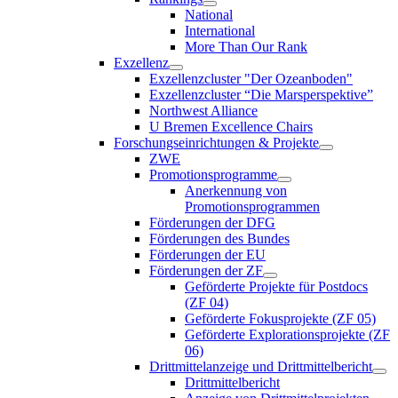
National
International
More Than Our Rank
Exzellenz
Exzellenzcluster "Der Ozeanboden"
Exzellenzcluster “Die Marsperspektive”
Northwest Alliance
U Bremen Excellence Chairs
Forschungseinrichtungen & Projekte
ZWE
Promotionsprogramme
Anerkennung von
Promotionsprogrammen
Förderungen der DFG
Förderungen des Bundes
Förderungen der EU
Förderungen der ZF
Geförderte Projekte für Postdocs
(ZF 04)
Geförderte Fokusprojekte (ZF 05)
Geförderte Explorationsprojekte (ZF
06)
Drittmittelanzeige und Drittmittelbericht
Drittmittelbericht