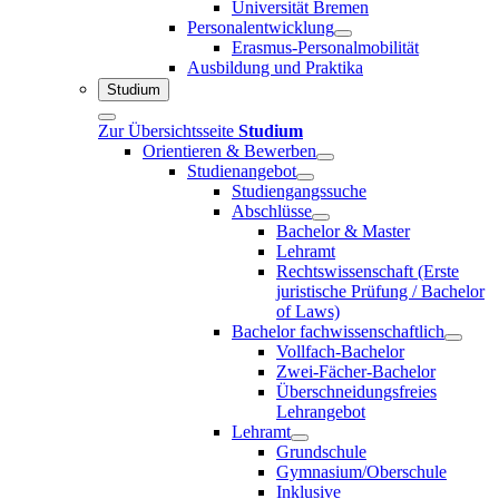
Universität Bremen
Personalentwicklung
Erasmus-Personalmobilität
Ausbildung und Praktika
Studium
Zur Übersichtsseite
Studium
Orientieren & Bewerben
Studienangebot
Studiengangssuche
Abschlüsse
Bachelor & Master
Lehramt
Rechtswissenschaft (Erste
juristische Prüfung / Bachelor
of Laws)
Bachelor fachwissenschaftlich
Vollfach-Bachelor
Zwei-Fächer-Bachelor
Überschneidungsfreies
Lehrangebot
Lehramt
Grundschule
Gymnasium/Oberschule
Inklusive