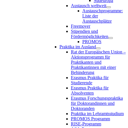
Südeuropa
Austausch weltweit
Austauschprogramme:
Liste der
Austauschplätze
Freemover
Stipendien und
Fördermöglichkeiten
PROMOS
Praktika im Ausland
Rat der Europäischen Union –
Aktionsprogramm für
Praktikanten und
Praktikantinnen mit einer
Behinderung
Erasmus Praktika für
Studierende
Erasmus Praktika für
Absolventen
Erasmus Forschungspraktika
für Doktorandinnen und
Doktoranden
Praktika im Lehramtsstudium
PROMOS Programm
RISE-Programm