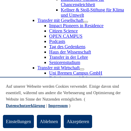
Chancengleichheit
Kellner & Stoll-Stiftung für Klima
und Umwelt
Transfer mit Gesellschaft
Impact Pioneers in Residence
Citizen Science
OPEN CAMPUS
Podcasts
Tag des Gedenkens
Haus der Wissenschaft
Transfer in der Lehre
Seniorenstudium
Transfer mit Wirtschaft
Uni Bremen Campus GmbH
Erfindungen und Schutzrechte
Partnerschaften und Beteiligungen
Auf unserer Webseite werden Cookies verwendet. Einige davon sind
Recruiting an der Universität Bremen
essentiell, während uns andere die Verbesserung und Optimierung der
Weiterbildung an der Universität Bremen
Transfer mit Schule
Website im Sinne der Nutzenden ermöglichen. (
Schülerinnen und Schüler
Datenschutzerklärung
|
Impressum
)
MINT-Schnupperstudium
Schulklassen
Lehrkräfte
Einstellungen
Ablehnen
Akzeptieren
Gründungsunterstützung
UniTransfer - Servicestelle für Transferaktivitäten