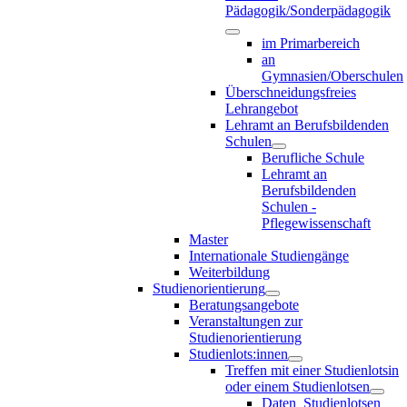
Pädagogik/Sonderpädagogik
im Primarbereich
an
Gymnasien/Oberschulen
Überschneidungsfreies
Lehrangebot
Lehramt an Berufsbildenden
Schulen
Berufliche Schule
Lehramt an
Berufsbildenden
Schulen -
Pflegewissenschaft
Master
Internationale Studiengänge
Weiterbildung
Studienorientierung
Beratungsangebote
Veranstaltungen zur
Studienorientierung
Studienlots:innen
Treffen mit einer Studienlotsin
oder einem Studienlotsen
Daten_Studienlotsen