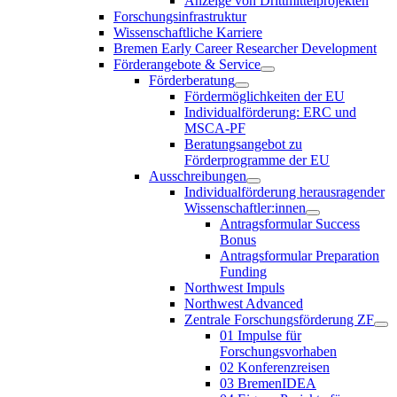
Anzeige von Drittmittelprojekten
Forschungsinfrastruktur
Wissenschaftliche Karriere
Bremen Early Career Researcher Development
Förderangebote & Service
Förderberatung
Fördermöglichkeiten der EU
Individualförderung: ERC und
MSCA-PF
Beratungsangebot zu
Förderprogramme der EU
Ausschreibungen
Individualförderung herausragender
Wissenschaftler:innen
Antragsformular Success
Bonus
Antragsformular Preparation
Funding
Northwest Impuls
Northwest Advanced
Zentrale Forschungsförderung ZF
01 Impulse für
Forschungsvorhaben
02 Konferenzreisen
03 BremenIDEA