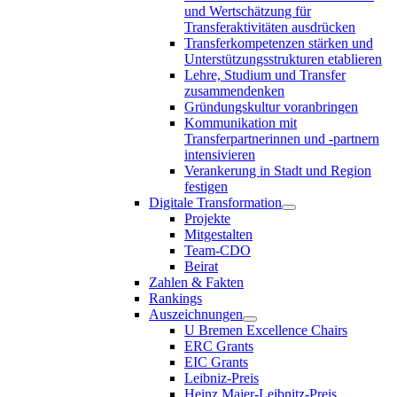
und Wertschätzung für
Transferaktivitäten ausdrücken
Transferkompetenzen stärken und
Unterstützungsstrukturen etablieren
Lehre, Studium und Transfer
zusammendenken
Gründungskultur voranbringen
Kommunikation mit
Transferpartnerinnen und -partnern
intensivieren
Verankerung in Stadt und Region
festigen
Digitale Transformation
Projekte
Mitgestalten
Team-CDO
Beirat
Zahlen & Fakten
Rankings
Auszeichnungen
U Bremen Excellence Chairs
ERC Grants
EIC Grants
Leibniz-Preis
Heinz Maier-Leibnitz-Preis