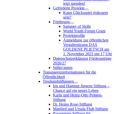
jetzt spenden!
Geförderte Projekte
Kann Glücksspiel risikoarm
sein?
Förderung
Summer of Skills
World Youth Forum Grant
Projektprofile
Anmeldung zur öffentlichen
Vergabesitzung DAS
GOLDENE PLIETSCH am
1. November 2021 um 17 Uhr
Datenschutzerklärung Förderanträge
2026/27
Stifter:innen
Transparenzinformationen für die
Öffentlichkeit
Treuhandstiftungen
Iris und Hartmut Jürgens Stiftung –
Chance auf ein neues Leben
Karin und Heinz-Otto Peitgen-
Stiftung
Dr. Heino Rose-Stiftung
Manfred und Ursula Fluß-Stiftung
Baumeister-Stiftung für