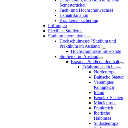
Semesterticket
Fach- und Hochschulwechsel
Exmatrikulation
Krankenversicherung
Prüfungen
Flexibles Studieren
Studium international
Hochschulmesse "Studium und
Praktikum im Ausland"
Hochschulmesse Infostände
Studieren im Ausland
Erasmus-Studienaufenthalt
Erfahrungsberichte
Nordeuropa
Baltische Staaten
Vereinigtes
Königreich
Irland
Benelux Staaten
Mitteleuropa
Frankreich
Iberische
Halbinsel
Südosteuropa