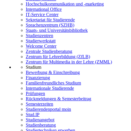
Hochschulkommunikation und -marketing
International Office
IT-Service Center
Sekretariat für Studierende
Sprachenzentrum (SZHB)
Staats- und Universitätsbibliothek
Studienzentren
Studierwerkstatt
Welcome Center
Zentrale Studienberatung
Zentrum für Lehrerbildung (ZfLB)
Zentrum für Multimedia in der Lehre (ZMML)
Studium
Bewerbung & Einschreibung
Finanzierung
Familienfreundliches Studium
Internationale Studierende
Prüfungen
Rückmeldungen & Semesterbeitrag
Semesterzeiten
Studierendenportal moin
Stud.IP
Studienangebot
Studienberatung
Studiertechniken erwerben