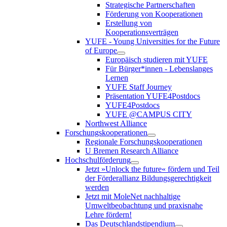
Strategische Partnerschaften
Förderung von Kooperationen
Erstellung von
Kooperationsverträgen
YUFE - Young Universities for the Future
of Europe
Europäisch studieren mit YUFE
Für Bürger*innen - Lebenslanges
Lernen
YUFE Staff Journey
Präsentation YUFE4Postdocs
YUFE4Postdocs
YUFE @CAMPUS CITY
Northwest Alliance
Forschungskooperationen
Regionale Forschungskooperationen
U Bremen Research Alliance
Hochschulförderung
Jetzt »Unlock the future« fördern und Teil
der Förderallianz Bildungsgerechtigkeit
werden
Jetzt mit MoleNet nachhaltige
Umweltbeobachtung und praxisnahe
Lehre fördern!
Das Deutschlandstipendium