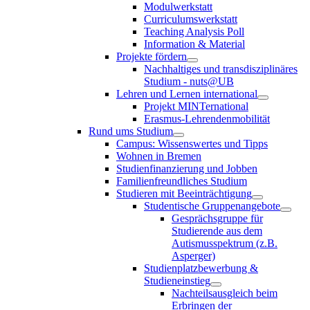
Modulwerkstatt
Curriculumswerkstatt
Teaching Analysis Poll
Information & Material
Projekte fördern
Nachhaltiges und transdisziplinäres
Studium - nuts@UB
Lehren und Lernen international
Projekt MINTernational
Erasmus-Lehrendenmobilität
Rund ums Studium
Campus: Wissenswertes und Tipps
Wohnen in Bremen
Studienfinanzierung und Jobben
Familienfreundliches Studium
Studieren mit Beeinträchtigung
Studentische Gruppenangebote
Gesprächsgruppe für
Studierende aus dem
Autismusspektrum (z.B.
Asperger)
Studienplatzbewerbung &
Studieneinstieg
Nachteilsausgleich beim
Erbringen der