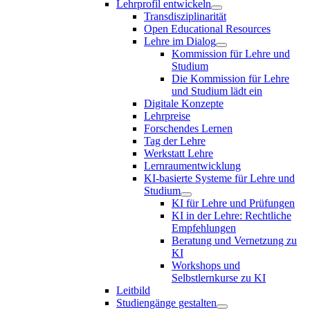
Lehrprofil entwickeln
Transdisziplinarität
Open Educational Resources
Lehre im Dialog
Kommission für Lehre und
Studium
Die Kommission für Lehre
und Studium lädt ein
Digitale Konzepte
Lehrpreise
Forschendes Lernen
Tag der Lehre
Werkstatt Lehre
Lernraumentwicklung
KI-basierte Systeme für Lehre und
Studium
KI für Lehre und Prüfungen
KI in der Lehre: Rechtliche
Empfehlungen
Beratung und Vernetzung zu
KI
Workshops und
Selbstlernkurse zu KI
Leitbild
Studiengänge gestalten