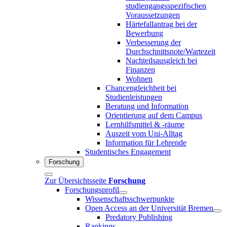
studiengangsspezifischen
Voraussetzungen
Härtefallantrag bei der
Bewerbung
Verbesserung der
Durchschnittsnote/Wartezeit
Nachteilsausgleich bei
Finanzen
Wohnen
Chancengleichheit bei
Studienleistungen
Beratung und Information
Orientierung auf dem Campus
Lernhilfsmittel & -räume
Auszeit vom Uni-Alltag
Information für Lehrende
Studentisches Engagement
Forschung
Zur Übersichtsseite
Forschung
Forschungsprofil
Wissenschaftsschwerpunkte
Open Access an der Universität Bremen
Predatory Publishing
Rankings