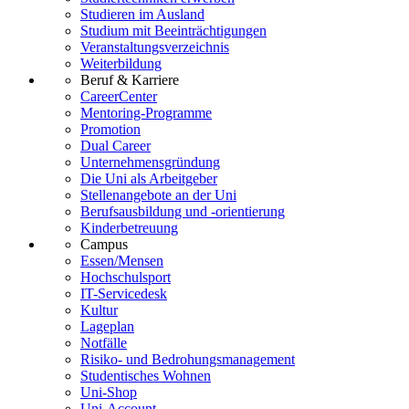
Studieren im Ausland
Studium mit Beeinträchtigungen
Veranstaltungsverzeichnis
Weiterbildung
Beruf & Karriere
CareerCenter
Mentoring-Programme
Promotion
Dual Career
Unternehmensgründung
Die Uni als Arbeitgeber
Stellenangebote an der Uni
Berufsausbildung und -orientierung
Kinderbetreuung
Campus
Essen/Mensen
Hochschulsport
IT-Servicedesk
Kultur
Lageplan
Notfälle
Risiko- und Bedrohungsmanagement
Studentisches Wohnen
Uni-Shop
Uni-Account