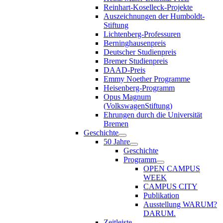
Reinhart-Koselleck-Projekte
Auszeichnungen der Humboldt-
Stiftung
Lichtenberg-Professuren
Berninghausenpreis
Deutscher Studienpreis
Bremer Studienpreis
DAAD-Preis
Emmy Noether Programme
Heisenberg-Programm
Opus Magnum
(VolkswagenStiftung)
Ehrungen durch die Universität
Bremen
Geschichte
50 Jahre
Geschichte
Programm
OPEN CAMPUS
WEEK
CAMPUS CITY
Publikation
Ausstellung WARUM?
DARUM.
Zeitleiste