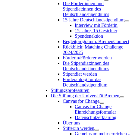
Die Förder:innen und
Stipendiat:innen des
Deutschlandstipendiums
15 Jahre Deutschlandstipendium
Interview mit Förderin
15 Jahre, 15 Gesichter
Spendenaktion
Begleitprogramm: BremenConnect
Rückblick: Matching Challenge
2024/2025
Förderin/Förderer werden
Die Stipendiat:innen des
Deutschlandstipendiums
Stipendiat werden
Förderantrag für das
Deutschlandstipendium
Stiftungsprofessuren
Die Stiftung der Universität Bremen
Canvas for Change
Canvas for Change
Einreichungsformular
Datenschutzerklärung
Über uns
Stifter:in werden
Gemeinsam mehr erreichen -