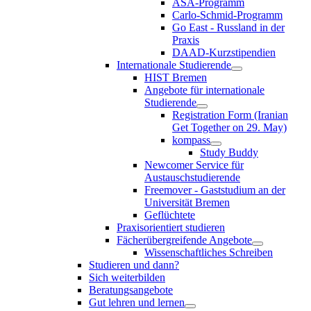
ASA-Programm
Carlo-Schmid-Programm
Go East - Russland in der
Praxis
DAAD-Kurzstipendien
Internationale Studierende
HIST Bremen
Angebote für internationale
Studierende
Registration Form (Iranian
Get Together on 29. May)
kompass
Study Buddy
Newcomer Service für
Austauschstudierende
Freemover - Gaststudium an der
Universität Bremen
Geflüchtete
Praxisorientiert studieren
Fächerübergreifende Angebote
Wissenschaftliches Schreiben
Studieren und dann?
Sich weiterbilden
Beratungsangebote
Gut lehren und lernen