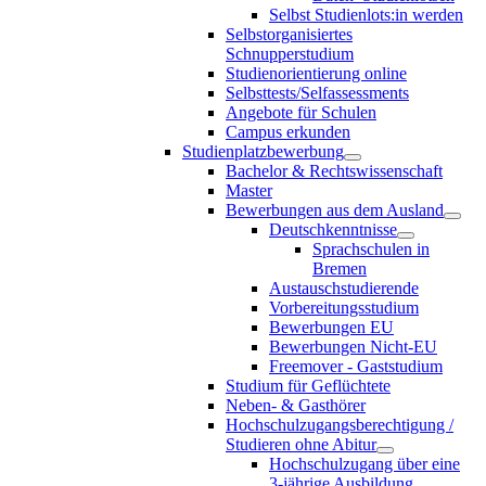
Selbst Studienlots:in werden
Selbstorganisiertes
Schnupperstudium
Studienorientierung online
Selbsttests/Selfassessments
Angebote für Schulen
Campus erkunden
Studienplatzbewerbung
Bachelor & Rechtswissenschaft
Master
Bewerbungen aus dem Ausland
Deutschkenntnisse
Sprachschulen in
Bremen
Austauschstudierende
Vorbereitungsstudium
Bewerbungen EU
Bewerbungen Nicht-EU
Freemover - Gaststudium
Studium für Geflüchtete
Neben- & Gasthörer
Hochschulzugangsberechtigung /
Studieren ohne Abitur
Hochschulzugang über eine
3-jährige Ausbildung