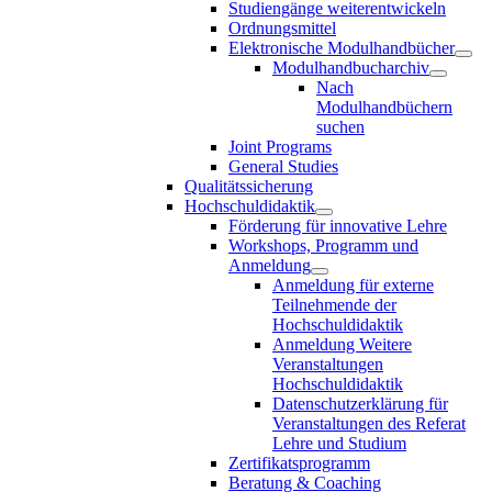
Studiengänge weiterentwickeln
Ordnungsmittel
Elektronische Modulhandbücher
Modulhandbucharchiv
Nach
Modulhandbüchern
suchen
Joint Programs
General Studies
Qualitätssicherung
Hochschuldidaktik
Förderung für innovative Lehre
Workshops, Programm und
Anmeldung
Anmeldung für externe
Teilnehmende der
Hochschuldidaktik
Anmeldung Weitere
Veranstaltungen
Hochschuldidaktik
Datenschutzerklärung für
Veranstaltungen des Referat
Lehre und Studium
Zertifikatsprogramm
Beratung & Coaching