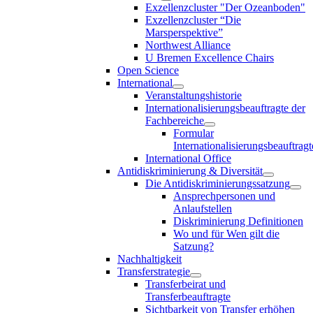
Exzellenzcluster "Der Ozeanboden"
Exzellenzcluster “Die
Marsperspektive”
Northwest Alliance
U Bremen Excellence Chairs
Open Science
International
Veranstaltungshistorie
Internationalisierungsbeauftragte der
Fachbereiche
Formular
Internationalisierungsbeauftragt
International Office
Antidiskriminierung & Diversität
Die Antidiskriminierungssatzung
Ansprechpersonen und
Anlaufstellen
Diskriminierung Definitionen
Wo und für Wen gilt die
Satzung?
Nachhaltigkeit
Transferstrategie
Transferbeirat und
Transferbeauftragte
Sichtbarkeit von Transfer erhöhen