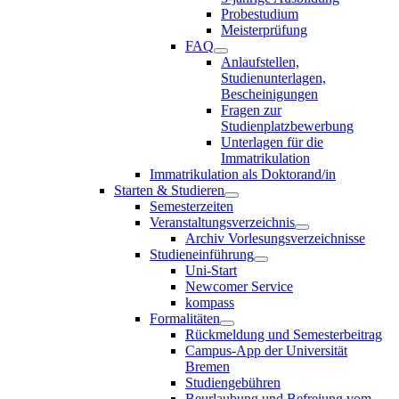
Probestudium
Meisterprüfung
FAQ
Anlaufstellen,
Studienunterlagen,
Bescheinigungen
Fragen zur
Studienplatzbewerbung
Unterlagen für die
Immatrikulation
Immatrikulation als Doktorand/in
Starten & Studieren
Semesterzeiten
Veranstaltungsverzeichnis
Archiv Vorlesungsverzeichnisse
Studieneinführung
Uni-Start
Newcomer Service
kompass
Formalitäten
Rückmeldung und Semesterbeitrag
Campus-App der Universität
Bremen
Studiengebühren
Beurlaubung und Befreiung vom