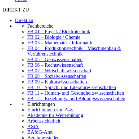
DIREKT ZU
Direkt zu
Fachbereiche
FB 01 – Physik / Elektrotechnik
FB 02 – Biologie / Chemie
FB 03 – Mathematik / Informatik
FB 04 – Produktionstechnik – Maschinenbau &
Verfahrenstechnik
FB 05 – Geowissenschaften
FB 06 – Rechtswissenschaft
FB 07 – Wirtschaftswissenschaft
FB 08 – Sozialwissenschaften
FB 09 – Kulturwissenschaften
FB 10 – Sprach- und Literaturwissenschaften
FB 11 – Human- und Gesundheitswissenschaften
FB 12 – Erziehungs- und Bildungswissenschaften
Einrichtungen
Einrichtungen von A-Z
Akademie für Weiterbildung
Arbeitssicherheit
AStA
BAföG-Amt
Beratungsstellen