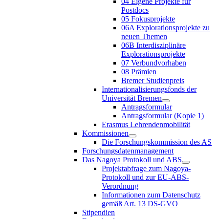
04 Eigene Projekte für
Postdocs
05 Fokusprojekte
06A Explorationsprojekte zu
neuen Themen
06B Interdisziplinäre
Explorationsprojekte
07 Verbundvorhaben
08 Prämien
Bremer Studienpreis
Internationalisierungsfonds der
Universität Bremen
Antragsformular
Antragsformular (Kopie 1)
Erasmus Lehrendenmobilität
Kommissionen
Die Forschungskommission des AS
Forschungsdatenmanagement
Das Nagoya Protokoll und ABS
Projektabfrage zum Nagoya-
Protokoll und zur EU-ABS-
Verordnung
Informationen zum Datenschutz
gemäß Art. 13 DS-GVO
Stipendien