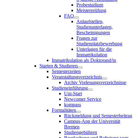
Probestudium
Meisterprüfung
FAQ
Anlaufstellen,
Studienunterlagen,
Bescheinigungen
Fragen zur
Studienplatzbewerbung
Unterlagen für die
Immatrikulation
Immatrikulation als Doktorand/in
Starten & Studieren
Semesterzeiten
Veranstaltungsverzeichnis
Archiv Vorlesungsverzeichnisse
Studieneinführung
Uni-Start
Newcomer Service
kompass
Formalitäten
Rückmeldung und Semesterbeitrag
Campus-App der Universität
Bremen
Studiengebühren
Beurlaubung und Befreiung vom