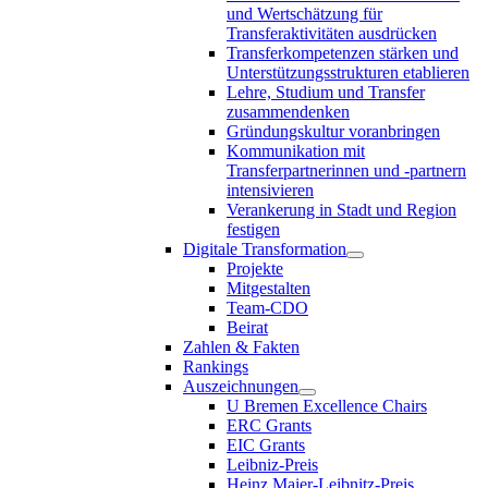
und Wertschätzung für
Transferaktivitäten ausdrücken
Transferkompetenzen stärken und
Unterstützungsstrukturen etablieren
Lehre, Studium und Transfer
zusammendenken
Gründungskultur voranbringen
Kommunikation mit
Transferpartnerinnen und -partnern
intensivieren
Verankerung in Stadt und Region
festigen
Digitale Transformation
Projekte
Mitgestalten
Team-CDO
Beirat
Zahlen & Fakten
Rankings
Auszeichnungen
U Bremen Excellence Chairs
ERC Grants
EIC Grants
Leibniz-Preis
Heinz Maier-Leibnitz-Preis