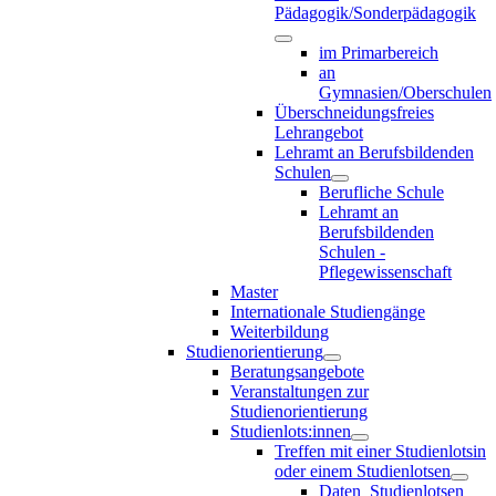
Pädagogik/Sonderpädagogik
im Primarbereich
an
Gymnasien/Oberschulen
Überschneidungsfreies
Lehrangebot
Lehramt an Berufsbildenden
Schulen
Berufliche Schule
Lehramt an
Berufsbildenden
Schulen -
Pflegewissenschaft
Master
Internationale Studiengänge
Weiterbildung
Studienorientierung
Beratungsangebote
Veranstaltungen zur
Studienorientierung
Studienlots:innen
Treffen mit einer Studienlotsin
oder einem Studienlotsen
Daten_Studienlotsen