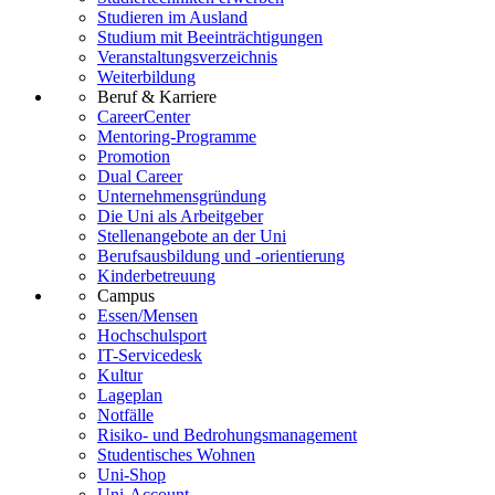
Studieren im Ausland
Studium mit Beeinträchtigungen
Veranstaltungsverzeichnis
Weiterbildung
Beruf & Karriere
CareerCenter
Mentoring-Programme
Promotion
Dual Career
Unternehmensgründung
Die Uni als Arbeitgeber
Stellenangebote an der Uni
Berufsausbildung und -orientierung
Kinderbetreuung
Campus
Essen/Mensen
Hochschulsport
IT-Servicedesk
Kultur
Lageplan
Notfälle
Risiko- und Bedrohungsmanagement
Studentisches Wohnen
Uni-Shop
Uni-Account