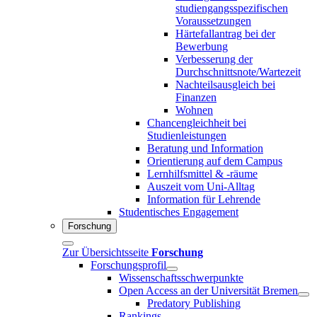
studiengangsspezifischen
Voraussetzungen
Härtefallantrag bei der
Bewerbung
Verbesserung der
Durchschnittsnote/Wartezeit
Nachteilsausgleich bei
Finanzen
Wohnen
Chancengleichheit bei
Studienleistungen
Beratung und Information
Orientierung auf dem Campus
Lernhilfsmittel & -räume
Auszeit vom Uni-Alltag
Information für Lehrende
Studentisches Engagement
Forschung
Zur Übersichtsseite
Forschung
Forschungsprofil
Wissenschaftsschwerpunkte
Open Access an der Universität Bremen
Predatory Publishing
Rankings