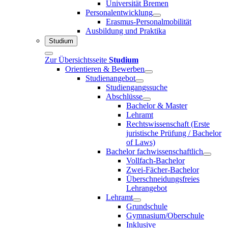
Universität Bremen
Personalentwicklung
Erasmus-Personalmobilität
Ausbildung und Praktika
Studium
Zur Übersichtsseite
Studium
Orientieren & Bewerben
Studienangebot
Studiengangssuche
Abschlüsse
Bachelor & Master
Lehramt
Rechtswissenschaft (Erste
juristische Prüfung / Bachelor
of Laws)
Bachelor fachwissenschaftlich
Vollfach-Bachelor
Zwei-Fächer-Bachelor
Überschneidungsfreies
Lehrangebot
Lehramt
Grundschule
Gymnasium/Oberschule
Inklusive