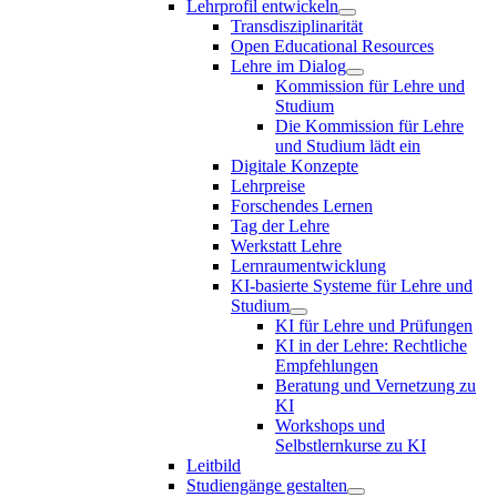
Lehrprofil entwickeln
Transdisziplinarität
Open Educational Resources
Lehre im Dialog
Kommission für Lehre und
Studium
Die Kommission für Lehre
und Studium lädt ein
Digitale Konzepte
Lehrpreise
Forschendes Lernen
Tag der Lehre
Werkstatt Lehre
Lernraumentwicklung
KI-basierte Systeme für Lehre und
Studium
KI für Lehre und Prüfungen
KI in der Lehre: Rechtliche
Empfehlungen
Beratung und Vernetzung zu
KI
Workshops und
Selbstlernkurse zu KI
Leitbild
Studiengänge gestalten