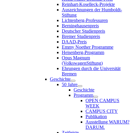
Reinhart-Koselleck-Projekte
Auszeichnungen der Humboldt-
Stiftung
Lichtenberg-Professuren
Berninghausenpreis
Deutscher Studienpreis
Bremer Studienpreis
DAAD-Preis
Emmy Noether Programme
Heisenberg-Programm
Opus Magnum
(VolkswagenStiftung)
Ehrungen durch die Universität
Bremen
Geschichte
50 Jahre
Geschichte
Programm
OPEN CAMPUS
WEEK
CAMPUS CITY
Publikation
Ausstellung WARUM?
DARUM.
Zeitleiste