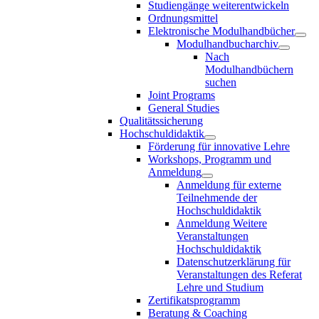
Studiengänge weiterentwickeln
Ordnungsmittel
Elektronische Modulhandbücher
Modulhandbucharchiv
Nach
Modulhandbüchern
suchen
Joint Programs
General Studies
Qualitätssicherung
Hochschuldidaktik
Förderung für innovative Lehre
Workshops, Programm und
Anmeldung
Anmeldung für externe
Teilnehmende der
Hochschuldidaktik
Anmeldung Weitere
Veranstaltungen
Hochschuldidaktik
Datenschutzerklärung für
Veranstaltungen des Referat
Lehre und Studium
Zertifikatsprogramm
Beratung & Coaching