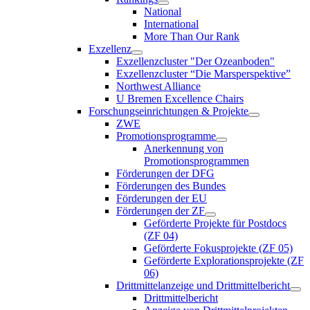
National
International
More Than Our Rank
Exzellenz
Exzellenzcluster "Der Ozeanboden"
Exzellenzcluster “Die Marsperspektive”
Northwest Alliance
U Bremen Excellence Chairs
Forschungseinrichtungen & Projekte
ZWE
Promotionsprogramme
Anerkennung von
Promotionsprogrammen
Förderungen der DFG
Förderungen des Bundes
Förderungen der EU
Förderungen der ZF
Geförderte Projekte für Postdocs
(ZF 04)
Geförderte Fokusprojekte (ZF 05)
Geförderte Explorationsprojekte (ZF
06)
Drittmittelanzeige und Drittmittelbericht
Drittmittelbericht