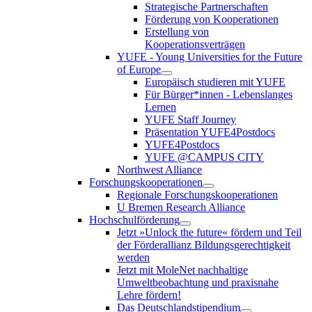
Strategische Partnerschaften
Förderung von Kooperationen
Erstellung von
Kooperationsverträgen
YUFE - Young Universities for the Future
of Europe
Europäisch studieren mit YUFE
Für Bürger*innen - Lebenslanges
Lernen
YUFE Staff Journey
Präsentation YUFE4Postdocs
YUFE4Postdocs
YUFE @CAMPUS CITY
Northwest Alliance
Forschungskooperationen
Regionale Forschungskooperationen
U Bremen Research Alliance
Hochschulförderung
Jetzt »Unlock the future« fördern und Teil
der Förderallianz Bildungsgerechtigkeit
werden
Jetzt mit MoleNet nachhaltige
Umweltbeobachtung und praxisnahe
Lehre fördern!
Das Deutschlandstipendium