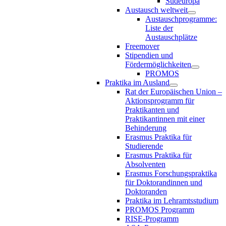
Südeuropa
Austausch weltweit
Austauschprogramme:
Liste der
Austauschplätze
Freemover
Stipendien und
Fördermöglichkeiten
PROMOS
Praktika im Ausland
Rat der Europäischen Union –
Aktionsprogramm für
Praktikanten und
Praktikantinnen mit einer
Behinderung
Erasmus Praktika für
Studierende
Erasmus Praktika für
Absolventen
Erasmus Forschungspraktika
für Doktorandinnen und
Doktoranden
Praktika im Lehramtsstudium
PROMOS Programm
RISE-Programm