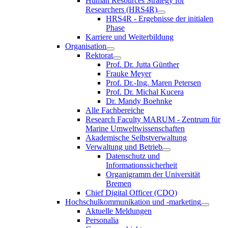
Human Resources Strategy for
Researchers (HRS4R)
HRS4R - Ergebnisse der initialen
Phase
Karriere und Weiterbildung
Organisation
Rektorat
Prof. Dr. Jutta Günther
Frauke Meyer
Prof. Dr.-Ing. Maren Petersen
Prof. Dr. Michal Kucera
Dr. Mandy Boehnke
Alle Fachbereiche
Research Faculty MARUM - Zentrum für
Marine Umweltwissenschaften
Akademische Selbstverwaltung
Verwaltung und Betrieb
Datenschutz und
Informationssicherheit
Organigramm der Universität
Bremen
Chief Digital Officer (CDO)
Hochschulkommunikation und -marketing
Aktuelle Meldungen
Personalia