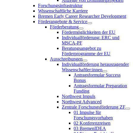
Anzeige von Drittmittelprojekten
Forschungsinfrastruktur
Wissenschaftliche Karriere
Bremen Early Career Researcher Development
Förderangebote & Service
Förderberatung
Fördermöglichkeiten der EU
Individualförderung: ERC und
MSCA-PF
Beratungsangebot zu
Förderprogramme der EU
Ausschreibungen
Individualförderung herausragender
Wissenschaftler:innen
Antragsformular Success
Bonus
Antragsformular Preparation
Funding
Northwest Impuls
Northwest Advanced
Zentrale Forschungsförderung ZF
01 Impulse für
Forschungsvorhaben
02 Konferenzreisen
03 BremenIDEA