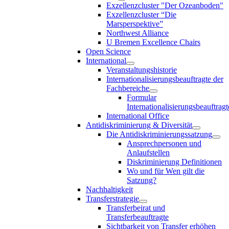
Exzellenzcluster "Der Ozeanboden"
Exzellenzcluster “Die
Marsperspektive”
Northwest Alliance
U Bremen Excellence Chairs
Open Science
International
Veranstaltungshistorie
Internationalisierungsbeauftragte der
Fachbereiche
Formular
Internationalisierungsbeauftragt
International Office
Antidiskriminierung & Diversität
Die Antidiskriminierungssatzung
Ansprechpersonen und
Anlaufstellen
Diskriminierung Definitionen
Wo und für Wen gilt die
Satzung?
Nachhaltigkeit
Transferstrategie
Transferbeirat und
Transferbeauftragte
Sichtbarkeit von Transfer erhöhen