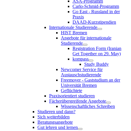
ASA-Programm
Carlo-Schmid-Programm
Go East - Russland in der
Praxis
DAAD-Kurzstipendien
Internationale Studierende
HIST Bremen
Angebote für internationale
Studierende
Registration Form (Iranian
Get Together on 29. May)
kompass
Study Buddy
Newcomer Service für
Austauschstudierende
Freemover - Gaststudium an der
Universität Bremen
Geflüchtete
Praxisorientiert studieren
Fächerübergreifende Angebote
Wissenschaftliches Schreiben
Studieren und dann?
Sich weiterbilden
Beratungsangebote
Gut lehren und lernen