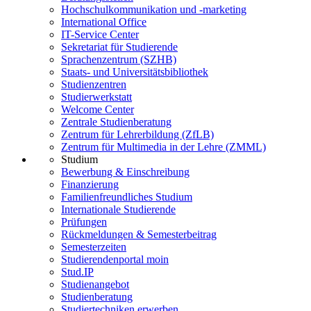
Hochschulkommunikation und -marketing
International Office
IT-Service Center
Sekretariat für Studierende
Sprachenzentrum (SZHB)
Staats- und Universitätsbibliothek
Studienzentren
Studierwerkstatt
Welcome Center
Zentrale Studienberatung
Zentrum für Lehrerbildung (ZfLB)
Zentrum für Multimedia in der Lehre (ZMML)
Studium
Bewerbung & Einschreibung
Finanzierung
Familienfreundliches Studium
Internationale Studierende
Prüfungen
Rückmeldungen & Semesterbeitrag
Semesterzeiten
Studierendenportal moin
Stud.IP
Studienangebot
Studienberatung
Studiertechniken erwerben