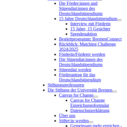
Die Förder:innen und
Stipendiat:innen des
Deutschlandstipendiums
15 Jahre Deutschlandstipendium
Interview mit Förderin
15 Jahre, 15 Gesichter
Spendenaktion
Begleitprogramm: BremenConnect
Rückblick: Matching Challenge
2024/2025
Förderin/Förderer werden
Die Stipendiat:innen des
Deutschlandstipendiums
Stipendiat werden
Förderantrag für das
Deutschlandstipendium
Stiftungsprofessuren
Die Stiftung der Universität Bremen
Canvas for Change
Canvas for Change
Einreichungsformular
Datenschutzerklärung
Über uns
Stifter:in werden
Gemeinsam mehr erreichen -