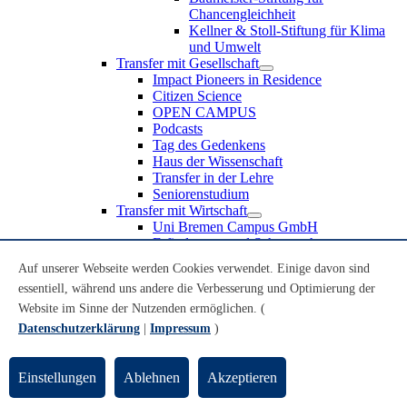
Chancengleichheit
Kellner & Stoll-Stiftung für Klima
und Umwelt
Transfer mit Gesellschaft
Impact Pioneers in Residence
Citizen Science
OPEN CAMPUS
Podcasts
Tag des Gedenkens
Haus der Wissenschaft
Transfer in der Lehre
Seniorenstudium
Transfer mit Wirtschaft
Uni Bremen Campus GmbH
Erfindungen und Schutzrechte
Partnerschaften und Beteiligungen
Auf unserer Webseite werden Cookies verwendet. Einige davon sind
Recruiting an der Universität Bremen
essentiell, während uns andere die Verbesserung und Optimierung der
Weiterbildung an der Universität Bremen
Transfer mit Schule
Website im Sinne der Nutzenden ermöglichen. (
Schülerinnen und Schüler
Datenschutzerklärung
|
Impressum
)
MINT-Schnupperstudium
Schulklassen
Lehrkräfte
Einstellungen
Ablehnen
Akzeptieren
Gründungsunterstützung
UniTransfer - Servicestelle für Transferaktivitäten