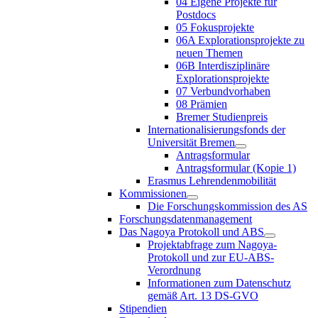
04 Eigene Projekte für
Postdocs
05 Fokusprojekte
06A Explorationsprojekte zu
neuen Themen
06B Interdisziplinäre
Explorationsprojekte
07 Verbundvorhaben
08 Prämien
Bremer Studienpreis
Internationalisierungsfonds der
Universität Bremen
Antragsformular
Antragsformular (Kopie 1)
Erasmus Lehrendenmobilität
Kommissionen
Die Forschungskommission des AS
Forschungsdatenmanagement
Das Nagoya Protokoll und ABS
Projektabfrage zum Nagoya-
Protokoll und zur EU-ABS-
Verordnung
Informationen zum Datenschutz
gemäß Art. 13 DS-GVO
Stipendien