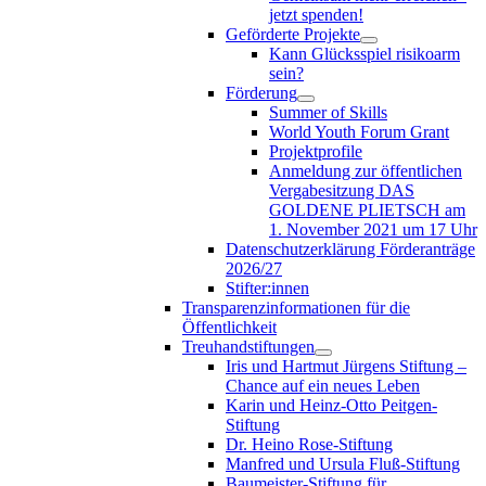
jetzt spenden!
Geförderte Projekte
Kann Glücksspiel risikoarm
sein?
Förderung
Summer of Skills
World Youth Forum Grant
Projektprofile
Anmeldung zur öffentlichen
Vergabesitzung DAS
GOLDENE PLIETSCH am
1. November 2021 um 17 Uhr
Datenschutzerklärung Förderanträge
2026/27
Stifter:innen
Transparenzinformationen für die
Öffentlichkeit
Treuhandstiftungen
Iris und Hartmut Jürgens Stiftung –
Chance auf ein neues Leben
Karin und Heinz-Otto Peitgen-
Stiftung
Dr. Heino Rose-Stiftung
Manfred und Ursula Fluß-Stiftung
Baumeister-Stiftung für