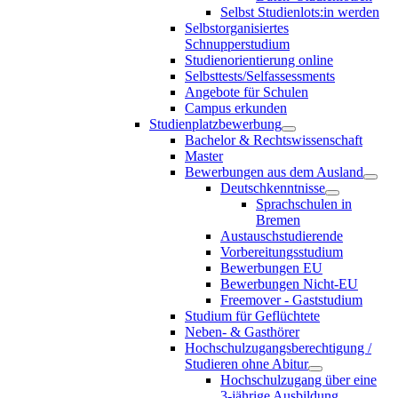
Selbst Studienlots:in werden
Selbstorganisiertes
Schnupperstudium
Studienorientierung online
Selbsttests/Selfassessments
Angebote für Schulen
Campus erkunden
Studienplatzbewerbung
Bachelor & Rechtswissenschaft
Master
Bewerbungen aus dem Ausland
Deutschkenntnisse
Sprachschulen in
Bremen
Austauschstudierende
Vorbereitungsstudium
Bewerbungen EU
Bewerbungen Nicht-EU
Freemover - Gaststudium
Studium für Geflüchtete
Neben- & Gasthörer
Hochschulzugangsberechtigung /
Studieren ohne Abitur
Hochschulzugang über eine
3-jährige Ausbildung