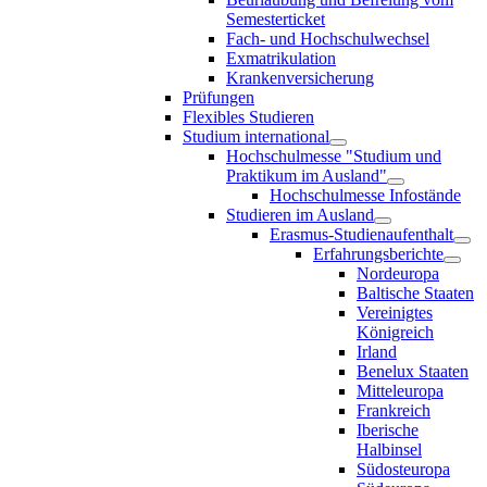
Semesterticket
Fach- und Hochschulwechsel
Exmatrikulation
Krankenversicherung
Prüfungen
Flexibles Studieren
Studium international
Hochschulmesse "Studium und
Praktikum im Ausland"
Hochschulmesse Infostände
Studieren im Ausland
Erasmus-Studienaufenthalt
Erfahrungsberichte
Nordeuropa
Baltische Staaten
Vereinigtes
Königreich
Irland
Benelux Staaten
Mitteleuropa
Frankreich
Iberische
Halbinsel
Südosteuropa