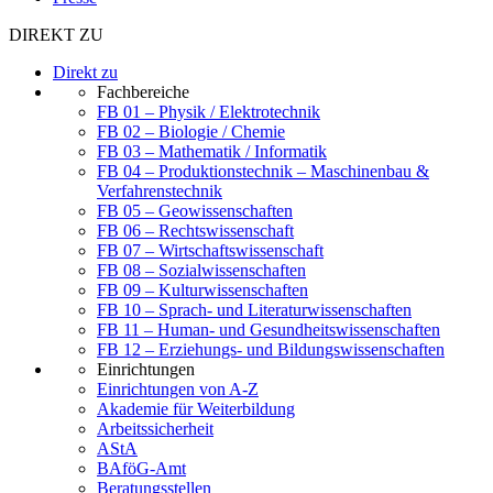
DIREKT ZU
Direkt zu
Fachbereiche
FB 01 – Physik / Elektrotechnik
FB 02 – Biologie / Chemie
FB 03 – Mathematik / Informatik
FB 04 – Produktionstechnik – Maschinenbau &
Verfahrenstechnik
FB 05 – Geowissenschaften
FB 06 – Rechtswissenschaft
FB 07 – Wirtschaftswissenschaft
FB 08 – Sozialwissenschaften
FB 09 – Kulturwissenschaften
FB 10 – Sprach- und Literaturwissenschaften
FB 11 – Human- und Gesundheitswissenschaften
FB 12 – Erziehungs- und Bildungswissenschaften
Einrichtungen
Einrichtungen von A-Z
Akademie für Weiterbildung
Arbeitssicherheit
AStA
BAföG-Amt
Beratungsstellen