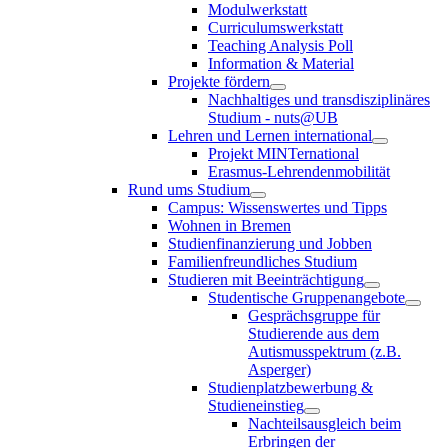
Modulwerkstatt
Curriculumswerkstatt
Teaching Analysis Poll
Information & Material
Projekte fördern
Nachhaltiges und transdisziplinäres
Studium - nuts@UB
Lehren und Lernen international
Projekt MINTernational
Erasmus-Lehrendenmobilität
Rund ums Studium
Campus: Wissenswertes und Tipps
Wohnen in Bremen
Studienfinanzierung und Jobben
Familienfreundliches Studium
Studieren mit Beeinträchtigung
Studentische Gruppenangebote
Gesprächsgruppe für
Studierende aus dem
Autismusspektrum (z.B.
Asperger)
Studienplatzbewerbung &
Studieneinstieg
Nachteilsausgleich beim
Erbringen der