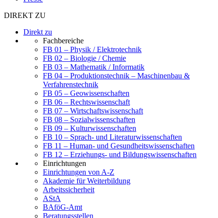
DIREKT ZU
Direkt zu
Fachbereiche
FB 01 – Physik / Elektrotechnik
FB 02 – Biologie / Chemie
FB 03 – Mathematik / Informatik
FB 04 – Produktionstechnik – Maschinenbau &
Verfahrenstechnik
FB 05 – Geowissenschaften
FB 06 – Rechtswissenschaft
FB 07 – Wirtschaftswissenschaft
FB 08 – Sozialwissenschaften
FB 09 – Kulturwissenschaften
FB 10 – Sprach- und Literaturwissenschaften
FB 11 – Human- und Gesundheitswissenschaften
FB 12 – Erziehungs- und Bildungswissenschaften
Einrichtungen
Einrichtungen von A-Z
Akademie für Weiterbildung
Arbeitssicherheit
AStA
BAföG-Amt
Beratungsstellen