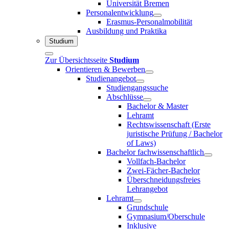
Universität Bremen
Personalentwicklung
Erasmus-Personalmobilität
Ausbildung und Praktika
Studium
Zur Übersichtsseite
Studium
Orientieren & Bewerben
Studienangebot
Studiengangssuche
Abschlüsse
Bachelor & Master
Lehramt
Rechtswissenschaft (Erste
juristische Prüfung / Bachelor
of Laws)
Bachelor fachwissenschaftlich
Vollfach-Bachelor
Zwei-Fächer-Bachelor
Überschneidungsfreies
Lehrangebot
Lehramt
Grundschule
Gymnasium/Oberschule
Inklusive