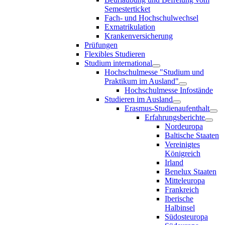
Semesterticket
Fach- und Hochschulwechsel
Exmatrikulation
Krankenversicherung
Prüfungen
Flexibles Studieren
Studium international
Hochschulmesse "Studium und
Praktikum im Ausland"
Hochschulmesse Infostände
Studieren im Ausland
Erasmus-Studienaufenthalt
Erfahrungsberichte
Nordeuropa
Baltische Staaten
Vereinigtes
Königreich
Irland
Benelux Staaten
Mitteleuropa
Frankreich
Iberische
Halbinsel
Südosteuropa