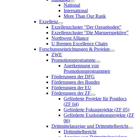
National
International
More Than Our Rank
Exzellenz
Exzellenzcluster "Der Ozeanboden"
Exzellenzcluster “Die Marsperspektive”
Northwest Alliance
U Bremen Excellence Chairs
Forschungseinrichtungen & Projekte
ZWE
Promotionsprogramme
Anerkennung von
Promotionsprogrammen
Förderungen der DFG
Förderungen des Bundes
Förderungen der EU
Förderungen der ZF
Geförderte Projekte für Postdocs
(ZF 04)
Geförderte Fokusprojekte (ZF 05)
Geförderte Explorationsprojekte (ZF
06)
Drittmittelanzeige und Drittmittelbericht
Drittmittelbericht