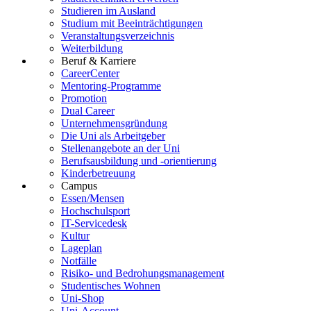
Studieren im Ausland
Studium mit Beeinträchtigungen
Veranstaltungsverzeichnis
Weiterbildung
Beruf & Karriere
CareerCenter
Mentoring-Programme
Promotion
Dual Career
Unternehmensgründung
Die Uni als Arbeitgeber
Stellenangebote an der Uni
Berufsausbildung und -orientierung
Kinderbetreuung
Campus
Essen/Mensen
Hochschulsport
IT-Servicedesk
Kultur
Lageplan
Notfälle
Risiko- und Bedrohungsmanagement
Studentisches Wohnen
Uni-Shop
Uni-Account