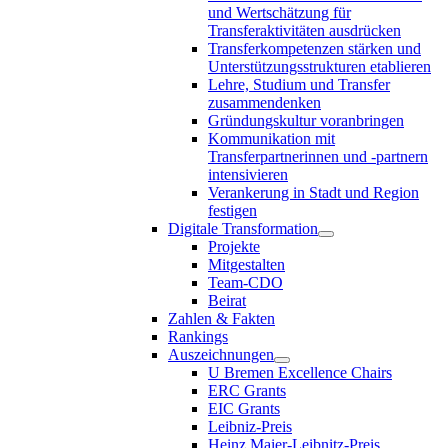
und Wertschätzung für
Transferaktivitäten ausdrücken
Transferkompetenzen stärken und
Unterstützungsstrukturen etablieren
Lehre, Studium und Transfer
zusammendenken
Gründungskultur voranbringen
Kommunikation mit
Transferpartnerinnen und -partnern
intensivieren
Verankerung in Stadt und Region
festigen
Digitale Transformation
Projekte
Mitgestalten
Team-CDO
Beirat
Zahlen & Fakten
Rankings
Auszeichnungen
U Bremen Excellence Chairs
ERC Grants
EIC Grants
Leibniz-Preis
Heinz Maier-Leibnitz-Preis