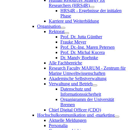
Human Resources Strategy for
Researchers (HRS4R)
HRS4R - Ergebnisse der initialen
Phase
Karriere und Weiterbildung
Organisation
Rektorat
Prof. Dr. Jutta Günther
Frauke Meyer
Prof. Dr.-Ing. Maren Petersen
Prof. Dr. Michal Kucera
Dr. Mandy Boehnke
Alle Fachbereiche
Research Faculty MARUM - Zentrum für
Marine Umweltwissenschaften
Akademische Selbstverwaltung
Verwaltung und Betrieb
Datenschutz und
Informationssicherheit
Organigramm der Universität
Bremen
Chief Digital Officer (CDO)
Hochschulkommunikation und -marketing
Aktuelle Meldungen
Personalia