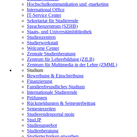
Hochschulkommunikation und -marketing
International Office
IT-Service Center
Sekretariat für Studierende
Sprachenzentrum (SZHB)
Staats- und Universitätsbibliothek
Studienzentren
Studierwerkstatt
Welcome Center
Zentrale Studienberatung
Zentrum für Lehrerbildung (ZfLB)
Zentrum für Multimedia in der Lehre (ZMML)
Studium
Bewerbung & Einschreibung
Finanzierung
Familienfreundliches Studium
Internationale Studierende
Prüfungen
Rückmeldungen & Semesterbeitrag
Semesterzeiten
Studierendenportal moin
Stud.IP
Studienangebot
Studienberatung
Studiertechniken erwerben