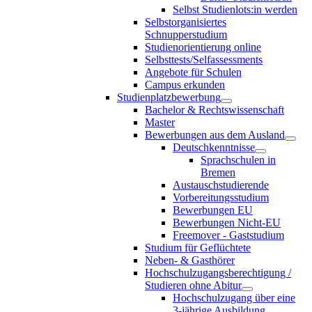
Selbst Studienlots:in werden
Selbstorganisiertes
Schnupperstudium
Studienorientierung online
Selbsttests/Selfassessments
Angebote für Schulen
Campus erkunden
Studienplatzbewerbung
Bachelor & Rechtswissenschaft
Master
Bewerbungen aus dem Ausland
Deutschkenntnisse
Sprachschulen in
Bremen
Austauschstudierende
Vorbereitungsstudium
Bewerbungen EU
Bewerbungen Nicht-EU
Freemover - Gaststudium
Studium für Geflüchtete
Neben- & Gasthörer
Hochschulzugangsberechtigung /
Studieren ohne Abitur
Hochschulzugang über eine
3-jährige Ausbildung