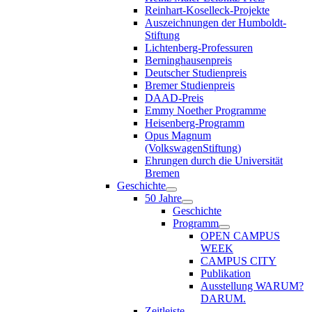
Reinhart-Koselleck-Projekte
Auszeichnungen der Humboldt-
Stiftung
Lichtenberg-Professuren
Berninghausenpreis
Deutscher Studienpreis
Bremer Studienpreis
DAAD-Preis
Emmy Noether Programme
Heisenberg-Programm
Opus Magnum
(VolkswagenStiftung)
Ehrungen durch die Universität
Bremen
Geschichte
50 Jahre
Geschichte
Programm
OPEN CAMPUS
WEEK
CAMPUS CITY
Publikation
Ausstellung WARUM?
DARUM.
Zeitleiste