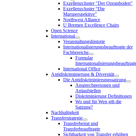
Exzellenzcluster "Der Ozeanboden"
Exzellenzcluster “Die
Marsperspektive”
Northwest Alliance
U Bremen Excellence Chairs
Open Science
International
Veranstaltungshistorie
Internationalisierungsbeauftragte der
Fachbereiche
Formular
Internationalisierungsbeauftragt
International Office
Antidiskriminierung & Diversität
Die Antidiskriminierungssatzung
Ansprechpersonen und
Anlaufstellen
Diskriminierung Definitionen
Wo und für Wen gilt die
Satzung?
Nachhaltigkeit
Transferstrategie
Transferbeirat und
Transferbeauftragte
Sichtbarkeit von Transfer erhöhen