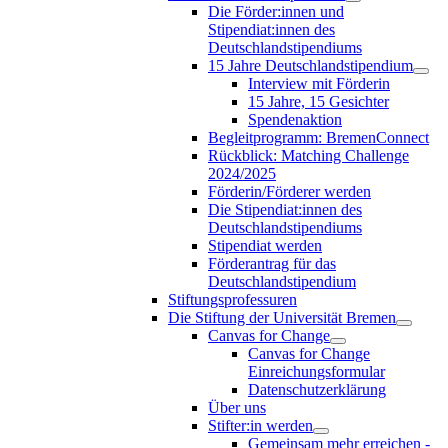
Die Förder:innen und
Stipendiat:innen des
Deutschlandstipendiums
15 Jahre Deutschlandstipendium
Interview mit Förderin
15 Jahre, 15 Gesichter
Spendenaktion
Begleitprogramm: BremenConnect
Rückblick: Matching Challenge
2024/2025
Förderin/Förderer werden
Die Stipendiat:innen des
Deutschlandstipendiums
Stipendiat werden
Förderantrag für das
Deutschlandstipendium
Stiftungsprofessuren
Die Stiftung der Universität Bremen
Canvas for Change
Canvas for Change
Einreichungsformular
Datenschutzerklärung
Über uns
Stifter:in werden
Gemeinsam mehr erreichen -