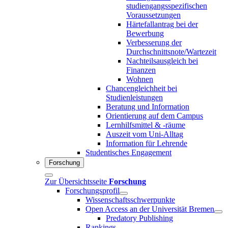
studiengangsspezifischen
Voraussetzungen
Härtefallantrag bei der
Bewerbung
Verbesserung der
Durchschnittsnote/Wartezeit
Nachteilsausgleich bei
Finanzen
Wohnen
Chancengleichheit bei
Studienleistungen
Beratung und Information
Orientierung auf dem Campus
Lernhilfsmittel & -räume
Auszeit vom Uni-Alltag
Information für Lehrende
Studentisches Engagement
Forschung
Zur Übersichtsseite
Forschung
Forschungsprofil
Wissenschaftsschwerpunkte
Open Access an der Universität Bremen
Predatory Publishing
Rankings