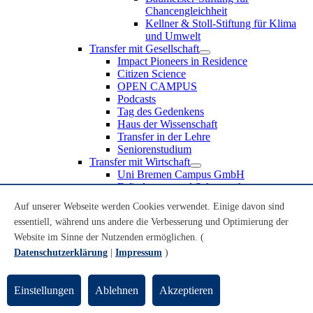
Chancengleichheit
Kellner & Stoll-Stiftung für Klima
und Umwelt
Transfer mit Gesellschaft
Impact Pioneers in Residence
Citizen Science
OPEN CAMPUS
Podcasts
Tag des Gedenkens
Haus der Wissenschaft
Transfer in der Lehre
Seniorenstudium
Transfer mit Wirtschaft
Uni Bremen Campus GmbH
Erfindungen und Schutzrechte
Partnerschaften und Beteiligungen
Auf unserer Webseite werden Cookies verwendet. Einige davon sind
Recruiting an der Universität Bremen
essentiell, während uns andere die Verbesserung und Optimierung der
Weiterbildung an der Universität Bremen
Transfer mit Schule
Website im Sinne der Nutzenden ermöglichen. (
Schülerinnen und Schüler
Datenschutzerklärung
|
Impressum
)
MINT-Schnupperstudium
Schulklassen
Lehrkräfte
Einstellungen
Ablehnen
Akzeptieren
Gründungsunterstützung
UniTransfer - Servicestelle für Transferaktivitäten