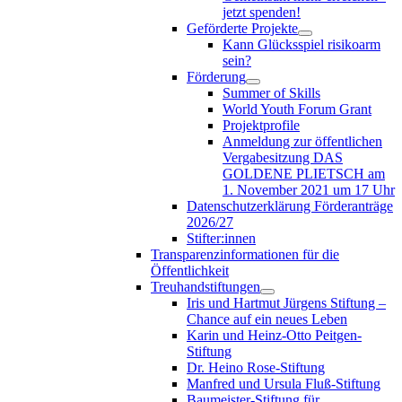
jetzt spenden!
Geförderte Projekte
Kann Glücksspiel risikoarm
sein?
Förderung
Summer of Skills
World Youth Forum Grant
Projektprofile
Anmeldung zur öffentlichen
Vergabesitzung DAS
GOLDENE PLIETSCH am
1. November 2021 um 17 Uhr
Datenschutzerklärung Förderanträge
2026/27
Stifter:innen
Transparenzinformationen für die
Öffentlichkeit
Treuhandstiftungen
Iris und Hartmut Jürgens Stiftung –
Chance auf ein neues Leben
Karin und Heinz-Otto Peitgen-
Stiftung
Dr. Heino Rose-Stiftung
Manfred und Ursula Fluß-Stiftung
Baumeister-Stiftung für