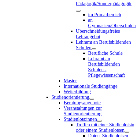
Pädagogik/Sonderpädagogik
im Primarbereich
an
Gymnasien/Oberschulen
Überschneidungsfreies
Lehrangebot
Lehramt an Berufsbildenden
Schulen
Berufliche Schule
Lehramt an
Berufsbildenden
Schulen -
Pflegewissenschaft
Master
Internationale Studiengänge
Weiterbildung
Studienorientierung
Beratungsangebote
Veranstaltungen zur
Studienorientierung
Studienlots:innen
Treffen mit einer Studienlotsin
oder einem Studienlotsen
Daten_Studienlotsen