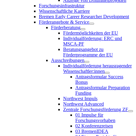
Anzeige von Drittmittelprojekten
Forschungsinfrastruktur
Wissenschaftliche Karriere
Bremen Early Career Researcher Development
Förderangebote & Service
Förderberatung
Fördermöglichkeiten der EU
Individualförderung: ERC und
MSCA-PF
Beratungsangebot zu
Förderprogramme der EU
Ausschreibungen
Individualförderung herausragender
Wissenschaftler:innen
Antragsformular Success
Bonus
Antragsformular Preparation
Funding
Northwest Impuls
Northwest Advanced
Zentrale Forschungsförderung ZF
01 Impulse für
Forschungsvorhaben
02 Konferenzreisen
03 BremenIDEA