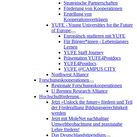
Strategische Partnerschaften
Förderung von Kooperationen
Erstellung von
Kooperationsverträgen
YUFE - Young Universities for the Future
of Europe
Europäisch studieren mit YUFE
Für Bürger*innen - Lebenslanges
Lernen
YUFE Staff Journey
Präsentation YUFE4Postdocs
YUFE4Postdocs
YUFE @CAMPUS CITY
Northwest Alliance
Forschungskooperationen
Regionale Forschungskooperationen
U Bremen Research Alliance
Hochschulförderung
Jetzt »Unlock the future« fördern und Teil
der Förderallianz Bildungsgerechtigkeit
werden
Jetzt mit MoleNet nachhaltige
Umweltbeobachtung und praxisnahe
Lehre fördern!
Das Deutschlandstipendium