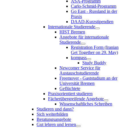
ASA-Programm
Carlo-Schmid-Programm
Go East - Russland in der
Praxis
DAAD-Kurzstipendien
Internationale Studierende
HIST Bremen
Angebote für internationale
Studierende
Registration Form (Iranian
Get Together on 29. May)
kompass
Study Buddy
Newcomer Service für
Austauschstudierende
Freemover - Gaststudium an der
Universität Bremen
Geflüchtete
Praxisorientiert studieren
Fächerübergreifende Angebote
Wissenschaftliches Schreiben
Studieren und dann?
Sich weiterbilden
Beratungsangebote
Gut lehren und lernen