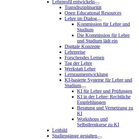
Lehrprofil entwickeln
Transdisziplinarität
Open Educational Resources
Lehre im Dialog
Kommission für Lehre und
Studium
Die Kommission für Lehre
und Studium lädt ein
Digitale Konzepte
Lehrpreise
Forschendes Lernen
Tag der Lehre
Werkstatt Lehre
Lernraumentwicklung
KI-basierte Systeme für Lehre und
Studium
KI für Lehre und Prüfungen
KI in der Lehre: Rechtliche
Empfehlungen
Beratung und Vernetzung zu
KI
Workshops und
Selbstlernkurse zu KI
Leitbild
Studiengänge gestalten