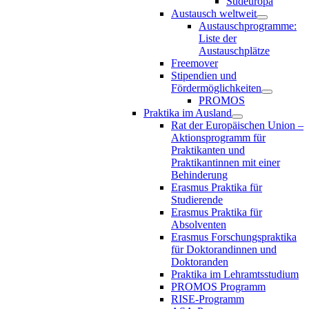
Südeuropa
Austausch weltweit
Austauschprogramme:
Liste der
Austauschplätze
Freemover
Stipendien und
Fördermöglichkeiten
PROMOS
Praktika im Ausland
Rat der Europäischen Union –
Aktionsprogramm für
Praktikanten und
Praktikantinnen mit einer
Behinderung
Erasmus Praktika für
Studierende
Erasmus Praktika für
Absolventen
Erasmus Forschungspraktika
für Doktorandinnen und
Doktoranden
Praktika im Lehramtsstudium
PROMOS Programm
RISE-Programm