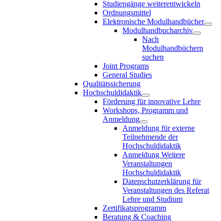
Studiengänge weiterentwickeln
Ordnungsmittel
Elektronische Modulhandbücher
Modulhandbucharchiv
Nach
Modulhandbüchern
suchen
Joint Programs
General Studies
Qualitätssicherung
Hochschuldidaktik
Förderung für innovative Lehre
Workshops, Programm und
Anmeldung
Anmeldung für externe
Teilnehmende der
Hochschuldidaktik
Anmeldung Weitere
Veranstaltungen
Hochschuldidaktik
Datenschutzerklärung für
Veranstaltungen des Referat
Lehre und Studium
Zertifikatsprogramm
Beratung & Coaching