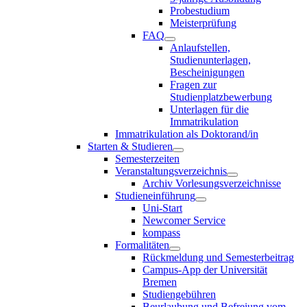
Probestudium
Meisterprüfung
FAQ
Anlaufstellen,
Studienunterlagen,
Bescheinigungen
Fragen zur
Studienplatzbewerbung
Unterlagen für die
Immatrikulation
Immatrikulation als Doktorand/in
Starten & Studieren
Semesterzeiten
Veranstaltungsverzeichnis
Archiv Vorlesungsverzeichnisse
Studieneinführung
Uni-Start
Newcomer Service
kompass
Formalitäten
Rückmeldung und Semesterbeitrag
Campus-App der Universität
Bremen
Studiengebühren
Beurlaubung und Befreiung vom