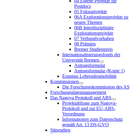
04 Eigene Projekte für
Postdocs
05 Fokusprojekte
06A Explorationsprojekte zu
neuen Themen
06B Interdisziplinäre
Explorationsprojekte
07 Verbundvorhaben
08 Prämien
Bremer Studienpreis
Internationalisierungsfonds der
Universität Bremen
Antragsformular
Antragsformular (Kopie 1)
Erasmus Lehrendenmobilität
Kommissionen
Die Forschungskommission des AS
Forschungsdatenmanagement
Das Nagoya Protokoll und ABS
Projektabfrage zum Nagoya-
Protokoll und zur EU-ABS-
Verordnung
Informationen zum Datenschutz
gemäß Art. 13 DS-GVO
Stipendien