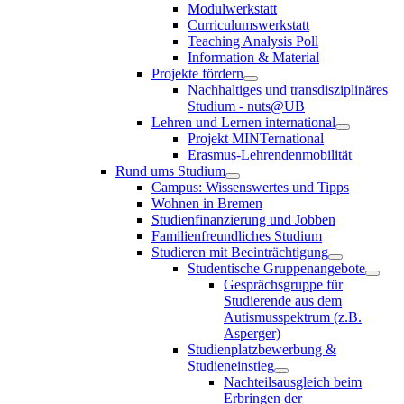
Modulwerkstatt
Curriculumswerkstatt
Teaching Analysis Poll
Information & Material
Projekte fördern
Nachhaltiges und transdisziplinäres
Studium - nuts@UB
Lehren und Lernen international
Projekt MINTernational
Erasmus-Lehrendenmobilität
Rund ums Studium
Campus: Wissenswertes und Tipps
Wohnen in Bremen
Studienfinanzierung und Jobben
Familienfreundliches Studium
Studieren mit Beeinträchtigung
Studentische Gruppenangebote
Gesprächsgruppe für
Studierende aus dem
Autismusspektrum (z.B.
Asperger)
Studienplatzbewerbung &
Studieneinstieg
Nachteilsausgleich beim
Erbringen der