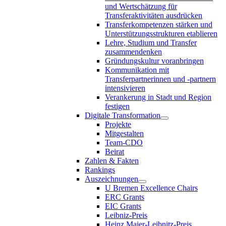
und Wertschätzung für
Transferaktivitäten ausdrücken
Transferkompetenzen stärken und
Unterstützungsstrukturen etablieren
Lehre, Studium und Transfer
zusammendenken
Gründungskultur voranbringen
Kommunikation mit
Transferpartnerinnen und -partnern
intensivieren
Verankerung in Stadt und Region
festigen
Digitale Transformation
Projekte
Mitgestalten
Team-CDO
Beirat
Zahlen & Fakten
Rankings
Auszeichnungen
U Bremen Excellence Chairs
ERC Grants
EIC Grants
Leibniz-Preis
Heinz Maier-Leibnitz-Preis