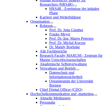
Human Resources Strategy for
Researchers (HRS4R)
HRS4R - Ergebnisse der initialen
Phase
Karriere und Weiterbildung
Organisation
Rektorat
Prof. Dr. Jutta Günther
Frauke Meyer
Prof. Dr.-Ing. Maren Petersen
Prof. Dr. Michal Kucera
Dr. Mandy Boehnke
Alle Fachbereiche
Research Faculty MARUM - Zentrum für
Marine Umweltwissenschaften
Akademische Selbstverwaltung
Verwaltung und Betrieb
Datenschutz und
Informationssicherheit
Organigramm der Universität
Bremen
Chief Digital Officer (CDO)
Hochschulkommunikation und -marketing
Aktuelle Meldungen
Personalia