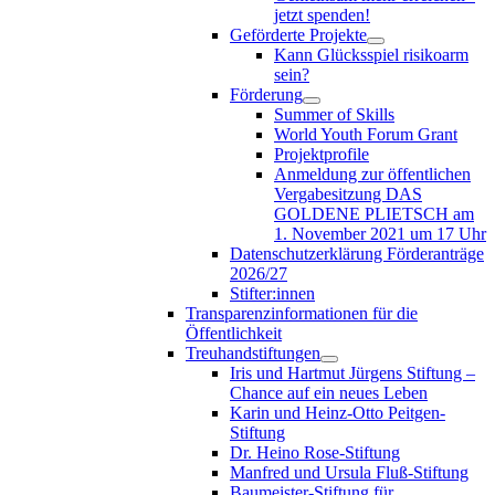
jetzt spenden!
Geförderte Projekte
Kann Glücksspiel risikoarm
sein?
Förderung
Summer of Skills
World Youth Forum Grant
Projektprofile
Anmeldung zur öffentlichen
Vergabesitzung DAS
GOLDENE PLIETSCH am
1. November 2021 um 17 Uhr
Datenschutzerklärung Förderanträge
2026/27
Stifter:innen
Transparenzinformationen für die
Öffentlichkeit
Treuhandstiftungen
Iris und Hartmut Jürgens Stiftung –
Chance auf ein neues Leben
Karin und Heinz-Otto Peitgen-
Stiftung
Dr. Heino Rose-Stiftung
Manfred und Ursula Fluß-Stiftung
Baumeister-Stiftung für