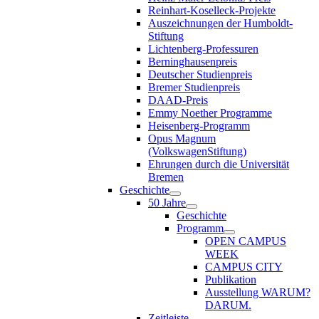
Reinhart-Koselleck-Projekte
Auszeichnungen der Humboldt-
Stiftung
Lichtenberg-Professuren
Berninghausenpreis
Deutscher Studienpreis
Bremer Studienpreis
DAAD-Preis
Emmy Noether Programme
Heisenberg-Programm
Opus Magnum
(VolkswagenStiftung)
Ehrungen durch die Universität
Bremen
Geschichte
50 Jahre
Geschichte
Programm
OPEN CAMPUS
WEEK
CAMPUS CITY
Publikation
Ausstellung WARUM?
DARUM.
Zeitleiste