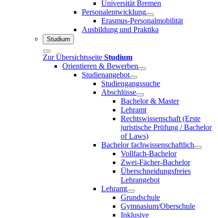
Universität Bremen
Personalentwicklung
Erasmus-Personalmobilität
Ausbildung und Praktika
Studium
Zur Übersichtsseite
Studium
Orientieren & Bewerben
Studienangebot
Studiengangssuche
Abschlüsse
Bachelor & Master
Lehramt
Rechtswissenschaft (Erste
juristische Prüfung / Bachelor
of Laws)
Bachelor fachwissenschaftlich
Vollfach-Bachelor
Zwei-Fächer-Bachelor
Überschneidungsfreies
Lehrangebot
Lehramt
Grundschule
Gymnasium/Oberschule
Inklusive