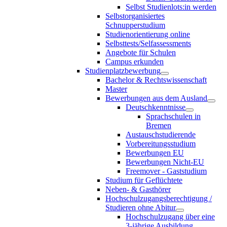
Selbst Studienlots:in werden
Selbstorganisiertes
Schnupperstudium
Studienorientierung online
Selbsttests/Selfassessments
Angebote für Schulen
Campus erkunden
Studienplatzbewerbung
Bachelor & Rechtswissenschaft
Master
Bewerbungen aus dem Ausland
Deutschkenntnisse
Sprachschulen in
Bremen
Austauschstudierende
Vorbereitungsstudium
Bewerbungen EU
Bewerbungen Nicht-EU
Freemover - Gaststudium
Studium für Geflüchtete
Neben- & Gasthörer
Hochschulzugangsberechtigung /
Studieren ohne Abitur
Hochschulzugang über eine
3-jährige Ausbildung