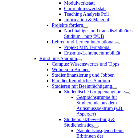
Modulwerkstatt
Curriculumswerkstatt
Teaching Analysis Poll
Information & Material
Projekte fördern
Nachhaltiges und transdisziplinäres
Studium - nuts@UB
Lehren und Lernen international
Projekt MINTernational
Erasmus-Lehrendenmobilität
Rund ums Studium
Campus: Wissenswertes und Tipps
Wohnen in Bremen
Studienfinanzierung und Jobben
Familienfreundliches Studium
Studieren mit Beeinträchtigung
Studentische Gruppenangebote
Gesprächsgruppe für
Studierende aus dem
Autismusspektrum (z.B.
Asperger)
Studienplatzbewerbung &
Studieneinstieg
Nachteilsausgleich beim
Erbringen der