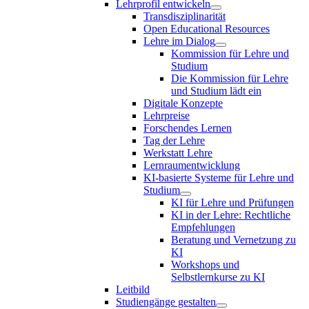
Lehrprofil entwickeln
Transdisziplinarität
Open Educational Resources
Lehre im Dialog
Kommission für Lehre und
Studium
Die Kommission für Lehre
und Studium lädt ein
Digitale Konzepte
Lehrpreise
Forschendes Lernen
Tag der Lehre
Werkstatt Lehre
Lernraumentwicklung
KI-basierte Systeme für Lehre und
Studium
KI für Lehre und Prüfungen
KI in der Lehre: Rechtliche
Empfehlungen
Beratung und Vernetzung zu
KI
Workshops und
Selbstlernkurse zu KI
Leitbild
Studiengänge gestalten