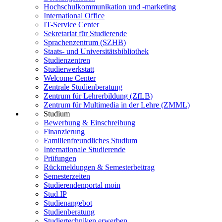
Hochschulkommunikation und -marketing
International Office
IT-Service Center
Sekretariat für Studierende
Sprachenzentrum (SZHB)
Staats- und Universitätsbibliothek
Studienzentren
Studierwerkstatt
Welcome Center
Zentrale Studienberatung
Zentrum für Lehrerbildung (ZfLB)
Zentrum für Multimedia in der Lehre (ZMML)
Studium
Bewerbung & Einschreibung
Finanzierung
Familienfreundliches Studium
Internationale Studierende
Prüfungen
Rückmeldungen & Semesterbeitrag
Semesterzeiten
Studierendenportal moin
Stud.IP
Studienangebot
Studienberatung
Studiertechniken erwerben