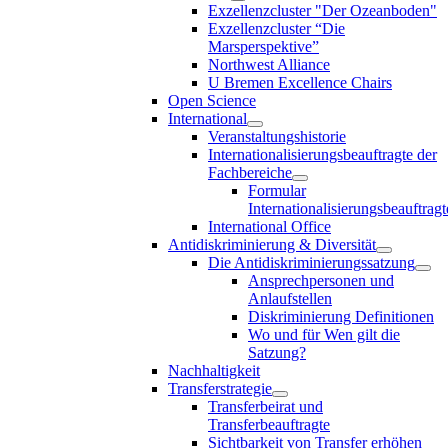
Exzellenzcluster "Der Ozeanboden"
Exzellenzcluster “Die
Marsperspektive”
Northwest Alliance
U Bremen Excellence Chairs
Open Science
International
Veranstaltungshistorie
Internationalisierungsbeauftragte der
Fachbereiche
Formular
Internationalisierungsbeauftragt
International Office
Antidiskriminierung & Diversität
Die Antidiskriminierungssatzung
Ansprechpersonen und
Anlaufstellen
Diskriminierung Definitionen
Wo und für Wen gilt die
Satzung?
Nachhaltigkeit
Transferstrategie
Transferbeirat und
Transferbeauftragte
Sichtbarkeit von Transfer erhöhen