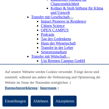
Chancengleichheit
Kellner & Stoll-Stiftung für Klima
und Umwelt
Transfer mit Gesellschaft
Impact Pioneers in Residence
Citizen Science
OPEN CAMPUS
Podcasts
Tag des Gedenkens
Haus der Wissenschaft
Transfer in der Lehre
Seniorenstudium
Transfer mit Wirtschaft
Uni Bremen Campus GmbH
Erfindungen und Schutzrechte
Partnerschaften und Beteiligungen
Auf unserer Webseite werden Cookies verwendet. Einige davon sind
Recruiting an der Universität Bremen
essentiell, während uns andere die Verbesserung und Optimierung der
Weiterbildung an der Universität Bremen
Transfer mit Schule
Website im Sinne der Nutzenden ermöglichen. (
Schülerinnen und Schüler
Datenschutzerklärung
|
Impressum
)
MINT-Schnupperstudium
Schulklassen
Lehrkräfte
Einstellungen
Ablehnen
Akzeptieren
Gründungsunterstützung
UniTransfer - Servicestelle für Transferaktivitäten