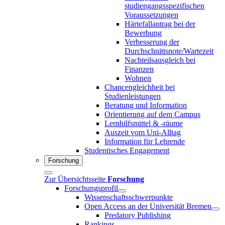
studiengangsspezifischen
Voraussetzungen
Härtefallantrag bei der
Bewerbung
Verbesserung der
Durchschnittsnote/Wartezeit
Nachteilsausgleich bei
Finanzen
Wohnen
Chancengleichheit bei
Studienleistungen
Beratung und Information
Orientierung auf dem Campus
Lernhilfsmittel & -räume
Auszeit vom Uni-Alltag
Information für Lehrende
Studentisches Engagement
Forschung
Zur Übersichtsseite
Forschung
Forschungsprofil
Wissenschaftsschwerpunkte
Open Access an der Universität Bremen
Predatory Publishing
Rankings