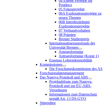
04 Eigene Projekte für
Postdocs
05 Fokusprojekte
06A Explorationsprojekte zu
neuen Themen
06B Interdisziplinäre
Explorationsprojekte
07 Verbundvorhaben
08 Prämien
Bremer Studienpreis
Internationalisierungsfonds der
Universität Bremen
Antragsformular
Antragsformular (Kopie 1)
Erasmus Lehrendenmobilität
Kommissionen
Die Forschungskommission des AS
Forschungsdatenmanagement
Das Nagoya Protokoll und ABS
Projektabfrage zum Nagoya-
Protokoll und zur EU-ABS-
Verordnung
Informationen zum Datenschutz
gemäß Art. 13 DS-GVO
Stipendien