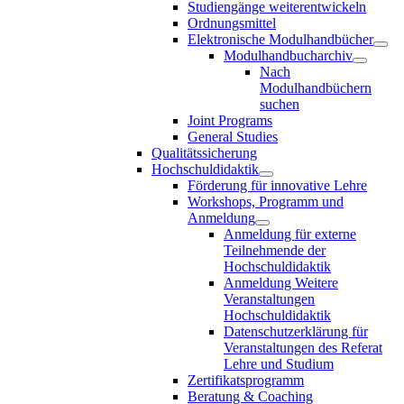
Studiengänge weiterentwickeln
Ordnungsmittel
Elektronische Modulhandbücher
Modulhandbucharchiv
Nach
Modulhandbüchern
suchen
Joint Programs
General Studies
Qualitätssicherung
Hochschuldidaktik
Förderung für innovative Lehre
Workshops, Programm und
Anmeldung
Anmeldung für externe
Teilnehmende der
Hochschuldidaktik
Anmeldung Weitere
Veranstaltungen
Hochschuldidaktik
Datenschutzerklärung für
Veranstaltungen des Referat
Lehre und Studium
Zertifikatsprogramm
Beratung & Coaching