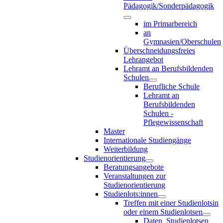
Pädagogik/Sonderpädagogik
im Primarbereich
an
Gymnasien/Oberschulen
Überschneidungsfreies
Lehrangebot
Lehramt an Berufsbildenden
Schulen
Berufliche Schule
Lehramt an
Berufsbildenden
Schulen -
Pflegewissenschaft
Master
Internationale Studiengänge
Weiterbildung
Studienorientierung
Beratungsangebote
Veranstaltungen zur
Studienorientierung
Studienlots:innen
Treffen mit einer Studienlotsin
oder einem Studienlotsen
Daten_Studienlotsen