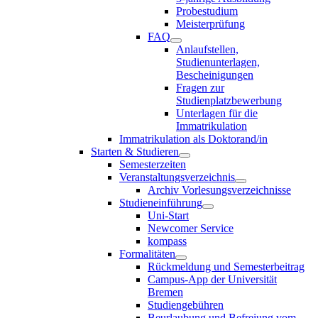
Probestudium
Meisterprüfung
FAQ
Anlaufstellen,
Studienunterlagen,
Bescheinigungen
Fragen zur
Studienplatzbewerbung
Unterlagen für die
Immatrikulation
Immatrikulation als Doktorand/in
Starten & Studieren
Semesterzeiten
Veranstaltungsverzeichnis
Archiv Vorlesungsverzeichnisse
Studieneinführung
Uni-Start
Newcomer Service
kompass
Formalitäten
Rückmeldung und Semesterbeitrag
Campus-App der Universität
Bremen
Studiengebühren
Beurlaubung und Befreiung vom