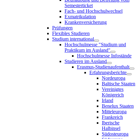
Semesterticket
Fach- und Hochschulwechsel
Exmatrikulation
Krankenversicherung
Prüfungen
Flexibles Studieren
Studium international
Hochschulmesse "Studium und
Praktikum im Ausland"
Hochschulmesse Infostände
Studieren im Ausland
Erasmus-Studienaufenthalt
Erfahrungsberichte
Nordeuropa
Baltische Staaten
Vereinigtes
Königreich
Irland
Benelux Staaten
Mitteleuropa
Frankreich
Iberische
Halbinsel
Südosteuropa