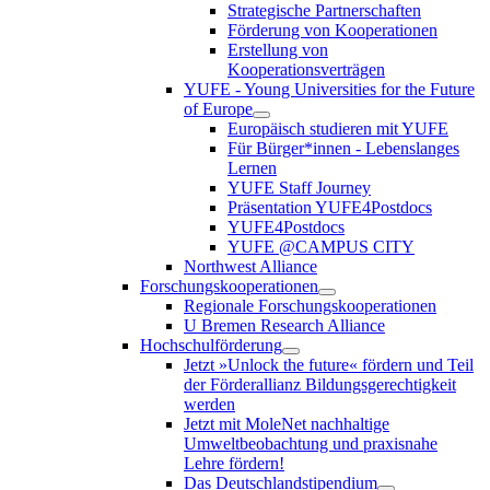
Strategische Partnerschaften
Förderung von Kooperationen
Erstellung von
Kooperationsverträgen
YUFE - Young Universities for the Future
of Europe
Europäisch studieren mit YUFE
Für Bürger*innen - Lebenslanges
Lernen
YUFE Staff Journey
Präsentation YUFE4Postdocs
YUFE4Postdocs
YUFE @CAMPUS CITY
Northwest Alliance
Forschungskooperationen
Regionale Forschungskooperationen
U Bremen Research Alliance
Hochschulförderung
Jetzt »Unlock the future« fördern und Teil
der Förderallianz Bildungsgerechtigkeit
werden
Jetzt mit MoleNet nachhaltige
Umweltbeobachtung und praxisnahe
Lehre fördern!
Das Deutschlandstipendium