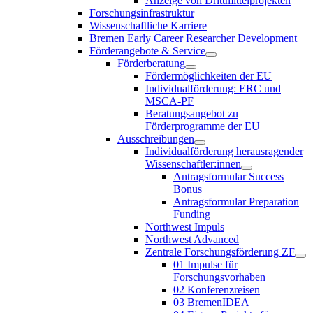
Anzeige von Drittmittelprojekten
Forschungsinfrastruktur
Wissenschaftliche Karriere
Bremen Early Career Researcher Development
Förderangebote & Service
Förderberatung
Fördermöglichkeiten der EU
Individualförderung: ERC und
MSCA-PF
Beratungsangebot zu
Förderprogramme der EU
Ausschreibungen
Individualförderung herausragender
Wissenschaftler:innen
Antragsformular Success
Bonus
Antragsformular Preparation
Funding
Northwest Impuls
Northwest Advanced
Zentrale Forschungsförderung ZF
01 Impulse für
Forschungsvorhaben
02 Konferenzreisen
03 BremenIDEA