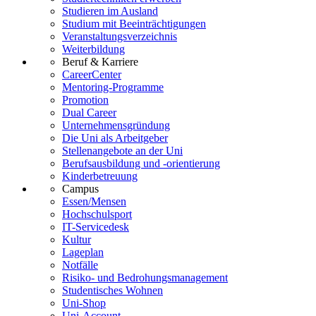
Studieren im Ausland
Studium mit Beeinträchtigungen
Veranstaltungsverzeichnis
Weiterbildung
Beruf & Karriere
CareerCenter
Mentoring-Programme
Promotion
Dual Career
Unternehmensgründung
Die Uni als Arbeitgeber
Stellenangebote an der Uni
Berufsausbildung und -orientierung
Kinderbetreuung
Campus
Essen/Mensen
Hochschulsport
IT-Servicedesk
Kultur
Lageplan
Notfälle
Risiko- und Bedrohungsmanagement
Studentisches Wohnen
Uni-Shop
Uni-Account