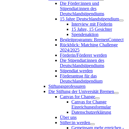
Die Förder:innen und
Stipendiat:innen des
Deutschlandstipendiums
15 Jahre Deutschlandstipendium
Interview mit Förderin
15 Jahre, 15 Gesichter
Spendenaktion
Begleitprogramm: BremenConnect
Rückblick: Matching Challenge
2024/2025
Förderin/Förderer werden
Die Stipendiat:innen des
Deutschlandstipendiums
Stipendiat werden
Förderantrag für das
Deutschlandstipendium
Stiftungsprofessuren
Die Stiftung der Universität Bremen
Canvas for Change
Canvas for Change
Einreichungsformular
Datenschutzerklärung
Über uns
Stifter:in werden
Gemeinsam mehr erreichen -