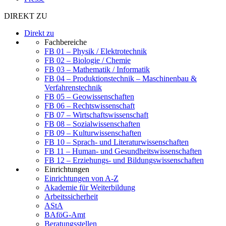
DIREKT ZU
Direkt zu
Fachbereiche
FB 01 – Physik / Elektrotechnik
FB 02 – Biologie / Chemie
FB 03 – Mathematik / Informatik
FB 04 – Produktionstechnik – Maschinenbau &
Verfahrenstechnik
FB 05 – Geowissenschaften
FB 06 – Rechtswissenschaft
FB 07 – Wirtschaftswissenschaft
FB 08 – Sozialwissenschaften
FB 09 – Kulturwissenschaften
FB 10 – Sprach- und Literaturwissenschaften
FB 11 – Human- und Gesundheitswissenschaften
FB 12 – Erziehungs- und Bildungswissenschaften
Einrichtungen
Einrichtungen von A-Z
Akademie für Weiterbildung
Arbeitssicherheit
AStA
BAföG-Amt
Beratungsstellen