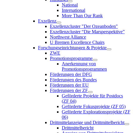
National
International
More Than Our Rank
Exzellenz
Exzellenzcluster "Der Ozeanboden"
Exzellenzcluster “Die Marsperspektive”
Northwest Alliance
U Bremen Excellence Chairs
Forschungseinrichtungen & Projekte
ZWE
Promotionsprogramme
Anerkennung von
Promotionsprogrammen
Förderungen der DFG
Förderungen des Bundes
Förderungen der EU
Förderungen der ZF
Geförderte Projekte für Postdocs
(ZF 04)
Geförderte Fokusprojekte (ZF 05)
Geförderte Explorationsprojekte (ZF
06)
Drittmittelanzeige und Drittmittelbericht
Drittmittelbericht