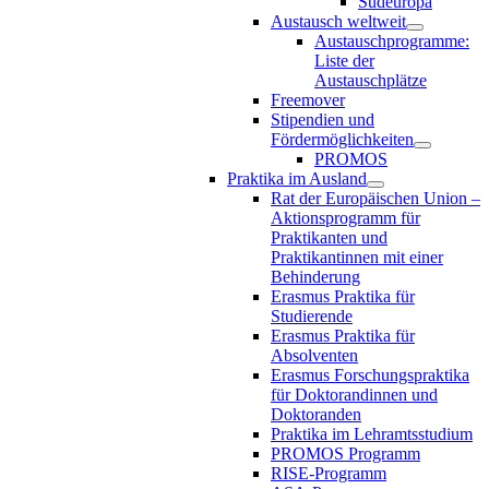
Südeuropa
Austausch weltweit
Austauschprogramme:
Liste der
Austauschplätze
Freemover
Stipendien und
Fördermöglichkeiten
PROMOS
Praktika im Ausland
Rat der Europäischen Union –
Aktionsprogramm für
Praktikanten und
Praktikantinnen mit einer
Behinderung
Erasmus Praktika für
Studierende
Erasmus Praktika für
Absolventen
Erasmus Forschungspraktika
für Doktorandinnen und
Doktoranden
Praktika im Lehramtsstudium
PROMOS Programm
RISE-Programm