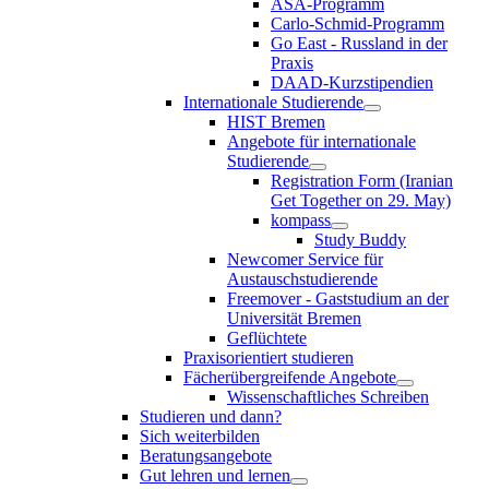
ASA-Programm
Carlo-Schmid-Programm
Go East - Russland in der
Praxis
DAAD-Kurzstipendien
Internationale Studierende
HIST Bremen
Angebote für internationale
Studierende
Registration Form (Iranian
Get Together on 29. May)
kompass
Study Buddy
Newcomer Service für
Austauschstudierende
Freemover - Gaststudium an der
Universität Bremen
Geflüchtete
Praxisorientiert studieren
Fächerübergreifende Angebote
Wissenschaftliches Schreiben
Studieren und dann?
Sich weiterbilden
Beratungsangebote
Gut lehren und lernen