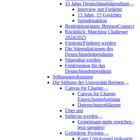
15 Jahre Deutschlandstipendium
Interview mit Förderin
15 Jahre, 15 Gesichter
Spendenaktion
Begleitprogramm: BremenConnect
Rückblick: Matching Challenge
2024/2025
Förderin/Förderer werden
Die Stipendiat:innen des
Deutschlandstipendiums
Stipendiat werden
Förderantrag für das
Deutschlandstipendium
Stiftungsprofessuren
Die Stiftung der Universität Bremen
Canvas for Change
Canvas for Change
Einreichungsformular
Datenschutzerklärung
Über uns
Stifter:in werden
Gemeinsam mehr erreichen -
jetzt spenden!
Geförderte Projekte
Kann Glücksspiel risikoarm