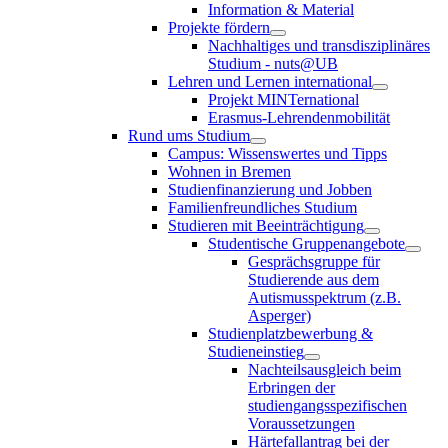
Information & Material
Projekte fördern
Nachhaltiges und transdisziplinäres
Studium - nuts@UB
Lehren und Lernen international
Projekt MINTernational
Erasmus-Lehrendenmobilität
Rund ums Studium
Campus: Wissenswertes und Tipps
Wohnen in Bremen
Studienfinanzierung und Jobben
Familienfreundliches Studium
Studieren mit Beeinträchtigung
Studentische Gruppenangebote
Gesprächsgruppe für
Studierende aus dem
Autismusspektrum (z.B.
Asperger)
Studienplatzbewerbung &
Studieneinstieg
Nachteilsausgleich beim
Erbringen der
studiengangsspezifischen
Voraussetzungen
Härtefallantrag bei der