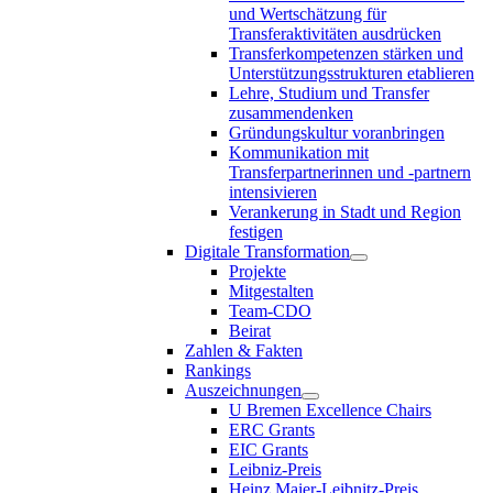
und Wertschätzung für
Transferaktivitäten ausdrücken
Transferkompetenzen stärken und
Unterstützungsstrukturen etablieren
Lehre, Studium und Transfer
zusammendenken
Gründungskultur voranbringen
Kommunikation mit
Transferpartnerinnen und -partnern
intensivieren
Verankerung in Stadt und Region
festigen
Digitale Transformation
Projekte
Mitgestalten
Team-CDO
Beirat
Zahlen & Fakten
Rankings
Auszeichnungen
U Bremen Excellence Chairs
ERC Grants
EIC Grants
Leibniz-Preis
Heinz Maier-Leibnitz-Preis