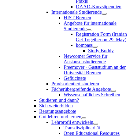
Praxis
DAAD-Kurzstipendien
Internationale Studierende
HIST Bremen
Angebote für internationale
Studierende
Registration Form (Iranian
Get Together on 29. May)
kompass
Study Buddy
Newcomer Service für
Austauschstudierende
Freemover - Gaststudium an der
Universität Bremen
Geflüchtete
Praxisorientiert studieren
Fächerübergreifende Angebote
Wissenschaftliches Schreiben
Studieren und dann?
Sich weiterbilden
Beratungsangebote
Gut lehren und lernen
Lehrprofil entwickeln
Transdisziplinarität
Open Educational Resources