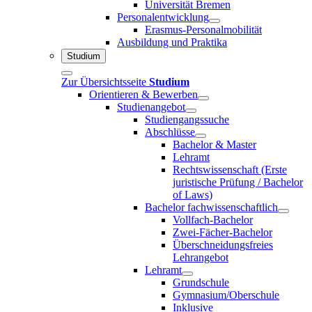
Universität Bremen
Personalentwicklung
Erasmus-Personalmobilität
Ausbildung und Praktika
Studium
Zur Übersichtsseite
Studium
Orientieren & Bewerben
Studienangebot
Studiengangssuche
Abschlüsse
Bachelor & Master
Lehramt
Rechtswissenschaft (Erste
juristische Prüfung / Bachelor
of Laws)
Bachelor fachwissenschaftlich
Vollfach-Bachelor
Zwei-Fächer-Bachelor
Überschneidungsfreies
Lehrangebot
Lehramt
Grundschule
Gymnasium/Oberschule
Inklusive