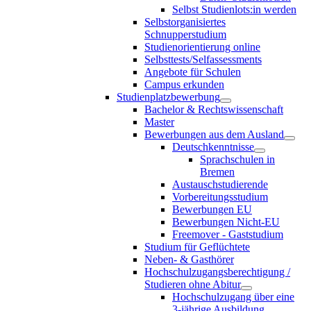
Selbst Studienlots:in werden
Selbstorganisiertes
Schnupperstudium
Studienorientierung online
Selbsttests/Selfassessments
Angebote für Schulen
Campus erkunden
Studienplatzbewerbung
Bachelor & Rechtswissenschaft
Master
Bewerbungen aus dem Ausland
Deutschkenntnisse
Sprachschulen in
Bremen
Austauschstudierende
Vorbereitungsstudium
Bewerbungen EU
Bewerbungen Nicht-EU
Freemover - Gaststudium
Studium für Geflüchtete
Neben- & Gasthörer
Hochschulzugangsberechtigung /
Studieren ohne Abitur
Hochschulzugang über eine
3-jährige Ausbildung