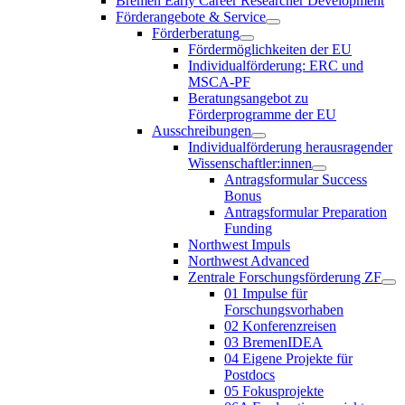
Bremen Early Career Researcher Development
Förderangebote & Service
Förderberatung
Fördermöglichkeiten der EU
Individualförderung: ERC und
MSCA-PF
Beratungsangebot zu
Förderprogramme der EU
Ausschreibungen
Individualförderung herausragender
Wissenschaftler:innen
Antragsformular Success
Bonus
Antragsformular Preparation
Funding
Northwest Impuls
Northwest Advanced
Zentrale Forschungsförderung ZF
01 Impulse für
Forschungsvorhaben
02 Konferenzreisen
03 BremenIDEA
04 Eigene Projekte für
Postdocs
05 Fokusprojekte