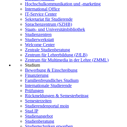
Hochschulkommunikation und -marketing
International Office
IT-Service Center
Sekretariat für Studierende
Sprachenzentrum (SZHB)
Staats- und Universitätsbibliothek
Studienzentren
Studierwerkstatt
Welcome Center
Zentrale Studienberatung
Zentrum für Lehrerbildung (ZfLB)
Zentrum für Multimedia in der Lehre (ZMML)
Studium
Bewerbung & Einschreibung
Finanzierung
Familienfreundliches Studium
Internationale Studierende
Prüfungen
Rückmeldungen & Semesterbeitrag
Semesterzeiten
Studierendenportal moin
Stud.IP
Studienangebot
Studienberatung
Studiertechniken erwerben