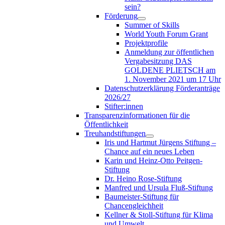
sein?
Förderung
Summer of Skills
World Youth Forum Grant
Projektprofile
Anmeldung zur öffentlichen
Vergabesitzung DAS
GOLDENE PLIETSCH am
1. November 2021 um 17 Uhr
Datenschutzerklärung Förderanträge
2026/27
Stifter:innen
Transparenzinformationen für die
Öffentlichkeit
Treuhandstiftungen
Iris und Hartmut Jürgens Stiftung –
Chance auf ein neues Leben
Karin und Heinz-Otto Peitgen-
Stiftung
Dr. Heino Rose-Stiftung
Manfred und Ursula Fluß-Stiftung
Baumeister-Stiftung für
Chancengleichheit
Kellner & Stoll-Stiftung für Klima
und Umwelt