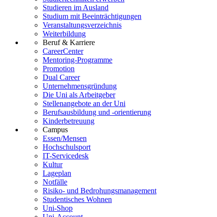
Studieren im Ausland
Studium mit Beeinträchtigungen
Veranstaltungsverzeichnis
Weiterbildung
Beruf & Karriere
CareerCenter
Mentoring-Programme
Promotion
Dual Career
Unternehmensgründung
Die Uni als Arbeitgeber
Stellenangebote an der Uni
Berufsausbildung und -orientierung
Kinderbetreuung
Campus
Essen/Mensen
Hochschulsport
IT-Servicedesk
Kultur
Lageplan
Notfälle
Risiko- und Bedrohungsmanagement
Studentisches Wohnen
Uni-Shop
Uni-Account