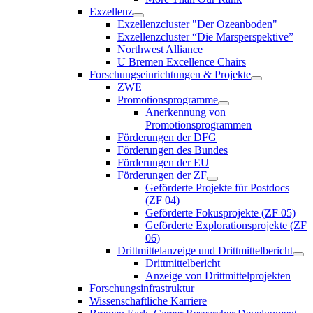
Exzellenz
Exzellenzcluster "Der Ozeanboden"
Exzellenzcluster “Die Marsperspektive”
Northwest Alliance
U Bremen Excellence Chairs
Forschungseinrichtungen & Projekte
ZWE
Promotionsprogramme
Anerkennung von
Promotionsprogrammen
Förderungen der DFG
Förderungen des Bundes
Förderungen der EU
Förderungen der ZF
Geförderte Projekte für Postdocs
(ZF 04)
Geförderte Fokusprojekte (ZF 05)
Geförderte Explorationsprojekte (ZF
06)
Drittmittelanzeige und Drittmittelbericht
Drittmittelbericht
Anzeige von Drittmittelprojekten
Forschungsinfrastruktur
Wissenschaftliche Karriere