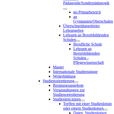
Pädagogik/Sonderpädagogik
im Primarbereich
an
Gymnasien/Oberschulen
Überschneidungsfreies
Lehrangebot
Lehramt an Berufsbildenden
Schulen
Berufliche Schule
Lehramt an
Berufsbildenden
Schulen -
Pflegewissenschaft
Master
Internationale Studiengänge
Weiterbildung
Studienorientierung
Beratungsangebote
Veranstaltungen zur
Studienorientierung
Studienlots:innen
Treffen mit einer Studienlotsin
oder einem Studienlotsen
Daten_Studienlotsen