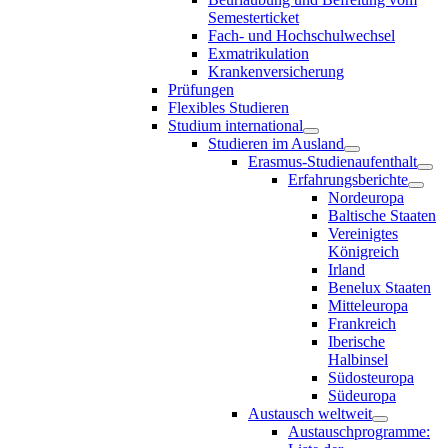
Semesterticket
Fach- und Hochschulwechsel
Exmatrikulation
Krankenversicherung
Prüfungen
Flexibles Studieren
Studium international
Studieren im Ausland
Erasmus-Studienaufenthalt
Erfahrungsberichte
Nordeuropa
Baltische Staaten
Vereinigtes
Königreich
Irland
Benelux Staaten
Mitteleuropa
Frankreich
Iberische
Halbinsel
Südosteuropa
Südeuropa
Austausch weltweit
Austauschprogramme: