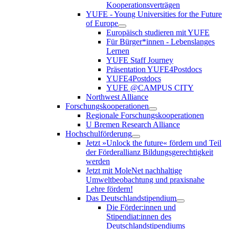
Kooperationsverträgen
YUFE - Young Universities for the Future
of Europe
Europäisch studieren mit YUFE
Für Bürger*innen - Lebenslanges
Lernen
YUFE Staff Journey
Präsentation YUFE4Postdocs
YUFE4Postdocs
YUFE @CAMPUS CITY
Northwest Alliance
Forschungskooperationen
Regionale Forschungskooperationen
U Bremen Research Alliance
Hochschulförderung
Jetzt »Unlock the future« fördern und Teil
der Förderallianz Bildungsgerechtigkeit
werden
Jetzt mit MoleNet nachhaltige
Umweltbeobachtung und praxisnahe
Lehre fördern!
Das Deutschlandstipendium
Die Förder:innen und
Stipendiat:innen des
Deutschlandstipendiums