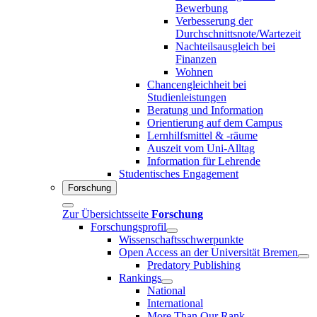
Bewerbung
Verbesserung der
Durchschnittsnote/Wartezeit
Nachteilsausgleich bei
Finanzen
Wohnen
Chancengleichheit bei
Studienleistungen
Beratung und Information
Orientierung auf dem Campus
Lernhilfsmittel & -räume
Auszeit vom Uni-Alltag
Information für Lehrende
Studentisches Engagement
Forschung
Zur Übersichtsseite
Forschung
Forschungsprofil
Wissenschaftsschwerpunkte
Open Access an der Universität Bremen
Predatory Publishing
Rankings
National
International
More Than Our Rank