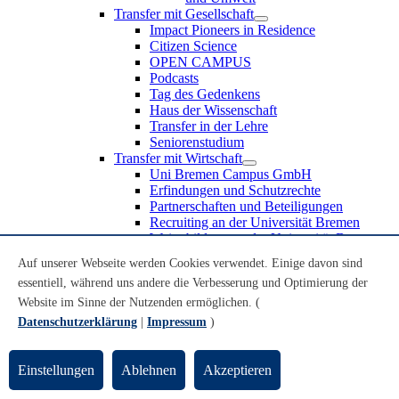
Transfer mit Gesellschaft
Impact Pioneers in Residence
Citizen Science
OPEN CAMPUS
Podcasts
Tag des Gedenkens
Haus der Wissenschaft
Transfer in der Lehre
Seniorenstudium
Transfer mit Wirtschaft
Uni Bremen Campus GmbH
Erfindungen und Schutzrechte
Partnerschaften und Beteiligungen
Recruiting an der Universität Bremen
Weiterbildung an der Universität Bremen
Transfer mit Schule
Auf unserer Webseite werden Cookies verwendet. Einige davon sind
Schülerinnen und Schüler
essentiell, während uns andere die Verbesserung und Optimierung der
MINT-Schnupperstudium
Schulklassen
Website im Sinne der Nutzenden ermöglichen. (
Lehrkräfte
Datenschutzerklärung
|
Impressum
)
Gründungsunterstützung
UniTransfer - Servicestelle für Transferaktivitäten
Einstellungen
Ablehnen
Akzeptieren
Transfermagazin der Universität Bremen
Transferpreis der Universität Bremen