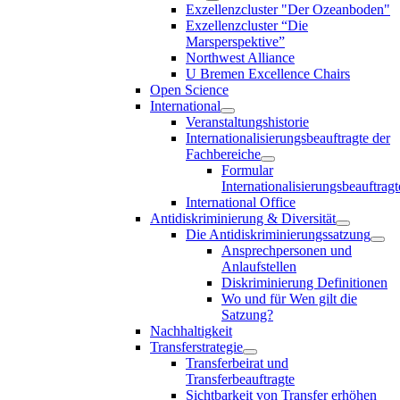
Exzellenzcluster "Der Ozeanboden"
Exzellenzcluster “Die
Marsperspektive”
Northwest Alliance
U Bremen Excellence Chairs
Open Science
International
Veranstaltungshistorie
Internationalisierungsbeauftragte der
Fachbereiche
Formular
Internationalisierungsbeauftragt
International Office
Antidiskriminierung & Diversität
Die Antidiskriminierungssatzung
Ansprechpersonen und
Anlaufstellen
Diskriminierung Definitionen
Wo und für Wen gilt die
Satzung?
Nachhaltigkeit
Transferstrategie
Transferbeirat und
Transferbeauftragte
Sichtbarkeit von Transfer erhöhen