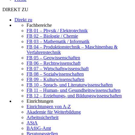
DIREKT ZU
Direkt zu
Fachbereiche
FB 01 – Physik / Elektrotechnik
FB 02 – Biologie / Chemie
FB 03 – Mathematik / Informatik
FB 04 – Produktionstechnik – Maschinenbau &
Verfahrenstechnik
FB 05 – Geowissenschaften
FB 06 – Rechtswissenschaft
FB 07 – Wirtschaftswissenschaft
FB 08 – Sozialwissenschaften
FB 09 – Kulturwissenschaften
FB 10 – Sprach- und Literaturwissenschaften
FB 11 – Human- und Gesundheitswissenschaften
FB 12 – Erziehungs- und Bildungswissenschaften
Einrichtungen
Einrichtungen von A-Z
Akademie für Weiterbildung
Arbeitssicherheit
AStA
BAföG-Amt
Beratungsstellen