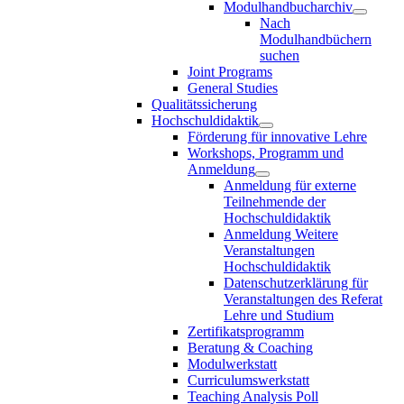
Modulhandbucharchiv
Nach
Modulhandbüchern
suchen
Joint Programs
General Studies
Qualitätssicherung
Hochschuldidaktik
Förderung für innovative Lehre
Workshops, Programm und
Anmeldung
Anmeldung für externe
Teilnehmende der
Hochschuldidaktik
Anmeldung Weitere
Veranstaltungen
Hochschuldidaktik
Datenschutzerklärung für
Veranstaltungen des Referat
Lehre und Studium
Zertifikatsprogramm
Beratung & Coaching
Modulwerkstatt
Curriculumswerkstatt
Teaching Analysis Poll