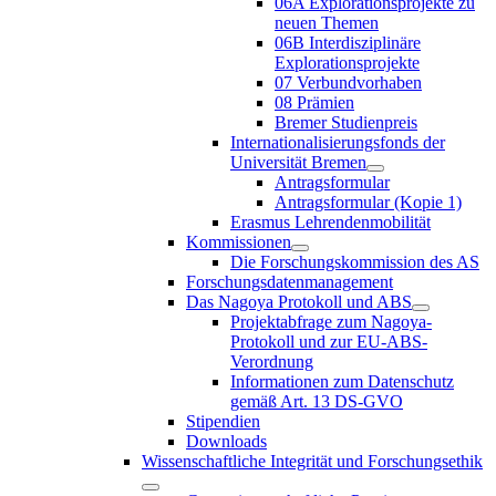
06A Explorationsprojekte zu
neuen Themen
06B Interdisziplinäre
Explorationsprojekte
07 Verbundvorhaben
08 Prämien
Bremer Studienpreis
Internationalisierungsfonds der
Universität Bremen
Antragsformular
Antragsformular (Kopie 1)
Erasmus Lehrendenmobilität
Kommissionen
Die Forschungskommission des AS
Forschungsdatenmanagement
Das Nagoya Protokoll und ABS
Projektabfrage zum Nagoya-
Protokoll und zur EU-ABS-
Verordnung
Informationen zum Datenschutz
gemäß Art. 13 DS-GVO
Stipendien
Downloads
Wissenschaftliche Integrität und Forschungsethik