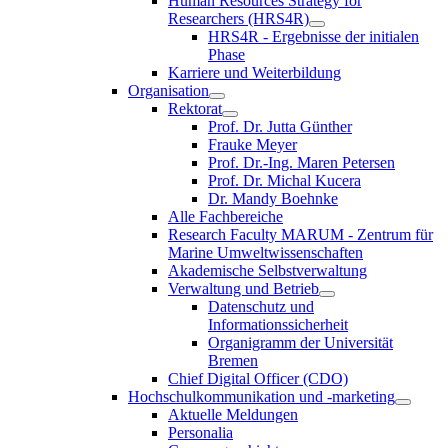
Human Resources Strategy for
Researchers (HRS4R)
HRS4R - Ergebnisse der initialen
Phase
Karriere und Weiterbildung
Organisation
Rektorat
Prof. Dr. Jutta Günther
Frauke Meyer
Prof. Dr.-Ing. Maren Petersen
Prof. Dr. Michal Kucera
Dr. Mandy Boehnke
Alle Fachbereiche
Research Faculty MARUM - Zentrum für
Marine Umweltwissenschaften
Akademische Selbstverwaltung
Verwaltung und Betrieb
Datenschutz und
Informationssicherheit
Organigramm der Universität
Bremen
Chief Digital Officer (CDO)
Hochschulkommunikation und -marketing
Aktuelle Meldungen
Personalia