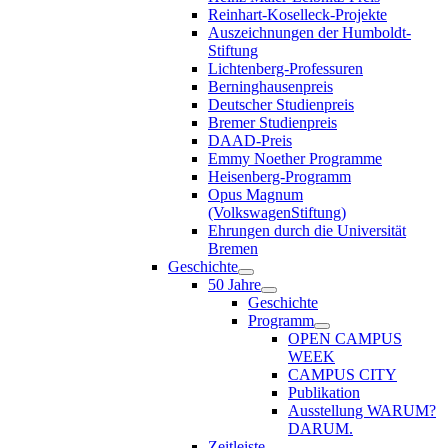
Reinhart-Koselleck-Projekte
Auszeichnungen der Humboldt-
Stiftung
Lichtenberg-Professuren
Berninghausenpreis
Deutscher Studienpreis
Bremer Studienpreis
DAAD-Preis
Emmy Noether Programme
Heisenberg-Programm
Opus Magnum
(VolkswagenStiftung)
Ehrungen durch die Universität
Bremen
Geschichte
50 Jahre
Geschichte
Programm
OPEN CAMPUS
WEEK
CAMPUS CITY
Publikation
Ausstellung WARUM?
DARUM.
Zeitleiste