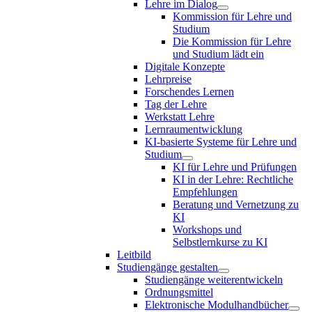
Lehre im Dialog
Kommission für Lehre und
Studium
Die Kommission für Lehre
und Studium lädt ein
Digitale Konzepte
Lehrpreise
Forschendes Lernen
Tag der Lehre
Werkstatt Lehre
Lernraumentwicklung
KI-basierte Systeme für Lehre und
Studium
KI für Lehre und Prüfungen
KI in der Lehre: Rechtliche
Empfehlungen
Beratung und Vernetzung zu
KI
Workshops und
Selbstlernkurse zu KI
Leitbild
Studiengänge gestalten
Studiengänge weiterentwickeln
Ordnungsmittel
Elektronische Modulhandbücher