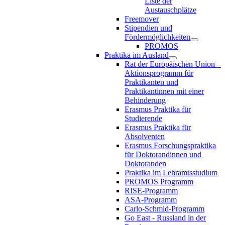
Liste der
Austauschplätze
Freemover
Stipendien und
Fördermöglichkeiten
PROMOS
Praktika im Ausland
Rat der Europäischen Union –
Aktionsprogramm für
Praktikanten und
Praktikantinnen mit einer
Behinderung
Erasmus Praktika für
Studierende
Erasmus Praktika für
Absolventen
Erasmus Forschungspraktika
für Doktorandinnen und
Doktoranden
Praktika im Lehramtsstudium
PROMOS Programm
RISE-Programm
ASA-Programm
Carlo-Schmid-Programm
Go East - Russland in der