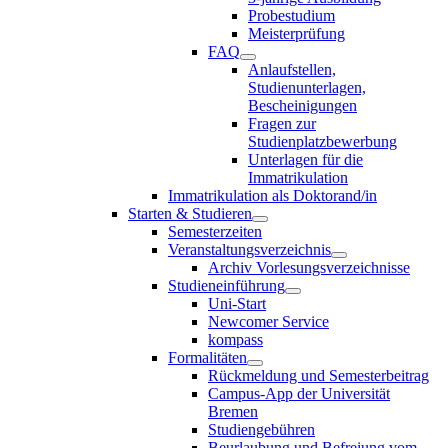
Probestudium
Meisterprüfung
FAQ
Anlaufstellen,
Studienunterlagen,
Bescheinigungen
Fragen zur
Studienplatzbewerbung
Unterlagen für die
Immatrikulation
Immatrikulation als Doktorand/in
Starten & Studieren
Semesterzeiten
Veranstaltungsverzeichnis
Archiv Vorlesungsverzeichnisse
Studieneinführung
Uni-Start
Newcomer Service
kompass
Formalitäten
Rückmeldung und Semesterbeitrag
Campus-App der Universität
Bremen
Studiengebühren
Beurlaubung und Befreiung vom