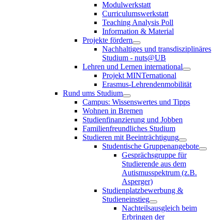
Modulwerkstatt
Curriculumswerkstatt
Teaching Analysis Poll
Information & Material
Projekte fördern
Nachhaltiges und transdisziplinäres
Studium - nuts@UB
Lehren und Lernen international
Projekt MINTernational
Erasmus-Lehrendenmobilität
Rund ums Studium
Campus: Wissenswertes und Tipps
Wohnen in Bremen
Studienfinanzierung und Jobben
Familienfreundliches Studium
Studieren mit Beeinträchtigung
Studentische Gruppenangebote
Gesprächsgruppe für
Studierende aus dem
Autismusspektrum (z.B.
Asperger)
Studienplatzbewerbung &
Studieneinstieg
Nachteilsausgleich beim
Erbringen der