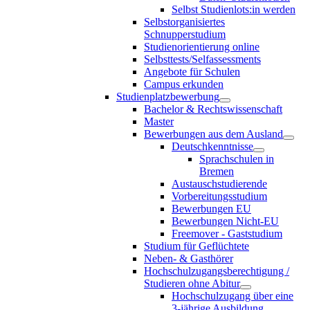
Selbst Studienlots:in werden
Selbstorganisiertes
Schnupperstudium
Studienorientierung online
Selbsttests/Selfassessments
Angebote für Schulen
Campus erkunden
Studienplatzbewerbung
Bachelor & Rechtswissenschaft
Master
Bewerbungen aus dem Ausland
Deutschkenntnisse
Sprachschulen in
Bremen
Austauschstudierende
Vorbereitungsstudium
Bewerbungen EU
Bewerbungen Nicht-EU
Freemover - Gaststudium
Studium für Geflüchtete
Neben- & Gasthörer
Hochschulzugangsberechtigung /
Studieren ohne Abitur
Hochschulzugang über eine
3-jährige Ausbildung