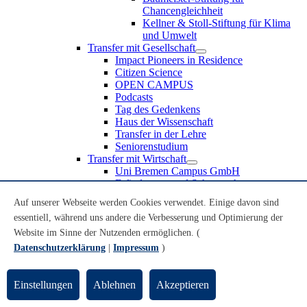
Chancengleichheit
Kellner & Stoll-Stiftung für Klima
und Umwelt
Transfer mit Gesellschaft
Impact Pioneers in Residence
Citizen Science
OPEN CAMPUS
Podcasts
Tag des Gedenkens
Haus der Wissenschaft
Transfer in der Lehre
Seniorenstudium
Transfer mit Wirtschaft
Uni Bremen Campus GmbH
Erfindungen und Schutzrechte
Partnerschaften und Beteiligungen
Auf unserer Webseite werden Cookies verwendet. Einige davon sind
Recruiting an der Universität Bremen
essentiell, während uns andere die Verbesserung und Optimierung der
Weiterbildung an der Universität Bremen
Transfer mit Schule
Website im Sinne der Nutzenden ermöglichen. (
Schülerinnen und Schüler
Datenschutzerklärung
|
Impressum
)
MINT-Schnupperstudium
Schulklassen
Lehrkräfte
Einstellungen
Ablehnen
Akzeptieren
Gründungsunterstützung
UniTransfer - Servicestelle für Transferaktivitäten