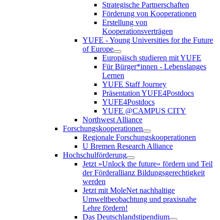
Strategische Partnerschaften
Förderung von Kooperationen
Erstellung von
Kooperationsverträgen
YUFE - Young Universities for the Future
of Europe
Europäisch studieren mit YUFE
Für Bürger*innen - Lebenslanges
Lernen
YUFE Staff Journey
Präsentation YUFE4Postdocs
YUFE4Postdocs
YUFE @CAMPUS CITY
Northwest Alliance
Forschungskooperationen
Regionale Forschungskooperationen
U Bremen Research Alliance
Hochschulförderung
Jetzt »Unlock the future« fördern und Teil
der Förderallianz Bildungsgerechtigkeit
werden
Jetzt mit MoleNet nachhaltige
Umweltbeobachtung und praxisnahe
Lehre fördern!
Das Deutschlandstipendium