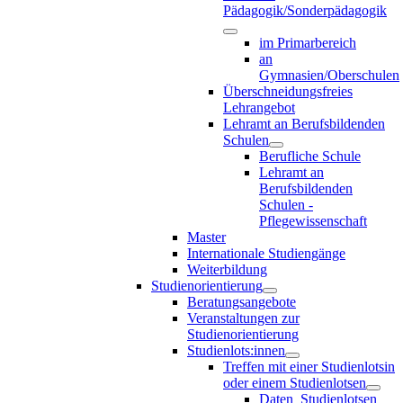
Pädagogik/Sonderpädagogik
im Primarbereich
an
Gymnasien/Oberschulen
Überschneidungsfreies
Lehrangebot
Lehramt an Berufsbildenden
Schulen
Berufliche Schule
Lehramt an
Berufsbildenden
Schulen -
Pflegewissenschaft
Master
Internationale Studiengänge
Weiterbildung
Studienorientierung
Beratungsangebote
Veranstaltungen zur
Studienorientierung
Studienlots:innen
Treffen mit einer Studienlotsin
oder einem Studienlotsen
Daten_Studienlotsen