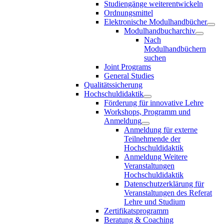
Studiengänge weiterentwickeln
Ordnungsmittel
Elektronische Modulhandbücher
Modulhandbucharchiv
Nach
Modulhandbüchern
suchen
Joint Programs
General Studies
Qualitätssicherung
Hochschuldidaktik
Förderung für innovative Lehre
Workshops, Programm und
Anmeldung
Anmeldung für externe
Teilnehmende der
Hochschuldidaktik
Anmeldung Weitere
Veranstaltungen
Hochschuldidaktik
Datenschutzerklärung für
Veranstaltungen des Referat
Lehre und Studium
Zertifikatsprogramm
Beratung & Coaching