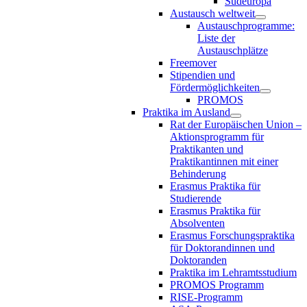
Südeuropa
Austausch weltweit
Austauschprogramme:
Liste der
Austauschplätze
Freemover
Stipendien und
Fördermöglichkeiten
PROMOS
Praktika im Ausland
Rat der Europäischen Union –
Aktionsprogramm für
Praktikanten und
Praktikantinnen mit einer
Behinderung
Erasmus Praktika für
Studierende
Erasmus Praktika für
Absolventen
Erasmus Forschungspraktika
für Doktorandinnen und
Doktoranden
Praktika im Lehramtsstudium
PROMOS Programm
RISE-Programm