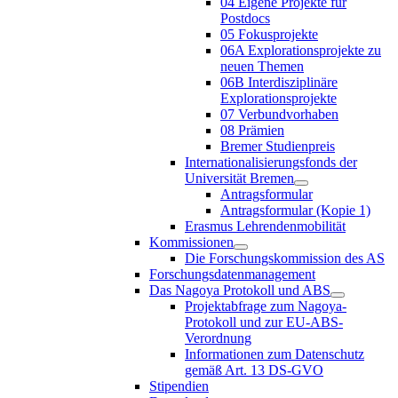
04 Eigene Projekte für
Postdocs
05 Fokusprojekte
06A Explorationsprojekte zu
neuen Themen
06B Interdisziplinäre
Explorationsprojekte
07 Verbundvorhaben
08 Prämien
Bremer Studienpreis
Internationalisierungsfonds der
Universität Bremen
Antragsformular
Antragsformular (Kopie 1)
Erasmus Lehrendenmobilität
Kommissionen
Die Forschungskommission des AS
Forschungsdatenmanagement
Das Nagoya Protokoll und ABS
Projektabfrage zum Nagoya-
Protokoll und zur EU-ABS-
Verordnung
Informationen zum Datenschutz
gemäß Art. 13 DS-GVO
Stipendien