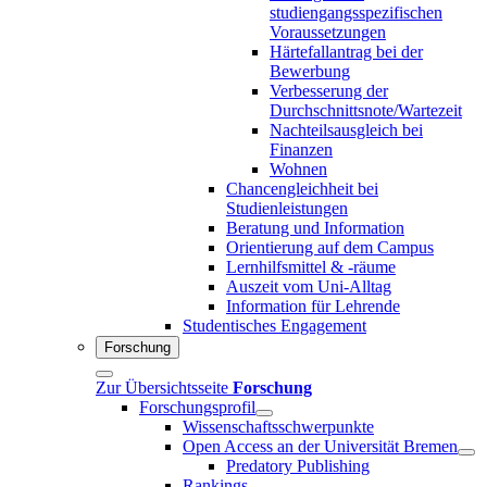
studiengangsspezifischen
Voraussetzungen
Härtefallantrag bei der
Bewerbung
Verbesserung der
Durchschnittsnote/Wartezeit
Nachteilsausgleich bei
Finanzen
Wohnen
Chancengleichheit bei
Studienleistungen
Beratung und Information
Orientierung auf dem Campus
Lernhilfsmittel & -räume
Auszeit vom Uni-Alltag
Information für Lehrende
Studentisches Engagement
Forschung
Zur Übersichtsseite
Forschung
Forschungsprofil
Wissenschaftsschwerpunkte
Open Access an der Universität Bremen
Predatory Publishing
Rankings