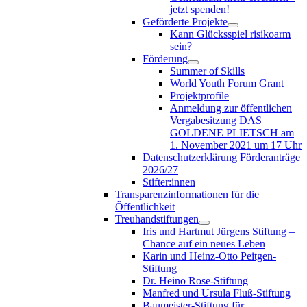
jetzt spenden!
Geförderte Projekte
Kann Glücksspiel risikoarm
sein?
Förderung
Summer of Skills
World Youth Forum Grant
Projektprofile
Anmeldung zur öffentlichen
Vergabesitzung DAS
GOLDENE PLIETSCH am
1. November 2021 um 17 Uhr
Datenschutzerklärung Förderanträge
2026/27
Stifter:innen
Transparenzinformationen für die
Öffentlichkeit
Treuhandstiftungen
Iris und Hartmut Jürgens Stiftung –
Chance auf ein neues Leben
Karin und Heinz-Otto Peitgen-
Stiftung
Dr. Heino Rose-Stiftung
Manfred und Ursula Fluß-Stiftung
Baumeister-Stiftung für