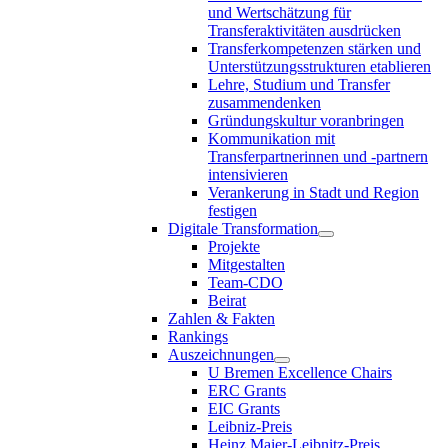
und Wertschätzung für
Transferaktivitäten ausdrücken
Transferkompetenzen stärken und
Unterstützungsstrukturen etablieren
Lehre, Studium und Transfer
zusammendenken
Gründungskultur voranbringen
Kommunikation mit
Transferpartnerinnen und -partnern
intensivieren
Verankerung in Stadt und Region
festigen
Digitale Transformation
Projekte
Mitgestalten
Team-CDO
Beirat
Zahlen & Fakten
Rankings
Auszeichnungen
U Bremen Excellence Chairs
ERC Grants
EIC Grants
Leibniz-Preis
Heinz Maier-Leibnitz-Preis