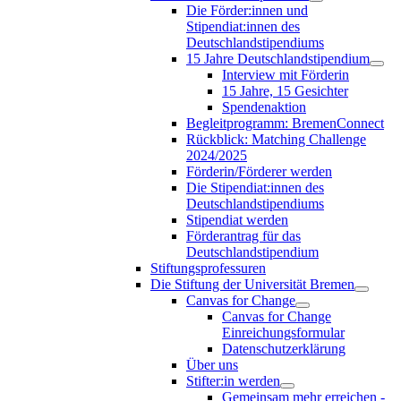
Die Förder:innen und
Stipendiat:innen des
Deutschlandstipendiums
15 Jahre Deutschlandstipendium
Interview mit Förderin
15 Jahre, 15 Gesichter
Spendenaktion
Begleitprogramm: BremenConnect
Rückblick: Matching Challenge
2024/2025
Förderin/Förderer werden
Die Stipendiat:innen des
Deutschlandstipendiums
Stipendiat werden
Förderantrag für das
Deutschlandstipendium
Stiftungsprofessuren
Die Stiftung der Universität Bremen
Canvas for Change
Canvas for Change
Einreichungsformular
Datenschutzerklärung
Über uns
Stifter:in werden
Gemeinsam mehr erreichen -