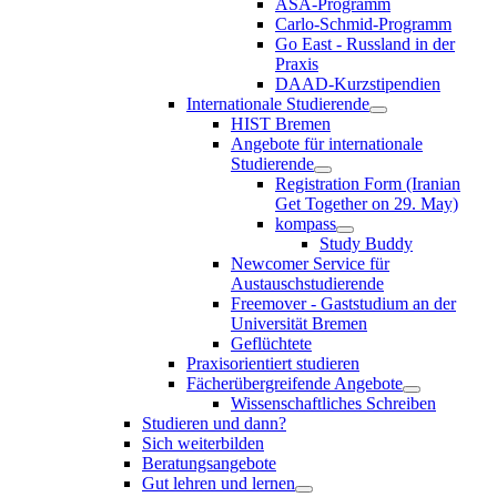
ASA-Programm
Carlo-Schmid-Programm
Go East - Russland in der
Praxis
DAAD-Kurzstipendien
Internationale Studierende
HIST Bremen
Angebote für internationale
Studierende
Registration Form (Iranian
Get Together on 29. May)
kompass
Study Buddy
Newcomer Service für
Austauschstudierende
Freemover - Gaststudium an der
Universität Bremen
Geflüchtete
Praxisorientiert studieren
Fächerübergreifende Angebote
Wissenschaftliches Schreiben
Studieren und dann?
Sich weiterbilden
Beratungsangebote
Gut lehren und lernen