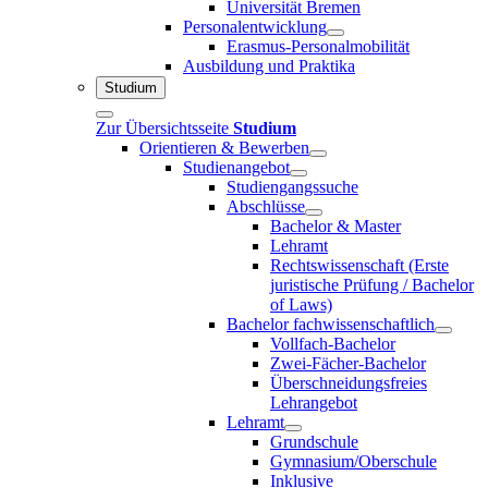
Universität Bremen
Personalentwicklung
Erasmus-Personalmobilität
Ausbildung und Praktika
Studium
Zur Übersichtsseite
Studium
Orientieren & Bewerben
Studienangebot
Studiengangssuche
Abschlüsse
Bachelor & Master
Lehramt
Rechtswissenschaft (Erste
juristische Prüfung / Bachelor
of Laws)
Bachelor fachwissenschaftlich
Vollfach-Bachelor
Zwei-Fächer-Bachelor
Überschneidungsfreies
Lehrangebot
Lehramt
Grundschule
Gymnasium/Oberschule
Inklusive