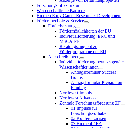
Anzeige von Drittmittelprojekten
Forschungsinfrastruktur
Wissenschaftliche Karriere
Bremen Early Career Researcher Development
Förderangebote & Service
Förderberatung
Fördermöglichkeiten der EU
Individualförderung: ERC und
MSCA-PF
Beratungsangebot zu
Förderprogramme der EU
Ausschreibungen
Individualförderung herausragender
Wissenschaftler:innen
Antragsformular Success
Bonus
Antragsformular Preparation
Funding
Northwest Impuls
Northwest Advanced
Zentrale Forschungsförderung ZF
01 Impulse für
Forschungsvorhaben
02 Konferenzreisen
03 BremenIDEA