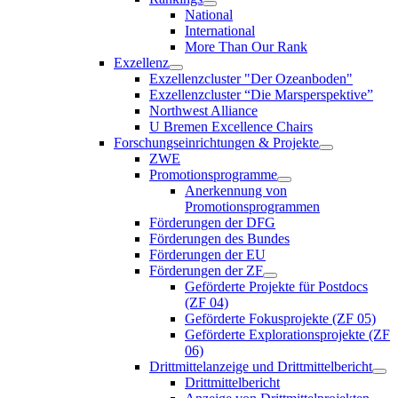
National
International
More Than Our Rank
Exzellenz
Exzellenzcluster "Der Ozeanboden"
Exzellenzcluster “Die Marsperspektive”
Northwest Alliance
U Bremen Excellence Chairs
Forschungseinrichtungen & Projekte
ZWE
Promotionsprogramme
Anerkennung von
Promotionsprogrammen
Förderungen der DFG
Förderungen des Bundes
Förderungen der EU
Förderungen der ZF
Geförderte Projekte für Postdocs
(ZF 04)
Geförderte Fokusprojekte (ZF 05)
Geförderte Explorationsprojekte (ZF
06)
Drittmittelanzeige und Drittmittelbericht
Drittmittelbericht