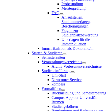
Probestudium
Meisterprüfung
FAQ
Anlaufstellen,
Studienunterlagen,
Bescheinigungen
Fragen zur
Studienplatzbewerbung
Unterlagen für die
Immatrikulation
Immatrikulation als Doktorand/in
Starten & Studieren
Semesterzeiten
Veranstaltungsverzeichnis
Archiv Vorlesungsverzeichnisse
Studieneinführung
Uni-Start
Newcomer Service
kompass
Formalitäten
Rückmeldung und Semesterbeitrag
Campus-App der Universität
Bremen
Studiengebühren
Beurlaubung und Befreiung vom