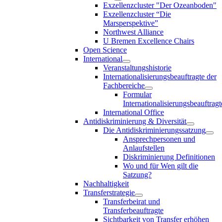
Exzellenzcluster "Der Ozeanboden"
Exzellenzcluster “Die
Marsperspektive”
Northwest Alliance
U Bremen Excellence Chairs
Open Science
International
Veranstaltungshistorie
Internationalisierungsbeauftragte der
Fachbereiche
Formular
Internationalisierungsbeauftragt
International Office
Antidiskriminierung & Diversität
Die Antidiskriminierungssatzung
Ansprechpersonen und
Anlaufstellen
Diskriminierung Definitionen
Wo und für Wen gilt die
Satzung?
Nachhaltigkeit
Transferstrategie
Transferbeirat und
Transferbeauftragte
Sichtbarkeit von Transfer erhöhen