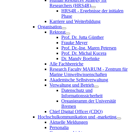
Human Resources Strategy for
Researchers (HRS4R)
HRS4R - Ergebnisse der initialen
Phase
Karriere und Weiterbildung
Organisation
Rektorat
Prof. Dr. Jutta Günther
Frauke Meyer
Prof. Dr.-Ing. Maren Petersen
Prof. Dr. Michal Kucera
Dr. Mandy Boehnke
Alle Fachbereiche
Research Faculty MARUM - Zentrum für
Marine Umweltwissenschaften
Akademische Selbstverwaltung
Verwaltung und Betrieb
Datenschutz und
Informationssicherheit
Organigramm der Universität
Bremen
Chief Digital Officer (CDO)
Hochschulkommunikation und -marketing
Aktuelle Meldungen
Personalia