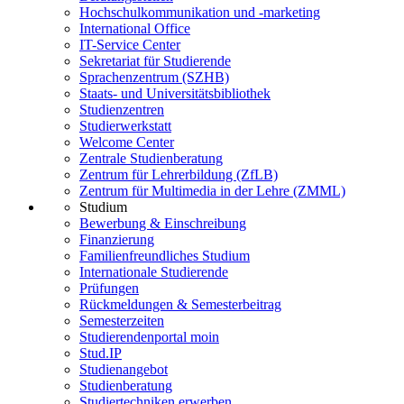
Hochschulkommunikation und -marketing
International Office
IT-Service Center
Sekretariat für Studierende
Sprachenzentrum (SZHB)
Staats- und Universitätsbibliothek
Studienzentren
Studierwerkstatt
Welcome Center
Zentrale Studienberatung
Zentrum für Lehrerbildung (ZfLB)
Zentrum für Multimedia in der Lehre (ZMML)
Studium
Bewerbung & Einschreibung
Finanzierung
Familienfreundliches Studium
Internationale Studierende
Prüfungen
Rückmeldungen & Semesterbeitrag
Semesterzeiten
Studierendenportal moin
Stud.IP
Studienangebot
Studienberatung
Studiertechniken erwerben