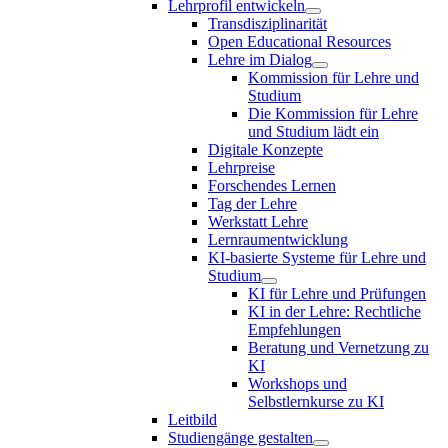
Lehrprofil entwickeln
Transdisziplinarität
Open Educational Resources
Lehre im Dialog
Kommission für Lehre und
Studium
Die Kommission für Lehre
und Studium lädt ein
Digitale Konzepte
Lehrpreise
Forschendes Lernen
Tag der Lehre
Werkstatt Lehre
Lernraumentwicklung
KI-basierte Systeme für Lehre und
Studium
KI für Lehre und Prüfungen
KI in der Lehre: Rechtliche
Empfehlungen
Beratung und Vernetzung zu
KI
Workshops und
Selbstlernkurse zu KI
Leitbild
Studiengänge gestalten