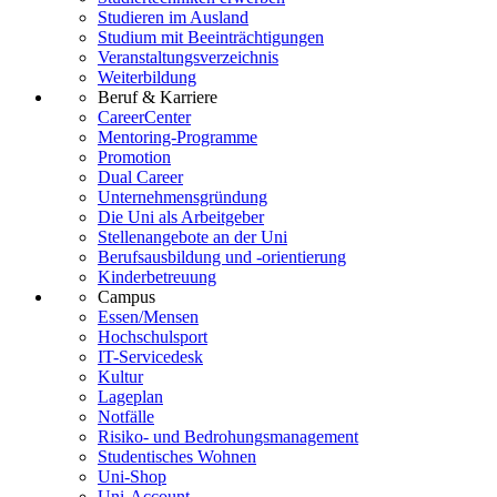
Studieren im Ausland
Studium mit Beeinträchtigungen
Veranstaltungsverzeichnis
Weiterbildung
Beruf & Karriere
CareerCenter
Mentoring-Programme
Promotion
Dual Career
Unternehmensgründung
Die Uni als Arbeitgeber
Stellenangebote an der Uni
Berufsausbildung und -orientierung
Kinderbetreuung
Campus
Essen/Mensen
Hochschulsport
IT-Servicedesk
Kultur
Lageplan
Notfälle
Risiko- und Bedrohungsmanagement
Studentisches Wohnen
Uni-Shop
Uni-Account