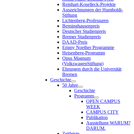
Reinhart-Koselleck-Projekte
Auszeichnungen der Humboldt-
Stiftung
Lichtenberg-Professuren
Berninghausenpreis
Deutscher Studienpreis
Bremer Studienpreis
DAAD-Preis
Emmy Noether Programme
Heisenberg-Programm
Opus Magnum
(VolkswagenStiftung)
Ehrungen durch die Universität
Bremen
Geschichte
50 Jahre
Geschichte
Programm
OPEN CAMPUS
WEEK
CAMPUS CITY
Publikation
Ausstellung WARUM?
DARUM.
Zeitleiste