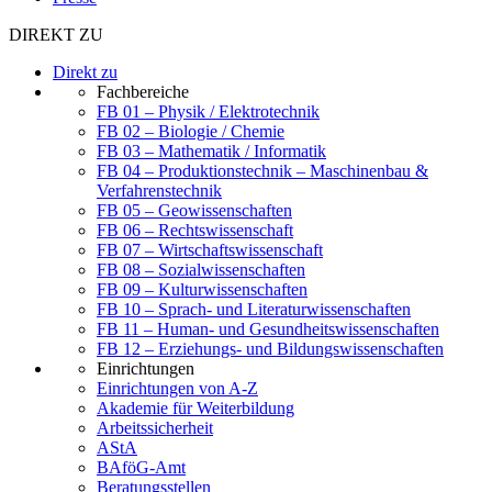
DIREKT ZU
Direkt zu
Fachbereiche
FB 01 – Physik / Elektrotechnik
FB 02 – Biologie / Chemie
FB 03 – Mathematik / Informatik
FB 04 – Produktionstechnik – Maschinenbau &
Verfahrenstechnik
FB 05 – Geowissenschaften
FB 06 – Rechtswissenschaft
FB 07 – Wirtschaftswissenschaft
FB 08 – Sozialwissenschaften
FB 09 – Kulturwissenschaften
FB 10 – Sprach- und Literaturwissenschaften
FB 11 – Human- und Gesundheitswissenschaften
FB 12 – Erziehungs- und Bildungswissenschaften
Einrichtungen
Einrichtungen von A-Z
Akademie für Weiterbildung
Arbeitssicherheit
AStA
BAföG-Amt
Beratungsstellen