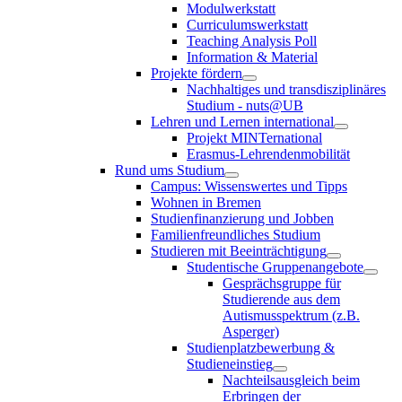
Modulwerkstatt
Curriculumswerkstatt
Teaching Analysis Poll
Information & Material
Projekte fördern
Nachhaltiges und transdisziplinäres
Studium - nuts@UB
Lehren und Lernen international
Projekt MINTernational
Erasmus-Lehrendenmobilität
Rund ums Studium
Campus: Wissenswertes und Tipps
Wohnen in Bremen
Studienfinanzierung und Jobben
Familienfreundliches Studium
Studieren mit Beeinträchtigung
Studentische Gruppenangebote
Gesprächsgruppe für
Studierende aus dem
Autismusspektrum (z.B.
Asperger)
Studienplatzbewerbung &
Studieneinstieg
Nachteilsausgleich beim
Erbringen der