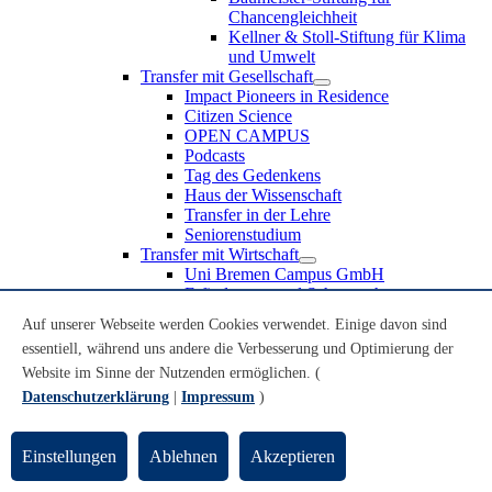
Chancengleichheit
Kellner & Stoll-Stiftung für Klima
und Umwelt
Transfer mit Gesellschaft
Impact Pioneers in Residence
Citizen Science
OPEN CAMPUS
Podcasts
Tag des Gedenkens
Haus der Wissenschaft
Transfer in der Lehre
Seniorenstudium
Transfer mit Wirtschaft
Uni Bremen Campus GmbH
Erfindungen und Schutzrechte
Partnerschaften und Beteiligungen
Auf unserer Webseite werden Cookies verwendet. Einige davon sind
Recruiting an der Universität Bremen
essentiell, während uns andere die Verbesserung und Optimierung der
Weiterbildung an der Universität Bremen
Transfer mit Schule
Website im Sinne der Nutzenden ermöglichen. (
Schülerinnen und Schüler
Datenschutzerklärung
|
Impressum
)
MINT-Schnupperstudium
Schulklassen
Lehrkräfte
Einstellungen
Ablehnen
Akzeptieren
Gründungsunterstützung
UniTransfer - Servicestelle für Transferaktivitäten