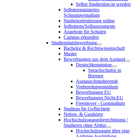
Selbst Studienlots:in werden
Selbstorganisiertes
Schnupperstudium
Studienorientierung online
Selbsttests/Selfassessments
Angebote für Schulen
Campus erkunden
Studienplatzbewerbung
Bachelor & Rechtswissenschaft
Master
Bewerbungen aus dem Ausland
Deutschkenntnisse
Sprachschulen in
Bremen
Austauschstudierende
Vorbereitungsstudium
Bewerbungen EU
Bewerbungen Nicht-EU
Freemover - Gaststudium
Studium für Geflüchtete
Neben- & Gasthörer
Hochschulzugangsberechtigung /
Studieren ohne Abitur
Hochschulzugang über eine
3-jährige Ausbildung