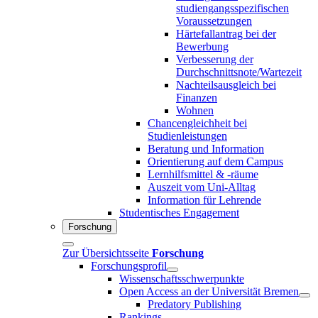
studiengangsspezifischen
Voraussetzungen
Härtefallantrag bei der
Bewerbung
Verbesserung der
Durchschnittsnote/Wartezeit
Nachteilsausgleich bei
Finanzen
Wohnen
Chancengleichheit bei
Studienleistungen
Beratung und Information
Orientierung auf dem Campus
Lernhilfsmittel & -räume
Auszeit vom Uni-Alltag
Information für Lehrende
Studentisches Engagement
Forschung
Zur Übersichtsseite
Forschung
Forschungsprofil
Wissenschaftsschwerpunkte
Open Access an der Universität Bremen
Predatory Publishing
Rankings