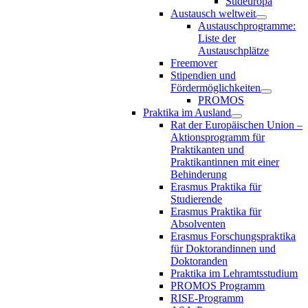
Südeuropa
Austausch weltweit
Austauschprogramme:
Liste der
Austauschplätze
Freemover
Stipendien und
Fördermöglichkeiten
PROMOS
Praktika im Ausland
Rat der Europäischen Union –
Aktionsprogramm für
Praktikanten und
Praktikantinnen mit einer
Behinderung
Erasmus Praktika für
Studierende
Erasmus Praktika für
Absolventen
Erasmus Forschungspraktika
für Doktorandinnen und
Doktoranden
Praktika im Lehramtsstudium
PROMOS Programm
RISE-Programm