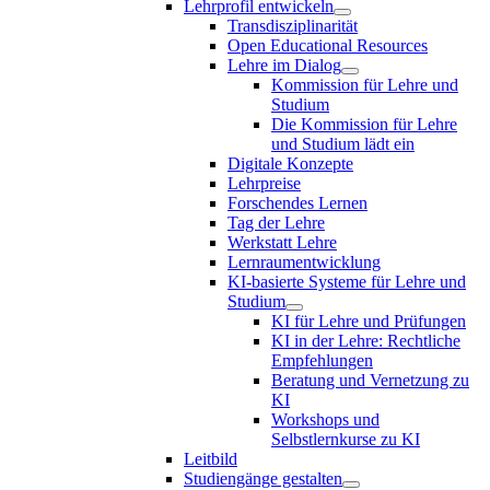
Lehrprofil entwickeln
Transdisziplinarität
Open Educational Resources
Lehre im Dialog
Kommission für Lehre und
Studium
Die Kommission für Lehre
und Studium lädt ein
Digitale Konzepte
Lehrpreise
Forschendes Lernen
Tag der Lehre
Werkstatt Lehre
Lernraumentwicklung
KI-basierte Systeme für Lehre und
Studium
KI für Lehre und Prüfungen
KI in der Lehre: Rechtliche
Empfehlungen
Beratung und Vernetzung zu
KI
Workshops und
Selbstlernkurse zu KI
Leitbild
Studiengänge gestalten