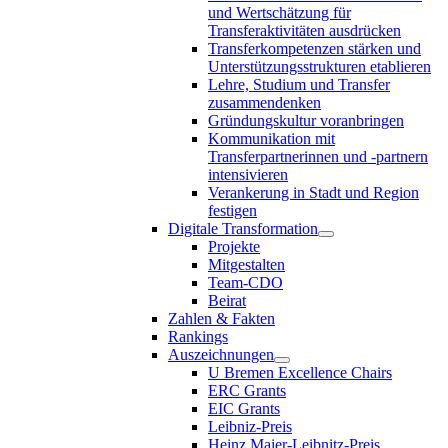
und Wertschätzung für
Transferaktivitäten ausdrücken
Transferkompetenzen stärken und
Unterstützungsstrukturen etablieren
Lehre, Studium und Transfer
zusammendenken
Gründungskultur voranbringen
Kommunikation mit
Transferpartnerinnen und -partnern
intensivieren
Verankerung in Stadt und Region
festigen
Digitale Transformation
Projekte
Mitgestalten
Team-CDO
Beirat
Zahlen & Fakten
Rankings
Auszeichnungen
U Bremen Excellence Chairs
ERC Grants
EIC Grants
Leibniz-Preis
Heinz Maier-Leibnitz-Preis