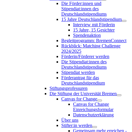
Die Förder:innen und
Stipendiat:innen des
Deutschlandstipendiums
15 Jahre Deutschlandstipendium
Interview mit Förderin
15 Jahre, 15 Gesichter
Spendenaktion
Begleitprogramm: BremenConnect
Rückblick: Matching Challenge
2024/2025
Förderin/Förderer werden
Die Stipendiat:innen des
Deutschlandstipendiums
Stipendiat werden
Förderantrag für das
Deutschlandstipendium
Stiftungsprofessuren
Die Stiftung der Universität Bremen
Canvas for Change
Canvas for Change
Einreichungsformular
Datenschutzerklärung
Über uns
Stifter:in werden
Gemeinsam mehr erreichen -