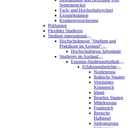
Semesterticket
Fach- und Hochschulwechsel
Exmatrikulation
Krankenversicherung
Prüfungen
Flexibles Studieren
Studium international
Hochschulmesse "Studium und
Praktikum im Ausland"
Hochschulmesse Infostände
Studieren im Ausland
Erasmus-Studienaufenthalt
Erfahrungsberichte
Nordeuropa
Baltische Staaten
Vereinigtes
Königreich
Irland
Benelux Staaten
Mitteleuropa
Frankreich
Iberische
Halbinsel
Südosteuropa