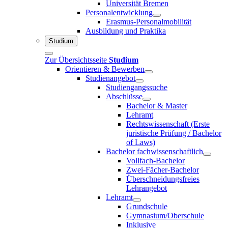
Universität Bremen
Personalentwicklung
Erasmus-Personalmobilität
Ausbildung und Praktika
Studium
Zur Übersichtsseite
Studium
Orientieren & Bewerben
Studienangebot
Studiengangssuche
Abschlüsse
Bachelor & Master
Lehramt
Rechtswissenschaft (Erste
juristische Prüfung / Bachelor
of Laws)
Bachelor fachwissenschaftlich
Vollfach-Bachelor
Zwei-Fächer-Bachelor
Überschneidungsfreies
Lehrangebot
Lehramt
Grundschule
Gymnasium/Oberschule
Inklusive