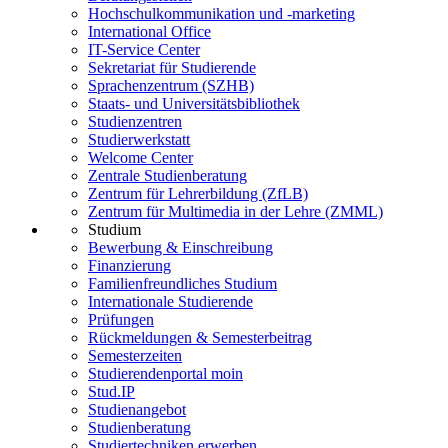
Hochschulkommunikation und -marketing
International Office
IT-Service Center
Sekretariat für Studierende
Sprachenzentrum (SZHB)
Staats- und Universitätsbibliothek
Studienzentren
Studierwerkstatt
Welcome Center
Zentrale Studienberatung
Zentrum für Lehrerbildung (ZfLB)
Zentrum für Multimedia in der Lehre (ZMML)
Studium
Bewerbung & Einschreibung
Finanzierung
Familienfreundliches Studium
Internationale Studierende
Prüfungen
Rückmeldungen & Semesterbeitrag
Semesterzeiten
Studierendenportal moin
Stud.IP
Studienangebot
Studienberatung
Studiertechniken erwerben