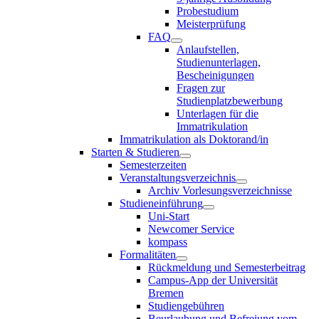
Probestudium
Meisterprüfung
FAQ
Anlaufstellen,
Studienunterlagen,
Bescheinigungen
Fragen zur
Studienplatzbewerbung
Unterlagen für die
Immatrikulation
Immatrikulation als Doktorand/in
Starten & Studieren
Semesterzeiten
Veranstaltungsverzeichnis
Archiv Vorlesungsverzeichnisse
Studieneinführung
Uni-Start
Newcomer Service
kompass
Formalitäten
Rückmeldung und Semesterbeitrag
Campus-App der Universität
Bremen
Studiengebühren
Beurlaubung und Befreiung vom