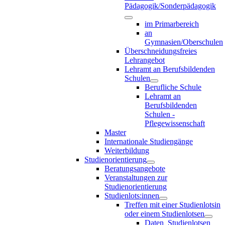
Pädagogik/Sonderpädagogik
im Primarbereich
an
Gymnasien/Oberschulen
Überschneidungsfreies
Lehrangebot
Lehramt an Berufsbildenden
Schulen
Berufliche Schule
Lehramt an
Berufsbildenden
Schulen -
Pflegewissenschaft
Master
Internationale Studiengänge
Weiterbildung
Studienorientierung
Beratungsangebote
Veranstaltungen zur
Studienorientierung
Studienlots:innen
Treffen mit einer Studienlotsin
oder einem Studienlotsen
Daten_Studienlotsen