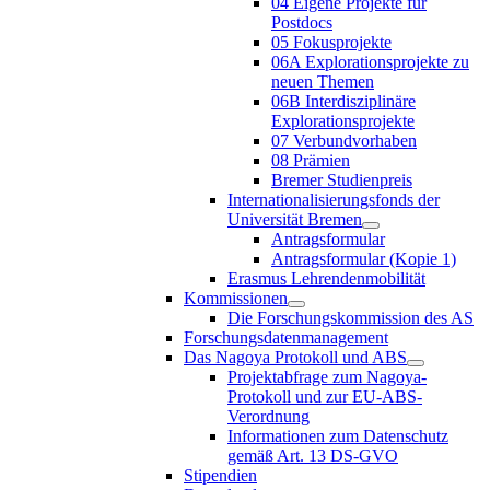
04 Eigene Projekte für
Postdocs
05 Fokusprojekte
06A Explorationsprojekte zu
neuen Themen
06B Interdisziplinäre
Explorationsprojekte
07 Verbundvorhaben
08 Prämien
Bremer Studienpreis
Internationalisierungsfonds der
Universität Bremen
Antragsformular
Antragsformular (Kopie 1)
Erasmus Lehrendenmobilität
Kommissionen
Die Forschungskommission des AS
Forschungsdatenmanagement
Das Nagoya Protokoll und ABS
Projektabfrage zum Nagoya-
Protokoll und zur EU-ABS-
Verordnung
Informationen zum Datenschutz
gemäß Art. 13 DS-GVO
Stipendien