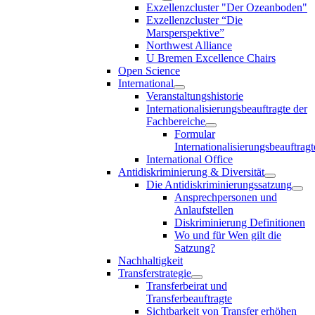
Exzellenzcluster "Der Ozeanboden"
Exzellenzcluster “Die
Marsperspektive”
Northwest Alliance
U Bremen Excellence Chairs
Open Science
International
Veranstaltungshistorie
Internationalisierungsbeauftragte der
Fachbereiche
Formular
Internationalisierungsbeauftragt
International Office
Antidiskriminierung & Diversität
Die Antidiskriminierungssatzung
Ansprechpersonen und
Anlaufstellen
Diskriminierung Definitionen
Wo und für Wen gilt die
Satzung?
Nachhaltigkeit
Transferstrategie
Transferbeirat und
Transferbeauftragte
Sichtbarkeit von Transfer erhöhen