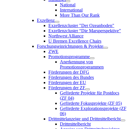
National
International
More Than Our Rank
Exzellenz
Exzellenzcluster "Der Ozeanboden"
Exzellenzcluster “Die Marsperspektive”
Northwest Alliance
U Bremen Excellence Chairs
Forschungseinrichtungen & Projekte
ZWE
Promotionsprogramme
Anerkennung von
Promotionsprogrammen
Förderungen der DFG
Förderungen des Bundes
Förderungen der EU
Förderungen der ZF
Geförderte Projekte für Postdocs
(ZF 04)
Geförderte Fokusprojekte (ZF 05)
Geförderte Explorationsprojekte (ZF
06)
Drittmittelanzeige und Drittmittelbericht
Drittmittelbericht