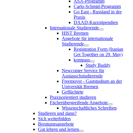
ASA-Programm
Carlo-Schmid-Programm
Go East - Russland in der
Praxis
DAAD-Kurzstipendien
Internationale Studierende
HIST Bremen
Angebote für internationale
Studierende
Registration Form (Iranian
Get Together on 29. May)
kompass
Study Buddy
Newcomer Service für
Austauschstudierende
Freemover - Gaststudium an der
Universität Bremen
Geflüchtete
Praxisorientiert studieren
Fächerübergreifende Angebote
Wissenschaftliches Schreiben
Studieren und dann?
Sich weiterbilden
Beratungsangebote
Gut lehren und lernen