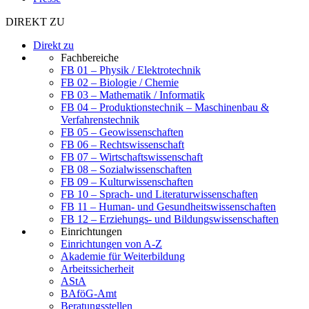
DIREKT ZU
Direkt zu
Fachbereiche
FB 01 – Physik / Elektrotechnik
FB 02 – Biologie / Chemie
FB 03 – Mathematik / Informatik
FB 04 – Produktionstechnik – Maschinenbau &
Verfahrenstechnik
FB 05 – Geowissenschaften
FB 06 – Rechtswissenschaft
FB 07 – Wirtschaftswissenschaft
FB 08 – Sozialwissenschaften
FB 09 – Kulturwissenschaften
FB 10 – Sprach- und Literaturwissenschaften
FB 11 – Human- und Gesundheitswissenschaften
FB 12 – Erziehungs- und Bildungswissenschaften
Einrichtungen
Einrichtungen von A-Z
Akademie für Weiterbildung
Arbeitssicherheit
AStA
BAföG-Amt
Beratungsstellen