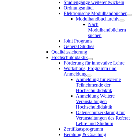
Studiengänge weiterentwickeln
Ordnungsmittel
Elektronische Modulhandbücher
Modulhandbucharchiv
Nach
Modulhandbüchern
suchen
Joint Programs
General Studies
Qualitätssicherung
Hochschuldidaktik
Förderung für innovative Lehre
Workshops, Programm und
Anmeldung
Anmeldung für externe
Teilnehmende der
Hochschuldidaktik
Anmeldung Weitere
Veranstaltungen
Hochschuldidaktik
Datenschutzerklärung für
Veranstaltungen des Referat
Lehre und Studium
Zertifikatsprogramm
Beratung & Coaching