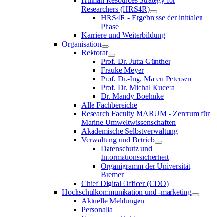
Human Resources Strategy for
Researchers (HRS4R)
HRS4R - Ergebnisse der initialen
Phase
Karriere und Weiterbildung
Organisation
Rektorat
Prof. Dr. Jutta Günther
Frauke Meyer
Prof. Dr.-Ing. Maren Petersen
Prof. Dr. Michal Kucera
Dr. Mandy Boehnke
Alle Fachbereiche
Research Faculty MARUM - Zentrum für
Marine Umweltwissenschaften
Akademische Selbstverwaltung
Verwaltung und Betrieb
Datenschutz und
Informationssicherheit
Organigramm der Universität
Bremen
Chief Digital Officer (CDO)
Hochschulkommunikation und -marketing
Aktuelle Meldungen
Personalia