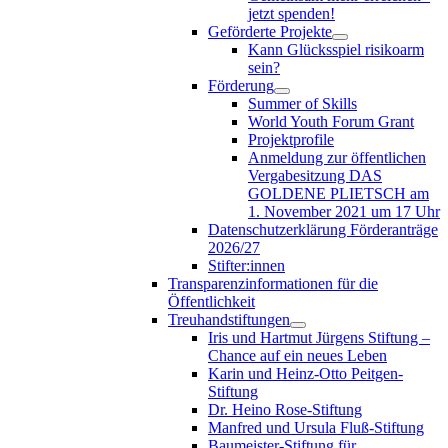
jetzt spenden!
Geförderte Projekte
Kann Glücksspiel risikoarm
sein?
Förderung
Summer of Skills
World Youth Forum Grant
Projektprofile
Anmeldung zur öffentlichen
Vergabesitzung DAS
GOLDENE PLIETSCH am
1. November 2021 um 17 Uhr
Datenschutzerklärung Förderanträge
2026/27
Stifter:innen
Transparenzinformationen für die
Öffentlichkeit
Treuhandstiftungen
Iris und Hartmut Jürgens Stiftung –
Chance auf ein neues Leben
Karin und Heinz-Otto Peitgen-
Stiftung
Dr. Heino Rose-Stiftung
Manfred und Ursula Fluß-Stiftung
Baumeister-Stiftung für