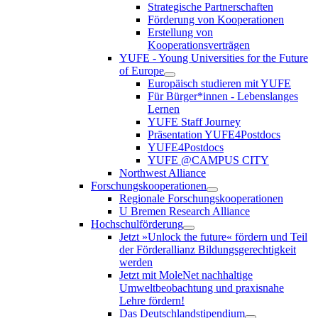
Strategische Partnerschaften
Förderung von Kooperationen
Erstellung von
Kooperationsverträgen
YUFE - Young Universities for the Future
of Europe
Europäisch studieren mit YUFE
Für Bürger*innen - Lebenslanges
Lernen
YUFE Staff Journey
Präsentation YUFE4Postdocs
YUFE4Postdocs
YUFE @CAMPUS CITY
Northwest Alliance
Forschungskooperationen
Regionale Forschungskooperationen
U Bremen Research Alliance
Hochschulförderung
Jetzt »Unlock the future« fördern und Teil
der Förderallianz Bildungsgerechtigkeit
werden
Jetzt mit MoleNet nachhaltige
Umweltbeobachtung und praxisnahe
Lehre fördern!
Das Deutschlandstipendium