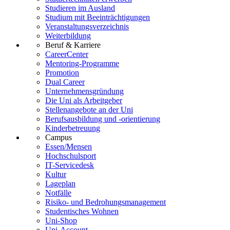
Studieren im Ausland
Studium mit Beeinträchtigungen
Veranstaltungsverzeichnis
Weiterbildung
Beruf & Karriere
CareerCenter
Mentoring-Programme
Promotion
Dual Career
Unternehmensgründung
Die Uni als Arbeitgeber
Stellenangebote an der Uni
Berufsausbildung und -orientierung
Kinderbetreuung
Campus
Essen/Mensen
Hochschulsport
IT-Servicedesk
Kultur
Lageplan
Notfälle
Risiko- und Bedrohungsmanagement
Studentisches Wohnen
Uni-Shop
Uni-Account