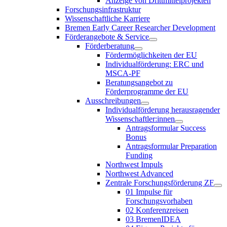
Anzeige von Drittmittelprojekten
Forschungsinfrastruktur
Wissenschaftliche Karriere
Bremen Early Career Researcher Development
Förderangebote & Service
Förderberatung
Fördermöglichkeiten der EU
Individualförderung: ERC und
MSCA-PF
Beratungsangebot zu
Förderprogramme der EU
Ausschreibungen
Individualförderung herausragender
Wissenschaftler:innen
Antragsformular Success
Bonus
Antragsformular Preparation
Funding
Northwest Impuls
Northwest Advanced
Zentrale Forschungsförderung ZF
01 Impulse für
Forschungsvorhaben
02 Konferenzreisen
03 BremenIDEA