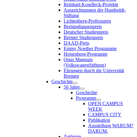
Reinhart-Koselleck-Projekte
Auszeichnungen der Humboldt-
Stiftung
Lichtenberg-Professuren
Berninghausenpreis
Deutscher Studienpreis
Bremer Studienpreis
DAAD-Preis
Emmy Noether Programme
Heisenberg-Programm
Opus Magnum
(VolkswagenStiftung)
Ehrungen durch die Universität
Bremen
Geschichte
50 Jahre
Geschichte
Programm
OPEN CAMPUS
WEEK
CAMPUS CITY
Publikation
Ausstellung WARUM?
DARUM.
Zeitleiste