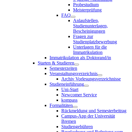
Probestudium
Meisterprüfung
FAQ
Anlaufstellen,
Studienunterlagen,
Bescheinigungen
Fragen zur
Studienplatzbewerbung
Unterlagen für die
Immatrikulation
Immatrikulation als Doktorand/in
Starten & Studieren
Semesterzeiten
Veranstaltungsverzeichnis
Archiv Vorlesungsverzeichnisse
Studieneinführung
Uni-Start
Newcomer Service
kompass
Formalitäten
Rückmeldung und Semesterbeitrag
Campus-App der Universität
Bremen
Studiengebühren
Beurlaubung und Befreiung vom