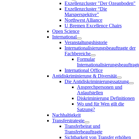
Exzellenzcluster "Der Ozeanboden"
Exzellenzcluster “Die
Marsperspektive”
Northwest Alliance
U Bremen Excellence Chairs
Open Science
International
Veranstaltungshistorie
Internationalisierungsbeauftragte der
Fachbereiche
Formular
Internationalisierungsbeauftragt
International Office
Antidiskriminierung & Diversität
Die Antidiskriminierungssatzung
Ansprechpersonen und
Anlaufstellen
Diskriminierung Definitionen
Wo und für Wen gilt die
Satzung?
Nachhaltigkeit
Transferstrategie
Transferbeirat und
Transferbeauftragte
Sichtbarkeit von Transfer erhöhen