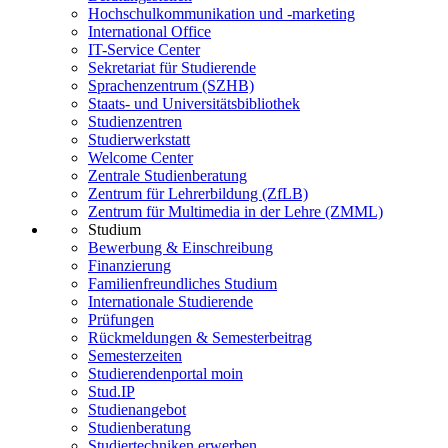
Hochschulkommunikation und -marketing
International Office
IT-Service Center
Sekretariat für Studierende
Sprachenzentrum (SZHB)
Staats- und Universitätsbibliothek
Studienzentren
Studierwerkstatt
Welcome Center
Zentrale Studienberatung
Zentrum für Lehrerbildung (ZfLB)
Zentrum für Multimedia in der Lehre (ZMML)
Studium
Bewerbung & Einschreibung
Finanzierung
Familienfreundliches Studium
Internationale Studierende
Prüfungen
Rückmeldungen & Semesterbeitrag
Semesterzeiten
Studierendenportal moin
Stud.IP
Studienangebot
Studienberatung
Studiertechniken erwerben