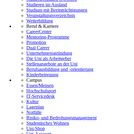
Studieren im Ausland
Studium mit Beeinträchtigungen
Veranstaltungsverzeichnis
Weiterbildung
Beruf & Karriere
CareerCenter
Mentoring-Programme
Promotion
Dual Career
Unternehmensgründung
Die Uni als Arbeitgeber
Stellenangebote an der Uni
Berufsausbildung und -orientierung
Kinderbetreuung
Campus
Essen/Mensen
Hochschulsport
IT-Servicedesk
Kultur
Lageplan
Notfälle
Risiko- und Bedrohungsmanagement
Studentisches Wohnen
Uni-Shop
Uni-Account