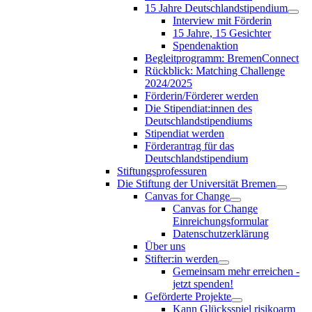
15 Jahre Deutschlandstipendium
Interview mit Förderin
15 Jahre, 15 Gesichter
Spendenaktion
Begleitprogramm: BremenConnect
Rückblick: Matching Challenge
2024/2025
Förderin/Förderer werden
Die Stipendiat:innen des
Deutschlandstipendiums
Stipendiat werden
Förderantrag für das
Deutschlandstipendium
Stiftungsprofessuren
Die Stiftung der Universität Bremen
Canvas for Change
Canvas for Change
Einreichungsformular
Datenschutzerklärung
Über uns
Stifter:in werden
Gemeinsam mehr erreichen -
jetzt spenden!
Geförderte Projekte
Kann Glücksspiel risikoarm