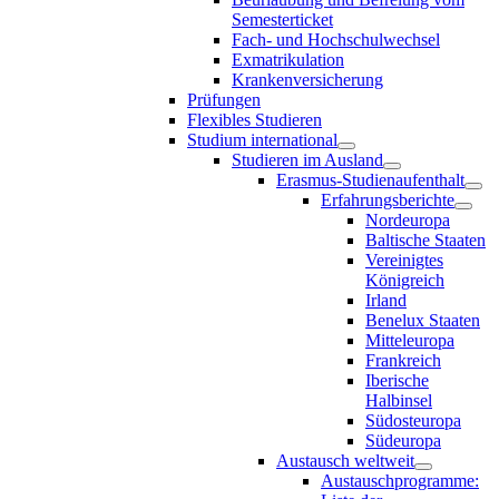
Semesterticket
Fach- und Hochschulwechsel
Exmatrikulation
Krankenversicherung
Prüfungen
Flexibles Studieren
Studium international
Studieren im Ausland
Erasmus-Studienaufenthalt
Erfahrungsberichte
Nordeuropa
Baltische Staaten
Vereinigtes
Königreich
Irland
Benelux Staaten
Mitteleuropa
Frankreich
Iberische
Halbinsel
Südosteuropa
Südeuropa
Austausch weltweit
Austauschprogramme: