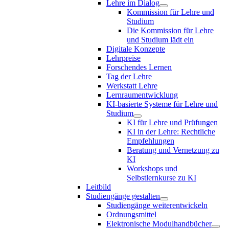
Lehre im Dialog
Kommission für Lehre und
Studium
Die Kommission für Lehre
und Studium lädt ein
Digitale Konzepte
Lehrpreise
Forschendes Lernen
Tag der Lehre
Werkstatt Lehre
Lernraumentwicklung
KI-basierte Systeme für Lehre und
Studium
KI für Lehre und Prüfungen
KI in der Lehre: Rechtliche
Empfehlungen
Beratung und Vernetzung zu
KI
Workshops und
Selbstlernkurse zu KI
Leitbild
Studiengänge gestalten
Studiengänge weiterentwickeln
Ordnungsmittel
Elektronische Modulhandbücher