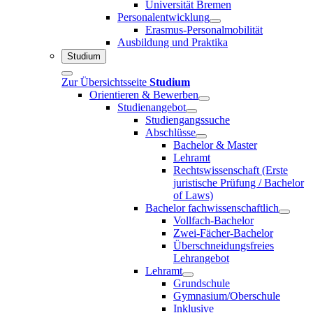
Universität Bremen
Personalentwicklung
Erasmus-Personalmobilität
Ausbildung und Praktika
Studium
Zur Übersichtsseite
Studium
Orientieren & Bewerben
Studienangebot
Studiengangssuche
Abschlüsse
Bachelor & Master
Lehramt
Rechtswissenschaft (Erste
juristische Prüfung / Bachelor
of Laws)
Bachelor fachwissenschaftlich
Vollfach-Bachelor
Zwei-Fächer-Bachelor
Überschneidungsfreies
Lehrangebot
Lehramt
Grundschule
Gymnasium/Oberschule
Inklusive