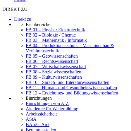
DIREKT ZU
Direkt zu
Fachbereiche
FB 01 – Physik / Elektrotechnik
FB 02 – Biologie / Chemie
FB 03 – Mathematik / Informatik
FB 04 – Produktionstechnik – Maschinenbau &
Verfahrenstechnik
FB 05 – Geowissenschaften
FB 06 – Rechtswissenschaft
FB 07 – Wirtschaftswissenschaft
FB 08 – Sozialwissenschaften
FB 09 – Kulturwissenschaften
FB 10 – Sprach- und Literaturwissenschaften
FB 11 – Human- und Gesundheitswissenschaften
FB 12 – Erziehungs- und Bildungswissenschaften
Einrichtungen
Einrichtungen von A-Z
Akademie für Weiterbildung
Arbeitssicherheit
AStA
BAföG-Amt
Beratungsstellen