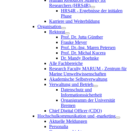
Human Resources Strategy for
Researchers (HRS4R)
HRS4R - Ergebnisse der initialen
Phase
Karriere und Weiterbildung
Organisation
Rektorat
Prof. Dr. Jutta Günther
Frauke Meyer
Prof. Dr.-Ing. Maren Petersen
Prof. Dr. Michal Kucera
Dr. Mandy Boehnke
Alle Fachbereiche
Research Faculty MARUM - Zentrum für
Marine Umweltwissenschaften
Akademische Selbstverwaltung
Verwaltung und Betrieb
Datenschutz und
Informationssicherheit
Organigramm der Universität
Bremen
Chief Digital Officer (CDO)
Hochschulkommunikation und -marketing
Aktuelle Meldungen
Personalia