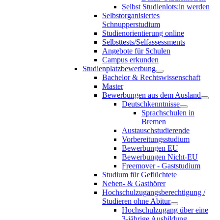
Selbst Studienlots:in werden
Selbstorganisiertes
Schnupperstudium
Studienorientierung online
Selbsttests/Selfassessments
Angebote für Schulen
Campus erkunden
Studienplatzbewerbung
Bachelor & Rechtswissenschaft
Master
Bewerbungen aus dem Ausland
Deutschkenntnisse
Sprachschulen in
Bremen
Austauschstudierende
Vorbereitungsstudium
Bewerbungen EU
Bewerbungen Nicht-EU
Freemover - Gaststudium
Studium für Geflüchtete
Neben- & Gasthörer
Hochschulzugangsberechtigung /
Studieren ohne Abitur
Hochschulzugang über eine
3-jährige Ausbildung