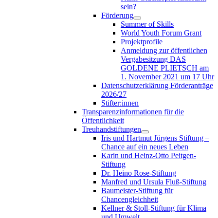
sein?
Förderung
Summer of Skills
World Youth Forum Grant
Projektprofile
Anmeldung zur öffentlichen
Vergabesitzung DAS
GOLDENE PLIETSCH am
1. November 2021 um 17 Uhr
Datenschutzerklärung Förderanträge
2026/27
Stifter:innen
Transparenzinformationen für die
Öffentlichkeit
Treuhandstiftungen
Iris und Hartmut Jürgens Stiftung –
Chance auf ein neues Leben
Karin und Heinz-Otto Peitgen-
Stiftung
Dr. Heino Rose-Stiftung
Manfred und Ursula Fluß-Stiftung
Baumeister-Stiftung für
Chancengleichheit
Kellner & Stoll-Stiftung für Klima
und Umwelt