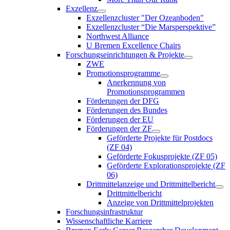
Exzellenz
Exzellenzcluster "Der Ozeanboden"
Exzellenzcluster “Die Marsperspektive”
Northwest Alliance
U Bremen Excellence Chairs
Forschungseinrichtungen & Projekte
ZWE
Promotionsprogramme
Anerkennung von
Promotionsprogrammen
Förderungen der DFG
Förderungen des Bundes
Förderungen der EU
Förderungen der ZF
Geförderte Projekte für Postdocs
(ZF 04)
Geförderte Fokusprojekte (ZF 05)
Geförderte Explorationsprojekte (ZF
06)
Drittmittelanzeige und Drittmittelbericht
Drittmittelbericht
Anzeige von Drittmittelprojekten
Forschungsinfrastruktur
Wissenschaftliche Karriere