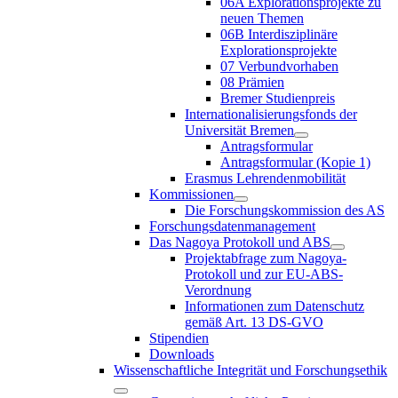
06A Explorationsprojekte zu
neuen Themen
06B Interdisziplinäre
Explorationsprojekte
07 Verbundvorhaben
08 Prämien
Bremer Studienpreis
Internationalisierungsfonds der
Universität Bremen
Antragsformular
Antragsformular (Kopie 1)
Erasmus Lehrendenmobilität
Kommissionen
Die Forschungskommission des AS
Forschungsdatenmanagement
Das Nagoya Protokoll und ABS
Projektabfrage zum Nagoya-
Protokoll und zur EU-ABS-
Verordnung
Informationen zum Datenschutz
gemäß Art. 13 DS-GVO
Stipendien
Downloads
Wissenschaftliche Integrität und Forschungsethik