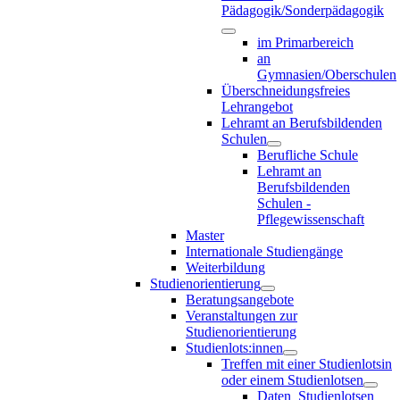
Pädagogik/Sonderpädagogik
im Primarbereich
an
Gymnasien/Oberschulen
Überschneidungsfreies
Lehrangebot
Lehramt an Berufsbildenden
Schulen
Berufliche Schule
Lehramt an
Berufsbildenden
Schulen -
Pflegewissenschaft
Master
Internationale Studiengänge
Weiterbildung
Studienorientierung
Beratungsangebote
Veranstaltungen zur
Studienorientierung
Studienlots:innen
Treffen mit einer Studienlotsin
oder einem Studienlotsen
Daten_Studienlotsen