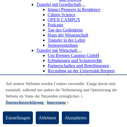
Transfer mit Gesellschaft
Impact Pioneers in Residence
Citizen Science
OPEN CAMPUS
Podcasts
Tag des Gedenkens
Haus der Wissenschaft
Transfer in der Lehre
Seniorenstudium
Transfer mit Wirtschaft
Uni Bremen Campus GmbH
Erfindungen und Schutzrechte
Partnerschaften und Beteiligungen
Recruiting an der Universität Bremen
Weiterbildung an der Universität Bremen
Transfer mit Schule
Auf unserer Webseite werden Cookies verwendet. Einige davon sind
Schülerinnen und Schüler
essentiell, während uns andere die Verbesserung und Optimierung der
MINT-Schnupperstudium
Schulklassen
Website im Sinne der Nutzenden ermöglichen. (
Lehrkräfte
Datenschutzerklärung
|
Impressum
)
Gründungsunterstützung
UniTransfer - Servicestelle für Transferaktivitäten
Einstellungen
Ablehnen
Akzeptieren
Transfermagazin der Universität Bremen
Transferpreis der Universität Bremen