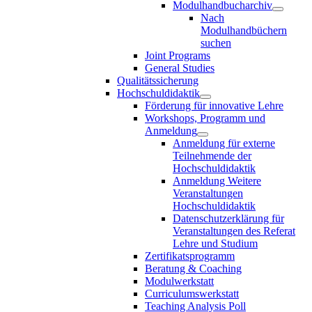
Modulhandbucharchiv
Nach
Modulhandbüchern
suchen
Joint Programs
General Studies
Qualitätssicherung
Hochschuldidaktik
Förderung für innovative Lehre
Workshops, Programm und
Anmeldung
Anmeldung für externe
Teilnehmende der
Hochschuldidaktik
Anmeldung Weitere
Veranstaltungen
Hochschuldidaktik
Datenschutzerklärung für
Veranstaltungen des Referat
Lehre und Studium
Zertifikatsprogramm
Beratung & Coaching
Modulwerkstatt
Curriculumswerkstatt
Teaching Analysis Poll