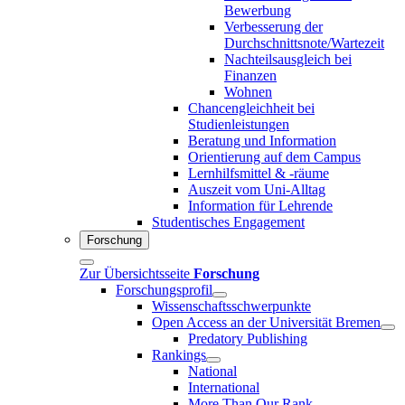
Bewerbung
Verbesserung der
Durchschnittsnote/Wartezeit
Nachteilsausgleich bei
Finanzen
Wohnen
Chancengleichheit bei
Studienleistungen
Beratung und Information
Orientierung auf dem Campus
Lernhilfsmittel & -räume
Auszeit vom Uni-Alltag
Information für Lehrende
Studentisches Engagement
Forschung
Zur Übersichtsseite
Forschung
Forschungsprofil
Wissenschaftsschwerpunkte
Open Access an der Universität Bremen
Predatory Publishing
Rankings
National
International
More Than Our Rank