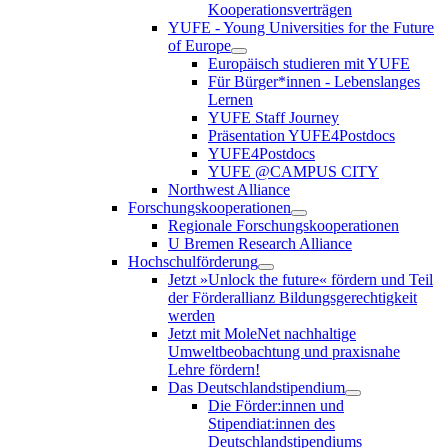
Kooperationsverträgen
YUFE - Young Universities for the Future
of Europe
Europäisch studieren mit YUFE
Für Bürger*innen - Lebenslanges
Lernen
YUFE Staff Journey
Präsentation YUFE4Postdocs
YUFE4Postdocs
YUFE @CAMPUS CITY
Northwest Alliance
Forschungskooperationen
Regionale Forschungskooperationen
U Bremen Research Alliance
Hochschulförderung
Jetzt »Unlock the future« fördern und Teil
der Förderallianz Bildungsgerechtigkeit
werden
Jetzt mit MoleNet nachhaltige
Umweltbeobachtung und praxisnahe
Lehre fördern!
Das Deutschlandstipendium
Die Förder:innen und
Stipendiat:innen des
Deutschlandstipendiums