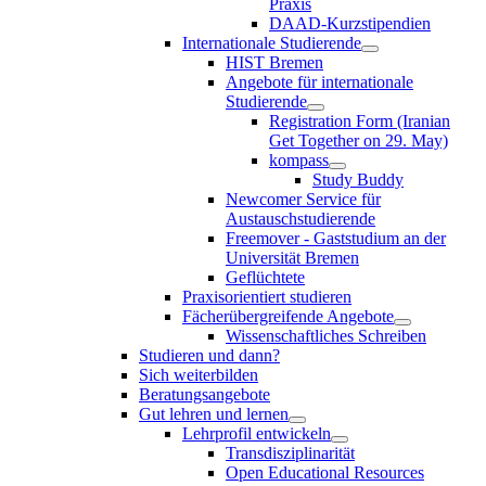
Praxis
DAAD-Kurzstipendien
Internationale Studierende
HIST Bremen
Angebote für internationale
Studierende
Registration Form (Iranian
Get Together on 29. May)
kompass
Study Buddy
Newcomer Service für
Austauschstudierende
Freemover - Gaststudium an der
Universität Bremen
Geflüchtete
Praxisorientiert studieren
Fächerübergreifende Angebote
Wissenschaftliches Schreiben
Studieren und dann?
Sich weiterbilden
Beratungsangebote
Gut lehren und lernen
Lehrprofil entwickeln
Transdisziplinarität
Open Educational Resources