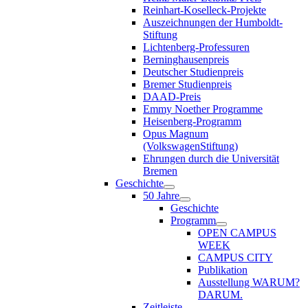
Reinhart-Koselleck-Projekte
Auszeichnungen der Humboldt-
Stiftung
Lichtenberg-Professuren
Berninghausenpreis
Deutscher Studienpreis
Bremer Studienpreis
DAAD-Preis
Emmy Noether Programme
Heisenberg-Programm
Opus Magnum
(VolkswagenStiftung)
Ehrungen durch die Universität
Bremen
Geschichte
50 Jahre
Geschichte
Programm
OPEN CAMPUS
WEEK
CAMPUS CITY
Publikation
Ausstellung WARUM?
DARUM.
Zeitleiste