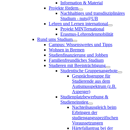
Information & Material
Projekte fördern
Nachhaltiges und transdisziplinäres
Studium - nuts@UB
Lehren und Lernen international
Projekt MINTernational
Erasmus-Lehrendenmobilität
Rund ums Studium
Campus: Wissenswertes und Tipps
Wohnen in Bremen
Studienfinanzierung und Jobben
Familienfreundliches Studium
Studieren mit Beeinträchtigung
Studentische Gruppenangebote
Gesprächsgruppe für
Studierende aus dem
Autismusspektrum (z.B.
Asperger)
Studienplatzbewerbung &
Studieneinstieg
Nachteilsausgleich beim
Erbringen der
studiengangsspezifischen
Voraussetzungen
Härtefallantrag bei der