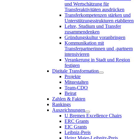
und Wertschätzung für
Transferaktivitäten ausdrücken
Transferkompetenzen stärken und
Unterstützungsstrukturen etablieren
Lehre, Studium und Transfer
zusammendenken
Gründungskultur voranbringen
Kommunikation mit
Transferpartnerinnen und -partnern
intensivieren
Verankerung in Stadt und Region
festigen
Digitale Transformation
Projekte
Mitgestalten
Team-CDO
Beirat
Zahlen & Fakten
Rankings
Auszeichnungen
U Bremen Excellence Chairs
ERC Grants
EIC Grants
Leibniz-Preis
Heinz Maier-Leibnitz-Preis