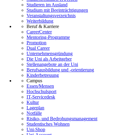
Studieren im Ausland
Studium mit Beeinträchtigungen
Veranstaltungsverzeichnis
Weiterbildung
Beruf & Karriere
CareerCenter
Mentoring-Programme
Promotion
Dual Career
Unternehmensgründung
Die Uni als Arbeitgeber
Stellenangebote an der Uni
Berufsausbildung und -orientierung
Kinderbetreuung
Campus
Essen/Mensen
Hochschulsport
IT-Servicedesk
Kultur
Lageplan
Notfälle
Risiko- und Bedrohungsmanagement
Studentisches Wohnen
Uni-Shop
Uni-Account