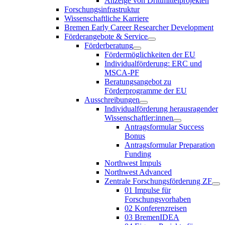
Anzeige von Drittmittelprojekten
Forschungsinfrastruktur
Wissenschaftliche Karriere
Bremen Early Career Researcher Development
Förderangebote & Service
Förderberatung
Fördermöglichkeiten der EU
Individualförderung: ERC und
MSCA-PF
Beratungsangebot zu
Förderprogramme der EU
Ausschreibungen
Individualförderung herausragender
Wissenschaftler:innen
Antragsformular Success
Bonus
Antragsformular Preparation
Funding
Northwest Impuls
Northwest Advanced
Zentrale Forschungsförderung ZF
01 Impulse für
Forschungsvorhaben
02 Konferenzreisen
03 BremenIDEA