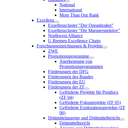
National
International
More Than Our Rank
Exzellenz
Exzellenzcluster "Der Ozeanboden"
Exzellenzcluster “Die Marsperspektive”
Northwest Alliance
U Bremen Excellence Chairs
Forschungseinrichtungen & Projekte
ZWE
Promotionsprogramme
Anerkennung von
Promotionsprogrammen
Förderungen der DFG
Förderungen des Bundes
Förderungen der EU
Förderungen der ZF
Geförderte Projekte für Postdocs
(ZF 04)
Geförderte Fokusprojekte (ZF 05)
Geförderte Explorationsprojekte (ZF
06)
Drittmittelanzeige und Drittmittelbericht
Drittmittelbericht