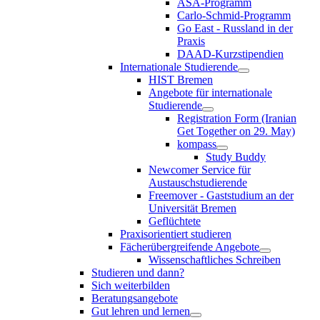
ASA-Programm
Carlo-Schmid-Programm
Go East - Russland in der
Praxis
DAAD-Kurzstipendien
Internationale Studierende
HIST Bremen
Angebote für internationale
Studierende
Registration Form (Iranian
Get Together on 29. May)
kompass
Study Buddy
Newcomer Service für
Austauschstudierende
Freemover - Gaststudium an der
Universität Bremen
Geflüchtete
Praxisorientiert studieren
Fächerübergreifende Angebote
Wissenschaftliches Schreiben
Studieren und dann?
Sich weiterbilden
Beratungsangebote
Gut lehren und lernen