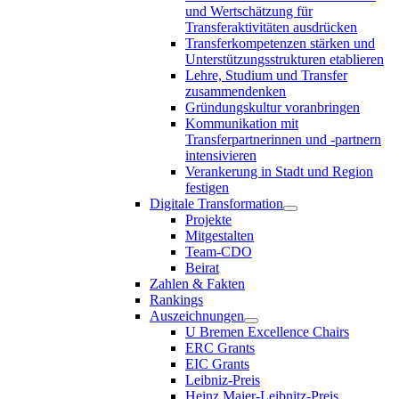
und Wertschätzung für
Transferaktivitäten ausdrücken
Transferkompetenzen stärken und
Unterstützungsstrukturen etablieren
Lehre, Studium und Transfer
zusammendenken
Gründungskultur voranbringen
Kommunikation mit
Transferpartnerinnen und -partnern
intensivieren
Verankerung in Stadt und Region
festigen
Digitale Transformation
Projekte
Mitgestalten
Team-CDO
Beirat
Zahlen & Fakten
Rankings
Auszeichnungen
U Bremen Excellence Chairs
ERC Grants
EIC Grants
Leibniz-Preis
Heinz Maier-Leibnitz-Preis