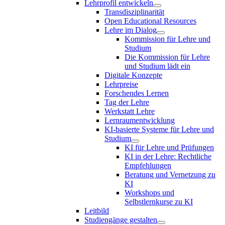
Lehrprofil entwickeln
Transdisziplinarität
Open Educational Resources
Lehre im Dialog
Kommission für Lehre und
Studium
Die Kommission für Lehre
und Studium lädt ein
Digitale Konzepte
Lehrpreise
Forschendes Lernen
Tag der Lehre
Werkstatt Lehre
Lernraumentwicklung
KI-basierte Systeme für Lehre und
Studium
KI für Lehre und Prüfungen
KI in der Lehre: Rechtliche
Empfehlungen
Beratung und Vernetzung zu
KI
Workshops und
Selbstlernkurse zu KI
Leitbild
Studiengänge gestalten