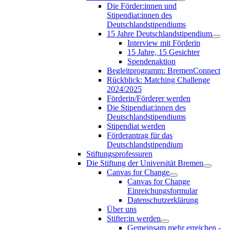
Die Förder:innen und
Stipendiat:innen des
Deutschlandstipendiums
15 Jahre Deutschlandstipendium
Interview mit Förderin
15 Jahre, 15 Gesichter
Spendenaktion
Begleitprogramm: BremenConnect
Rückblick: Matching Challenge
2024/2025
Förderin/Förderer werden
Die Stipendiat:innen des
Deutschlandstipendiums
Stipendiat werden
Förderantrag für das
Deutschlandstipendium
Stiftungsprofessuren
Die Stiftung der Universität Bremen
Canvas for Change
Canvas for Change
Einreichungsformular
Datenschutzerklärung
Über uns
Stifter:in werden
Gemeinsam mehr erreichen -