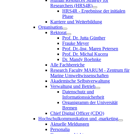
Human Resources Strategy for
Researchers (HRS4R)
HRS4R - Ergebnisse der initialen
Phase
Karriere und Weiterbildung
Organisation
Rektorat
Prof. Dr. Jutta Günther
Frauke Meyer
Prof. Dr.-Ing. Maren Petersen
Prof. Dr. Michal Kucera
Dr. Mandy Boehnke
Alle Fachbereiche
Research Faculty MARUM - Zentrum für
Marine Umweltwissenschaften
Akademische Selbstverwaltung
Verwaltung und Betrieb
Datenschutz und
Informationssicherheit
Organigramm der Universität
Bremen
Chief Digital Officer (CDO)
Hochschulkommunikation und -marketing
Aktuelle Meldungen
Personalia