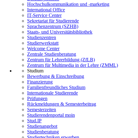
Hochschulkommunikation und -marketing
International Office
IT-Service Center
Sekretariat für Studierende
Sprachenzentrum (SZHB)
Staats- und Universitätsbibliothek
Studienzentren
Studierwerkstatt
Welcome Center
Zentrale Studienberatung
Zentrum für Lehrerbildung (ZfLB)
Zentrum für Multimedia in der Lehre (ZMML)
Studium
Bewerbung & Einschreibung
Finanzierung
Familienfreundliches Studium
Internationale Studierende
Prüfungen
Rückmeldungen & Semesterbeitrag
Semesterzeiten
Studierendenportal moin
Stud.IP
Studienangebot
Studienberatung
Studiertechniken erwerben