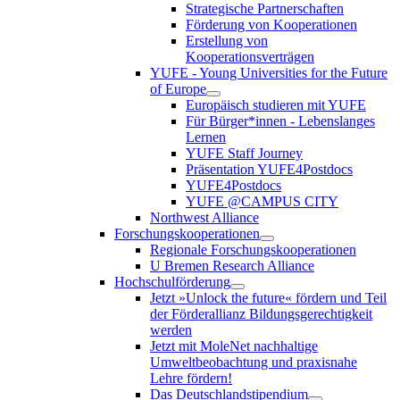
Strategische Partnerschaften
Förderung von Kooperationen
Erstellung von
Kooperationsverträgen
YUFE - Young Universities for the Future
of Europe
Europäisch studieren mit YUFE
Für Bürger*innen - Lebenslanges
Lernen
YUFE Staff Journey
Präsentation YUFE4Postdocs
YUFE4Postdocs
YUFE @CAMPUS CITY
Northwest Alliance
Forschungskooperationen
Regionale Forschungskooperationen
U Bremen Research Alliance
Hochschulförderung
Jetzt »Unlock the future« fördern und Teil
der Förderallianz Bildungsgerechtigkeit
werden
Jetzt mit MoleNet nachhaltige
Umweltbeobachtung und praxisnahe
Lehre fördern!
Das Deutschlandstipendium