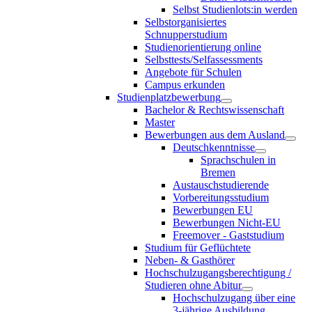
Selbst Studienlots:in werden
Selbstorganisiertes
Schnupperstudium
Studienorientierung online
Selbsttests/Selfassessments
Angebote für Schulen
Campus erkunden
Studienplatzbewerbung
Bachelor & Rechtswissenschaft
Master
Bewerbungen aus dem Ausland
Deutschkenntnisse
Sprachschulen in
Bremen
Austauschstudierende
Vorbereitungsstudium
Bewerbungen EU
Bewerbungen Nicht-EU
Freemover - Gaststudium
Studium für Geflüchtete
Neben- & Gasthörer
Hochschulzugangsberechtigung /
Studieren ohne Abitur
Hochschulzugang über eine
3-jährige Ausbildung