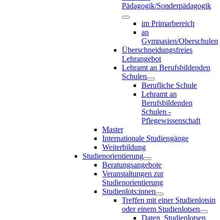
Pädagogik/Sonderpädagogik
im Primarbereich
an
Gymnasien/Oberschulen
Überschneidungsfreies
Lehrangebot
Lehramt an Berufsbildenden
Schulen
Berufliche Schule
Lehramt an
Berufsbildenden
Schulen -
Pflegewissenschaft
Master
Internationale Studiengänge
Weiterbildung
Studienorientierung
Beratungsangebote
Veranstaltungen zur
Studienorientierung
Studienlots:innen
Treffen mit einer Studienlotsin
oder einem Studienlotsen
Daten_Studienlotsen