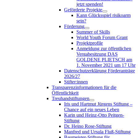
jetzt spenden!
Geförderte Projekte
Kann Glücksspiel risikoarm
sein?
Förderung
Summer of Skills
World Youth Forum Grant
Projektprofile
Anmeldung zur öffentlichen
Vergabesitzung DAS
GOLDENE PLIETSCH am
1. November 2021 um 17 Uhr
Datenschutzerklärung Förderanträge
2026/27
Stifter:innen
Transparenzinformationen für die
Öffentlichkeit
Treuhandstiftungen
Iris und Hartmut Jürgens Stiftung –
Chance auf ein neues Leben
Karin und Heinz-Otto Peitgen-
Stiftung
Dr. Heino Rose-Stiftung
Manfred und Ursula Fluß-Stiftung
Baumeister-Stiftung für