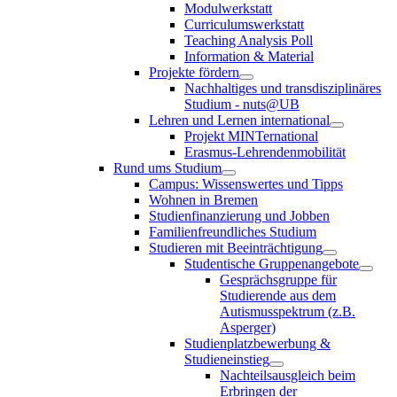
Modulwerkstatt
Curriculumswerkstatt
Teaching Analysis Poll
Information & Material
Projekte fördern
Nachhaltiges und transdisziplinäres
Studium - nuts@UB
Lehren und Lernen international
Projekt MINTernational
Erasmus-Lehrendenmobilität
Rund ums Studium
Campus: Wissenswertes und Tipps
Wohnen in Bremen
Studienfinanzierung und Jobben
Familienfreundliches Studium
Studieren mit Beeinträchtigung
Studentische Gruppenangebote
Gesprächsgruppe für
Studierende aus dem
Autismusspektrum (z.B.
Asperger)
Studienplatzbewerbung &
Studieneinstieg
Nachteilsausgleich beim
Erbringen der