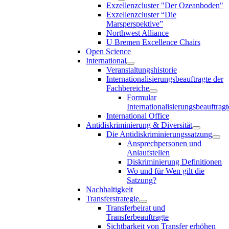
Exzellenzcluster "Der Ozeanboden"
Exzellenzcluster “Die
Marsperspektive”
Northwest Alliance
U Bremen Excellence Chairs
Open Science
International
Veranstaltungshistorie
Internationalisierungsbeauftragte der
Fachbereiche
Formular
Internationalisierungsbeauftragt
International Office
Antidiskriminierung & Diversität
Die Antidiskriminierungssatzung
Ansprechpersonen und
Anlaufstellen
Diskriminierung Definitionen
Wo und für Wen gilt die
Satzung?
Nachhaltigkeit
Transferstrategie
Transferbeirat und
Transferbeauftragte
Sichtbarkeit von Transfer erhöhen