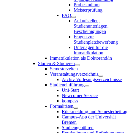
Probestudium
Meisterprüfung
FAQ
Anlaufstellen,
Studienunterlagen,
Bescheinigungen
Fragen zur
Studienplatzbewerbung
Unterlagen für die
Immatrikulation
Immatrikulation als Doktorand/in
Starten & Studieren
Semesterzeiten
Veranstaltungsverzeichnis
Archiv Vorlesungsverzeichnisse
Studieneinführung
Uni-Start
Newcomer Service
kompass
Formalitäten
Rückmeldung und Semesterbeitrag
Campus-App der Universität
Bremen
Studiengebühren
Beurlaubung und Befreiung vom