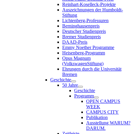
Reinhart-Koselleck-Projekte
Auszeichnungen der Humboldt-
Stiftung
Lichtenberg-Professuren
Berninghausenpreis
Deutscher Studienpreis
Bremer Studienpreis
DAAD-Preis
Emmy Noether Programme
Heisenberg-Programm
Opus Magnum
(VolkswagenStiftung)
Ehrungen durch die Universität
Bremen
Geschichte
50 Jahre
Geschichte
Programm
OPEN CAMPUS
WEEK
CAMPUS CITY
Publikation
Ausstellung WARUM?
DARUM.
Zeitleiste