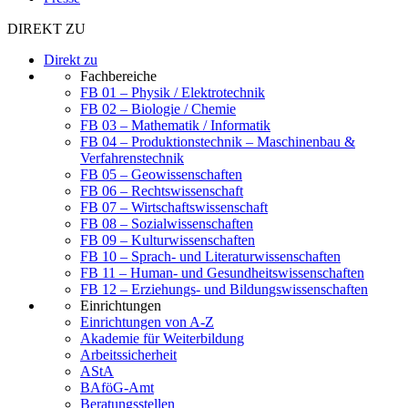
DIREKT ZU
Direkt zu
Fachbereiche
FB 01 – Physik / Elektrotechnik
FB 02 – Biologie / Chemie
FB 03 – Mathematik / Informatik
FB 04 – Produktionstechnik – Maschinenbau &
Verfahrenstechnik
FB 05 – Geowissenschaften
FB 06 – Rechtswissenschaft
FB 07 – Wirtschaftswissenschaft
FB 08 – Sozialwissenschaften
FB 09 – Kulturwissenschaften
FB 10 – Sprach- und Literaturwissenschaften
FB 11 – Human- und Gesundheitswissenschaften
FB 12 – Erziehungs- und Bildungswissenschaften
Einrichtungen
Einrichtungen von A-Z
Akademie für Weiterbildung
Arbeitssicherheit
AStA
BAföG-Amt
Beratungsstellen