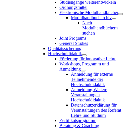
Studiengänge weiterentwickeln
Ordnungsmittel
Elektronische Modulhandbücher
Modulhandbucharchiv
Nach
Modulhandbüchern
suchen
Joint Programs
General Studies
Qualitätssicherung
Hochschuldidaktik
Förderung für innovative Lehre
Workshops, Programm und
Anmeldung
Anmeldung für externe
Teilnehmende der
Hochschuldidaktik
Anmeldung Weitere
Veranstaltungen
Hochschuldidaktik
Datenschutzerklärung für
Veranstaltungen des Referat
Lehre und Studium
Zertifikatsprogramm
Beratung & Coaching