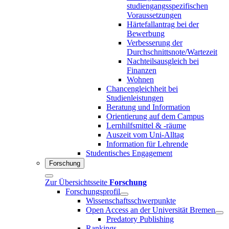
studiengangsspezifischen
Voraussetzungen
Härtefallantrag bei der
Bewerbung
Verbesserung der
Durchschnittsnote/Wartezeit
Nachteilsausgleich bei
Finanzen
Wohnen
Chancengleichheit bei
Studienleistungen
Beratung und Information
Orientierung auf dem Campus
Lernhilfsmittel & -räume
Auszeit vom Uni-Alltag
Information für Lehrende
Studentisches Engagement
Forschung
Zur Übersichtsseite
Forschung
Forschungsprofil
Wissenschaftsschwerpunkte
Open Access an der Universität Bremen
Predatory Publishing
Rankings