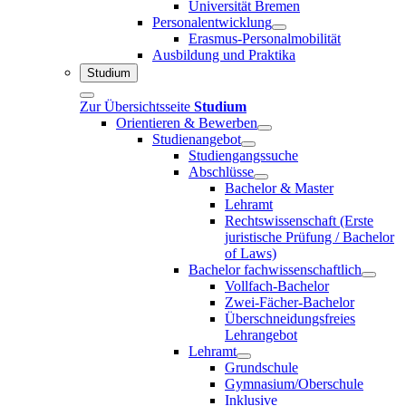
Universität Bremen
Personalentwicklung
Erasmus-Personalmobilität
Ausbildung und Praktika
Studium
Zur Übersichtsseite
Studium
Orientieren & Bewerben
Studienangebot
Studiengangssuche
Abschlüsse
Bachelor & Master
Lehramt
Rechtswissenschaft (Erste
juristische Prüfung / Bachelor
of Laws)
Bachelor fachwissenschaftlich
Vollfach-Bachelor
Zwei-Fächer-Bachelor
Überschneidungsfreies
Lehrangebot
Lehramt
Grundschule
Gymnasium/Oberschule
Inklusive