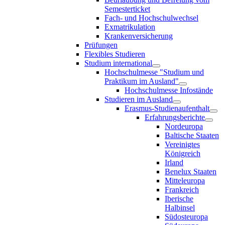
Semesterticket
Fach- und Hochschulwechsel
Exmatrikulation
Krankenversicherung
Prüfungen
Flexibles Studieren
Studium international
Hochschulmesse "Studium und
Praktikum im Ausland"
Hochschulmesse Infostände
Studieren im Ausland
Erasmus-Studienaufenthalt
Erfahrungsberichte
Nordeuropa
Baltische Staaten
Vereinigtes
Königreich
Irland
Benelux Staaten
Mitteleuropa
Frankreich
Iberische
Halbinsel
Südosteuropa