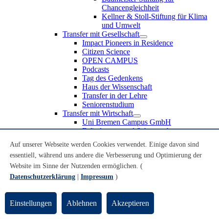
Chancengleichheit
Kellner & Stoll-Stiftung für Klima
und Umwelt
Transfer mit Gesellschaft
Impact Pioneers in Residence
Citizen Science
OPEN CAMPUS
Podcasts
Tag des Gedenkens
Haus der Wissenschaft
Transfer in der Lehre
Seniorenstudium
Transfer mit Wirtschaft
Uni Bremen Campus GmbH
Erfindungen und Schutzrechte
Partnerschaften und Beteiligungen
Auf unserer Webseite werden Cookies verwendet. Einige davon sind
Recruiting an der Universität Bremen
essentiell, während uns andere die Verbesserung und Optimierung der
Weiterbildung an der Universität Bremen
Transfer mit Schule
Website im Sinne der Nutzenden ermöglichen. (
Schülerinnen und Schüler
Datenschutzerklärung
|
Impressum
)
MINT-Schnupperstudium
Schulklassen
Lehrkräfte
Einstellungen
Ablehnen
Akzeptieren
Gründungsunterstützung
UniTransfer - Servicestelle für Transferaktivitäten