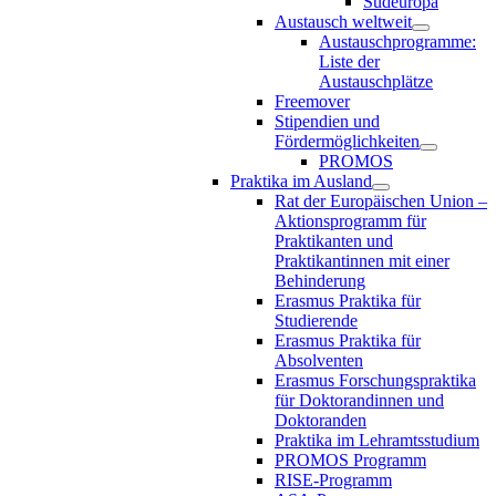
Südeuropa
Austausch weltweit
Austauschprogramme:
Liste der
Austauschplätze
Freemover
Stipendien und
Fördermöglichkeiten
PROMOS
Praktika im Ausland
Rat der Europäischen Union –
Aktionsprogramm für
Praktikanten und
Praktikantinnen mit einer
Behinderung
Erasmus Praktika für
Studierende
Erasmus Praktika für
Absolventen
Erasmus Forschungspraktika
für Doktorandinnen und
Doktoranden
Praktika im Lehramtsstudium
PROMOS Programm
RISE-Programm