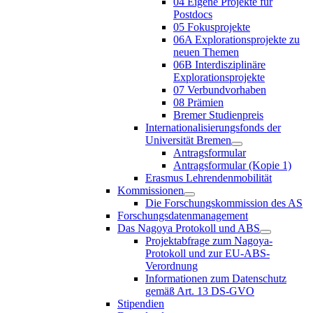
04 Eigene Projekte für
Postdocs
05 Fokusprojekte
06A Explorationsprojekte zu
neuen Themen
06B Interdisziplinäre
Explorationsprojekte
07 Verbundvorhaben
08 Prämien
Bremer Studienpreis
Internationalisierungsfonds der
Universität Bremen
Antragsformular
Antragsformular (Kopie 1)
Erasmus Lehrendenmobilität
Kommissionen
Die Forschungskommission des AS
Forschungsdatenmanagement
Das Nagoya Protokoll und ABS
Projektabfrage zum Nagoya-
Protokoll und zur EU-ABS-
Verordnung
Informationen zum Datenschutz
gemäß Art. 13 DS-GVO
Stipendien