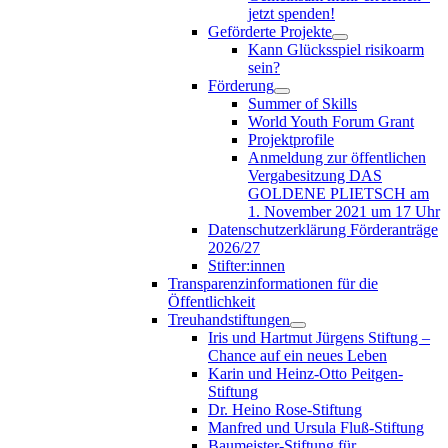
jetzt spenden!
Geförderte Projekte
Kann Glücksspiel risikoarm
sein?
Förderung
Summer of Skills
World Youth Forum Grant
Projektprofile
Anmeldung zur öffentlichen
Vergabesitzung DAS
GOLDENE PLIETSCH am
1. November 2021 um 17 Uhr
Datenschutzerklärung Förderanträge
2026/27
Stifter:innen
Transparenzinformationen für die
Öffentlichkeit
Treuhandstiftungen
Iris und Hartmut Jürgens Stiftung –
Chance auf ein neues Leben
Karin und Heinz-Otto Peitgen-
Stiftung
Dr. Heino Rose-Stiftung
Manfred und Ursula Fluß-Stiftung
Baumeister-Stiftung für