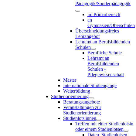
Pädagogik/Sonderpädagogik
im Primarbereich
an
Gymnasien/Oberschulen
Überschneidungsfreies
Lehrangebot
Lehramt an Berufsbildenden
Schulen
Berufliche Schule
Lehramt an
Berufsbildenden
Schulen -
Pflegewissenschaft
Master
Internationale Studiengänge
Weiterbildung
Studienorientierung
Beratungsangebote
Veranstaltungen zur
Studienorientierung
Studienlots:innen
Treffen mit einer Studienlotsin
oder einem Studienlotsen
Daten_Studienlotsen