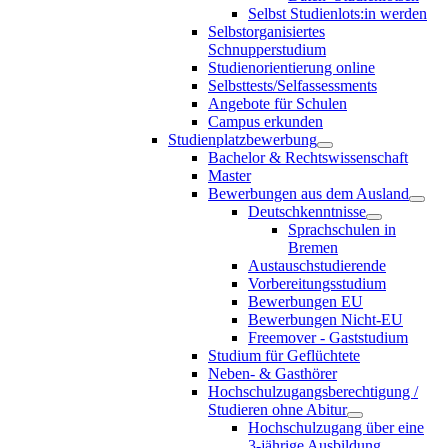
Selbst Studienlots:in werden
Selbstorganisiertes
Schnupperstudium
Studienorientierung online
Selbsttests/Selfassessments
Angebote für Schulen
Campus erkunden
Studienplatzbewerbung
Bachelor & Rechtswissenschaft
Master
Bewerbungen aus dem Ausland
Deutschkenntnisse
Sprachschulen in
Bremen
Austauschstudierende
Vorbereitungsstudium
Bewerbungen EU
Bewerbungen Nicht-EU
Freemover - Gaststudium
Studium für Geflüchtete
Neben- & Gasthörer
Hochschulzugangsberechtigung /
Studieren ohne Abitur
Hochschulzugang über eine
3-jährige Ausbildung