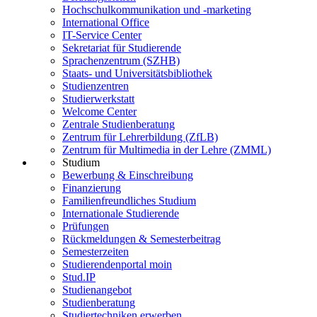
Hochschulkommunikation und -marketing
International Office
IT-Service Center
Sekretariat für Studierende
Sprachenzentrum (SZHB)
Staats- und Universitätsbibliothek
Studienzentren
Studierwerkstatt
Welcome Center
Zentrale Studienberatung
Zentrum für Lehrerbildung (ZfLB)
Zentrum für Multimedia in der Lehre (ZMML)
Studium
Bewerbung & Einschreibung
Finanzierung
Familienfreundliches Studium
Internationale Studierende
Prüfungen
Rückmeldungen & Semesterbeitrag
Semesterzeiten
Studierendenportal moin
Stud.IP
Studienangebot
Studienberatung
Studiertechniken erwerben