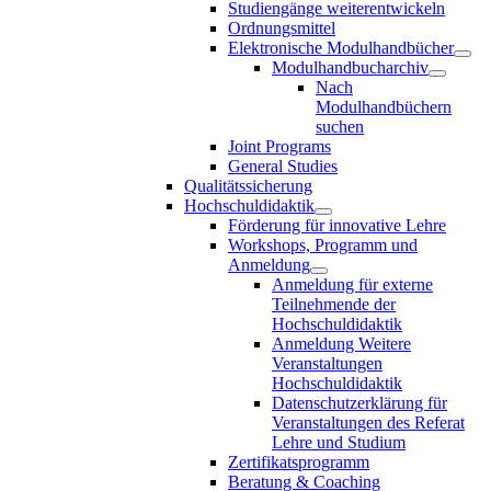
Studiengänge weiterentwickeln
Ordnungsmittel
Elektronische Modulhandbücher
Modulhandbucharchiv
Nach
Modulhandbüchern
suchen
Joint Programs
General Studies
Qualitätssicherung
Hochschuldidaktik
Förderung für innovative Lehre
Workshops, Programm und
Anmeldung
Anmeldung für externe
Teilnehmende der
Hochschuldidaktik
Anmeldung Weitere
Veranstaltungen
Hochschuldidaktik
Datenschutzerklärung für
Veranstaltungen des Referat
Lehre und Studium
Zertifikatsprogramm
Beratung & Coaching