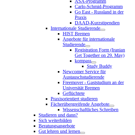
ASA-Programm
Carlo-Schmid-Programm
Go East - Russland in der
Praxis
DAAD-Kurzstipendien
Internationale Studierende
HIST Bremen
Angebote für internationale
Studierende
Registration Form (Iranian
Get Together on 29. May)
kompass
Study Buddy
Newcomer Service für
Austauschstudierende
Freemover - Gaststudium an der
Universität Bremen
Geflüchtete
Praxisorientiert studieren
Fächerübergreifende Angebote
Wissenschaftliches Schreiben
Studieren und dann?
Sich weiterbilden
Beratungsangebote
Gut lehren und lernen