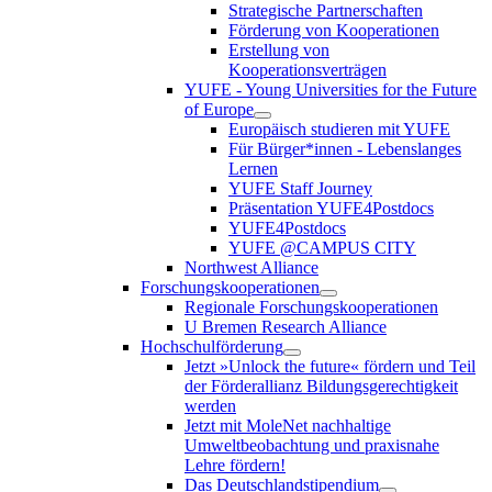
Strategische Partnerschaften
Förderung von Kooperationen
Erstellung von
Kooperationsverträgen
YUFE - Young Universities for the Future
of Europe
Europäisch studieren mit YUFE
Für Bürger*innen - Lebenslanges
Lernen
YUFE Staff Journey
Präsentation YUFE4Postdocs
YUFE4Postdocs
YUFE @CAMPUS CITY
Northwest Alliance
Forschungskooperationen
Regionale Forschungskooperationen
U Bremen Research Alliance
Hochschulförderung
Jetzt »Unlock the future« fördern und Teil
der Förderallianz Bildungsgerechtigkeit
werden
Jetzt mit MoleNet nachhaltige
Umweltbeobachtung und praxisnahe
Lehre fördern!
Das Deutschlandstipendium