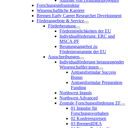
Anzeige von Drittmittelprojekten
Forschungsinfrastruktur
Wissenschaftliche Karriere
Bremen Early Career Researcher Development
Förderangebote & Service
Förderberatung
Fördermöglichkeiten der EU
Individualförderung: ERC und
MSCA-PF
Beratungsangebot zu
Förderprogramme der EU
Ausschreibungen
Individualförderung herausragender
Wissenschaftler:innen
Antragsformular Success
Bonus
Antragsformular Preparation
Funding
Northwest Impuls
Northwest Advanced
Zentrale Forschungsförderung ZF
01 Impulse für
Forschungsvorhaben
02 Konferenzreisen
03 BremenIDEA