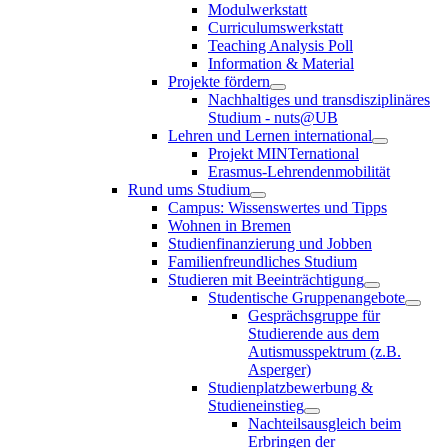
Modulwerkstatt
Curriculumswerkstatt
Teaching Analysis Poll
Information & Material
Projekte fördern
Nachhaltiges und transdisziplinäres
Studium - nuts@UB
Lehren und Lernen international
Projekt MINTernational
Erasmus-Lehrendenmobilität
Rund ums Studium
Campus: Wissenswertes und Tipps
Wohnen in Bremen
Studienfinanzierung und Jobben
Familienfreundliches Studium
Studieren mit Beeinträchtigung
Studentische Gruppenangebote
Gesprächsgruppe für
Studierende aus dem
Autismusspektrum (z.B.
Asperger)
Studienplatzbewerbung &
Studieneinstieg
Nachteilsausgleich beim
Erbringen der