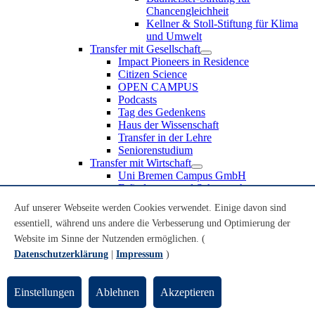
Chancengleichheit
Kellner & Stoll-Stiftung für Klima
und Umwelt
Transfer mit Gesellschaft
Impact Pioneers in Residence
Citizen Science
OPEN CAMPUS
Podcasts
Tag des Gedenkens
Haus der Wissenschaft
Transfer in der Lehre
Seniorenstudium
Transfer mit Wirtschaft
Uni Bremen Campus GmbH
Erfindungen und Schutzrechte
Partnerschaften und Beteiligungen
Auf unserer Webseite werden Cookies verwendet. Einige davon sind
Recruiting an der Universität Bremen
essentiell, während uns andere die Verbesserung und Optimierung der
Weiterbildung an der Universität Bremen
Transfer mit Schule
Website im Sinne der Nutzenden ermöglichen. (
Schülerinnen und Schüler
Datenschutzerklärung
|
Impressum
)
MINT-Schnupperstudium
Schulklassen
Lehrkräfte
Einstellungen
Ablehnen
Akzeptieren
Gründungsunterstützung
UniTransfer - Servicestelle für Transferaktivitäten