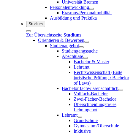
Universität Bremen
Personalentwicklung
Erasmus-Personalmobilität
Ausbildung und Praktika
Studium
Zur Übersichtsseite
Studium
Orientieren & Bewerben
Studienangebot
Studiengangssuche
Abschlüsse
Bachelor & Master
Lehramt
Rechtswissenschaft (Erste
juristische Prüfung / Bachelor
of Laws)
Bachelor fachwissenschaftlich
Vollfach-Bachelor
Zwei-Fächer-Bachelor
Überschneidungsfreies
Lehrangebot
Lehramt
Grundschule
Gymnasium/Oberschule
Inklusive