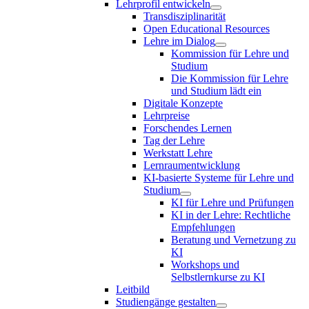
Lehrprofil entwickeln
Transdisziplinarität
Open Educational Resources
Lehre im Dialog
Kommission für Lehre und
Studium
Die Kommission für Lehre
und Studium lädt ein
Digitale Konzepte
Lehrpreise
Forschendes Lernen
Tag der Lehre
Werkstatt Lehre
Lernraumentwicklung
KI-basierte Systeme für Lehre und
Studium
KI für Lehre und Prüfungen
KI in der Lehre: Rechtliche
Empfehlungen
Beratung und Vernetzung zu
KI
Workshops und
Selbstlernkurse zu KI
Leitbild
Studiengänge gestalten