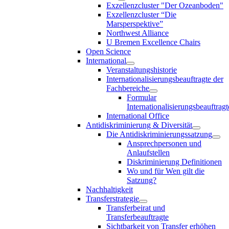
Exzellenzcluster "Der Ozeanboden"
Exzellenzcluster “Die
Marsperspektive”
Northwest Alliance
U Bremen Excellence Chairs
Open Science
International
Veranstaltungshistorie
Internationalisierungsbeauftragte der
Fachbereiche
Formular
Internationalisierungsbeauftragt
International Office
Antidiskriminierung & Diversität
Die Antidiskriminierungssatzung
Ansprechpersonen und
Anlaufstellen
Diskriminierung Definitionen
Wo und für Wen gilt die
Satzung?
Nachhaltigkeit
Transferstrategie
Transferbeirat und
Transferbeauftragte
Sichtbarkeit von Transfer erhöhen