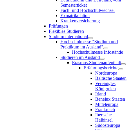
Semesterticket
Fach- und Hochschulwechsel
Exmatrikulation
Krankenversicherung
Prüfungen
Flexibles Studieren
Studium international
Hochschulmesse "Studium und
Praktikum im Ausland"
Hochschulmesse Infostände
Studieren im Ausland
Erasmus-Studienaufenthalt
Erfahrungsberichte
Nordeuropa
Baltische Staaten
Vereinigtes
Königreich
Irland
Benelux Staaten
Mitteleuropa
Frankreich
Iberische
Halbinsel
Südosteuropa