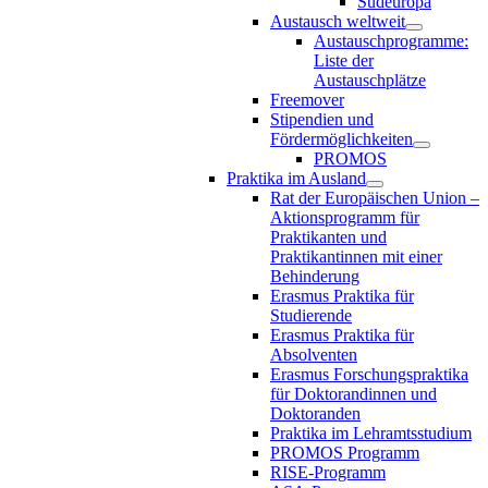
Südeuropa
Austausch weltweit
Austauschprogramme:
Liste der
Austauschplätze
Freemover
Stipendien und
Fördermöglichkeiten
PROMOS
Praktika im Ausland
Rat der Europäischen Union –
Aktionsprogramm für
Praktikanten und
Praktikantinnen mit einer
Behinderung
Erasmus Praktika für
Studierende
Erasmus Praktika für
Absolventen
Erasmus Forschungspraktika
für Doktorandinnen und
Doktoranden
Praktika im Lehramtsstudium
PROMOS Programm
RISE-Programm