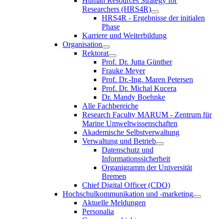
Human Resources Strategy for
Researchers (HRS4R)
HRS4R - Ergebnisse der initialen
Phase
Karriere und Weiterbildung
Organisation
Rektorat
Prof. Dr. Jutta Günther
Frauke Meyer
Prof. Dr.-Ing. Maren Petersen
Prof. Dr. Michal Kucera
Dr. Mandy Boehnke
Alle Fachbereiche
Research Faculty MARUM - Zentrum für
Marine Umweltwissenschaften
Akademische Selbstverwaltung
Verwaltung und Betrieb
Datenschutz und
Informationssicherheit
Organigramm der Universität
Bremen
Chief Digital Officer (CDO)
Hochschulkommunikation und -marketing
Aktuelle Meldungen
Personalia