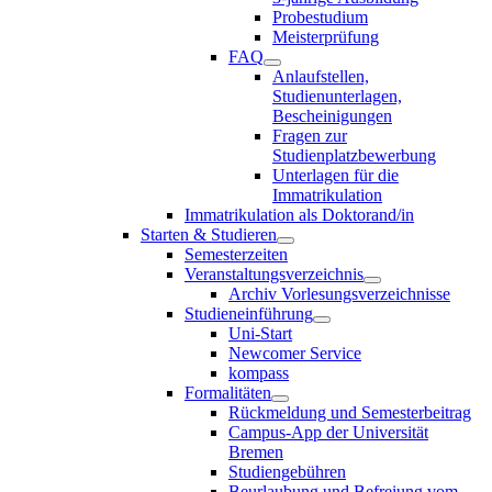
Probestudium
Meisterprüfung
FAQ
Anlaufstellen,
Studienunterlagen,
Bescheinigungen
Fragen zur
Studienplatzbewerbung
Unterlagen für die
Immatrikulation
Immatrikulation als Doktorand/in
Starten & Studieren
Semesterzeiten
Veranstaltungsverzeichnis
Archiv Vorlesungsverzeichnisse
Studieneinführung
Uni-Start
Newcomer Service
kompass
Formalitäten
Rückmeldung und Semesterbeitrag
Campus-App der Universität
Bremen
Studiengebühren
Beurlaubung und Befreiung vom