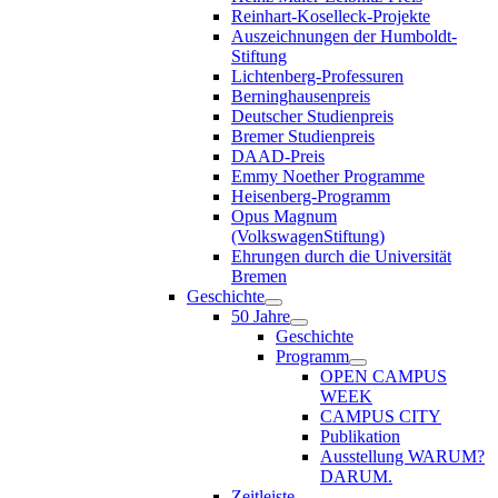
Reinhart-Koselleck-Projekte
Auszeichnungen der Humboldt-
Stiftung
Lichtenberg-Professuren
Berninghausenpreis
Deutscher Studienpreis
Bremer Studienpreis
DAAD-Preis
Emmy Noether Programme
Heisenberg-Programm
Opus Magnum
(VolkswagenStiftung)
Ehrungen durch die Universität
Bremen
Geschichte
50 Jahre
Geschichte
Programm
OPEN CAMPUS
WEEK
CAMPUS CITY
Publikation
Ausstellung WARUM?
DARUM.
Zeitleiste