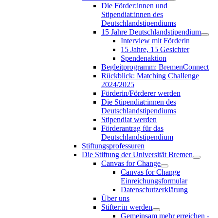
Die Förder:innen und
Stipendiat:innen des
Deutschlandstipendiums
15 Jahre Deutschlandstipendium
Interview mit Förderin
15 Jahre, 15 Gesichter
Spendenaktion
Begleitprogramm: BremenConnect
Rückblick: Matching Challenge
2024/2025
Förderin/Förderer werden
Die Stipendiat:innen des
Deutschlandstipendiums
Stipendiat werden
Förderantrag für das
Deutschlandstipendium
Stiftungsprofessuren
Die Stiftung der Universität Bremen
Canvas for Change
Canvas for Change
Einreichungsformular
Datenschutzerklärung
Über uns
Stifter:in werden
Gemeinsam mehr erreichen -