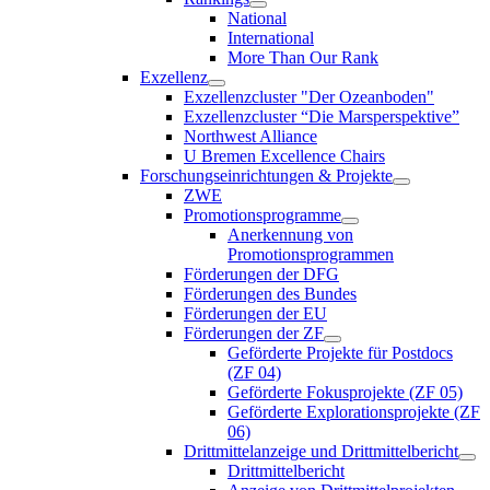
National
International
More Than Our Rank
Exzellenz
Exzellenzcluster "Der Ozeanboden"
Exzellenzcluster “Die Marsperspektive”
Northwest Alliance
U Bremen Excellence Chairs
Forschungseinrichtungen & Projekte
ZWE
Promotionsprogramme
Anerkennung von
Promotionsprogrammen
Förderungen der DFG
Förderungen des Bundes
Förderungen der EU
Förderungen der ZF
Geförderte Projekte für Postdocs
(ZF 04)
Geförderte Fokusprojekte (ZF 05)
Geförderte Explorationsprojekte (ZF
06)
Drittmittelanzeige und Drittmittelbericht
Drittmittelbericht