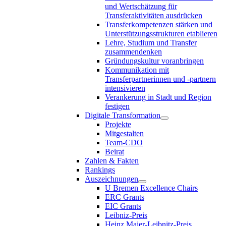
und Wertschätzung für
Transferaktivitäten ausdrücken
Transferkompetenzen stärken und
Unterstützungsstrukturen etablieren
Lehre, Studium und Transfer
zusammendenken
Gründungskultur voranbringen
Kommunikation mit
Transferpartnerinnen und -partnern
intensivieren
Verankerung in Stadt und Region
festigen
Digitale Transformation
Projekte
Mitgestalten
Team-CDO
Beirat
Zahlen & Fakten
Rankings
Auszeichnungen
U Bremen Excellence Chairs
ERC Grants
EIC Grants
Leibniz-Preis
Heinz Maier-Leibnitz-Preis