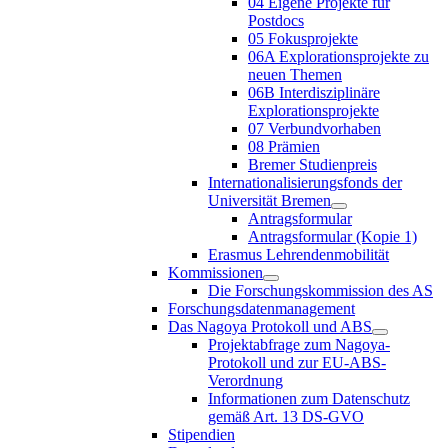
04 Eigene Projekte für
Postdocs
05 Fokusprojekte
06A Explorationsprojekte zu
neuen Themen
06B Interdisziplinäre
Explorationsprojekte
07 Verbundvorhaben
08 Prämien
Bremer Studienpreis
Internationalisierungsfonds der
Universität Bremen
Antragsformular
Antragsformular (Kopie 1)
Erasmus Lehrendenmobilität
Kommissionen
Die Forschungskommission des AS
Forschungsdatenmanagement
Das Nagoya Protokoll und ABS
Projektabfrage zum Nagoya-
Protokoll und zur EU-ABS-
Verordnung
Informationen zum Datenschutz
gemäß Art. 13 DS-GVO
Stipendien