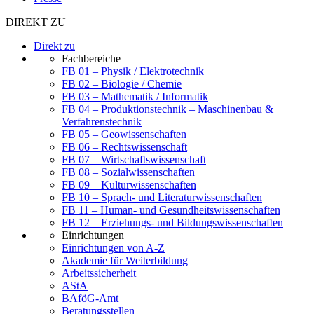
DIREKT ZU
Direkt zu
Fachbereiche
FB 01 – Physik / Elektrotechnik
FB 02 – Biologie / Chemie
FB 03 – Mathematik / Informatik
FB 04 – Produktionstechnik – Maschinenbau &
Verfahrenstechnik
FB 05 – Geowissenschaften
FB 06 – Rechtswissenschaft
FB 07 – Wirtschaftswissenschaft
FB 08 – Sozialwissenschaften
FB 09 – Kulturwissenschaften
FB 10 – Sprach- und Literaturwissenschaften
FB 11 – Human- und Gesundheitswissenschaften
FB 12 – Erziehungs- und Bildungswissenschaften
Einrichtungen
Einrichtungen von A-Z
Akademie für Weiterbildung
Arbeitssicherheit
AStA
BAföG-Amt
Beratungsstellen