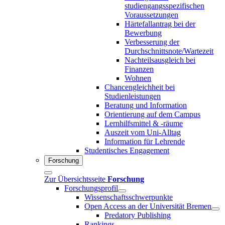
studiengangsspezifischen
Voraussetzungen
Härtefallantrag bei der
Bewerbung
Verbesserung der
Durchschnittsnote/Wartezeit
Nachteilsausgleich bei
Finanzen
Wohnen
Chancengleichheit bei
Studienleistungen
Beratung und Information
Orientierung auf dem Campus
Lernhilfsmittel & -räume
Auszeit vom Uni-Alltag
Information für Lehrende
Studentisches Engagement
Forschung
Zur Übersichtsseite
Forschung
Forschungsprofil
Wissenschaftsschwerpunkte
Open Access an der Universität Bremen
Predatory Publishing
Rankings