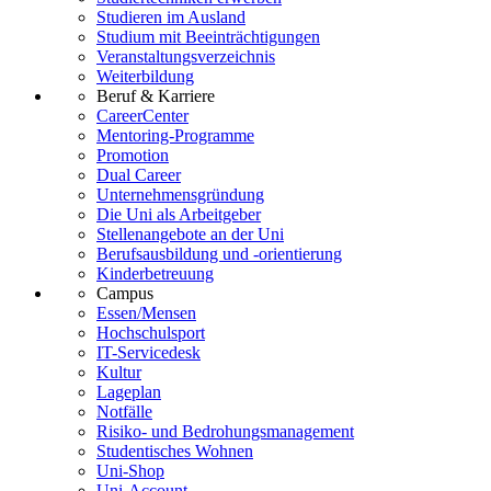
Studieren im Ausland
Studium mit Beeinträchtigungen
Veranstaltungsverzeichnis
Weiterbildung
Beruf & Karriere
CareerCenter
Mentoring-Programme
Promotion
Dual Career
Unternehmensgründung
Die Uni als Arbeitgeber
Stellenangebote an der Uni
Berufsausbildung und -orientierung
Kinderbetreuung
Campus
Essen/Mensen
Hochschulsport
IT-Servicedesk
Kultur
Lageplan
Notfälle
Risiko- und Bedrohungsmanagement
Studentisches Wohnen
Uni-Shop
Uni-Account