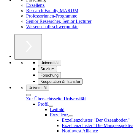
Exzellenz
Research Faculty MARUM
Professorinnen-Programme
Senior Researcher, Senior Lecturer
Wissenschaftsschwerpunkte
Universität
Studium
Forschung
Kooperation & Transfer
Universität
Zur Übersichtsseite
Universität
Profil
Leitbild
Exzellenz
Exzellenzcluster "Der Ozeanboden"
Exzellenzcluster “Die Marsperspektiv
Northwest Alliance