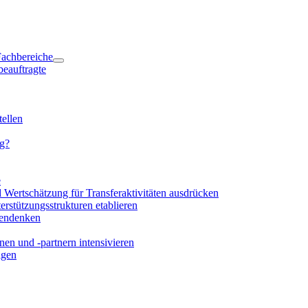
 Fachbereiche
beauftragte
ellen
ng?
e
d Wertschätzung für Transferaktivitäten ausdrücken
rstützungsstrukturen etablieren
mendenken
en und -partnern intensivieren
igen