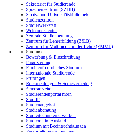
Sekretariat für Studierende
Sprachenzentrum (SZHB)
Staats- und Universitätsbibliothek
Studienzentren
Studierwerkstatt
Welcome Center
Zentrale Studienberatung
Zentrum für Lehrerbildung (ZfLB)
Zentrum für Multimedia in der Lehre (ZMML)
Studium
Bewerbung & Einschreibung
Finanzierung
Familienfreundliches Studium
Internationale Studierende
Prüfungen
Rückmeldungen & Semesterbeitrag
Semesterzeiten
Studierendenportal moin
Stud.IP
Studienangebot
Studienberatung
Studiertechniken erwerben
Studieren im Ausland
Studium mit Beeinträchtigungen
Veranstaltungsverzeichnis