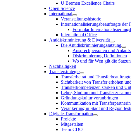
U Bremen Excellence Chairs
Open Science
International
Veranstaltungshistorie
Internationalisierungsbeauftragte der
Formular Internationalisierungs
International Office
Antidiskriminierung & Diversität
Die Antidiskriminierungssatzung
Ansprechpersonen und Anlaufst
Diskriminierung Definitionen
Wo und für Wen gilt die Satzu
Nachhaltigkeit
Transferstrategie
Transferbeirat und Transferbeauftragt
Sichtbarkeit von Transfer erhöhen un
Transferkompetenzen stärken und Unte
Lehre, Studium und Transfer zusam
Gründungskultur voranbringen
Kommunikation mit Transferpartnerinn
Verankerung in Stadt und Region fest
Digitale Transformation
Projekte
Mitgestalten
Team-CDO