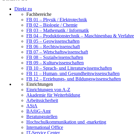
Direkt zu
Fachbereiche
FB 01 – Physik / Elektrotechnik
FB 02 – Biologie / Chemie
FB 03 – Mathematik / Informatik
FB 04 – Produktionstechnik – Maschinenbau & Verfahre
FB 05 – Geowissenschaften
FB 06 – Rechtswissenschaft
FB 07 – Wirtschaftswissenschaft
FB 08 – Sozialwissenschaften
FB 09 – Kulturwissenschaften
FB 10 – Sprach- und Literaturwissenschaften
FB 11 – Human- und Gesundheitswissenschaften
FB 12 – Erziehungs- und Bildungswissenschaften
Einrichtungen
Einrichtungen von A-Z
Akademie für Weiterbildung
Arbeitssicherheit
AStA
BAföG-Amt
Beratungsstellen
Hochschulkommunikation und -marketing
International Office
IT-Service Center