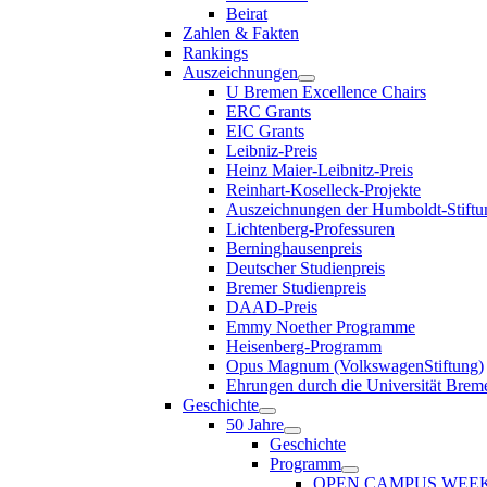
Beirat
Zahlen & Fakten
Rankings
Auszeichnungen
U Bremen Excellence Chairs
ERC Grants
EIC Grants
Leibniz-Preis
Heinz Maier-Leibnitz-Preis
Reinhart-Koselleck-Projekte
Auszeichnungen der Humboldt-Stiftu
Lichtenberg-Professuren
Berninghausenpreis
Deutscher Studienpreis
Bremer Studienpreis
DAAD-Preis
Emmy Noether Programme
Heisenberg-Programm
Opus Magnum (VolkswagenStiftung)
Ehrungen durch die Universität Brem
Geschichte
50 Jahre
Geschichte
Programm
OPEN CAMPUS WEE