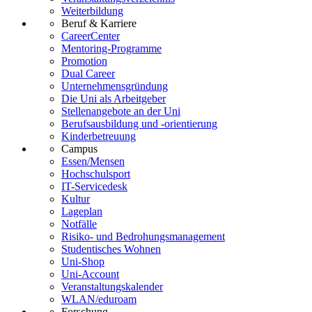
Weiterbildung
Beruf & Karriere
CareerCenter
Mentoring-Programme
Promotion
Dual Career
Unternehmensgründung
Die Uni als Arbeitgeber
Stellenangebote an der Uni
Berufsausbildung und -orientierung
Kinderbetreuung
Campus
Essen/Mensen
Hochschulsport
IT-Servicedesk
Kultur
Lageplan
Notfälle
Risiko- und Bedrohungsmanagement
Studentisches Wohnen
Uni-Shop
Uni-Account
Veranstaltungskalender
WLAN/eduroam
Forschung