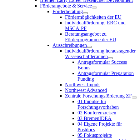
Bremen Early Career Researcher Development
Förderangebote & Service
Förderberatung
Fördermöglichkeiten der EU
Individualförderung: ERC und
MSCA-PF
Beratungsangebot zu
Förderprogramme der EU
Ausschreibungen
Individualförderung herausragender
Wissenschaftler:innen
Antragsformular Success
Bonus
Antragsformular Preparation
Funding
Northwest Impuls
Northwest Advanced
Zentrale Forschungsförderung ZF
01 Impulse für
Forschungsvorhaben
02 Konferenzreisen
03 BremenIDEA
04 Eigene Projekte für
Postdocs
05 Fokusprojekte