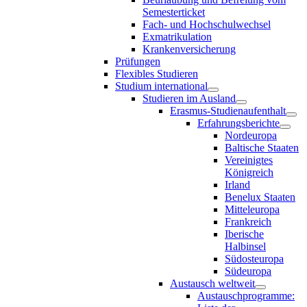
Semesterticket
Fach- und Hochschulwechsel
Exmatrikulation
Krankenversicherung
Prüfungen
Flexibles Studieren
Studium international
Studieren im Ausland
Erasmus-Studienaufenthalt
Erfahrungsberichte
Nordeuropa
Baltische Staaten
Vereinigtes
Königreich
Irland
Benelux Staaten
Mitteleuropa
Frankreich
Iberische
Halbinsel
Südosteuropa
Südeuropa
Austausch weltweit
Austauschprogramme: