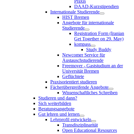
Praxis
DAAD-Kurzstipendien
Internationale Studierende
HIST Bremen
Angebote für internationale
Studierende
Registration Form (Iranian
Get Together on 29. May)
kompass
Study Buddy
Newcomer Service für
Austauschstudierende
Freemover - Gaststudium an der
Universität Bremen
Geflüchtete
Praxisorientiert studieren
Fächerübergreifende Angebote
Wissenschaftliches Schreiben
Studieren und dann?
Sich weiterbilden
Beratungsangebote
Gut lehren und lernen
Lehrprofil entwickeln
Transdisziplinarität
Open Educational Resources