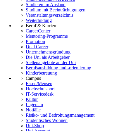
Studieren im Ausland
Studium mit Beeinträchtigungen
Veranstaltungsverzeichnis
Weiterbildung
Beruf & Karriere
CareerCenter
Mentoring-Programme
Promotion
Dual Career
Unternehmensgründung
Die Uni als Arbeitgeber
Stellenangebote an der Uni
Berufsausbildung und -orientierung
Kinderbetreuung
Campus
Essen/Mensen
Hochschulsport
IT-Servicedesk
Kultur
Lageplan
Notfälle
Risiko- und Bedrohungsmanagement
Studentisches Wohnen
Uni-Shop
Uni-Account