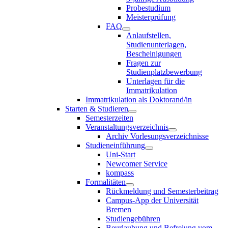
Probestudium
Meisterprüfung
FAQ
Anlaufstellen,
Studienunterlagen,
Bescheinigungen
Fragen zur
Studienplatzbewerbung
Unterlagen für die
Immatrikulation
Immatrikulation als Doktorand/in
Starten & Studieren
Semesterzeiten
Veranstaltungsverzeichnis
Archiv Vorlesungsverzeichnisse
Studieneinführung
Uni-Start
Newcomer Service
kompass
Formalitäten
Rückmeldung und Semesterbeitrag
Campus-App der Universität
Bremen
Studiengebühren
Beurlaubung und Befreiung vom