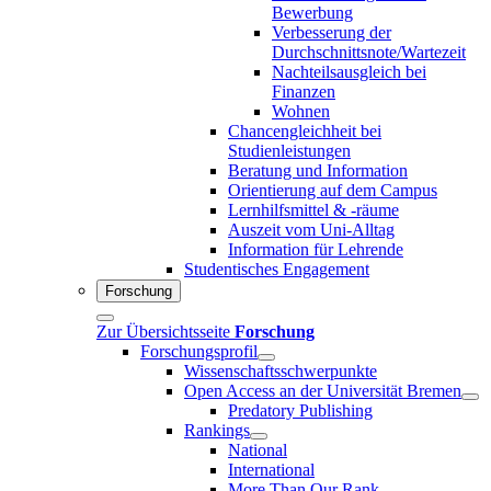
Bewerbung
Verbesserung der
Durchschnittsnote/Wartezeit
Nachteilsausgleich bei
Finanzen
Wohnen
Chancengleichheit bei
Studienleistungen
Beratung und Information
Orientierung auf dem Campus
Lernhilfsmittel & -räume
Auszeit vom Uni-Alltag
Information für Lehrende
Studentisches Engagement
Forschung
Zur Übersichtsseite
Forschung
Forschungsprofil
Wissenschaftsschwerpunkte
Open Access an der Universität Bremen
Predatory Publishing
Rankings
National
International
More Than Our Rank