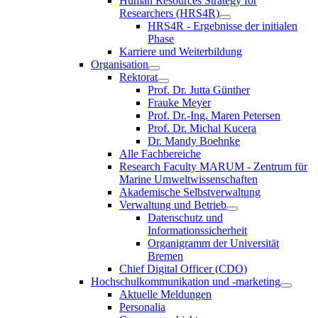
Human Resources Strategy for
Researchers (HRS4R)
HRS4R - Ergebnisse der initialen
Phase
Karriere und Weiterbildung
Organisation
Rektorat
Prof. Dr. Jutta Günther
Frauke Meyer
Prof. Dr.-Ing. Maren Petersen
Prof. Dr. Michal Kucera
Dr. Mandy Boehnke
Alle Fachbereiche
Research Faculty MARUM - Zentrum für
Marine Umweltwissenschaften
Akademische Selbstverwaltung
Verwaltung und Betrieb
Datenschutz und
Informationssicherheit
Organigramm der Universität
Bremen
Chief Digital Officer (CDO)
Hochschulkommunikation und -marketing
Aktuelle Meldungen
Personalia