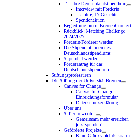
15 Jahre Deutschlandstipendium
Interview mit Förderin
15 Jahre, 15 Gesichter
Spendenaktion
Begleitprogramm: BremenConnect
Rückblick: Matching Challenge
2024/2025
Förderin/Förderer werden
Die Stipendiat:innen des
Deutschlandstipendiums
Stipendiat werden
Förderantrag für das
Deutschlandstipendium
Stiftungsprofessuren
Die Stiftung der Universität Bremen
Canvas for Change
Canvas for Change
Einreichungsformular
Datenschutzerklärung
Über uns
Stifter:in werden
Gemeinsam mehr erreichen -
jetzt spenden!
Geförderte Projekte
Kann Glücksspiel risikoarm