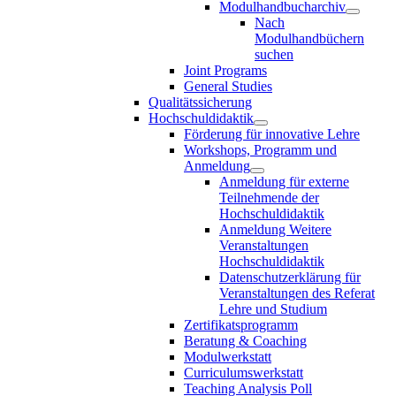
Modulhandbucharchiv
Nach
Modulhandbüchern
suchen
Joint Programs
General Studies
Qualitätssicherung
Hochschuldidaktik
Förderung für innovative Lehre
Workshops, Programm und
Anmeldung
Anmeldung für externe
Teilnehmende der
Hochschuldidaktik
Anmeldung Weitere
Veranstaltungen
Hochschuldidaktik
Datenschutzerklärung für
Veranstaltungen des Referat
Lehre und Studium
Zertifikatsprogramm
Beratung & Coaching
Modulwerkstatt
Curriculumswerkstatt
Teaching Analysis Poll