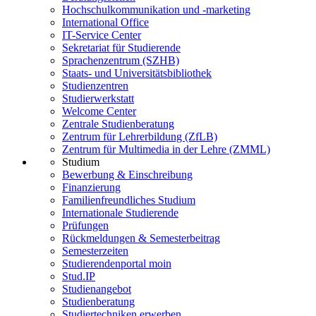
Hochschulkommunikation und -marketing
International Office
IT-Service Center
Sekretariat für Studierende
Sprachenzentrum (SZHB)
Staats- und Universitätsbibliothek
Studienzentren
Studierwerkstatt
Welcome Center
Zentrale Studienberatung
Zentrum für Lehrerbildung (ZfLB)
Zentrum für Multimedia in der Lehre (ZMML)
Studium
Bewerbung & Einschreibung
Finanzierung
Familienfreundliches Studium
Internationale Studierende
Prüfungen
Rückmeldungen & Semesterbeitrag
Semesterzeiten
Studierendenportal moin
Stud.IP
Studienangebot
Studienberatung
Studiertechniken erwerben