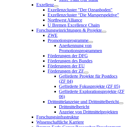
Exzellenz
Exzellenzcluster "Der Ozeanboden"
Exzellenzcluster “Die Marsperspektive”
Northwest Alliance
U Bremen Excellence Chairs
Forschungseinrichtungen & Projekte
ZWE
Promotionsprogramme
Anerkennung von
Promotionsprogrammen
Förderungen der DFG
Förderungen des Bundes
Förderungen der EU
Förderungen der ZF
Geförderte Projekte für Postdocs
(ZF 04)
Geförderte Fokusprojekte (ZF 05)
Geförderte Explorationsprojekte (ZF
06)
Drittmittelanzeige und Drittmittelbericht
Drittmittelbericht
Anzeige von Drittmittelprojekten
Forschungsinfrastruktur
Wissenschaftliche Karriere