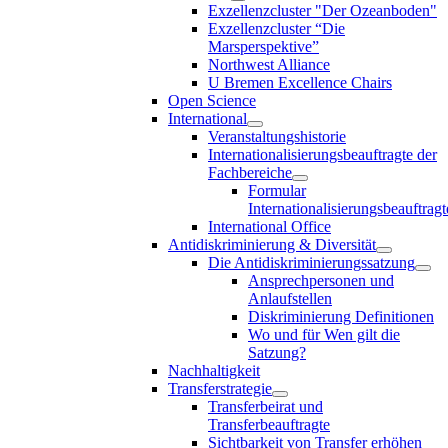
Exzellenzcluster "Der Ozeanboden"
Exzellenzcluster “Die
Marsperspektive”
Northwest Alliance
U Bremen Excellence Chairs
Open Science
International
Veranstaltungshistorie
Internationalisierungsbeauftragte der
Fachbereiche
Formular
Internationalisierungsbeauftragt
International Office
Antidiskriminierung & Diversität
Die Antidiskriminierungssatzung
Ansprechpersonen und
Anlaufstellen
Diskriminierung Definitionen
Wo und für Wen gilt die
Satzung?
Nachhaltigkeit
Transferstrategie
Transferbeirat und
Transferbeauftragte
Sichtbarkeit von Transfer erhöhen