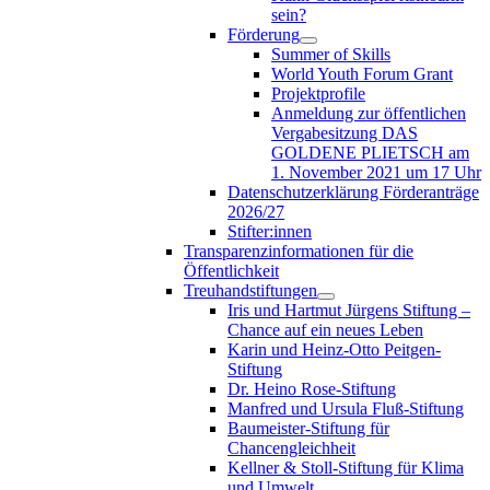
sein?
Förderung
Summer of Skills
World Youth Forum Grant
Projektprofile
Anmeldung zur öffentlichen
Vergabesitzung DAS
GOLDENE PLIETSCH am
1. November 2021 um 17 Uhr
Datenschutzerklärung Förderanträge
2026/27
Stifter:innen
Transparenzinformationen für die
Öffentlichkeit
Treuhandstiftungen
Iris und Hartmut Jürgens Stiftung –
Chance auf ein neues Leben
Karin und Heinz-Otto Peitgen-
Stiftung
Dr. Heino Rose-Stiftung
Manfred und Ursula Fluß-Stiftung
Baumeister-Stiftung für
Chancengleichheit
Kellner & Stoll-Stiftung für Klima
und Umwelt