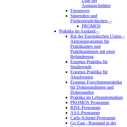
Liste der
Austauschplätze
Freemover
Stipendien und
Fördermöglichkeiten
PROMOS
Praktika im Ausland
Rat der Europäischen Union –
Aktionsprogramm für
Praktikanten und
Praktikantinnen mit einer
Behinderung
Erasmus Praktika für
Studierende
Erasmus Praktika für
Absolventen
Erasmus Forschungspraktika
für Doktorandinnen und
Doktoranden
Praktika im Lehramtsstudium
PROMOS Programm
RISE-Programm
ASA-Programm
Carlo-Schmid-Programm
Go East - Russland in der