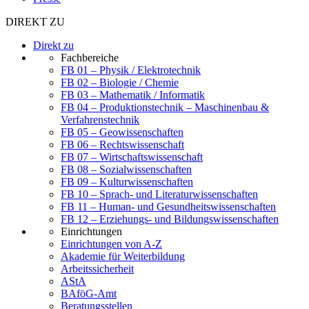
DIREKT ZU
Direkt zu
Fachbereiche
FB 01 – Physik / Elektrotechnik
FB 02 – Biologie / Chemie
FB 03 – Mathematik / Informatik
FB 04 – Produktionstechnik – Maschinenbau &
Verfahrenstechnik
FB 05 – Geowissenschaften
FB 06 – Rechtswissenschaft
FB 07 – Wirtschaftswissenschaft
FB 08 – Sozialwissenschaften
FB 09 – Kulturwissenschaften
FB 10 – Sprach- und Literaturwissenschaften
FB 11 – Human- und Gesundheitswissenschaften
FB 12 – Erziehungs- und Bildungswissenschaften
Einrichtungen
Einrichtungen von A-Z
Akademie für Weiterbildung
Arbeitssicherheit
AStA
BAföG-Amt
Beratungsstellen