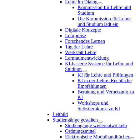
Lehre im Dialog
Kommission für Lehre und
Studium
Die Kommission für Lehre
und Studium lädt ein
Digitale Konzepte
Lehrpreise
Forschendes Lernen
Tag der Lehre
Werkstatt Lehre
Lernraumentwicklung
KI-basierte Systeme für Lehre und
Studium
KI für Lehre und Prüfungen
KI in der Lehre: Rechtliche
Empfehlungen
Beratung und Vernetzung zu
KI
Workshops und
Selbstlernkurse zu KI
Leitbild
Studiengänge gestalten
Studiengänge weiterentwickeln
Ordnungsmittel
Elektronische Modulhandbücher