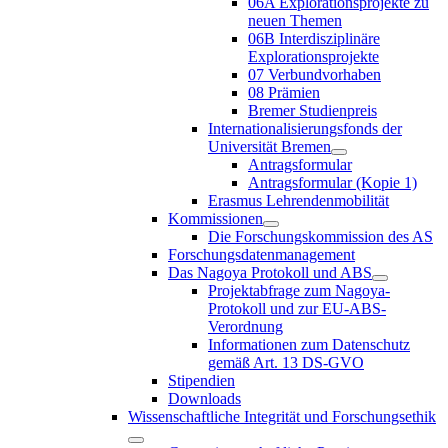
06A Explorationsprojekte zu
neuen Themen
06B Interdisziplinäre
Explorationsprojekte
07 Verbundvorhaben
08 Prämien
Bremer Studienpreis
Internationalisierungsfonds der
Universität Bremen
Antragsformular
Antragsformular (Kopie 1)
Erasmus Lehrendenmobilität
Kommissionen
Die Forschungskommission des AS
Forschungsdatenmanagement
Das Nagoya Protokoll und ABS
Projektabfrage zum Nagoya-
Protokoll und zur EU-ABS-
Verordnung
Informationen zum Datenschutz
gemäß Art. 13 DS-GVO
Stipendien
Downloads
Wissenschaftliche Integrität und Forschungsethik