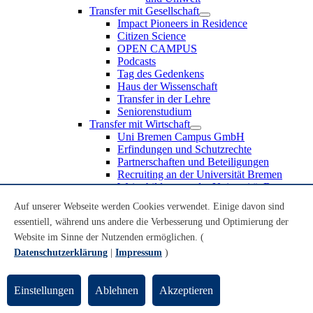
Transfer mit Gesellschaft
Impact Pioneers in Residence
Citizen Science
OPEN CAMPUS
Podcasts
Tag des Gedenkens
Haus der Wissenschaft
Transfer in der Lehre
Seniorenstudium
Transfer mit Wirtschaft
Uni Bremen Campus GmbH
Erfindungen und Schutzrechte
Partnerschaften und Beteiligungen
Recruiting an der Universität Bremen
Weiterbildung an der Universität Bremen
Transfer mit Schule
Auf unserer Webseite werden Cookies verwendet. Einige davon sind
Schülerinnen und Schüler
essentiell, während uns andere die Verbesserung und Optimierung der
MINT-Schnupperstudium
Schulklassen
Website im Sinne der Nutzenden ermöglichen. (
Lehrkräfte
Datenschutzerklärung
|
Impressum
)
Gründungsunterstützung
UniTransfer - Servicestelle für Transferaktivitäten
Einstellungen
Ablehnen
Akzeptieren
Transfermagazin der Universität Bremen
Transferpreis der Universität Bremen