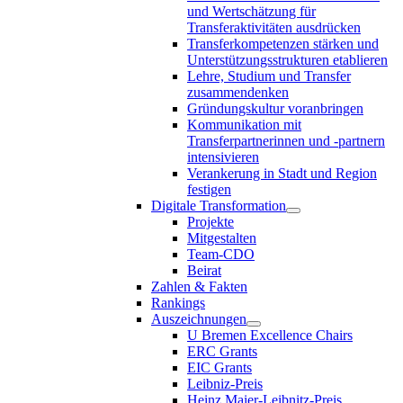
und Wertschätzung für
Transferaktivitäten ausdrücken
Transferkompetenzen stärken und
Unterstützungsstrukturen etablieren
Lehre, Studium und Transfer
zusammendenken
Gründungskultur voranbringen
Kommunikation mit
Transferpartnerinnen und -partnern
intensivieren
Verankerung in Stadt und Region
festigen
Digitale Transformation
Projekte
Mitgestalten
Team-CDO
Beirat
Zahlen & Fakten
Rankings
Auszeichnungen
U Bremen Excellence Chairs
ERC Grants
EIC Grants
Leibniz-Preis
Heinz Maier-Leibnitz-Preis