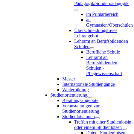
Pädagogik/Sonderpädagogik
im Primarbereich
an
Gymnasien/Oberschulen
Überschneidungsfreies
Lehrangebot
Lehramt an Berufsbildenden
Schulen
Berufliche Schule
Lehramt an
Berufsbildenden
Schulen -
Pflegewissenschaft
Master
Internationale Studiengänge
Weiterbildung
Studienorientierung
Beratungsangebote
Veranstaltungen zur
Studienorientierung
Studienlots:innen
Treffen mit einer Studienlotsin
oder einem Studienlotsen
Daten_Studienlotsen