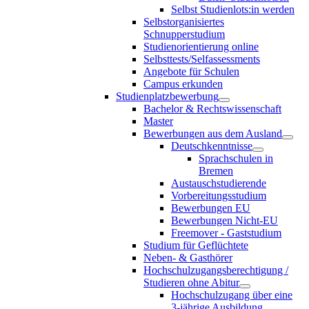
Selbst Studienlots:in werden
Selbstorganisiertes
Schnupperstudium
Studienorientierung online
Selbsttests/Selfassessments
Angebote für Schulen
Campus erkunden
Studienplatzbewerbung
Bachelor & Rechtswissenschaft
Master
Bewerbungen aus dem Ausland
Deutschkenntnisse
Sprachschulen in
Bremen
Austauschstudierende
Vorbereitungsstudium
Bewerbungen EU
Bewerbungen Nicht-EU
Freemover - Gaststudium
Studium für Geflüchtete
Neben- & Gasthörer
Hochschulzugangsberechtigung /
Studieren ohne Abitur
Hochschulzugang über eine
3-jährige Ausbildung