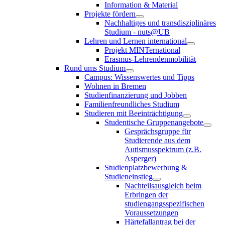
Information & Material
Projekte fördern
Nachhaltiges und transdisziplinäres
Studium - nuts@UB
Lehren und Lernen international
Projekt MINTernational
Erasmus-Lehrendenmobilität
Rund ums Studium
Campus: Wissenswertes und Tipps
Wohnen in Bremen
Studienfinanzierung und Jobben
Familienfreundliches Studium
Studieren mit Beeinträchtigung
Studentische Gruppenangebote
Gesprächsgruppe für
Studierende aus dem
Autismusspektrum (z.B.
Asperger)
Studienplatzbewerbung &
Studieneinstieg
Nachteilsausgleich beim
Erbringen der
studiengangsspezifischen
Voraussetzungen
Härtefallantrag bei der