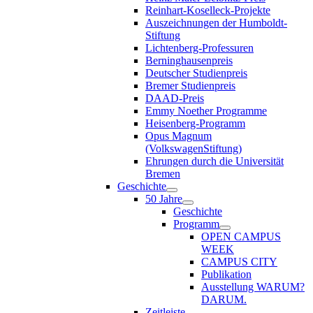
Reinhart-Koselleck-Projekte
Auszeichnungen der Humboldt-
Stiftung
Lichtenberg-Professuren
Berninghausenpreis
Deutscher Studienpreis
Bremer Studienpreis
DAAD-Preis
Emmy Noether Programme
Heisenberg-Programm
Opus Magnum
(VolkswagenStiftung)
Ehrungen durch die Universität
Bremen
Geschichte
50 Jahre
Geschichte
Programm
OPEN CAMPUS
WEEK
CAMPUS CITY
Publikation
Ausstellung WARUM?
DARUM.
Zeitleiste