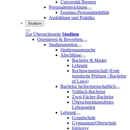
Universität Bremen
Personalentwicklung
Erasmus-Personalmobilität
Ausbildung und Praktika
Studium
Zur Übersichtsseite
Studium
Orientieren & Bewerben
Studienangebot
Studiengangssuche
Abschlüsse
Bachelor & Master
Lehramt
Rechtswissenschaft (Erste
juristische Prüfung / Bachelor
of Laws)
Bachelor fachwissenschaftlich
Vollfach-Bachelor
Zwei-Fächer-Bachelor
Überschneidungsfreies
Lehrangebot
Lehramt
Grundschule
Gymnasium/Oberschule
Inklusive