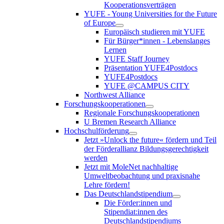
Kooperationsverträgen
YUFE - Young Universities for the Future
of Europe
Europäisch studieren mit YUFE
Für Bürger*innen - Lebenslanges
Lernen
YUFE Staff Journey
Präsentation YUFE4Postdocs
YUFE4Postdocs
YUFE @CAMPUS CITY
Northwest Alliance
Forschungskooperationen
Regionale Forschungskooperationen
U Bremen Research Alliance
Hochschulförderung
Jetzt »Unlock the future« fördern und Teil
der Förderallianz Bildungsgerechtigkeit
werden
Jetzt mit MoleNet nachhaltige
Umweltbeobachtung und praxisnahe
Lehre fördern!
Das Deutschlandstipendium
Die Förder:innen und
Stipendiat:innen des
Deutschlandstipendiums