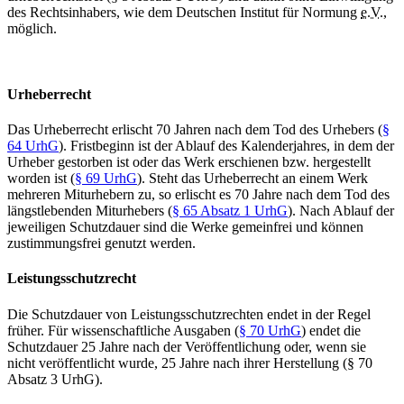
des Rechtsinhabers, wie dem Deutschen Institut für Normung
e.V.
,
möglich.
Urheberrecht
Das Urheberrecht erlischt 70 Jahren nach dem Tod des Urhebers (
§
64 UrhG
). Fristbeginn ist der Ablauf des Kalenderjahres, in dem der
Urheber gestorben ist oder das Werk erschienen bzw. hergestellt
worden ist (
§ 69 UrhG
). Steht das Urheberrecht an einem Werk
mehreren Miturhebern zu, so erlischt es 70 Jahre nach dem Tod des
längstlebenden Miturhebers (
§ 65 Absatz 1 UrhG
). Nach Ablauf der
jeweiligen Schutzdauer sind die Werke gemeinfrei und können
zustimmungsfrei genutzt werden.
Leistungsschutzrecht
Die Schutzdauer von Leistungsschutzrechten endet in der Regel
früher. Für wissenschaftliche Ausgaben (
§ 70 UrhG
) endet die
Schutzdauer 25 Jahre nach der Veröffentlichung oder, wenn sie
nicht veröffentlicht wurde, 25 Jahre nach ihrer Herstellung (§ 70
Absatz 3 UrhG).