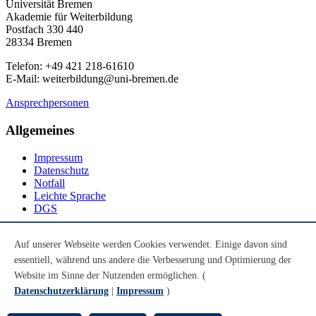
Universität Bremen
Akademie für Weiterbildung
Postfach 330 440
28334 Bremen
Telefon: +49 421 218-61610
E-Mail: weiterbildung@uni-bremen.de
Ansprechpersonen
Allgemeines
Impressum
Datenschutz
Notfall
Leichte Sprache
DGS
Social Media
Auf unserer Webseite werden Cookies verwendet. Einige davon sind
essentiell, während uns andere die Verbesserung und Optimierung der
Youtube
Instagram
Website im Sinne der Nutzenden ermöglichen. (
LinkedIn
Datenschutzerklärung
|
Impressum
)
Mastodon