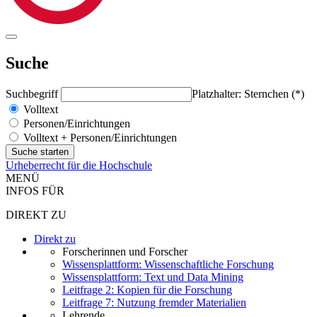
Suche
Suchbegriff
Platzhalter: Sternchen (*)
Volltext
Personen/Einrichtungen
Volltext + Personen/Einrichtungen
Urheberrecht für die Hochschule
MENÜ
INFOS FÜR
DIREKT ZU
Direkt zu
Forscherinnen und Forscher
Wissensplattform: Wissenschaftliche Forschung
Wissensplattform: Text und Data Mining
Leitfrage 2: Kopien für die Forschung
Leitfrage 7: Nutzung fremder Materialien
Lehrende