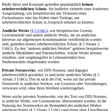
Bloße Ideen und Konzepte genießen grundsätzlich
keinen
urheberrechtlichen Schutz
. Sie bedürfen vielmehr einer konkreten
Ausgestaltung, wie beispielsweise das Verfassen eines
Fachaufsatzes oder das Halten eines Vortrags, um
urheberrechtlichen Schutz in Anspruch nehmen zu können.
Amtliche Werke
(
§ 5 UrhG
), wie beispielsweise Gesetze,
Gerichtsurteile und andere amtliche Werke, die im amtlichen
Interesse zur allgemeinen Kenntnisnahme veröffentlicht worden
sind, genießen keinen urheberrechtlichen Schutz (§ 5 Absatz 2
UrhG). Zu den "anderen amtlichen Werken" gehören beispielsweise
amtliche Merkblätter und Patentschriften. Solche Werke können
erlaubnis- und vergütungsfrei in Lehrmaterialien bzw.
Studienmodule eingebunden werden.
Private Normwerke
, wie DIN-Normen, sind dagegen
urheberrechtlich geschützt; es sind keine amtlichen Werke (§ 5
Absatz 3 UrhG). Das ist auch der Fall, wenn auf das private
Normwerk in amtlichen Werken, wie Gesetzen oder Verordnungen,
verwiesen wird, ohne ihren Wortlaut wiederzugeben.
Wenn solche privaten Normwerke, wie der Text von DIN-Normen,
in amtliche Werke, wie Gesetzestexte, übernommen werden, ist die
Nutzung des Normwerkes als Bestandteil des amtlichen Werkes
urheberrechtsfrei (§ 5 Absatz 1 UrhG) und damit ohne Einwilligung