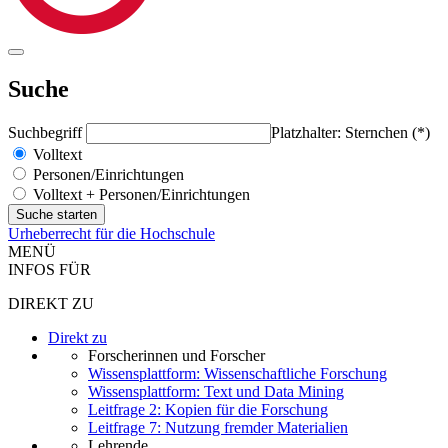
Suche
Suchbegriff
Platzhalter: Sternchen (*)
Volltext
Personen/Einrichtungen
Volltext + Personen/Einrichtungen
Urheberrecht für die Hochschule
MENÜ
INFOS FÜR
DIREKT ZU
Direkt zu
Forscherinnen und Forscher
Wissensplattform: Wissenschaftliche Forschung
Wissensplattform: Text und Data Mining
Leitfrage 2: Kopien für die Forschung
Leitfrage 7: Nutzung fremder Materialien
Lehrende