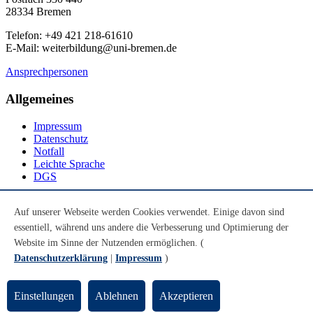
28334 Bremen
Telefon: +49 421 218-61610
E-Mail: weiterbildung@uni-bremen.de
Ansprechpersonen
Allgemeines
Impressum
Datenschutz
Notfall
Leichte Sprache
DGS
Social Media
Auf unserer Webseite werden Cookies verwendet. Einige davon sind
essentiell, während uns andere die Verbesserung und Optimierung der
Youtube
Instagram
Website im Sinne der Nutzenden ermöglichen. (
LinkedIn
Datenschutzerklärung
|
Impressum
)
Mastodon
© Universität Bremen 2026
Einstellungen
Ablehnen
Akzeptieren
Zum Seitenende springen
Zum Seitenanfang springen