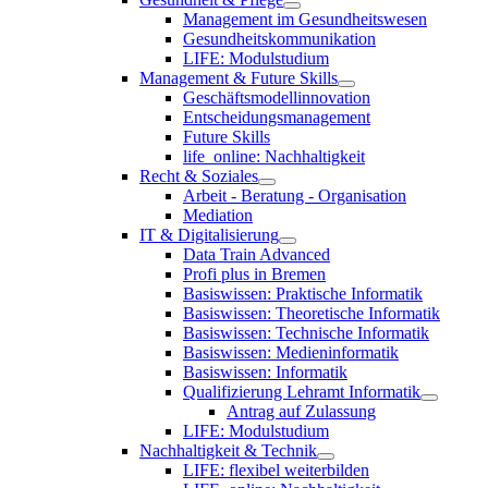
Management im Gesundheitswesen
Gesundheitskommunikation
LIFE: Modulstudium
Management & Future Skills
Geschäftsmodellinnovation
Entscheidungsmanagement
Future Skills
life_online: Nachhaltigkeit
Recht & Soziales
Arbeit - Beratung - Organisation
Mediation
IT & Digitalisierung
Data Train Advanced
Profi plus in Bremen
Basiswissen: Praktische Informatik
Basiswissen: Theoretische Informatik
Basiswissen: Technische Informatik
Basiswissen: Medieninformatik
Basiswissen: Informatik
Qualifizierung Lehramt Informatik
Antrag auf Zulassung
LIFE: Modulstudium
Nachhaltigkeit & Technik
LIFE: flexibel weiterbilden