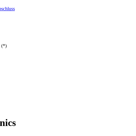
bschluss
 (*)
nics