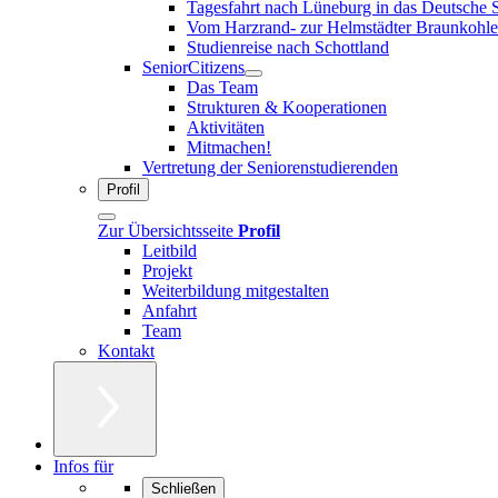
Tagesfahrt nach Lüneburg in das Deutsche 
Vom Harzrand- zur Helmstädter Braunkohle
Studienreise nach Schottland
SeniorCitizens
Das Team
Strukturen & Kooperationen
Aktivitäten
Mitmachen!
Vertretung der Seniorenstudierenden
Profil
Zur Übersichtsseite
Profil
Leitbild
Projekt
Weiterbildung mitgestalten
Anfahrt
Team
Kontakt
Infos für
Schließen