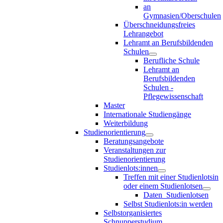
an
Gymnasien/Oberschulen
Überschneidungsfreies
Lehrangebot
Lehramt an Berufsbildenden
Schulen
Berufliche Schule
Lehramt an
Berufsbildenden
Schulen -
Pflegewissenschaft
Master
Internationale Studiengänge
Weiterbildung
Studienorientierung
Beratungsangebote
Veranstaltungen zur
Studienorientierung
Studienlots:innen
Treffen mit einer Studienlotsin
oder einem Studienlotsen
Daten_Studienlotsen
Selbst Studienlots:in werden
Selbstorganisiertes
Schnupperstudium