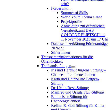
sein?
Förderung
Summer of Skills
World Youth Forum Grant
Projektprofile
Anmeldung zur öffentlichen
Vergabesitzung DAS
GOLDENE PLIETSCH am
1. November 2021 um 17 Uhr
Datenschutzerklärung Förderanträge
2026/27
Stifter:innen
Transparenzinformationen für die
Öffentlichkeit
Treuhandstiftungen
Iris und Hartmut Jürgens Stiftung –
Chance auf ein neues Leben
Karin und Heinz-Otto Peitgen-
Stiftung
Dr. Heino Rose-Stiftung
Manfred und Ursula Fluß-Stiftung
Baumeister-Stiftung für
Chancengleichheit
Kellner & Stoll-Stiftung für Klima
und Umwelt