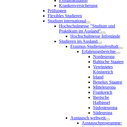
Exmatrikulation
Krankenversicherung
Prüfungen
Flexibles Studieren
Studium international
Hochschulmesse "Studium und
Praktikum im Ausland"
Hochschulmesse Infostände
Studieren im Ausland
Erasmus-Studienaufenthalt
Erfahrungsberichte
Nordeuropa
Baltische Staaten
Vereinigtes
Königreich
Irland
Benelux Staaten
Mitteleuropa
Frankreich
Iberische
Halbinsel
Südosteuropa
Südeuropa
Austausch weltweit
Austauschprogramme: