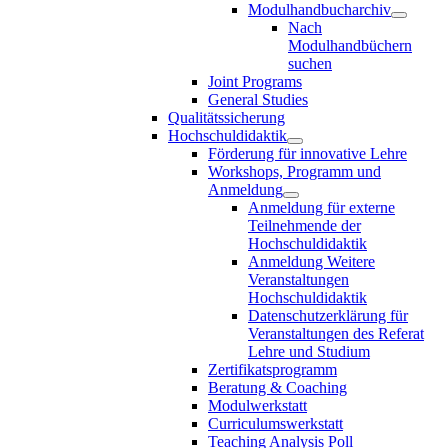
Modulhandbucharchiv
Nach
Modulhandbüchern
suchen
Joint Programs
General Studies
Qualitätssicherung
Hochschuldidaktik
Förderung für innovative Lehre
Workshops, Programm und
Anmeldung
Anmeldung für externe
Teilnehmende der
Hochschuldidaktik
Anmeldung Weitere
Veranstaltungen
Hochschuldidaktik
Datenschutzerklärung für
Veranstaltungen des Referat
Lehre und Studium
Zertifikatsprogramm
Beratung & Coaching
Modulwerkstatt
Curriculumswerkstatt
Teaching Analysis Poll