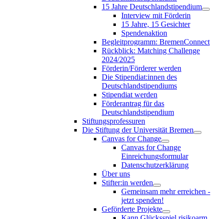
15 Jahre Deutschlandstipendium
Interview mit Förderin
15 Jahre, 15 Gesichter
Spendenaktion
Begleitprogramm: BremenConnect
Rückblick: Matching Challenge
2024/2025
Förderin/Förderer werden
Die Stipendiat:innen des
Deutschlandstipendiums
Stipendiat werden
Förderantrag für das
Deutschlandstipendium
Stiftungsprofessuren
Die Stiftung der Universität Bremen
Canvas for Change
Canvas for Change
Einreichungsformular
Datenschutzerklärung
Über uns
Stifter:in werden
Gemeinsam mehr erreichen -
jetzt spenden!
Geförderte Projekte
Kann Glücksspiel risikoarm