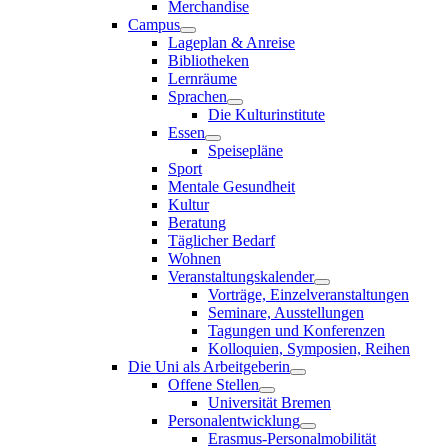
Merchandise
Campus
Lageplan & Anreise
Bibliotheken
Lernräume
Sprachen
Die Kulturinstitute
Essen
Speisepläne
Sport
Mentale Gesundheit
Kultur
Beratung
Täglicher Bedarf
Wohnen
Veranstaltungskalender
Vorträge, Einzelveranstaltungen
Seminare, Ausstellungen
Tagungen und Konferenzen
Kolloquien, Symposien, Reihen
Die Uni als Arbeitgeberin
Offene Stellen
Universität Bremen
Personalentwicklung
Erasmus-Personalmobilität