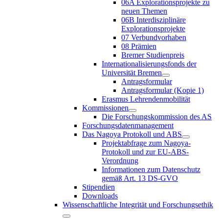
06A Explorationsprojekte zu
neuen Themen
06B Interdisziplinäre
Explorationsprojekte
07 Verbundvorhaben
08 Prämien
Bremer Studienpreis
Internationalisierungsfonds der
Universität Bremen
Antragsformular
Antragsformular (Kopie 1)
Erasmus Lehrendenmobilität
Kommissionen
Die Forschungskommission des AS
Forschungsdatenmanagement
Das Nagoya Protokoll und ABS
Projektabfrage zum Nagoya-
Protokoll und zur EU-ABS-
Verordnung
Informationen zum Datenschutz
gemäß Art. 13 DS-GVO
Stipendien
Downloads
Wissenschaftliche Integrität und Forschungsethik