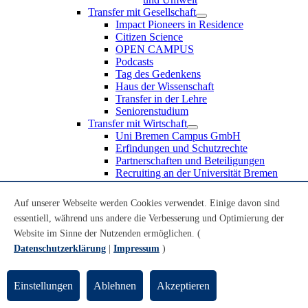
Transfer mit Gesellschaft
Impact Pioneers in Residence
Citizen Science
OPEN CAMPUS
Podcasts
Tag des Gedenkens
Haus der Wissenschaft
Transfer in der Lehre
Seniorenstudium
Transfer mit Wirtschaft
Uni Bremen Campus GmbH
Erfindungen und Schutzrechte
Partnerschaften und Beteiligungen
Recruiting an der Universität Bremen
Weiterbildung an der Universität Bremen
Transfer mit Schule
Auf unserer Webseite werden Cookies verwendet. Einige davon sind
Schülerinnen und Schüler
essentiell, während uns andere die Verbesserung und Optimierung der
MINT-Schnupperstudium
Website im Sinne der Nutzenden ermöglichen. (
Schulklassen
Lehrkräfte
Datenschutzerklärung
|
Impressum
)
Gründungsunterstützung
UniTransfer - Servicestelle für Transferaktivitäten
Einstellungen
Ablehnen
Akzeptieren
Transfermagazin der Universität Bremen