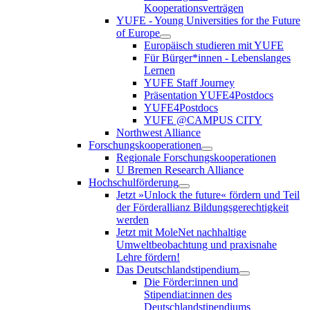
Kooperationsverträgen
YUFE - Young Universities for the Future
of Europe
Europäisch studieren mit YUFE
Für Bürger*innen - Lebenslanges
Lernen
YUFE Staff Journey
Präsentation YUFE4Postdocs
YUFE4Postdocs
YUFE @CAMPUS CITY
Northwest Alliance
Forschungskooperationen
Regionale Forschungskooperationen
U Bremen Research Alliance
Hochschulförderung
Jetzt »Unlock the future« fördern und Teil
der Förderallianz Bildungsgerechtigkeit
werden
Jetzt mit MoleNet nachhaltige
Umweltbeobachtung und praxisnahe
Lehre fördern!
Das Deutschlandstipendium
Die Förder:innen und
Stipendiat:innen des
Deutschlandstipendiums