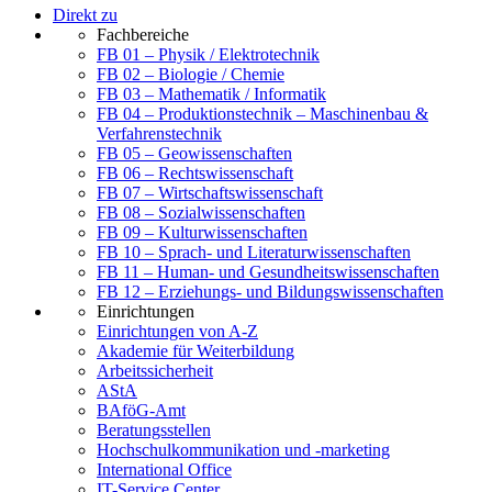
Direkt zu
Fachbereiche
FB 01 – Physik / Elektrotechnik
FB 02 – Biologie / Chemie
FB 03 – Mathematik / Informatik
FB 04 – Produktionstechnik – Maschinenbau &
Verfahrenstechnik
FB 05 – Geowissenschaften
FB 06 – Rechtswissenschaft
FB 07 – Wirtschaftswissenschaft
FB 08 – Sozialwissenschaften
FB 09 – Kulturwissenschaften
FB 10 – Sprach- und Literaturwissenschaften
FB 11 – Human- und Gesundheitswissenschaften
FB 12 – Erziehungs- und Bildungswissenschaften
Einrichtungen
Einrichtungen von A-Z
Akademie für Weiterbildung
Arbeitssicherheit
AStA
BAföG-Amt
Beratungsstellen
Hochschulkommunikation und -marketing
International Office
IT-Service Center