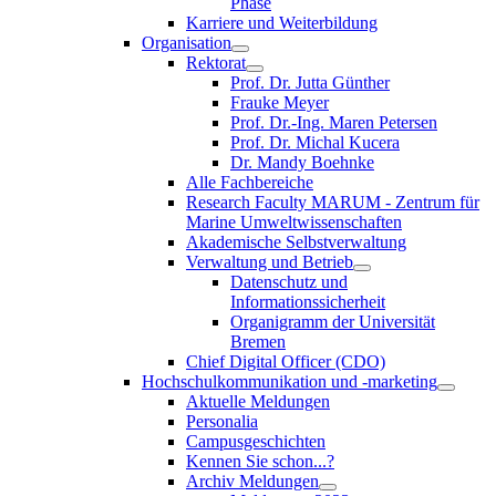
Phase
Karriere und Weiterbildung
Organisation
Rektorat
Prof. Dr. Jutta Günther
Frauke Meyer
Prof. Dr.-Ing. Maren Petersen
Prof. Dr. Michal Kucera
Dr. Mandy Boehnke
Alle Fachbereiche
Research Faculty MARUM - Zentrum für
Marine Umweltwissenschaften
Akademische Selbstverwaltung
Verwaltung und Betrieb
Datenschutz und
Informationssicherheit
Organigramm der Universität
Bremen
Chief Digital Officer (CDO)
Hochschulkommunikation und -marketing
Aktuelle Meldungen
Personalia
Campusgeschichten
Kennen Sie schon...?
Archiv Meldungen