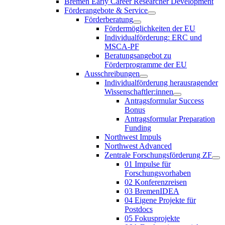
Bremen Early Career Researcher Development
Förderangebote & Service
Förderberatung
Fördermöglichkeiten der EU
Individualförderung: ERC und
MSCA-PF
Beratungsangebot zu
Förderprogramme der EU
Ausschreibungen
Individualförderung herausragender
Wissenschaftler:innen
Antragsformular Success
Bonus
Antragsformular Preparation
Funding
Northwest Impuls
Northwest Advanced
Zentrale Forschungsförderung ZF
01 Impulse für
Forschungsvorhaben
02 Konferenzreisen
03 BremenIDEA
04 Eigene Projekte für
Postdocs
05 Fokusprojekte