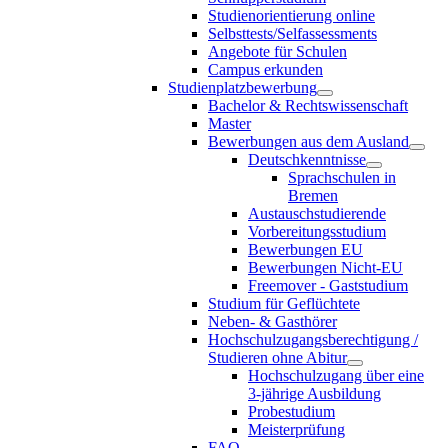
Studienorientierung online
Selbsttests/Selfassessments
Angebote für Schulen
Campus erkunden
Studienplatzbewerbung
Bachelor & Rechtswissenschaft
Master
Bewerbungen aus dem Ausland
Deutschkenntnisse
Sprachschulen in
Bremen
Austauschstudierende
Vorbereitungsstudium
Bewerbungen EU
Bewerbungen Nicht-EU
Freemover - Gaststudium
Studium für Geflüchtete
Neben- & Gasthörer
Hochschulzugangsberechtigung /
Studieren ohne Abitur
Hochschulzugang über eine
3-jährige Ausbildung
Probestudium
Meisterprüfung
FAQ