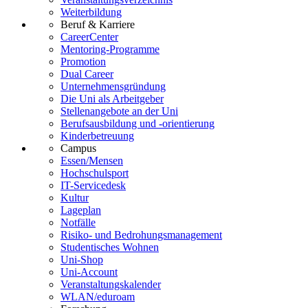
Weiterbildung
Beruf & Karriere
CareerCenter
Mentoring-Programme
Promotion
Dual Career
Unternehmensgründung
Die Uni als Arbeitgeber
Stellenangebote an der Uni
Berufsausbildung und -orientierung
Kinderbetreuung
Campus
Essen/Mensen
Hochschulsport
IT-Servicedesk
Kultur
Lageplan
Notfälle
Risiko- und Bedrohungsmanagement
Studentisches Wohnen
Uni-Shop
Uni-Account
Veranstaltungskalender
WLAN/eduroam