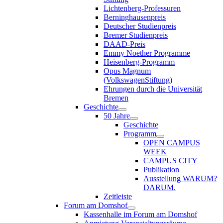
Lichtenberg-Professuren
Berninghausenpreis
Deutscher Studienpreis
Bremer Studienpreis
DAAD-Preis
Emmy Noether Programme
Heisenberg-Programm
Opus Magnum
(VolkswagenStiftung)
Ehrungen durch die Universität
Bremen
Geschichte
50 Jahre
Geschichte
Programm
OPEN CAMPUS
WEEK
CAMPUS CITY
Publikation
Ausstellung WARUM?
DARUM.
Zeitleiste
Forum am Domshof
Kassenhalle im Forum am Domshof