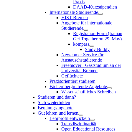
Praxis
DAAD-Kurzstipendien
Internationale Studierende
HIST Bremen
Angebote für internationale
Studierende
Registration Form (Iranian
Get Together on 29. May)
kompass
Study Buddy
Newcomer Service für
Austauschstudierende
Freemover - Gaststudium an der
Universität Bremen
Geflüchtete
Praxisorientiert studieren
Fächerübergreifende Angebote
Wissenschaftliches Schreiben
Studieren und dann?
Sich weiterbilden
Beratungsangebote
Gut lehren und lernen
Lehrprofil entwickeln
Transdisziplinarität
Open Educational Resources