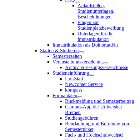
Anlaufstellen,
Studienunterlagen,
Bescheinigungen
Fragen zur
Studienplatzbewerbung
Unterlagen für die
Immatrikulation
Immatrikulation als Doktorand/in
Starten & Studieren
Semesterzeiten
Veranstaltungsverzeichnis
Archiv Vorlesungsverzeichnisse
Studieneinführung
Uni-Start
Newcomer Service
kompass
Formalitäten
Rückmeldung und Semesterbeitrag
Campus-App der Universität
Bremen
Studiengebühren
Beurlaubung und Befreiung vom
Semesterticket
Fach- und Hochschulwechsel