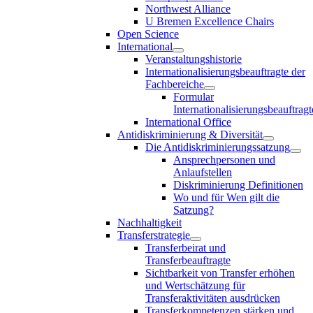
Northwest Alliance
U Bremen Excellence Chairs
Open Science
International
Veranstaltungshistorie
Internationalisierungsbeauftragte der
Fachbereiche
Formular
Internationalisierungsbeauftragt
International Office
Antidiskriminierung & Diversität
Die Antidiskriminierungssatzung
Ansprechpersonen und
Anlaufstellen
Diskriminierung Definitionen
Wo und für Wen gilt die
Satzung?
Nachhaltigkeit
Transferstrategie
Transferbeirat und
Transferbeauftragte
Sichtbarkeit von Transfer erhöhen
und Wertschätzung für
Transferaktivitäten ausdrücken
Transferkompetenzen stärken und