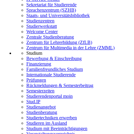
Sekretariat für Studierende
Sprachenzentrum (SZHB)
Staats- und Universitätsbibliothek
Studienzentren
Studierwerkstatt
Welcome Center
Zentrale Studienberatung
Zentrum für Lehrerbildung (ZfLB)
Zentrum für Multimedia in der Lehre (ZMML)
Studium
Bewerbung & Einschreibung
Finanzierung
Familienfreundliches Studium
Internationale Studierende
Prüfungen
Rückmeldungen & Semesterbeitrag
Semesterzeiten
Studierendenportal moin
Stud.IP
Studienangebot
Studienberatung
Studiertechniken erwerben
Studieren im Ausland
Studium mit Beeinträchtigungen
Veranstaltungsverzeichnis