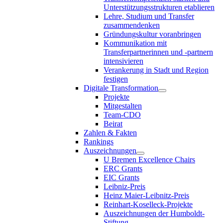
Unterstützungsstrukturen etablieren
Lehre, Studium und Transfer
zusammendenken
Gründungskultur voranbringen
Kommunikation mit
Transferpartnerinnen und -partnern
intensivieren
Verankerung in Stadt und Region
festigen
Digitale Transformation
Projekte
Mitgestalten
Team-CDO
Beirat
Zahlen & Fakten
Rankings
Auszeichnungen
U Bremen Excellence Chairs
ERC Grants
EIC Grants
Leibniz-Preis
Heinz Maier-Leibnitz-Preis
Reinhart-Koselleck-Projekte
Auszeichnungen der Humboldt-
Stiftung