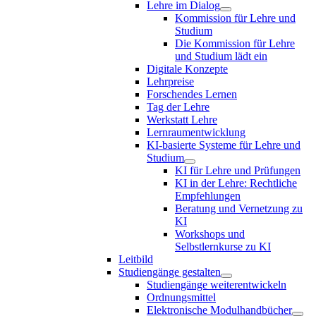
Lehre im Dialog
Kommission für Lehre und
Studium
Die Kommission für Lehre
und Studium lädt ein
Digitale Konzepte
Lehrpreise
Forschendes Lernen
Tag der Lehre
Werkstatt Lehre
Lernraumentwicklung
KI-basierte Systeme für Lehre und
Studium
KI für Lehre und Prüfungen
KI in der Lehre: Rechtliche
Empfehlungen
Beratung und Vernetzung zu
KI
Workshops und
Selbstlernkurse zu KI
Leitbild
Studiengänge gestalten
Studiengänge weiterentwickeln
Ordnungsmittel
Elektronische Modulhandbücher