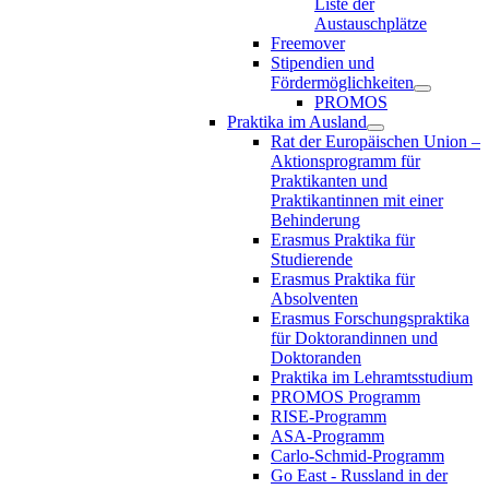
Liste der
Austauschplätze
Freemover
Stipendien und
Fördermöglichkeiten
PROMOS
Praktika im Ausland
Rat der Europäischen Union –
Aktionsprogramm für
Praktikanten und
Praktikantinnen mit einer
Behinderung
Erasmus Praktika für
Studierende
Erasmus Praktika für
Absolventen
Erasmus Forschungspraktika
für Doktorandinnen und
Doktoranden
Praktika im Lehramtsstudium
PROMOS Programm
RISE-Programm
ASA-Programm
Carlo-Schmid-Programm
Go East - Russland in der