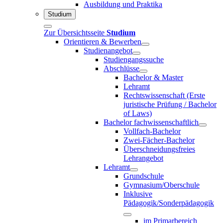
Ausbildung und Praktika
Studium
Zur Übersichtsseite
Studium
Orientieren & Bewerben
Studienangebot
Studiengangssuche
Abschlüsse
Bachelor & Master
Lehramt
Rechtswissenschaft (Erste
juristische Prüfung / Bachelor
of Laws)
Bachelor fachwissenschaftlich
Vollfach-Bachelor
Zwei-Fächer-Bachelor
Überschneidungsfreies
Lehrangebot
Lehramt
Grundschule
Gymnasium/Oberschule
Inklusive
Pädagogik/Sonderpädagogik
im Primarbereich