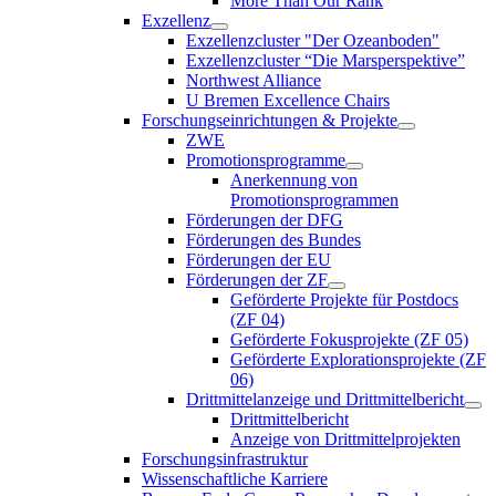
More Than Our Rank
Exzellenz
Exzellenzcluster "Der Ozeanboden"
Exzellenzcluster “Die Marsperspektive”
Northwest Alliance
U Bremen Excellence Chairs
Forschungseinrichtungen & Projekte
ZWE
Promotionsprogramme
Anerkennung von
Promotionsprogrammen
Förderungen der DFG
Förderungen des Bundes
Förderungen der EU
Förderungen der ZF
Geförderte Projekte für Postdocs
(ZF 04)
Geförderte Fokusprojekte (ZF 05)
Geförderte Explorationsprojekte (ZF
06)
Drittmittelanzeige und Drittmittelbericht
Drittmittelbericht
Anzeige von Drittmittelprojekten
Forschungsinfrastruktur
Wissenschaftliche Karriere