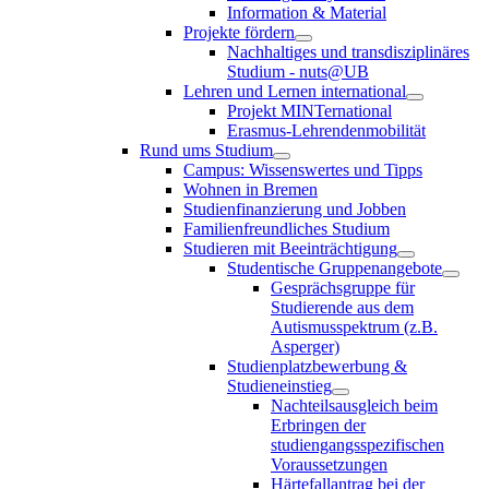
Information & Material
Projekte fördern
Nachhaltiges und transdisziplinäres
Studium - nuts@UB
Lehren und Lernen international
Projekt MINTernational
Erasmus-Lehrendenmobilität
Rund ums Studium
Campus: Wissenswertes und Tipps
Wohnen in Bremen
Studienfinanzierung und Jobben
Familienfreundliches Studium
Studieren mit Beeinträchtigung
Studentische Gruppenangebote
Gesprächsgruppe für
Studierende aus dem
Autismusspektrum (z.B.
Asperger)
Studienplatzbewerbung &
Studieneinstieg
Nachteilsausgleich beim
Erbringen der
studiengangsspezifischen
Voraussetzungen
Härtefallantrag bei der