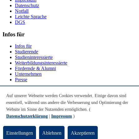
Datenschutz
Notfall
Leichte Sprache
DGS
Infos für
Infos für
Studierende
Studieninteressierte
Weiterbildungsinteressierte
Fördernde & Alumni
Unternehmen
Presse
Social Media
Auf unserer Webseite werden Cookies verwendet. Einige davon sind
essentiell, während uns andere die Verbesserung und Optimierung der
Youtube
Instagram
Website im Sinne der Nutzenden ermöglichen. (
LinkedIn
Datenschutzerklärung
|
Impressum
)
Mastodon
© Universität Bremen 2026
Einstellungen
Ablehnen
Akzeptieren
Zum Seitenende springen
Zum Seitenanfang springen