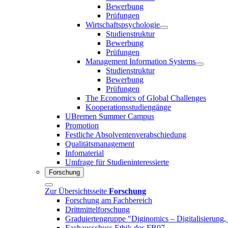
Bewerbung
Prüfungen
Wirtschaftspsychologie
Studienstruktur
Bewerbung
Prüfungen
Management Information Systems
Studienstruktur
Bewerbung
Prüfungen
The Economics of Global Challenges
Kooperationsstudiengänge
UBremen Summer Campus
Promotion
Festliche Absolventenverabschiedung
Qualitätsmanagement
Infomaterial
Umfrage für Studieninteressierte
Forschung
Zur Übersichtsseite
Forschung
Forschung am Fachbereich
Drittmittelforschung
Graduiertengruppe "Diginomics – Digitalisierung, 
Fachausschuss Ethik des FB07