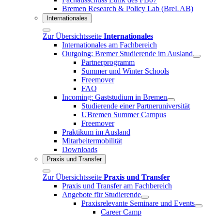
Bremen Research & Policy Lab (BreLAB)
Internationales
Zur Übersichtsseite
Internationales
Internationales am Fachbereich
Outgoing: Bremer Studierende im Ausland
Partnerprogramm
Summer und Winter Schools
Freemover
FAQ
Incoming: Gaststudium in Bremen
Studierende einer Partneruniversität
UBremen Summer Campus
Freemover
Praktikum im Ausland
Mitarbeitermobilität
Downloads
Praxis und Transfer
Zur Übersichtsseite
Praxis und Transfer
Praxis und Transfer am Fachbereich
Angebote für Studierende
Praxisrelevante Seminare und Events
Career Camp