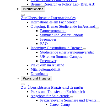
Bremen Research & Policy Lab (BreLAB)
Internationales
Zur Übersichtsseite
Internationales
Internationales am Fachbereich
Outgoing: Bremer Studierende im Ausland
Partnerprogramm
Summer und Winter Schools
Freemover
FAQ
Incoming: Gaststudium in Bremen
Studierende einer Partneruniversität
UBremen Summer Campus
Freemover
Praktikum im Ausland
Mitarbeitermobilität
Downloads
Praxis und Transfer
Zur Übersichtsseite
Praxis und Transfer
Praxis und Transfer am Fachbereich
Angebote für Studierende
Praxisrelevante Seminare und Events
Career Camp