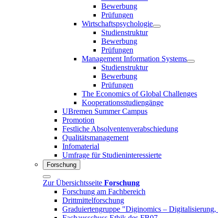
Bewerbung
Prüfungen
Wirtschaftspsychologie
Studienstruktur
Bewerbung
Prüfungen
Management Information Systems
Studienstruktur
Bewerbung
Prüfungen
The Economics of Global Challenges
Kooperationsstudiengänge
UBremen Summer Campus
Promotion
Festliche Absolventenverabschiedung
Qualitätsmanagement
Infomaterial
Umfrage für Studieninteressierte
Forschung
Zur Übersichtsseite
Forschung
Forschung am Fachbereich
Drittmittelforschung
Graduiertengruppe "Diginomics – Digitalisierung, 
Fachausschuss Ethik des FB07