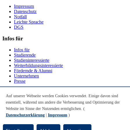
Impressum
Datenschutz
Notfall
Leichte Sprache
DGS
Infos für
Infos für
Studierende
Studieninteressierte
Weiterbildungsinteressierte
Fördernde & Alumni
Unternehmen
Presse
Social Media
Auf unserer Webseite werden Cookies verwendet. Einige davon sind
essentiell, während uns andere die Verbesserung und Optimierung der
Youtube
Instagram
Website im Sinne der Nutzenden ermöglichen. (
LinkedIn
Datenschutzerklärung
|
Impressum
)
Mastodon
© Universität Bremen 2026