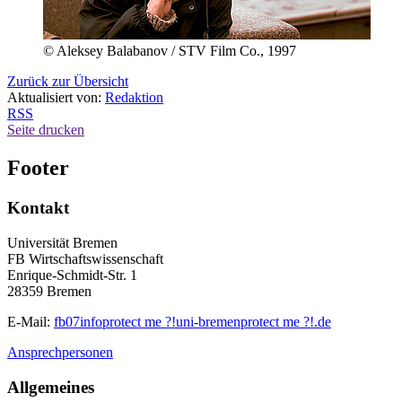
© Aleksey Balabanov / STV Film Co., 1997
Zurück zur Übersicht
Aktualisiert von:
Redaktion
RSS
Seite drucken
Footer
Kontakt
Universität Bremen
FB Wirtschaftswissenschaft
Enrique-Schmidt-Str. 1
28359 Bremen
E-Mail:
fb07info
protect me ?!
uni-bremen
protect me ?!
.de
Ansprechpersonen
Allgemeines