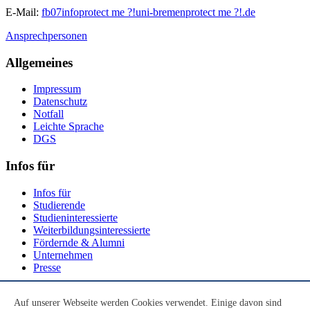
E-Mail:
fb07info
protect me ?!
uni-bremen
protect me ?!
.de
Ansprechpersonen
Allgemeines
Impressum
Datenschutz
Notfall
Leichte Sprache
DGS
Infos für
Infos für
Studierende
Studieninteressierte
Weiterbildungsinteressierte
Fördernde & Alumni
Unternehmen
Presse
Social Media
Auf unserer Webseite werden Cookies verwendet. Einige davon sind