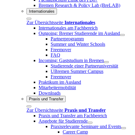
Bremen Research & Policy Lab (BreLAB)
Internationales
Zur Übersichtsseite
Internationales
Internationales am Fachbereich
Outgoing: Bremer Studierende im Ausland
Partnerprogramm
Summer und Winter Schools
Freemover
FAQ
Incoming: Gaststudium in Bremen
Studierende einer Partneruniversität
UBremen Summer Campus
Freemover
Praktikum im Ausland
Mitarbeitermobilität
Downloads
Praxis und Transfer
Zur Übersichtsseite
Praxis und Transfer
Praxis und Transfer am Fachbereich
Angebote für Studierende
Praxisrelevante Seminare und Events
Career Camp