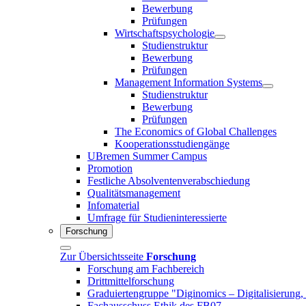
Bewerbung
Prüfungen
Wirtschaftspsychologie
Studienstruktur
Bewerbung
Prüfungen
Management Information Systems
Studienstruktur
Bewerbung
Prüfungen
The Economics of Global Challenges
Kooperationsstudiengänge
UBremen Summer Campus
Promotion
Festliche Absolventenverabschiedung
Qualitätsmanagement
Infomaterial
Umfrage für Studieninteressierte
Forschung
Zur Übersichtsseite
Forschung
Forschung am Fachbereich
Drittmittelforschung
Graduiertengruppe "Diginomics – Digitalisierung, 
Fachausschuss Ethik des FB07