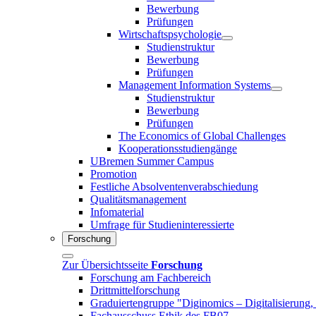
Bewerbung
Prüfungen
Wirtschaftspsychologie
Studienstruktur
Bewerbung
Prüfungen
Management Information Systems
Studienstruktur
Bewerbung
Prüfungen
The Economics of Global Challenges
Kooperationsstudiengänge
UBremen Summer Campus
Promotion
Festliche Absolventenverabschiedung
Qualitätsmanagement
Infomaterial
Umfrage für Studieninteressierte
Forschung
Zur Übersichtsseite
Forschung
Forschung am Fachbereich
Drittmittelforschung
Graduiertengruppe "Diginomics – Digitalisierung, 
Fachausschuss Ethik des FB07