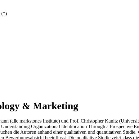
 (*)
hology & Marketing
nn (alle markstones Institute) und Prof. Christopher Kanitz (Universi
nt: Understanding Organizational Identification Through a Prospective
suchen die Autoren anhand einer qualitativen und quantitativen Studie, w
werbungsabsicht beeinflusst. Die qualitative Studie zeigt, dass die 