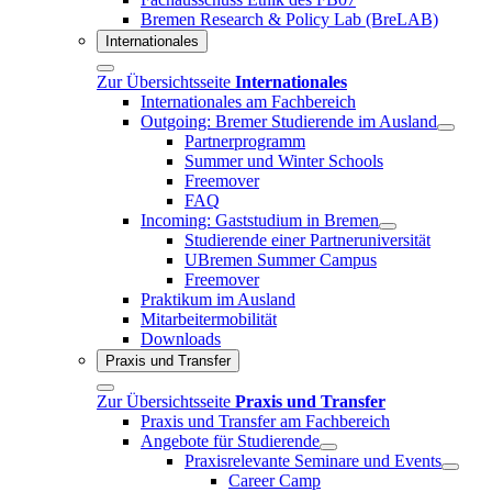
Bremen Research & Policy Lab (BreLAB)
Internationales
Zur Übersichtsseite
Internationales
Internationales am Fachbereich
Outgoing: Bremer Studierende im Ausland
Partnerprogramm
Summer und Winter Schools
Freemover
FAQ
Incoming: Gaststudium in Bremen
Studierende einer Partneruniversität
UBremen Summer Campus
Freemover
Praktikum im Ausland
Mitarbeitermobilität
Downloads
Praxis und Transfer
Zur Übersichtsseite
Praxis und Transfer
Praxis und Transfer am Fachbereich
Angebote für Studierende
Praxisrelevante Seminare und Events
Career Camp